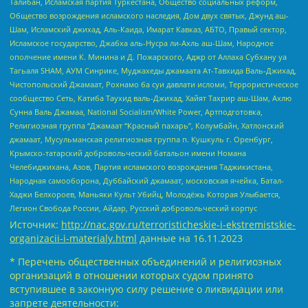
Талибан, Исламская партия Туркестана, Общество социальных реформ,
Общество возрождения исламского наследия, Дом двух святых, Джунд аш-
Шам, Исламский джихад, Аль-Каида, Имарат Кавказ, АБТО, Правый сектор,
Исламское государство, Джабха аль-Нусра ли-Ахль аш-Шам, Народное
ополчение имени К. Минина и Д. Пожарского, Аджр от Аллаха Субхану уа
Тагьаля SHAM, АУМ Синрике, Муджахеды джамаата Ат-Тавхида Валь-Джихад,
Чистопольский Джамаат, Рохнамо ба суи давлати исломи, Террористическое
сообщество Сеть, Катиба Таухид валь-Джихад, Хайят Тахрир аш-Шам, Ахлю
Сунна Валь Джамаа, National Socialism/White Power, Артподготовка,
Религиозная группа “Джамаат “Красный пахарь”, Колумбайн, Хатлонский
джамаат, Мусульманская религиозная группа п. Кушкуль г. Оренбург,
Крымско-татарский добровольческий батальон имени Номана
Челебиджихана, Азов, Партия исламского возрождения Таджикистана,
Народная самооборона, Дуббайский джамаат, московская ячейка, Батал-
Хаджи Белхороев, Маньяки Культ Убийц, Молодёжь Которая Улыбается,
Легион Свобода России, Айдар, Русский добровольческий корпус
Источник:
http://nac.gov.ru/terroristicheskie-i-ekstremistskie-
organizacii-i-materialy.html
данные на
16.11.2023
* Перечень общественных объединений и религиозных
организаций в отношении которых судом принято
вступившее в законную силу решение о ликвидации или
запрете деятельности: