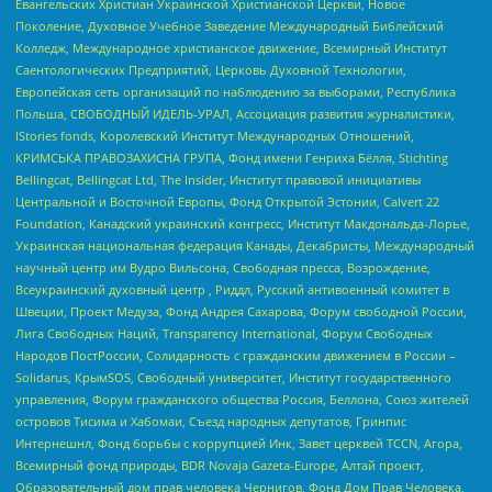
Евангельских Христиан Украинской Христианской Церкви, Новое
Поколение, Духовное Учебное Заведение Международный Библейский
Колледж, Международное христианское движение, Всемирный Институт
Саентологических Предприятий, Церковь Духовной Технологии,
Европейская сеть организаций по наблюдению за выборами, Республика
Польша, СВОБОДНЫЙ ИДЕЛЬ-УРАЛ, Ассоциация развития журналистики,
IStories fonds, Королевский Институт Международных Отношений,
КРИМСЬКА ПРАВОЗАХИСНА ГРУПА, Фонд имени Генриха Бёлля, Stichting
Bellingcat, Bellingcat Ltd, The Insider, Институт правовой инициативы
Центральной и Восточной Европы, Фонд Открытой Эстонии, Calvert 22
Foundation, Канадский украинский конгресс, Институт Макдональда-Лорье,
Украинская национальная федерация Канады, Декабристы, Международный
научный центр им Вудро Вильсона, Свободная пресса, Возрождение,
Всеукраинский духовный центр , Риддл, Русский антивоенный комитет в
Швеции, Проект Медуза, Фонд Андрея Сахарова, Форум свободной России,
Лига Свободных Наций, Transparеncy International, Форум Свободных
Народов ПостРоссии, Солидарность с гражданским движением в России –
Solidarus, КрымSOS, Свободный университет, Институт государственного
управления, Форум гражданского общества Россия, Беллона, Союз жителей
островов Тисима и Хабомаи, Съезд народных депутатов, Гринпис
Интернешнл, Фонд борьбы с коррупцией Инк, Завет церквей TCCN, Агора,
Всемирный фонд природы, BDR Novaja Gazeta-Europe, Алтай проект,
Образовательный дом прав человека Чернигов, Фонд Дом Прав Человека,