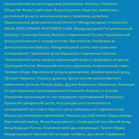
Национальный фонд в поддержку демократии, Институт Открытое
Общество Фонд Содействия, Фонд Открытое общество, Американо-
российский фонд по экономическому и правовому развитию,
Национальный Демократический Институт Международных Отношений,
MEDIA DEVELOPMENT INVESTMENT FUND, Международный Республиканский
Институт, Открытая Россия, Институт современной России, Черноморский
фонд регионального сотрудничества, Европейская Платформа за
Демократические Выборы, Международный центр электоральных
исследований, Германский фонд Маршалла Соединенных Штатов,
Тихоокеанский центр защиты окружающей среды и природных ресурсов,
Свободная Россия, Всемирный конгресс украинцев, Атлантический совет,
Человек в беде, Европейский фонд за демократию, Джеймстаунский фонд,
Прожект Хармони, Родники дракона, Врачи против насильственного
извлечения органов, Фалунь Дафа, Друзья Фалуньгун, Фалуньгун, Коалиция
по расследованию преследования в отношении Фалуньгун в Китае,
Всемирная организация по расследованию преследований Фалуньгун,
Пражский гражданский центр, Ассоциация школ политических
исследований при Совете Европы, Центр либеральной современности,
Форум русскоязычных европейцев, Немецко-русский обмен, Бард колледж,
Европейский выбор, Фонд Ходорковского, Оксфордский российский фонд,
Фонд Будущее России, Компания свободы информации, Проект Медиа,
Международное партнерство за права человека, Духовное Управление