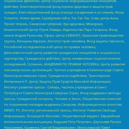
социальных движений, Центр социально-информационных инициатив
Действие, Благотворительный фонд охраны здоровья и защиты прав
граждан, Благотворительный фонд помощи осужденным и их семьям, Фонд
Тольятти, Новое время, Серебряная тайга, Так-Так-Так, Сова, центр Анна,
Проект Апрель, Самарская губерния, Эра здоровья, Мемориал,
Аналитический Центр Юрия Левады, Издательство Парк Гагарина, Фонд
имени Андрея Рылькова, Сфера, Центр СИБАЛЬТ, Уральская правозащитная
группа, Женщины Евразии, Институт прав человека, Фонд защиты гласности,
Российский исследовательский центр по правам человека,
Дальневосточный центр развития гражданских инициатив и социального
партнерства, Гражданское действие, Центр независимых социологических
исследований, Сутяжник, АКАДЕМИЯ ПО ПРАВАМ ЧЕЛОВЕКА, Центр развития
некоммерческих организаций, Частное учреждение в Калининграде Совета
Министров северных стран, Гражданское содействие, Трансперенси
Интернешнл-Р, Центр Защиты Прав Средств Массовой Информации,
Институт развития прессы - Сибирь, Частное учреждение в Санкт-
Петербурге Совета Министров Северных Стран, Фонд поддержки свободы
прессы, Гражданский контроль, Человек и Закон, Общественная комиссия
по сохранению наследия академика Сахарова, Информационное агентство
МЕМО. РУ, Институт региональной прессы, Институт Развития Свободы
Информации, Экозащита!-Женсовет, Общественный вердикт, Евразийская
антимонопольная ассоциация, Бедушев Петр Петрович, Дзугкоева Регина
Николаевна, Кривенко Сергей Владимирович, Милославский Павел