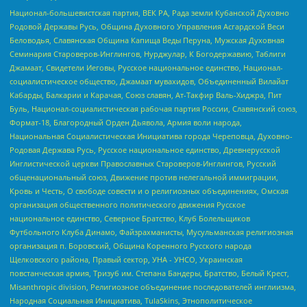
Национал-большевистская партия, ВЕК РА, Рада земли Кубанской Духовно
Родовой Державы Русь, Община Духовного Управления Асгардской Веси
Беловодья, Славянская Община Капища Веды Перуна, Мужская Духовная
Семинария Староверов-Инглингов, Нурджулар, К Богодержавию, Таблиги
Джамаат, Свидетели Иеговы, Русское национальное единство, Национал-
социалистическое общество, Джамаат мувахидов, Объединенный Вилайат
Кабарды, Балкарии и Карачая, Союз славян, Ат-Такфир Валь-Хиджра, Пит
Буль, Национал-социалистическая рабочая партия России, Славянский союз,
Формат-18, Благородный Орден Дьявола, Армия воли народа,
Национальная Социалистическая Инициатива города Череповца, Духовно-
Родовая Держава Русь, Русское национальное единство, Древнерусской
Инглистической церкви Православных Староверов-Инглингов, Русский
общенациональный союз, Движение против нелегальной иммиграции,
Кровь и Честь, О свободе совести и о религиозных объединениях, Омская
организация общественного политического движения Русское
национальное единство, Северное Братство, Клуб Болельщиков
Футбольного Клуба Динамо, Файзрахманисты, Мусульманская религиозная
организация п. Боровский, Община Коренного Русского народа
Щелковского района, Правый сектор, УНА - УНСО, Украинская
повстанческая армия, Тризуб им. Степана Бандеры, Братство, Белый Крест,
Misanthropic division, Религиозное объединение последователей инглиизма,
Народная Социальная Инициатива, TulaSkins, Этнополитическое