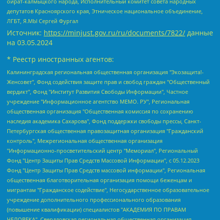
ойрат-калмыцкого народа, Исполнительный комитет совета народных
депутатов Красноярского края, Этническое национальное объединение,
ЛГБТ, Я.МЫ Сергей Фургал
Источник:
https://minjust.gov.ru/ru/documents/7822/
данные
на
03.05.2024
* Реестр иностранных агентов:
Калининградская региональная общественная организация "Экозащита!-Женсовет", Фонд содействия защите прав и свобод граждан "Общественный вердикт", Фонд "Институт Развития Свободы Информации", Частное учреждение "Информационное агентство МЕМО. РУ", Региональная общественная организация "Общественная комиссия по сохранению наследия академика Сахарова", Фонд поддержки свободы прессы, Санкт-Петербургская общественная правозащитная организация "Гражданский контроль", Межрегиональная общественная организация "Информационно-просветительский центр "Мемориал", Региональный Фонд "Центр Защиты Прав Средств Массовой Информации", с 05.12.2023 Фонд "Центр Защиты Прав Средств массовой информации", Региональная общественная благотворительная организация помощи беженцам и мигрантам "Гражданское содействие", Негосударственное образовательное учреждение дополнительного профессионального образования (повышение квалификации) специалистов "АКАДЕМИЯ ПО ПРАВАМ ЧЕЛОВЕКА", Свердловская региональная общественная организация "Сутяжник", Автономная некоммерческая организация "Центр независимых социологических исследований", Союз общественных объединений "Российский исследовательский центр по правам человека", Региональное общественное учреждение научно-информационный центр "МЕМОРИАЛ", Некоммерческая организация "Фонд защиты гласности", Автономная некоммерческая организация "Институт прав человека", Городская общественная организация "Екатеринбургское общество "МЕМОРИАЛ", Городская общественная организация "Рязанское историко-просветительское и правозащитное общество "Мемориал" (Рязанский Мемориал), Челябинский региональный орган общественной самодеятельности – женское общественное объединение "Женщины Евразии", Челябинский региональный орган общественной самодеятельности "Уральская правозащитная группа", Фонд содействия защите здоровья и социальной справедливости имени Андрея Рылькова, Автономная Некоммерческая Организация "Аналитический Центр Юрия Левады", Автономная некоммерческая организация социальной поддержки населения "Проект Апрель", Региональная общественная организация помощи женщинам и детям, находящимся в кризисной ситуации "Информационно-методический центр "Анна", Фонд содействия развитию массовых коммуникаций и правовому просвещению "Так-так-Так", Фонд содействия устойчивому развитию "Серебряная тайга", Свердловский региональный общественный фонд социальных проектов "Новое время", "Idel.Реалии", Кавказ.Реалии, Крым.Реалии, Телеканал Настоящее Время, Татаро-башкирская служба Радио Свобода (Azatliq Radiosi), Радио Свободная Европа/Радио Свобода (PCE/PC), "Сибирь.Реалии", "Фактограф", Благотворительный фонд помощи осужденным и их семьям, Автономная некоммерческая организация "Институт глобализации и социальных движений", Фонд "В защиту прав заключенных", Частное учреждение "Центр поддержки и содействия развитию средств массовой информации", Пензенский региональный общественный благотворительный фонд "Гражданский союз", "Север.Реалии", Некоммерческая организация Фонд "Правовая инициатива", Общество с ограниченной ответственностью "Радио Свободная Европа/Радио Свобода", Чешское информационное агентство "MEDIUM-ORIENT", Красноярская региональная общественная организация "Мы против СПИДа", Камалягин Денис Николаевич, Маркелов Сергей Евгеньевич, Пономарев Лев Александрович, Савицкая Людмила Алексеевна, Автономная некоммерческая организация "Центр по работе с проблемой насилия "НАСИЛИЮ.НЕТ", Межрегиональный профессиональный союз работников здравоохранения "Альянс врачей", Юридическое лицо, зарегистрированное в Латвийской Республике, SIA "Medusa Project" (регистрационный номер 40103797863, дата регистрации 10.06.2014), Некоммерческая организация "Фонд по борьбе с коррупцией", Автономная некоммерческая организация "Институт права и публичной политики", Баданин Роман Сергеевич, Гликин Максим Александрович, Железнова Мария Михайловна, Лукьянова Юлия Сергеевна, Маетная Елизавета Витальевна, Маняхин Петр Борисович, Чуракова Ольга Владимировна, Ярош Юлия Петровна, Юридическое лицо "The Insider SIA", зарегистрированное в Риге, Латвийская Республика (дата регистрации 26.06.2015), являющееся администратором доменного имени интернет-издания "The Insider SIA", https://theins.ru, Постернак Алексей Евгеньевич, Рубин Михаил Аркадьевич, Анин Роман Александрович, Юридическое лицо Istories fonds, зарегистрированное в Латвийской Республике (регистрационный номер 50008295751, дата регистрации 24.02.2020), Великовский Дмитрий Александрович, Долинина Ирина Николаевна, Мароховская Алеся Алексеевна, Шлейнов Роман Юрьевич, Шмагун Олеся Валентиновна, Общество с ограниченной ответственностью "Альтаир 2021", Общество с ограниченной ответственностью "Вега 2021", Общество с ограниченной ответственностью "Главный редактор 2021", Общество с ограниченной ответственностью "Ромашки монолит", Важенков Артем Валерьевич, Ивановская областная общественная организация "Центр гендерных исследований", Гурман Юрий Альбертович, Медиапроект "ОВД-Инфо", Егоров Владимир Владимирович, Жилинский Владимир Александрович, Общество с ограниченной ответственностью "ЗП", Иванова София Юрьевна, Карезина Инна Павловна, Кильтау Екатерина Викторовна, Петров Алексей Викторович, Пискунов Сергей Евгеньевич, Смирнов Сергей Сергеевич, Тихонов Михаил Сергеевич, Общество с ограниченной ответственностью "ЖУРНАЛИСТ-ИНОСТРАННЫЙ АГЕНТ", Арапова Галина Юрьевна, Вольтская Татьяна Анатольевна, Американская компания "Mason G.E.S. Anonymous Foundation" (США), являющаяся владельцем интернет-издания https://mnews.world/, Компания "Stichting Bellingcat", зарегистрированная в Нидерландах (дата регистрации 11.07.2018), Захаров Андрей Вячеславович, Клепиковская Екатерина Дмитриевна, Общество с ограниченной ответственностью "МЕМО", Перл Роман Александрович, Симонов Евгений Алексеевич, Соловьева Елена Анатольевна, Сотников Даниил Владимирович, Сурначева Елизавета Дмитриевна, Автономная некоммерческая организация по защите прав человека и информированию населения "Якутия – Наше Мнение", Общество с ограниченной ответственностью "Москоу диджитал медиа", с 26.01.2023 Общество с ограниченной ответственностью "Чайка Белые сады", Ветошкина Валерия Валерьевна, Заговора Максим Александрович, Межрегиональное общественное движение "Российская ЛГБТ - сеть", Оленичев Максим Владимирович, Павлов Иван Юрьевич, Скворцова Елена Сергеевна, Общество с ограниченной ответственностью "Как бы инагент", Кочетков Игорь Викторович, Общество с ограниченной ответственностью "Честные выборы", Еланчик Олег Александрович, Общество с ограниченной ответственностью "Нобелевский призыв", Гималова Регина Эмилевна, Григорьев Андрей Валерьевич, Григорьева Алина Александровна, Ассоциация по содействию защите прав призывников, альтернативнослужащих и военнослужащих "Правозащитная группа "Гражданин.Армия.Право", Хисамова Регина Фаритовна, Автономная некоммерческая организация по реализации социально-правовых программ "Лилит", Дальневосточное общественное движение "Маяк", Санкт-Петербургская ЛГБТ-инициативная группа "Выход", Инициативная группа ЛГБТ+ "Реверс", Алексеев Андрей Викторович, Бекбулатова Таисия Львовна, Беляев Иван Михайлович, Владыкина Елена Сергеевна, Гельман Марат Александрович, Никульшина Вероника Юрьевна, Толоконникова Надежда Андреевна, Шендерович Виктор Анатольевич, Общество с ограниченной ответственностью "Данное сообщение", Общество с ограниченной ответственностью Издательский дом "Новая глава", Айнбиндер Александра Александровна, Московский комьюнити-центр для ЛГБТ+инициатив, Благотворительный фонд развития филантропии, Deutsche Welle (Германия, Kurt-Schumacher-Strasse 3, 53113 Bonn), Борзунова Мария Михайловна, Воробьев Виктор Викторович, Голубева Анна Львовна, Константинова Алла Михайловна, Малкова Ирина Владимировна, Мурадов Мурад Абдулгалимович, Осетинская Елизавета Николаевна, Понасенков Евгений Николаевич, Ганапольский Матвей Юрьевич, Киселев Евгений Алексеевич, Борухович Ирина Григорьевна, Дремин Иван Тимофеевич, Дубровский Дмитрий Викторович, Красноярская региональная общественная организация поддержки и развития альтернативных образовательных технологий и межкультурных коммуникаций "ИНТЕРРА", Маяковская Екатерина Алексеевна, Фейгин Марк Захарович, Филимонов Андрей Викторович, Дзугкоева Регина Николаевна, Доброхотов Роман Александрович, Дудь Юрий Александрович, Елкин Сергей Владимирович, Кругликов Кирилл Игоревич, Сабунаева Мария Леонидовна, Семенов Алексей Владимирович, Шаинян Карен Багратович, Шульман Екатерина Михайловна, Асафьев Артур Валерьевич, Вахштайн Виктор Семенович, Венедиктов Алексей Алексеевич, Лушникова Екатерина Евгеньевна, Волков Леонид Михайлович, Невзоров Александр Глебович, Пархоменко Сергей Борисович, Сироткин Ярослав Николаевич, Кара-Мурза Владимир Владимирович, Баранова Наталья Владимировна, Гозман Леонид Яковлевич, Кагарлицкий Борис Юльевич, Климарев Михаил Валерьевич, Милов Владимир Станиславович, Автономная некоммерческая организация Краснодарский центр современного искусства "Типография", Моргенштерн Алишер Тагирович, Соболь Любовь Эдуардовна, Общество с ограниченной ответственностью "ЛИЗА НОРМ", Каспаров Гарри Кимович, Ходорковский Михаил Борисович, Общество с ограниченной ответственностью "Апрельские тезисы", Данилович Ирина Брониславовна, Кашин Олег Владимирович, Петров Николай Владимирович, Пивоваров Алексей Владимирович, Соколов Михаил Владимирович, Цветкова Юлия Владимировна, Чичваркин Евгений Александрович, Комитет против пыток/Команда против пыток, Общество с ограниченной ответственностью "Первый научный", Общество с ограниченной ответственностью "Вертолет и ко", Белоцерковская Вероника Борисовна, Кац Максим Евгеньевич, Лазарева Татьяна Юрьевна, Шаведдинов Руслан Табризович, Яшин Илья Валерьевич, Общество с ограниченной ответственностью "Иноагент ААВ", Алешковский Дмитрий Петрович, Альбац Евгения Марковна, Быков Дмитрий Львович, Галямина Юлия Евгеньевна, Лойко Сергей Леонидович, Мартынов Кирилл Константинович, Медведев Сергей Александрович, Крашенинников Федор Геннадиевич, Гордеева Катерина Вл