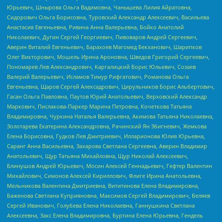
Юрьевич, Шнырова Ольга Вадимовна, Чанышева Лилия Айратовна,
Сидорович Ольга Борисовна, Туровский Александр Алексеевич, Васильева
Анастасия Евгеньевна, Ривина Анна Валерьевна, Бойко Анатолий
Николаевич, Дугин Сергей Георгиевич, Пивоваров Андрей Сергеевич,
Аверин Виталий Евгеньевич, Барахоев Магомед Бекханович, Шарипков
Олег Викторович, Мошель Ирина Ароновна, Шведов Григорий Сергеевич,
Пономарев Лев Александрович, Каргалицкий Борис Юльевич, Созаев
Валерий Валерьевич, Исламов Тимур Рифгатович, Романова Ольга
Евгеньевна, Щаров Сергей Алексадрович, Цирульников Борис Альбертович,
Гасан Ольга Павловна, Паутов Юрий Анатольевич, Верховский Александр
Маркович, Пислакова-Паркер Марина Петровна, Кочеткова Татьяна
Владимировна, Чуркина Наталья Валерьевна, Акимова Татьяна Николаевна,
Золотарева Екатерина Александровна, Рачинский Ян Збигневич, Жемкова
Елена Борисовна, Гудков Лев Дмитриевич, Илларионова Юлия Юрьевна,
Саранг Анна Васильевна, Захарова Светлана Сергеевна, Аверин Владимир
Анатольевич, Щур Татьяна Михайловна, Щур Николай Алексеевич,
Блинушов Андрей Юрьевич, Мосин Алексей Геннадьевич, Гефтер Валентин
Михайлович, Симонов Алексей Кириллович, Флиге Ирина Анатольевна,
Мельникова Валентина Дмитриевна, Вититинова Елена Владимировна,
Баженова Светлана Куприяновна, Максимов Сергей Владимирович, Беляев
Сергей Иванович, Голубева Елена Николаевна, Ганнушкина Светлана
Алексеевна, Закс Елена Владимировна, Буртина Елена Юрьевна, Гендель