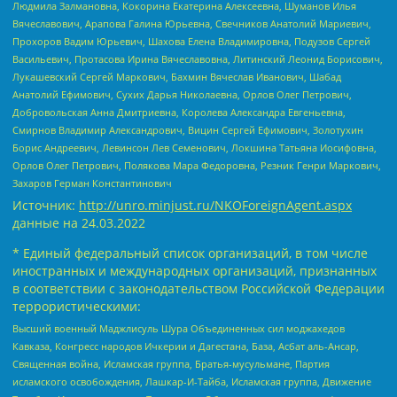
Людмила Залмановна, Кокорина Екатерина Алексеевна, Шуманов Илья
Вячеславович, Арапова Галина Юрьевна, Свечников Анатолий Мариевич,
Прохоров Вадим Юрьевич, Шахова Елена Владимировна, Подузов Сергей
Васильевич, Протасова Ирина Вячеславовна, Литинский Леонид Борисович,
Лукашевский Сергей Маркович, Бахмин Вячеслав Иванович, Шабад
Анатолий Ефимович, Сухих Дарья Николаевна, Орлов Олег Петрович,
Добровольская Анна Дмитриевна, Королева Александра Евгеньевна,
Смирнов Владимир Александрович, Вицин Сергей Ефимович, Золотухин
Борис Андреевич, Левинсон Лев Семенович, Локшина Татьяна Иосифовна,
Орлов Олег Петрович, Полякова Мара Федоровна, Резник Генри Маркович,
Захаров Герман Константинович
Источник:
http://unro.minjust.ru/NKOForeignAgent.aspx
данные на
24.03.2022
* Единый федеральный список организаций, в том числе
иностранных и международных организаций, признанных
в соответствии с законодательством Российской Федерации
террористическими:
Высший военный Маджлисуль Шура Объединенных сил моджахедов
Кавказа, Конгресс народов Ичкерии и Дагестана, База, Асбат аль-Ансар,
Священная война, Исламская группа, Братья-мусульмане, Партия
исламского освобождения, Лашкар-И-Тайба, Исламская группа, Движение