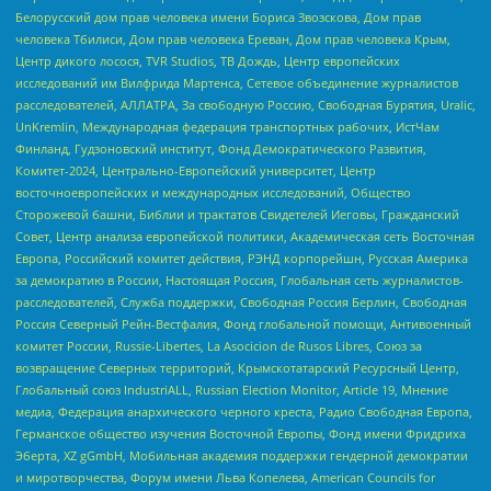
Белорусский дом прав человека имени Бориса Звозскова, Дом прав
человека Тбилиси, Дом прав человека Ереван, Дом прав человека Крым,
Центр дикого лосося, TVR Studios, ТВ Дождь, Центр европейских
исследований им Вилфрида Мартенса, Сетевое объединение журналистов
расследователей, АЛЛАТРА, За свободную Россию, Свободная Бурятия, Uralic,
UnKremlin, Международная федерация транспортных рабочих, ИстЧам
Финланд, Гудзоновский институт, Фонд Демократического Развития,
Комитет-2024, Центрально-Европейский университет, Центр
восточноевропейских и международных исследований, Общество
Сторожевой башни, Библии и трактатов Свидетелей Иеговы, Гражданский
Совет, Центр анализа европейской политики, Академическая сеть Восточная
Европа, Российский комитет действия, РЭНД корпорейшн, Русская Америка
за демократию в России, Настоящая Россия, Глобальная сеть журналистов-
расследователей, Служба поддержки, Свободная Россия Берлин, Свободная
Россия Северный Рейн-Вестфалия, Фонд глобальной помощи, Антивоенный
комитет России, Russie-Libertes, La Asocicion de Rusos Libres, Союз за
возвращение Северных территорий, Крымскотатарский Ресурсный Центр,
Глобальный союз IndustriALL, Russian Election Monitor, Article 19, Мнение
медиа, Федерация анархического черного креста, Радио Свободная Европа,
Германское общество изучения Восточной Европы, Фонд имени Фридриха
Эберта, XZ gGmbH, Мобильная академия поддержки гендерной демократии
и миротворчества, Форум имени Льва Копелева, American Councils for