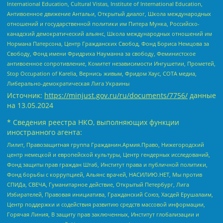
International Education, Cultural Vistas, Institute of International Education,
Антивоенное движение Антальи, Открытый диалог, Школа международных
отношений и государственной политики им Питера Мунка, Российско-
канадский демократический альянс, Школа международных отношений им
Нормана Патерсона, Центр Гражданских Свобод, Фонд Бориса Немцова за
Свободу, Фонд имени Фридриха Науманна за свободу, Феминистское
антивоенное сопротивление, Комитет независимости Ингушетии, Прометей,
Stop Occupation of Karelia, Вернись живым, Фридом Хаус, СОТА медиа,
Либерально-демократическая Лига Украины
Источник:
https://minjust.gov.ru/ru/documents/7756/
данные
на
13.05.2024
* Сведения реестра НКО, выполняющих функции
иностранного агента:
Лилит, Правозащитная группа Гражданин.Армия.Право, Нижегородский
центр немецкой и европейской культуры, Центр гендерных исследований,
Фонд защиты прав граждан Штаб, Институт права и публичной политики,
Фонд борьбы с коррупцией, Альянс врачей, НАСИЛИЮ.НЕТ, Мы против
СПИДа, СВЕЧА, Гуманитарное действие, Открытый Петербург, Лига
Избирателей, Правовая инициатива, Гражданский Союз, Хасдей Ерушалаим,
Центр поддержки и содействия развитию средств массовой информации,
Горячая Линия, В защиту прав заключенных, Институт глобализации и