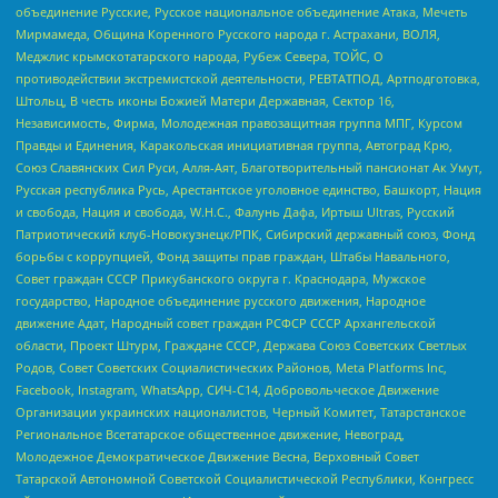
объединение Русские, Русское национальное объединение Атака, Мечеть
Мирмамеда, Община Коренного Русского народа г. Астрахани, ВОЛЯ,
Меджлис крымскотатарского народа, Рубеж Севера, ТОЙС, О
противодействии экстремистской деятельности, РЕВТАТПОД, Артподготовка,
Штольц, В честь иконы Божией Матери Державная, Сектор 16,
Независимость, Фирма, Молодежная правозащитная группа МПГ, Курсом
Правды и Единения, Каракольская инициативная группа, Автоград Крю,
Союз Славянских Сил Руси, Алля-Аят, Благотворительный пансионат Ак Умут,
Русская республика Русь, Арестантское уголовное единство, Башкорт, Нация
и свобода, Нация и свобода, W.H.С., Фалунь Дафа, Иртыш Ultras, Русский
Патриотический клуб-Новокузнецк/РПК, Сибирский державный союз, Фонд
борьбы с коррупцией, Фонд защиты прав граждан, Штабы Навального,
Совет граждан СССР Прикубанского округа г. Краснодара, Мужское
государство, Народное объединение русского движения, Народное
движение Адат, Народный совет граждан РСФСР СССР Архангельской
области, Проект Штурм, Граждане СССР, Держава Союз Советских Светлых
Родов, Совет Советских Социалистических Районов, Meta Platforms Inc,
Facebook, Instagram, WhatsApp, СИЧ-С14, Добровольческое Движение
Организации украинских националистов, Черный Комитет, Татарстанское
Региональное Всетатарское общественное движение, Невоград,
Молодежное Демократическое Движение Весна, Верховный Совет
Татарской Автономной Советской Социалистической Республики, Конгресс