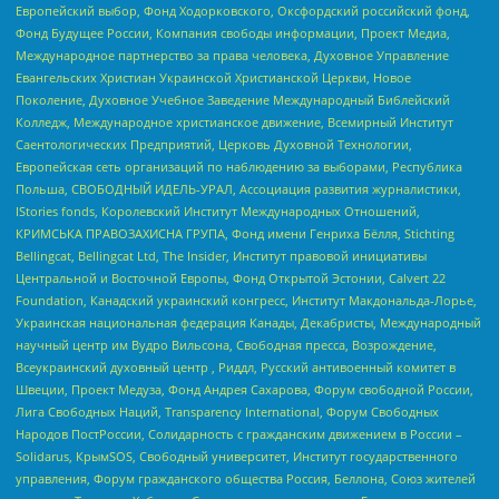
Европейский выбор, Фонд Ходорковского, Оксфордский российский фонд,
Фонд Будущее России, Компания свободы информации, Проект Медиа,
Международное партнерство за права человека, Духовное Управление
Евангельских Христиан Украинской Христианской Церкви, Новое
Поколение, Духовное Учебное Заведение Международный Библейский
Колледж, Международное христианское движение, Всемирный Институт
Саентологических Предприятий, Церковь Духовной Технологии,
Европейская сеть организаций по наблюдению за выборами, Республика
Польша, СВОБОДНЫЙ ИДЕЛЬ-УРАЛ, Ассоциация развития журналистики,
IStories fonds, Королевский Институт Международных Отношений,
КРИМСЬКА ПРАВОЗАХИСНА ГРУПА, Фонд имени Генриха Бёлля, Stichting
Bellingcat, Bellingcat Ltd, The Insider, Институт правовой инициативы
Центральной и Восточной Европы, Фонд Открытой Эстонии, Calvert 22
Foundation, Канадский украинский конгресс, Институт Макдональда-Лорье,
Украинская национальная федерация Канады, Декабристы, Международный
научный центр им Вудро Вильсона, Свободная пресса, Возрождение,
Всеукраинский духовный центр , Риддл, Русский антивоенный комитет в
Швеции, Проект Медуза, Фонд Андрея Сахарова, Форум свободной России,
Лига Свободных Наций, Transparеncy International, Форум Свободных
Народов ПостРоссии, Солидарность с гражданским движением в России –
Solidarus, КрымSOS, Свободный университет, Институт государственного
управления, Форум гражданского общества Россия, Беллона, Союз жителей