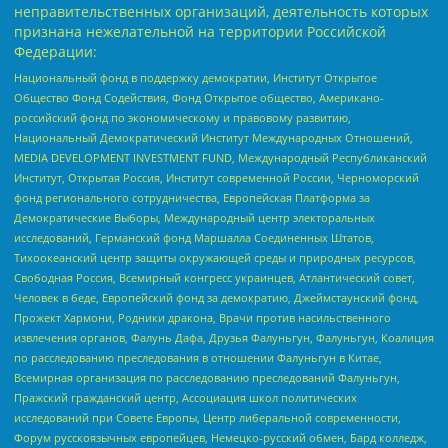
неправительственных организаций, деятельность которых
признана нежелательной на территории Российской
Федерации:
Национальный фонд в поддержку демократии, Институт Открытое
Общество Фонд Содействия, Фонд Открытое общество, Американо-
российский фонд по экономическому и правовому развитию,
Национальный Демократический Институт Международных Отношений,
MEDIA DEVELOPMENT INVESTMENT FUND, Международный Республиканский
Институт, Открытая Россия, Институт современной России, Черноморский
фонд регионального сотрудничества, Европейская Платформа за
Демократические Выборы, Международный центр электоральных
исследований, Германский фонд Маршалла Соединенных Штатов,
Тихоокеанский центр защиты окружающей среды и природных ресурсов,
Свободная Россия, Всемирный конгресс украинцев, Атлантический совет,
Человек в беде, Европейский фонд за демократию, Джеймстаунский фонд,
Прожект Хармони, Родники дракона, Врачи против насильственного
извлечения органов, Фалунь Дафа, Друзья Фалуньгун, Фалуньгун, Коалиция
по расследованию преследования в отношении Фалуньгун в Китае,
Всемирная организация по расследованию преследований Фалуньгун,
Пражский гражданский центр, Ассоциация школ политических
исследований при Совете Европы, Центр либеральной современности,
Форум русскоязычных европейцев, Немецко-русский обмен, Бард колледж,