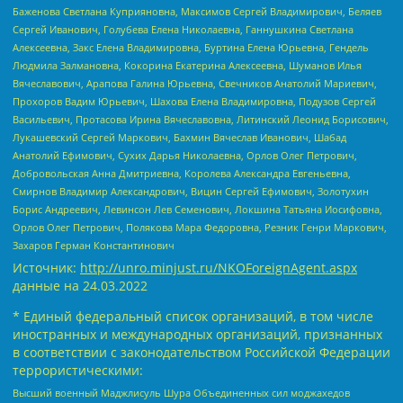
Баженова Светлана Куприяновна, Максимов Сергей Владимирович, Беляев
Сергей Иванович, Голубева Елена Николаевна, Ганнушкина Светлана
Алексеевна, Закс Елена Владимировна, Буртина Елена Юрьевна, Гендель
Людмила Залмановна, Кокорина Екатерина Алексеевна, Шуманов Илья
Вячеславович, Арапова Галина Юрьевна, Свечников Анатолий Мариевич,
Прохоров Вадим Юрьевич, Шахова Елена Владимировна, Подузов Сергей
Васильевич, Протасова Ирина Вячеславовна, Литинский Леонид Борисович,
Лукашевский Сергей Маркович, Бахмин Вячеслав Иванович, Шабад
Анатолий Ефимович, Сухих Дарья Николаевна, Орлов Олег Петрович,
Добровольская Анна Дмитриевна, Королева Александра Евгеньевна,
Смирнов Владимир Александрович, Вицин Сергей Ефимович, Золотухин
Борис Андреевич, Левинсон Лев Семенович, Локшина Татьяна Иосифовна,
Орлов Олег Петрович, Полякова Мара Федоровна, Резник Генри Маркович,
Захаров Герман Константинович
Источник:
http://unro.minjust.ru/NKOForeignAgent.aspx
данные на
24.03.2022
* Единый федеральный список организаций, в том числе
иностранных и международных организаций, признанных
в соответствии с законодательством Российской Федерации
террористическими:
Высший военный Маджлисуль Шура Объединенных сил моджахедов