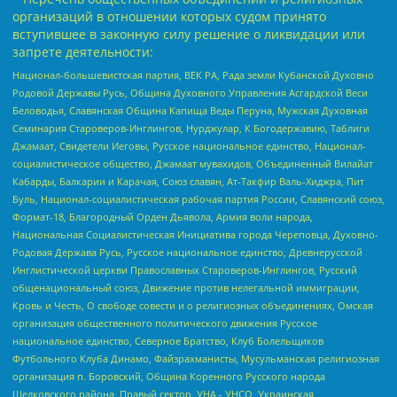
организаций в отношении которых судом принято
вступившее в законную силу решение о ликвидации или
запрете деятельности:
Национал-большевистская партия, ВЕК РА, Рада земли Кубанской Духовно
Родовой Державы Русь, Община Духовного Управления Асгардской Веси
Беловодья, Славянская Община Капища Веды Перуна, Мужская Духовная
Семинария Староверов-Инглингов, Нурджулар, К Богодержавию, Таблиги
Джамаат, Свидетели Иеговы, Русское национальное единство, Национал-
социалистическое общество, Джамаат мувахидов, Объединенный Вилайат
Кабарды, Балкарии и Карачая, Союз славян, Ат-Такфир Валь-Хиджра, Пит
Буль, Национал-социалистическая рабочая партия России, Славянский союз,
Формат-18, Благородный Орден Дьявола, Армия воли народа,
Национальная Социалистическая Инициатива города Череповца, Духовно-
Родовая Держава Русь, Русское национальное единство, Древнерусской
Инглистической церкви Православных Староверов-Инглингов, Русский
общенациональный союз, Движение против нелегальной иммиграции,
Кровь и Честь, О свободе совести и о религиозных объединениях, Омская
организация общественного политического движения Русское
национальное единство, Северное Братство, Клуб Болельщиков
Футбольного Клуба Динамо, Файзрахманисты, Мусульманская религиозная
организация п. Боровский, Община Коренного Русского народа
Щелковского района, Правый сектор, УНА - УНСО, Украинская