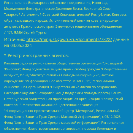
Региональное Всетатарское общественное движение, Невоград,
Молодежное Демократическое Движение Весна, Верховный Совет
Татарской Автономной Советской Социалистической Республики, Конгресс
ойрат-калмыцкого народа, Исполнительный комитет совета народных
депутатов Красноярского края, Этническое национальное объединение,
ЛГБТ, Я.МЫ Сергей Фургал
Источник:
https://minjust.gov.ru/ru/documents/7822/
данные
на
03.05.2024
* Реестр иностранных агентов:
Калининградская региональная общественная организация "Экозащита!-Женсовет", Фонд содействия защите прав и свобод граждан "Общественный вердикт", Фонд "Институт Развития Свободы Информации", Частное учреждение "Информационное агентство МЕМО. РУ", Региональная общественная организация "Общественная комиссия по сохранению наследия академика Сахарова", Фонд поддержки свободы прессы, Санкт-Петербургская общественная правозащитная организация "Гражданский контроль", Межрегиональная общественная организация "Информационно-просветительский центр "Мемориал", Региональный Фонд "Центр Защиты Прав Средств Массовой Информации", с 05.12.2023 Фонд "Центр Защиты Прав Средств массовой информации", Региональная общественная благотворительная организация помощи беженцам и мигрантам "Гражданское содействие", Негосударственное образовательное учреждение дополнительного профессионального образования (повышение квалификации) специалистов "АКАДЕМИЯ ПО ПРАВАМ ЧЕЛОВЕКА", Свердловская региональная общественная организация "Сутяжник", Автономная некоммерческая организация "Центр независимых социологических исследований", Союз общественных объединений "Российский исследовательский центр по правам человека", Региональное общественное учреждение научно-информационный центр "МЕМОРИАЛ", Некоммерческая организация "Фонд защиты гласности", Автономная некоммерческая организация "Институт прав человека", Городская общественная организация "Екатеринбургское общество "МЕМОРИАЛ", Городская общественная организация "Рязанское историко-просветительское и правозащитное общество "Мемориал" (Рязанский Мемориал), Челябинский региональный орган общественной самодеятельности – женское общественное объединение "Женщины Евразии", Челябинский региональный орган общественной самодеятельности "Уральская правозащитная группа", Фонд содействия защите здоровья и социальной справедливости имени Андрея Рылькова, Автономная Некоммерческая Организация "Аналитический Центр Юрия Левады", Автономная некоммерческая организация социальной поддержки населения "Проект Апрель", Региональная общественная организация помощи женщинам и детям, находящимся в кризисной ситуации "Информационно-методический центр "Анна", Фонд содействия развитию массовых коммуникаций и правовому просвещению "Так-так-Так", Фонд содействия устойчивому развитию "Серебряная тайга", Свердловский региональный общественный фонд социальных проектов "Новое время", "Idel.Реалии", Кавказ.Реалии, Крым.Реалии, Телеканал Настоящее Время, Татаро-башкирская служба Радио Свобода (Azatliq Radiosi), Радио Свободная Европа/Радио Свобода (PCE/PC), "Сибирь.Реалии", "Фактограф", Благотворительный фонд помощи осужденным и их семьям, Автономная некоммерческая организация "Институт глобализации и социальных движений", Фонд "В защиту прав заключенных", Частное учреждение "Центр поддержки и содействия развитию средств массовой информации", Пензенский региональный общественный благотворительный фонд "Гражданский союз", "Север.Реалии", Некоммерческая организация Фонд "Правовая инициатива", Общество с ограниченной ответственностью "Радио Свободная Европа/Радио Свобода", Чешское информационное агентство "MEDIUM-ORIENT", Красноярская региональная общественная организация "Мы против СПИДа", Камалягин Денис Николаевич, Маркелов Сергей Евгеньевич, Пономарев Лев Александрович, Савицкая Людмила Алексеевна, Автономная некоммерческая организация "Центр по работе с проблемой насилия "НАСИЛИЮ.НЕТ", Межрегиональный профессиональный союз работников здравоохранения "Альянс врачей", Юридическое лицо, зарегистрированное в Латвийской Республике, SIA "Medusa Project" (регистрационный номер 40103797863, дата регистрации 10.06.2014), Некоммерческая организация "Фонд по борьбе с коррупцией", Автономная некоммерческая организация "Институт права и публичной политики", Баданин Роман Сергеевич, Гликин Максим Александрович, Железнова Мария Михайловна, Лукьянова Юлия Сергеевна, Маетная Елизавета Витальевна, Маняхин Петр Борисович, Чуракова Ольга Владимировна, Ярош Юлия Петровна, Юридическое лицо "The Insider SIA", зарегистрированное в Риге, Латвийская Республика (дата регистрации 26.06.2015), являющееся администратором доменного имени интернет-издания "The Insider SIA", https://theins.ru, Постернак Алексей Евгеньевич, Рубин Михаил Аркадьевич, Анин Роман Александрович, Юридическое лицо Istories fonds, зарегистрированное в Латвийской Республике (регистрационный номер 50008295751, дата регистрации 24.02.2020), Великовский Дмитрий Александрович, Долинина Ирина Николаевна, Мароховская Алеся Алексеевна, Шлейнов Роман Юрьевич, Шмагун Олеся Валентиновна, Общество с ограниченной ответственностью "Альтаир 2021", Общество с ограниченной ответственностью "Вега 2021", Общество с ограниченной ответственностью "Главный редактор 2021", Общество с ограниченной ответственностью "Ромашки монолит", Важенков Артем Валерьевич, Ивановская областная общественная организация "Центр гендерных исследований", Гурман Юрий Альбертович, Медиапроект "ОВД-Инфо", Егоров Владимир Владимирович, Жилинский Владимир Александрович, Общество с ограниченной ответственностью "ЗП", Иванова София Юрьевна, Карезина Инна Павловна, Кильтау Екатерина Викторовна, Петров Алексей Викторович, Пискунов Сергей Евгеньевич, Смирнов Сергей Сергеевич, Тихонов Михаил Сергеевич, Общество с ограниченной ответственностью "ЖУРНАЛИСТ-ИНОСТРАННЫЙ АГЕНТ", Арапова Галина Юрьевна, Вольтская Татьяна Анатольевна, Американская компания "Mason G.E.S. Anonymous Foundation" (США), являющаяся владельцем интернет-издания https://mnews.world/, Компания "Stichting Bellingcat", зарегистрированная в Нидерландах (дата регистрации 11.07.2018), Захаров Андрей Вячеславович, Клепиковская Екатерина Дмитриевна, Общество с ограниченной ответственностью "МЕМО", Перл Роман Александрович, Симонов Евгений Алексеевич, Соловьева Елена Анатольевна, Сотников Даниил Владимирович, Сурначева Елизавета Дмитриевна, Автономная некоммерческая организация по защите прав человека и информированию населения "Якутия – Наше Мнение", Общество с ограниченной ответственностью "Москоу диджитал медиа", с 26.01.2023 Общество с ограниченной ответственностью "Чайка Белые сады", Ветошкина Валерия Валерьевна, Заговора Максим Александрович, Межрегиональное общественное движение "Российская ЛГБТ - сеть", Оленичев Максим Владимирович, Павлов Иван Юрьевич, Скворцова Елена Сергеевна, Общество с ограниченной ответственностью "Как бы инагент", Кочетков Игорь Викторович, Общество с ограниченной ответственностью "Честные выборы", Еланчик Олег Александрович, Общество с ограниченной ответственностью "Нобелевский призыв", Гималова Регина Эмилевна, Григорьев Андрей Валерьевич, Григорьева Алина Александровна, Ассоциация по содействию защите прав призывников, альтернативнослужащих и военнослужащих "Правозащитная группа "Гражданин.Армия.Право", Хисамова Регина Фаритовна, Автономная некоммерческая организация по реализации социально-правовых программ "Лилит", Дальневосточное общественное движение "Маяк", Санкт-Петербургская ЛГБТ-инициативная группа "Выход", Инициативная группа ЛГБТ+ "Реверс", Алексеев Андрей Викторович, Бекбулатова Таисия Львовна, Беляев Иван Михайлович, Владыкина Елена Сергеевна, Гельман Марат Александрович, Никульшина Вероника Юрьевна, Толоконникова Надежда Андреевна, Шендерович Виктор Анатольевич, Общество с ограниченной ответственностью "Данное сообщение", Общество с ограниченной ответственностью Издательский дом "Новая глава", Айнбиндер Александра Александровна, Московский комьюнити-центр для ЛГБТ+инициатив, Благотворительный фонд развития филантропии, Deutsche Welle (Германия, Kurt-Schumacher-Strasse 3, 53113 Bonn), Борзунова Мария Михайловна, Воробьев Виктор Викторович, Голубева Анна Львовна, Константинова Алла Михайловна, Малкова Ирина Владимировна, Мурадов Мурад Абдулгалимович, Осетинская Елизавета Николаевна, Понасенков Евгений Николаевич, Ганапольский Матвей Юрьевич, Киселев Евгений Алексеевич, Борухович Ирина Григорьевна, Дремин Иван Тимофеевич, Дубровский Дмитрий Викторович, Красноярская региональная общественная организация поддержки и развития альтернативных образовательных технологий и межкультурных коммуникаций "ИНТЕРРА", Маяковская Екатерина Алексеевна, Фейгин Марк Захарович, Филимонов Андрей Викторович, Дзугкоева Регина Николаевна, Доброхотов Роман Александрович, Дудь Юрий Александрович, Елкин Сергей Владимирович, Кругликов Кирилл Игоревич, Сабунаева Мария Леонидовна, Семенов Алексей Владимирович, Шаинян Карен Багратович, Шульман Екатерина Михайловна, Асафьев Артур Валерьевич, Вахштайн Виктор Семенович, Венедиктов Алексей Алексеевич, Лушникова Екатерина Евгеньевна, Волков Леонид Михайлович, Невзоров Александр Глебович, Пархоменко Сергей Борисович, Сироткин Ярослав Николаевич, Кара-Мурза Владимир Владимирович, Баранова Наталья Владимировна, Гозман Леонид Яковлевич, Кагарлицкий Борис Юльевич, Климарев Михаил Валерьевич, Милов Владимир Станиславович, Автономная некоммерческая организация Краснодарский центр современного искусства "Типография", Моргенштерн Алишер Тагирович, Соболь Любовь Эдуардовна, Общество с ограниченной ответственностью "ЛИЗА НОРМ", Каспаров Гарри Кимович, Ходорковский Михаил Борисович, Общество с ограниченной ответственностью "Апрельские тезисы", Данилович Ирина Брониславовна, Кашин Олег Владимирович, Петров Николай Владимирович, Пивоваров Алексей Владимирович, Соколов Михаил Владимирович, Цветкова Юлия Владимировна, Чичваркин Евгений Александрович, Комитет против пыток/Команда против пыток, Общество с ограниченной ответственностью "Первый научный", Общество с ограниченной ответственностью "Вертолет и ко", Белоцерковская Вероника Борисовна, Кац Максим Евгеньевич, Лазарева Татьяна Юрьевна, Шаведдинов Руслан Табризович, Яшин Илья Валерьевич, Общество с ограниченной ответственностью "Иноагент ААВ", Алешковский Дмитрий Петрович, Альбац Евгения Марковна, Быков Дмитрий Львович, Галямина Юлия Евгеньевна, Лойко Сергей Леонидович, Мартынов Кирилл Константинович, Медведев Сергей Александрович, Крашенинников Федор Геннадиевич, Гордеева Катерина Вл