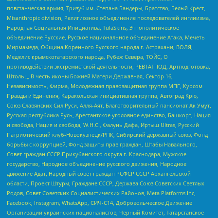
повстанческая армия, Тризуб им. Степана Бандеры, Братство, Белый Крест,
Misanthropic division, Религиозное объединение последователей инглиизма,
Народная Социальная Инициатива, TulaSkins, Этнополитическое
объединение Русские, Русское национальное объединение Атака, Мечеть
Мирмамеда, Община Коренного Русского народа г. Астрахани, ВОЛЯ,
Меджлис крымскотатарского народа, Рубеж Севера, ТОЙС, О
противодействии экстремистской деятельности, РЕВТАТПОД, Артподготовка,
Штольц, В честь иконы Божией Матери Державная, Сектор 16,
Независимость, Фирма, Молодежная правозащитная группа МПГ, Курсом
Правды и Единения, Каракольская инициативная группа, Автоград Крю,
Союз Славянских Сил Руси, Алля-Аят, Благотворительный пансионат Ак Умут,
Русская республика Русь, Арестантское уголовное единство, Башкорт, Нация
и свобода, Нация и свобода, W.H.С., Фалунь Дафа, Иртыш Ultras, Русский
Патриотический клуб-Новокузнецк/РПК, Сибирский державный союз, Фонд
борьбы с коррупцией, Фонд защиты прав граждан, Штабы Навального,
Совет граждан СССР Прикубанского округа г. Краснодара, Мужское
государство, Народное объединение русского движения, Народное
движение Адат, Народный совет граждан РСФСР СССР Архангельской
области, Проект Штурм, Граждане СССР, Держава Союз Советских Светлых
Родов, Совет Советских Социалистических Районов, Meta Platforms Inc,
Facebook, Instagram, WhatsApp, СИЧ-С14, Добровольческое Движение
Организации украинских националистов, Черный Комитет, Татарстанское