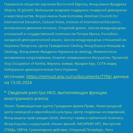
Германское общество изучения Восточной Европы, Фонд имени Фридриха
Эберта, XZ gGmbH, Мобильная академия поддержки гендерной демократии
и миротворчества, Форум имени Льва Копелева, American Councils for
International Education, Cultural Vistas, Institute of International Education,
Антивоенное движение Антальи, Открытый диалог, Школа международных
отношений и государственной политики им Питера Мунка, Российско-
канадский демократический альянс, Школа международных отношений им
Нормана Патерсона, Центр Гражданских Свобод, Фонд Бориса Немцова за
Свободу, Фонд имени Фридриха Науманна за свободу, Феминистское
антивоенное сопротивление, Комитет независимости Ингушетии, Прометей,
Stop Occupation of Karelia, Вернись живым, Фридом Хаус, СОТА медиа,
Либерально-демократическая Лига Украины
Источник:
https://minjust.gov.ru/ru/documents/7756/
данные
на
13.05.2024
* Сведения реестра НКО, выполняющих функции
иностранного агента:
Лилит, Правозащитная группа Гражданин.Армия.Право, Нижегородский
центр немецкой и европейской культуры, Центр гендерных исследований,
Фонд защиты прав граждан Штаб, Институт права и публичной политики,
Фонд борьбы с коррупцией, Альянс врачей, НАСИЛИЮ.НЕТ, Мы против
СПИДа, СВЕЧА, Гуманитарное действие, Открытый Петербург, Лига