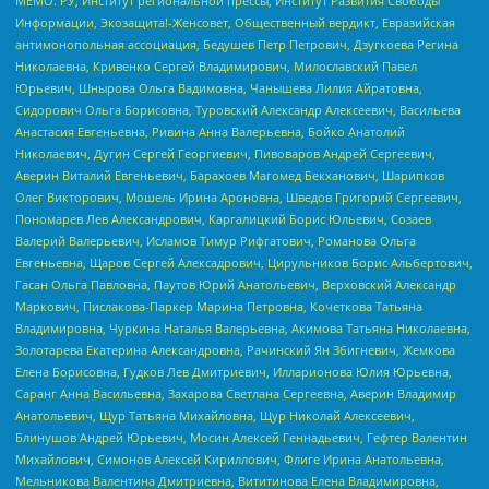
МЕМО. РУ, Институт региональной прессы, Институт Развития Свободы
Информации, Экозащита!-Женсовет, Общественный вердикт, Евразийская
антимонопольная ассоциация, Бедушев Петр Петрович, Дзугкоева Регина
Николаевна, Кривенко Сергей Владимирович, Милославский Павел
Юрьевич, Шнырова Ольга Вадимовна, Чанышева Лилия Айратовна,
Сидорович Ольга Борисовна, Туровский Александр Алексеевич, Васильева
Анастасия Евгеньевна, Ривина Анна Валерьевна, Бойко Анатолий
Николаевич, Дугин Сергей Георгиевич, Пивоваров Андрей Сергеевич,
Аверин Виталий Евгеньевич, Барахоев Магомед Бекханович, Шарипков
Олег Викторович, Мошель Ирина Ароновна, Шведов Григорий Сергеевич,
Пономарев Лев Александрович, Каргалицкий Борис Юльевич, Созаев
Валерий Валерьевич, Исламов Тимур Рифгатович, Романова Ольга
Евгеньевна, Щаров Сергей Алексадрович, Цирульников Борис Альбертович,
Гасан Ольга Павловна, Паутов Юрий Анатольевич, Верховский Александр
Маркович, Пислакова-Паркер Марина Петровна, Кочеткова Татьяна
Владимировна, Чуркина Наталья Валерьевна, Акимова Татьяна Николаевна,
Золотарева Екатерина Александровна, Рачинский Ян Збигневич, Жемкова
Елена Борисовна, Гудков Лев Дмитриевич, Илларионова Юлия Юрьевна,
Саранг Анна Васильевна, Захарова Светлана Сергеевна, Аверин Владимир
Анатольевич, Щур Татьяна Михайловна, Щур Николай Алексеевич,
Блинушов Андрей Юрьевич, Мосин Алексей Геннадьевич, Гефтер Валентин
Михайлович, Симонов Алексей Кириллович, Флиге Ирина Анатольевна,
Мельникова Валентина Дмитриевна, Вититинова Елена Владимировна,