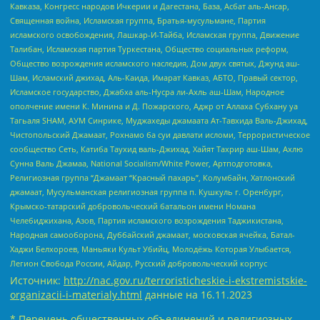
Кавказа, Конгресс народов Ичкерии и Дагестана, База, Асбат аль-Ансар,
Священная война, Исламская группа, Братья-мусульмане, Партия
исламского освобождения, Лашкар-И-Тайба, Исламская группа, Движение
Талибан, Исламская партия Туркестана, Общество социальных реформ,
Общество возрождения исламского наследия, Дом двух святых, Джунд аш-
Шам, Исламский джихад, Аль-Каида, Имарат Кавказ, АБТО, Правый сектор,
Исламское государство, Джабха аль-Нусра ли-Ахль аш-Шам, Народное
ополчение имени К. Минина и Д. Пожарского, Аджр от Аллаха Субхану уа
Тагьаля SHAM, АУМ Синрике, Муджахеды джамаата Ат-Тавхида Валь-Джихад,
Чистопольский Джамаат, Рохнамо ба суи давлати исломи, Террористическое
сообщество Сеть, Катиба Таухид валь-Джихад, Хайят Тахрир аш-Шам, Ахлю
Сунна Валь Джамаа, National Socialism/White Power, Артподготовка,
Религиозная группа “Джамаат “Красный пахарь”, Колумбайн, Хатлонский
джамаат, Мусульманская религиозная группа п. Кушкуль г. Оренбург,
Крымско-татарский добровольческий батальон имени Номана
Челебиджихана, Азов, Партия исламского возрождения Таджикистана,
Народная самооборона, Дуббайский джамаат, московская ячейка, Батал-
Хаджи Белхороев, Маньяки Культ Убийц, Молодёжь Которая Улыбается,
Легион Свобода России, Айдар, Русский добровольческий корпус
Источник:
http://nac.gov.ru/terroristicheskie-i-ekstremistskie-
organizacii-i-materialy.html
данные на
16.11.2023
* Перечень общественных объединений и религиозных