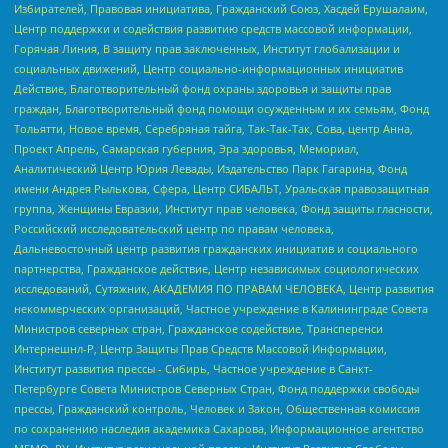
Избирателей, Правовая инициатива, Гражданский Союз, Хасдей Ерушалаим,
Центр поддержки и содействия развитию средств массовой информации,
Горячая Линия, В защиту прав заключенных, Институт глобализации и
социальных движений, Центр социально-информационных инициатив
Действие, Благотворительный фонд охраны здоровья и защиты прав
граждан, Благотворительный фонд помощи осужденным и их семьям, Фонд
Тольятти, Новое время, Серебряная тайга, Так-Так-Так, Сова, центр Анна,
Проект Апрель, Самарская губерния, Эра здоровья, Мемориал,
Аналитический Центр Юрия Левады, Издательство Парк Гагарина, Фонд
имени Андрея Рылькова, Сфера, Центр СИБАЛЬТ, Уральская правозащитная
группа, Женщины Евразии, Институт прав человека, Фонд защиты гласности,
Российский исследовательский центр по правам человека,
Дальневосточный центр развития гражданских инициатив и социального
партнерства, Гражданское действие, Центр независимых социологических
исследований, Сутяжник, АКАДЕМИЯ ПО ПРАВАМ ЧЕЛОВЕКА, Центр развития
некоммерческих организаций, Частное учреждение в Калининграде Совета
Министров северных стран, Гражданское содействие, Трансперенси
Интернешнл-Р, Центр Защиты Прав Средств Массовой Информации,
Институт развития прессы - Сибирь, Частное учреждение в Санкт-
Петербурге Совета Министров Северных Стран, Фонд поддержки свободы
прессы, Гражданский контроль, Человек и Закон, Общественная комиссия
по сохранению наследия академика Сахарова, Информационное агентство