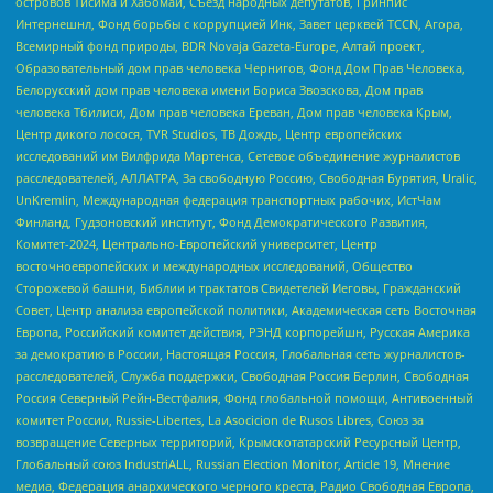
островов Тисима и Хабомаи, Съезд народных депутатов, Гринпис
Интернешнл, Фонд борьбы с коррупцией Инк, Завет церквей TCCN, Агора,
Всемирный фонд природы, BDR Novaja Gazeta-Europe, Алтай проект,
Образовательный дом прав человека Чернигов, Фонд Дом Прав Человека,
Белорусский дом прав человека имени Бориса Звозскова, Дом прав
человека Тбилиси, Дом прав человека Ереван, Дом прав человека Крым,
Центр дикого лосося, TVR Studios, ТВ Дождь, Центр европейских
исследований им Вилфрида Мартенса, Сетевое объединение журналистов
расследователей, АЛЛАТРА, За свободную Россию, Свободная Бурятия, Uralic,
UnKremlin, Международная федерация транспортных рабочих, ИстЧам
Финланд, Гудзоновский институт, Фонд Демократического Развития,
Комитет-2024, Центрально-Европейский университет, Центр
восточноевропейских и международных исследований, Общество
Сторожевой башни, Библии и трактатов Свидетелей Иеговы, Гражданский
Совет, Центр анализа европейской политики, Академическая сеть Восточная
Европа, Российский комитет действия, РЭНД корпорейшн, Русская Америка
за демократию в России, Настоящая Россия, Глобальная сеть журналистов-
расследователей, Служба поддержки, Свободная Россия Берлин, Свободная
Россия Северный Рейн-Вестфалия, Фонд глобальной помощи, Антивоенный
комитет России, Russie-Libertes, La Asocicion de Rusos Libres, Союз за
возвращение Северных территорий, Крымскотатарский Ресурсный Центр,
Глобальный союз IndustriALL, Russian Election Monitor, Article 19, Мнение
медиа, Федерация анархического черного креста, Радио Свободная Европа,