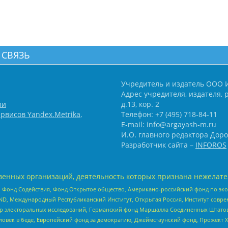
 СВЯЗЬ
Учредитель и издатель ООО 
Адрес учредителя, издателя, р
зи
д.13, кор. 2
рвисов Yandex.Metrika,
Телефон: +7 (495) 718-84-11
E-mail: info@argayash-m.ru
И.О. главного редактора Доро
Разработчик сайта –
INFOROS
енных организаций, деятельность которых признана нежелате
 Фонд Содействия, Фонд Открытое общество, Американо-российский фонд по э
 Международный Республиканский Институт, Открытая Россия, Институт совре
р электоральных исследований, Германский фонд Маршалла Соединенных Штатов
еловек в беде, Европейский фонд за демократию, Джеймстаунский фонд, Прожект