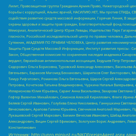
Лилит, Правозащитная группа Гражданин.Армия.Право, Нижегородский цент
борьбы с коррупцией, Альянс врачей, НАСИЛИЮ.НЕТ, Мы против СПИДа, СВЕ
содействия развитию средств массовой информации, Горячая Линия, В защ
охраны здоровья и защиты прав граждан, Благотворительный фонд помощи ос
Мемориал, Аналитический Центр Юрия Левады, Издательство Парк Гагарина
гласности, Российский исследовательский центр по правам человека, Даль
Сутяжник, АКАДЕМИЯ ПО ПРАВАМ ЧЕЛОВЕКА, Центр развития некоммерческих
Защиты Прав Средств Массовой Информации, Институт развития прессы - Си
Закон, Общественная комиссия по сохранению наследия академика Сахаров
вердикт, Евразийская антимонопольная ассоциация, Бедушев Петр Петрови
Сидорович Ольга Борисовна, Туровский Александр Алексеевич, Васильева А
Евгеньевич, Барахоев Магомед Бекханович, Шарипков Олег Викторович, М
Тимур Рифгатович, Романова Ольга Евгеньевна, Щаров Сергей Алексадрови
Петровна, Кочеткова Татьяна Владимировна, Чуркина Наталья Валерьевна, 
Илларионова Юлия Юрьевна, Саранг Анна Васильевна, Захарова Светлана 
Гефтер Валентин Михайлович, Симонов Алексей Кириллович, Флиге Ирина 
Беляев Сергей Иванович, Голубева Елена Николаевна, Ганнушкина Светлана
Вячеславович, Арапова Галина Юрьевна, Свечников Анатолий Мариевич, П
Лукашевский Сергей Маркович, Бахмин Вячеслав Иванович, Шабад Анатоли
Александрович, Вицин Сергей Ефимович, Золотухин Борис Андреевич, Леви
Константинович
Источник:
http://unro.minjust.ru/NKOForeignAgent.aspx
данн