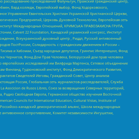
по расследованию преследований Фалуньгун, Пражский гражданский центр,
бмен, Бард колледж, Европейский выбор, Фонд Ходорковского,
ное Управление Евангельских Христиан Украинской Христианской Церкви,
огических Предприятий, Церковь Духовной Технологии, Европейская сеть
ий Институт Международных Отношений, КРИМСЬКА ПРАВОЗАХИСНА ГРУПА,
стонии, Calvert 22 Foundation, Канадский украинский конгресс, Институт
ждение, Всеукраинский духовный центр , Риддл, Русский антивоенный
ародов ПостРоссии, Солидарность с гражданским движением в России –
в Тисима и Хабомаи, Съезд народных депутатов, Гринпис Интернешнл, Фонд
ека Чернигов, Фонд Дом Прав Человека, Белорусский дом прав человека
нтр европейских исследований им Вилфрида Мартенса, Сетевое объединение
Чам Финланд, Гудзоновский институт, Фонд Демократического Развития,
актатов Свидетелей Иеговы, Гражданский Совет, Центр анализа
астоящая Россия, Глобальная сеть журналистов-расследователей, Служба
a Asocicion de Rusos Libres, Союз за возвращение Северных территорий,
еста, Радио Свободная Европа, Германское общество изучения Восточной
ouncils for International Education, Cultural Vistas, Institute of
, Российско-канадский демократический альянс, Школа международных
е антивоенное сопротивление, Комитет независимости Ингушетии,