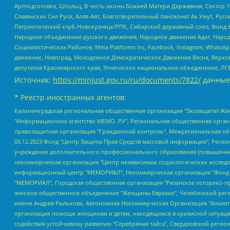
Артподготовка, Штольц, В честь иконы Божией Матери Державная, Сектор 1
Славянских Сил Руси, Алля-Аят, Благотворительный пансионат Ак Умут, Русск
Патриотический клуб-Новокузнецк/РПК, Сибирский державный союз, Фонд б
Народное объединение русского движения, Народное движение Адат, Народ
Социалистических Районов, Meta Platforms Inc, Facebook, Instagram, Wha
движение, Невоград, Молодежное Демократическое Движение Весна, Верхов
депутатов Красноярского края, Этническое национальное объединение, ЛГ
Источник:
https://minjust.gov.ru/ru/documents/7822/
данные
* Реестр иностранных агентов:
Калининградская региональная общественная организация "Экозащита!-Женсовет", Фонд содействия защите прав и свобод граждан "Общественный вердикт", Фонд "Институт Развития Свободы Информации", Частное учреждение "Информационное агентство МЕМО. РУ", Региональная общественная организация "Общественная комиссия по сохранению наследия академика Сахарова", Фонд поддержки свободы прессы, Санкт-Петербургская общественная правозащитная организация "Гражданский контроль", Межрегиональная общественная организация "Информационно-просветительский центр "Мемориал", Региональный Фонд "Центр Защиты Прав Средств Массовой Информации", с 05.12.2023 Фонд "Центр Защиты Прав Средств массовой информации", Региональная общественная благотворительная организация помощи беженцам и мигрантам "Гражданское содействие", Негосударственное образовательное учреждение дополнительного профессионального образования (повышение квалификации) специалистов "АКАДЕМИЯ ПО ПРАВАМ ЧЕЛОВЕКА", Свердловская региональная общественная организация "Сутяжник", Автономная некоммерческая организация "Центр независимых социологических исследований", Союз общественных объединений "Российский исследовательский центр по правам человека", Региональное общественное учреждение научно-информационный центр "МЕМОРИАЛ", Некоммерческая организация "Фонд защиты гласности", Автономная некоммерческая организация "Институт прав человека", Городская общественная организация "Екатеринбургское общество "МЕМОРИАЛ", Городская общественная организация "Рязанское историко-просветительское и правозащитное общество "Мемориал" (Рязанский Мемориал), Челябинский региональный орган общественной самодеятельности – женское общественное объединение "Женщины Евразии", Челябинский региональный орган общественной самодеятельности "Уральская правозащитная группа", Фонд содействия защите здоровья и социальной справедливости имени Андрея Рылькова, Автономная Некоммерческая Организация "Аналитический Центр Юрия Левады", Автономная некоммерческая организация социальной поддержки населения "Проект Апрель", Региональная общественная организация помощи женщинам и детям, находящимся в кризисной ситуации "Информационно-методический центр "Анна", Фонд содействия развитию массовых коммуникаций и правовому просвещению "Так-так-Так", Фонд содействия устойчивому развитию "Серебряная тайга", Свердловский региональный общественный фонд социальных проектов "Новое время", "Idel.Реалии", Кавказ.Реалии, Крым.Реалии, Телеканал Настоящее Время, Татаро-башкирская служба Радио Свобода (Azatliq Radiosi), Радио Свободная Европа/Радио Свобода (PCE/PC), "Сибирь.Реалии", "Фактограф", Благотворительный фонд помощи осужденным и их семьям, Автономная некоммерческая организация "Институт глобализации и социальных движений", Фонд "В защиту прав заключенных", Частное учреждение "Центр поддержки и содействия развитию средств массовой информации", Пензенский региональный общественный благотворительный фонд "Гражданский союз", "Север.Реалии", Некоммерческая организация Фонд "Правовая инициатива", Общество с ограниченной ответственностью "Радио Свободная Европа/Радио Свобода", Чешское информационное агентство "MEDIUM-ORIENT", Красноярская региональная общественная организация "Мы против СПИДа", Камалягин Денис Николаевич, Маркелов Сергей Евгеньевич, Пономарев Лев Александрович, Савицкая Людмила Алексеевна, Автоно