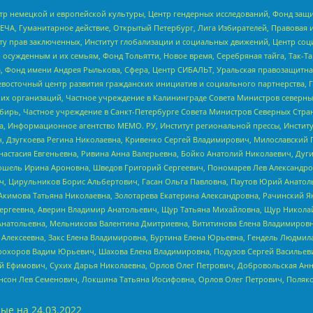
р немецкой и европейской культуры, Центр гендерных исследований, Фонд защи
ЧА, Гуманитарное действие, Открытый Петербург, Лига Избирателей, Правовая 
иту прав заключенных, Институт глобализации и социальных движений, Центр 
ужденным и их семьям, Фонд Тольятти, Новое время, Серебряная тайга, Так-Так-
, Фонд имени Андрея Рылькова, Сфера, Центр СИБАЛЬТ, Уральская правозащитна
невосточный центр развития гражданских инициатив и социального партнерства, 
 организаций, Частное учреждение в Калининграде Совета Министров северных 
бирь, Частное учреждение в Санкт-Петербурге Совета Министров Северных Стра
а, Информационное агентство МЕМО. РУ, Институт региональной прессы, Инсти
ч, Дзугкоева Регина Николаевна, Кривенко Сергей Владимирович, Милославски
настасия Евгеньевна, Ривина Анна Валерьевна, Бойко Анатолий Николаевич, Дуг
ошель Ирина Ароновна, Шведов Григорий Сергеевич, Пономарев Лев Александро
ч, Цирульников Борис Альбертович, Гасан Ольга Павловна, Паутов Юрий Анато
Акимова Татьяна Николаевна, Золотарева Екатерина Александровна, Рачинский Я
Сергеевна, Аверин Владимир Анатольевич, Щур Татьяна Михайловна, Щур Никола
Анатольевна, Мельникова Валентина Дмитриевна, Вититинова Елена Владимировн
 Алексеевна, Закс Елена Владимировна, Буртина Елена Юрьевна, Гендель Людмил
рохоров Вадим Юрьевич, Шахова Елена Владимировна, Подузов Сергей Васильеви
й Ефимович, Сухих Дарья Николаевна, Орлов Олег Петрович, Добровольская Анн
нсон Лев Семенович, Локшина Татьяна Иосифовна, Орлов Олег Петрович, Поляк
ые на
24.03.2022