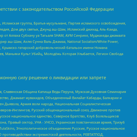
етствии с законодательством Российской Федерации
 Исламская группа, Братья-мусульмане, Партия исламского освобождения,
едия, Дом двух святых, Джунд аш-Шам, Исламский джихад, Аль-Каида,
жр от Аллаха Субхану уа Тагьаля SHAM, АУМ Синрике, Муджахеды джамаата
рир аш-Шам, Ахлю Сунна Валь Джамаа, National Socialism/White Power,
рг, Крымско-татарский добровольческий батальон имени Номана
оев, Маньяки Культ Убийц, Молодёжь Которая Улыбается, Легион Свобода
аконную силу решение о ликвидации или запрете
ья, Славянская Община Капища Веды Перуна, Мужская Духовная Семинария
щество, Джамаат мувахидов, Объединенный Вилайат Кабарды, Балкарии и
ден Дьявола, Армия воли народа, Национальная Социалистическая
роверов-Инглингов, Русский общенациональный союз, Движение против
усское национальное единство, Северное Братство, Клуб Болельщиков
а, Правый сектор, УНА - УНСО, Украинская повстанческая армия, Тризуб
 TulaSkins, Этнополитическое объединение Русские, Русское национальное
О противодействии экстремистской деятельности, РЕВТАТПОД,