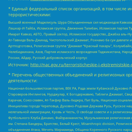
* Единый федеральный список организаций, в том числе и
террористическими:
Высший военный Маджлисуль Шура Объединенных сил моджахедов Кавказа, Ко
Лашкар-И-Тайба, Исламская группа, Движение Талибан, Исламская партия Т
Имарат Кавказ, АБТО, Правый сектор, Исламское государство, Джабха аль-
Ат-Тавхида Валь-Джихад, Чистопольский Джамаат, Рохнамо ба суи давлати и
Артподготовка, Религиозная группа “Джамаат “Красный пахарь”, Колумбайн
Челебиджихана, Азов, Партия исламского возрождения Таджикистана, Народ
России, Айдар, Русский добровольческий корпус
Источник:
http://nac.gov.ru/terroristicheskie-i-ekstremistskie-
* Перечень общественных объединений и религиозных орг
деятельности:
Национал-большевистская партия, ВЕК РА, Рада земли Кубанской Духовно
Староверов-Инглингов, Нурджулар, К Богодержавию, Таблиги Джамаат, Сви
Карачая, Союз славян, Ат-Такфир Валь-Хиджра, Пит Буль, Национал-социал
Инициатива города Череповца, Духовно-Родовая Держава Русь, Русское н
нелегальной иммиграции, Кровь и Честь, О свободе совести и о религиоз
Футбольного Клуба Динамо, Файзрахманисты, Мусульманская религиозная о
им. Степана Бандеры, Братство, Белый Крест, Misanthropic division, Рели
объединение Атака, Мечеть Мирмамеда, Община Коренного Русского народа