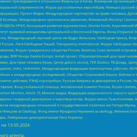
дованию преследования в отношении Фалуньгун в Китае, Всемирная организация 
беральной современности, Форум русскоязычных европейцев, Немецко-русский о
формации, Проект Медиа, Международное партнерство за права человека, Духов
 Колледж, Международное христианское движение, Всемирный Институт Саентол
 ИДЕЛЬ-УРАЛ, Ассоциация развития журналистики, IStories fonds, Королевск
r, Институт правовой инициативы Центральной и Восточной Европы, Фонд Открытой Э
ты, Международный научный центр им Вудро Вильсона, Свободная пресса, Возро
России, Лига Свободных Наций, Transparеncy International, Форум Свободных Н
правления, Форум гражданского общества Россия, Беллона, Союз жителей острово
роды, BDR Novaja Gazeta-Europe, Алтай проект, Образовательный дом прав челов
еван, Дом прав человека Крым, Центр дикого лосося, TVR Studios, ТВ Дождь, Це
урятия, Uralic, UnKremlin, Международная федерация транспортных рабочих, Ист
ейских и международных исследований, Общество Сторожевой башни, Библии и тр
омитет действия, РЭНД корпорейшн, Русская Америка за демократию в России, Н
фалия, Фонд глобальной помощи, Антивоенный комитет России, Russie-Libertes, L
lection Monitor, Article 19, Мнение медиа, Федерация анархического черного кр
и гендерной демократии и миротворчества, Форум имени Льва Копелева, American C
г, Школа международных отношений и государственной политики им Питера Мунка
 Немцова за Свободу, Фонд имени Фридриха Науманна за свободу, Феминистско
медиа, Либерально-демократическая Лига Украины
 на
13.05.2024
ого агента: