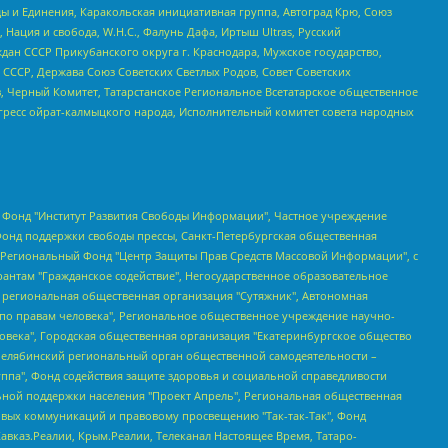
ы и Единения, Каракольская инициативная группа, Автоград Крю, Союз
 Нация и свобода, W.H.С., Фалунь Дафа, Иртыш Ultras, Русский
ан СССР Прикубанского округа г. Краснодара, Мужское государство,
СССР, Держава Союз Советских Светлых Родов, Совет Советских
в, Черный Комитет, Татарстанское Региональное Всетатарское общественное
гресс ойрат-калмыцкого народа, Исполнительный комитет совета народных
евосточное общественное движение "Маяк", Санкт-Петербургская ЛГБТ-инициативная группа "Выход", Инициативная группа ЛГБТ+ "Реверс", Алексеев Андрей Викторович, Бекбулатова Таисия Львовна, Беляев Иван Михайлович, Владыкина Елена Сергеевна, Гельман Марат Александрович, Никульшина Вероника Юрьевна, Толоконникова Надежда Андреевна, Шендерович Виктор Анатольевич, Общество с ограниченной ответственностью "Данное сообщение", Общество с ограниченной ответственностью Издательский дом "Новая глава", Айнбиндер Александра Александровна, Московский комьюнити-центр для ЛГБТ+инициатив, Благотворительный фонд развития филантропии, Deutsche Welle (Германия, Kurt-Schumacher-Strasse 3, 53113 Bonn), Борзунова Мария Михайловна, Воробьев Виктор Викторович, Голубева Анна Львовна, Константинова Алла Михайловна, Малкова Ирина Владимировна, Мурадов Мурад Абдулгалимович, Осетинская Елизавета Николаевна, Понасенков Евгений Николаевич, Ганапольский Матвей Юрьевич, Киселев Евгений Алексеевич, Борухович Ирина Григорьевна, Дремин Иван Тимофеевич, Дубровский Дмитрий Викторович, Красноярская региональная общественная организация поддержки и развития альтернативных образовательных технологий и межкультурных коммуникаций "ИНТЕРРА", Маяковская Екатерина Алексеевна, Фейгин Марк Захарович, Филимонов Андрей Викторович, Дзугкоева Регина Николаевна, Доброхотов Роман Александрович, Дудь Юрий Александрович, Елкин Сергей Владимирович, Кругликов Кирилл Игоревич, Сабунаева Мария Леонидовна, Семенов Алексей Владимирович, Шаинян Карен Багратович, Шульман Екатерина Михайловна, Асафьев Артур Валерьевич, Вахштайн Виктор Семенович, Венедиктов Алексей Алексеевич, Лушникова Екатерина Евгеньевна, Волков Леонид Михайлович, Невзоров Александр Глебович, Пархоменко Сергей Борисович, Сироткин Ярослав Николаевич, Кара-Мурза Владимир Владимирович, Баранова Наталья Владимировна, Гозман Леонид Яковлевич, Кагарлицкий Борис Юльевич, Климарев Михаил Валерьевич, Милов Владимир Станиславович, Автономная некоммерческая организация Краснодарский центр современного искусства "Типография", Моргенштерн Алишер Тагирович, Соболь Любовь Эдуардовна, Общество с ограниченной ответственностью "ЛИЗА НОРМ", Каспаров Гарри Кимович, Ходорковский Михаил Борисович, Общество с ограниченной ответственностью "Апрельские тезисы", Данилович Ирина Брониславовна, Кашин Олег Владимирович, Петров Николай Владимирович, Пивоваров Алексей Владимирович, Соколов Михаил Владимирович, Цветкова Юлия Владимировна, Чичваркин Евгений Александрович, Комитет против пыток/Команда против пыток, Общество с ограниченной ответственностью "Первый научный", Общество с ограниченной ответственностью "Вертолет и ко", Белоцерковская Вероника Борисовна, Кац Максим Евгеньевич, Лазарева Татьяна Юрьевна, Шаведдинов Руслан Табризович, Яшин Илья Валерьевич, Общество с ограниченной ответственностью "Иноагент ААВ", Алешковский Дмитрий Петрович, Альбац Евгения Марковна, Быков Дмитрий Львович, Галямина Юлия Евгеньевна, Лойко Сергей Леонидович, Мартынов Кирилл Константинович, Медведев Сергей Александрович, Крашенинников Федор Геннадиевич, Гордеева Катерина Вл