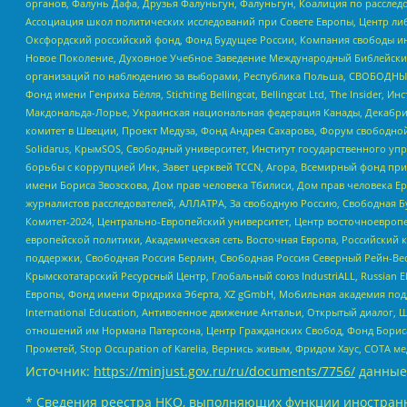
органов, Фалунь Дафа, Друзья Фалуньгун, Фалуньгун, Коалиция по рассле
Ассоциация школ политических исследований при Совете Европы, Центр ли
Оксфордский российский фонд, Фонд Будущее России, Компания свободы ин
Новое Поколение, Духовное Учебное Заведение Международный Библейский
организаций по наблюдению за выборами, Республика Польша, СВОБОДНЫЙ
Фонд имени Генриха Бёлля, Stichting Bellingcat, Bellingcat Ltd, The Inside
Макдональда-Лорье, Украинская национальная федерация Канады, Декабрис
комитет в Швеции, Проект Медуза, Фонд Андрея Сахарова, Форум свободной 
Solidarus, КрымSOS, Свободный университет, Институт государственного у
борьбы с коррупцией Инк, Завет церквей TCCN, Агора, Всемирный фонд при
имени Бориса Звозскова, Дом прав человека Тбилиси, Дом прав человека Ер
журналистов расследователей, АЛЛАТРА, За свободную Россию, Свободная Б
Комитет-2024, Центрально-Европейский университет, Центр восточноевроп
европейской политики, Академическая сеть Восточная Европа, Российский к
поддержки, Свободная Россия Берлин, Свободная Россия Северный Рейн-Вест
Крымскотатарский Ресурсный Центр, Глобальный союз IndustriALL, Russian E
Европы, Фонд имени Фридриха Эберта, XZ gGmbH, Мобильная академия поддержк
International Education, Антивоенное движение Антальи, Открытый диало
отношений им Нормана Патерсона, Центр Гражданских Свобод, Фонд Бориса
Прометей, Stop Occupation of Karelia, Вернись живым, Фридом Хаус, СОТА 
Источник:
https://minjust.gov.ru/ru/documents/7756/
данные
* Сведения реестра НКО, выполняющих функции иностранн