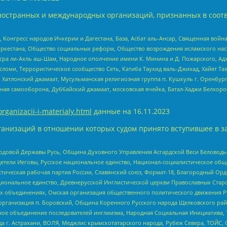
ностранных и международных организаций, признанных в соотв
нгресс народов Ичкерии и Дагестана, База, Асбат аль-Ансар, Священная война,
уркестана, Общество социальных реформ, Общество возрождения исламского насл
Нусра ли-Ахль аш-Шам, Народное ополчение имени К. Минина и Д. Пожарского, Ад
сломи, Террористическое сообщество Сеть, Катиба Таухид валь-Джихад, Хайят Тах
, Хатлонский джамаат, Мусульманская религиозная группа п. Кушкуль г. Оренбу
ная самооборона, Дуббайский джамаат, московская ячейка, Батал-Хаджи Белхор
organizacii-i-materialy.html
данные на
16.11.2023
анизаций в отношении которых судом принято вступившее в з
 Родовой Державы Русь, Община Духовного Управления Асгардской Веси Беловод
детели Иеговы, Русское национальное единство, Национал-социалистическое об
истическая рабочая партия России, Славянский союз, Формат-18, Благородный Ор
ациональное единство, Древнерусской Инглистической церкви Православных Ста
ных объединениях, Омская организация общественного политического движения Р
рганизация п. Боровский, Община Коренного Русского народа Щелковского район
гиозное объединение последователей инглиизма, Народная Социальная Инициатива,
 г. Астрахани, ВОЛЯ, Меджлис крымскотатарского народа, Рубеж Севера, ТОЙС, 