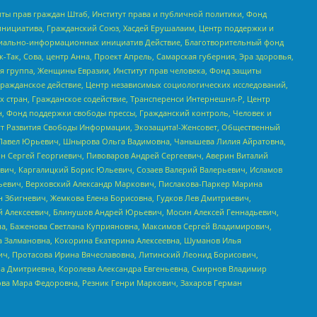
ты прав граждан Штаб, Институт права и публичной политики, Фонд
инициатива, Гражданский Союз, Хасдей Ерушалаим, Центр поддержки и
социально-информационных инициатив Действие, Благотворительный фонд
Так, Сова, центр Анна, Проект Апрель, Самарская губерния, Эра здоровья,
я группа, Женщины Евразии, Институт прав человека, Фонд защиты
Гражданское действие, Центр независимых социологических исследований,
стран, Гражданское содействие, Трансперенси Интернешнл-Р, Центр
н, Фонд поддержки свободы прессы, Гражданский контроль, Человек и
тут Развития Свободы Информации, Экозащита!-Женсовет, Общественный
й Павел Юрьевич, Шнырова Ольга Вадимовна, Чанышева Лилия Айратовна,
ин Сергей Георгиевич, Пивоваров Андрей Сергеевич, Аверин Виталий
вич, Каргалицкий Борис Юльевич, Созаев Валерий Валерьевич, Исламов
льевич, Верховский Александр Маркович, Пислакова-Паркер Марина
н Збигневич, Жемкова Елена Борисовна, Гудков Лев Дмитриевич,
й Алексеевич, Блинушов Андрей Юрьевич, Мосин Алексей Геннадьевич,
а, Баженова Светлана Куприяновна, Максимов Сергей Владимирович,
а Залмановна, Кокорина Екатерина Алексеевна, Шуманов Илья
ч, Протасова Ирина Вячеславовна, Литинский Леонид Борисович,
а Дмитриевна, Королева Александра Евгеньевна, Смирнов Владимир
ова Мара Федоровна, Резник Генри Маркович, Захаров Герман