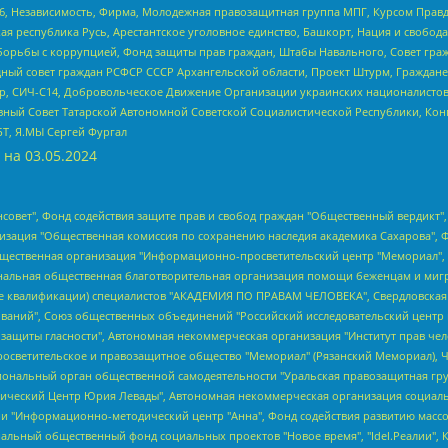
6, Независимость, Фирма, Молодежная правозащитная группа МПГ, Курсом Правд
ая республика Русь, Арестантское уголовное единство, Башкорт, Нация и свобода,
орьбы с коррупцией, Фонд защиты прав граждан, Штабы Навального, Совет гражд
ный совет граждан РСФСР СССР Архангельской области, Проект Штурм, Граждане 
tsApp, СИЧ-С14, Добровольческое Движение Организации украинских националисто
ный Совет Татарской Автономной Советской Социалистической Республики, Кон
БТ, Я.МЫ Сергей Фургал
 на
03.05.2024
мная некоммерческая организация "Центр по работе с проблемой насилия "НАСИЛИЮ.НЕТ", Межрегиональный профессиональный союз работников здравоохранения "Альянс врачей", Юридическое лицо, зарегистрированное в Латвийской Республике, SIA "Medusa Project" (регистрационный номер 40103797863, дата регистрации 10.06.2014), Некоммерческая организация "Фонд по борьбе с коррупцией", Автономная некоммерческая организация "Институт права и публичной политики", Баданин Роман Сергеевич, Гликин Максим Александрович, Железнова Мария Михайловна, Лукьянова Юлия Сергеевна, Маетная Елизавета Витальевна, Маняхин Петр Борисович, Чуракова Ольга Владимировна, Ярош Юлия Петровна, Юридическое лицо "The Insider SIA", зарегистрированное в Риге, Латвийская Республика (дата регистрации 26.06.2015), являющееся администратором доменного имени интернет-издания "The Insider SIA", https://theins.ru, Постернак Алексей Евгеньевич, Рубин Михаил Аркадьевич, Анин Роман Александрович, Юридическое лицо Istories fonds, зарегистрированное в Латвийской Республике (регистрационный номер 50008295751, дата регистрации 24.02.2020), Великовский Дмитрий Александрович, Долинина Ирина Николаевна, Мароховская Алеся Алексеевна, Шлейнов Роман Юрьевич, Шмагун Олеся Валентиновна, Общество с ограниченной ответственностью "Альтаир 2021", Общество с ограниченной ответственностью "Вега 2021", Общество с ограниченной ответственностью "Главный редактор 2021", Общество с ограниченной ответственностью "Ромашки монолит", Важенков Артем Валерьевич, Ивановская областная общественная организация "Центр гендерных исследований", Гурман Юрий Альбертович, Медиапроект "ОВД-Инфо", Егоров Владимир Владимирович, Жилинский Владимир Александрович, Общество с ограниченной ответственностью "ЗП", Иванова София Юрьевна, Карезина Инна Павловна, Кильтау Екатерина Викторовна, Петров Алексей Викторович, Пискунов Сергей Евгеньевич, Смирнов Сергей Сергеевич, Тихонов Михаил Сергеевич, Общество с ограниченной ответственностью "ЖУРНАЛИСТ-ИНОСТРАННЫЙ АГЕНТ", Арапова Галина Юрьевна, Вольтская Татьяна Анатольевна, Американская компания "Mason G.E.S. Anonymous Foundation" (США), являющаяся владельцем интернет-издания https://mnews.world/, Компания "Stichting Bellingcat", зарегистрированная в Нидерландах (дата регистрации 11.07.2018), Захаров Андрей Вячеславович, Клепиковская Екатерина Дмитриевна, Общество с ограниченной ответственностью "МЕМО", Перл Роман Александрович, Симонов Евгений Алексеевич, Соловьева Елена Анатольевна, Сотников Даниил Владимирович, Сурначева Елизавета Дмитриевна, Автономная некоммерческая организация по защите прав человека и информированию населения "Якутия – Наше Мнение", Общество с ограниченной ответственностью "Москоу диджитал медиа", с 26.01.2023 Общество с ограниченной ответственностью "Чайка Белые сады", Ветошкина Валерия Валерьевна, Заговора Максим Александрович, Межрегиональное общественное движение "Российская ЛГБТ - сеть", Оленичев Максим Владимирович, Павлов Иван Юрьевич, Скворцова Елена Сергеевна, Общество с ограниченной ответственностью "Как бы инагент", Кочетков Игорь Викторович, Общество с ограниченной ответственностью "Честные выборы", Еланчик Олег Александрович, Общество с ограниченной ответственностью "Нобелевский призыв", Гималова Регина Эмилевна, Григорьев Андрей Валерьевич, Григорьева Алина Александровна, Ассоциация по содействию защите прав призывников, альтернативнослужащих и военнослужащих "Правозащитная группа "Гражданин.Армия.Право", Хисамова Регина Фаритовна, Автономная некоммерческая организация по реализации социально-правовых программ "Лилит", Дальн