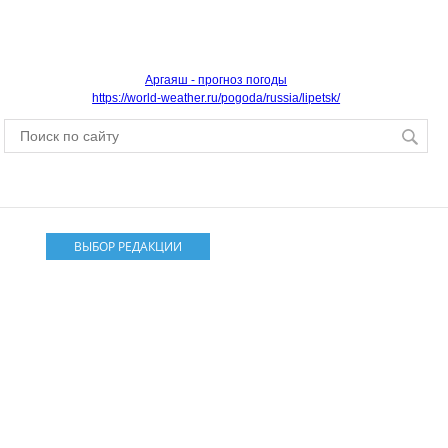
Аргаяш - прогноз погоды
https://world-weather.ru/pogoda/russia/lipetsk/
ВЫБОР РЕДАКЦИИ