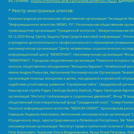
Источник:
https://minjust.gov.ru/ru/documents/7822/
данные
* Реестр иностранных агентов:
Калининградская региональная общественная организация "Экозащита!-Женсовет", Фонд содействия защите прав и свобод граждан "Общественный вердикт", Фонд "Институт Развития Свободы Информации", Частное учреждение "Информационное агентство МЕМО. РУ", Региональная общественная организация "Общественная комиссия по сохранению наследия академика Сахарова", Фонд поддержки свободы прессы, Санкт-Петербургская общественная правозащитная организация "Гражданский контроль", Межрегиональная общественная организация "Информационно-просветительский центр "Мемориал", Региональный Фонд "Центр Защиты Прав Средств Массовой Информации", с 05.12.2023 Фонд "Центр Защиты Прав Средств массовой информации", Региональная общественная благотворительная организация помощи беженцам и мигрантам "Гражданское содействие", Негосударственное образовательное учреждение дополнительного профессионального образования (повышение квалификации) специалистов "АКАДЕМИЯ ПО ПРАВАМ ЧЕЛОВЕКА", Свердловская региональная общественная организация "Сутяжник", Автономная некоммерческая организация "Центр независимых социологических исследований", Союз общественных объединений "Российский исследовательский центр по правам человека", Региональное общественное учреждение научно-информационный центр "МЕМОРИАЛ", Некоммерческая организация "Фонд защиты гласности", Автономная некоммерческая организация "Институт прав человека", Городская общественная организация "Екатеринбургское общество "МЕМОРИАЛ", Городская общественная организация "Рязанское историко-просветительское и правозащитное общество "Мемориал" (Рязанский Мемориал), Челябинский региональный орган общественной самодеятельности – женское общественное объединение "Женщины Евразии", Челябинский региональный орган общественной самодеятельности "Уральская правозащитная группа", Фонд содействия защите здоровья и социальной справедливости имени Андрея Рылькова, Автономная Некоммерческая Организация "Аналитический Центр Юрия Левады", Автономная некоммерческая организация социальной поддержки населения "Проект Апрель", Региональная общественная организация помощи женщинам и детям, находящимся в кризисной ситуации "Информационно-методический центр "Анна", Фонд содействия развитию массовых коммуникаций и правовому просвещению "Так-так-Так", Фонд содействия устойчивому развитию "Серебряная тайга", Свердловский региональный общественный фонд социальных проектов "Новое время", "Idel.Реалии", Кавказ.Реалии, Крым.Реалии, Телеканал Настоящее Время, Татаро-башкирская служба Радио Свобода (Azatliq Radiosi), Радио Свободная Европа/Радио Свобода (PCE/PC), "Сибирь.Реалии", "Фактограф", Благотворительный фонд помощи осужденным и их семьям, Автономная некоммерческая организация "Институт глобализации и социальных движений", Фонд "В защиту прав заключенных", Частное учреждение "Центр поддержки и содействия развитию средств массовой информации", Пензенский региональный общественный благотворительный фонд "Гражданский союз", "Север.Реалии", Некоммерческая организация Фонд "Правовая инициатива", Общество с ограниченной ответственностью "Радио Свободная Европа/Радио Свобода", Чешское информационное агентство "MEDIUM-ORIENT", Красноярская региональная общественная организация "Мы против СПИДа", Камалягин Денис Николаевич, Маркелов Сергей Евгеньевич, Пономарев Лев Александрович, Савицкая Людмила Алексеевна, Автоно