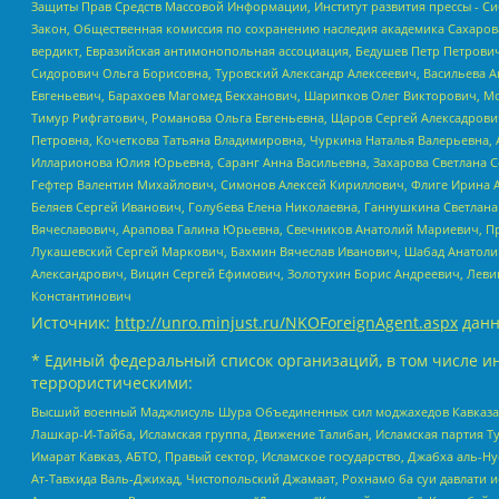
Защиты Прав Средств Массовой Информации, Институт развития прессы - Си
Закон, Общественная комиссия по сохранению наследия академика Сахаров
вердикт, Евразийская антимонопольная ассоциация, Бедушев Петр Петрови
Сидорович Ольга Борисовна, Туровский Александр Алексеевич, Васильева А
Евгеньевич, Барахоев Магомед Бекханович, Шарипков Олег Викторович, М
Тимур Рифгатович, Романова Ольга Евгеньевна, Щаров Сергей Алексадрови
Петровна, Кочеткова Татьяна Владимировна, Чуркина Наталья Валерьевна, 
Илларионова Юлия Юрьевна, Саранг Анна Васильевна, Захарова Светлана 
Гефтер Валентин Михайлович, Симонов Алексей Кириллович, Флиге Ирина 
Беляев Сергей Иванович, Голубева Елена Николаевна, Ганнушкина Светлана
Вячеславович, Арапова Галина Юрьевна, Свечников Анатолий Мариевич, П
Лукашевский Сергей Маркович, Бахмин Вячеслав Иванович, Шабад Анатоли
Александрович, Вицин Сергей Ефимович, Золотухин Борис Андреевич, Леви
Константинович
Источник:
http://unro.minjust.ru/NKOForeignAgent.aspx
данн
* Единый федеральный список организаций, в том числе и
террористическими:
Высший военный Маджлисуль Шура Объединенных сил моджахедов Кавказа, Ко
Лашкар-И-Тайба, Исламская группа, Движение Талибан, Исламская партия Т
Имарат Кавказ, АБТО, Правый сектор, Исламское государство, Джабха аль-
Ат-Тавхида Валь-Джихад, Чистопольский Джамаат, Рохнамо ба суи давлати и