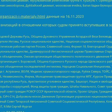
, Хатлонский джамаат, Мусульманская религиозная группа п. Кушкуль г. Оренбу
ная самооборона, Дуббайский джамаат, московская ячейка, Батал-Хаджи Белхор
organizacii-i-materialy.html
данные на
16.11.2023
анизаций в отношении которых судом принято вступившее в з
 Родовой Державы Русь, Община Духовного Управления Асгардской Веси Беловод
детели Иеговы, Русское национальное единство, Национал-социалистическое об
истическая рабочая партия России, Славянский союз, Формат-18, Благородный Ор
ациональное единство, Древнерусской Инглистической церкви Православных Ста
ных объединениях, Омская организация общественного политического движения Р
рганизация п. Боровский, Община Коренного Русского народа Щелковского район
гиозное объединение последователей инглиизма, Народная Социальная Инициатива,
 г. Астрахани, ВОЛЯ, Меджлис крымскотатарского народа, Рубеж Севера, ТОЙС, 
6, Независимость, Фирма, Молодежная правозащитная группа МПГ, Курсом Правд
ая республика Русь, Арестантское уголовное единство, Башкорт, Нация и свобода,
орьбы с коррупцией, Фонд защиты прав граждан, Штабы Навального, Совет гражд
ный совет граждан РСФСР СССР Архангельской области, Проект Штурм, Граждане 
tsApp, СИЧ-С14, Добровольческое Движение Организации украинских националисто
ный Совет Татарской Автономной Советской Социалистической Республики, Кон
БТ, Я.МЫ Сергей Фургал