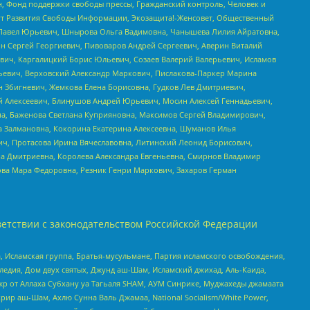
н, Фонд поддержки свободы прессы, Гражданский контроль, Человек и
тут Развития Свободы Информации, Экозащита!-Женсовет, Общественный
й Павел Юрьевич, Шнырова Ольга Вадимовна, Чанышева Лилия Айратовна,
ин Сергей Георгиевич, Пивоваров Андрей Сергеевич, Аверин Виталий
вич, Каргалицкий Борис Юльевич, Созаев Валерий Валерьевич, Исламов
льевич, Верховский Александр Маркович, Пислакова-Паркер Марина
н Збигневич, Жемкова Елена Борисовна, Гудков Лев Дмитриевич,
й Алексеевич, Блинушов Андрей Юрьевич, Мосин Алексей Геннадьевич,
а, Баженова Светлана Куприяновна, Максимов Сергей Владимирович,
а Залмановна, Кокорина Екатерина Алексеевна, Шуманов Илья
ч, Протасова Ирина Вячеславовна, Литинский Леонид Борисович,
а Дмитриевна, Королева Александра Евгеньевна, Смирнов Владимир
ова Мара Федоровна, Резник Генри Маркович, Захаров Герман
етствии с законодательством Российской Федерации
 Исламская группа, Братья-мусульмане, Партия исламского освобождения,
едия, Дом двух святых, Джунд аш-Шам, Исламский джихад, Аль-Каида,
жр от Аллаха Субхану уа Тагьаля SHAM, АУМ Синрике, Муджахеды джамаата
рир аш-Шам, Ахлю Сунна Валь Джамаа, National Socialism/White Power,