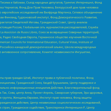
в Тисима и Хабомаи, Съезд народных депутатов, Гринпис Интернешнл, Фонд
ека Чернигов, Фонд Дом Прав Человека, Белорусский дом прав человека
нтр европейских исследований им Вилфрида Мартенса, Сетевое объединение
Чам Финланд, Гудзоновский институт, Фонд Демократического Развития,
актатов Свидетелей Иеговы, Гражданский Совет, Центр анализа
астоящая Россия, Глобальная сеть журналистов-расследователей, Служба
a Asocicion de Rusos Libres, Союз за возвращение Северных территорий,
еста, Радио Свободная Европа, Германское общество изучения Восточной
ouncils for International Education, Cultural Vistas, Institute of
, Российско-канадский демократический альянс, Школа международных
е антивоенное сопротивление, Комитет независимости Ингушетии,
ты прав граждан Штаб, Институт права и публичной политики, Фонд
инициатива, Гражданский Союз, Хасдей Ерушалаим, Центр поддержки и
социально-информационных инициатив Действие, Благотворительный фонд
Так, Сова, центр Анна, Проект Апрель, Самарская губерния, Эра здоровья,
я группа, Женщины Евразии, Институт прав человека, Фонд защиты
Гражданское действие, Центр независимых социологических исследований,
стран, Гражданское содействие, Трансперенси Интернешнл-Р, Центр