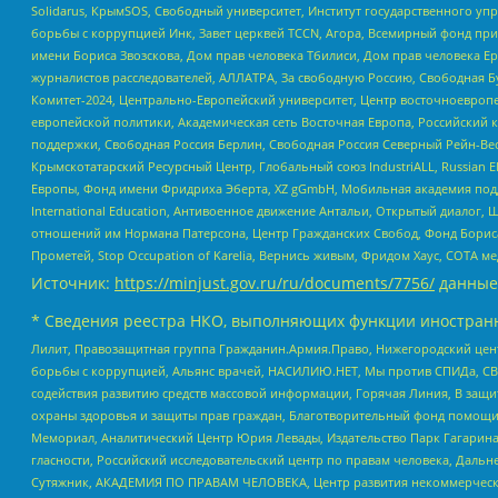
Solidarus, КрымSOS, Свободный университет, Институт государственного у
борьбы с коррупцией Инк, Завет церквей TCCN, Агора, Всемирный фонд при
имени Бориса Звозскова, Дом прав человека Тбилиси, Дом прав человека Ер
журналистов расследователей, АЛЛАТРА, За свободную Россию, Свободная Б
Комитет-2024, Центрально-Европейский университет, Центр восточноевроп
европейской политики, Академическая сеть Восточная Европа, Российский к
поддержки, Свободная Россия Берлин, Свободная Россия Северный Рейн-Вест
Крымскотатарский Ресурсный Центр, Глобальный союз IndustriALL, Russian E
Европы, Фонд имени Фридриха Эберта, XZ gGmbH, Мобильная академия поддержк
International Education, Антивоенное движение Антальи, Открытый диало
отношений им Нормана Патерсона, Центр Гражданских Свобод, Фонд Бориса
Прометей, Stop Occupation of Karelia, Вернись живым, Фридом Хаус, СОТА 
Источник:
https://minjust.gov.ru/ru/documents/7756/
данные
* Сведения реестра НКО, выполняющих функции иностранн
Лилит, Правозащитная группа Гражданин.Армия.Право, Нижегородский цент
борьбы с коррупцией, Альянс врачей, НАСИЛИЮ.НЕТ, Мы против СПИДа, СВЕ
содействия развитию средств массовой информации, Горячая Линия, В защ
охраны здоровья и защиты прав граждан, Благотворительный фонд помощи ос
Мемориал, Аналитический Центр Юрия Левады, Издательство Парк Гагарина
гласности, Российский исследовательский центр по правам человека, Даль
Сутяжник, АКАДЕМИЯ ПО ПРАВАМ ЧЕЛОВЕКА, Центр развития некоммерческих