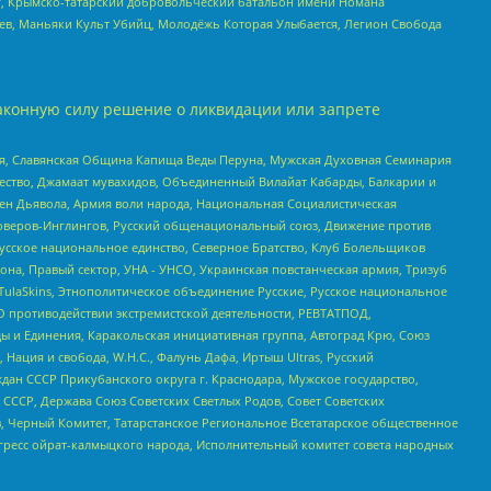
рг, Крымско-татарский добровольческий батальон имени Номана
оев, Маньяки Культ Убийц, Молодёжь Которая Улыбается, Легион Свобода
аконную силу решение о ликвидации или запрете
ья, Славянская Община Капища Веды Перуна, Мужская Духовная Семинария
щество, Джамаат мувахидов, Объединенный Вилайат Кабарды, Балкарии и
ден Дьявола, Армия воли народа, Национальная Социалистическая
роверов-Инглингов, Русский общенациональный союз, Движение против
усское национальное единство, Северное Братство, Клуб Болельщиков
а, Правый сектор, УНА - УНСО, Украинская повстанческая армия, Тризуб
 TulaSkins, Этнополитическое объединение Русские, Русское национальное
О противодействии экстремистской деятельности, РЕВТАТПОД,
ы и Единения, Каракольская инициативная группа, Автоград Крю, Союз
 Нация и свобода, W.H.С., Фалунь Дафа, Иртыш Ultras, Русский
ан СССР Прикубанского округа г. Краснодара, Мужское государство,
СССР, Держава Союз Советских Светлых Родов, Совет Советских
в, Черный Комитет, Татарстанское Региональное Всетатарское общественное
гресс ойрат-калмыцкого народа, Исполнительный комитет совета народных