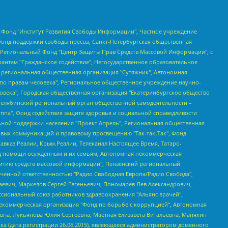
евосточное общественное движение "Маяк", Санкт-Петербургская ЛГБТ-инициативная группа "Выход", Инициативная группа ЛГБТ+ "Реверс", Алексеев Андрей Викторович, Бекбулатова Таисия Львовна, Беляев Иван Михайлович, Владыкина Елена Сергеевна, Гельман Марат Александрович, Никульшина Вероника Юрьевна, Толоконникова Надежда Андреевна, Шендерович Виктор Анатольевич, Общество с ограниченной ответственностью "Данное сообщение", Общество с ограниченной ответственностью Издательский дом "Новая глава", Айнбиндер Александра Александровна, Московский комьюнити-центр для ЛГБТ+инициатив, Благотворительный фонд развития филантропии, Deutsche Welle (Германия, Kurt-Schumacher-Strasse 3, 53113 Bonn), Борзунова Мария Михайловна, Воробьев Виктор Викторович, Голубева Анна Львовна, Константинова Алла Михайловна, Малкова Ирина Владимировна, Мурадов Мурад Абдулгалимович, Осетинская Елизавета Николаевна, Понасенков Евгений Николаевич, Ганапольский Матвей Юрьевич, Киселев Евгений Алексеевич, Борухович Ирина Григорьевна, Дремин Иван Тимофеевич, Дубровский Дмитрий Викторович, Красноярская региональная общественная организация поддержки и развития альтернативных образовательных технологий и межкультурных коммуникаций "ИНТЕРРА", Маяковская Екатерина Алексеевна, Фейгин Марк Захарович, Филимонов Андрей Викторович, Дзугкоева Регина Николаевна, Доброхотов Роман Александрович, Дудь Юрий Александрович, Елкин Сергей Владимирович, Кругликов Кирилл Игоревич, Сабунаева Мария Леонидовна, Семенов Алексей Владимирович, Шаинян Карен Багратович, Шульман Екатерина Михайловна, Асафьев Артур Валерьевич, Вахштайн Виктор Семенович, Венедиктов Алексей Алексеевич, Лушникова Екатерина Евгеньевна, Волков Леонид Михайлович, Невзоров Александр Глебович, Пархоменко Сергей Борисович, Сироткин Ярослав Николаевич, Кара-Мурза Владимир Владимирович, Баранова Наталья Владимировна, Гозман Леонид Яковлевич, Кагарлицкий Борис Юльевич, Климарев Михаил Валерьевич, Милов Владимир Станиславович, Автономная некоммерческая организация Краснодарский центр современного искусства "Типография", Моргенштерн Алишер Тагирович, Соболь Любовь Эдуардовна, Общество с ограниченной ответственностью "ЛИЗА НОРМ", Каспаров Гарри Кимович, Ходорковский Михаил Борисович, Общество с ограниченной ответственностью "Апрельские тезисы", Данилович Ирина Брониславовна, Кашин Олег Владимирович, Петров Николай Владимирович, Пивоваров Алексей Владимирович, Соколов Михаил Владимирович, Цветкова Юлия Владимировна, Чичваркин Евгений Александрович, Комитет против пыток/Команда против пыток, Общество с ограниченной ответственностью "Первый научный", Общество с ограниченной ответственностью "Вертолет и ко", Белоцерковская Вероника Борисовна, Кац Максим Евгеньевич, Лазарева Татьяна Юрьевна, Шаведдинов Руслан Табризович, Яшин Илья Валерьевич, Общество с ограниченной ответственностью "Иноагент ААВ", Алешковский Дмитрий Петрович, Альбац Евгения Марковна, Быков Дмитрий Львович, Галямина Юлия Евгеньевна, Лойко Сергей Леонидович, Мартынов Кирилл Константинович, Медведев Сергей Александрович, Крашенинников Федор Геннадиевич, Гордеева Катерина Вл