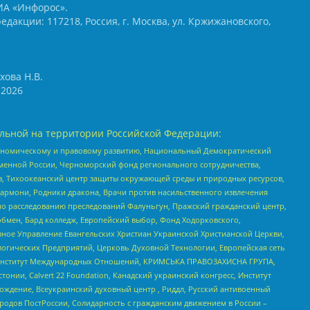
ИА «Инфорос».
едакции: 117218, Россия, г. Москва, ул. Кржижановского,
хова Н.В.
2026
льной на территории Российской Федерации:
кономическому и правовому развитию, Национальный Демократический
менной России, Черноморский фонд регионального сотрудничества,
, Тихоокеанский центр защиты окружающей среды и природных ресурсов,
 Хармони, Родники дракона, Врачи против насильственного извлечения
по расследованию преследований Фалуньгун, Пражский гражданский центр,
бмен, Бард колледж, Европейский выбор, Фонд Ходорковского,
ное Управление Евангельских Христиан Украинской Христианской Церкви,
огических Предприятий, Церковь Духовной Технологии, Европейская сеть
ий Институт Международных Отношений, КРИМСЬКА ПРАВОЗАХИСНА ГРУПА,
стонии, Calvert 22 Foundation, Канадский украинский конгресс, Институт
ждение, Всеукраинский духовный центр , Риддл, Русский антивоенный
ародов ПостРоссии, Солидарность с гражданским движением в России –