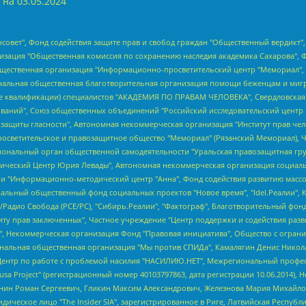
 на
03.05.2024
мная некоммерческая организация "Центр по работе с проблемой насилия "НАСИЛИЮ.НЕТ", Межрегиональный профессиональный союз работников здравоохранения "Альянс врачей", Юридическое лицо, зарегистрированное в Латвийской Республике, SIA "Medusa Project" (регистрационный номер 40103797863, дата регистрации 10.06.2014), Некоммерческая организация "Фонд по борьбе с коррупцией", Автономная некоммерческая организация "Институт права и публичной политики", Баданин Роман Сергеевич, Гликин Максим Александрович, Железнова Мария Михайловна, Лукьянова Юлия Сергеевна, Маетная Елизавета Витальевна, Маняхин Петр Борисович, Чуракова Ольга Владимировна, Ярош Юлия Петровна, Юридическое лицо "The Insider SIA", зарегистрированное в Риге, Латвийская Республика (дата регистрации 26.06.2015), являющееся администратором доменного имени интернет-издания "The Insider SIA", https://theins.ru, Постернак Алексей Евгеньевич, Рубин Михаил Аркадьевич, Анин Роман Александрович, Юридическое лицо Istories fonds, зарегистрированное в Латвийской Республике (регистрационный номер 50008295751, дата регистрации 24.02.2020), Великовский Дмитрий Александрович, Долинина Ирина Николаевна, Мароховская Алеся Алексеевна, Шлейнов Роман Юрьевич, Шмагун Олеся Валентиновна, Общество с ограниченной ответственностью "Альтаир 2021", Общество с ограниченной ответственностью "Вега 2021", Общество с ограниченной ответственностью "Главный редактор 2021", Общество с ограниченной ответственностью "Ромашки монолит", Важенков Артем Валерьевич, Ивановская областная общественная организация "Центр гендерных исследований", Гурман Юрий Альбертович, Медиапроект "ОВД-Инфо", Егоров Владимир Владимирович, Жилинский Владимир Александрович, Общество с ограниченной ответственностью "ЗП", Иванова София Юрьевна, Карезина Инна Павловна, Кильтау Екатерина Викторовна, Петров Алексей Викторович, Пискунов Сергей Евгеньевич, Смирнов Сергей Сергеевич, Тихонов Михаил Сергеевич, Общество с ограниченной ответственностью "ЖУРНАЛИСТ-ИНОСТРАННЫЙ АГЕНТ", Арапова Галина Юрьевна, Вольтская Татьяна Анатольевна, Американская компания "Mason G.E.S. Anonymous Foundation" (США), являющаяся владельцем интернет-издания https://mnews.world/, Компания "Stichting Bellingcat", зарегистрированная в Нидерландах (дата регистрации 11.07.2018), Захаров Андрей Вячеславович, Клепиковская Екатерина Дмитриевна, Общество с ограниченной ответственностью "МЕМО", Перл Роман Александрович, Симонов Евгений Алексеевич, Соловьева Елена Анатольевна, Сотников Даниил Владимирович, Сурначева Елизавета Дмитриевна, Автономная некоммерческая организация по защите прав человека и информированию населения "Якутия – Наше Мнение", Общество с ограниченной ответственностью "Москоу диджитал медиа", с 26.01.2023 Общество с ограниченной ответственностью "Чайка Белые сады", Ветошкина Валерия Валерьевна, Заговора Максим Александрович, Межрегиональное общественное движение "Российская ЛГБТ - сеть", Оленичев Максим Владимирович, Павлов Иван Юрьевич, Скворцова Елена Сергеевна, Общество с ограниченной ответственностью "Как бы инагент", Кочетков Игорь Викторович, Общество с ограниченной ответственностью "Честные выборы", Еланчик Олег Александрович, Общество с ограниченной ответственностью "Нобелевский призыв", Гималова Регина Эмилевна, Григорьев Андрей Валерьевич, Григорьева Алина Александровна, Ассоциация по содействию защите прав призывников, альтернативнослужащих и военнослужащих "Правозащитная группа "Гражданин.Армия.Право", Хисамова Регина Фаритовна, Автономная некоммерческая организация по реализации социально-правовых программ "Лилит", Дальн