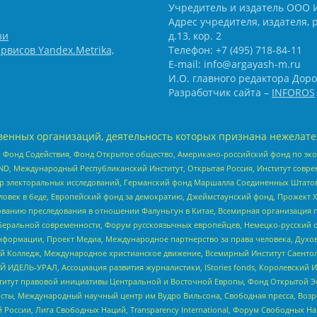
Учредитель и издатель ООО 
Адрес учредителя, издателя, р
зи
д.13, кор. 2
рвисов Yandex.Metrika,
Телефон: +7 (495) 718-84-11
E-mail: info@argayash-m.ru
И.О. главного редактора Доро
Разработчик сайта –
INFOROS
енных организаций, деятельность которых признана нежелате
 Фонд Содействия, Фонд Открытое общество, Американо-российский фонд по э
 Международный Республиканский Институт, Открытая Россия, Институт совре
р электоральных исследований, Германский фонд Маршалла Соединенных Штатов
еловек в беде, Европейский фонд за демократию, Джеймстаунский фонд, Прожект
дованию преследования в отношении Фалуньгун в Китае, Всемирная организация 
беральной современности, Форум русскоязычных европейцев, Немецко-русский о
формации, Проект Медиа, Международное партнерство за права человека, Духов
 Колледж, Международное христианское движение, Всемирный Институт Саентол
 ИДЕЛЬ-УРАЛ, Ассоциация развития журналистики, IStories fonds, Королевск
r, Институт правовой инициативы Центральной и Восточной Европы, Фонд Открытой Э
ты, Международный научный центр им Вудро Вильсона, Свободная пресса, Возро
России, Лига Свободных Наций, Transparеncy International, Форум Свободных Н