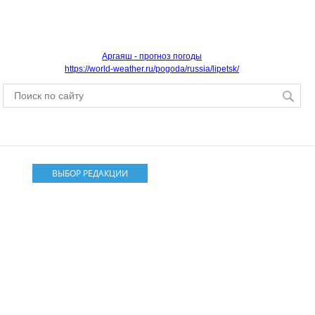
Аргаяш - прогноз погоды
https://world-weather.ru/pogoda/russia/lipetsk/
ВЫБОР РЕДАКЦИИ