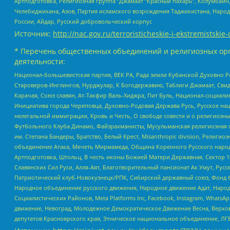
Артподготовка, Религиозная группа “Джамаат “Красный пахарь”, Колумбайн
Челебиджихана, Азов, Партия исламского возрождения Таджикистана, Народ
России, Айдар, Русский добровольческий корпус
Источник:
http://nac.gov.ru/terroristicheskie-i-ekstremistskie-
* Перечень общественных объединений и религиозных орг
деятельности:
Национал-большевистская партия, ВЕК РА, Рада земли Кубанской Духовно
Староверов-Инглингов, Нурджулар, К Богодержавию, Таблиги Джамаат, Сви
Карачая, Союз славян, Ат-Такфир Валь-Хиджра, Пит Буль, Национал-социал
Инициатива города Череповца, Духовно-Родовая Держава Русь, Русское н
нелегальной иммиграции, Кровь и Честь, О свободе совести и о религиоз
Футбольного Клуба Динамо, Файзрахманисты, Мусульманская религиозная о
им. Степана Бандеры, Братство, Белый Крест, Misanthropic division, Рели
объединение Атака, Мечеть Мирмамеда, Община Коренного Русского народа
Артподготовка, Штольц, В честь иконы Божией Матери Державная, Сектор 1
Славянских Сил Руси, Алля-Аят, Благотворительный пансионат Ак Умут, Русск
Патриотический клуб-Новокузнецк/РПК, Сибирский державный союз, Фонд б
Народное объединение русского движения, Народное движение Адат, Народ
Социалистических Районов, Meta Platforms Inc, Facebook, Instagram, Wha
движение, Невоград, Молодежное Демократическое Движение Весна, Верхов
депутатов Красноярского края, Этническое национальное объединение, ЛГ