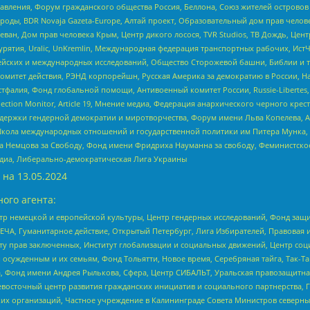
правления, Форум гражданского общества Россия, Беллона, Союз жителей острово
роды, BDR Novaja Gazeta-Europe, Алтай проект, Образовательный дом прав челов
еван, Дом прав человека Крым, Центр дикого лосося, TVR Studios, ТВ Дождь, Це
урятия, Uralic, UnKremlin, Международная федерация транспортных рабочих, Ист
ейских и международных исследований, Общество Сторожевой башни, Библии и тр
омитет действия, РЭНД корпорейшн, Русская Америка за демократию в России, Н
фалия, Фонд глобальной помощи, Антивоенный комитет России, Russie-Libertes, L
lection Monitor, Article 19, Мнение медиа, Федерация анархического черного кр
и гендерной демократии и миротворчества, Форум имени Льва Копелева, American C
г, Школа международных отношений и государственной политики им Питера Мунка
 Немцова за Свободу, Фонд имени Фридриха Науманна за свободу, Феминистско
медиа, Либерально-демократическая Лига Украины
 на
13.05.2024
ого агента:
р немецкой и европейской культуры, Центр гендерных исследований, Фонд защи
ЧА, Гуманитарное действие, Открытый Петербург, Лига Избирателей, Правовая 
иту прав заключенных, Институт глобализации и социальных движений, Центр 
ужденным и их семьям, Фонд Тольятти, Новое время, Серебряная тайга, Так-Так-
, Фонд имени Андрея Рылькова, Сфера, Центр СИБАЛЬТ, Уральская правозащитна
невосточный центр развития гражданских инициатив и социального партнерства, 
 организаций, Частное учреждение в Калининграде Совета Министров северных 