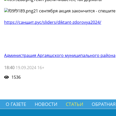
21 сентября акция закончится - спешите
https://санщит.рус/sliders/diktant-zdorovya2024/
Администрация Аргаяшского муниципального района
18:40
19.09.2024 16+
1536
О ГАЗЕТЕ
НОВОСТИ
СТАТЬИ
ОБРАТНАЯ