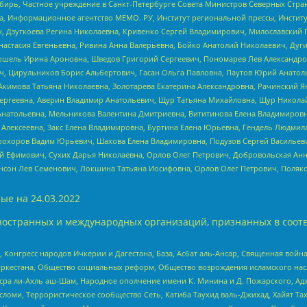
бирь, Частное учреждение в Санкт-Петербурге Совета Министров Северных Стра
а, Информационное агентство МЕМО. РУ, Институт региональной прессы, Инсти
ч, Дзугкоева Регина Николаевна, Кривенко Сергей Владимирович, Милославски
настасия Евгеньевна, Ривина Анна Валерьевна, Бойко Анатолий Николаевич, Дуг
ошель Ирина Ароновна, Шведов Григорий Сергеевич, Пономарев Лев Александро
ч, Цирульников Борис Альбертович, Гасан Ольга Павловна, Паутов Юрий Анато
Акимова Татьяна Николаевна, Золотарева Екатерина Александровна, Рачинский Я
Сергеевна, Аверин Владимир Анатольевич, Щур Татьяна Михайловна, Щур Никола
Анатольевна, Мельникова Валентина Дмитриевна, Вититинова Елена Владимировн
 Алексеевна, Закс Елена Владимировна, Буртина Елена Юрьевна, Гендель Людмил
рохоров Вадим Юрьевич, Шахова Елена Владимировна, Подузов Сергей Васильеви
й Ефимович, Сухих Дарья Николаевна, Орлов Олег Петрович, Добровольская Анн
нсон Лев Семенович, Локшина Татьяна Иосифовна, Орлов Олег Петрович, Поляк
ые на
24.03.2022
ностранных и международных организаций, признанных в соотв
нгресс народов Ичкерии и Дагестана, База, Асбат аль-Ансар, Священная война,
уркестана, Общество социальных реформ, Общество возрождения исламского насл
Нусра ли-Ахль аш-Шам, Народное ополчение имени К. Минина и Д. Пожарского, Ад
сломи, Террористическое сообщество Сеть, Катиба Таухид валь-Джихад, Хайят Тах