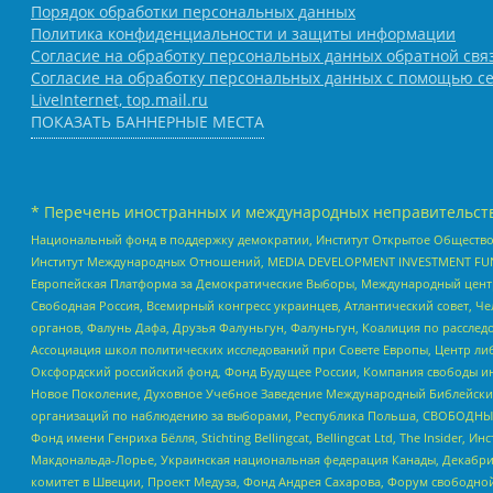
Порядок обработки персональных данных
Политика конфиденциальности и защиты информации
Согласие на обработку персональных данных обратной свя
Согласие на обработку персональных данных с помощью се
LiveInternet, top.mail.ru
ПОКАЗАТЬ БАННЕРНЫЕ МЕСТА
* Перечень иностранных и международных неправительств
Национальный фонд в поддержку демократии, Институт Открытое Общество
Институт Международных Отношений, MEDIA DEVELOPMENT INVESTMENT FUND,
Европейская Платформа за Демократические Выборы, Международный цент
Свободная Россия, Всемирный конгресс украинцев, Атлантический совет, Ч
органов, Фалунь Дафа, Друзья Фалуньгун, Фалуньгун, Коалиция по рассле
Ассоциация школ политических исследований при Совете Европы, Центр ли
Оксфордский российский фонд, Фонд Будущее России, Компания свободы ин
Новое Поколение, Духовное Учебное Заведение Международный Библейский
организаций по наблюдению за выборами, Республика Польша, СВОБОДНЫЙ
Фонд имени Генриха Бёлля, Stichting Bellingcat, Bellingcat Ltd, The Inside
Макдональда-Лорье, Украинская национальная федерация Канады, Декабрис
комитет в Швеции, Проект Медуза, Фонд Андрея Сахарова, Форум свободной 