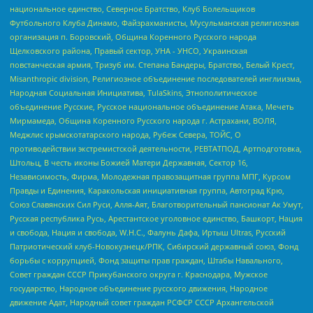
национальное единство, Северное Братство, Клуб Болельщиков
Футбольного Клуба Динамо, Файзрахманисты, Мусульманская религиозная
организация п. Боровский, Община Коренного Русского народа
Щелковского района, Правый сектор, УНА - УНСО, Украинская
повстанческая армия, Тризуб им. Степана Бандеры, Братство, Белый Крест,
Misanthropic division, Религиозное объединение последователей инглиизма,
Народная Социальная Инициатива, TulaSkins, Этнополитическое
объединение Русские, Русское национальное объединение Атака, Мечеть
Мирмамеда, Община Коренного Русского народа г. Астрахани, ВОЛЯ,
Меджлис крымскотатарского народа, Рубеж Севера, ТОЙС, О
противодействии экстремистской деятельности, РЕВТАТПОД, Артподготовка,
Штольц, В честь иконы Божией Матери Державная, Сектор 16,
Независимость, Фирма, Молодежная правозащитная группа МПГ, Курсом
Правды и Единения, Каракольская инициативная группа, Автоград Крю,
Союз Славянских Сил Руси, Алля-Аят, Благотворительный пансионат Ак Умут,
Русская республика Русь, Арестантское уголовное единство, Башкорт, Нация
и свобода, Нация и свобода, W.H.С., Фалунь Дафа, Иртыш Ultras, Русский
Патриотический клуб-Новокузнецк/РПК, Сибирский державный союз, Фонд
борьбы с коррупцией, Фонд защиты прав граждан, Штабы Навального,
Совет граждан СССР Прикубанского округа г. Краснодара, Мужское
государство, Народное объединение русского движения, Народное
движение Адат, Народный совет граждан РСФСР СССР Архангельской