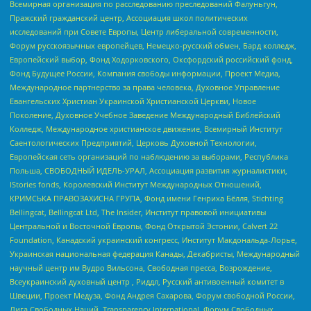
Всемирная организация по расследованию преследований Фалуньгун,
Пражский гражданский центр, Ассоциация школ политических
исследований при Совете Европы, Центр либеральной современности,
Форум русскоязычных европейцев, Немецко-русский обмен, Бард колледж,
Европейский выбор, Фонд Ходорковского, Оксфордский российский фонд,
Фонд Будущее России, Компания свободы информации, Проект Медиа,
Международное партнерство за права человека, Духовное Управление
Евангельских Христиан Украинской Христианской Церкви, Новое
Поколение, Духовное Учебное Заведение Международный Библейский
Колледж, Международное христианское движение, Всемирный Институт
Саентологических Предприятий, Церковь Духовной Технологии,
Европейская сеть организаций по наблюдению за выборами, Республика
Польша, СВОБОДНЫЙ ИДЕЛЬ-УРАЛ, Ассоциация развития журналистики,
IStories fonds, Королевский Институт Международных Отношений,
КРИМСЬКА ПРАВОЗАХИСНА ГРУПА, Фонд имени Генриха Бёлля, Stichting
Bellingcat, Bellingcat Ltd, The Insider, Институт правовой инициативы
Центральной и Восточной Европы, Фонд Открытой Эстонии, Calvert 22
Foundation, Канадский украинский конгресс, Институт Макдональда-Лорье,
Украинская национальная федерация Канады, Декабристы, Международный
научный центр им Вудро Вильсона, Свободная пресса, Возрождение,
Всеукраинский духовный центр , Риддл, Русский антивоенный комитет в
Швеции, Проект Медуза, Фонд Андрея Сахарова, Форум свободной России,
Лига Свободных Наций, Transparеncy International, Форум Свободных