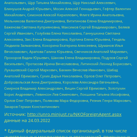
Анатольевич, Щур Татьяна Михайловна, Щур Николай Алексеевич,
Блинушов Андрей Юрьевич, Мосин Алексей Геннадьевич, Гефтер Валентин
Михайлович, Симонов Алексей Кириллович, Флиге Ирина Анатольевна,
Мельникова Валентина Дмитриевна, Вититинова Елена Владимировна,
Баженова Светлана Куприяновна, Максимов Сергей Владимирович, Беляев
Сергей Иванович, Голубева Елена Николаевна, Ганнушкина Светлана
Алексеевна, Закс Елена Владимировна, Буртина Елена Юрьевна, Гендель
Людмила Залмановна, Кокорина Екатерина Алексеевна, Шуманов Илья
Вячеславович, Арапова Галина Юрьевна, Свечников Анатолий Мариевич,
Прохоров Вадим Юрьевич, Шахова Елена Владимировна, Подузов Сергей
Васильевич, Протасова Ирина Вячеславовна, Литинский Леонид Борисович,
Лукашевский Сергей Маркович, Бахмин Вячеслав Иванович, Шабад
Анатолий Ефимович, Сухих Дарья Николаевна, Орлов Олег Петрович,
Добровольская Анна Дмитриевна, Королева Александра Евгеньевна,
Смирнов Владимир Александрович, Вицин Сергей Ефимович, Золотухин
Борис Андреевич, Левинсон Лев Семенович, Локшина Татьяна Иосифовна,
Орлов Олег Петрович, Полякова Мара Федоровна, Резник Генри Маркович,
Захаров Герман Константинович
Источник:
http://unro.minjust.ru/NKOForeignAgent.aspx
данные на
24.03.2022
* Единый федеральный список организаций, в том числе
иностранных и международных организаций, признанных