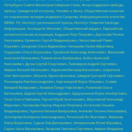
Петербурге Совета Министров Северных Стран, Фонд поддержки свободы
прессы, Гражданский контроль, Человек и Закон, Общественная комиссия
по сохранению наследия академика Сахарова, Информационное агентство
МЕМО. РУ, Институт региональной прессы, Институт Развития Свободы
Информации, Экозащита!-Женсовет, Общественный вердикт, Евразийская
антимонопольная ассоциация, Бедушев Петр Петрович, Дзугкоева Регина
Николаевна, Кривенко Сергей Владимирович, Милославский Павел
Юрьевич, Шнырова Ольга Вадимовна, Чанышева Лилия Айратовна,
Сидорович Ольга Борисовна, Туровский Александр Алексеевич, Васильева
Анастасия Евгеньевна, Ривина Анна Валерьевна, Бойко Анатолий
Николаевич, Дугин Сергей Георгиевич, Пивоваров Андрей Сергеевич,
Аверин Виталий Евгеньевич, Барахоев Магомед Бекханович, Шарипков
Олег Викторович, Мошель Ирина Ароновна, Шведов Григорий Сергеевич,
Пономарев Лев Александрович, Каргалицкий Борис Юльевич, Созаев
Валерий Валерьевич, Исламов Тимур Рифгатович, Романова Ольга
Евгеньевна, Щаров Сергей Алексадрович, Цирульников Борис Альбертович,
Гасан Ольга Павловна, Паутов Юрий Анатольевич, Верховский Александр
Маркович, Пислакова-Паркер Марина Петровна, Кочеткова Татьяна
Владимировна, Чуркина Наталья Валерьевна, Акимова Татьяна Николаевна,
Золотарева Екатерина Александровна, Рачинский Ян Збигневич, Жемкова
Елена Борисовна, Гудков Лев Дмитриевич, Илларионова Юлия Юрьевна,
Саранг Анна Васильевна, Захарова Светлана Сергеевна, Аверин Владимир