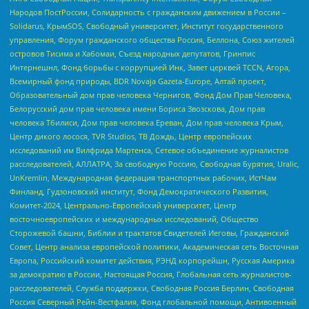
Народов ПостРоссии, Солидарность с гражданским движением в России –
Solidarus, КрымSOS, Свободный университет, Институт государственного
управления, Форум гражданского общества Россия, Беллона, Союз жителей
островов Тисима и Хабомаи, Съезд народных депутатов, Гринпис
Интернешнл, Фонд борьбы с коррупцией Инк, Завет церквей TCCN, Агора,
Всемирный фонд природы, BDR Novaja Gazeta-Europe, Алтай проект,
Образовательный дом прав человека Чернигов, Фонд Дом Прав Человека,
Белорусский дом прав человека имени Бориса Звозскова, Дом прав
человека Тбилиси, Дом прав человека Ереван, Дом прав человека Крым,
Центр дикого лосося, TVR Studios, ТВ Дождь, Центр европейских
исследований им Вилфрида Мартенса, Сетевое объединение журналистов
расследователей, АЛЛАТРА, За свободную Россию, Свободная Бурятия, Uralic,
UnKremlin, Международная федерация транспортных рабочих, ИстЧам
Финланд, Гудзоновский институт, Фонд Демократического Развития,
Комитет-2024, Центрально-Европейский университет, Центр
восточноевропейских и международных исследований, Общество
Сторожевой башни, Библии и трактатов Свидетелей Иеговы, Гражданский
Совет, Центр анализа европейской политики, Академическая сеть Восточная
Европа, Российский комитет действия, РЭНД корпорейшн, Русская Америка
за демократию в России, Настоящая Россия, Глобальная сеть журналистов-
расследователей, Служба поддержки, Свободная Россия Берлин, Свободная
Россия Северный Рейн-Вестфалия, Фонд глобальной помощи, Антивоенный