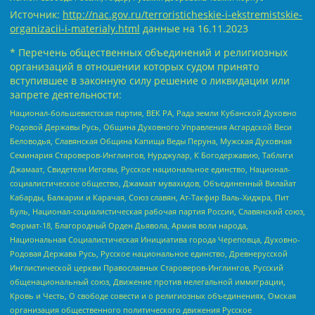
Источник:
http://nac.gov.ru/terroristicheskie-i-ekstremistskie-
organizacii-i-materialy.html
данные на
16.11.2023
* Перечень общественных объединений и религиозных
организаций в отношении которых судом принято
вступившее в законную силу решение о ликвидации или
запрете деятельности:
Национал-большевистская партия, ВЕК РА, Рада земли Кубанской Духовно
Родовой Державы Русь, Община Духовного Управления Асгардской Веси
Беловодья, Славянская Община Капища Веды Перуна, Мужская Духовная
Семинария Староверов-Инглингов, Нурджулар, К Богодержавию, Таблиги
Джамаат, Свидетели Иеговы, Русское национальное единство, Национал-
социалистическое общество, Джамаат мувахидов, Объединенный Вилайат
Кабарды, Балкарии и Карачая, Союз славян, Ат-Такфир Валь-Хиджра, Пит
Буль, Национал-социалистическая рабочая партия России, Славянский союз,
Формат-18, Благородный Орден Дьявола, Армия воли народа,
Национальная Социалистическая Инициатива города Череповца, Духовно-
Родовая Держава Русь, Русское национальное единство, Древнерусской
Инглистической церкви Православных Староверов-Инглингов, Русский
общенациональный союз, Движение против нелегальной иммиграции,
Кровь и Честь, О свободе совести и о религиозных объединениях, Омская
организация общественного политического движения Русское