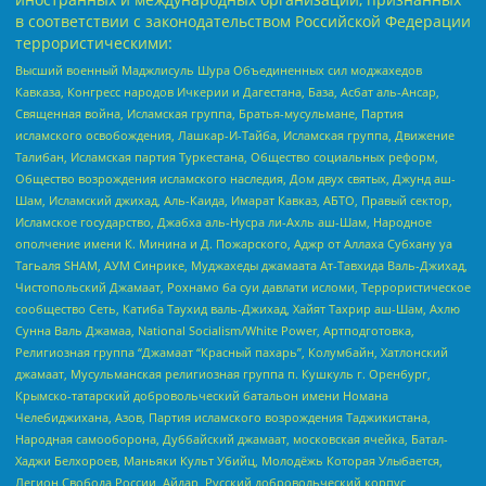
в соответствии с законодательством Российской Федерации
террористическими:
Высший военный Маджлисуль Шура Объединенных сил моджахедов
Кавказа, Конгресс народов Ичкерии и Дагестана, База, Асбат аль-Ансар,
Священная война, Исламская группа, Братья-мусульмане, Партия
исламского освобождения, Лашкар-И-Тайба, Исламская группа, Движение
Талибан, Исламская партия Туркестана, Общество социальных реформ,
Общество возрождения исламского наследия, Дом двух святых, Джунд аш-
Шам, Исламский джихад, Аль-Каида, Имарат Кавказ, АБТО, Правый сектор,
Исламское государство, Джабха аль-Нусра ли-Ахль аш-Шам, Народное
ополчение имени К. Минина и Д. Пожарского, Аджр от Аллаха Субхану уа
Тагьаля SHAM, АУМ Синрике, Муджахеды джамаата Ат-Тавхида Валь-Джихад,
Чистопольский Джамаат, Рохнамо ба суи давлати исломи, Террористическое
сообщество Сеть, Катиба Таухид валь-Джихад, Хайят Тахрир аш-Шам, Ахлю
Сунна Валь Джамаа, National Socialism/White Power, Артподготовка,
Религиозная группа “Джамаат “Красный пахарь”, Колумбайн, Хатлонский
джамаат, Мусульманская религиозная группа п. Кушкуль г. Оренбург,
Крымско-татарский добровольческий батальон имени Номана
Челебиджихана, Азов, Партия исламского возрождения Таджикистана,
Народная самооборона, Дуббайский джамаат, московская ячейка, Батал-
Хаджи Белхороев, Маньяки Культ Убийц, Молодёжь Которая Улыбается,
Легион Свобода России, Айдар, Русский добровольческий корпус