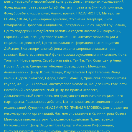
центр немецкой и европейской культуры, Центр гендерных исследований,
Фонд защиты прав граждан Штаб, Институт права и публичной политики,
Фонд борьбы с коррупцией, Альянс врачей, НАСИЛИЮ.НЕТ, Мы против
СПИДа, СВЕЧА, Гуманитарное действие, Открытый Петербург, Лига
Избирателей, Правовая инициатива, Гражданский Союз, Хасдей Ерушалаим,
Центр поддержки и содействия развитию средств массовой информации,
Горячая Линия, В защиту прав заключенных, Институт глобализации и
социальных движений, Центр социально-информационных инициатив
Действие, Благотворительный фонд охраны здоровья и защиты прав
граждан, Благотворительный фонд помощи осужденным и их семьям, Фонд
Тольятти, Новое время, Серебряная тайга, Так-Так-Так, Сова, центр Анна,
Проект Апрель, Самарская губерния, Эра здоровья, Мемориал,
Аналитический Центр Юрия Левады, Издательство Парк Гагарина, Фонд
имени Андрея Рылькова, Сфера, Центр СИБАЛЬТ, Уральская правозащитная
группа, Женщины Евразии, Институт прав человека, Фонд защиты гласности,
Российский исследовательский центр по правам человека,
Дальневосточный центр развития гражданских инициатив и социального
партнерства, Гражданское действие, Центр независимых социологических
исследований, Сутяжник, АКАДЕМИЯ ПО ПРАВАМ ЧЕЛОВЕКА, Центр развития
некоммерческих организаций, Частное учреждение в Калининграде Совета
Министров северных стран, Гражданское содействие, Трансперенси
Интернешнл-Р, Центр Защиты Прав Средств Массовой Информации,
Институт развития прессы - Сибирь, Частное учреждение в Санкт-