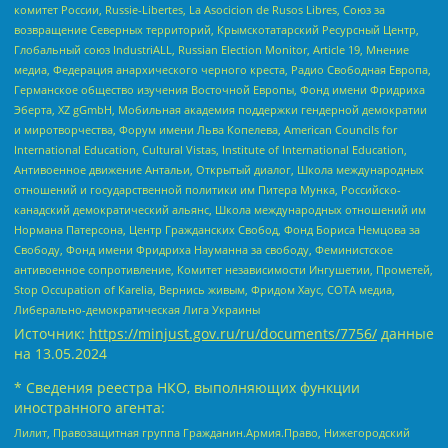
комитет России, Russie-Libertes, La Asocicion de Rusos Libres, Союз за
возвращение Северных территорий, Крымскотатарский Ресурсный Центр,
Глобальный союз IndustriALL, Russian Election Monitor, Article 19, Мнение
медиа, Федерация анархического черного креста, Радио Свободная Европа,
Германское общество изучения Восточной Европы, Фонд имени Фридриха
Эберта, XZ gGmbH, Мобильная академия поддержки гендерной демократии
и миротворчества, Форум имени Льва Копелева, American Councils for
International Education, Cultural Vistas, Institute of International Education,
Антивоенное движение Антальи, Открытый диалог, Школа международных
отношений и государственной политики им Питера Мунка, Российско-
канадский демократический альянс, Школа международных отношений им
Нормана Патерсона, Центр Гражданских Свобод, Фонд Бориса Немцова за
Свободу, Фонд имени Фридриха Науманна за свободу, Феминистское
антивоенное сопротивление, Комитет независимости Ингушетии, Прометей,
Stop Occupation of Karelia, Вернись живым, Фридом Хаус, СОТА медиа,
Либерально-демократическая Лига Украины
Источник:
https://minjust.gov.ru/ru/documents/7756/
данные
на
13.05.2024
* Сведения реестра НКО, выполняющих функции
иностранного агента:
Лилит, Правозащитная группа Гражданин.Армия.Право, Нижегородский