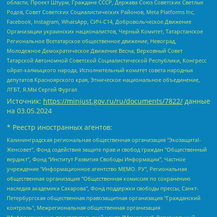
области, Проект Штурм, Граждане СССР, Держава Союз Советских Светлых
Родов, Совет Советских Социалистических Районов, Meta Platforms Inc,
Facebook, Instagram, WhatsApp, СИЧ-С14, Добровольческое Движение
Организации украинских националистов, Черный Комитет, Татарстанское
Региональное Всетатарское общественное движение, Невоград,
Молодежное Демократическое Движение Весна, Верховный Совет
Татарской Автономной Советской Социалистической Республики, Конгресс
ойрат-калмыцкого народа, Исполнительный комитет совета народных
депутатов Красноярского края, Этническое национальное объединение,
ЛГБТ, Я.МЫ Сергей Фургал
Источник:
https://minjust.gov.ru/ru/documents/7822/
данные
на
03.05.2024
* Реестр иностранных агентов:
Калининградская региональная общественная организация "Экозащита!-Женсовет", Фонд содействия защите прав и свобод граждан "Общественный вердикт", Фонд "Институт Развития Свободы Информации", Частное учреждение "Информационное агентство МЕМО. РУ", Региональная общественная организация "Общественная комиссия по сохранению наследия академика Сахарова", Фонд поддержки свободы прессы, Санкт-Петербургская общественная правозащитная организация "Гражданский контроль", Межрегиональная общественная организация "Информационно-просветительский центр "Мемориал", Региональный Фонд "Центр Защиты Прав Средств Массовой Информации", с 05.12.2023 Фонд "Центр Защиты Прав Средств массовой информации", Региональная общественная благотворительная организация помощи беженцам и мигрантам "Гражданское содействие", Негосударственное образовательное учреждение дополнительного профессионального образования (повышение квалификации) специалистов "АКАДЕМИЯ ПО ПРАВАМ ЧЕЛОВЕКА", Свердловская региональная общественная организация "Сутяжник", Автономная некоммерческая организация "Центр независимых социологических исследований", Союз общественных объединений "Российский исследовательский центр по правам человека", Региональное общественное учреждение научно-информационный центр "МЕМОРИАЛ", Некоммерческая организация "Фонд защиты гласности", Автономная некоммерческая организация "Институт прав человека", Городская общественная организация "Екатеринбургское общество "МЕМОРИАЛ", Городская общественная организация "Рязанское историко-просветительское и правозащитное общество "Мемориал" (Рязанский Мемориал), Челябинский региональный орган общественной самодеятельности – женское общественное объединение "Женщины Евразии", Челябинский региональный орган общественной самодеятельности "Уральская правозащитная группа", Фонд содействия защите здоровья и социальной справедливости имени Андрея Рылькова, Автономная Некоммерческая Организация "Аналитический Центр Юрия Левады", Автономная некоммерческая организация социальной поддержки населения "Проект Апрель", Региональная общественная организация помощи женщинам и детям, находящимся в кризисной ситуации "Информационно-методический центр "Анна", Фонд содействия развитию массовых коммуникаций и правовому просвещению "Так-так-Так", Фонд содействия устойчивому развитию "Серебряная тайга", Свердловский региональный общественный фонд социальных проектов "Новое время", "Idel.Реалии", Кавказ.Реалии, Крым.Реалии, Телеканал Настоящее Время, Татаро-башкирская служба Радио Свобода (Azatliq Radiosi), Радио Свободная Европа/Радио Свобода (PCE/PC), "Сибирь.Реалии", "Фактограф", Благотворительный фонд помощи осужденным и их семьям, Автономная некоммерческая организация "Институт глобализации и социальных движений", Фонд "В защиту прав заключенных", Частное учреждение "Центр поддержки и содействия развитию средств массовой информации", Пензенский региональный общественный благотворительный фонд "Гражданский союз", "Север.Реалии", Некоммерческая организация Фонд "Правовая инициатива", Общество с ограниченной ответственностью "Радио Свободная Европа/Радио Свобода", Чешское информационное агентство "MEDIUM-ORIENT", Красноярская региональная общественная организация "Мы против СПИДа", Камалягин Денис Николаевич, Маркелов Сергей Евгеньевич, Пономарев Лев Александрович, Савицкая Людмила Алексеевна, Автономная некоммерческая организация "Центр по работе с проблемой насилия "НАСИЛИЮ.НЕТ", Межрегиональный профессиональный союз работников здравоохранения "Альянс врачей", Юридическое лицо, зарегистрированное в Латвийской Республике, SIA "Medusa Project" (регистрационный номер 40103797863, дата регистрации 10.06.2014), Некоммерческая организация "Фонд по борьбе с коррупцией", Автономная некоммерческая организация "Институт права и публичной политики", Баданин Роман Сергеевич, Гликин Максим Александрович, Железнова Мария Михайловна, Лукьянова Юлия Сергеевна, Маетная Елизавета Витальевна, Маняхин Петр Борисович, Чуракова Ольга Владимировна, Ярош Юлия Петровна, Юридическое лицо "The Insider SIA", зарегистрированное в Риге, Латвийская Республика (дата регистрации 26.06.2015), являющееся администратором доменного имени интернет-издания "The Insider SIA", https://theins.ru, Постернак Алексей Евгеньевич, Рубин Михаил Аркадьевич, Анин Роман Александрович, Юридическое лицо Istories fonds, зарегистрированное в Латвийской Республике (регистрационный номер 50008295751, дата регистрации 24.02.2020), Великовский Дмитрий Александрович, Долинина Ирина Николаевна, Мароховская Алеся Алексеевна, Шлейнов Роман Юрьевич, Шмагун Олеся Валентиновна, Общество с ограниченной ответственностью "Альтаир 2021", Общество с ограниченной ответственностью "Вега 2021", Общество с ограниченной ответственностью "Главный редактор 2021", Общество с ограниченной ответственностью "Ромашки монолит", Важенков Артем Валерьевич, Ивановская областная общественная организация "Центр гендерных исследований", Гурман Юрий Альбертович, Медиапроект "ОВД-Инфо", Егоров Владимир Владимирович, Жилинский Владимир Александрович, Общество с ограниченной ответственностью "ЗП", Иванова София Юрьевна, Карезина Инна Павловна, Кильтау Екатерина Викторовна, Петров Алексей Викторович, Пискунов Сергей Евгеньевич, Смирнов Сергей Сергеевич, Тихонов Михаил Сергеевич, Общество с ограниченной ответственностью "ЖУРНАЛИСТ-ИНОСТРАННЫЙ АГЕНТ", Арапова Галина Юрьевна, Вольтская Татьяна Анатольевна, Американская компания "Mason G.E.S. Anonymous Foundation" (США), являющаяся владельцем интернет-издания https://mnews.world/, Компания "Stichting Bellingcat", зарегистрированная в Нидерландах (дата регистрации 11.07.2018), Захаров Андрей Вячеславович, Клепиковская Екатерина Дмитриевна, Общество с ограниченной ответственностью "МЕМО", Перл Роман Александрович, Симонов Евгений Алексеевич, Соловьева Елена Анатольевна, Сотников Даниил Владимирович, Сурначева Елизавета Дмитриевна, Автономная некоммерческая организация по защите прав человека и информированию населения "Якутия – Наше Мнение", Общество с ограниченной ответственностью "Москоу диджитал медиа", с 26.01.2023 Общество с ограниченной ответственностью "Чайка Белые сады", Ветошкина Валерия Валерьевна, Заговора Максим Александрович, Межрегиональное общественное движение "Российская ЛГБТ - сеть", Оленичев Максим Владимирович, Павлов Иван Юрьевич, Скворцова Елена Сергеевна, Общество с ограниченной ответственностью "Как бы инагент", Кочетков Игорь Викторович, Общество с ограниченной ответственностью "Честные выборы", Еланчик Олег Александрович, Общество с ограниченной ответственностью "Нобелевский призыв", Гималова Регина Эмилевна, Григорьев Андрей Валерьевич, Григорьева Алина Александровна, Ассоциация по содействию защите прав призывников, альтернативнослужащих и военнослужащих "Правозащитная группа "Гражданин.Армия.Право", Хисамова Регина Фаритовна, Автономная некоммерческая организация по реализации социально-правовых программ "Лилит", Дальневосточное общественное движение "Маяк", Санкт-Петербургская ЛГБТ-инициативная группа "Выход", Инициативная группа ЛГБТ+ "Реверс", Алексеев Андрей Викторович, Бекбулатова Таисия Львовна, Беляев Иван Михайлович, Владыкина Елена Сергеевна, Гельман Марат Александрович, Никульшина Вероника Юрьевна, Толоконникова Надежда Андреевна, Шендерович Виктор Анатольевич, Общество с ограниченной ответственностью "Данное сообщение", Общество с ограниченной ответственностью Издательский дом "Новая глава", Айнбиндер Александра Александровна, Московский комьюнити-центр для ЛГБТ+инициатив, Благотворительный фонд развития филантропии, Deutsche Welle (Германия, Kurt-Schumacher-Strasse 3, 53113 Bonn), Борзунова Мария Михайловна, Воробьев Виктор Викторович, Голубева Анна Львовна, Константинова Алла Михайловна, Малкова Ирина Владимировна, Мурадов Мурад Абдулгалимович, Осетинская Елизавета Николаевна, Понасенков Евгений Николаевич, Ганапольский Матвей Юрьевич, Киселев Евгений Алексеевич, Борухович Ирина Григорьевна, Дремин Иван Тимофеевич, Дубровский Дмитрий Викторович, Красноярская региональная общественная организация поддержки и развития альтернативных образовательных технологий и межкультурных коммуникаций "ИНТЕРРА", Маяковская Екатерина Алексеевна, Фейгин Марк Захарович, Филимонов Андрей Викторович, Дзугкоева Регина Николаевна, Доброхотов Роман Александрович, Дудь Юрий Александрович, Елкин Сергей Владимирович, Кругликов Кирилл Игоревич, Сабунаева Мария Леонидовна, Семенов Алексей Владимирович, Шаинян Карен Багратович, Шульман Екатерина Михайловна, Асафьев Артур Валерьевич, Вахштайн Виктор Семенович, Венедиктов Алексей Алексеевич, Лушникова Екатерина Евгеньевна, Волков Леонид Михайлович, Невзоров Александр Глебович, Пархоменко Сергей Борисович, Сироткин Ярослав Николаевич, Кара-Мурза Владимир Владимирович, Баранова Наталья Владимировна, Гозман Леонид Яковлевич, Кагарлицкий Борис Юльевич, Климарев Михаил Валерьевич, Милов Владимир Станиславович, Автономная некоммерческая организация Краснодарский центр современного искусства "Типография", Моргенштерн Алишер Тагирович, Соболь Любовь Эдуардовна, Общество с ограниченной ответственностью "ЛИЗА НОРМ", Каспаров Гарри Кимович, Ходорковский Михаил Борисович, Общество с ограниченной ответственностью "Апрельские тезисы", Данилович Ирина Брониславовна, Кашин Олег Владимирович, Петров Николай Владимирович, Пивоваров Алексей Владимирович, Соколов Михаил Владимирович, Цветкова Юлия Владимировна, Чичваркин Евгений Александрович, Комитет против пыток/Команда против пыток, Общество с ограниченной ответственностью "Первый научный", Общество с ограниченной ответственностью "Вертолет и ко", Белоцерковская Вероника Борисовна, Кац Максим Евгеньевич, Лазарева Татьяна Юрьевна, Шаведдинов Руслан Табризович, Яшин Илья Валерьевич, Общество с ограниченной ответственностью "Иноагент ААВ", Алешковский Дмитрий Петрович, Альбац Евгения Марковна, Быков Дмитрий Львович, Галямина Юлия Евгеньевна, Лойко Сергей Леонидович, Мартынов Кирилл Константинович, Медведев Сергей Александрович, Крашенинников Федор Геннадиевич, Гордеева Катерина Вл