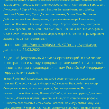
Васильевич, Протасова Ирина Вячеславовна, Литинский Леонид Борисович,
Лукашевский Сергей Маркович, Бахмин Вячеслав Иванович, Шабад
Анатолий Ефимович, Сухих Дарья Николаевна, Орлов Олег Петрович,
Добровольская Анна Дмитриевна, Королева Александра Евгеньевна,
Смирнов Владимир Александрович, Вицин Сергей Ефимович, Золотухин
Борис Андреевич, Левинсон Лев Семенович, Локшина Татьяна Иосифовна,
Орлов Олег Петрович, Полякова Мара Федоровна, Резник Генри Маркович,
Захаров Герман Константинович
Источник:
http://unro.minjust.ru/NKOForeignAgent.aspx
данные на
24.03.2022
* Единый федеральный список организаций, в том числе
иностранных и международных организаций, признанных
в соответствии с законодательством Российской Федерации
террористическими:
Высший военный Маджлисуль Шура Объединенных сил моджахедов
Кавказа, Конгресс народов Ичкерии и Дагестана, База, Асбат аль-Ансар,
Священная война, Исламская группа, Братья-мусульмане, Партия
исламского освобождения, Лашкар-И-Тайба, Исламская группа, Движение
Талибан, Исламская партия Туркестана, Общество социальных реформ,
Общество возрождения исламского наследия, Дом двух святых, Джунд аш-
Шам, Исламский джихад, Аль-Каида, Имарат Кавказ, АБТО, Правый сектор,