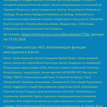
канадский демократический альянс, Школа международных отношений им
Нормана Патерсона, Центр Гражданских Свобод, Фонд Бориса Немцова за
Свободу, Фонд имени Фридриха Науманна за свободу, Феминистское
антивоенное сопротивление, Комитет независимости Ингушетии, Прометей,
Stop Occupation of Karelia, Вернись живым, Фридом Хаус, СОТА медиа,
Либерально-демократическая Лига Украины
Источник:
https://minjust.gov.ru/ru/documents/7756/
данные
на
13.05.2024
* Сведения реестра НКО, выполняющих функции
иностранного агента:
Лилит, Правозащитная группа Гражданин.Армия.Право, Нижегородский
центр немецкой и европейской культуры, Центр гендерных исследований,
Фонд защиты прав граждан Штаб, Институт права и публичной политики,
Фонд борьбы с коррупцией, Альянс врачей, НАСИЛИЮ.НЕТ, Мы против
СПИДа, СВЕЧА, Гуманитарное действие, Открытый Петербург, Лига
Избирателей, Правовая инициатива, Гражданский Союз, Хасдей Ерушалаим,
Центр поддержки и содействия развитию средств массовой информации,
Горячая Линия, В защиту прав заключенных, Институт глобализации и
социальных движений, Центр социально-информационных инициатив
Действие, Благотворительный фонд охраны здоровья и защиты прав
граждан, Благотворительный фонд помощи осужденным и их семьям, Фонд