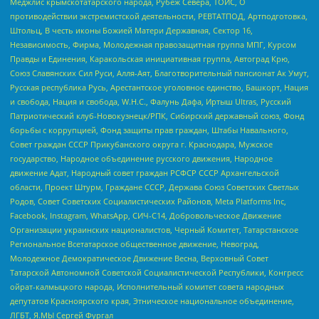
Меджлис крымскотатарского народа, Рубеж Севера, ТОЙС, О
противодействии экстремистской деятельности, РЕВТАТПОД, Артподготовка,
Штольц, В честь иконы Божией Матери Державная, Сектор 16,
Независимость, Фирма, Молодежная правозащитная группа МПГ, Курсом
Правды и Единения, Каракольская инициативная группа, Автоград Крю,
Союз Славянских Сил Руси, Алля-Аят, Благотворительный пансионат Ак Умут,
Русская республика Русь, Арестантское уголовное единство, Башкорт, Нация
и свобода, Нация и свобода, W.H.С., Фалунь Дафа, Иртыш Ultras, Русский
Патриотический клуб-Новокузнецк/РПК, Сибирский державный союз, Фонд
борьбы с коррупцией, Фонд защиты прав граждан, Штабы Навального,
Совет граждан СССР Прикубанского округа г. Краснодара, Мужское
государство, Народное объединение русского движения, Народное
движение Адат, Народный совет граждан РСФСР СССР Архангельской
области, Проект Штурм, Граждане СССР, Держава Союз Советских Светлых
Родов, Совет Советских Социалистических Районов, Meta Platforms Inc,
Facebook, Instagram, WhatsApp, СИЧ-С14, Добровольческое Движение
Организации украинских националистов, Черный Комитет, Татарстанское
Региональное Всетатарское общественное движение, Невоград,
Молодежное Демократическое Движение Весна, Верховный Совет
Татарской Автономной Советской Социалистической Республики, Конгресс
ойрат-калмыцкого народа, Исполнительный комитет совета народных
депутатов Красноярского края, Этническое национальное объединение,
ЛГБТ, Я.МЫ Сергей Фургал