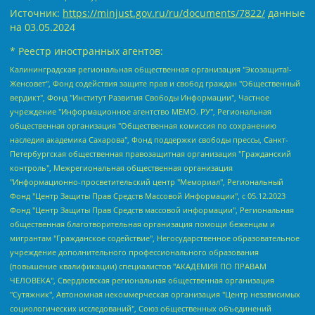
Источник:
https://minjust.gov.ru/ru/documents/7822/
данные
на
03.05.2024
* Реестр иностранных агентов:
Калининградская региональная общественная организация "Экозащита!-Женсовет", Фонд содействия защите прав и свобод граждан "Общественный вердикт", Фонд "Институт Развития Свободы Информации", Частное учреждение "Информационное агентство МЕМО. РУ", Региональная общественная организация "Общественная комиссия по сохранению наследия академика Сахарова", Фонд поддержки свободы прессы, Санкт-Петербургская общественная правозащитная организация "Гражданский контроль", Межрегиональная общественная организация "Информационно-просветительский центр "Мемориал", Региональный Фонд "Центр Защиты Прав Средств Массовой Информации", с 05.12.2023 Фонд "Центр Защиты Прав Средств массовой информации", Региональная общественная благотворительная организация помощи беженцам и мигрантам "Гражданское содействие", Негосударственное образовательное учреждение дополнительного профессионального образования (повышение квалификации) специалистов "АКАДЕМИЯ ПО ПРАВАМ ЧЕЛОВЕКА", Свердловская региональная общественная организация "Сутяжник", Автономная некоммерческая организация "Центр независимых социологических исследований", Союз общественных объединений "Российский исследовательский центр по правам человека", Региональное общественное учреждение научно-информационный центр "МЕМОРИАЛ", Некоммерческая организация "Фонд защиты гласности", Автономная некоммерческая организация "Институт прав человека", Городская общественная организация "Екатеринбургское общество "МЕМОРИАЛ", Городская общественная организация "Рязанское историко-просветительское и правозащитное общество "Мемориал" (Рязанский Мемориал), Челябинский региональный орган общественной самодеятельности – женское общественное объединение "Женщины Евразии", Челябинский региональный орган общественной самодеятельности "Уральская правозащитная группа", Фонд содействия защите здоровья и социальной справедливости имени Андрея Рылькова, Автономная Некоммерческая Организация "Аналитический Центр Юрия Левады", Автономная некоммерческая организация социальной поддержки населения "Проект Апрель", Региональная общественная организация помощи женщинам и детям, находящимся в кризисной ситуации "Информационно-методический центр "Анна", Фонд содействия развитию массовых коммуникаций и правовому просвещению "Так-так-Так", Фонд содействия устойчивому развитию "Серебряная тайга", Свердловский региональный общественный фонд социальных проектов "Новое время", "Idel.Реалии", Кавказ.Реалии, Крым.Реалии, Телеканал Настоящее Время, Татаро-башкирская служба Радио Свобода (Azatliq Radiosi), Радио Свободная Европа/Радио Свобода (PCE/PC), "Сибирь.Реалии", "Фактограф", Благотворительный фонд помощи осужденным и их семьям, Автономная некоммерческая организация "Институт глобализации и социальных движений", Фонд "В защиту прав заключенных", Частное учреждение "Центр поддержки и содействия развитию средств массовой информации", Пензенский региональный общественный благотворительный фонд "Гражданский союз", "Север.Реалии", Некоммерческая организация Фонд "Правовая инициатива", Общество с ограниченной ответственностью "Радио Свободная Европа/Радио Свобода", Чешское информационное агентство "MEDIUM-ORIENT", Красноярская региональная общественная организация "Мы против СПИДа", Камалягин Денис Николаевич, Маркелов Сергей Евгеньевич, Пономарев Лев Александрович, Савицкая Людмила Алексеевна, Автономная некоммерческая организация "Центр по работе с проблемой насилия "НАСИЛИЮ.НЕТ", Межрегиональный профессиональный союз работников здравоохранения "Альянс врачей", Юридическое лицо, зарегистрированное в Латвийской Республике, SIA "Medusa Project" (регистрационный номер 40103797863, дата регистрации 10.06.2014), Некоммерческая организация "Фонд по борьбе с коррупцией", Автономная некоммерческая организация "Институт права и публичной политики", Баданин Роман Сергеевич, Гликин Максим Александрович, Железнова Мария Михайловна, Лукьянова Юлия Сергеевна, Маетная Елизавета Витальевна, Маняхин Петр Борисович, Чуракова Ольга Владимировна, Ярош Юлия Петровна, Юридическое лицо "The Insider SIA", зарегистрированное в Риге, Латвийская Республика (дата регистрации 26.06.2015), являющееся администратором доменного имени интернет-издания "The Insider SIA", https://theins.ru, Постернак Алексей Евгеньевич, Рубин Михаил Аркадьевич, Анин Роман Александрович, Юридическое лицо Istories fonds, зарегистрированное в Латвийской Республике (регистрационный номер 50008295751, дата регистрации 24.02.2020), Великовский Дмитрий Александрович, Долинина Ирина Николаевна, Мароховская Алеся Алексеевна, Шлейнов Роман Юрьевич, Шмагун Олеся Валентиновна, Общество с ограниченной ответственностью "Альтаир 2021", Общество с ограниченной ответственностью "Вега 2021", Общество с ограниченной ответственностью "Главный редактор 2021", Общество с ограниченной ответственностью "Ромашки монолит", Важенков Артем Валерьевич, Ивановская областная общественная организация "Центр гендерных исследований", Гурман Юрий Альбертович, Медиапроект "ОВД-Инфо", Егоров Владимир Владимирович, Жилинский Владимир Александрович, Общество с ограниченной ответственностью "ЗП", Иванова София Юрьевна, Карезина Инна Павловна, Кильтау Екатерина Викторовна, Петров Алексей Викторович, Пискунов Сергей Евгеньевич, Смирнов Сергей Сергеевич, Тихонов Михаил Сергеевич, Общество с ограниченной ответственностью "ЖУРНАЛИСТ-ИНОСТРАННЫЙ АГЕНТ", Арапова Галина Юрьевна, Вольтская Татьяна Анатольевна, Американская компания "Mason G.E.S. Anonymous Foundation" (США), являющаяся владельцем интернет-издания https://mnews.world/, Компания "Stichting Bellingcat", зарегистрированная в Нидерландах (дата регистрации 11.07.2018), Захаров Андрей Вячеславович, Клепиковская Екатерина Дмитриевна, Общество с ограниченной ответственностью "МЕМО", Перл Роман Александрович, Симонов Евгений Алексеевич, Соловьева Елена Анатольевна, Сотников Даниил Владимирович, Сурначева Елизавета Дмитриевна, Автономная некоммерческая организация по защите прав человека и информированию населения "Якутия – Наше Мнение", Общество с ограниченной ответственностью "Москоу диджитал медиа", с 26.01.2023 Общество с ограниченной ответственностью "Чайка Белые сады", Ветошкина Валерия Валерьевна, Заговора Максим Александрович, Межрегиональное общественное движение "Российская ЛГБТ - сеть", Оленичев Максим Владимирович, Павлов Иван Юрьевич, Скворцова Елена Сергеевна, Общество с ограниченной ответственностью "Как бы инагент", Кочетков Игорь Викторович, Общество с ограниченной ответственностью "Честные выборы", Еланчик Олег Александрович, Общество с ограниченной ответственностью "Нобелевский призыв", Гималова Регина Эмилевна, Григорьев Андрей Валерьевич, Григорьева Алина Александровна, Ассоциация по содействию защите прав призывников, альтернативнослужащих и военнослужащих "Правозащитная группа "Гражданин.Армия.Право", Хисамова Регина Фаритовна, Автономная некоммерческая организация по реализации социально-правовых программ "Лилит", Дальневосточное общественное движение "Маяк", Санкт-Петербургская ЛГБТ-инициативная группа "Выход", Инициативная группа ЛГБТ+ "Реверс", Алексеев Андрей Викторович, Бекбулатова Таисия Львовна, Беляев Иван Михайлович, Владыкина Елена Сергеевна, Гельман Марат Александрович, Никульшина Вероника Юрьевна, Толоконникова Надежда Андреевна, Шендерович Виктор Анатольевич, Общество с ограниченной ответственностью "Данное сообщение", Общество с ограниченной ответственностью Издательский дом "Новая глава", Айнбиндер Александра Александровна, Московский комьюнити-центр для ЛГБТ+инициатив, Благотворительный фонд развития филантропии, Deutsche Welle (Германия, Kurt-Schumacher-Strasse 3, 53113 Bonn), Борзунова Мария Михайловна, Воробьев Виктор Викторович, Голубева Анна Львовна, Константинова Алла Михайловна, Малкова Ирина Владимировна, Мурадов Мурад Абдулгалимович, Осетинская Елизавета Николаевна, Понасенков Евгений Николаевич, Ганапольский Матвей Юрьевич, Киселев Евгений Алексеевич, Борухович Ирина Григорьевна, Дремин Иван Тимофеевич, Дубровский Дмитрий Викторович, Красноярская региональная общественная организация поддержки и развития альтернативных образовательных технологий и межкультурных коммуникаций "ИНТЕРРА", Маяковская Екатерина Алексеевна, Фейгин Марк Захарович, Филимонов Андрей Викторович, Дзугкоева Регина Николаевна, Доброхотов Роман Александрович, Дудь Юрий Александрович, Елкин Сергей Владимирович, Кругликов Кирилл Игоревич, Сабунаева Мария Леонидовна, Семенов Алексей Владимирович, Шаинян Карен Багратович, Шульман Екатерина Михайловна, Асафьев Артур Валерьевич, Вахштайн Виктор Семенович, Венедиктов Алексей Алексеевич, Лушникова Екатерина Евгеньевна, Волков Леонид Михайлович, Невзоров Александр Глебович, Пархоменко Сергей Борисович, Сироткин Ярослав Николаевич, Кара-Мурза Владимир Владимирович, Баранова Наталья Владимировна, Гозман Леонид Яковлевич, Кагарлицкий Борис Юльевич, Климарев Михаил Валерьевич, Милов Владимир Станиславович, Автономная некоммерческая организация Краснодарский центр современного искусства "Типография", Моргенштерн Алишер Тагирович, Соболь Любовь Эдуардовна, Общество с ограниченной ответственностью "ЛИЗА НОРМ", Каспаров Гарри Кимович, Ходорковский Михаил Борисович, Общество с ограниченной ответственностью "Апрельские тезисы", Данилович Ирина Брониславовна, Кашин Олег Владимирович, Петров Николай Владимирович, Пивоваров Алексей Владимирович, Соколов Михаил Владимирович, Цветкова Юлия Владимировна, Чичваркин Евгений Александрович, Комитет против пыток/Команда против пыток, Общество с ограниченной ответственностью "Первый научный", Общество с ограниченной ответственностью "Вертолет и ко", Белоцерковская Вероника Борисовна, Кац Максим Евгеньевич, Лазарева Татьяна Юрьевна, Шаведдинов Руслан Табризович, Яшин Илья Валерьевич, Общество с ограниченной ответственностью "Иноагент ААВ", Алешковский Дмитрий Петрович, Альбац Евгения Марковна, Быков Дмитрий Львович, Галямина Юлия Евгеньевна, Лойко Сергей Леонидович, Мартынов Кирилл Константинович, Медведев Сергей Александрович, Крашенинников Федор Геннадиевич, Гордеева Катерина Вл