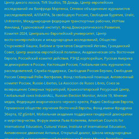
Центр дикого лосося, TVR Studios, ТВ Дождь, Центр европейских
исследований им Вилфрида Мартенса, Сетевое объединение журналистов
расследователей, АЛЛАТРА, За свободную Россию, Свободная Бурятия, Uralic,
UnKremlin, Международная федерация транспортных рабочих, ИстЧам
Финланд, Гудзоновский институт, Фонд Демократического Развития,
Комитет-2024, Центрально-Европейский университет, Центр
восточноевропейских и международных исследований, Общество
Сторожевой башни, Библии и трактатов Свидетелей Иеговы, Гражданский
Совет, Центр анализа европейской политики, Академическая сеть Восточная
Европа, Российский комитет действия, РЭНД корпорейшн, Русская Америка
за демократию в России, Настоящая Россия, Глобальная сеть журналистов-
расследователей, Служба поддержки, Свободная Россия Берлин, Свободная
Россия Северный Рейн-Вестфалия, Фонд глобальной помощи, Антивоенный
комитет России, Russie-Libertes, La Asocicion de Rusos Libres, Союз за
возвращение Северных территорий, Крымскотатарский Ресурсный Центр,
Глобальный союз IndustriALL, Russian Election Monitor, Article 19, Мнение
медиа, Федерация анархического черного креста, Радио Свободная Европа,
Германское общество изучения Восточной Европы, Фонд имени Фридриха
Эберта, XZ gGmbH, Мобильная академия поддержки гендерной демократии
и миротворчества, Форум имени Льва Копелева, American Councils for
International Education, Cultural Vistas, Institute of International Education,
Антивоенное движение Антальи, Открытый диалог, Школа международных
отношений и государственной политики им Питера Мунка, Российско-