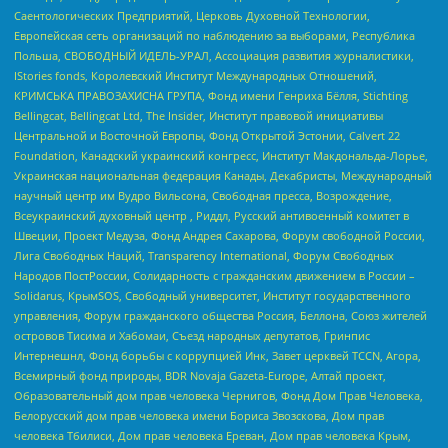
Саентологических Предприятий, Церковь Духовной Технологии,
Европейская сеть организаций по наблюдению за выборами, Республика
Польша, СВОБОДНЫЙ ИДЕЛЬ-УРАЛ, Ассоциация развития журналистики,
IStories fonds, Королевский Институт Международных Отношений,
КРИМСЬКА ПРАВОЗАХИСНА ГРУПА, Фонд имени Генриха Бёлля, Stichting
Bellingcat, Bellingcat Ltd, The Insider, Институт правовой инициативы
Центральной и Восточной Европы, Фонд Открытой Эстонии, Calvert 22
Foundation, Канадский украинский конгресс, Институт Макдональда-Лорье,
Украинская национальная федерация Канады, Декабристы, Международный
научный центр им Вудро Вильсона, Свободная пресса, Возрождение,
Всеукраинский духовный центр , Риддл, Русский антивоенный комитет в
Швеции, Проект Медуза, Фонд Андрея Сахарова, Форум свободной России,
Лига Свободных Наций, Transparеncy International, Форум Свободных
Народов ПостРоссии, Солидарность с гражданским движением в России –
Solidarus, КрымSOS, Свободный университет, Институт государственного
управления, Форум гражданского общества Россия, Беллона, Союз жителей
островов Тисима и Хабомаи, Съезд народных депутатов, Гринпис
Интернешнл, Фонд борьбы с коррупцией Инк, Завет церквей TCCN, Агора,
Всемирный фонд природы, BDR Novaja Gazeta-Europe, Алтай проект,
Образовательный дом прав человека Чернигов, Фонд Дом Прав Человека,
Белорусский дом прав человека имени Бориса Звозскова, Дом прав
человека Тбилиси, Дом прав человека Ереван, Дом прав человека Крым,