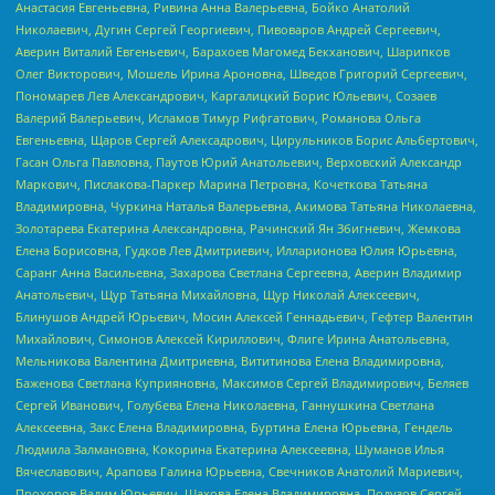
Анастасия Евгеньевна, Ривина Анна Валерьевна, Бойко Анатолий
Николаевич, Дугин Сергей Георгиевич, Пивоваров Андрей Сергеевич,
Аверин Виталий Евгеньевич, Барахоев Магомед Бекханович, Шарипков
Олег Викторович, Мошель Ирина Ароновна, Шведов Григорий Сергеевич,
Пономарев Лев Александрович, Каргалицкий Борис Юльевич, Созаев
Валерий Валерьевич, Исламов Тимур Рифгатович, Романова Ольга
Евгеньевна, Щаров Сергей Алексадрович, Цирульников Борис Альбертович,
Гасан Ольга Павловна, Паутов Юрий Анатольевич, Верховский Александр
Маркович, Пислакова-Паркер Марина Петровна, Кочеткова Татьяна
Владимировна, Чуркина Наталья Валерьевна, Акимова Татьяна Николаевна,
Золотарева Екатерина Александровна, Рачинский Ян Збигневич, Жемкова
Елена Борисовна, Гудков Лев Дмитриевич, Илларионова Юлия Юрьевна,
Саранг Анна Васильевна, Захарова Светлана Сергеевна, Аверин Владимир
Анатольевич, Щур Татьяна Михайловна, Щур Николай Алексеевич,
Блинушов Андрей Юрьевич, Мосин Алексей Геннадьевич, Гефтер Валентин
Михайлович, Симонов Алексей Кириллович, Флиге Ирина Анатольевна,
Мельникова Валентина Дмитриевна, Вититинова Елена Владимировна,
Баженова Светлана Куприяновна, Максимов Сергей Владимирович, Беляев
Сергей Иванович, Голубева Елена Николаевна, Ганнушкина Светлана
Алексеевна, Закс Елена Владимировна, Буртина Елена Юрьевна, Гендель
Людмила Залмановна, Кокорина Екатерина Алексеевна, Шуманов Илья
Вячеславович, Арапова Галина Юрьевна, Свечников Анатолий Мариевич,
Прохоров Вадим Юрьевич, Шахова Елена Владимировна, Подузов Сергей