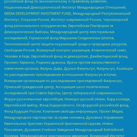
российский фонд по экономическому и правовому развитию,
Национальный Демократический Институт Международных Отношений,
MEDIA DEVELOPMENT INVESTMENT FUND, Международный Республиканский
Институт, Открытая Россия, Институт современной России, Черноморский
фонд регионального сотрудничества, Европейская Платформа за
Демократические Выборы, Международный центр электоральных
исследований, Германский фонд Маршалла Соединенных Штатов,
Тихоокеанский центр защиты окружающей среды и природных ресурсов,
Свободная Россия, Всемирный конгресс украинцев, Атлантический совет,
Человек в беде, Европейский фонд за демократию, Джеймстаунский фонд,
Прожект Хармони, Родники дракона, Врачи против насильственного
извлечения органов, Фалунь Дафа, Друзья Фалуньгун, Фалуньгун, Коалиция
по расследованию преследования в отношении Фалуньгун в Китае,
Всемирная организация по расследованию преследований Фалуньгун,
Пражский гражданский центр, Ассоциация школ политических
исследований при Совете Европы, Центр либеральной современности,
Форум русскоязычных европейцев, Немецко-русский обмен, Бард колледж,
Европейский выбор, Фонд Ходорковского, Оксфордский российский фонд,
Фонд Будущее России, Компания свободы информации, Проект Медиа,
Международное партнерство за права человека, Духовное Управление
Евангельских Христиан Украинской Христианской Церкви, Новое
Поколение, Духовное Учебное Заведение Международный Библейский
Колледж, Международное христианское движение, Всемирный Институт