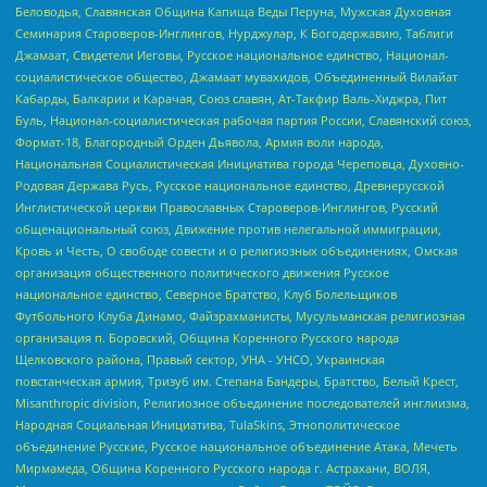
Беловодья, Славянская Община Капища Веды Перуна, Мужская Духовная
Семинария Староверов-Инглингов, Нурджулар, К Богодержавию, Таблиги
Джамаат, Свидетели Иеговы, Русское национальное единство, Национал-
социалистическое общество, Джамаат мувахидов, Объединенный Вилайат
Кабарды, Балкарии и Карачая, Союз славян, Ат-Такфир Валь-Хиджра, Пит
Буль, Национал-социалистическая рабочая партия России, Славянский союз,
Формат-18, Благородный Орден Дьявола, Армия воли народа,
Национальная Социалистическая Инициатива города Череповца, Духовно-
Родовая Держава Русь, Русское национальное единство, Древнерусской
Инглистической церкви Православных Староверов-Инглингов, Русский
общенациональный союз, Движение против нелегальной иммиграции,
Кровь и Честь, О свободе совести и о религиозных объединениях, Омская
организация общественного политического движения Русское
национальное единство, Северное Братство, Клуб Болельщиков
Футбольного Клуба Динамо, Файзрахманисты, Мусульманская религиозная
организация п. Боровский, Община Коренного Русского народа
Щелковского района, Правый сектор, УНА - УНСО, Украинская
повстанческая армия, Тризуб им. Степана Бандеры, Братство, Белый Крест,
Misanthropic division, Религиозное объединение последователей инглиизма,
Народная Социальная Инициатива, TulaSkins, Этнополитическое
объединение Русские, Русское национальное объединение Атака, Мечеть
Мирмамеда, Община Коренного Русского народа г. Астрахани, ВОЛЯ,