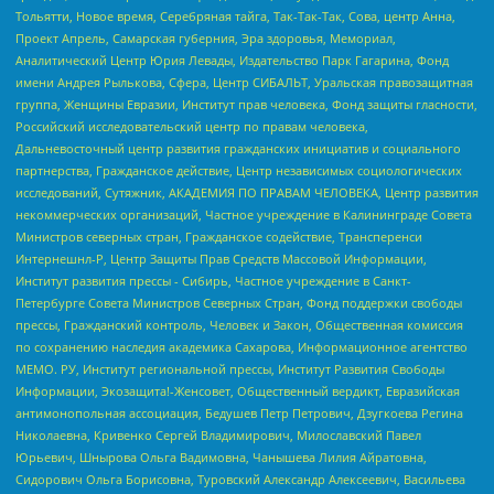
Тольятти, Новое время, Серебряная тайга, Так-Так-Так, Сова, центр Анна,
Проект Апрель, Самарская губерния, Эра здоровья, Мемориал,
Аналитический Центр Юрия Левады, Издательство Парк Гагарина, Фонд
имени Андрея Рылькова, Сфера, Центр СИБАЛЬТ, Уральская правозащитная
группа, Женщины Евразии, Институт прав человека, Фонд защиты гласности,
Российский исследовательский центр по правам человека,
Дальневосточный центр развития гражданских инициатив и социального
партнерства, Гражданское действие, Центр независимых социологических
исследований, Сутяжник, АКАДЕМИЯ ПО ПРАВАМ ЧЕЛОВЕКА, Центр развития
некоммерческих организаций, Частное учреждение в Калининграде Совета
Министров северных стран, Гражданское содействие, Трансперенси
Интернешнл-Р, Центр Защиты Прав Средств Массовой Информации,
Институт развития прессы - Сибирь, Частное учреждение в Санкт-
Петербурге Совета Министров Северных Стран, Фонд поддержки свободы
прессы, Гражданский контроль, Человек и Закон, Общественная комиссия
по сохранению наследия академика Сахарова, Информационное агентство
МЕМО. РУ, Институт региональной прессы, Институт Развития Свободы
Информации, Экозащита!-Женсовет, Общественный вердикт, Евразийская
антимонопольная ассоциация, Бедушев Петр Петрович, Дзугкоева Регина
Николаевна, Кривенко Сергей Владимирович, Милославский Павел
Юрьевич, Шнырова Ольга Вадимовна, Чанышева Лилия Айратовна,
Сидорович Ольга Борисовна, Туровский Александр Алексеевич, Васильева