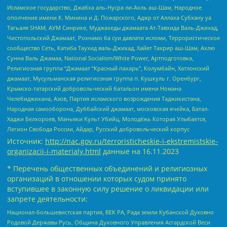
Исламское государство, Джабха аль-Нусра ли-Ахль аш-Шам, Народное
ополчение имени К. Минина и Д. Пожарского, Аджр от Аллаха Субхану уа
Тагьаля SHAM, АУМ Синрике, Муджахеды джамаата Ат-Тавхида Валь-Джихад,
Чистопольский Джамаат, Рохнамо ба суи давлати исломи, Террористическое
сообщество Сеть, Катиба Таухид валь-Джихад, Хайят Тахрир аш-Шам, Ахлю
Сунна Валь Джамаа, National Socialism/White Power, Артподготовка,
Религиозная группа “Джамаат “Красный пахарь”, Колумбайн, Хатлонский
джамаат, Мусульманская религиозная группа п. Кушкуль г. Оренбург,
Крымско-татарский добровольческий батальон имени Номана
Челебиджихана, Азов, Партия исламского возрождения Таджикистана,
Народная самооборона, Дуббайский джамаат, московская ячейка, Батал-
Хаджи Белхороев, Маньяки Культ Убийц, Молодёжь Которая Улыбается,
Легион Свобода России, Айдар, Русский добровольческий корпус
Источник:
http://nac.gov.ru/terroristicheskie-i-ekstremistskie-
organizacii-i-materialy.html
данные на
16.11.2023
* Перечень общественных объединений и религиозных
организаций в отношении которых судом принято
вступившее в законную силу решение о ликвидации или
запрете деятельности:
Национал-большевистская партия, ВЕК РА, Рада земли Кубанской Духовно
Родовой Державы Русь, Община Духовного Управления Асгардской Веси