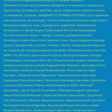
Российский исследовательский центр по правам человека,
Дальневосточный центр развития гражданских инициатив и социального
партнерства, Гражданское действие, Центр независимых социологических
исследований, Сутяжник, АКАДЕМИЯ ПО ПРАВАМ ЧЕЛОВЕКА, Центр развития
некоммерческих организаций, Частное учреждение в Калининграде Совета
Министров северных стран, Гражданское содействие, Трансперенси
Интернешнл-Р, Центр Защиты Прав Средств Массовой Информации,
Институт развития прессы - Сибирь, Частное учреждение в Санкт-
Петербурге Совета Министров Северных Стран, Фонд поддержки свободы
прессы, Гражданский контроль, Человек и Закон, Общественная комиссия
по сохранению наследия академика Сахарова, Информационное агентство
МЕМО. РУ, Институт региональной прессы, Институт Развития Свободы
Информации, Экозащита!-Женсовет, Общественный вердикт, Евразийская
антимонопольная ассоциация, Бедушев Петр Петрович, Дзугкоева Регина
Николаевна, Кривенко Сергей Владимирович, Милославский Павел
Юрьевич, Шнырова Ольга Вадимовна, Чанышева Лилия Айратовна,
Сидорович Ольга Борисовна, Туровский Александр Алексеевич, Васильева
Анастасия Евгеньевна, Ривина Анна Валерьевна, Бойко Анатолий
Николаевич, Дугин Сергей Георгиевич, Пивоваров Андрей Сергеевич,
Аверин Виталий Евгеньевич, Барахоев Магомед Бекханович, Шарипков
Олег Викторович, Мошель Ирина Ароновна, Шведов Григорий Сергеевич,
Пономарев Лев Александрович, Каргалицкий Борис Юльевич, Созаев
Валерий Валерьевич, Исламов Тимур Рифгатович, Романова Ольга