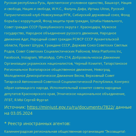
Русская республика Русь, Арестантское уголовное единство, Башкорт, Нация
и свобода, Нация и свобода, W.H.С., Фалунь Дафа, Иртыш Ultras, Русский
Патриотический клуб-Новокузнецк/РПК, Сибирский державный союз, Фонд
борьбы с коррупцией, Фонд защиты прав граждан, Штабы Навального,
Совет граждан СССР Прикубанского округа г. Краснодара, Мужское
государство, Народное объединение русского движения, Народное
движение Адат, Народный совет граждан РСФСР СССР Архангельской
области, Проект Штурм, Граждане СССР, Держава Союз Советских Светлых
Родов, Совет Советских Социалистических Районов, Meta Platforms Inc,
Facebook, Instagram, WhatsApp, СИЧ-С14, Добровольческое Движение
Организации украинских националистов, Черный Комитет, Татарстанское
Региональное Всетатарское общественное движение, Невоград,
Молодежное Демократическое Движение Весна, Верховный Совет
Татарской Автономной Советской Социалистической Республики, Конгресс
ойрат-калмыцкого народа, Исполнительный комитет совета народных
депутатов Красноярского края, Этническое национальное объединение,
ЛГБТ, Я.МЫ Сергей Фургал
Источник:
https://minjust.gov.ru/ru/documents/7822/
данные
на
03.05.2024
* Реестр иностранных агентов:
Калининградская региональная общественная организация "Экозащита!-Женсовет", Фонд содействия защите прав и свобод граждан "Общественный вердикт", Фонд "Институт Развития Свободы Информации", Частное учреждение "Информационное агентство МЕМО. РУ", Региональная общественная организация "Общественная комиссия по сохранению наследия академика Сахарова", Фонд поддержки свободы прессы, Санкт-Петербургская общественная правозащитная организация "Гражданский контроль", Межрегиональная общественная организация "Информационно-просветительский центр "Мемориал", Региональный Фонд "Центр Защиты Прав Средств Массовой Информации", с 05.12.2023 Фонд "Центр Защиты Прав Средств массовой информации", Региональная общественная благотворительная организация помощи беженцам и мигрантам "Гражданское содействие", Негосударственное образовательное учреждение дополнительного профессионального образования (повышение квалификации) специалистов "АКАДЕМИЯ ПО ПРАВАМ ЧЕЛОВЕКА", Свердловская региональная общественная организация "Сутяжник", Автономная некоммерческая организация "Центр независимых социологических исследований", Союз общественных объединений "Российский исследовательский центр по правам человека", Региональное общественное учреждение научно-информационный центр "МЕМОРИАЛ", Некоммерческая организация "Фонд защиты гласности", Автономная некоммерческая организация "Институт прав человека", Городская общественная организация "Екатеринбургское общество "МЕМОРИАЛ", Городская общественная организация "Рязанское историко-просветительское и правозащитное общество "Мемориал" (Рязанский Мемориал), Челябинский региональный орган общественной самодеятельности – женское общественное объединение "Женщины Евразии", Челябинский региональный орган общественной самодеятельности "Уральская правозащитная группа", Фонд содействия защите здоровья и социальной справедливости имени Андрея Рылькова, Автономная Некоммерческая Организация "Аналитический Центр Юрия Левады", Автономная некоммерческая организация социальной поддержки населения "Проект Апрель", Региональная общественная организация помощи женщинам и детям, находящимся в кризисной ситуации "Информационно-методический центр "Анна", Фонд содействия развитию массовых коммуникаций и правовому просвещению "Так-так-Так", Фонд содействия устойчивому развитию "Серебряная тайга", Свердловский региональный общественный фонд социальных проектов "Новое время", "Idel.Реалии", Кавказ.Реалии, Крым.Реалии, Телеканал Настоящее Время, Татаро-башкирская служба Радио Свобода (Azatliq Radiosi), Радио Свободная Европа/Радио Свобода (PCE/PC), "Сибирь.Реалии", "Фактограф", Благотворительный фонд помощи осужденным и их семьям, Автономная некоммерческая организация "Институт глобализации и социальных движений", Фонд "В защиту прав заключенных", Частное учреждение "Центр поддержки и содействия развитию средств массовой информации", Пензенский региональный общественный благотворительный фонд "Гражданский союз", "Север.Реалии", Некоммерческая организация Фонд "Правовая инициатива", Общество с ограниченной ответственностью "Радио Свободная Европа/Радио Свобода", Чешское информационное агентство "MEDIUM-ORIENT", Красноярская региональная общественная организация "Мы против СПИДа", Камалягин Денис Николаевич, Маркелов Сергей Евгеньевич, Пономарев Лев Александрович, Савицкая Людмила Алексеевна, Автономная некоммерческая организация "Центр по работе с проблемой насилия "НАСИЛИЮ.НЕТ", Межрегиональный профессиональный союз работников здравоохранения "Альянс врачей", Юридическое лицо, зарегистрированное в Латвийской Республике, SIA "Medusa Project" (регистрационный номер 40103797863, дата регистрации 10.06.2014), Некоммерческая организация "Фонд по борьбе с коррупцией", Автономная некоммерческая организация "Институт права и публичной политики", Баданин Роман Сергеевич, Гликин Максим Александрович, Железнова Мария Михайловна, Лукьянова Юлия Сергеевна, Маетная Елизавета Витальевна, Маняхин Петр Борисович, Чуракова Ольга Владимировна, Ярош Юлия Петровна, Юридическое лицо "The Insider SIA", зарегистрированное в Риге, Латвийская Республика (дата регистрации 26.06.2015), являющееся администратором доменного имени интернет-издания "The Insider SIA", https://theins.ru, Постернак Алексей Евгеньевич, Рубин Михаил Аркадьевич, Анин Роман Александрович, Юридическое лицо Istories fonds, зарегистрированное в Латвийской Республике (регистрационный номер 50008295751, дата регистрации 24.02.2020), Великовский Дмитрий Александрович, Долинина Ирина Николаевна, Мароховская Алеся Алексеевна, Шлейнов Роман Юрьевич, Шмагун Олеся Валентиновна, Общество с ограниченной ответственностью "Альтаир 2021", Общество с ограниченной ответственностью "Вега 2021", Общество с ограниченной ответственностью "Главный редактор 2021", Общество с ограниченной ответственностью "Ромашки монолит", Важенков Артем Валерьевич, Ивановская областная общественная организация "Центр гендерных исследований", Гурман Юрий Альбертович, Медиапроект "ОВД-Инфо", Егоров Владимир Владимирович, Жилинский Владимир Александрович, Общество с ограниченной ответственностью "ЗП", Иванова София Юрьевна, Карезина Инна Павловна, Кильтау Екатерина Викторовна, Петров Алексей Викторович, Пискунов Сергей Евгеньевич, Смирнов Сергей Сергеевич, Тихонов Михаил Сергеевич, Общество с ограниченной ответственностью "ЖУРНАЛИСТ-ИНОСТРАННЫЙ АГЕНТ", Арапова Галина Юрьевна, Вольтская Татьяна Анатольевна, Американская компания "Mason G.E.S. Anonymous Foundation" (США), являющаяся владельцем интернет-издания https://mnews.world/, Компания "Stichting Bellingcat", зарегистрированная в Нидерландах (дата регистрации 11.07.2018), Захаров Андрей Вячеславович, Клепиковская Екатерина Дмитриевна, Общество с ограниченной ответственностью "МЕМО", Перл Роман Александрович, Симонов Евгений Алексеевич, Соловьева Елена Анатольевна, Сотников Даниил Владимирович, Сурначева Елизавета Дмитриевна, Автономная некоммерческая организация по защите прав человека и информированию населения "Якутия – Наше Мнение", Общество с ограниченной ответственностью "Москоу диджитал медиа", с 26.01.2023 Общество с ограниченной ответственностью "Чайка Белые сады", Ветошкина Валерия Валерьевна, Заговора Максим Александрович, Межрегиональное общественное движение "Российская ЛГБТ - сеть", Оленичев Максим Владимирович, Павлов Иван Юрьевич, Скворцова Елена Сергеевна, Общество с ограниченной ответственностью "Как бы инагент", Кочетков Игорь Викторович, Общество с ограниченной ответственностью "Честные выборы", Еланчик Олег Александрович, Общество с ограниченной ответственностью "Нобелевский призыв", Гималова Регина Эмилевна, Григорьев Андрей Валерьевич, Григорьева Алина Александровна, Ассоциация по содействию защите прав призывников, альтернативнослужащих и военнослужащих "Правозащитная группа "Гражданин.Армия.Право", Хисамова Регина Фаритовна, Автономная некоммерческая организация по реализации социально-правовых программ "Лилит", Дальневосточное общественное движение "Маяк", Санкт-Петербургская ЛГБТ-инициативная группа "Выход", Инициативная группа ЛГБТ+ "Реверс", Алексеев Андрей Викторович, Бекбулатова Таисия Львовна, Беляев Иван Михайлович, Владыкина Елена Сергеевна, Гельман Марат Александрович, Никульшина Вероника Юрьевна, Толоконникова Надежда Андреевна, Шендерович Виктор Анатольевич, Общество с ограниченной ответственностью "Данное сообщение", Общество с ограниченной ответственностью Издательский дом "Новая глава", Айнбиндер Александра Александровна, Московский комьюнити-центр для ЛГБТ+инициатив, Благотворительный фонд развития филантропии, Deutsche Welle (Германия, Kurt-Schumacher-Strasse 3, 53113 Bonn), Борзунова Мария Михайловна, Воробьев Виктор Викторович, Голубева Анна Львовна, Константинова Алла Михайловна, Малкова Ирина Владимировна, Мурадов Мурад Абдулгалимович, Осетинская Елизавета Николаевна, Понасенков Евгений Николаевич, Ганапольский Матвей Юрьевич, Киселев Евгений Алексеевич, Борухович Ирина Григорьевна, Дремин Иван Тимофеевич, Дубровский Дмитрий Викторович, Красноярская региональная общественная организация поддержки и развития альтернативных образовательных технологий и межкультурных коммуникаций "ИНТЕРРА", Маяковская Екатерина Алексеевна, Фейгин Марк Захарович, Филимонов Андрей Викторович, Дзугкоева Регина Николаевна, Доброхотов Роман Александрович, Дудь Юрий Александрович, Елкин Сергей Владимирович, Кругликов Кирилл Игоревич, Сабунаева Мария Леонидовна, Семенов Алексей Владимирович, Шаинян Карен Багратович, Шульман Екатерина Михайловна, Асафьев Артур Валерьевич, Вахштайн Виктор Семенович, Венедиктов Алексей Алексеевич, Лушникова Екатерина Евгеньевна, Волков Леонид Михайлович, Невзоров Александр Глебович, Пархоменко Сергей Борисович, Сироткин Ярослав Николаевич, Кара-Мурза Владимир Владимирович, Баранова Наталья Владимировна, Гозман Леонид Яковлевич, Кагарлицкий Борис Юльевич, Климарев Михаил Валерьевич, Милов Владимир Станиславович, Автономная некоммерческая организация Краснодарский центр современного искусства "Типография", Моргенштерн Алишер Тагирович, Соболь Любовь Эдуардовна, Общество с ограниченной ответственностью "ЛИЗА НОРМ", Каспаров Гарри Кимович, Ходорковский Михаил Борисович, Общество с ограниченной ответственностью "Апрельские тезисы", Данилович Ирина Брониславовна, Кашин Олег Владимирович, Петров Николай Владимирович, Пивоваров Алексей Владимирович, Соколов Михаил Владимирович, Цветкова Юлия Владимировна, Чичваркин Евгений Александрович, Комитет против пыток/Команда против пыток, Общество с ограниченной ответственностью "Первый научный", Общество с ограниченной ответственностью "Вертолет и ко", Белоцерковская Вероника Борисовна, Кац Максим Евгеньевич, Лазарева Татьяна Юрьевна, Шаведдинов Руслан Табризович, Яшин Илья Валерьевич, Общество с ограниченной ответственностью "Иноагент ААВ", Алешковский Дмитрий Петрович, Альбац Евгения Марковна, Быков Дмитрий Львович, Галямина Юлия Евгеньевна, Лойко Сергей Леонидович, Мартынов Кирилл Константинович, Медведев Сергей Александрович, Крашенинников Федор Геннадиевич, Гордеева Катерина Вл