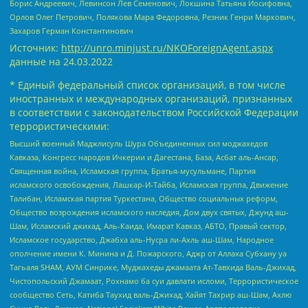
Борис Андреевич, Левинсон Лев Семенович, Локшина Татьяна Иосифовна,
Орлов Олег Петрович, Полякова Мара Федоровна, Резник Генри Маркович,
Захаров Герман Константинович
Источник:
http://unro.minjust.ru/NKOForeignAgent.aspx
данные на
24.03.2022
* Единый федеральный список организаций, в том числе
иностранных и международных организаций, признанных
в соответствии с законодательством Российской Федерации
террористическими:
Высший военный Маджлисуль Шура Объединенных сил моджахедов
Кавказа, Конгресс народов Ичкерии и Дагестана, База, Асбат аль-Ансар,
Священная война, Исламская группа, Братья-мусульмане, Партия
исламского освобождения, Лашкар-И-Тайба, Исламская группа, Движение
Талибан, Исламская партия Туркестана, Общество социальных реформ,
Общество возрождения исламского наследия, Дом двух святых, Джунд аш-
Шам, Исламский джихад, Аль-Каида, Имарат Кавказ, АБТО, Правый сектор,
Исламское государство, Джабха аль-Нусра ли-Ахль аш-Шам, Народное
ополчение имени К. Минина и Д. Пожарского, Аджр от Аллаха Субхану уа
Тагьаля SHAM, АУМ Синрике, Муджахеды джамаата Ат-Тавхида Валь-Джихад,
Чистопольский Джамаат, Рохнамо ба суи давлати исломи, Террористическое
сообщество Сеть, Катиба Таухид валь-Джихад, Хайят Тахрир аш-Шам, Ахлю