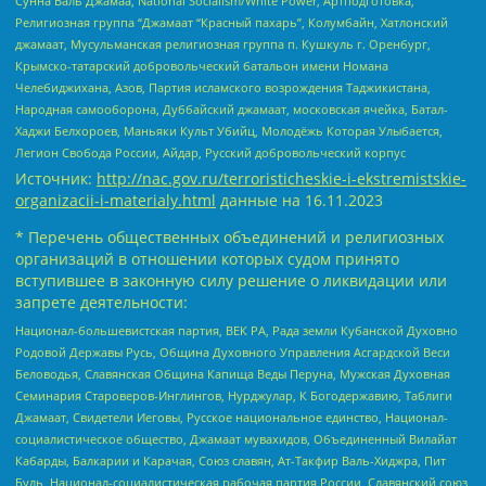
Сунна Валь Джамаа, National Socialism/White Power, Артподготовка,
Религиозная группа “Джамаат “Красный пахарь”, Колумбайн, Хатлонский
джамаат, Мусульманская религиозная группа п. Кушкуль г. Оренбург,
Крымско-татарский добровольческий батальон имени Номана
Челебиджихана, Азов, Партия исламского возрождения Таджикистана,
Народная самооборона, Дуббайский джамаат, московская ячейка, Батал-
Хаджи Белхороев, Маньяки Культ Убийц, Молодёжь Которая Улыбается,
Легион Свобода России, Айдар, Русский добровольческий корпус
Источник:
http://nac.gov.ru/terroristicheskie-i-ekstremistskie-
organizacii-i-materialy.html
данные на
16.11.2023
* Перечень общественных объединений и религиозных
организаций в отношении которых судом принято
вступившее в законную силу решение о ликвидации или
запрете деятельности:
Национал-большевистская партия, ВЕК РА, Рада земли Кубанской Духовно
Родовой Державы Русь, Община Духовного Управления Асгардской Веси
Беловодья, Славянская Община Капища Веды Перуна, Мужская Духовная
Семинария Староверов-Инглингов, Нурджулар, К Богодержавию, Таблиги
Джамаат, Свидетели Иеговы, Русское национальное единство, Национал-
социалистическое общество, Джамаат мувахидов, Объединенный Вилайат
Кабарды, Балкарии и Карачая, Союз славян, Ат-Такфир Валь-Хиджра, Пит
Буль, Национал-социалистическая рабочая партия России, Славянский союз,