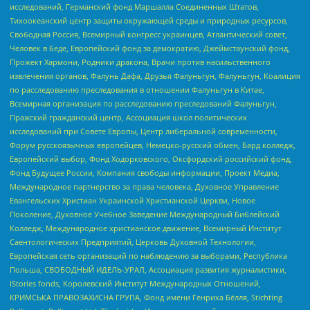
исследований, Германский фонд Маршалла Соединенных Штатов,
Тихоокеанский центр защиты окружающей среды и природных ресурсов,
Свободная Россия, Всемирный конгресс украинцев, Атлантический совет,
Человек в беде, Европейский фонд за демократию, Джеймстаунский фонд,
Прожект Хармони, Родники дракона, Врачи против насильственного
извлечения органов, Фалунь Дафа, Друзья Фалуньгун, Фалуньгун, Коалиция
по расследованию преследования в отношении Фалуньгун в Китае,
Всемирная организация по расследованию преследований Фалуньгун,
Пражский гражданский центр, Ассоциация школ политических
исследований при Совете Европы, Центр либеральной современности,
Форум русскоязычных европейцев, Немецко-русский обмен, Бард колледж,
Европейский выбор, Фонд Ходорковского, Оксфордский российский фонд,
Фонд Будущее России, Компания свободы информации, Проект Медиа,
Международное партнерство за права человека, Духовное Управление
Евангельских Христиан Украинской Христианской Церкви, Новое
Поколение, Духовное Учебное Заведение Международный Библейский
Колледж, Международное христианское движение, Всемирный Институт
Саентологических Предприятий, Церковь Духовной Технологии,
Европейская сеть организаций по наблюдению за выборами, Республика
Польша, СВОБОДНЫЙ ИДЕЛЬ-УРАЛ, Ассоциация развития журналистики,
IStories fonds, Королевский Институт Международных Отношений,
КРИМСЬКА ПРАВОЗАХИСНА ГРУПА, Фонд имени Генриха Бёлля, Stichting