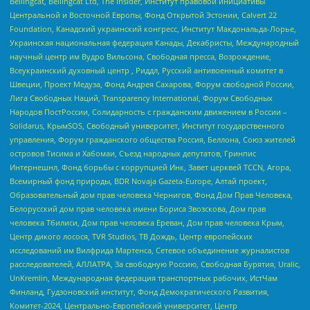
Bellingcat, Bellingcat Ltd, The Insider, Институт правовой инициативы
Центральной и Восточной Европы, Фонд Открытой Эстонии, Calvert 22
Foundation, Канадский украинский конгресс, Институт Макдональда-Лорье,
Украинская национальная федерация Канады, Декабристы, Международный
научный центр им Вудро Вильсона, Свободная пресса, Возрождение,
Всеукраинский духовный центр , Риддл, Русский антивоенный комитет в
Швеции, Проект Медуза, Фонд Андрея Сахарова, Форум свободной России,
Лига Свободных Наций, Transparеncy International, Форум Свободных
Народов ПостРоссии, Солидарность с гражданским движением в России –
Solidarus, КрымSOS, Свободный университет, Институт государственного
управления, Форум гражданского общества Россия, Беллона, Союз жителей
островов Тисима и Хабомаи, Съезд народных депутатов, Гринпис
Интернешнл, Фонд борьбы с коррупцией Инк, Завет церквей TCCN, Агора,
Всемирный фонд природы, BDR Novaja Gazeta-Europe, Алтай проект,
Образовательный дом прав человека Чернигов, Фонд Дом Прав Человека,
Белорусский дом прав человека имени Бориса Звозскова, Дом прав
человека Тбилиси, Дом прав человека Ереван, Дом прав человека Крым,
Центр дикого лосося, TVR Studios, ТВ Дождь, Центр европейских
исследований им Вилфрида Мартенса, Сетевое объединение журналистов
расследователей, АЛЛАТРА, За свободную Россию, Свободная Бурятия, Uralic,
UnKremlin, Международная федерация транспортных рабочих, ИстЧам
Финланд, Гудзоновский институт, Фонд Демократического Развития,
Комитет-2024, Центрально-Европейский университет, Центр