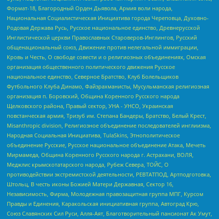
Формат-18, Благородный Орден Дьявола, Армия воли народа,
Национальная Социалистическая Инициатива города Череповца, Духовно-
Родовая Держава Русь, Русское национальное единство, Древнерусской
Инглистической церкви Православных Староверов-Инглингов, Русский
общенациональный союз, Движение против нелегальной иммиграции,
Кровь и Честь, О свободе совести и о религиозных объединениях, Омская
организация общественного политического движения Русское
национальное единство, Северное Братство, Клуб Болельщиков
Футбольного Клуба Динамо, Файзрахманисты, Мусульманская религиозная
организация п. Боровский, Община Коренного Русского народа
Щелковского района, Правый сектор, УНА - УНСО, Украинская
повстанческая армия, Тризуб им. Степана Бандеры, Братство, Белый Крест,
Misanthropic division, Религиозное объединение последователей инглиизма,
Народная Социальная Инициатива, TulaSkins, Этнополитическое
объединение Русские, Русское национальное объединение Атака, Мечеть
Мирмамеда, Община Коренного Русского народа г. Астрахани, ВОЛЯ,
Меджлис крымскотатарского народа, Рубеж Севера, ТОЙС, О
противодействии экстремистской деятельности, РЕВТАТПОД, Артподготовка,
Штольц, В честь иконы Божией Матери Державная, Сектор 16,
Независимость, Фирма, Молодежная правозащитная группа МПГ, Курсом
Правды и Единения, Каракольская инициативная группа, Автоград Крю,
Союз Славянских Сил Руси, Алля-Аят, Благотворительный пансионат Ак Умут,