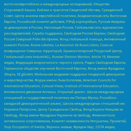
восточноевропейских и международных исследований, Общество
Сторожевой башни, Библии и трактатов Свидетелей Иеговы, Гражданский
Совет, Центр анализа европейской политики, Академическая сеть Восточная
Европа, Российский комитет действия, РЭНД корпорейшн, Русская Америка
за демократию в России, Настоящая Россия, Глобальная сеть журналистов-
расследователей, Служба поддержки, Свободная Россия Берлин, Свободная
Россия Северный Рейн-Вестфалия, Фонд глобальной помощи, Антивоенный
комитет России, Russie-Libertes, La Asocicion de Rusos Libres, Союз за
возвращение Северных территорий, Крымскотатарский Ресурсный Центр,
Глобальный союз IndustriALL, Russian Election Monitor, Article 19, Мнение
медиа, Федерация анархического черного креста, Радио Свободная Европа,
Германское общество изучения Восточной Европы, Фонд имени Фридриха
Эберта, XZ gGmbH, Мобильная академия поддержки гендерной демократии
и миротворчества, Форум имени Льва Копелева, American Councils for
International Education, Cultural Vistas, Institute of International Education,
Антивоенное движение Антальи, Открытый диалог, Школа международных
отношений и государственной политики им Питера Мунка, Российско-
канадский демократический альянс, Школа международных отношений им
Нормана Патерсона, Центр Гражданских Свобод, Фонд Бориса Немцова за
Свободу, Фонд имени Фридриха Науманна за свободу, Феминистское
антивоенное сопротивление, Комитет независимости Ингушетии, Прометей,
Stop Occupation of Karelia, Вернись живым, Фридом Хаус, СОТА медиа,