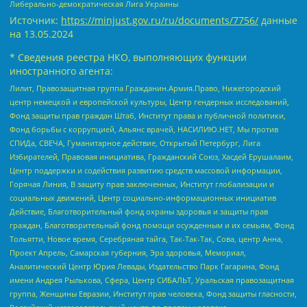
Либерально-демократическая Лига Украины
Источник:
https://minjust.gov.ru/ru/documents/7756/
данные
на
13.05.2024
* Сведения реестра НКО, выполняющих функции
иностранного агента:
Лилит, Правозащитная группа Гражданин.Армия.Право, Нижегородский
центр немецкой и европейской культуры, Центр гендерных исследований,
Фонд защиты прав граждан Штаб, Институт права и публичной политики,
Фонд борьбы с коррупцией, Альянс врачей, НАСИЛИЮ.НЕТ, Мы против
СПИДа, СВЕЧА, Гуманитарное действие, Открытый Петербург, Лига
Избирателей, Правовая инициатива, Гражданский Союз, Хасдей Ерушалаим,
Центр поддержки и содействия развитию средств массовой информации,
Горячая Линия, В защиту прав заключенных, Институт глобализации и
социальных движений, Центр социально-информационных инициатив
Действие, Благотворительный фонд охраны здоровья и защиты прав
граждан, Благотворительный фонд помощи осужденным и их семьям, Фонд
Тольятти, Новое время, Серебряная тайга, Так-Так-Так, Сова, центр Анна,
Проект Апрель, Самарская губерния, Эра здоровья, Мемориал,
Аналитический Центр Юрия Левады, Издательство Парк Гагарина, Фонд
имени Андрея Рылькова, Сфера, Центр СИБАЛЬТ, Уральская правозащитная
группа, Женщины Евразии, Институт прав человека, Фонд защиты гласности,