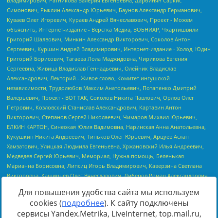
Для повышения удобства сайта мы используем
cookies (
подробнее
). К сайту подключены
сервисы Yandex.Metrika, LiveInternet, top.mail.ru,
Источник:
https://minjust.gov.ru/uploaded/files/reestr-