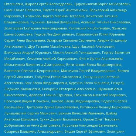
Евгеньевна, Щаров Сергей Алексадрович, Цирульников Борис Альбертович,
Гасан Ольга Павловна, Паутов Юрий Анатольевич, Верховский Александр
Маркович, Пислакова-Паркер Марина Петровна, Кочеткова Татьяна
Владимировна, Чуркина Наталья Валерьевна, Акимова Татьяна Николаевна,
Золотарева Екатерина Александровна, Рачинский Ян Збигневич, Жемкова
Елена Борисовна, Гудков Лев Дмитриевич, Илларионова Юлия Юрьевна,
Саранг Анна Васильевна, Захарова Светлана Сергеевна, Аверин Владимир
Анатольевич, Щур Татьяна Михайловна, Щур Николай Алексеевич,
Блинушов Андрей Юрьевич, Мосин Алексей Геннадьевич, Гефтер Валентин
Михайлович, Симонов Алексей Кириллович, Флиге Ирина Анатольевна,
Мельникова Валентина Дмитриевна, Вититинова Елена Владимировна,
Баженова Светлана Куприяновна, Максимов Сергей Владимирович, Беляев
Сергей Иванович, Голубева Елена Николаевна, Ганнушкина Светлана
Алексеевна, Закс Елена Владимировна, Буртина Елена Юрьевна, Гендель
Людмила Залмановна, Кокорина Екатерина Алексеевна, Шуманов Илья
Вячеславович, Арапова Галина Юрьевна, Свечников Анатолий Мариевич,
Прохоров Вадим Юрьевич, Шахова Елена Владимировна, Подузов Сергей
Васильевич, Протасова Ирина Вячеславовна, Литинский Леонид Борисович,
Лукашевский Сергей Маркович, Бахмин Вячеслав Иванович, Шабад
Анатолий Ефимович, Сухих Дарья Николаевна, Орлов Олег Петрович,
Добровольская Анна Дмитриевна, Королева Александра Евгеньевна,
Смирнов Владимир Александрович, Вицин Сергей Ефимович, Золотухин