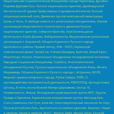
Национальная Социалистическая Инициатива города Череповца, Духовно-
Родовая Держава Русь, Русское национальное единство, Древнерусской
Инглистической церкви Православных Староверов-Инглингов, Русский
общенациональный союз, Движение против нелегальной иммиграции,
Кровь и Честь, О свободе совести и о религиозных объединениях, Омская
организация общественного политического движения Русское
национальное единство, Северное Братство, Клуб Болельщиков
Футбольного Клуба Динамо, Файзрахманисты, Мусульманская религиозная
организация п. Боровский, Община Коренного Русского народа
Щелковского района, Правый сектор, УНА - УНСО, Украинская
повстанческая армия, Тризуб им. Степана Бандеры, Братство, Белый Крест,
Misanthropic division, Религиозное объединение последователей инглиизма,
Народная Социальная Инициатива, TulaSkins, Этнополитическое
объединение Русские, Русское национальное объединение Атака, Мечеть
Мирмамеда, Община Коренного Русского народа г. Астрахани, ВОЛЯ,
Меджлис крымскотатарского народа, Рубеж Севера, ТОЙС, О
противодействии экстремистской деятельности, РЕВТАТПОД, Артподготовка,
Штольц, В честь иконы Божией Матери Державная, Сектор 16,
Независимость, Фирма, Молодежная правозащитная группа МПГ, Курсом
Правды и Единения, Каракольская инициативная группа, Автоград Крю,
Союз Славянских Сил Руси, Алля-Аят, Благотворительный пансионат Ак Умут,
Русская республика Русь, Арестантское уголовное единство, Башкорт, Нация
и свобода, Нация и свобода, W.H.С., Фалунь Дафа, Иртыш Ultras, Русский