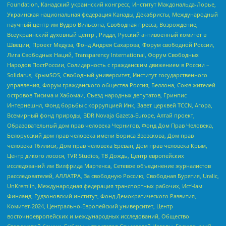
Foundation, Канадский украинский конгресс, Институт Макдональда-Лорье,
Украинская национальная федерация Канады, Декабристы, Международный
научный центр им Вудро Вильсона, Свободная пресса, Возрождение,
Всеукраинский духовный центр , Риддл, Русский антивоенный комитет в
Швеции, Проект Медуза, Фонд Андрея Сахарова, Форум свободной России,
Лига Свободных Наций, Transparеncy International, Форум Свободных
Народов ПостРоссии, Солидарность с гражданским движением в России –
Solidarus, КрымSOS, Свободный университет, Институт государственного
управления, Форум гражданского общества Россия, Беллона, Союз жителей
островов Тисима и Хабомаи, Съезд народных депутатов, Гринпис
Интернешнл, Фонд борьбы с коррупцией Инк, Завет церквей TCCN, Агора,
Всемирный фонд природы, BDR Novaja Gazeta-Europe, Алтай проект,
Образовательный дом прав человека Чернигов, Фонд Дом Прав Человека,
Белорусский дом прав человека имени Бориса Звозскова, Дом прав
человека Тбилиси, Дом прав человека Ереван, Дом прав человека Крым,
Центр дикого лосося, TVR Studios, ТВ Дождь, Центр европейских
исследований им Вилфрида Мартенса, Сетевое объединение журналистов
расследователей, АЛЛАТРА, За свободную Россию, Свободная Бурятия, Uralic,
UnKremlin, Международная федерация транспортных рабочих, ИстЧам
Финланд, Гудзоновский институт, Фонд Демократического Развития,
Комитет-2024, Центрально-Европейский университет, Центр
восточноевропейских и международных исследований, Общество