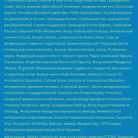
Сторожевой башни, Библии и трактатов Свидетелей Иеговы, Гражданский
Совет, Центр анализа европейской политики, Академическая сеть Восточная
Европа, Российский комитет действия, РЭНД корпорейшн, Русская Америка
за демократию в России, Настоящая Россия, Глобальная сеть журналистов-
расследователей, Служба поддержки, Свободная Россия Берлин, Свободная
Россия Северный Рейн-Вестфалия, Фонд глобальной помощи, Антивоенный
комитет России, Russie-Libertes, La Asocicion de Rusos Libres, Союз за
возвращение Северных территорий, Крымскотатарский Ресурсный Центр,
Глобальный союз IndustriALL, Russian Election Monitor, Article 19, Мнение
медиа, Федерация анархического черного креста, Радио Свободная Европа,
Германское общество изучения Восточной Европы, Фонд имени Фридриха
Эберта, XZ gGmbH, Мобильная академия поддержки гендерной демократии
и миротворчества, Форум имени Льва Копелева, American Councils for
International Education, Cultural Vistas, Institute of International Education,
Антивоенное движение Антальи, Открытый диалог, Школа международных
отношений и государственной политики им Питера Мунка, Российско-
канадский демократический альянс, Школа международных отношений им
Нормана Патерсона, Центр Гражданских Свобод, Фонд Бориса Немцова за
Свободу, Фонд имени Фридриха Науманна за свободу, Феминистское
антивоенное сопротивление, Комитет независимости Ингушетии, Прометей,
Stop Occupation of Karelia, Вернись живым, Фридом Хаус, СОТА медиа,
Либерально-демократическая Лига Украины
Источник:
https://minjust.gov.ru/ru/documents/7756/
данные