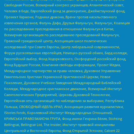
Свободная Россия, Всемирный конгресс украинцев, Атлантический совет,
Человек в беде, Европейский фонд за демократию, Джеймстаунский фонд,
Прожект Хармони, Родники дракона, Врачи против насильственного
извлечения органов, Фалунь Дафа, Друзья Фалуньгун, Фалуньгун, Коалиция
по расследованию преследования в отношении Фалуньгун в Китае,
Всемирная организация по расследованию преследований Фалуньгун,
Пражский гражданский центр, Ассоциация школ политических
исследований при Совете Европы, Центр либеральной современности,
Форум русскоязычных европейцев, Немецко-русский обмен, Бард колледж,
Европейский выбор, Фонд Ходорковского, Оксфордский российский фонд,
Фонд Будущее России, Компания свободы информации, Проект Медиа,
Международное партнерство за права человека, Духовное Управление
Евангельских Христиан Украинской Христианской Церкви, Новое
Поколение, Духовное Учебное Заведение Международный Библейский
Колледж, Международное христианское движение, Всемирный Институт
Саентологических Предприятий, Церковь Духовной Технологии,
Европейская сеть организаций по наблюдению за выборами, Республика
Польша, СВОБОДНЫЙ ИДЕЛЬ-УРАЛ, Ассоциация развития журналистики,
IStories fonds, Королевский Институт Международных Отношений,
КРИМСЬКА ПРАВОЗАХИСНА ГРУПА, Фонд имени Генриха Бёлля, Stichting
Bellingcat, Bellingcat Ltd, The Insider, Институт правовой инициативы
Центральной и Восточной Европы, Фонд Открытой Эстонии, Calvert 22