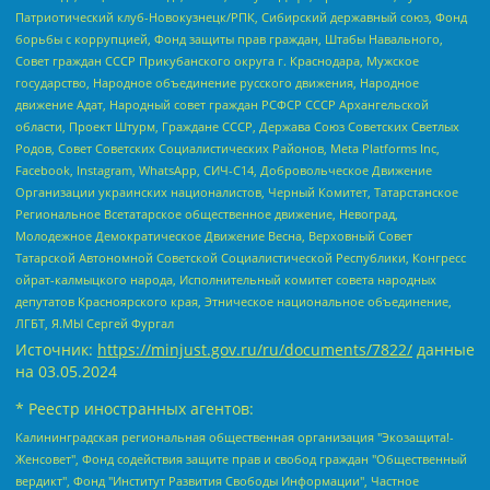
Патриотический клуб-Новокузнецк/РПК, Сибирский державный союз, Фонд
борьбы с коррупцией, Фонд защиты прав граждан, Штабы Навального,
Совет граждан СССР Прикубанского округа г. Краснодара, Мужское
государство, Народное объединение русского движения, Народное
движение Адат, Народный совет граждан РСФСР СССР Архангельской
области, Проект Штурм, Граждане СССР, Держава Союз Советских Светлых
Родов, Совет Советских Социалистических Районов, Meta Platforms Inc,
Facebook, Instagram, WhatsApp, СИЧ-С14, Добровольческое Движение
Организации украинских националистов, Черный Комитет, Татарстанское
Региональное Всетатарское общественное движение, Невоград,
Молодежное Демократическое Движение Весна, Верховный Совет
Татарской Автономной Советской Социалистической Республики, Конгресс
ойрат-калмыцкого народа, Исполнительный комитет совета народных
депутатов Красноярского края, Этническое национальное объединение,
ЛГБТ, Я.МЫ Сергей Фургал
Источник:
https://minjust.gov.ru/ru/documents/7822/
данные
на
03.05.2024
* Реестр иностранных агентов:
Калининградская региональная общественная организация "Экозащита!-Женсовет", Фонд содействия защите прав и свобод граждан "Общественный вердикт", Фонд "Институт Развития Свободы Информации", Частное учреждение "Информационное агентство МЕМО. РУ", Региональная общественная организация "Общественная комиссия по сохранению наследия академика Сахарова", Фонд поддержки свободы прессы, Санкт-Петербургская общественная правозащитная организация "Гражданский контроль", Межрегиональная общественная организация "Информационно-просветительский центр "Мемориал", Региональный Фонд "Центр Защиты Прав Средств Массовой Информации", с 05.12.2023 Фонд "Центр Защиты Прав Средств массовой информации", Региональная общественная благотворительная организация помощи беженцам и мигрантам "Гражданское содействие", Негосударственное образовательное учреждение дополнительного профессионального образования (повышение квалификации) специалистов "АКАДЕМИЯ ПО ПРАВАМ ЧЕЛОВЕКА", Свердловская региональная общественная организация "Сутяжник", Автономная некоммерческая организация "Центр независимых социологических исследований", Союз общественных объединений "Российский исследовательский центр по правам человека", Региональное общественное учреждение научно-информационный центр "МЕМОРИАЛ", Некоммерческая организация "Фонд защиты гласности", Автономная некоммерческая организация "Институт прав человека", Городская общественная организация "Екатеринбургское общество "МЕМОРИАЛ", Городская общественная организация "Рязанское историко-просветительское и правозащитное общество "Мемориал" (Рязанский Мемориал), Челябинский региональный орган общественной самодеятельности – женское общественное объединение "Женщины Евразии", Челябинский региональный орган общественной самодеятельности "Уральская правозащитная группа", Фонд содействия защите здоровья и социальной справедливости имени Андрея Рылькова, Автономная Некоммерческая Организация "Аналитический Центр Юрия Левады", Автономная некоммерческая организация социальной поддержки населения "Проект Апрель", Региональная общественная организация помощи женщинам и детям, находящимся в кризисной ситуации "Информационно-методический центр "Анна", Фонд содействия развитию массовых коммуникаций и правовому просвещению "Так-так-Так", Фонд содействия устойчивому развитию "Серебряная тайга", Свердловский региональный общественный фонд социальных проектов "Новое время", "Idel.Реалии", Кавказ.Реалии, Крым.Реалии, Телеканал Настоящее Время, Татаро-башкирская служба Радио Свобода (Azatliq Radiosi), Радио Свободная Европа/Радио Свобода (PCE/PC), "Сибирь.Реалии", "Фактограф", Благотворительный фонд помощи осужденным и их семьям, Автономная некоммерческая организация "Институт глобализации и социальных движений", Фонд "В защиту прав заключенных", Частное учреждение "Центр поддержки и содействия развитию средств массовой информации", Пензенский региональный общественный благотворительный фонд "Гражданский союз", "Север.Реалии", Некоммерческая организация Фонд "Правовая инициатива", Общество с ограниченной ответственностью "Радио Свободная Европа/Радио Свобода", Чешское информационное агентство "MEDIUM-ORIENT", Красноярская региональная общественная организация "Мы против СПИДа", Камалягин Денис Николаевич, Маркелов Сергей Евгеньевич, Пономарев Лев Александрович, Савицкая Людмила Алексеевна, Автономная некоммерческая организация "Центр по работе с проблемой насилия "НАСИЛИЮ.НЕТ", Межрегиональный профессиональный союз работников здравоохранения "Альянс врачей", Юридическое лицо, зарегистрированное в Латвийской Республике, SIA "Medusa Project" (регистрационный номер 40103797863, дата регистрации 10.06.2014), Некоммерческая организация "Фонд по борьбе с коррупцией", Автономная некоммерческая организация "Институт права и публичной политики", Баданин Роман Сергеевич, Гликин Максим Александрович, Железнова Мария Михайловна, Лукьянова Юлия Сергеевна, Маетная Елизавета Витальевна, Маняхин Петр Борисович, Чуракова Ольга Владимировна, Ярош Юлия Петровна, Юридическое лицо "The Insider SIA", зарегистрированное в Риге, Латвийская Республика (дата регистрации 26.06.2015), являющееся администратором доменного имени интернет-издания "The Insider SIA", https://theins.ru, Постернак Алексей Евгеньевич, Рубин Михаил Аркадьевич, Анин Роман Александрович, Юридическое лицо Istories fonds, зарегистрированное в Латвийской Республике (регистрационный номер 50008295751, дата регистрации 24.02.2020), Великовский Дмитрий Александрович, Долинина Ирина Николаевна, Мароховская Алеся Алексеевна, Шлейнов Роман Юрьевич, Шмагун Олеся Валентиновна, Общество с ограниченной ответственностью "Альтаир 2021", Общество с ограниченной ответственностью "Вега 2021", Общество с ограниченной ответственностью "Главный редактор 2021", Общество с ограниченной ответственностью "Ромашки монолит", Важенков Артем Валерьевич, Ивановская областная общественная организация "Центр гендерных исследований", Гурман Юрий Альбертович, Медиапроект "ОВД-Инфо", Егоров Владимир Владимирович, Жилинский Владимир Александрович, Общество с ограниченной ответственностью "ЗП", Иванова София Юрьевна, Карезина Инна Павловна, Кильтау Екатерина Викторовна, Петров Алексей Викторович, Пискунов Сергей Евгеньевич, Смирнов Сергей Сергеевич, Тихонов Михаил Сергеевич, Общество с ограниченной ответственностью "ЖУРНАЛИСТ-ИНОСТРАННЫЙ АГЕНТ", Арапова Галина Юрьевна, Вольтская Татьяна Анатольевна, Американская компания "Mason G.E.S. Anonymous Foundation" (США), являющаяся владельцем интернет-издания https://mnews.world/, Компания "Stichting Bellingcat", зарегистрированная в Нидерландах (дата регистрации 11.07.2018), Захаров Андрей Вячеславович, Клепиковская Екатерина Дмитриевна, Общество с ограниченной ответственностью "МЕМО", Перл Роман Александрович, Симонов Евгений Алексеевич, Соловьева Елена Анатольевна, Сотников Даниил Владимирович, Сурначева Елизавета Дмитриевна, Автономная некоммерческая организация по защите прав человека и информированию населения "Якутия – Наше Мнение", Общество с ограниченной ответственностью "Москоу диджитал медиа", с 26.01.2023 Общество с ограниченной ответственностью "Чайка Белые сады", Ветошкина Валерия Валерьевна, Заговора Максим Александрович, Межрегиональное общественное движение "Российская ЛГБТ - сеть", Оленичев Максим Владимирович, Павлов Иван Юрьевич, Скворцова Елена Сергеевна, Общество с ограниченной ответственностью "Как бы инагент", Кочетков Игорь Викторович, Общество с ограниченной ответственностью "Честные выборы", Еланчик Олег Александрович, Общество с ограниченной ответственностью "Нобелевский призыв", Гималова Регина Эмилевна, Григорьев Андрей Валерьевич, Григорьева Алина Александровна, Ассоциация по содействию защите прав призывников, альтернативнослужащих и военнослужащих "Правозащитная группа "Гражданин.Армия.Право", Хисамова Регина Фаритовна, Автономная некоммерческая организация по реализации социально-правовых программ "Лилит", Дальневосточное общественное движение "Маяк", Санкт-Петербургская ЛГБТ-инициативная группа "Выход", Инициативная группа ЛГБТ+ "Реверс", Алексеев Андрей Викторович, Бекбулатова Таисия Львовна, Беляев Иван Михайлович, Владыкина Елена Сергеевна, Гельман Марат Александрович, Никульшина Вероника Юрьевна, Толоконникова Надежда Андреевна, Шендерович Виктор Анатольевич, Общество с ограниченной ответственностью "Данное сообщение", Общество с ограниченной ответственностью Издательский дом "Новая глава", Айнбиндер Александра Александровна, Московский комьюнити-центр для ЛГБТ+инициатив, Благотворительный фонд развития филантропии, Deutsche Welle (Германия, Kurt-Schumacher-Strasse 3, 53113 Bonn), Борзунова Мария Михайловна, Воробьев Виктор Викторович, Голубева Анна Львовна, Константинова Алла Михайловна, Малкова Ирина Владимировна, Мурадов Мурад Абдулгалимович, Осетинская Елизавета Николаевна, Понасенков Евгений Николаевич, Ганапольский Матвей Юрьевич, Киселев Евгений Алексеевич, Борухович Ирина Григорьевна, Дремин Иван Тимофеевич, Дубровский Дмитрий Викторович, Красноярская региональная общественная организация поддержки и развития альтернативных образовательных технологий и межкультурных коммуникаций "ИНТЕРРА", Маяковская Екатерина Алексеевна, Фейгин Марк Захарович, Филимонов Андрей Викторович, Дзугкоева Регина Николаевна, Доброхотов Роман Александрович, Дудь Юрий Александрович, Елкин Сергей Владимирович, Кругликов Кирилл Игоревич, Сабунаева Мария Леонидовна, Семенов Алексей Владимирович, Шаинян Карен Багратович, Шульман Екатерина Михайловна, Асафьев Артур Валерьевич, Вахштайн Виктор Семенович, Венедиктов Алексей Алексеевич, Лушникова Екатерина Евгеньевна, Волков Леонид Михайлович, Невзоров Александр Глебович, Пархоменко Сергей Борисович, Сироткин Ярослав Николаевич, Кара-Мурза Владимир Владимирович, Баранова Наталья Владимировна, Гозман Леонид Яковлевич, Кагарлицкий Борис Юльевич, Климарев Михаил Валерьевич, Милов Владимир Станиславович, Автономная некоммерческая организация Краснодарский центр современного искусства "Типография", Моргенштерн Алишер Тагирович, Соболь Любовь Эдуардовна, Общество с ограниченной ответственностью "ЛИЗА НОРМ", Каспаров Гарри Кимович, Ходорковский Михаил Борисович, Общество с ограниченной ответственностью "Апрельские тезисы", Данилович Ирина Брониславовна, Кашин Олег Владимирович, Петров Николай Владимирович, Пивоваров Алексей Владимирович, Соколов Михаил Владимирович, Цветкова Юлия Владимировна, Чичваркин Евгений Александрович, Комитет против пыток/Команда против пыток, Общество с ограниченной ответственностью "Первый научный", Общество с ограниченной ответственностью "Вертолет и ко", Белоцерковская Вероника Борисовна, Кац Максим Евгеньевич, Лазарева Татьяна Юрьевна, Шаведдинов Руслан Табризович, Яшин Илья Валерьевич, Общество с ограниченной ответственностью "Иноагент ААВ", Алешковский Дмитрий Петрович, Альбац Евгения Марковна, Быков Дмитрий Львович, Галямина Юлия Евгеньевна, Лойко Сергей Леонидович, Мартынов Кирилл Константинович, Медведев Сергей Александрович, Крашенинников Федор Геннадиевич, Гордеева Катерина Вл