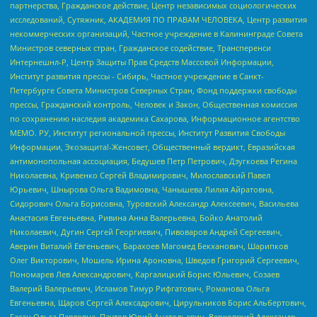
партнерства, Гражданское действие, Центр независимых социологических
исследований, Сутяжник, АКАДЕМИЯ ПО ПРАВАМ ЧЕЛОВЕКА, Центр развития
некоммерческих организаций, Частное учреждение в Калининграде Совета
Министров северных стран, Гражданское содействие, Трансперенси
Интернешнл-Р, Центр Защиты Прав Средств Массовой Информации,
Институт развития прессы - Сибирь, Частное учреждение в Санкт-
Петербурге Совета Министров Северных Стран, Фонд поддержки свободы
прессы, Гражданский контроль, Человек и Закон, Общественная комиссия
по сохранению наследия академика Сахарова, Информационное агентство
МЕМО. РУ, Институт региональной прессы, Институт Развития Свободы
Информации, Экозащита!-Женсовет, Общественный вердикт, Евразийская
антимонопольная ассоциация, Бедушев Петр Петрович, Дзугкоева Регина
Николаевна, Кривенко Сергей Владимирович, Милославский Павел
Юрьевич, Шнырова Ольга Вадимовна, Чанышева Лилия Айратовна,
Сидорович Ольга Борисовна, Туровский Александр Алексеевич, Васильева
Анастасия Евгеньевна, Ривина Анна Валерьевна, Бойко Анатолий
Николаевич, Дугин Сергей Георгиевич, Пивоваров Андрей Сергеевич,
Аверин Виталий Евгеньевич, Барахоев Магомед Бекханович, Шарипков
Олег Викторович, Мошель Ирина Ароновна, Шведов Григорий Сергеевич,
Пономарев Лев Александрович, Каргалицкий Борис Юльевич, Созаев
Валерий Валерьевич, Исламов Тимур Рифгатович, Романова Ольга
Евгеньевна, Щаров Сергей Алексадрович, Цирульников Борис Альбертович,
Гасан Ольга Павловна, Паутов Юрий Анатольевич, Верховский Александр