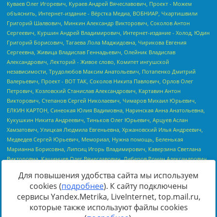
Для повышения удобства сайта мы используем
cookies (
подробнее
). К сайту подключены
сервисы Yandex.Metrika, LiveInternet, top.mail.ru,
Источник:
https://minjust.gov.ru/uploaded/files/reestr-
которые также используют файлы cookies
inostrannyih-agentov-22-03-2024.pdf
данные на
22.03.2024