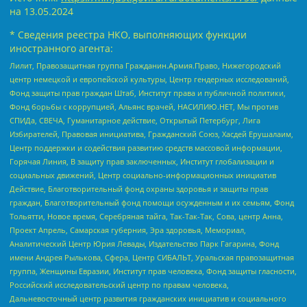
на
13.05.2024
* Сведения реестра НКО, выполняющих функции
иностранного агента:
Лилит, Правозащитная группа Гражданин.Армия.Право, Нижегородский
центр немецкой и европейской культуры, Центр гендерных исследований,
Фонд защиты прав граждан Штаб, Институт права и публичной политики,
Фонд борьбы с коррупцией, Альянс врачей, НАСИЛИЮ.НЕТ, Мы против
СПИДа, СВЕЧА, Гуманитарное действие, Открытый Петербург, Лига
Избирателей, Правовая инициатива, Гражданский Союз, Хасдей Ерушалаим,
Центр поддержки и содействия развитию средств массовой информации,
Горячая Линия, В защиту прав заключенных, Институт глобализации и
социальных движений, Центр социально-информационных инициатив
Действие, Благотворительный фонд охраны здоровья и защиты прав
граждан, Благотворительный фонд помощи осужденным и их семьям, Фонд
Тольятти, Новое время, Серебряная тайга, Так-Так-Так, Сова, центр Анна,
Проект Апрель, Самарская губерния, Эра здоровья, Мемориал,
Аналитический Центр Юрия Левады, Издательство Парк Гагарина, Фонд
имени Андрея Рылькова, Сфера, Центр СИБАЛЬТ, Уральская правозащитная
группа, Женщины Евразии, Институт прав человека, Фонд защиты гласности,
Российский исследовательский центр по правам человека,
Дальневосточный центр развития гражданских инициатив и социального