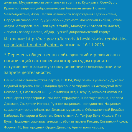
джамаат, Мусульманская религиозная группа п. Кушкуль г. Оренбург,
Крымско-татарский добровольческий батальон имени Номана
Челебиджихана, Азов, Партия исламского возрождения Таджикистана,
Народная самооборона, Дуббайский джамаат, московская ячейка, Батал-
Хаджи Белхороев, Маньяки Культ Убийц, Молодёжь Которая Улыбается,
Легион Свобода России, Айдар, Русский добровольческий корпус
Источник:
http://nac.gov.ru/terroristicheskie-i-ekstremistskie-
organizacii-i-materialy.html
данные на
16.11.2023
* Перечень общественных объединений и религиозных
организаций в отношении которых судом принято
вступившее в законную силу решение о ликвидации или
запрете деятельности:
Национал-большевистская партия, ВЕК РА, Рада земли Кубанской Духовно
Родовой Державы Русь, Община Духовного Управления Асгардской Веси
Беловодья, Славянская Община Капища Веды Перуна, Мужская Духовная
Семинария Староверов-Инглингов, Нурджулар, К Богодержавию, Таблиги
Джамаат, Свидетели Иеговы, Русское национальное единство, Национал-
социалистическое общество, Джамаат мувахидов, Объединенный Вилайат
Кабарды, Балкарии и Карачая, Союз славян, Ат-Такфир Валь-Хиджра, Пит
Буль, Национал-социалистическая рабочая партия России, Славянский союз,
Формат-18, Благородный Орден Дьявола, Армия воли народа,