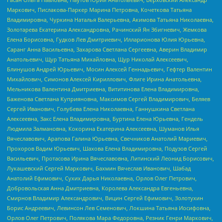
Маркович, Пислакова-Паркер Марина Петровна, Кочеткова Татьяна
Владимировна, Чуркина Наталья Валерьевна, Акимова Татьяна Николаевна,
Золотарева Екатерина Александровна, Рачинский Ян Збигневич, Жемкова
Елена Борисовна, Гудков Лев Дмитриевич, Илларионова Юлия Юрьевна,
Саранг Анна Васильевна, Захарова Светлана Сергеевна, Аверин Владимир
Анатольевич, Щур Татьяна Михайловна, Щур Николай Алексеевич,
Блинушов Андрей Юрьевич, Мосин Алексей Геннадьевич, Гефтер Валентин
Михайлович, Симонов Алексей Кириллович, Флиге Ирина Анатольевна,
Мельникова Валентина Дмитриевна, Вититинова Елена Владимировна,
Баженова Светлана Куприяновна, Максимов Сергей Владимирович, Беляев
Сергей Иванович, Голубева Елена Николаевна, Ганнушкина Светлана
Алексеевна, Закс Елена Владимировна, Буртина Елена Юрьевна, Гендель
Людмила Залмановна, Кокорина Екатерина Алексеевна, Шуманов Илья
Вячеславович, Арапова Галина Юрьевна, Свечников Анатолий Мариевич,
Прохоров Вадим Юрьевич, Шахова Елена Владимировна, Подузов Сергей
Васильевич, Протасова Ирина Вячеславовна, Литинский Леонид Борисович,
Лукашевский Сергей Маркович, Бахмин Вячеслав Иванович, Шабад
Анатолий Ефимович, Сухих Дарья Николаевна, Орлов Олег Петрович,
Добровольская Анна Дмитриевна, Королева Александра Евгеньевна,
Смирнов Владимир Александрович, Вицин Сергей Ефимович, Золотухин
Борис Андреевич, Левинсон Лев Семенович, Локшина Татьяна Иосифовна,
Орлов Олег Петрович, Полякова Мара Федоровна, Резник Генри Маркович,