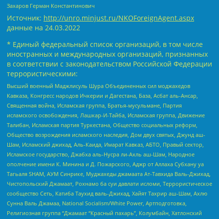
Захаров Герман Константинович
Источник:
http://unro.minjust.ru/NKOForeignAgent.aspx
данные на
24.03.2022
* Единый федеральный список организаций, в том числе
иностранных и международных организаций, признанных
в соответствии с законодательством Российской Федерации
террористическими:
Высший военный Маджлисуль Шура Объединенных сил моджахедов
Кавказа, Конгресс народов Ичкерии и Дагестана, База, Асбат аль-Ансар,
Священная война, Исламская группа, Братья-мусульмане, Партия
исламского освобождения, Лашкар-И-Тайба, Исламская группа, Движение
Талибан, Исламская партия Туркестана, Общество социальных реформ,
Общество возрождения исламского наследия, Дом двух святых, Джунд аш-
Шам, Исламский джихад, Аль-Каида, Имарат Кавказ, АБТО, Правый сектор,
Исламское государство, Джабха аль-Нусра ли-Ахль аш-Шам, Народное
ополчение имени К. Минина и Д. Пожарского, Аджр от Аллаха Субхану уа
Тагьаля SHAM, АУМ Синрике, Муджахеды джамаата Ат-Тавхида Валь-Джихад,
Чистопольский Джамаат, Рохнамо ба суи давлати исломи, Террористическое
сообщество Сеть, Катиба Таухид валь-Джихад, Хайят Тахрир аш-Шам, Ахлю
Сунна Валь Джамаа, National Socialism/White Power, Артподготовка,
Религиозная группа “Джамаат “Красный пахарь”, Колумбайн, Хатлонский