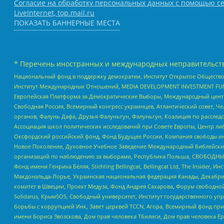
Согласие на обработку персональных данных с помощью се
LiveInternet, top.mail.ru
ПОКАЗАТЬ БАННЕРНЫЕ МЕСТА
* Перечень иностранных и международных неправительств
Национальный фонд в поддержку демократии, Институт Открытое Общество
Институт Международных Отношений, MEDIA DEVELOPMENT INVESTMENT FUND,
Европейская Платформа за Демократические Выборы, Международный цент
Свободная Россия, Всемирный конгресс украинцев, Атлантический совет, Ч
органов, Фалунь Дафа, Друзья Фалуньгун, Фалуньгун, Коалиция по рассле
Ассоциация школ политических исследований при Совете Европы, Центр ли
Оксфордский российский фонд, Фонд Будущее России, Компания свободы ин
Новое Поколение, Духовное Учебное Заведение Международный Библейский
организаций по наблюдению за выборами, Республика Польша, СВОБОДНЫЙ
Фонд имени Генриха Бёлля, Stichting Bellingcat, Bellingcat Ltd, The Inside
Макдональда-Лорье, Украинская национальная федерация Канады, Декабрис
комитет в Швеции, Проект Медуза, Фонд Андрея Сахарова, Форум свободной 
Solidarus, КрымSOS, Свободный университет, Институт государственного у
борьбы с коррупцией Инк, Завет церквей TCCN, Агора, Всемирный фонд при
имени Бориса Звозскова, Дом прав человека Тбилиси, Дом прав человека Ер