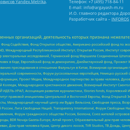
рвисов Yandex.Metrika,
Телефон: +7 (495) 718-84-11
E-mail: info@argayash-m.ru
И.О. главного редактора Доро
Разработчик сайта –
INFOROS
енных организаций, деятельность которых признана нежелате
 Фонд Содействия, Фонд Открытое общество, Американо-российский фонд по э
 Международный Республиканский Институт, Открытая Россия, Институт совре
р электоральных исследований, Германский фонд Маршалла Соединенных Штатов
еловек в беде, Европейский фонд за демократию, Джеймстаунский фонд, Прожект
дованию преследования в отношении Фалуньгун в Китае, Всемирная организация 
беральной современности, Форум русскоязычных европейцев, Немецко-русский о
формации, Проект Медиа, Международное партнерство за права человека, Духов
 Колледж, Международное христианское движение, Всемирный Институт Саентол
 ИДЕЛЬ-УРАЛ, Ассоциация развития журналистики, IStories fonds, Королевск
r, Институт правовой инициативы Центральной и Восточной Европы, Фонд Открытой Э
ты, Международный научный центр им Вудро Вильсона, Свободная пресса, Возро
России, Лига Свободных Наций, Transparеncy International, Форум Свободных Н
правления, Форум гражданского общества Россия, Беллона, Союз жителей острово
роды, BDR Novaja Gazeta-Europe, Алтай проект, Образовательный дом прав челов
еван, Дом прав человека Крым, Центр дикого лосося, TVR Studios, ТВ Дождь, Це