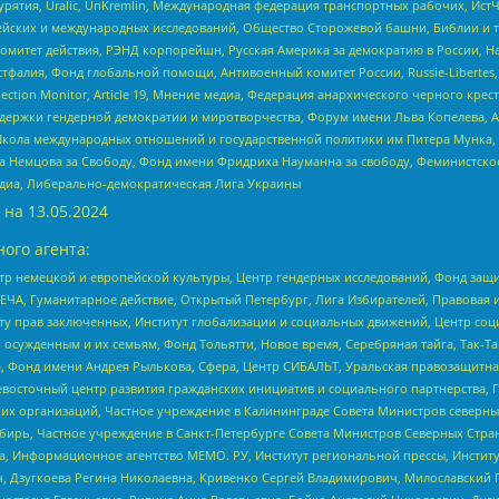
урятия, Uralic, UnKremlin, Международная федерация транспортных рабочих, Ист
ейских и международных исследований, Общество Сторожевой башни, Библии и тр
омитет действия, РЭНД корпорейшн, Русская Америка за демократию в России, Н
фалия, Фонд глобальной помощи, Антивоенный комитет России, Russie-Libertes, L
lection Monitor, Article 19, Мнение медиа, Федерация анархического черного кр
и гендерной демократии и миротворчества, Форум имени Льва Копелева, American C
г, Школа международных отношений и государственной политики им Питера Мунка
 Немцова за Свободу, Фонд имени Фридриха Науманна за свободу, Феминистско
медиа, Либерально-демократическая Лига Украины
 на
13.05.2024
ого агента:
р немецкой и европейской культуры, Центр гендерных исследований, Фонд защи
ЧА, Гуманитарное действие, Открытый Петербург, Лига Избирателей, Правовая 
иту прав заключенных, Институт глобализации и социальных движений, Центр 
ужденным и их семьям, Фонд Тольятти, Новое время, Серебряная тайга, Так-Так-
, Фонд имени Андрея Рылькова, Сфера, Центр СИБАЛЬТ, Уральская правозащитна
невосточный центр развития гражданских инициатив и социального партнерства, 
 организаций, Частное учреждение в Калининграде Совета Министров северных 
бирь, Частное учреждение в Санкт-Петербурге Совета Министров Северных Стра
а, Информационное агентство МЕМО. РУ, Институт региональной прессы, Инсти
ч, Дзугкоева Регина Николаевна, Кривенко Сергей Владимирович, Милославски