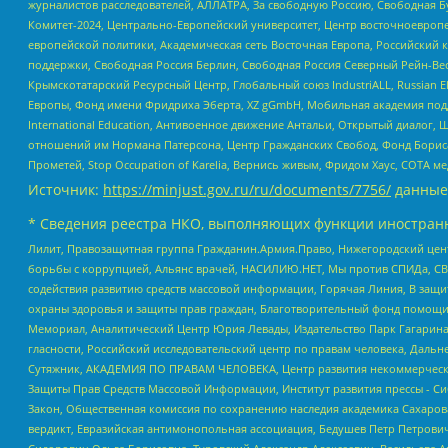
журналистов расследователей, АЛЛАТРА, За свободную Россию, Свободная Б
Комитет-2024, Центрально-Европейский университет, Центр восточноевроп
европейской политики, Академическая сеть Восточная Европа, Российский к
поддержки, Свободная Россия Берлин, Свободная Россия Северный Рейн-Вест
Крымскотатарский Ресурсный Центр, Глобальный союз IndustriALL, Russian E
Европы, Фонд имени Фридриха Эберта, XZ gGmbH, Мобильная академия поддержк
International Education, Антивоенное движение Антальи, Открытый диало
отношений им Нормана Патерсона, Центр Гражданских Свобод, Фонд Бориса
Прометей, Stop Occupation of Karelia, Вернись живым, Фридом Хаус, СОТА 
Источник:
https://minjust.gov.ru/ru/documents/7756/
данные
* Сведения реестра НКО, выполняющих функции иностранн
Лилит, Правозащитная группа Гражданин.Армия.Право, Нижегородский цент
борьбы с коррупцией, Альянс врачей, НАСИЛИЮ.НЕТ, Мы против СПИДа, СВЕ
содействия развитию средств массовой информации, Горячая Линия, В защ
охраны здоровья и защиты прав граждан, Благотворительный фонд помощи ос
Мемориал, Аналитический Центр Юрия Левады, Издательство Парк Гагарина
гласности, Российский исследовательский центр по правам человека, Даль
Сутяжник, АКАДЕМИЯ ПО ПРАВАМ ЧЕЛОВЕКА, Центр развития некоммерческих
Защиты Прав Средств Массовой Информации, Институт развития прессы - Си
Закон, Общественная комиссия по сохранению наследия академика Сахаров
вердикт, Евразийская антимонопольная ассоциация, Бедушев Петр Петрови