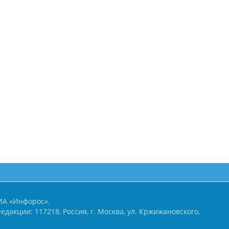
ИА «Инфорос».
едакции: 117218, Россия, г. Москва, ул. Кржижановского,