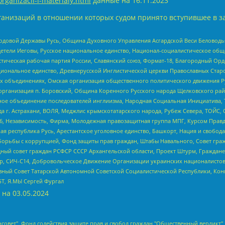
organizacii-i-materialy.html
данные на
16.11.2023
анизаций в отношении которых судом принято вступившее в з
 Родовой Державы Русь, Община Духовного Управления Асгардской Веси Беловод
детели Иеговы, Русское национальное единство, Национал-социалистическое об
истическая рабочая партия России, Славянский союз, Формат-18, Благородный Ор
ациональное единство, Древнерусской Инглистической церкви Православных Ста
ных объединениях, Омская организация общественного политического движения Р
рганизация п. Боровский, Община Коренного Русского народа Щелковского район
гиозное объединение последователей инглиизма, Народная Социальная Инициатива,
 г. Астрахани, ВОЛЯ, Меджлис крымскотатарского народа, Рубеж Севера, ТОЙС, 
6, Независимость, Фирма, Молодежная правозащитная группа МПГ, Курсом Правд
ая республика Русь, Арестантское уголовное единство, Башкорт, Нация и свобода,
орьбы с коррупцией, Фонд защиты прав граждан, Штабы Навального, Совет гражд
ный совет граждан РСФСР СССР Архангельской области, Проект Штурм, Граждане 
tsApp, СИЧ-С14, Добровольческое Движение Организации украинских националисто
ный Совет Татарской Автономной Советской Социалистической Республики, Кон
БТ, Я.МЫ Сергей Фургал
 на
03.05.2024
мная некоммерческая организация "Центр по работе с проблемой насилия "НАСИЛИЮ.НЕТ", Межрегиональный профессиональный союз работников здравоохранения "Альянс врачей", Юридическое лицо, зарегистрированное в Латвийской Республике, SIA "Medusa Project" (регистрационный номер 40103797863, дата регистрации 10.06.2014), Некоммерческая организация "Фонд по борьбе с коррупцией", Автономная некоммерческая организация "Институт права и публичной политики", Баданин Роман Сергеевич, Гликин Максим Александрович, Железнова Мария Михайловна, Лукьянова Юлия Сергеевна, Маетная Елизавета Витальевна, Маняхин Петр Борисович, Чуракова Ольга Владимировна, Ярош Юлия Петровна, Юридическое лицо "The Insider SIA", зарегистрированное в Риге, Латвийская Республика (дата регистрации 26.06.2015), являющееся администратором доменного имени интернет-издания "The Insider SIA", https://theins.ru, Постернак Алексей Евгеньевич, Рубин Михаил Аркадьевич, Анин Роман Александрович, Юридическое лицо Istories fonds, зарегистрированное в Латвийской Республике (регистрационный номер 50008295751, дата регистрации 24.02.2020), Великовский Дмитрий Александрович, Долинина Ирина Николаевна, Мароховская Алеся Алексеевна, Шлейнов Роман Юрьевич, Шмагун Олеся Валентиновна, Общество с ограниченной ответственностью "Альтаир 2021", Общество с ограниченной ответственностью "Вега 2021", Общество с ограниченной ответственностью "Главный редактор 2021", Общество с ограниченной ответственностью "Ромашки монолит", Важенков Артем Валерьевич, Ивановская областная общественная организация "Центр гендерных исследований", Гурман Юрий Альбертович, Медиапроект "ОВД-Инфо", Егоров Владимир Владимирович, Жилинский Владимир Александрович, Общество с ограниченной ответственностью "ЗП", Иванова София Юрьевна, Карезина Инна Павловна, Кильтау Екатерина Викторовна, Петров Алексей Викторович, Пискунов Сергей Евгеньевич, Смирнов Сергей Сергеевич, Тихонов Михаил Сергеевич, Общество с ограниченной ответственностью "ЖУРНАЛИСТ-ИНОСТРАННЫЙ АГЕНТ", Арапова Галина Юрьевна, Вольтская Татьяна Анатольевна, Американская компания "Mason G.E.S. Anonymous Foundation" (США), являющаяся владельцем интернет-издания https://mnews.world/, Компания "Stichting Bellingcat", зарегистрированная в Нидерландах (дата регистрации 11.07.2018), Захаров Андрей Вячеславович, Клепиковская Екатерина Дмитриевна, Общество с ограниченной ответственностью "МЕМО", Перл Роман Александрович, Симонов Евгений Алексеевич, Соловьева Елена Анатольевна, Сотников Даниил Владимирович, Сурначева Елизавета Дмитриевна, Автономная некоммерческая организация по защите прав человека и информированию населения "Якутия – Наше Мнение", Общество с ограниченной ответственностью "Москоу диджитал медиа", с 26.01.2023 Общество с ограниченной ответственностью "Чайка Белые сады", Ветошкина Валерия Валерьевна, Заговора Максим Александрович, Межрегиональное общественное движение "Российская ЛГБТ - сеть", Оленичев Максим Владимирович, Павлов Иван Юрьевич, Скворцова Елена Сергеевна, Общество с ограниченной ответственностью "Как бы инагент", Кочетков Игорь Викторович, Общество с ограниченной ответственностью "Честные выборы", Еланчик Олег Александрович, Общество с ограниченной ответственностью "Нобелевский призыв", Гималова Регина Эмилевна, Григорьев Андрей Валерьевич, Григорьева Алина Александровна, Ассоциация по содействию защите прав призывников, альтернативнослужащих и военнослужащих "Правозащитная группа "Гражданин.Армия.Право", Хисамова Регина Фаритовна, Автономная некоммерческая организация по реализации социально-правовых программ "Лилит", Дальн