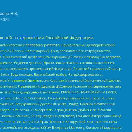
хова Н.В.
2026
льной на территории Российской Федерации:
кономическому и правовому развитию, Национальный Демократический
менной России, Черноморский фонд регионального сотрудничества,
, Тихоокеанский центр защиты окружающей среды и природных ресурсов,
 Хармони, Родники дракона, Врачи против насильственного извлечения
по расследованию преследований Фалуньгун, Пражский гражданский центр,
бмен, Бард колледж, Европейский выбор, Фонд Ходорковского,
ное Управление Евангельских Христиан Украинской Христианской Церкви,
огических Предприятий, Церковь Духовной Технологии, Европейская сеть
ий Институт Международных Отношений, КРИМСЬКА ПРАВОЗАХИСНА ГРУПА,
стонии, Calvert 22 Foundation, Канадский украинский конгресс, Институт
ждение, Всеукраинский духовный центр , Риддл, Русский антивоенный
ародов ПостРоссии, Солидарность с гражданским движением в России –
в Тисима и Хабомаи, Съезд народных депутатов, Гринпис Интернешнл, Фонд
ека Чернигов, Фонд Дом Прав Человека, Белорусский дом прав человека
нтр европейских исследований им Вилфрида Мартенса, Сетевое объединение