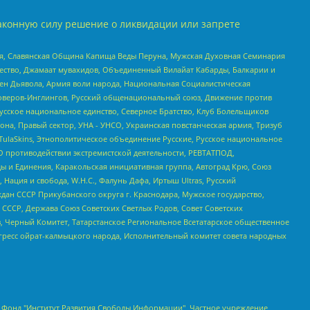
аконную силу решение о ликвидации или запрете
ья, Славянская Община Капища Веды Перуна, Мужская Духовная Семинария
щество, Джамаат мувахидов, Объединенный Вилайат Кабарды, Балкарии и
ден Дьявола, Армия воли народа, Национальная Социалистическая
роверов-Инглингов, Русский общенациональный союз, Движение против
усское национальное единство, Северное Братство, Клуб Болельщиков
а, Правый сектор, УНА - УНСО, Украинская повстанческая армия, Тризуб
 TulaSkins, Этнополитическое объединение Русские, Русское национальное
О противодействии экстремистской деятельности, РЕВТАТПОД,
ы и Единения, Каракольская инициативная группа, Автоград Крю, Союз
 Нация и свобода, W.H.С., Фалунь Дафа, Иртыш Ultras, Русский
ан СССР Прикубанского округа г. Краснодара, Мужское государство,
СССР, Держава Союз Советских Светлых Родов, Совет Советских
в, Черный Комитет, Татарстанское Региональное Всетатарское общественное
гресс ойрат-калмыцкого народа, Исполнительный комитет совета народных
евосточное общественное движение "Маяк", Санкт-Петербургская ЛГБТ-инициативная группа "Выход", Инициативная группа ЛГБТ+ "Реверс", Алексеев Андрей Викторович, Бекбулатова Таисия Львовна, Беляев Иван Михайлович, Владыкина Елена Сергеевна, Гельман Марат Александрович, Никульшина Вероника Юрьевна, Толоконникова Надежда Андреевна, Шендерович Виктор Анатольевич, Общество с ограниченной ответственностью "Данное сообщение", Общество с ограниченной ответственностью Издательский дом "Новая глава", Айнбиндер Александра Александровна, Московский комьюнити-центр для ЛГБТ+инициатив, Благотворительный фонд развития филантропии, Deutsche Welle (Германия, Kurt-Schumacher-Strasse 3, 53113 Bonn), Борзунова Мария Михайловна, Воробьев Виктор Викторович, Голубева Анна Львовна, Константинова Алла Михайловна, Малкова Ирина Владимировна, Мурадов Мурад Абдулгалимович, Осетинская Елизавета Николаевна, Понасенков Евгений Николаевич, Ганапольский Матвей Юрьевич, Киселев Евгений Алексеевич, Борухович Ирина Григорьевна, Дремин Иван Тимофеевич, Дубровский Дмитрий Викторович, Красноярская региональная общественная организация поддержки и развития альтернативных образовательных технологий и межкультурных коммуникаций "ИНТЕРРА", Маяковская Екатерина Алексеевна, Фейгин Марк Захарович, Филимонов Андрей Викторович, Дзугкоева Регина Николаевна, Доброхотов Роман Александрович, Дудь Юрий Александрович, Елкин Сергей Владимирович, Кругликов Кирилл Игоревич, Сабунаева Мария Леонидовна, Семенов Алексей Владимирович, Шаинян Карен Багратович, Шульман Екатерина Михайловна, Асафьев Артур Валерьевич, Вахштайн Виктор Семенович, Венедиктов Алексей Алексеевич, Лушникова Екатерина Евгеньевна, Волков Леонид Михайлович, Невзоров Александр Глебович, Пархоменко Сергей Борисович, Сироткин Ярослав Николаевич, Кара-Мурза Владимир Владимирович, Баранова Наталья Владимировна, Гозман Леонид Яковлевич, Кагарлицкий Борис Юльевич, Климарев Михаил Валерьевич, Милов Владимир Станиславович, Автономная некоммерческая организация Краснодарский центр современного искусства "Типография", Моргенштерн Алишер Тагирович, Соболь Любовь Эдуардовна, Общество с ограниченной ответственностью "ЛИЗА НОРМ", Каспаров Гарри Кимович, Ходорковский Михаил Борисович, Общество с ограниченной ответственностью "Апрельские тезисы", Данилович Ирина Брониславовна, Кашин Олег Владимирович, Петров Николай Владимирович, Пивоваров Алексей Владимирович, Соколов Михаил Владимирович, Цветкова Юлия Владимировна, Чичваркин Евгений Александрович, Комитет против пыток/Команда против пыток, Общество с ограниченной ответственностью "Первый научный", Общество с ограниченной ответственностью "Вертолет и ко", Белоцерковская Вероника Борисовна, Кац Максим Евгеньевич, Лазарева Татьяна Юрьевна, Шаведдинов Руслан Табризович, Яшин Илья Валерьевич, Общество с ограниченной ответственностью "Иноагент ААВ", Алешковский Дмитрий Петрович, Альбац Евгения Марковна, Быков Дмитрий Львович, Галямина Юлия Евгеньевна, Лойко Сергей Леонидович, Мартынов Кирилл Константинович, Медведев Сергей Александрович, Крашенинников Федор Геннадиевич, Гордеева Катерина Вл