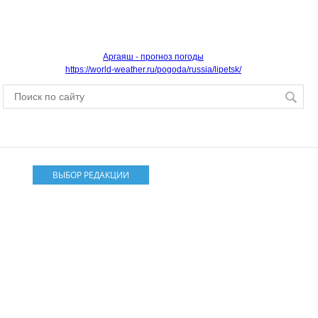
Аргаяш - прогноз погоды
https://world-weather.ru/pogoda/russia/lipetsk/
ВЫБОР РЕДАКЦИИ