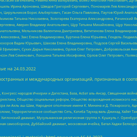
настасия Евгеньевна, Ривина Анна Валерьевна, Бойко Анатолий Николаевич, Дуг
ошель Ирина Ароновна, Шведов Григорий Сергеевич, Пономарев Лев Александро
ч, Цирульников Борис Альбертович, Гасан Ольга Павловна, Паутов Юрий Анато
Акимова Татьяна Николаевна, Золотарева Екатерина Александровна, Рачинский Я
Сергеевна, Аверин Владимир Анатольевич, Щур Татьяна Михайловна, Щур Никола
Анатольевна, Мельникова Валентина Дмитриевна, Вититинова Елена Владимировн
 Алексеевна, Закс Елена Владимировна, Буртина Елена Юрьевна, Гендель Людмил
рохоров Вадим Юрьевич, Шахова Елена Владимировна, Подузов Сергей Васильеви
й Ефимович, Сухих Дарья Николаевна, Орлов Олег Петрович, Добровольская Анн
нсон Лев Семенович, Локшина Татьяна Иосифовна, Орлов Олег Петрович, Поляк
ые на
24.03.2022
ностранных и международных организаций, признанных в соотв
нгресс народов Ичкерии и Дагестана, База, Асбат аль-Ансар, Священная война,
уркестана, Общество социальных реформ, Общество возрождения исламского насл
Нусра ли-Ахль аш-Шам, Народное ополчение имени К. Минина и Д. Пожарского, Ад
сломи, Террористическое сообщество Сеть, Катиба Таухид валь-Джихад, Хайят Тах
, Хатлонский джамаат, Мусульманская религиозная группа п. Кушкуль г. Оренбу
ная самооборона, Дуббайский джамаат, московская ячейка, Батал-Хаджи Белхор