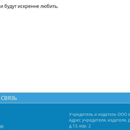
 и будут искренне любить.
 СВЯЗЬ
Учредитель и издатель ООО 
Адрес учредителя, издателя, р
зи
д.13, кор. 2