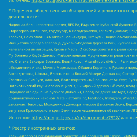
Источник:
http://nac.gov.ru/terroristicheskie-i-ekstremistskie-
* Перечень общественных объединений и религиозных орг
деятельности:
Национал-большевистская партия, ВЕК РА, Рада земли Кубанской Духовно
Староверов-Инглингов, Нурджулар, К Богодержавию, Таблиги Джамаат, Сви
Карачая, Союз славян, Ат-Такфир Валь-Хиджра, Пит Буль, Национал-социал
Инициатива города Череповца, Духовно-Родовая Держава Русь, Русское н
нелегальной иммиграции, Кровь и Честь, О свободе совести и о религиоз
Футбольного Клуба Динамо, Файзрахманисты, Мусульманская религиозная о
им. Степана Бандеры, Братство, Белый Крест, Misanthropic division, Рели
объединение Атака, Мечеть Мирмамеда, Община Коренного Русского народа
Артподготовка, Штольц, В честь иконы Божией Матери Державная, Сектор 1
Славянских Сил Руси, Алля-Аят, Благотворительный пансионат Ак Умут, Русск
Патриотический клуб-Новокузнецк/РПК, Сибирский державный союз, Фонд б
Народное объединение русского движения, Народное движение Адат, Народ
Социалистических Районов, Meta Platforms Inc, Facebook, Instagram, Wha
движение, Невоград, Молодежное Демократическое Движение Весна, Верхов
депутатов Красноярского края, Этническое национальное объединение, ЛГ
Источник:
https://minjust.gov.ru/ru/documents/7822/
данные
* Реестр иностранных агентов:
Калининградская региональная общественная организация "Экозащита!-Женсовет", Фонд содействия защите прав и свобод граждан "Общественный вердикт", Фонд "Институт Развития Свободы Информации", Частное учреждение "Информационное агентство МЕМО. РУ", Региональная общественная организация "Общественная комиссия по сохранению наследия академика Сахарова", Фонд поддержки свободы прессы, Санкт-Петербургская общественная правозащитная организация "Гражданский контроль", Межрегиональная общественная организация "Информационно-просветительский центр "Мемориал", Региональный Фонд "Центр Защиты Прав Средств Массовой Информации", с 05.12.2023 Фонд "Центр Защиты Прав Средств массовой информации", Региональная общественная благотворительная организация помощи беженцам и мигрантам "Гражданское содействие", Негосударственное образовательное учреждение дополнительного профессионального образования (повышение квалификации) специалистов "АКАДЕМИЯ ПО ПРАВАМ ЧЕЛОВЕКА", Свердловская региональная общественная организация "Сутяжник", Автономная некоммерческая организация "Центр независимых социологических исследований", Союз общественных объединений "Российский исследовательский центр по правам человека", Региональное общественное учреждение научно-информационный центр "МЕМОРИАЛ", Некоммерческая организация "Фонд защиты гласности", Автономная некоммерческая организация "Институт прав человека", Городская общественная организация "Екатеринбургское общество "МЕМОРИАЛ", Городская общественная организация "Рязанское историко-просветительское и правозащитное общество "Мемориал" (Рязанский Мемориал), Челябинский региональный орган общественной самодеятельности – женское общественное объединение "Женщины Евразии", Челябинский региональный орган общественной самодеятельности "Уральская правозащитная группа", Фонд содействия защите здоровья и социальной справедливости имени Андрея Рылькова, Автономная Некоммерческая Организация "Аналитический Центр Юрия Левады", Автономная некоммерческая организация социальной поддержки населения "Проект Апрель", Региональная общественная организация помощи женщинам и детям, находящимся в кризисной ситуации "Информационно-методический центр "Анна", Фонд содействия развитию массовых коммуникаций и правовому просвещению "Так-так-Так", Фонд содействия устойчивому развитию "Серебряная тайга", Свердловский региональный общественный фонд социальных проектов "Новое время", "Idel.Реалии", Кавказ.Реалии, Крым.Реалии, Телеканал Настоящее Время, Татаро-башкирская служба Радио Свобода (Azatliq Radiosi), Радио Свободная Европа/Радио Свобода (PCE/PC), "Сибирь.Реалии", "Фактограф", Благотворительный фонд помощи осужденным и их семьям, Автономная некоммерческая организация "Институт глобализации и социальных движений", Фонд "В защиту прав заключенных", Частное учреждение "Центр поддержки и содействия развитию средств массовой информации", Пензенский региональный общественный благотворительный фонд "Гражданский союз", "Север.Реалии", Некоммерческая организация Фонд "Правовая инициатива", Общество с ограниченной ответственностью "Радио Свободная Европа/Радио Свобода", Чешское информационное агентство "MEDIUM-ORIENT", Красноярская региональная общественная организация "Мы против СПИДа", Камалягин Денис Николаевич, Маркелов Сергей Евгеньевич, Пономарев Лев Александрович, Савицкая Людмила Алексеевна, Автоно