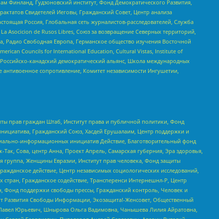
Чам Финланд, Гудзоновский институт, Фонд Демократического Развития,
актатов Свидетелей Иеговы, Гражданский Совет, Центр анализа
астоящая Россия, Глобальная сеть журналистов-расследователей, Служба
a Asocicion de Rusos Libres, Союз за возвращение Северных территорий,
еста, Радио Свободная Европа, Германское общество изучения Восточной
ouncils for International Education, Cultural Vistas, Institute of
, Российско-канадский демократический альянс, Школа международных
е антивоенное сопротивление, Комитет независимости Ингушетии,
ты прав граждан Штаб, Институт права и публичной политики, Фонд
инициатива, Гражданский Союз, Хасдей Ерушалаим, Центр поддержки и
социально-информационных инициатив Действие, Благотворительный фонд
Так, Сова, центр Анна, Проект Апрель, Самарская губерния, Эра здоровья,
я группа, Женщины Евразии, Институт прав человека, Фонд защиты
Гражданское действие, Центр независимых социологических исследований,
стран, Гражданское содействие, Трансперенси Интернешнл-Р, Центр
н, Фонд поддержки свободы прессы, Гражданский контроль, Человек и
тут Развития Свободы Информации, Экозащита!-Женсовет, Общественный
й Павел Юрьевич, Шнырова Ольга Вадимовна, Чанышева Лилия Айратовна,