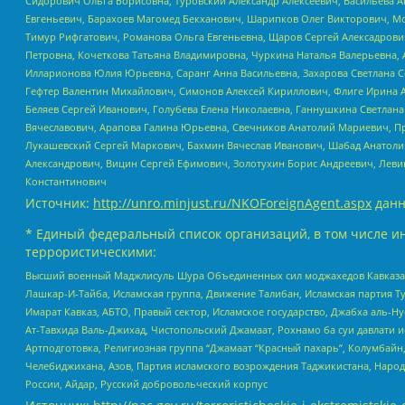
Сидорович Ольга Борисовна, Туровский Александр Алексеевич, Васильева А
Евгеньевич, Барахоев Магомед Бекханович, Шарипков Олег Викторович, М
Тимур Рифгатович, Романова Ольга Евгеньевна, Щаров Сергей Алексадрови
Петровна, Кочеткова Татьяна Владимировна, Чуркина Наталья Валерьевна, 
Илларионова Юлия Юрьевна, Саранг Анна Васильевна, Захарова Светлана 
Гефтер Валентин Михайлович, Симонов Алексей Кириллович, Флиге Ирина 
Беляев Сергей Иванович, Голубева Елена Николаевна, Ганнушкина Светлана
Вячеславович, Арапова Галина Юрьевна, Свечников Анатолий Мариевич, П
Лукашевский Сергей Маркович, Бахмин Вячеслав Иванович, Шабад Анатоли
Александрович, Вицин Сергей Ефимович, Золотухин Борис Андреевич, Леви
Константинович
Источник:
http://unro.minjust.ru/NKOForeignAgent.aspx
данн
* Единый федеральный список организаций, в том числе и
террористическими:
Высший военный Маджлисуль Шура Объединенных сил моджахедов Кавказа, Ко
Лашкар-И-Тайба, Исламская группа, Движение Талибан, Исламская партия Т
Имарат Кавказ, АБТО, Правый сектор, Исламское государство, Джабха аль-
Ат-Тавхида Валь-Джихад, Чистопольский Джамаат, Рохнамо ба суи давлати и
Артподготовка, Религиозная группа “Джамаат “Красный пахарь”, Колумбайн
Челебиджихана, Азов, Партия исламского возрождения Таджикистана, Народ
России, Айдар, Русский добровольческий корпус