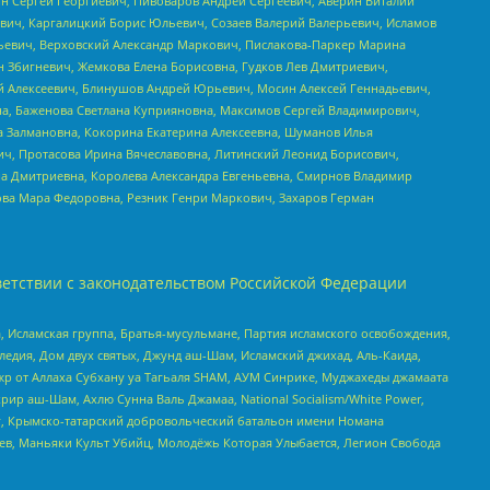
ин Сергей Георгиевич, Пивоваров Андрей Сергеевич, Аверин Виталий
вич, Каргалицкий Борис Юльевич, Созаев Валерий Валерьевич, Исламов
льевич, Верховский Александр Маркович, Пислакова-Паркер Марина
н Збигневич, Жемкова Елена Борисовна, Гудков Лев Дмитриевич,
й Алексеевич, Блинушов Андрей Юрьевич, Мосин Алексей Геннадьевич,
а, Баженова Светлана Куприяновна, Максимов Сергей Владимирович,
а Залмановна, Кокорина Екатерина Алексеевна, Шуманов Илья
ч, Протасова Ирина Вячеславовна, Литинский Леонид Борисович,
а Дмитриевна, Королева Александра Евгеньевна, Смирнов Владимир
ова Мара Федоровна, Резник Генри Маркович, Захаров Герман
етствии с законодательством Российской Федерации
 Исламская группа, Братья-мусульмане, Партия исламского освобождения,
едия, Дом двух святых, Джунд аш-Шам, Исламский джихад, Аль-Каида,
жр от Аллаха Субхану уа Тагьаля SHAM, АУМ Синрике, Муджахеды джамаата
рир аш-Шам, Ахлю Сунна Валь Джамаа, National Socialism/White Power,
рг, Крымско-татарский добровольческий батальон имени Номана
оев, Маньяки Культ Убийц, Молодёжь Которая Улыбается, Легион Свобода