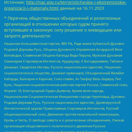
Источник:
http://nac.gov.ru/terroristicheskie-i-ekstremistskie-
organizacii-i-materialy.html
данные на
16.11.2023
* Перечень общественных объединений и религиозных
организаций в отношении которых судом принято
вступившее в законную силу решение о ликвидации или
запрете деятельности:
Национал-большевистская партия, ВЕК РА, Рада земли Кубанской Духовно
Родовой Державы Русь, Община Духовного Управления Асгардской Веси
Беловодья, Славянская Община Капища Веды Перуна, Мужская Духовная
Семинария Староверов-Инглингов, Нурджулар, К Богодержавию, Таблиги
Джамаат, Свидетели Иеговы, Русское национальное единство, Национал-
социалистическое общество, Джамаат мувахидов, Объединенный Вилайат
Кабарды, Балкарии и Карачая, Союз славян, Ат-Такфир Валь-Хиджра, Пит
Буль, Национал-социалистическая рабочая партия России, Славянский союз,
Формат-18, Благородный Орден Дьявола, Армия воли народа,
Национальная Социалистическая Инициатива города Череповца, Духовно-
Родовая Держава Русь, Русское национальное единство, Древнерусской
Инглистической церкви Православных Староверов-Инглингов, Русский
общенациональный союз, Движение против нелегальной иммиграции,
Кровь и Честь, О свободе совести и о религиозных объединениях, Омская
организация общественного политического движения Русское
национальное единство, Северное Братство, Клуб Болельщиков