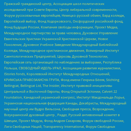
Пражский гражданский центр, Ассоциация школ политических
исследований при Совете Европы, Центр либеральной современности,
Форум русскоязычных европейцев, Немецко-русский обмен, Бард колледж,
Европейский выбор, Фонд Ходорковского, Оксфордский российский фонд,
Фонд Будущее России, Компания свободы информации, Проект Медиа,
Международное партнерство за права человека, Духовное Управление
Евангельских Христиан Украинской Христианской Церкви, Новое
Поколение, Духовное Учебное Заведение Международный Библейский
Колледж, Международное христианское движение, Всемирный Институт
Саентологических Предприятий, Церковь Духовной Технологии,
Европейская сеть организаций по наблюдению за выборами, Республика
Польша, СВОБОДНЫЙ ИДЕЛЬ-УРАЛ, Ассоциация развития журналистики,
IStories fonds, Королевский Институт Международных Отношений,
КРИМСЬКА ПРАВОЗАХИСНА ГРУПА, Фонд имени Генриха Бёлля, Stichting
Bellingcat, Bellingcat Ltd, The Insider, Институт правовой инициативы
Центральной и Восточной Европы, Фонд Открытой Эстонии, Calvert 22
Foundation, Канадский украинский конгресс, Институт Макдональда-Лорье,
Украинская национальная федерация Канады, Декабристы, Международный
научный центр им Вудро Вильсона, Свободная пресса, Возрождение,
Всеукраинский духовный центр , Риддл, Русский антивоенный комитет в
Швеции, Проект Медуза, Фонд Андрея Сахарова, Форум свободной России,
Лига Свободных Наций, Transparеncy International, Форум Свободных