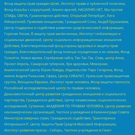
Фонд защиты прав граждан Штаб, Институт права и публичной политики,
Фонд борьбы с коррупцией, Альянс врачей, НАСИЛИЮ.НЕТ, Мы против
СПИДа, СВЕЧА, Гуманитарное действие, Открытый Петербург, Лига
Избирателей, Правовая инициатива, Гражданский Союз, Хасдей Ерушалаим,
Центр поддержки и содействия развитию средств массовой информации,
Горячая Линия, В защиту прав заключенных, Институт глобализации и
социальных движений, Центр социально-информационных инициатив
Действие, Благотворительный фонд охраны здоровья и защиты прав
граждан, Благотворительный фонд помощи осужденным и их семьям, Фонд
Тольятти, Новое время, Серебряная тайга, Так-Так-Так, Сова, центр Анна,
Проект Апрель, Самарская губерния, Эра здоровья, Мемориал,
Аналитический Центр Юрия Левады, Издательство Парк Гагарина, Фонд
имени Андрея Рылькова, Сфера, Центр СИБАЛЬТ, Уральская правозащитная
группа, Женщины Евразии, Институт прав человека, Фонд защиты гласности,
Российский исследовательский центр по правам человека,
Дальневосточный центр развития гражданских инициатив и социального
партнерства, Гражданское действие, Центр независимых социологических
исследований, Сутяжник, АКАДЕМИЯ ПО ПРАВАМ ЧЕЛОВЕКА, Центр развития
некоммерческих организаций, Частное учреждение в Калининграде Совета
Министров северных стран, Гражданское содействие, Трансперенси
Интернешнл-Р, Центр Защиты Прав Средств Массовой Информации,
Институт развития прессы - Сибирь, Частное учреждение в Санкт-