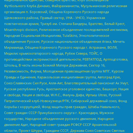
Футбольного Клуба Динамо, Файзрахманисты, Мусульманская религиозная
организация п. Боровский, Община Коренного Русского народа
Щелковского района, Правый сектор, УНА - УНСО, Украинская
повстанческая армия, Тризуб им. Степана Бандеры, Братство, Белый Крест,
Misanthropic division, Религиозное объединение последователей инглиизма,
Народная Социальная Инициатива, TulaSkins, Этнополитическое
объединение Русские, Русское национальное объединение Атака, Мечеть
Мирмамеда, Община Коренного Русского народа г. Астрахани, ВОЛЯ,
Меджлис крымскотатарского народа, Рубеж Севера, ТОЙС, О
противодействии экстремистской деятельности, РЕВТАТПОД, Артподготовка,
Штольц, В честь иконы Божией Матери Державная, Сектор 16,
Независимость, Фирма, Молодежная правозащитная группа МПГ, Курсом
Правды и Единения, Каракольская инициативная группа, Автоград Крю,
Союз Славянских Сил Руси, Алля-Аят, Благотворительный пансионат Ак Умут,
Русская республика Русь, Арестантское уголовное единство, Башкорт, Нация
и свобода, Нация и свобода, W.H.С., Фалунь Дафа, Иртыш Ultras, Русский
Патриотический клуб-Новокузнецк/РПК, Сибирский державный союз, Фонд
борьбы с коррупцией, Фонд защиты прав граждан, Штабы Навального,
Совет граждан СССР Прикубанского округа г. Краснодара, Мужское
государство, Народное объединение русского движения, Народное
движение Адат, Народный совет граждан РСФСР СССР Архангельской
области, Проект Штурм, Граждане СССР, Держава Союз Советских Светлых