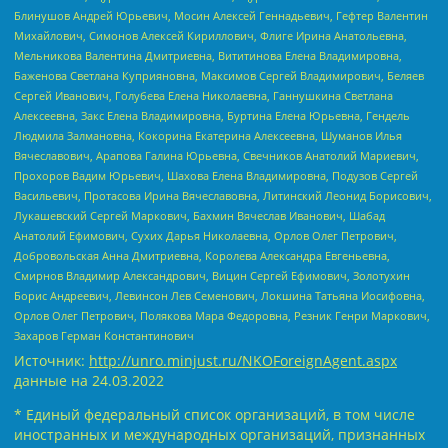
Блинушов Андрей Юрьевич, Мосин Алексей Геннадьевич, Гефтер Валентин
Михайлович, Симонов Алексей Кириллович, Флиге Ирина Анатольевна,
Мельникова Валентина Дмитриевна, Вититинова Елена Владимировна,
Баженова Светлана Куприяновна, Максимов Сергей Владимирович, Беляев
Сергей Иванович, Голубева Елена Николаевна, Ганнушкина Светлана
Алексеевна, Закс Елена Владимировна, Буртина Елена Юрьевна, Гендель
Людмила Залмановна, Кокорина Екатерина Алексеевна, Шуманов Илья
Вячеславович, Арапова Галина Юрьевна, Свечников Анатолий Мариевич,
Прохоров Вадим Юрьевич, Шахова Елена Владимировна, Подузов Сергей
Васильевич, Протасова Ирина Вячеславовна, Литинский Леонид Борисович,
Лукашевский Сергей Маркович, Бахмин Вячеслав Иванович, Шабад
Анатолий Ефимович, Сухих Дарья Николаевна, Орлов Олег Петрович,
Добровольская Анна Дмитриевна, Королева Александра Евгеньевна,
Смирнов Владимир Александрович, Вицин Сергей Ефимович, Золотухин
Борис Андреевич, Левинсон Лев Семенович, Локшина Татьяна Иосифовна,
Орлов Олег Петрович, Полякова Мара Федоровна, Резник Генри Маркович,
Захаров Герман Константинович
Источник:
http://unro.minjust.ru/NKOForeignAgent.aspx
данные на
24.03.2022
* Единый федеральный список организаций, в том числе
иностранных и международных организаций, признанных