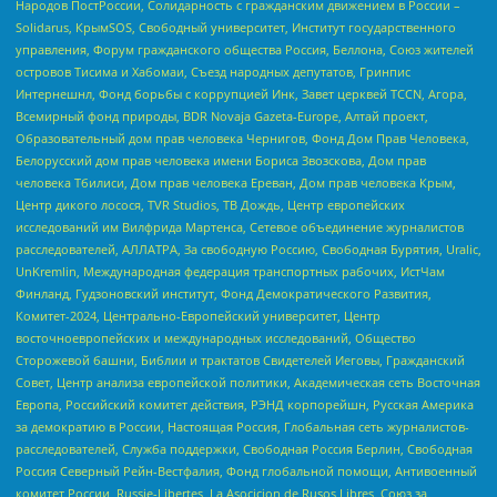
Народов ПостРоссии, Солидарность с гражданским движением в России –
Solidarus, КрымSOS, Свободный университет, Институт государственного
управления, Форум гражданского общества Россия, Беллона, Союз жителей
островов Тисима и Хабомаи, Съезд народных депутатов, Гринпис
Интернешнл, Фонд борьбы с коррупцией Инк, Завет церквей TCCN, Агора,
Всемирный фонд природы, BDR Novaja Gazeta-Europe, Алтай проект,
Образовательный дом прав человека Чернигов, Фонд Дом Прав Человека,
Белорусский дом прав человека имени Бориса Звозскова, Дом прав
человека Тбилиси, Дом прав человека Ереван, Дом прав человека Крым,
Центр дикого лосося, TVR Studios, ТВ Дождь, Центр европейских
исследований им Вилфрида Мартенса, Сетевое объединение журналистов
расследователей, АЛЛАТРА, За свободную Россию, Свободная Бурятия, Uralic,
UnKremlin, Международная федерация транспортных рабочих, ИстЧам
Финланд, Гудзоновский институт, Фонд Демократического Развития,
Комитет-2024, Центрально-Европейский университет, Центр
восточноевропейских и международных исследований, Общество
Сторожевой башни, Библии и трактатов Свидетелей Иеговы, Гражданский
Совет, Центр анализа европейской политики, Академическая сеть Восточная
Европа, Российский комитет действия, РЭНД корпорейшн, Русская Америка
за демократию в России, Настоящая Россия, Глобальная сеть журналистов-
расследователей, Служба поддержки, Свободная Россия Берлин, Свободная
Россия Северный Рейн-Вестфалия, Фонд глобальной помощи, Антивоенный
комитет России, Russie-Libertes, La Asocicion de Rusos Libres, Союз за