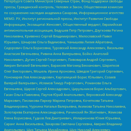
Петербурге Совета Министров Северных Стран, Фонд поддержки свободы
прессы, Гражданский контроль, Человек и Закон, Общественная комиссия
по сохранению наследия академика Сахарова, Информационное агентство
МЕМО. РУ, Институт региональной прессы, Институт Развития Свободы
Информации, Экозащита!-Женсовет, Общественный вердикт, Евразийская
антимонопольная ассоциация, Бедушев Петр Петрович, Дзугкоева Регина
Николаевна, Кривенко Сергей Владимирович, Милославский Павел
Юрьевич, Шнырова Ольга Вадимовна, Чанышева Лилия Айратовна,
Сидорович Ольга Борисовна, Туровский Александр Алексеевич, Васильева
Анастасия Евгеньевна, Ривина Анна Валерьевна, Бойко Анатолий
Николаевич, Дугин Сергей Георгиевич, Пивоваров Андрей Сергеевич,
Аверин Виталий Евгеньевич, Барахоев Магомед Бекханович, Шарипков
Олег Викторович, Мошель Ирина Ароновна, Шведов Григорий Сергеевич,
Пономарев Лев Александрович, Каргалицкий Борис Юльевич, Созаев
Валерий Валерьевич, Исламов Тимур Рифгатович, Романова Ольга
Евгеньевна, Щаров Сергей Алексадрович, Цирульников Борис Альбертович,
Гасан Ольга Павловна, Паутов Юрий Анатольевич, Верховский Александр
Маркович, Пислакова-Паркер Марина Петровна, Кочеткова Татьяна
Владимировна, Чуркина Наталья Валерьевна, Акимова Татьяна Николаевна,
Золотарева Екатерина Александровна, Рачинский Ян Збигневич, Жемкова
Елена Борисовна, Гудков Лев Дмитриевич, Илларионова Юлия Юрьевна,
Саранг Анна Васильевна, Захарова Светлана Сергеевна, Аверин Владимир
Анатольевич, Щур Татьяна Михайловна, Щур Николай Алексеевич,