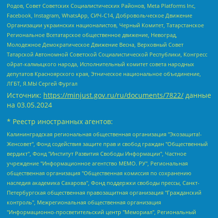
Родов, Совет Советских Социалистических Районов, Meta Platforms Inc,
Facebook, Instagram, WhatsApp, СИЧ-С14, Добровольческое Движение
Организации украинских националистов, Черный Комитет, Татарстанское
Региональное Всетатарское общественное движение, Невоград,
Молодежное Демократическое Движение Весна, Верховный Совет
Татарской Автономной Советской Социалистической Республики, Конгресс
ойрат-калмыцкого народа, Исполнительный комитет совета народных
депутатов Красноярского края, Этническое национальное объединение,
ЛГБТ, Я.МЫ Сергей Фургал
Источник:
https://minjust.gov.ru/ru/documents/7822/
данные
на
03.05.2024
* Реестр иностранных агентов:
Калининградская региональная общественная организация "Экозащита!-Женсовет", Фонд содействия защите прав и свобод граждан "Общественный вердикт", Фонд "Институт Развития Свободы Информации", Частное учреждение "Информационное агентство МЕМО. РУ", Региональная общественная организация "Общественная комиссия по сохранению наследия академика Сахарова", Фонд поддержки свободы прессы, Санкт-Петербургская общественная правозащитная организация "Гражданский контроль", Межрегиональная общественная организация "Информационно-просветительский центр "Мемориал", Региональный Фонд "Центр Защиты Прав Средств Массовой Информации", с 05.12.2023 Фонд "Центр Защиты Прав Средств массовой информации", Региональная общественная благотворительная организация помощи беженцам и мигрантам "Гражданское содействие", Негосударственное образовательное учреждение дополнительного профессионального образования (повышение квалификации) специалистов "АКАДЕМИЯ ПО ПРАВАМ ЧЕЛОВЕКА", Свердловская региональная общественная организация "Сутяжник", Автономная некоммерческая организация "Центр независимых социологических исследований", Союз общественных объединений "Российский исследовательский центр по правам человека", Региональное общественное учреждение научно-информационный центр "МЕМОРИАЛ", Некоммерческая организация "Фонд защиты гласности", Автономная некоммерческая организация "Институт прав человека", Городская общественная организация "Екатеринбургское общество "МЕМОРИАЛ", Городская общественная организация "Рязанское историко-просветительское и правозащитное общество "Мемориал" (Рязанский Мемориал), Челябинский региональный орган общественной самодеятельности – женское общественное объединение "Женщины Евразии", Челябинский региональный орган общественной самодеятельности "Уральская правозащитная группа", Фонд содействия защите здоровья и социальной справедливости имени Андрея Рылькова, Автономная Некоммерческая Организация "Аналитический Центр Юрия Левады", Автономная некоммерческая организация социальной поддержки населения "Проект Апрель", Региональная общественная организация помощи женщинам и детям, находящимся в кризисной ситуации "Информационно-методический центр "Анна", Фонд содействия развитию массовых коммуникаций и правовому просвещению "Так-так-Так", Фонд содействия устойчивому развитию "Серебряная тайга", Свердловский региональный общественный фонд социальных проектов "Новое время", "Idel.Реалии", Кавказ.Реалии, Крым.Реалии, Телеканал Настоящее Время, Татаро-башкирская служба Радио Свобода (Azatliq Radiosi), Радио Свободная Европа/Радио Свобода (PCE/PC), "Сибирь.Реалии", "Фактограф", Благотворительный фонд помощи осужденным и их семьям, Автономная некоммерческая организация "Институт глобализации и социальных движений", Фонд "В защиту прав заключенных", Частное учреждение "Центр поддержки и содействия развитию средств массовой информации", Пензенский региональный общественный благотворительный фонд "Гражданский союз", "Север.Реалии", Некоммерческая организация Фонд "Правовая инициатива", Общество с ограниченной ответственностью "Радио Свободная Европа/Радио Свобода", Чешское информационное агентство "MEDIUM-ORIENT", Красноярская региональная общественная организация "Мы против СПИДа", Камалягин Денис Николаевич, Маркелов Сергей Евгеньевич, Пономарев Лев Александрович, Савицкая Людмила Алексеевна, Автономная некоммерческая организация "Центр по работе с проблемой насилия "НАСИЛИЮ.НЕТ", Межрегиональный профессиональный союз работников здравоохранения "Альянс врачей", Юридическое лицо, зарегистрированное в Латвийской Республике, SIA "Medusa Project" (регистрационный номер 40103797863, дата регистрации 10.06.2014), Некоммерческая организация "Фонд по борьбе с коррупцией", Автономная некоммерческая организация "Институт права и публичной политики", Баданин Роман Сергеевич, Гликин Максим Александрович, Железнова Мария Михайловна, Лукьянова Юлия Сергеевна, Маетная Елизавета Витальевна, Маняхин Петр Борисович, Чуракова Ольга Владимировна, Ярош Юлия Петровна, Юридическое лицо "The Insider SIA", зарегистрированное в Риге, Латвийская Республика (дата регистрации 26.06.2015), являющееся администратором доменного имени интернет-издания "The Insider SIA", https://theins.ru, Постернак Алексей Евгеньевич, Рубин Михаил Аркадьевич, Анин Роман Александрович, Юридическое лицо Istories fonds, зарегистрированное в Латвийской Республике (регистрационный номер 50008295751, дата регистрации 24.02.2020), Великовский Дмитрий Александрович, Долинина Ирина Николаевна, Мароховская Алеся Алексеевна, Шлейнов Роман Юрьевич, Шмагун Олеся Валентиновна, Общество с ограниченной ответственностью "Альтаир 2021", Общество с ограниченной ответственностью "Вега 2021", Общество с ограниченной ответственностью "Главный редактор 2021", Общество с ограниченной ответственностью "Ромашки монолит", Важенков Артем Валерьевич, Ивановская областная общественная организация "Центр гендерных исследований", Гурман Юрий Альбертович, Медиапроект "ОВД-Инфо", Егоров Владимир Владимирович, Жилинский Владимир Александрович, Общество с ограниченной ответственностью "ЗП", Иванова София Юрьевна, Карезина Инна Павловна, Кильтау Екатерина Викторовна, Петров Алексей Викторович, Пискунов Сергей Евгеньевич, Смирнов Сергей Сергеевич, Тихонов Михаил Сергеевич, Общество с ограниченной ответственностью "ЖУРНАЛИСТ-ИНОСТРАННЫЙ АГЕНТ", Арапова Галина Юрьевна, Вольтская Татьяна Анатольевна, Американская компания "Mason G.E.S. Anonymous Foundation" (США), являющаяся владельцем интернет-издания https://mnews.world/, Компания "Stichting Bellingcat", зарегистрированная в Нидерландах (дата регистрации 11.07.2018), Захаров Андрей Вячеславович, Клепиковская Екатерина Дмитриевна, Общество с ограниченной ответственностью "МЕМО", Перл Роман Александрович, Симонов Евгений Алексеевич, Соловьева Елена Анатольевна, Сотников Даниил Владимирович, Сурначева Елизавета Дмитриевна, Автономная некоммерческая организация по защите прав человека и информированию населения "Якутия – Наше Мнение", Общество с ограниченной ответственностью "Москоу диджитал медиа", с 26.01.2023 Общество с ограниченной ответственностью "Чайка Белые сады", Ветошкина Валерия Валерьевна, Заговора Максим Александрович, Межрегиональное общественное движение "Российская ЛГБТ - сеть", Оленичев Максим Владимирович, Павлов Иван Юрьевич, Скворцова Елена Сергеевна, Общество с ограниченной ответственностью "Как бы инагент", Кочетков Игорь Викторович, Общество с ограниченной ответственностью "Честные выборы", Еланчик Олег Александрович, Общество с ограниченной ответственностью "Нобелевский призыв", Гималова Регина Эмилевна, Григорьев Андрей Валерьевич, Григорьева Алина Александровна, Ассоциация по содействию защите прав призывников, альтернативнослужащих и военнослужащих "Правозащитная группа "Гражданин.Армия.Право", Хисамова Регина Фаритовна, Автономная некоммерческая организация по реализации социально-правовых программ "Лилит", Дальневосточное общественное движение "Маяк", Санкт-Петербургская ЛГБТ-инициативная группа "Выход", Инициативная группа ЛГБТ+ "Реверс", Алексеев Андрей Викторович, Бекбулатова Таисия Львовна, Беляев Иван Михайлович, Владыкина Елена Сергеевна, Гельман Марат Александрович, Никульшина Вероника Юрьевна, Толоконникова Надежда Андреевна, Шендерович Виктор Анатольевич, Общество с ограниченной ответственностью "Данное сообщение", Общество с ограниченной ответственностью Издательский дом "Новая глава", Айнбиндер Александра Александровна, Московский комьюнити-центр для ЛГБТ+инициатив, Благотворительный фонд развития филантропии, Deutsche Welle (Германия, Kurt-Schumacher-Strasse 3, 53113 Bonn), Борзунова Мария Михайловна, Воробьев Виктор Викторович, Голубева Анна Львовна, Константинова Алла Михайловна, Малкова Ирина Владимировна, Мурадов Мурад Абдулгалимович, Осетинская Елизавета Николаевна, Понасенков Евгений Николаевич, Ганапольский Матвей Юрьевич, Киселев Евгений Алексеевич, Борухович Ирина Григорьевна, Дремин Иван Тимофеевич, Дубровский Дмитрий Викторович, Красноярская региональная общественная организация поддержки и развития альтернативных образовательных технологий и межкультурных коммуникаций "ИНТЕРРА", Маяковская Екатерина Алексеевна, Фейгин Марк Захарович, Филимонов Андрей Викторович, Дзугкоева Регина Николаевна, Доброхотов Роман Александрович, Дудь Юрий Александрович, Елкин Сергей Владимирович, Кругликов Кирилл Игоревич, Сабунаева Мария Леонидовна, Семенов Алексей Владимирович, Шаинян Карен Багратович, Шульман Екатерина Михайловна, Асафьев Артур Валерьевич, Вахштайн Виктор Семенович, Венедиктов Алексей Алексеевич, Лушникова Екатерина Евгеньевна, Волков Леонид Михайлович, Невзоров Александр Глебович, Пархоменко Сергей Борисович, Сироткин Ярослав Николаевич, Кара-Мурза Владимир Владимирович, Баранова Наталья Владимировна, Гозман Леонид Яковлевич, Кагарлицкий Борис Юльевич, Климарев Михаил Валерьевич, Милов Владимир Станиславович, Автономная некоммерческая организация Краснодарский центр современного искусства "Типография", Моргенштерн Алишер Тагирович, Соболь Любовь Эдуардовна, Общество с ограниченной ответственностью "ЛИЗА НОРМ", Каспаров Гарри Кимович, Ходорковский Михаил Борисович, Общество с ограниченной ответственностью "Апрельские тезисы", Данилович Ирина Брониславовна, Кашин Олег Владимирович, Петров Николай Владимирович, Пивоваров Алексей Владимирович, Соколов Михаил Владимирович, Цветкова Юлия Владимировна, Чичваркин Евгений Александрович, Комитет против пыток/Команда против пыток, Общество с ограниченной ответственностью "Первый научный", Общество с ограниченной ответственностью "Вертолет и ко", Белоцерковская Вероника Борисовна, Кац Максим Евгеньевич, Лазарева Татьяна Юрьевна, Шаведдинов Руслан Табризович, Яшин Илья Валерьевич, Общество с ограниченной ответственностью "Иноагент ААВ", Алешковский Дмитрий Петрович, Альбац Евгения Марковна, Быков Дмитрий Львович, Галямина Юлия Евгеньевна, Лойко Сергей Леонидович, Мартынов Кирилл Константинович, Медведев Сергей Александрович, Крашенинников Федор Геннадиевич, Гордеева Катерина Вл