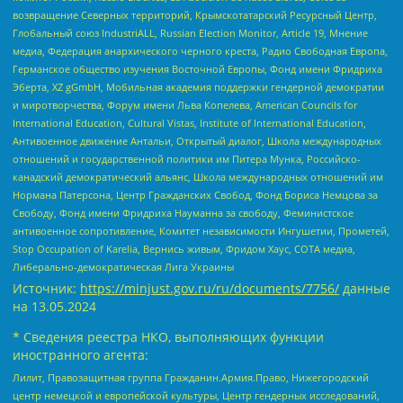
возвращение Северных территорий, Крымскотатарский Ресурсный Центр,
Глобальный союз IndustriALL, Russian Election Monitor, Article 19, Мнение
медиа, Федерация анархического черного креста, Радио Свободная Европа,
Германское общество изучения Восточной Европы, Фонд имени Фридриха
Эберта, XZ gGmbH, Мобильная академия поддержки гендерной демократии
и миротворчества, Форум имени Льва Копелева, American Councils for
International Education, Cultural Vistas, Institute of International Education,
Антивоенное движение Антальи, Открытый диалог, Школа международных
отношений и государственной политики им Питера Мунка, Российско-
канадский демократический альянс, Школа международных отношений им
Нормана Патерсона, Центр Гражданских Свобод, Фонд Бориса Немцова за
Свободу, Фонд имени Фридриха Науманна за свободу, Феминистское
антивоенное сопротивление, Комитет независимости Ингушетии, Прометей,
Stop Occupation of Karelia, Вернись живым, Фридом Хаус, СОТА медиа,
Либерально-демократическая Лига Украины
Источник:
https://minjust.gov.ru/ru/documents/7756/
данные
на
13.05.2024
* Сведения реестра НКО, выполняющих функции
иностранного агента:
Лилит, Правозащитная группа Гражданин.Армия.Право, Нижегородский
центр немецкой и европейской культуры, Центр гендерных исследований,