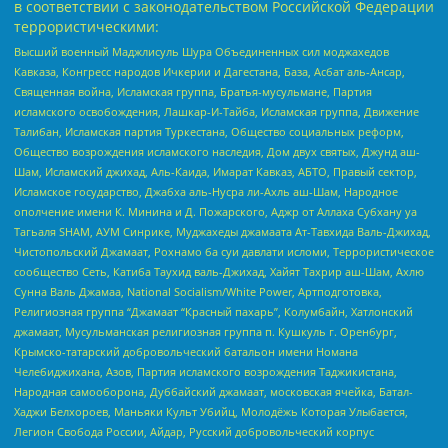
в соответствии с законодательством Российской Федерации
террористическими:
Высший военный Маджлисуль Шура Объединенных сил моджахедов
Кавказа, Конгресс народов Ичкерии и Дагестана, База, Асбат аль-Ансар,
Священная война, Исламская группа, Братья-мусульмане, Партия
исламского освобождения, Лашкар-И-Тайба, Исламская группа, Движение
Талибан, Исламская партия Туркестана, Общество социальных реформ,
Общество возрождения исламского наследия, Дом двух святых, Джунд аш-
Шам, Исламский джихад, Аль-Каида, Имарат Кавказ, АБТО, Правый сектор,
Исламское государство, Джабха аль-Нусра ли-Ахль аш-Шам, Народное
ополчение имени К. Минина и Д. Пожарского, Аджр от Аллаха Субхану уа
Тагьаля SHAM, АУМ Синрике, Муджахеды джамаата Ат-Тавхида Валь-Джихад,
Чистопольский Джамаат, Рохнамо ба суи давлати исломи, Террористическое
сообщество Сеть, Катиба Таухид валь-Джихад, Хайят Тахрир аш-Шам, Ахлю
Сунна Валь Джамаа, National Socialism/White Power, Артподготовка,
Религиозная группа “Джамаат “Красный пахарь”, Колумбайн, Хатлонский
джамаат, Мусульманская религиозная группа п. Кушкуль г. Оренбург,
Крымско-татарский добровольческий батальон имени Номана
Челебиджихана, Азов, Партия исламского возрождения Таджикистана,
Народная самооборона, Дуббайский джамаат, московская ячейка, Батал-
Хаджи Белхороев, Маньяки Культ Убийц, Молодёжь Которая Улыбается,
Легион Свобода России, Айдар, Русский добровольческий корпус