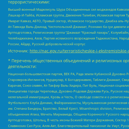
террористическими:
Высший военный Маджлисуль Шура Объединенных сил моджахедов Кавказа, Ко
Лашкар-И-Тайба, Исламская группа, Движение Талибан, Исламская партия Т
Имарат Кавказ, АБТО, Правый сектор, Исламское государство, Джабха аль-
Ат-Тавхида Валь-Джихад, Чистопольский Джамаат, Рохнамо ба суи давлати и
Артподготовка, Религиозная группа “Джамаат “Красный пахарь”, Колумбайн
Челебиджихана, Азов, Партия исламского возрождения Таджикистана, Народ
России, Айдар, Русский добровольческий корпус
Источник:
http://nac.gov.ru/terroristicheskie-i-ekstremistskie-
* Перечень общественных объединений и религиозных орг
деятельности:
Национал-большевистская партия, ВЕК РА, Рада земли Кубанской Духовно
Староверов-Инглингов, Нурджулар, К Богодержавию, Таблиги Джамаат, Сви
Карачая, Союз славян, Ат-Такфир Валь-Хиджра, Пит Буль, Национал-социал
Инициатива города Череповца, Духовно-Родовая Держава Русь, Русское н
нелегальной иммиграции, Кровь и Честь, О свободе совести и о религиоз
Футбольного Клуба Динамо, Файзрахманисты, Мусульманская религиозная о
им. Степана Бандеры, Братство, Белый Крест, Misanthropic division, Рели
объединение Атака, Мечеть Мирмамеда, Община Коренного Русского народа
Артподготовка, Штольц, В честь иконы Божией Матери Державная, Сектор 1
Славянских Сил Руси, Алля-Аят, Благотворительный пансионат Ак Умут, Русск