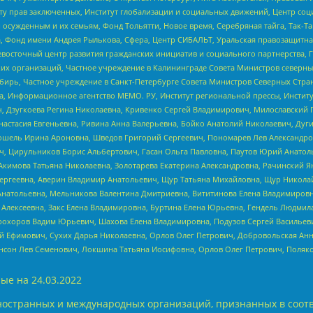
иту прав заключенных, Институт глобализации и социальных движений, Центр 
ужденным и их семьям, Фонд Тольятти, Новое время, Серебряная тайга, Так-Так-
, Фонд имени Андрея Рылькова, Сфера, Центр СИБАЛЬТ, Уральская правозащитна
невосточный центр развития гражданских инициатив и социального партнерства, 
 организаций, Частное учреждение в Калининграде Совета Министров северных 
бирь, Частное учреждение в Санкт-Петербурге Совета Министров Северных Стра
а, Информационное агентство МЕМО. РУ, Институт региональной прессы, Инсти
ч, Дзугкоева Регина Николаевна, Кривенко Сергей Владимирович, Милославски
настасия Евгеньевна, Ривина Анна Валерьевна, Бойко Анатолий Николаевич, Дуг
ошель Ирина Ароновна, Шведов Григорий Сергеевич, Пономарев Лев Александро
ч, Цирульников Борис Альбертович, Гасан Ольга Павловна, Паутов Юрий Анато
Акимова Татьяна Николаевна, Золотарева Екатерина Александровна, Рачинский Я
Сергеевна, Аверин Владимир Анатольевич, Щур Татьяна Михайловна, Щур Никола
Анатольевна, Мельникова Валентина Дмитриевна, Вититинова Елена Владимировн
 Алексеевна, Закс Елена Владимировна, Буртина Елена Юрьевна, Гендель Людмил
рохоров Вадим Юрьевич, Шахова Елена Владимировна, Подузов Сергей Васильеви
й Ефимович, Сухих Дарья Николаевна, Орлов Олег Петрович, Добровольская Анн
нсон Лев Семенович, Локшина Татьяна Иосифовна, Орлов Олег Петрович, Поляк
ые на
24.03.2022
ностранных и международных организаций, признанных в соотв