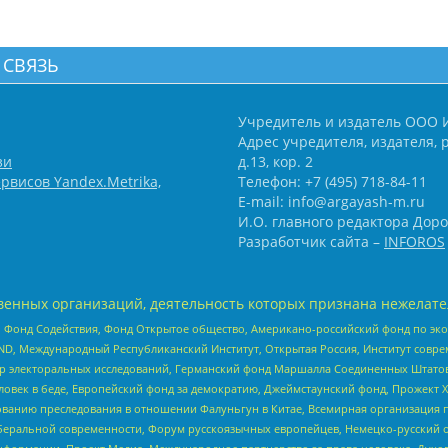
 СВЯЗЬ
Учредитель и издатель ООО 
Адрес учредителя, издателя, р
зи
д.13, кор. 2
рвисов Yandex.Metrika,
Телефон: +7 (495) 718-84-11
E-mail: info@argayash-m.ru
И.О. главного редактора Доро
Разработчик сайта –
INFOROS
енных организаций, деятельность которых признана нежелате
 Фонд Содействия, Фонд Открытое общество, Американо-российский фонд по э
 Международный Республиканский Институт, Открытая Россия, Институт совре
р электоральных исследований, Германский фонд Маршалла Соединенных Штатов
еловек в беде, Европейский фонд за демократию, Джеймстаунский фонд, Прожект
дованию преследования в отношении Фалуньгун в Китае, Всемирная организация 
беральной современности, Форум русскоязычных европейцев, Немецко-русский о