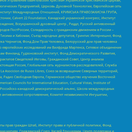
ное Управление Евангельских Христиан Украинской Христианской Церкви,
огических Предприятий, Церковь Духовной Технологии, Европейская сеть
ий Институт Международных Отношений, КРИМСЬКА ПРАВОЗАХИСНА ГРУПА,
стонии, Calvert 22 Foundation, Канадский украинский конгресс, Институт
ждение, Всеукраинский духовный центр , Риддл, Русский антивоенный
ародов ПостРоссии, Солидарность с гражданским движением в России –
в Тисима и Хабомаи, Съезд народных депутатов, Гринпис Интернешнл, Фонд
ека Чернигов, Фонд Дом Прав Человека, Белорусский дом прав человека
нтр европейских исследований им Вилфрида Мартенса, Сетевое объединение
Чам Финланд, Гудзоновский институт, Фонд Демократического Развития,
актатов Свидетелей Иеговы, Гражданский Совет, Центр анализа
астоящая Россия, Глобальная сеть журналистов-расследователей, Служба
a Asocicion de Rusos Libres, Союз за возвращение Северных территорий,
еста, Радио Свободная Европа, Германское общество изучения Восточной
ouncils for International Education, Cultural Vistas, Institute of
, Российско-канадский демократический альянс, Школа международных
е антивоенное сопротивление, Комитет независимости Ингушетии,
ты прав граждан Штаб, Институт права и публичной политики, Фонд
инициатива, Гражданский Союз, Хасдей Ерушалаим, Центр поддержки и