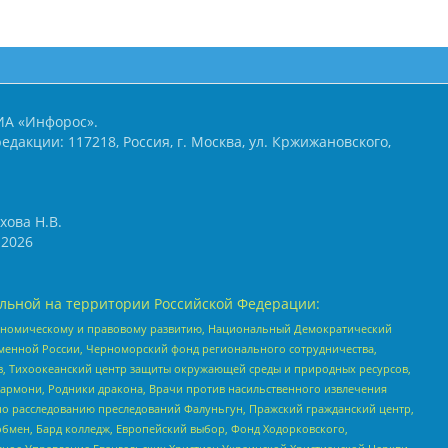
ИА «Инфорос».
едакции: 117218, Россия, г. Москва, ул. Кржижановского,
хова Н.В.
2026
льной на территории Российской Федерации:
кономическому и правовому развитию, Национальный Демократический
менной России, Черноморский фонд регионального сотрудничества,
, Тихоокеанский центр защиты окружающей среды и природных ресурсов,
 Хармони, Родники дракона, Врачи против насильственного извлечения
по расследованию преследований Фалуньгун, Пражский гражданский центр,
бмен, Бард колледж, Европейский выбор, Фонд Ходорковского,