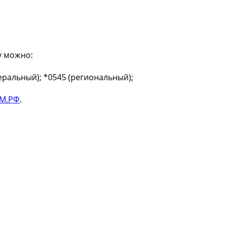
у можно:
еральный); *0545 (региональный);
М.РФ
.