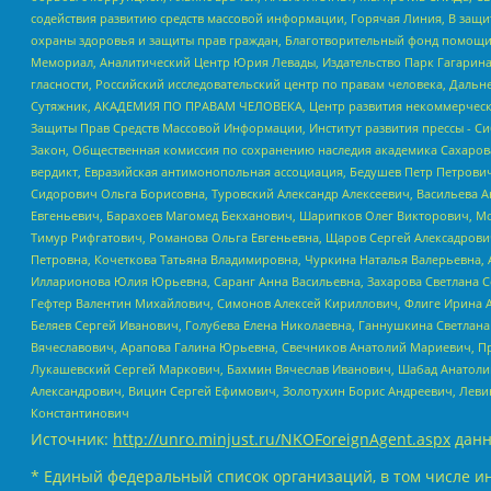
содействия развитию средств массовой информации, Горячая Линия, В защ
охраны здоровья и защиты прав граждан, Благотворительный фонд помощи ос
Мемориал, Аналитический Центр Юрия Левады, Издательство Парк Гагарина
гласности, Российский исследовательский центр по правам человека, Даль
Сутяжник, АКАДЕМИЯ ПО ПРАВАМ ЧЕЛОВЕКА, Центр развития некоммерческих
Защиты Прав Средств Массовой Информации, Институт развития прессы - Си
Закон, Общественная комиссия по сохранению наследия академика Сахаров
вердикт, Евразийская антимонопольная ассоциация, Бедушев Петр Петрови
Сидорович Ольга Борисовна, Туровский Александр Алексеевич, Васильева А
Евгеньевич, Барахоев Магомед Бекханович, Шарипков Олег Викторович, М
Тимур Рифгатович, Романова Ольга Евгеньевна, Щаров Сергей Алексадрови
Петровна, Кочеткова Татьяна Владимировна, Чуркина Наталья Валерьевна, 
Илларионова Юлия Юрьевна, Саранг Анна Васильевна, Захарова Светлана 
Гефтер Валентин Михайлович, Симонов Алексей Кириллович, Флиге Ирина 
Беляев Сергей Иванович, Голубева Елена Николаевна, Ганнушкина Светлана
Вячеславович, Арапова Галина Юрьевна, Свечников Анатолий Мариевич, П
Лукашевский Сергей Маркович, Бахмин Вячеслав Иванович, Шабад Анатоли
Александрович, Вицин Сергей Ефимович, Золотухин Борис Андреевич, Леви
Константинович
Источник:
http://unro.minjust.ru/NKOForeignAgent.aspx
данн
* Единый федеральный список организаций, в том числе и