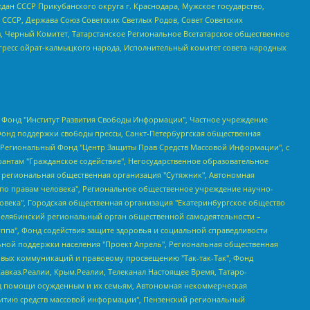
ан СССР Прикубанского округа г. Краснодара, Мужское государство,
СССР, Держава Союз Советских Светлых Родов, Совет Советских
в, Черный Комитет, Татарстанское Региональное Всетатарское общественное
гресс ойрат-калмыцкого народа, Исполнительный комитет совета народных
евосточное общественное движение "Маяк", Санкт-Петербургская ЛГБТ-инициативная группа "Выход", Инициативная группа ЛГБТ+ "Реверс", Алексеев Андрей Викторович, Бекбулатова Таисия Львовна, Беляев Иван Михайлович, Владыкина Елена Сергеевна, Гельман Марат Александрович, Никульшина Вероника Юрьевна, Толоконникова Надежда Андреевна, Шендерович Виктор Анатольевич, Общество с ограниченной ответственностью "Данное сообщение", Общество с ограниченной ответственностью Издательский дом "Новая глава", Айнбиндер Александра Александровна, Московский комьюнити-центр для ЛГБТ+инициатив, Благотворительный фонд развития филантропии, Deutsche Welle (Германия, Kurt-Schumacher-Strasse 3, 53113 Bonn), Борзунова Мария Михайловна, Воробьев Виктор Викторович, Голубева Анна Львовна, Константинова Алла Михайловна, Малкова Ирина Владимировна, Мурадов Мурад Абдулгалимович, Осетинская Елизавета Николаевна, Понасенков Евгений Николаевич, Ганапольский Матвей Юрьевич, Киселев Евгений Алексеевич, Борухович Ирина Григорьевна, Дремин Иван Тимофеевич, Дубровский Дмитрий Викторович, Красноярская региональная общественная организация поддержки и развития альтернативных образовательных технологий и межкультурных коммуникаций "ИНТЕРРА", Маяковская Екатерина Алексеевна, Фейгин Марк Захарович, Филимонов Андрей Викторович, Дзугкоева Регина Николаевна, Доброхотов Роман Александрович, Дудь Юрий Александрович, Елкин Сергей Владимирович, Кругликов Кирилл Игоревич, Сабунаева Мария Леонидовна, Семенов Алексей Владимирович, Шаинян Карен Багратович, Шульман Екатерина Михайловна, Асафьев Артур Валерьевич, Вахштайн Виктор Семенович, Венедиктов Алексей Алексеевич, Лушникова Екатерина Евгеньевна, Волков Леонид Михайлович, Невзоров Александр Глебович, Пархоменко Сергей Борисович, Сироткин Ярослав Николаевич, Кара-Мурза Владимир Владимирович, Баранова Наталья Владимировна, Гозман Леонид Яковлевич, Кагарлицкий Борис Юльевич, Климарев Михаил Валерьевич, Милов Владимир Станиславович, Автономная некоммерческая организация Краснодарский центр современного искусства "Типография", Моргенштерн Алишер Тагирович, Соболь Любовь Эдуардовна, Общество с ограниченной ответственностью "ЛИЗА НОРМ", Каспаров Гарри Кимович, Ходорковский Михаил Борисович, Общество с ограниченной ответственностью "Апрельские тезисы", Данилович Ирина Брониславовна, Кашин Олег Владимирович, Петров Николай Владимирович, Пивоваров Алексей Владимирович, Соколов Михаил Владимирович, Цветкова Юлия Владимировна, Чичваркин Евгений Александрович, Комитет против пыток/Команда против пыток, Общество с ограниченной ответственностью "Первый научный", Общество с ограниченной ответственностью "Вертолет и ко", Белоцерковская Вероника Борисовна, Кац Максим Евгеньевич, Лазарева Татьяна Юрьевна, Шаведдинов Руслан Табризович, Яшин Илья Валерьевич, Общество с ограниченной ответственностью "Иноагент ААВ", Алешковский Дмитрий Петрович, Альбац Евгения Марковна, Быков Дмитрий Львович, Галямина Юлия Евгеньевна, Лойко Сергей Леонидович, Мартынов Кирилл Константинович, Медведев Сергей Александрович, Крашенинников Федор Геннадиевич, Гордеева Катерина Вл