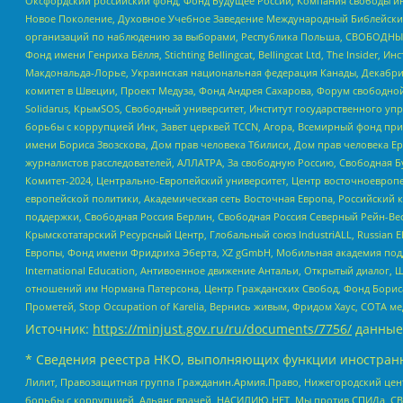
Оксфордский российский фонд, Фонд Будущее России, Компания свободы ин
Новое Поколение, Духовное Учебное Заведение Международный Библейский
организаций по наблюдению за выборами, Республика Польша, СВОБОДНЫЙ
Фонд имени Генриха Бёлля, Stichting Bellingcat, Bellingcat Ltd, The Inside
Макдональда-Лорье, Украинская национальная федерация Канады, Декабрис
комитет в Швеции, Проект Медуза, Фонд Андрея Сахарова, Форум свободной 
Solidarus, КрымSOS, Свободный университет, Институт государственного у
борьбы с коррупцией Инк, Завет церквей TCCN, Агора, Всемирный фонд при
имени Бориса Звозскова, Дом прав человека Тбилиси, Дом прав человека Ер
журналистов расследователей, АЛЛАТРА, За свободную Россию, Свободная Б
Комитет-2024, Центрально-Европейский университет, Центр восточноевроп
европейской политики, Академическая сеть Восточная Европа, Российский к
поддержки, Свободная Россия Берлин, Свободная Россия Северный Рейн-Вест
Крымскотатарский Ресурсный Центр, Глобальный союз IndustriALL, Russian E
Европы, Фонд имени Фридриха Эберта, XZ gGmbH, Мобильная академия поддержк
International Education, Антивоенное движение Антальи, Открытый диало
отношений им Нормана Патерсона, Центр Гражданских Свобод, Фонд Бориса
Прометей, Stop Occupation of Karelia, Вернись живым, Фридом Хаус, СОТА 
Источник:
https://minjust.gov.ru/ru/documents/7756/
данные
* Сведения реестра НКО, выполняющих функции иностранн
Лилит, Правозащитная группа Гражданин.Армия.Право, Нижегородский цент
борьбы с коррупцией, Альянс врачей, НАСИЛИЮ.НЕТ, Мы против СПИДа, СВЕ