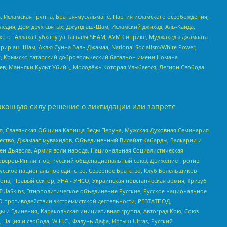
 Исламская группа, Братья-мусульмане, Партия исламского освобождения,
едия, Дом двух святых, Джунд аш-Шам, Исламский джихад, Аль-Каида,
жр от Аллаха Субхану уа Тагьаля SHAM, АУМ Синрике, Муджахеды джамаата
рир аш-Шам, Ахлю Сунна Валь Джамаа, National Socialism/White Power,
рг, Крымско-татарский добровольческий батальон имени Номана
оев, Маньяки Культ Убийц, Молодёжь Которая Улыбается, Легион Свобода
аконную силу решение о ликвидации или запрете
ья, Славянская Община Капища Веды Перуна, Мужская Духовная Семинария
щество, Джамаат мувахидов, Объединенный Вилайат Кабарды, Балкарии и
ден Дьявола, Армия воли народа, Национальная Социалистическая
роверов-Инглингов, Русский общенациональный союз, Движение против
усское национальное единство, Северное Братство, Клуб Болельщиков
а, Правый сектор, УНА - УНСО, Украинская повстанческая армия, Тризуб
 TulaSkins, Этнополитическое объединение Русские, Русское национальное
О противодействии экстремистской деятельности, РЕВТАТПОД,
ы и Единения, Каракольская инициативная группа, Автоград Крю, Союз
 Нация и свобода, W.H.С., Фалунь Дафа, Иртыш Ultras, Русский