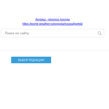
Аргаяш - прогноз погоды
https://world-weather.ru/pogoda/russia/lipetsk/
ВЫБОР РЕДАКЦИИ