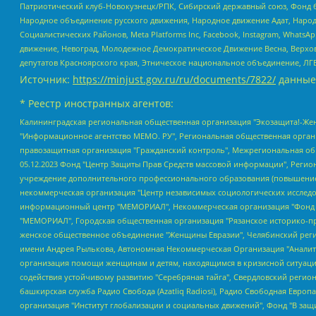
Патриотический клуб-Новокузнецк/РПК, Сибирский державный союз, Фонд б
Народное объединение русского движения, Народное движение Адат, Народ
Социалистических Районов, Meta Platforms Inc, Facebook, Instagram, Wha
движение, Невоград, Молодежное Демократическое Движение Весна, Верхов
депутатов Красноярского края, Этническое национальное объединение, ЛГ
Источник:
https://minjust.gov.ru/ru/documents/7822/
данные
* Реестр иностранных агентов:
Калининградская региональная общественная организация "Экозащита!-Женсовет", Фонд содействия защите прав и свобод граждан "Общественный вердикт", Фонд "Институт Развития Свободы Информации", Частное учреждение "Информационное агентство МЕМО. РУ", Региональная общественная организация "Общественная комиссия по сохранению наследия академика Сахарова", Фонд поддержки свободы прессы, Санкт-Петербургская общественная правозащитная организация "Гражданский контроль", Межрегиональная общественная организация "Информационно-просветительский центр "Мемориал", Региональный Фонд "Центр Защиты Прав Средств Массовой Информации", с 05.12.2023 Фонд "Центр Защиты Прав Средств массовой информации", Региональная общественная благотворительная организация помощи беженцам и мигрантам "Гражданское содействие", Негосударственное образовательное учреждение дополнительного профессионального образования (повышение квалификации) специалистов "АКАДЕМИЯ ПО ПРАВАМ ЧЕЛОВЕКА", Свердловская региональная общественная организация "Сутяжник", Автономная некоммерческая организация "Центр независимых социологических исследований", Союз общественных объединений "Российский исследовательский центр по правам человека", Региональное общественное учреждение научно-информационный центр "МЕМОРИАЛ", Некоммерческая организация "Фонд защиты гласности", Автономная некоммерческая организация "Институт прав человека", Городская общественная организация "Екатеринбургское общество "МЕМОРИАЛ", Городская общественная организация "Рязанское историко-просветительское и правозащитное общество "Мемориал" (Рязанский Мемориал), Челябинский региональный орган общественной самодеятельности – женское общественное объединение "Женщины Евразии", Челябинский региональный орган общественной самодеятельности "Уральская правозащитная группа", Фонд содействия защите здоровья и социальной справедливости имени Андрея Рылькова, Автономная Некоммерческая Организация "Аналитический Центр Юрия Левады", Автономная некоммерческая организация социальной поддержки населения "Проект Апрель", Региональная общественная организация помощи женщинам и детям, находящимся в кризисной ситуации "Информационно-методический центр "Анна", Фонд содействия развитию массовых коммуникаций и правовому просвещению "Так-так-Так", Фонд содействия устойчивому развитию "Серебряная тайга", Свердловский региональный общественный фонд социальных проектов "Новое время", "Idel.Реалии", Кавказ.Реалии, Крым.Реалии, Телеканал Настоящее Время, Татаро-башкирская служба Радио Свобода (Azatliq Radiosi), Радио Свободная Европа/Радио Свобода (PCE/PC), "Сибирь.Реалии", "Фактограф", Благотворительный фонд помощи осужденным и их семьям, Автономная некоммерческая организация "Институт глобализации и социальных движений", Фонд "В защиту прав заключенных", Частное учреждение "Центр поддержки и содействия развитию средств массовой информации", Пензенский региональный общественный благотворительный фонд "Гражданский союз", "Север.Реалии", Некоммерческая организация Фонд "Правовая инициатива", Общество с ограниченной ответственностью "Радио Свободная Европа/Радио Свобода", Чешское информационное агентство "MEDIUM-ORIENT", Красноярская региональная общественная организация "Мы против СПИДа", Камалягин Денис Николаевич, Маркелов Сергей Евгеньевич, Пономарев Лев Александрович, Савицкая Людмила Алексеевна, Автоно