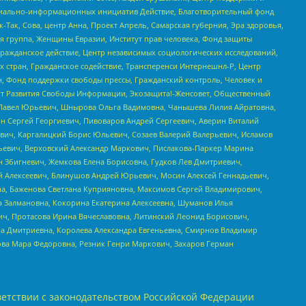
социально-информационных инициатив Действие, Благотворительный фонд
Так, Сова, центр Анна, Проект Апрель, Самарская губерния, Эра здоровья,
я группа, Женщины Евразии, Институт прав человека, Фонд защиты
Гражданское действие, Центр независимых социологических исследований,
стран, Гражданское содействие, Трансперенси Интернешнл-Р, Центр
н, Фонд поддержки свободы прессы, Гражданский контроль, Человек и
тут Развития Свободы Информации, Экозащита!-Женсовет, Общественный
й Павел Юрьевич, Шнырова Ольга Вадимовна, Чанышева Лилия Айратовна,
ин Сергей Георгиевич, Пивоваров Андрей Сергеевич, Аверин Виталий
вич, Каргалицкий Борис Юльевич, Созаев Валерий Валерьевич, Исламов
льевич, Верховский Александр Маркович, Пислакова-Паркер Марина
н Збигневич, Жемкова Елена Борисовна, Гудков Лев Дмитриевич,
й Алексеевич, Блинушов Андрей Юрьевич, Мосин Алексей Геннадьевич,
а, Баженова Светлана Куприяновна, Максимов Сергей Владимирович,
а Залмановна, Кокорина Екатерина Алексеевна, Шуманов Илья
ч, Протасова Ирина Вячеславовна, Литинский Леонид Борисович,
а Дмитриевна, Королева Александра Евгеньевна, Смирнов Владимир
ова Мара Федоровна, Резник Генри Маркович, Захаров Герман
етствии с законодательством Российской Федерации