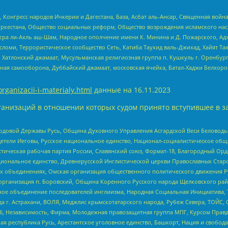
нгресс народов Ичкерии и Дагестана, База, Асбат аль-Ансар, Священная война,
уркестана, Общество социальных реформ, Общество возрождения исламского насл
Нусра ли-Ахль аш-Шам, Народное ополчение имени К. Минина и Д. Пожарского, Ад
сломи, Террористическое сообщество Сеть, Катиба Таухид валь-Джихад, Хайят Тах
, Хатлонский джамаат, Мусульманская религиозная группа п. Кушкуль г. Оренбу
ная самооборона, Дуббайский джамаат, московская ячейка, Батал-Хаджи Белхор
organizacii-i-materialy.html
данные на
16.11.2023
анизаций в отношении которых судом принято вступившее в з
 Родовой Державы Русь, Община Духовного Управления Асгардской Веси Беловод
детели Иеговы, Русское национальное единство, Национал-социалистическое об
истическая рабочая партия России, Славянский союз, Формат-18, Благородный Ор
ациональное единство, Древнерусской Инглистической церкви Православных Ста
ных объединениях, Омская организация общественного политического движения Р
рганизация п. Боровский, Община Коренного Русского народа Щелковского район
гиозное объединение последователей инглиизма, Народная Социальная Инициатива,
 г. Астрахани, ВОЛЯ, Меджлис крымскотатарского народа, Рубеж Севера, ТОЙС, 
6, Независимость, Фирма, Молодежная правозащитная группа МПГ, Курсом Правд
ая республика Русь, Арестантское уголовное единство, Башкорт, Нация и свобода,