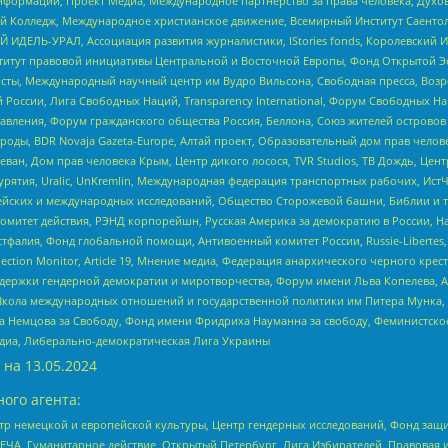
формации, Проект Медиа, Международное партнерство за права человека, Духов
 Колледж, Международное христианское движение, Всемирный Институт Саентол
 ИДЕЛЬ-УРАЛ, Ассоциация развития журналистики, IStories fonds, Королевск
r, Институт правовой инициативы Центральной и Восточной Европы, Фонд Открытой Э
ты, Международный научный центр им Вудро Вильсона, Свободная пресса, Возро
России, Лига Свободных Наций, Transparеncy International, Форум Свободных Н
правления, Форум гражданского общества Россия, Беллона, Союз жителей острово
роды, BDR Novaja Gazeta-Europe, Алтай проект, Образовательный дом прав челов
еван, Дом прав человека Крым, Центр дикого лосося, TVR Studios, ТВ Дождь, Це
урятия, Uralic, UnKremlin, Международная федерация транспортных рабочих, Ист
ейских и международных исследований, Общество Сторожевой башни, Библии и тр
омитет действия, РЭНД корпорейшн, Русская Америка за демократию в России, Н
фалия, Фонд глобальной помощи, Антивоенный комитет России, Russie-Libertes, L
lection Monitor, Article 19, Мнение медиа, Федерация анархического черного кр
и гендерной демократии и миротворчества, Форум имени Льва Копелева, American C
г, Школа международных отношений и государственной политики им Питера Мунка
 Немцова за Свободу, Фонд имени Фридриха Науманна за свободу, Феминистско
медиа, Либерально-демократическая Лига Украины
 на
13.05.2024
ого агента:
р немецкой и европейской культуры, Центр гендерных исследований, Фонд защи
ЧА, Гуманитарное действие, Открытый Петербург, Лига Избирателей, Правовая 