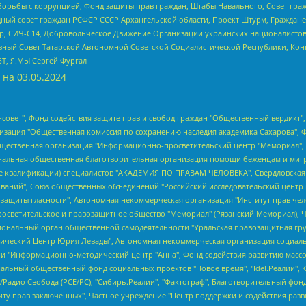
орьбы с коррупцией, Фонд защиты прав граждан, Штабы Навального, Совет гражд
ный совет граждан РСФСР СССР Архангельской области, Проект Штурм, Граждане 
tsApp, СИЧ-С14, Добровольческое Движение Организации украинских националисто
ный Совет Татарской Автономной Советской Социалистической Республики, Кон
БТ, Я.МЫ Сергей Фургал
 на
03.05.2024
мная некоммерческая организация "Центр по работе с проблемой насилия "НАСИЛИЮ.НЕТ", Межрегиональный профессиональный союз работников здравоохранения "Альянс врачей", Юридическое лицо, зарегистрированное в Латвийской Республике, SIA "Medusa Project" (регистрационный номер 40103797863, дата регистрации 10.06.2014), Некоммерческая организация "Фонд по борьбе с коррупцией", Автономная некоммерческая организация "Институт права и публичной политики", Баданин Роман Сергеевич, Гликин Максим Александрович, Железнова Мария Михайловна, Лукьянова Юлия Сергеевна, Маетная Елизавета Витальевна, Маняхин Петр Борисович, Чуракова Ольга Владимировна, Ярош Юлия Петровна, Юридическое лицо "The Insider SIA", зарегистрированное в Риге, Латвийская Республика (дата регистрации 26.06.2015), являющееся администратором доменного имени интернет-издания "The Insider SIA", https://theins.ru, Постернак Алексей Евгеньевич, Рубин Михаил Аркадьевич, Анин Роман Александрович, Юридическое лицо Istories fonds, зарегистрированное в Латвийской Республике (регистрационный номер 50008295751, дата регистрации 24.02.2020), Великовский Дмитрий Александрович, Долинина Ирина Николаевна, Мароховская Алеся Алексеевна, Шлейнов Роман Юрьевич, Шмагун Олеся Валентиновна, Общество с ограниченной ответственностью "Альтаир 2021", Общество с ограниченной ответственностью "Вега 2021", Общество с ограниченной ответственностью "Главный редактор 2021", Общество с ограниченной ответственностью "Ромашки монолит", Важенков Артем Валерьевич, Ивановская областная общественная организация "Центр гендерных исследований", Гурман Юрий Альбертович, Медиапроект "ОВД-Инфо", Егоров Владимир Владимирович, Жилинский Владимир Александрович, Общество с ограниченной ответственностью "ЗП", Иванова София Юрьевна, Карезина Инна Павловна, Кильтау Екатерина Викторовна, Петров Алексей Викторович, Пискунов Сергей Евгеньевич, Смирнов Сергей Сергеевич, Тихонов Михаил Сергеевич, Общество с ограниченной ответственностью "ЖУРНАЛИСТ-ИНОСТРАННЫЙ АГЕНТ", Арапова Галина Юрьевна, Вольтская Татьяна Анатольевна, Американская компания "Mason G.E.S. Anonymous Foundation" (США), являющаяся владельцем интернет-издания https://mnews.world/, Компания "Stichting Bellingcat", зарегистрированная в Нидерландах (дата регистрации 11.07.2018), Захаров Андрей Вячеславович, Клепиковская Екатерина Дмитриевна, Общество с ограниченной ответственностью "МЕМО", Перл Роман Александрович, Симонов Евгений Алексеевич, Соловьева Елена Анатольевна, Сотников Даниил Владимирович, Сурначева Елизавета Дмитриевна, Автономная некоммерческая организация по защите прав человека и информированию населения "Якутия – Наше Мнение", Общество с ограниченной ответственностью "Москоу диджитал медиа", с 26.01.2023 Общество с ограниченной ответственностью "Чайка Белые сады", Ветошкина Валерия Валерьевна, Заговора Максим Александрович, Межрегиональное общественное движение "Российская ЛГБТ - сеть", Оленичев Максим Владимирович, Павлов Иван Юрьевич, Скворцова Елена Сергеевна, Общество с ограниченной ответственностью "Как бы инагент", Кочетков Игорь Викторович, Общество с ограниченной ответственностью "Честные выборы", Еланчик Олег Александрович, Общество с ограниченной ответственностью "Нобелевский призыв", Гималова Регина Эмилевна, Григорьев Андрей Валерьевич, Григорьева Алина Александровна, Ассоциация по содействию защите прав призывников, альтернативнослужащих и военнослужащих "Правозащитная группа "Гражданин.Армия.Право", Хисамова Регина Фаритовна, Автономная некоммерческая организация по реализации социально-правовых программ "Лилит", Дальн