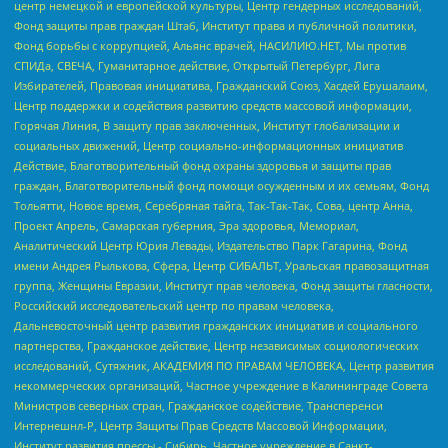
центр немецкой и европейской культуры, Центр гендерных исследований,
Фонд защиты прав граждан Штаб, Институт права и публичной политики,
Фонд борьбы с коррупцией, Альянс врачей, НАСИЛИЮ.НЕТ, Мы против
СПИДа, СВЕЧА, Гуманитарное действие, Открытый Петербург, Лига
Избирателей, Правовая инициатива, Гражданский Союз, Хасдей Ерушалаим,
Центр поддержки и содействия развитию средств массовой информации,
Горячая Линия, В защиту прав заключенных, Институт глобализации и
социальных движений, Центр социально-информационных инициатив
Действие, Благотворительный фонд охраны здоровья и защиты прав
граждан, Благотворительный фонд помощи осужденным и их семьям, Фонд
Тольятти, Новое время, Серебряная тайга, Так-Так-Так, Сова, центр Анна,
Проект Апрель, Самарская губерния, Эра здоровья, Мемориал,
Аналитический Центр Юрия Левады, Издательство Парк Гагарина, Фонд
имени Андрея Рылькова, Сфера, Центр СИБАЛЬТ, Уральская правозащитная
группа, Женщины Евразии, Институт прав человека, Фонд защиты гласности,
Российский исследовательский центр по правам человека,
Дальневосточный центр развития гражданских инициатив и социального
партнерства, Гражданское действие, Центр независимых социологических
исследований, Сутяжник, АКАДЕМИЯ ПО ПРАВАМ ЧЕЛОВЕКА, Центр развития
некоммерческих организаций, Частное учреждение в Калининграде Совета
Министров северных стран, Гражданское содействие, Трансперенси
Интернешнл-Р, Центр Защиты Прав Средств Массовой Информации,
Институт развития прессы - Сибирь, Частное учреждение в Санкт-