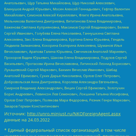
Анатольевич, Щур Татьяна Михайловна, Щур Николай Алексеевич,
Блинушов Андрей Юрьевич, Мосин Алексей Геннадьевич, Гефтер Валентин
Михайлович, Симонов Алексей Кириллович, Флиге Ирина Анатольевна,
Мельникова Валентина Дмитриевна, Вититинова Елена Владимировна,
Баженова Светлана Куприяновна, Максимов Сергей Владимирович, Беляев
Сергей Иванович, Голубева Елена Николаевна, Ганнушкина Светлана
Алексеевна, Закс Елена Владимировна, Буртина Елена Юрьевна, Гендель
Людмила Залмановна, Кокорина Екатерина Алексеевна, Шуманов Илья
Вячеславович, Арапова Галина Юрьевна, Свечников Анатолий Мариевич,
Прохоров Вадим Юрьевич, Шахова Елена Владимировна, Подузов Сергей
Васильевич, Протасова Ирина Вячеславовна, Литинский Леонид Борисович,
Лукашевский Сергей Маркович, Бахмин Вячеслав Иванович, Шабад
Анатолий Ефимович, Сухих Дарья Николаевна, Орлов Олег Петрович,
Добровольская Анна Дмитриевна, Королева Александра Евгеньевна,
Смирнов Владимир Александрович, Вицин Сергей Ефимович, Золотухин
Борис Андреевич, Левинсон Лев Семенович, Локшина Татьяна Иосифовна,
Орлов Олег Петрович, Полякова Мара Федоровна, Резник Генри Маркович,
Захаров Герман Константинович
Источник:
http://unro.minjust.ru/NKOForeignAgent.aspx
данные на
24.03.2022
* Единый федеральный список организаций, в том числе