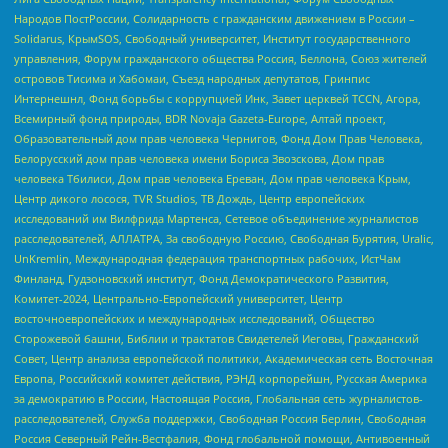
Народов ПостРоссии, Солидарность с гражданским движением в России –
Solidarus, КрымSOS, Свободный университет, Институт государственного
управления, Форум гражданского общества Россия, Беллона, Союз жителей
островов Тисима и Хабомаи, Съезд народных депутатов, Гринпис
Интернешнл, Фонд борьбы с коррупцией Инк, Завет церквей TCCN, Агора,
Всемирный фонд природы, BDR Novaja Gazeta-Europe, Алтай проект,
Образовательный дом прав человека Чернигов, Фонд Дом Прав Человека,
Белорусский дом прав человека имени Бориса Звозскова, Дом прав
человека Тбилиси, Дом прав человека Ереван, Дом прав человека Крым,
Центр дикого лосося, TVR Studios, ТВ Дождь, Центр европейских
исследований им Вилфрида Мартенса, Сетевое объединение журналистов
расследователей, АЛЛАТРА, За свободную Россию, Свободная Бурятия, Uralic,
UnKremlin, Международная федерация транспортных рабочих, ИстЧам
Финланд, Гудзоновский институт, Фонд Демократического Развития,
Комитет-2024, Центрально-Европейский университет, Центр
восточноевропейских и международных исследований, Общество
Сторожевой башни, Библии и трактатов Свидетелей Иеговы, Гражданский
Совет, Центр анализа европейской политики, Академическая сеть Восточная
Европа, Российский комитет действия, РЭНД корпорейшн, Русская Америка
за демократию в России, Настоящая Россия, Глобальная сеть журналистов-
расследователей, Служба поддержки, Свободная Россия Берлин, Свободная
Россия Северный Рейн-Вестфалия, Фонд глобальной помощи, Антивоенный