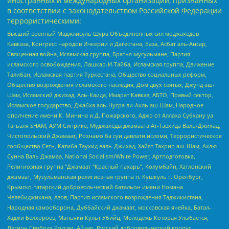
иностранных и международных организаций, признанных
в соответствии с законодательством Российской Федерации
террористическими:
Высший военный Маджлисуль Шура Объединенных сил моджахедов
Кавказа, Конгресс народов Ичкерии и Дагестана, База, Асбат аль-Ансар,
Священная война, Исламская группа, Братья-мусульмане, Партия
исламского освобождения, Лашкар-И-Тайба, Исламская группа, Движение
Талибан, Исламская партия Туркестана, Общество социальных реформ,
Общество возрождения исламского наследия, Дом двух святых, Джунд аш-
Шам, Исламский джихад, Аль-Каида, Имарат Кавказ, АБТО, Правый сектор,
Исламское государство, Джабха аль-Нусра ли-Ахль аш-Шам, Народное
ополчение имени К. Минина и Д. Пожарского, Аджр от Аллаха Субхану уа
Тагьаля SHAM, АУМ Синрике, Муджахеды джамаата Ат-Тавхида Валь-Джихад,
Чистопольский Джамаат, Рохнамо ба суи давлати исломи, Террористическое
сообщество Сеть, Катиба Таухид валь-Джихад, Хайят Тахрир аш-Шам, Ахлю
Сунна Валь Джамаа, National Socialism/White Power, Артподготовка,
Религиозная группа “Джамаат “Красный пахарь”, Колумбайн, Хатлонский
джамаат, Мусульманская религиозная группа п. Кушкуль г. Оренбург,
Крымско-татарский добровольческий батальон имени Номана
Челебиджихана, Азов, Партия исламского возрождения Таджикистана,
Народная самооборона, Дуббайский джамаат, московская ячейка, Батал-
Хаджи Белхороев, Маньяки Культ Убийц, Молодёжь Которая Улыбается,
Легион Свобода России, Айдар, Русский добровольческий корпус