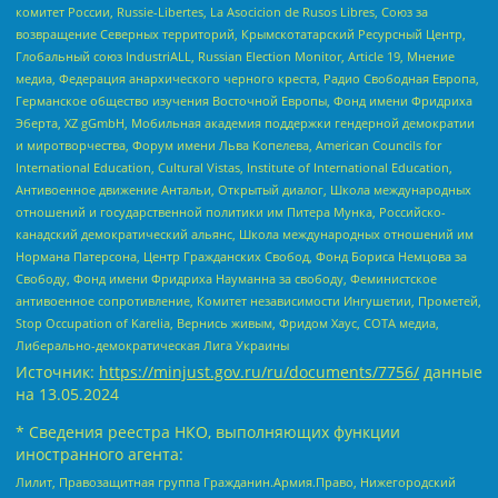
комитет России, Russie-Libertes, La Asocicion de Rusos Libres, Союз за
возвращение Северных территорий, Крымскотатарский Ресурсный Центр,
Глобальный союз IndustriALL, Russian Election Monitor, Article 19, Мнение
медиа, Федерация анархического черного креста, Радио Свободная Европа,
Германское общество изучения Восточной Европы, Фонд имени Фридриха
Эберта, XZ gGmbH, Мобильная академия поддержки гендерной демократии
и миротворчества, Форум имени Льва Копелева, American Councils for
International Education, Cultural Vistas, Institute of International Education,
Антивоенное движение Антальи, Открытый диалог, Школа международных
отношений и государственной политики им Питера Мунка, Российско-
канадский демократический альянс, Школа международных отношений им
Нормана Патерсона, Центр Гражданских Свобод, Фонд Бориса Немцова за
Свободу, Фонд имени Фридриха Науманна за свободу, Феминистское
антивоенное сопротивление, Комитет независимости Ингушетии, Прометей,
Stop Occupation of Karelia, Вернись живым, Фридом Хаус, СОТА медиа,
Либерально-демократическая Лига Украины
Источник:
https://minjust.gov.ru/ru/documents/7756/
данные
на
13.05.2024
* Сведения реестра НКО, выполняющих функции
иностранного агента:
Лилит, Правозащитная группа Гражданин.Армия.Право, Нижегородский