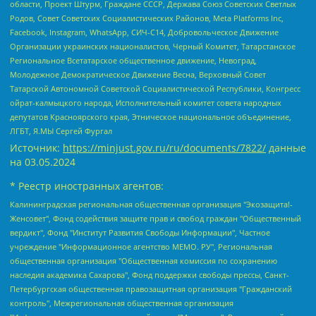
области, Проект Штурм, Граждане СССР, Держава Союз Советских Светлых
Родов, Совет Советских Социалистических Районов, Meta Platforms Inc,
Facebook, Instagram, WhatsApp, СИЧ-С14, Добровольческое Движение
Организации украинских националистов, Черный Комитет, Татарстанское
Региональное Всетатарское общественное движение, Невоград,
Молодежное Демократическое Движение Весна, Верховный Совет
Татарской Автономной Советской Социалистической Республики, Конгресс
ойрат-калмыцкого народа, Исполнительный комитет совета народных
депутатов Красноярского края, Этническое национальное объединение,
ЛГБТ, Я.МЫ Сергей Фургал
Источник:
https://minjust.gov.ru/ru/documents/7822/
данные
на
03.05.2024
* Реестр иностранных агентов:
Калининградская региональная общественная организация "Экозащита!-Женсовет", Фонд содействия защите прав и свобод граждан "Общественный вердикт", Фонд "Институт Развития Свободы Информации", Частное учреждение "Информационное агентство МЕМО. РУ", Региональная общественная организация "Общественная комиссия по сохранению наследия академика Сахарова", Фонд поддержки свободы прессы, Санкт-Петербургская общественная правозащитная организация "Гражданский контроль", Межрегиональная общественная организация "Информационно-просветительский центр "Мемориал", Региональный Фонд "Центр Защиты Прав Средств Массовой Информации", с 05.12.2023 Фонд "Центр Защиты Прав Средств массовой информации", Региональная общественная благотворительная организация помощи беженцам и мигрантам "Гражданское содействие", Негосударственное образовательное учреждение дополнительного профессионального образования (повышение квалификации) специалистов "АКАДЕМИЯ ПО ПРАВАМ ЧЕЛОВЕКА", Свердловская региональная общественная организация "Сутяжник", Автономная некоммерческая организация "Центр независимых социологических исследований", Союз общественных объединений "Российский исследовательский центр по правам человека", Региональное общественное учреждение научно-информационный центр "МЕМОРИАЛ", Некоммерческая организация "Фонд защиты гласности", Автономная некоммерческая организация "Институт прав человека", Городская общественная организация "Екатеринбургское общество "МЕМОРИАЛ", Городская общественная организация "Рязанское историко-просветительское и правозащитное общество "Мемориал" (Рязанский Мемориал), Челябинский региональный орган общественной самодеятельности – женское общественное объединение "Женщины Евразии", Челябинский региональный орган общественной самодеятельности "Уральская правозащитная группа", Фонд содействия защите здоровья и социальной справедливости имени Андрея Рылькова, Автономная Некоммерческая Организация "Аналитический Центр Юрия Левады", Автономная некоммерческая организация социальной поддержки населения "Проект Апрель", Региональная общественная организация помощи женщинам и детям, находящимся в кризисной ситуации "Информационно-методический центр "Анна", Фонд содействия развитию массовых коммуникаций и правовому просвещению "Так-так-Так", Фонд содействия устойчивому развитию "Серебряная тайга", Свердловский региональный общественный фонд социальных проектов "Новое время", "Idel.Реалии", Кавказ.Реалии, Крым.Реалии, Телеканал Настоящее Время, Татаро-башкирская служба Радио Свобода (Azatliq Radiosi), Радио Свободная Европа/Радио Свобода (PCE/PC), "Сибирь.Реалии", "Фактограф", Благотворительный фонд помощи осужденным и их семьям, Автономная некоммерческая организация "Институт глобализации и социальных движений", Фонд "В защиту прав заключенных", Частное учреждение "Центр поддержки и содействия развитию средств массовой информации", Пензенский региональный общественный благотворительный фонд "Гражданский союз", "Север.Реалии", Некоммерческая организация Фонд "Правовая инициатива", Общество с ограниченной ответственностью "Радио Свободная Европа/Радио Свобода", Чешское информационное агентство "MEDIUM-ORIENT", Красноярская региональная общественная организация "Мы против СПИДа", Камалягин Денис Николаевич, Маркелов Сергей Евгеньевич, Пономарев Лев Александрович, Савицкая Людмила Алексеевна, Автономная некоммерческая организация "Центр по работе с проблемой насилия "НАСИЛИЮ.НЕТ", Межрегиональный профессиональный союз работников здравоохранения "Альянс врачей", Юридическое лицо, зарегистрированное в Латвийской Республике, SIA "Medusa Project" (регистрационный номер 40103797863, дата регистрации 10.06.2014), Некоммерческая организация "Фонд по борьбе с коррупцией", Автономная некоммерческая организация "Институт права и публичной политики", Баданин Роман Сергеевич, Гликин Максим Александрович, Железнова Мария Михайловна, Лукьянова Юлия Сергеевна, Маетная Елизавета Витальевна, Маняхин Петр Борисович, Чуракова Ольга Владимировна, Ярош Юлия Петровна, Юридическое лицо "The Insider SIA", зарегистрированное в Риге, Латвийская Республика (дата регистрации 26.06.2015), являющееся администратором доменного имени интернет-издания "The Insider SIA", https://theins.ru, Постернак Алексей Евгеньевич, Рубин Михаил Аркадьевич, Анин Роман Александрович, Юридическое лицо Istories fonds, зарегистрированное в Латвийской Республике (регистрационный номер 50008295751, дата регистрации 24.02.2020), Великовский Дмитрий Александрович, Долинина Ирина Николаевна, Мароховская Алеся Алексеевна, Шлейнов Роман Юрьевич, Шмагун Олеся Валентиновна, Общество с ограниченной ответственностью "Альтаир 2021", Общество с ограниченной ответственностью "Вега 2021", Общество с ограниченной ответственностью "Главный редактор 2021", Общество с ограниченной ответственностью "Ромашки монолит", Важенков Артем Валерьевич, Ивановская областная общественная организация "Центр гендерных исследований", Гурман Юрий Альбертович, Медиапроект "ОВД-Инфо", Егоров Владимир Владимирович, Жилинский Владимир Александрович, Общество с ограниченной ответственностью "ЗП", Иванова София Юрьевна, Карезина Инна Павловна, Кильтау Екатерина Викторовна, Петров Алексей Викторович, Пискунов Сергей Евгеньевич, Смирнов Сергей Сергеевич, Тихонов Михаил Сергеевич, Общество с ограниченной ответственностью "ЖУРНАЛИСТ-ИНОСТРАННЫЙ АГЕНТ", Арапова Галина Юрьевна, Вольтская Татьяна Анатольевна, Американская компания "Mason G.E.S. Anonymous Foundation" (США), являющаяся владельцем интернет-издания https://mnews.world/, Компания "Stichting Bellingcat", зарегистрированная в Нидерландах (дата регистрации 11.07.2018), Захаров Андрей Вячеславович, Клепиковская Екатерина Дмитриевна, Общество с ограниченной ответственностью "МЕМО", Перл Роман Александрович, Симонов Евгений Алексеевич, Соловьева Елена Анатольевна, Сотников Даниил Владимирович, Сурначева Елизавета Дмитриевна, Автономная некоммерческая организация по защите прав человека и информированию населения "Якутия – Наше Мнение", Общество с ограниченной ответственностью "Москоу диджитал медиа", с 26.01.2023 Общество с ограниченной ответственностью "Чайка Белые сады", Ветошкина Валерия Валерьевна, Заговора Максим Александрович, Межрегиональное общественное движение "Российская ЛГБТ - сеть", Оленичев Максим Владимирович, Павлов Иван Юрьевич, Скворцова Елена Сергеевна, Общество с ограниченной ответственностью "Как бы инагент", Кочетков Игорь Викторович, Общество с ограниченной ответственностью "Честные выборы", Еланчик Олег Александрович, Общество с ограниченной ответственностью "Нобелевский призыв", Гималова Регина Эмилевна, Григорьев Андрей Валерьевич, Григорьева Алина Александровна, Ассоциация по содействию защите прав призывников, альтернативнослужащих и военнослужащих "Правозащитная группа "Гражданин.Армия.Право", Хисамова Регина Фаритовна, Автономная некоммерческая организация по реализации социально-правовых программ "Лилит", Дальневосточное общественное движение "Маяк", Санкт-Петербургская ЛГБТ-инициативная группа "Выход", Инициативная группа ЛГБТ+ "Реверс", Алексеев Андрей Викторович, Бекбулатова Таисия Львовна, Беляев Иван Михайлович, Владыкина Елена Сергеевна, Гельман Марат Александрович, Никульшина Вероника Юрьевна, Толоконникова Надежда Андреевна, Шендерович Виктор Анатольевич, Общество с ограниченной ответственностью "Данное сообщение", Общество с ограниченной ответственностью Издательский дом "Новая глава", Айнбиндер Александра Александровна, Московский комьюнити-центр для ЛГБТ+инициатив, Благотворительный фонд развития филантропии, Deutsche Welle (Германия, Kurt-Schumacher-Strasse 3, 53113 Bonn), Борзунова Мария Михайловна, Воробьев Виктор Викторович, Голубева Анна Львовна, Константинова Алла Михайловна, Малкова Ирина Владимировна, Мурадов Мурад Абдулгалимович, Осетинская Елизавета Николаевна, Понасенков Евгений Николаевич, Ганапольский Матвей Юрьевич, Киселев Евгений Алексеевич, Борухович Ирина Григорьевна, Дремин Иван Тимофеевич, Дубровский Дмитрий Викторович, Красноярская региональная общественная организация поддержки и развития альтернативных образовательных технологий и межкультурных коммуникаций "ИНТЕРРА", Маяковская Екатерина Алексеевна, Фейгин Марк Захарович, Филимонов Андрей Викторович, Дзугкоева Регина Николаевна, Доброхотов Роман Александрович, Дудь Юрий Александрович, Елкин Сергей Владимирович, Кругликов Кирилл Игоревич, Сабунаева Мария Леонидовна, Семенов Алексей Владимирович, Шаинян Карен Багратович, Шульман Екатерина Михайловна, Асафьев Артур Валерьевич, Вахштайн Виктор Семенович, Венедиктов Алексей Алексеевич, Лушникова Екатерина Евгеньевна, Волков Леонид Михайлович, Невзоров Александр Глебович, Пархоменко Сергей Борисович, Сироткин Ярослав Николаевич, Кара-Мурза Владимир Владимирович, Баранова Наталья Владимировна, Гозман Леонид Яковлевич, Кагарлицкий Борис Юльевич, Климарев Михаил Валерьевич, Милов Владимир Станиславович, Автономная некоммерческая организация Краснодарский центр современного искусства "Типография", Моргенштерн Алишер Тагирович, Соболь Любовь Эдуардовна, Общество с ограниченной ответственностью "ЛИЗА НОРМ", Каспаров Гарри Кимович, Ходорковский Михаил Борисович, Общество с ограниченной ответственностью "Апрельские тезисы", Данилович Ирина Брониславовна, Кашин Олег Владимирович, Петров Николай Владимирович, Пивоваров Алексей Владимирович, Соколов Михаил Владимирович, Цветкова Юлия Владимировна, Чичваркин Евгений Александрович, Комитет против пыток/Команда против пыток, Общество с ограниченной ответственностью "Первый научный", Общество с ограниченной ответственностью "Вертолет и ко", Белоцерковская Вероника Борисовна, Кац Максим Евгеньевич, Лазарева Татьяна Юрьевна, Шаведдинов Руслан Табризович, Яшин Илья Валерьевич, Общество с ограниченной ответственностью "Иноагент ААВ", Алешковский Дмитрий Петрович, Альбац Евгения Марковна, Быков Дмитрий Львович, Галямина Юлия Евгеньевна, Лойко Сергей Леонидович, Мартынов Кирилл Константинович, Медведев Сергей Александрович, Крашенинников Федор Геннадиевич, Гордеева Катерина Вл