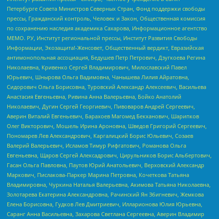
Петербурге Совета Министров Северных Стран, Фонд поддержки свободы
прессы, Гражданский контроль, Человек и Закон, Общественная комиссия
по сохранению наследия академика Сахарова, Информационное агентство
МЕМО. РУ, Институт региональной прессы, Институт Развития Свободы
Информации, Экозащита!-Женсовет, Общественный вердикт, Евразийская
антимонопольная ассоциация, Бедушев Петр Петрович, Дзугкоева Регина
Николаевна, Кривенко Сергей Владимирович, Милославский Павел
Юрьевич, Шнырова Ольга Вадимовна, Чанышева Лилия Айратовна,
Сидорович Ольга Борисовна, Туровский Александр Алексеевич, Васильева
Анастасия Евгеньевна, Ривина Анна Валерьевна, Бойко Анатолий
Николаевич, Дугин Сергей Георгиевич, Пивоваров Андрей Сергеевич,
Аверин Виталий Евгеньевич, Барахоев Магомед Бекханович, Шарипков
Олег Викторович, Мошель Ирина Ароновна, Шведов Григорий Сергеевич,
Пономарев Лев Александрович, Каргалицкий Борис Юльевич, Созаев
Валерий Валерьевич, Исламов Тимур Рифгатович, Романова Ольга
Евгеньевна, Щаров Сергей Алексадрович, Цирульников Борис Альбертович,
Гасан Ольга Павловна, Паутов Юрий Анатольевич, Верховский Александр
Маркович, Пислакова-Паркер Марина Петровна, Кочеткова Татьяна
Владимировна, Чуркина Наталья Валерьевна, Акимова Татьяна Николаевна,
Золотарева Екатерина Александровна, Рачинский Ян Збигневич, Жемкова
Елена Борисовна, Гудков Лев Дмитриевич, Илларионова Юлия Юрьевна,
Саранг Анна Васильевна, Захарова Светлана Сергеевна, Аверин Владимир