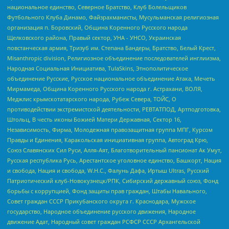
национальное единство, Северное Братство, Клуб Болельщиков
Футбольного Клуба Динамо, Файзрахманисты, Мусульманская религиозная
организация п. Боровский, Община Коренного Русского народа
Щелковского района, Правый сектор, УНА - УНСО, Украинская
повстанческая армия, Тризуб им. Степана Бандеры, Братство, Белый Крест,
Misanthropic division, Религиозное объединение последователей инглиизма,
Народная Социальная Инициатива, TulaSkins, Этнополитическое
объединение Русские, Русское национальное объединение Атака, Мечеть
Мирмамеда, Община Коренного Русского народа г. Астрахани, ВОЛЯ,
Меджлис крымскотатарского народа, Рубеж Севера, ТОЙС, О
противодействии экстремистской деятельности, РЕВТАТПОД, Артподготовка,
Штольц, В честь иконы Божией Матери Державная, Сектор 16,
Независимость, Фирма, Молодежная правозащитная группа МПГ, Курсом
Правды и Единения, Каракольская инициативная группа, Автоград Крю,
Союз Славянских Сил Руси, Алля-Аят, Благотворительный пансионат Ак Умут,
Русская республика Русь, Арестантское уголовное единство, Башкорт, Нация
и свобода, Нация и свобода, W.H.С., Фалунь Дафа, Иртыш Ultras, Русский
Патриотический клуб-Новокузнецк/РПК, Сибирский державный союз, Фонд
борьбы с коррупцией, Фонд защиты прав граждан, Штабы Навального,
Совет граждан СССР Прикубанского округа г. Краснодара, Мужское
государство, Народное объединение русского движения, Народное
движение Адат, Народный совет граждан РСФСР СССР Архангельской