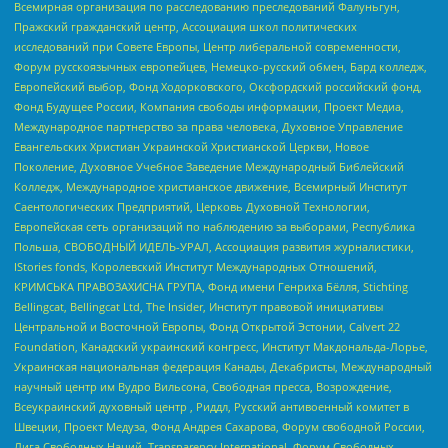
Всемирная организация по расследованию преследований Фалуньгун,
Пражский гражданский центр, Ассоциация школ политических
исследований при Совете Европы, Центр либеральной современности,
Форум русскоязычных европейцев, Немецко-русский обмен, Бард колледж,
Европейский выбор, Фонд Ходорковского, Оксфордский российский фонд,
Фонд Будущее России, Компания свободы информации, Проект Медиа,
Международное партнерство за права человека, Духовное Управление
Евангельских Христиан Украинской Христианской Церкви, Новое
Поколение, Духовное Учебное Заведение Международный Библейский
Колледж, Международное христианское движение, Всемирный Институт
Саентологических Предприятий, Церковь Духовной Технологии,
Европейская сеть организаций по наблюдению за выборами, Республика
Польша, СВОБОДНЫЙ ИДЕЛЬ-УРАЛ, Ассоциация развития журналистики,
IStories fonds, Королевский Институт Международных Отношений,
КРИМСЬКА ПРАВОЗАХИСНА ГРУПА, Фонд имени Генриха Бёлля, Stichting
Bellingcat, Bellingcat Ltd, The Insider, Институт правовой инициативы
Центральной и Восточной Европы, Фонд Открытой Эстонии, Calvert 22
Foundation, Канадский украинский конгресс, Институт Макдональда-Лорье,
Украинская национальная федерация Канады, Декабристы, Международный
научный центр им Вудро Вильсона, Свободная пресса, Возрождение,
Всеукраинский духовный центр , Риддл, Русский антивоенный комитет в
Швеции, Проект Медуза, Фонд Андрея Сахарова, Форум свободной России,
Лига Свободных Наций, Transparеncy International, Форум Свободных