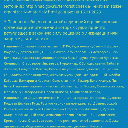
Источник:
http://nac.gov.ru/terroristicheskie-i-ekstremistskie-
organizacii-i-materialy.html
данные на
16.11.2023
* Перечень общественных объединений и религиозных
организаций в отношении которых судом принято
вступившее в законную силу решение о ликвидации или
запрете деятельности:
Национал-большевистская партия, ВЕК РА, Рада земли Кубанской Духовно
Родовой Державы Русь, Община Духовного Управления Асгардской Веси
Беловодья, Славянская Община Капища Веды Перуна, Мужская Духовная
Семинария Староверов-Инглингов, Нурджулар, К Богодержавию, Таблиги
Джамаат, Свидетели Иеговы, Русское национальное единство, Национал-
социалистическое общество, Джамаат мувахидов, Объединенный Вилайат
Кабарды, Балкарии и Карачая, Союз славян, Ат-Такфир Валь-Хиджра, Пит
Буль, Национал-социалистическая рабочая партия России, Славянский союз,
Формат-18, Благородный Орден Дьявола, Армия воли народа,
Национальная Социалистическая Инициатива города Череповца, Духовно-
Родовая Держава Русь, Русское национальное единство, Древнерусской
Инглистической церкви Православных Староверов-Инглингов, Русский
общенациональный союз, Движение против нелегальной иммиграции,
Кровь и Честь, О свободе совести и о религиозных объединениях, Омская
организация общественного политического движения Русское