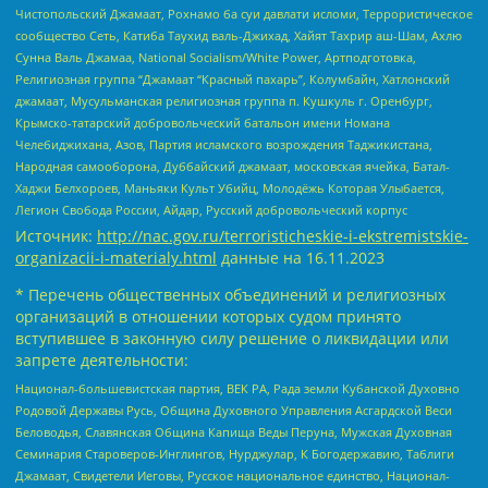
Чистопольский Джамаат, Рохнамо ба суи давлати исломи, Террористическое
сообщество Сеть, Катиба Таухид валь-Джихад, Хайят Тахрир аш-Шам, Ахлю
Сунна Валь Джамаа, National Socialism/White Power, Артподготовка,
Религиозная группа “Джамаат “Красный пахарь”, Колумбайн, Хатлонский
джамаат, Мусульманская религиозная группа п. Кушкуль г. Оренбург,
Крымско-татарский добровольческий батальон имени Номана
Челебиджихана, Азов, Партия исламского возрождения Таджикистана,
Народная самооборона, Дуббайский джамаат, московская ячейка, Батал-
Хаджи Белхороев, Маньяки Культ Убийц, Молодёжь Которая Улыбается,
Легион Свобода России, Айдар, Русский добровольческий корпус
Источник:
http://nac.gov.ru/terroristicheskie-i-ekstremistskie-
organizacii-i-materialy.html
данные на
16.11.2023
* Перечень общественных объединений и религиозных
организаций в отношении которых судом принято
вступившее в законную силу решение о ликвидации или
запрете деятельности:
Национал-большевистская партия, ВЕК РА, Рада земли Кубанской Духовно
Родовой Державы Русь, Община Духовного Управления Асгардской Веси
Беловодья, Славянская Община Капища Веды Перуна, Мужская Духовная
Семинария Староверов-Инглингов, Нурджулар, К Богодержавию, Таблиги
Джамаат, Свидетели Иеговы, Русское национальное единство, Национал-