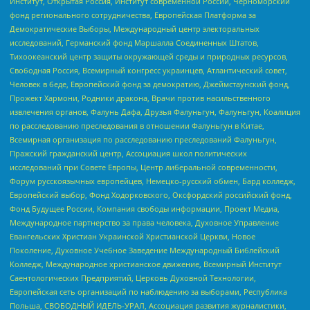
Институт, Открытая Россия, Институт современной России, Черноморский
фонд регионального сотрудничества, Европейская Платформа за
Демократические Выборы, Международный центр электоральных
исследований, Германский фонд Маршалла Соединенных Штатов,
Тихоокеанский центр защиты окружающей среды и природных ресурсов,
Свободная Россия, Всемирный конгресс украинцев, Атлантический совет,
Человек в беде, Европейский фонд за демократию, Джеймстаунский фонд,
Прожект Хармони, Родники дракона, Врачи против насильственного
извлечения органов, Фалунь Дафа, Друзья Фалуньгун, Фалуньгун, Коалиция
по расследованию преследования в отношении Фалуньгун в Китае,
Всемирная организация по расследованию преследований Фалуньгун,
Пражский гражданский центр, Ассоциация школ политических
исследований при Совете Европы, Центр либеральной современности,
Форум русскоязычных европейцев, Немецко-русский обмен, Бард колледж,
Европейский выбор, Фонд Ходорковского, Оксфордский российский фонд,
Фонд Будущее России, Компания свободы информации, Проект Медиа,
Международное партнерство за права человека, Духовное Управление
Евангельских Христиан Украинской Христианской Церкви, Новое
Поколение, Духовное Учебное Заведение Международный Библейский
Колледж, Международное христианское движение, Всемирный Институт
Саентологических Предприятий, Церковь Духовной Технологии,
Европейская сеть организаций по наблюдению за выборами, Республика
Польша, СВОБОДНЫЙ ИДЕЛЬ-УРАЛ, Ассоциация развития журналистики,