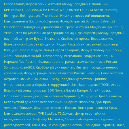
IStories fonds, Королевский Институт Международных Отношений,
КРИМСЬКА ПРАВОЗАХИСНА ГРУПА, Фонд имени Генриха Бёлля, Stichting
Bellingcat, Bellingcat Ltd, The Insider, Институт правовой инициативы
Центральной и Восточной Европы, Фонд Открытой Эстонии, Calvert 22
Foundation, Канадский украинский конгресс, Институт Макдональда-Лорье,
Украинская национальная федерация Канады, Декабристы, Международный
научный центр им Вудро Вильсона, Свободная пресса, Возрождение,
Всеукраинский духовный центр , Риддл, Русский антивоенный комитет в
Швеции, Проект Медуза, Фонд Андрея Сахарова, Форум свободной России,
Лига Свободных Наций, Transparеncy International, Форум Свободных
Народов ПостРоссии, Солидарность с гражданским движением в России –
Solidarus, КрымSOS, Свободный университет, Институт государственного
управления, Форум гражданского общества Россия, Беллона, Союз жителей
островов Тисима и Хабомаи, Съезд народных депутатов, Гринпис
Интернешнл, Фонд борьбы с коррупцией Инк, Завет церквей TCCN, Агора,
Всемирный фонд природы, BDR Novaja Gazeta-Europe, Алтай проект,
Образовательный дом прав человека Чернигов, Фонд Дом Прав Человека,
Белорусский дом прав человека имени Бориса Звозскова, Дом прав
человека Тбилиси, Дом прав человека Ереван, Дом прав человека Крым,
Центр дикого лосося, TVR Studios, ТВ Дождь, Центр европейских
исследований им Вилфрида Мартенса, Сетевое объединение журналистов
расследователей, АЛЛАТРА, За свободную Россию, Свободная Бурятия, Uralic,