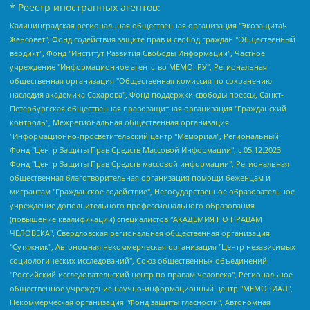
* Реестр иностранных агентов:
Калининградская региональная общественная организация "Экозащита!-Женсовет", Фонд содействия защите прав и свобод граждан "Общественный вердикт", Фонд "Институт Развития Свободы Информации", Частное учреждение "Информационное агентство МЕМО. РУ", Региональная общественная организация "Общественная комиссия по сохранению наследия академика Сахарова", Фонд поддержки свободы прессы, Санкт-Петербургская общественная правозащитная организация "Гражданский контроль", Межрегиональная общественная организация "Информационно-просветительский центр "Мемориал", Региональный Фонд "Центр Защиты Прав Средств Массовой Информации", с 05.12.2023 Фонд "Центр Защиты Прав Средств массовой информации", Региональная общественная благотворительная организация помощи беженцам и мигрантам "Гражданское содействие", Негосударственное образовательное учреждение дополнительного профессионального образования (повышение квалификации) специалистов "АКАДЕМИЯ ПО ПРАВАМ ЧЕЛОВЕКА", Свердловская региональная общественная организация "Сутяжник", Автономная некоммерческая организация "Центр независимых социологических исследований", Союз общественных объединений "Российский исследовательский центр по правам человека", Региональное общественное учреждение научно-информационный центр "МЕМОРИАЛ", Некоммерческая организация "Фонд защиты гласности", Автономная некоммерческая организация "Институт прав человека", Городская общественная организация "Екатеринбургское общество "МЕМОРИАЛ", Городская общественная организация "Рязанское историко-просветительское и правозащитное общество "Мемориал" (Рязанский Мемориал), Челябинский региональный орган общественной самодеятельности – женское общественное объединение "Женщины Евразии", Челябинский региональный орган общественной самодеятельности "Уральская правозащитная группа", Фонд содействия защите здоровья и социальной справедливости имени Андрея Рылькова, Автономная Некоммерческая Организация "Аналитический Центр Юрия Левады", Автономная некоммерческая организация социальной поддержки населения "Проект Апрель", Региональная общественная организация помощи женщинам и детям, находящимся в кризисной ситуации "Информационно-методический центр "Анна", Фонд содействия развитию массовых коммуникаций и правовому просвещению "Так-так-Так", Фонд содействия устойчивому развитию "Серебряная тайга", Свердловский региональный общественный фонд социальных проектов "Новое время", "Idel.Реалии", Кавказ.Реалии, Крым.Реалии, Телеканал Настоящее Время, Татаро-башкирская служба Радио Свобода (Azatliq Radiosi), Радио Свободная Европа/Радио Свобода (PCE/PC), "Сибирь.Реалии", "Фактограф", Благотворительный фонд помощи осужденным и их семьям, Автономная некоммерческая организация "Институт глобализации и социальных движений", Фонд "В защиту прав заключенных", Частное учреждение "Центр поддержки и содействия развитию средств массовой информации", Пензенский региональный общественный благотворительный фонд "Гражданский союз", "Север.Реалии", Некоммерческая организация Фонд "Правовая инициатива", Общество с ограниченной ответственностью "Радио Свободная Европа/Радио Свобода", Чешское информационное агентство "MEDIUM-ORIENT", Красноярская региональная общественная организация "Мы против СПИДа", Камалягин Денис Николаевич, Маркелов Сергей Евгеньевич, Пономарев Лев Александрович, Савицкая Людмила Алексеевна, Автономная некоммерческая организация "Центр по работе с проблемой насилия "НАСИЛИЮ.НЕТ", Межрегиональный профессиональный союз работников здравоохранения "Альянс врачей", Юридическое лицо, зарегистрированное в Латвийской Республике, SIA "Medusa Project" (регистрационный номер 40103797863, дата регистрации 10.06.2014), Некоммерческая организация "Фонд по борьбе с коррупцией", Автономная некоммерческая организация "Институт права и публичной политики", Баданин Роман Сергеевич, Гликин Максим Александрович, Железнова Мария Михайловна, Лукьянова Юлия Сергеевна, Маетная Елизавета Витальевна, Маняхин Петр Борисович, Чуракова Ольга Владимировна, Ярош Юлия Петровна, Юридическое лицо "The Insider SIA", зарегистрированное в Риге, Латвийская Республика (дата регистрации 26.06.2015), являющееся администратором доменного имени интернет-издания "The Insider SIA", https://theins.ru, Постернак Алексей Евгеньевич, Рубин Михаил Аркадьевич, Анин Роман Александрович, Юридическое лицо Istories fonds, зарегистрированное в Латвийской Республике (регистрационный номер 50008295751, дата регистрации 24.02.2020), Великовский Дмитрий Александрович, Долинина Ирина Николаевна, Мароховская Алеся Алексеевна, Шлейнов Роман Юрьевич, Шмагун Олеся Валентиновна, Общество с ограниченной ответственностью "Альтаир 2021", Общество с ограниченной ответственностью "Вега 2021", Общество с ограниченной ответственностью "Главный редактор 2021", Общество с ограниченной ответственностью "Ромашки монолит", Важенков Артем Валерьевич, Ивановская областная общественная организация "Центр гендерных исследований", Гурман Юрий Альбертович, Медиапроект "ОВД-Инфо", Егоров Владимир Владимирович, Жилинский Владимир Александрович, Общество с ограниченной ответственностью "ЗП", Иванова София Юрьевна, Карезина Инна Павловна, Кильтау Екатерина Викторовна, Петров Алексей Викторович, Пискунов Сергей Евгеньевич, Смирнов Сергей Сергеевич, Тихонов Михаил Сергеевич, Общество с ограниченной ответственностью "ЖУРНАЛИСТ-ИНОСТРАННЫЙ АГЕНТ", Арапова Галина Юрьевна, Вольтская Татьяна Анатольевна, Американская компания "Mason G.E.S. Anonymous Foundation" (США), являющаяся владельцем интернет-издания https://mnews.world/, Компания "Stichting Bellingcat", зарегистрированная в Нидерландах (дата регистрации 11.07.2018), Захаров Андрей Вячеславович, Клепиковская Екатерина Дмитриевна, Общество с ограниченной ответственностью "МЕМО", Перл Роман Александрович, Симонов Евгений Алексеевич, Соловьева Елена Анатольевна, Сотников Даниил Владимирович, Сурначева Елизавета Дмитриевна, Автономная некоммерческая организация по защите прав человека и информированию населения "Якутия – Наше Мнение", Общество с ограниченной ответственностью "Москоу диджитал медиа", с 26.01.2023 Общество с ограниченной ответственностью "Чайка Белые сады", Ветошкина Валерия Валерьевна, Заговора Максим Александрович, Межрегиональное общественное движение "Российская ЛГБТ - сеть", Оленичев Максим Владимирович, Павлов Иван Юрьевич, Скворцова Елена Сергеевна, Общество с ограниченной ответственностью "Как бы инагент", Кочетков Игорь Викторович, Общество с ограниченной ответственностью "Честные выборы", Еланчик Олег Александрович, Общество с ограниченной ответственностью "Нобелевский призыв", Гималова Регина Эмилевна, Григорьев Андрей Валерьевич, Григорьева Алина Александровна, Ассоциация по содействию защите прав призывников, альтернативнослужащих и военнослужащих "Правозащитная группа "Гражданин.Армия.Право", Хисамова Регина Фаритовна, Автономная некоммерческая организация по реализации социально-правовых программ "Лилит", Дальневосточное общественное движение "Маяк", Санкт-Петербургская ЛГБТ-инициативная группа "Выход", Инициативная группа ЛГБТ+ "Реверс", Алексеев Андрей Викторович, Бекбулатова Таисия Львовна, Беляев Иван Михайлович, Владыкина Елена Сергеевна, Гельман Марат Александрович, Никульшина Вероника Юрьевна, Толоконникова Надежда Андреевна, Шендерович Виктор Анатольевич, Общество с ограниченной ответственностью "Данное сообщение", Общество с ограниченной ответственностью Издательский дом "Новая глава", Айнбиндер Александра Александровна, Московский комьюнити-центр для ЛГБТ+инициатив, Благотворительный фонд развития филантропии, Deutsche Welle (Германия, Kurt-Schumacher-Strasse 3, 53113 Bonn), Борзунова Мария Михайловна, Воробьев Виктор Викторович, Голубева Анна Львовна, Константинова Алла Михайловна, Малкова Ирина Владимировна, Мурадов Мурад Абдулгалимович, Осетинская Елизавета Николаевна, Понасенков Евгений Николаевич, Ганапольский Матвей Юрьевич, Киселев Евгений Алексеевич, Борухович Ирина Григорьевна, Дремин Иван Тимофеевич, Дубровский Дмитрий Викторович, Красноярская региональная общественная организация поддержки и развития альтернативных образовательных технологий и межкультурных коммуникаций "ИНТЕРРА", Маяковская Екатерина Алексеевна, Фейгин Марк Захарович, Филимонов Андрей Викторович, Дзугкоева Регина Николаевна, Доброхотов Роман Александрович, Дудь Юрий Александрович, Елкин Сергей Владимирович, Кругликов Кирилл Игоревич, Сабунаева Мария Леонидовна, Семенов Алексей Владимирович, Шаинян Карен Багратович, Шульман Екатерина Михайловна, Асафьев Артур Валерьевич, Вахштайн Виктор Семенович, Венедиктов Алексей Алексеевич, Лушникова Екатерина Евгеньевна, Волков Леонид Михайлович, Невзоров Александр Глебович, Пархоменко Сергей Борисович, Сироткин Ярослав Николаевич, Кара-Мурза Владимир Владимирович, Баранова Наталья Владимировна, Гозман Леонид Яковлевич, Кагарлицкий Борис Юльевич, Климарев Михаил Валерьевич, Милов Владимир Станиславович, Автономная некоммерческая организация Краснодарский центр современного искусства "Типография", Моргенштерн Алишер Тагирович, Соболь Любовь Эдуардовна, Общество с ограниченной ответственностью "ЛИЗА НОРМ", Каспаров Гарри Кимович, Ходорковский Михаил Борисович, Общество с ограниченной ответственностью "Апрельские тезисы", Данилович Ирина Брониславовна, Кашин Олег Владимирович, Петров Николай Владимирович, Пивоваров Алексей Владимирович, Соколов Михаил Владимирович, Цветкова Юлия Владимировна, Чичваркин Евгений Александрович, Комитет против пыток/Команда против пыток, Общество с ограниченной ответственностью "Первый научный", Общество с ограниченной ответственностью "Вертолет и ко", Белоцерковская Вероника Борисовна, Кац Максим Евгеньевич, Лазарева Татьяна Юрьевна, Шаведдинов Руслан Табризович, Яшин Илья Валерьевич, Общество с ограниченной ответственностью "Иноагент ААВ", Алешковский Дмитрий Петрович, Альбац Евгения Марковна, Быков Дмитрий Львович, Галямина Юлия Евгеньевна, Лойко Сергей Леонидович, Мартынов Кирилл Константинович, Медведев Сергей Александрович, Крашенинников Федор Геннадиевич, Гордеева Катерина Вл