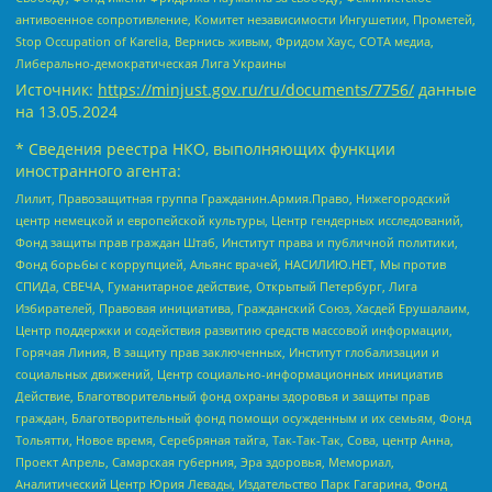
антивоенное сопротивление, Комитет независимости Ингушетии, Прометей,
Stop Occupation of Karelia, Вернись живым, Фридом Хаус, СОТА медиа,
Либерально-демократическая Лига Украины
Источник:
https://minjust.gov.ru/ru/documents/7756/
данные
на
13.05.2024
* Сведения реестра НКО, выполняющих функции
иностранного агента:
Лилит, Правозащитная группа Гражданин.Армия.Право, Нижегородский
центр немецкой и европейской культуры, Центр гендерных исследований,
Фонд защиты прав граждан Штаб, Институт права и публичной политики,
Фонд борьбы с коррупцией, Альянс врачей, НАСИЛИЮ.НЕТ, Мы против
СПИДа, СВЕЧА, Гуманитарное действие, Открытый Петербург, Лига
Избирателей, Правовая инициатива, Гражданский Союз, Хасдей Ерушалаим,
Центр поддержки и содействия развитию средств массовой информации,
Горячая Линия, В защиту прав заключенных, Институт глобализации и
социальных движений, Центр социально-информационных инициатив
Действие, Благотворительный фонд охраны здоровья и защиты прав
граждан, Благотворительный фонд помощи осужденным и их семьям, Фонд
Тольятти, Новое время, Серебряная тайга, Так-Так-Так, Сова, центр Анна,
Проект Апрель, Самарская губерния, Эра здоровья, Мемориал,
Аналитический Центр Юрия Левады, Издательство Парк Гагарина, Фонд