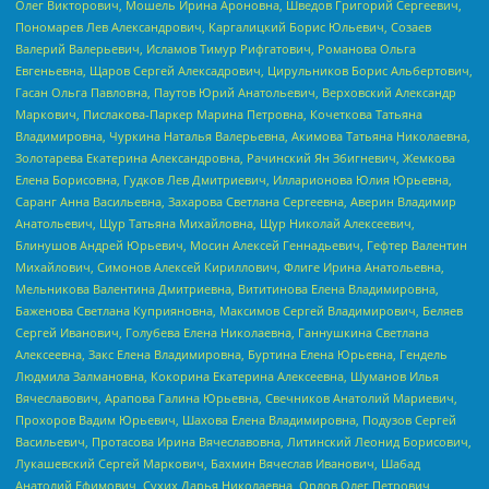
Олег Викторович, Мошель Ирина Ароновна, Шведов Григорий Сергеевич,
Пономарев Лев Александрович, Каргалицкий Борис Юльевич, Созаев
Валерий Валерьевич, Исламов Тимур Рифгатович, Романова Ольга
Евгеньевна, Щаров Сергей Алексадрович, Цирульников Борис Альбертович,
Гасан Ольга Павловна, Паутов Юрий Анатольевич, Верховский Александр
Маркович, Пислакова-Паркер Марина Петровна, Кочеткова Татьяна
Владимировна, Чуркина Наталья Валерьевна, Акимова Татьяна Николаевна,
Золотарева Екатерина Александровна, Рачинский Ян Збигневич, Жемкова
Елена Борисовна, Гудков Лев Дмитриевич, Илларионова Юлия Юрьевна,
Саранг Анна Васильевна, Захарова Светлана Сергеевна, Аверин Владимир
Анатольевич, Щур Татьяна Михайловна, Щур Николай Алексеевич,
Блинушов Андрей Юрьевич, Мосин Алексей Геннадьевич, Гефтер Валентин
Михайлович, Симонов Алексей Кириллович, Флиге Ирина Анатольевна,
Мельникова Валентина Дмитриевна, Вититинова Елена Владимировна,
Баженова Светлана Куприяновна, Максимов Сергей Владимирович, Беляев
Сергей Иванович, Голубева Елена Николаевна, Ганнушкина Светлана
Алексеевна, Закс Елена Владимировна, Буртина Елена Юрьевна, Гендель
Людмила Залмановна, Кокорина Екатерина Алексеевна, Шуманов Илья
Вячеславович, Арапова Галина Юрьевна, Свечников Анатолий Мариевич,
Прохоров Вадим Юрьевич, Шахова Елена Владимировна, Подузов Сергей
Васильевич, Протасова Ирина Вячеславовна, Литинский Леонид Борисович,
Лукашевский Сергей Маркович, Бахмин Вячеслав Иванович, Шабад
Анатолий Ефимович, Сухих Дарья Николаевна, Орлов Олег Петрович,