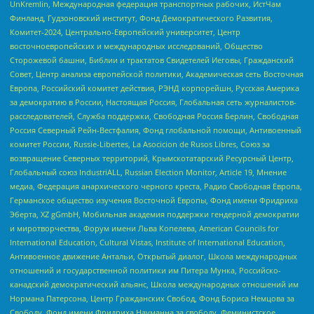
UnKremlin, Международная федерация транспортных рабочих, ИстЧам
Финланд, Гудзоновский институт, Фонд Демократического Развития,
Комитет-2024, Центрально-Европейский университет, Центр
восточноевропейских и международных исследований, Общество
Сторожевой башни, Библии и трактатов Свидетелей Иеговы, Гражданский
Совет, Центр анализа европейской политики, Академическая сеть Восточная
Европа, Российский комитет действия, РЭНД корпорейшн, Русская Америка
за демократию в России, Настоящая Россия, Глобальная сеть журналистов-
расследователей, Служба поддержки, Свободная Россия Берлин, Свободная
Россия Северный Рейн-Вестфалия, Фонд глобальной помощи, Антивоенный
комитет России, Russie-Libertes, La Asocicion de Rusos Libres, Союз за
возвращение Северных территорий, Крымскотатарский Ресурсный Центр,
Глобальный союз IndustriALL, Russian Election Monitor, Article 19, Мнение
медиа, Федерация анархического черного креста, Радио Свободная Европа,
Германское общество изучения Восточной Европы, Фонд имени Фридриха
Эберта, XZ gGmbH, Мобильная академия поддержки гендерной демократии
и миротворчества, Форум имени Льва Копелева, American Councils for
International Education, Cultural Vistas, Institute of International Education,
Антивоенное движение Антальи, Открытый диалог, Школа международных
отношений и государственной политики им Питера Мунка, Российско-
канадский демократический альянс, Школа международных отношений им
Нормана Патерсона, Центр Гражданских Свобод, Фонд Бориса Немцова за
Свободу, Фонд имени Фридриха Науманна за свободу, Феминистское