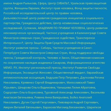
имени Андрея Рылькова, Сфера, Центр СИБАЛЬТ, Уральская правозащитная
группа, Женщины Евразии, Институт прав человека, Фонд защиты гласности,
Российский исследовательский центр по правам человека,
Дальневосточный центр развития гражданских инициатив и социального
партнерства, Гражданское действие, Центр независимых социологических
исследований, Сутяжник, АКАДЕМИЯ ПО ПРАВАМ ЧЕЛОВЕКА, Центр развития
некоммерческих организаций, Частное учреждение в Калининграде Совета
Министров северных стран, Гражданское содействие, Трансперенси
Интернешнл-Р, Центр Защиты Прав Средств Массовой Информации,
Институт развития прессы - Сибирь, Частное учреждение в Санкт-
Петербурге Совета Министров Северных Стран, Фонд поддержки свободы
прессы, Гражданский контроль, Человек и Закон, Общественная комиссия
по сохранению наследия академика Сахарова, Информационное агентство
МЕМО. РУ, Институт региональной прессы, Институт Развития Свободы
Информации, Экозащита!-Женсовет, Общественный вердикт, Евразийская
антимонопольная ассоциация, Бедушев Петр Петрович, Дзугкоева Регина
Николаевна, Кривенко Сергей Владимирович, Милославский Павел
Юрьевич, Шнырова Ольга Вадимовна, Чанышева Лилия Айратовна,
Сидорович Ольга Борисовна, Туровский Александр Алексеевич, Васильева
Анастасия Евгеньевна, Ривина Анна Валерьевна, Бойко Анатолий
Николаевич, Дугин Сергей Георгиевич, Пивоваров Андрей Сергеевич,
Аверин Виталий Евгеньевич, Барахоев Магомед Бекханович, Шарипков