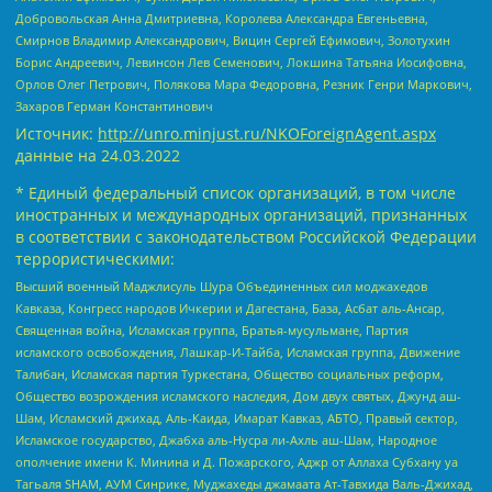
Добровольская Анна Дмитриевна, Королева Александра Евгеньевна,
Смирнов Владимир Александрович, Вицин Сергей Ефимович, Золотухин
Борис Андреевич, Левинсон Лев Семенович, Локшина Татьяна Иосифовна,
Орлов Олег Петрович, Полякова Мара Федоровна, Резник Генри Маркович,
Захаров Герман Константинович
Источник:
http://unro.minjust.ru/NKOForeignAgent.aspx
данные на
24.03.2022
* Единый федеральный список организаций, в том числе
иностранных и международных организаций, признанных
в соответствии с законодательством Российской Федерации
террористическими:
Высший военный Маджлисуль Шура Объединенных сил моджахедов
Кавказа, Конгресс народов Ичкерии и Дагестана, База, Асбат аль-Ансар,
Священная война, Исламская группа, Братья-мусульмане, Партия
исламского освобождения, Лашкар-И-Тайба, Исламская группа, Движение
Талибан, Исламская партия Туркестана, Общество социальных реформ,
Общество возрождения исламского наследия, Дом двух святых, Джунд аш-
Шам, Исламский джихад, Аль-Каида, Имарат Кавказ, АБТО, Правый сектор,
Исламское государство, Джабха аль-Нусра ли-Ахль аш-Шам, Народное
ополчение имени К. Минина и Д. Пожарского, Аджр от Аллаха Субхану уа
Тагьаля SHAM, АУМ Синрике, Муджахеды джамаата Ат-Тавхида Валь-Джихад,