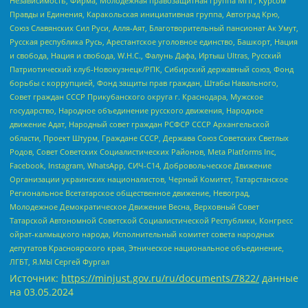
Независимость, Фирма, Молодежная правозащитная группа МПГ, Курсом
Правды и Единения, Каракольская инициативная группа, Автоград Крю,
Союз Славянских Сил Руси, Алля-Аят, Благотворительный пансионат Ак Умут,
Русская республика Русь, Арестантское уголовное единство, Башкорт, Нация
и свобода, Нация и свобода, W.H.С., Фалунь Дафа, Иртыш Ultras, Русский
Патриотический клуб-Новокузнецк/РПК, Сибирский державный союз, Фонд
борьбы с коррупцией, Фонд защиты прав граждан, Штабы Навального,
Совет граждан СССР Прикубанского округа г. Краснодара, Мужское
государство, Народное объединение русского движения, Народное
движение Адат, Народный совет граждан РСФСР СССР Архангельской
области, Проект Штурм, Граждане СССР, Держава Союз Советских Светлых
Родов, Совет Советских Социалистических Районов, Meta Platforms Inc,
Facebook, Instagram, WhatsApp, СИЧ-С14, Добровольческое Движение
Организации украинских националистов, Черный Комитет, Татарстанское
Региональное Всетатарское общественное движение, Невоград,
Молодежное Демократическое Движение Весна, Верховный Совет
Татарской Автономной Советской Социалистической Республики, Конгресс
ойрат-калмыцкого народа, Исполнительный комитет совета народных
депутатов Красноярского края, Этническое национальное объединение,
ЛГБТ, Я.МЫ Сергей Фургал
Источник:
https://minjust.gov.ru/ru/documents/7822/
данные
на
03.05.2024