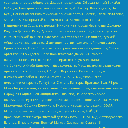
социалистическое общество, Джамаат мувахидов, Объединенный Вилайат
Кабарды, Балкарии и Карачая, Союз славян, Ат-Такфир Валь-Хиджра, Пит
Буль, Национал-социалистическая рабочая партия России, Славянский союз,
Формат-18, Благородный Орден Дьявола, Армия воли народа,
Национальная Социалистическая Инициатива города Череповца, Духовно-
Родовая Держава Русь, Русское национальное единство, Древнерусской
Инглистической церкви Православных Староверов-Инглингов, Русский
общенациональный союз, Движение против нелегальной иммиграции,
Кровь и Честь, О свободе совести и о религиозных объединениях, Омская
организация общественного политического движения Русское
национальное единство, Северное Братство, Клуб Болельщиков
Футбольного Клуба Динамо, Файзрахманисты, Мусульманская религиозная
организация п. Боровский, Община Коренного Русского народа
Щелковского района, Правый сектор, УНА - УНСО, Украинская
повстанческая армия, Тризуб им. Степана Бандеры, Братство, Белый Крест,
Misanthropic division, Религиозное объединение последователей инглиизма,
Народная Социальная Инициатива, TulaSkins, Этнополитическое
объединение Русские, Русское национальное объединение Атака, Мечеть
Мирмамеда, Община Коренного Русского народа г. Астрахани, ВОЛЯ,
Меджлис крымскотатарского народа, Рубеж Севера, ТОЙС, О
противодействии экстремистской деятельности, РЕВТАТПОД, Артподготовка,
Штольц, В честь иконы Божией Матери Державная, Сектор 16,