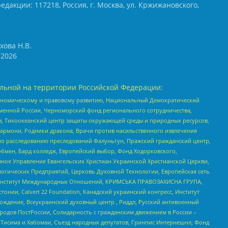
едакции: 117218, Россия, г. Москва, ул. Кржижановского,
хова Н.В.
2026
льной на территории Российской Федерации:
кономическому и правовому развитию, Национальный Демократический
менной России, Черноморский фонд регионального сотрудничества,
, Тихоокеанский центр защиты окружающей среды и природных ресурсов,
 Хармони, Родники дракона, Врачи против насильственного извлечения
по расследованию преследований Фалуньгун, Пражский гражданский центр,
бмен, Бард колледж, Европейский выбор, Фонд Ходорковского,
ное Управление Евангельских Христиан Украинской Христианской Церкви,
огических Предприятий, Церковь Духовной Технологии, Европейская сеть
ий Институт Международных Отношений, КРИМСЬКА ПРАВОЗАХИСНА ГРУПА,
стонии, Calvert 22 Foundation, Канадский украинский конгресс, Институт
ждение, Всеукраинский духовный центр , Риддл, Русский антивоенный
ародов ПостРоссии, Солидарность с гражданским движением в России –
в Тисима и Хабомаи, Съезд народных депутатов, Гринпис Интернешнл, Фонд