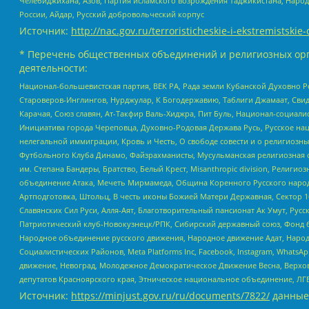
Челебиджихана, Азов, Партия исламского возрождения Таджикистана, Народ
России, Айдар, Русский добровольческий корпус
Источник:
http://nac.gov.ru/terroristicheskie-i-ekstremistskie-
* Перечень общественных объединений и религиозных орг
деятельности:
Национал-большевистская партия, ВЕК РА, Рада земли Кубанской Духовно
Староверов-Инглингов, Нурджулар, К Богодержавию, Таблиги Джамаат, Сви
Карачая, Союз славян, Ат-Такфир Валь-Хиджра, Пит Буль, Национал-социал
Инициатива города Череповца, Духовно-Родовая Держава Русь, Русское н
нелегальной иммиграции, Кровь и Честь, О свободе совести и о религиоз
Футбольного Клуба Динамо, Файзрахманисты, Мусульманская религиозная о
им. Степана Бандеры, Братство, Белый Крест, Misanthropic division, Рели
объединение Атака, Мечеть Мирмамеда, Община Коренного Русского народа
Артподготовка, Штольц, В честь иконы Божией Матери Державная, Сектор 1
Славянских Сил Руси, Алля-Аят, Благотворительный пансионат Ак Умут, Русск
Патриотический клуб-Новокузнецк/РПК, Сибирский державный союз, Фонд б
Народное объединение русского движения, Народное движение Адат, Народ
Социалистических Районов, Meta Platforms Inc, Facebook, Instagram, Wha
движение, Невоград, Молодежное Демократическое Движение Весна, Верхов
депутатов Красноярского края, Этническое национальное объединение, ЛГ
Источник:
https://minjust.gov.ru/ru/documents/7822/
данные