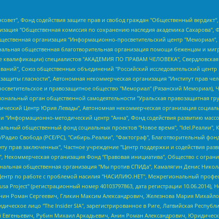
мная некоммерческая организация "Центр по работе с проблемой насилия "НАСИЛИЮ.НЕТ", Межрегиональный профессиональный союз работников здравоохранения "Альянс врачей", Юридическое лицо, зарегистрированное в Латвийской Республике, SIA "Medusa Project" (регистрационный номер 40103797863, дата регистрации 10.06.2014), Некоммерческая организация "Фонд по борьбе с коррупцией", Автономная некоммерческая организация "Институт права и публичной политики", Баданин Роман Сергеевич, Гликин Максим Александрович, Железнова Мария Михайловна, Лукьянова Юлия Сергеевна, Маетная Елизавета Витальевна, Маняхин Петр Борисович, Чуракова Ольга Владимировна, Ярош Юлия Петровна, Юридическое лицо "The Insider SIA", зарегистрированное в Риге, Латвийская Республика (дата регистрации 26.06.2015), являющееся администратором доменного имени интернет-издания "The Insider SIA", https://theins.ru, Постернак Алексей Евгеньевич, Рубин Михаил Аркадьевич, Анин Роман Александрович, Юридическое лицо Istories fonds, зарегистрированное в Латвийской Республике (регистрационный номер 50008295751, дата регистрации 24.02.2020), Великовский Дмитрий Александрович, Долинина Ирина Николаевна, Мароховская Алеся Алексеевна, Шлейнов Роман Юрьевич, Шмагун Олеся Валентиновна, Общество с ограниченной ответственностью "Альтаир 2021", Общество с ограниченной ответственностью "Вега 2021", Общество с ограниченной ответственностью "Главный редактор 2021", Общество с ограниченной ответственностью "Ромашки монолит", Важенков Артем Валерьевич, Ивановская областная общественная организация "Центр гендерных исследований", Гурман Юрий Альбертович, Медиапроект "ОВД-Инфо", Егоров Владимир Владимирович, Жилинский Владимир Александрович, Общество с ограниченной ответственностью "ЗП", Иванова София Юрьевна, Карезина Инна Павловна, Кильтау Екатерина Викторовна, Петров Алексей Викторович, Пискунов Сергей Евгеньевич, Смирнов Сергей Сергеевич, Тихонов Михаил Сергеевич, Общество с ограниченной ответственностью "ЖУРНАЛИСТ-ИНОСТРАННЫЙ АГЕНТ", Арапова Галина Юрьевна, Вольтская Татьяна Анатольевна, Американская компания "Mason G.E.S. Anonymous Foundation" (США), являющаяся владельцем интернет-издания https://mnews.world/, Компания "Stichting Bellingcat", зарегистрированная в Нидерландах (дата регистрации 11.07.2018), Захаров Андрей Вячеславович, Клепиковская Екатерина Дмитриевна, Общество с ограниченной ответственностью "МЕМО", Перл Роман Александрович, Симонов Евгений Алексеевич, Соловьева Елена Анатольевна, Сотников Даниил Владимирович, Сурначева Елизавета Дмитриевна, Автономная некоммерческая организация по защите прав человека и информированию населения "Якутия – Наше Мнение", Общество с ограниченной ответственностью "Москоу диджитал медиа", с 26.01.2023 Общество с ограниченной ответственностью "Чайка Белые сады", Ветошкина Валерия Валерьевна, Заговора Максим Александрович, Межрегиональное общественное движение "Российская ЛГБТ - сеть", Оленичев Максим Владимирович, Павлов Иван Юрьевич, Скворцова Елена Сергеевна, Общество с ограниченной ответственностью "Как бы инагент", Кочетков Игорь Викторович, Общество с ограниченной ответственностью "Честные выборы", Еланчик Олег Александрович, Общество с ограниченной ответственностью "Нобелевский призыв", Гималова Регина Эмилевна, Григорьев Андрей Валерьевич, Григорьева Алина Александровна, Ассоциация по содействию защите прав призывников, альтернативнослужащих и военнослужащих "Правозащитная группа "Гражданин.Армия.Право", Хисамова Регина Фаритовна, Автономная некоммерческая организация по реализации социально-правовых программ "Лилит", Дальн