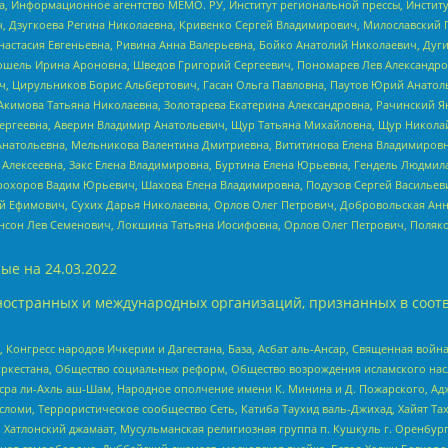
а, Информационное агентство МЕМО. РУ, Институт региональной прессы, Инсти
ч, Дзугкоева Регина Николаевна, Кривенко Сергей Владимирович, Милославски
настасия Евгеньевна, Ривина Анна Валерьевна, Бойко Анатолий Николаевич, Дуг
ошель Ирина Ароновна, Шведов Григорий Сергеевич, Пономарев Лев Александро
ч, Цирульников Борис Альбертович, Гасан Ольга Павловна, Паутов Юрий Анато
Акимова Татьяна Николаевна, Золотарева Екатерина Александровна, Рачинский Я
Сергеевна, Аверин Владимир Анатольевич, Щур Татьяна Михайловна, Щур Никола
Анатольевна, Мельникова Валентина Дмитриевна, Вититинова Елена Владимировн
 Алексеевна, Закс Елена Владимировна, Буртина Елена Юрьевна, Гендель Людмил
рохоров Вадим Юрьевич, Шахова Елена Владимировна, Подузов Сергей Васильеви
й Ефимович, Сухих Дарья Николаевна, Орлов Олег Петрович, Добровольская Анн
нсон Лев Семенович, Локшина Татьяна Иосифовна, Орлов Олег Петрович, Поляк
ые на
24.03.2022
ностранных и международных организаций, признанных в соотв
нгресс народов Ичкерии и Дагестана, База, Асбат аль-Ансар, Священная война,
уркестана, Общество социальных реформ, Общество возрождения исламского насл
Нусра ли-Ахль аш-Шам, Народное ополчение имени К. Минина и Д. Пожарского, Ад
сломи, Террористическое сообщество Сеть, Катиба Таухид валь-Джихад, Хайят Тах
, Хатлонский джамаат, Мусульманская религиозная группа п. Кушкуль г. Оренбу