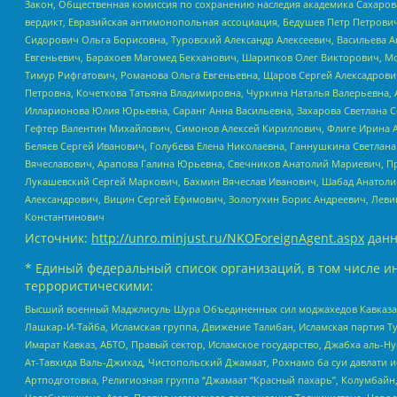
Закон, Общественная комиссия по сохранению наследия академика Сахаров
вердикт, Евразийская антимонопольная ассоциация, Бедушев Петр Петрови
Сидорович Ольга Борисовна, Туровский Александр Алексеевич, Васильева А
Евгеньевич, Барахоев Магомед Бекханович, Шарипков Олег Викторович, М
Тимур Рифгатович, Романова Ольга Евгеньевна, Щаров Сергей Алексадрови
Петровна, Кочеткова Татьяна Владимировна, Чуркина Наталья Валерьевна, 
Илларионова Юлия Юрьевна, Саранг Анна Васильевна, Захарова Светлана 
Гефтер Валентин Михайлович, Симонов Алексей Кириллович, Флиге Ирина 
Беляев Сергей Иванович, Голубева Елена Николаевна, Ганнушкина Светлана
Вячеславович, Арапова Галина Юрьевна, Свечников Анатолий Мариевич, П
Лукашевский Сергей Маркович, Бахмин Вячеслав Иванович, Шабад Анатоли
Александрович, Вицин Сергей Ефимович, Золотухин Борис Андреевич, Леви
Константинович
Источник:
http://unro.minjust.ru/NKOForeignAgent.aspx
данн
* Единый федеральный список организаций, в том числе и
террористическими:
Высший военный Маджлисуль Шура Объединенных сил моджахедов Кавказа, Ко
Лашкар-И-Тайба, Исламская группа, Движение Талибан, Исламская партия Т
Имарат Кавказ, АБТО, Правый сектор, Исламское государство, Джабха аль-
Ат-Тавхида Валь-Джихад, Чистопольский Джамаат, Рохнамо ба суи давлати и
Артподготовка, Религиозная группа “Джамаат “Красный пахарь”, Колумбайн