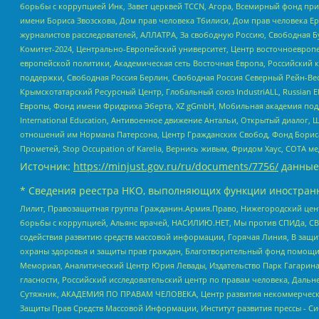
борьбы с коррупцией Инк, Завет церквей TCCN, Агора, Всемирный фонд при
имени Бориса Звозскова, Дом прав человека Тбилиси, Дом прав человека Ер
журналистов расследователей, АЛЛАТРА, За свободную Россию, Свободная Б
Комитет-2024, Центрально-Европейский университет, Центр восточноевроп
европейской политики, Академическая сеть Восточная Европа, Российский к
поддержки, Свободная Россия Берлин, Свободная Россия Северный Рейн-Вест
Крымскотатарский Ресурсный Центр, Глобальный союз IndustriALL, Russian E
Европы, Фонд имени Фридриха Эберта, XZ gGmbH, Мобильная академия поддержк
International Education, Антивоенное движение Антальи, Открытый диало
отношений им Нормана Патерсона, Центр Гражданских Свобод, Фонд Бориса
Прометей, Stop Occupation of Karelia, Вернись живым, Фридом Хаус, СОТА 
Источник:
https://minjust.gov.ru/ru/documents/7756/
данные
* Сведения реестра НКО, выполняющих функции иностранн
Лилит, Правозащитная группа Гражданин.Армия.Право, Нижегородский цент
борьбы с коррупцией, Альянс врачей, НАСИЛИЮ.НЕТ, Мы против СПИДа, СВЕ
содействия развитию средств массовой информации, Горячая Линия, В защ
охраны здоровья и защиты прав граждан, Благотворительный фонд помощи ос
Мемориал, Аналитический Центр Юрия Левады, Издательство Парк Гагарина
гласности, Российский исследовательский центр по правам человека, Даль
Сутяжник, АКАДЕМИЯ ПО ПРАВАМ ЧЕЛОВЕКА, Центр развития некоммерческих
Защиты Прав Средств Массовой Информации, Институт развития прессы - Си