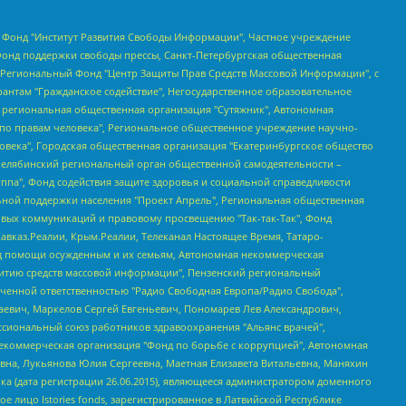
евосточное общественное движение "Маяк", Санкт-Петербургская ЛГБТ-инициативная группа "Выход", Инициативная группа ЛГБТ+ "Реверс", Алексеев Андрей Викторович, Бекбулатова Таисия Львовна, Беляев Иван Михайлович, Владыкина Елена Сергеевна, Гельман Марат Александрович, Никульшина Вероника Юрьевна, Толоконникова Надежда Андреевна, Шендерович Виктор Анатольевич, Общество с ограниченной ответственностью "Данное сообщение", Общество с ограниченной ответственностью Издательский дом "Новая глава", Айнбиндер Александра Александровна, Московский комьюнити-центр для ЛГБТ+инициатив, Благотворительный фонд развития филантропии, Deutsche Welle (Германия, Kurt-Schumacher-Strasse 3, 53113 Bonn), Борзунова Мария Михайловна, Воробьев Виктор Викторович, Голубева Анна Львовна, Константинова Алла Михайловна, Малкова Ирина Владимировна, Мурадов Мурад Абдулгалимович, Осетинская Елизавета Николаевна, Понасенков Евгений Николаевич, Ганапольский Матвей Юрьевич, Киселев Евгений Алексеевич, Борухович Ирина Григорьевна, Дремин Иван Тимофеевич, Дубровский Дмитрий Викторович, Красноярская региональная общественная организация поддержки и развития альтернативных образовательных технологий и межкультурных коммуникаций "ИНТЕРРА", Маяковская Екатерина Алексеевна, Фейгин Марк Захарович, Филимонов Андрей Викторович, Дзугкоева Регина Николаевна, Доброхотов Роман Александрович, Дудь Юрий Александрович, Елкин Сергей Владимирович, Кругликов Кирилл Игоревич, Сабунаева Мария Леонидовна, Семенов Алексей Владимирович, Шаинян Карен Багратович, Шульман Екатерина Михайловна, Асафьев Артур Валерьевич, Вахштайн Виктор Семенович, Венедиктов Алексей Алексеевич, Лушникова Екатерина Евгеньевна, Волков Леонид Михайлович, Невзоров Александр Глебович, Пархоменко Сергей Борисович, Сироткин Ярослав Николаевич, Кара-Мурза Владимир Владимирович, Баранова Наталья Владимировна, Гозман Леонид Яковлевич, Кагарлицкий Борис Юльевич, Климарев Михаил Валерьевич, Милов Владимир Станиславович, Автономная некоммерческая организация Краснодарский центр современного искусства "Типография", Моргенштерн Алишер Тагирович, Соболь Любовь Эдуардовна, Общество с ограниченной ответственностью "ЛИЗА НОРМ", Каспаров Гарри Кимович, Ходорковский Михаил Борисович, Общество с ограниченной ответственностью "Апрельские тезисы", Данилович Ирина Брониславовна, Кашин Олег Владимирович, Петров Николай Владимирович, Пивоваров Алексей Владимирович, Соколов Михаил Владимирович, Цветкова Юлия Владимировна, Чичваркин Евгений Александрович, Комитет против пыток/Команда против пыток, Общество с ограниченной ответственностью "Первый научный", Общество с ограниченной ответственностью "Вертолет и ко", Белоцерковская Вероника Борисовна, Кац Максим Евгеньевич, Лазарева Татьяна Юрьевна, Шаведдинов Руслан Табризович, Яшин Илья Валерьевич, Общество с ограниченной ответственностью "Иноагент ААВ", Алешковский Дмитрий Петрович, Альбац Евгения Марковна, Быков Дмитрий Львович, Галямина Юлия Евгеньевна, Лойко Сергей Леонидович, Мартынов Кирилл Константинович, Медведев Сергей Александрович, Крашенинников Федор Геннадиевич, Гордеева Катерина Вл