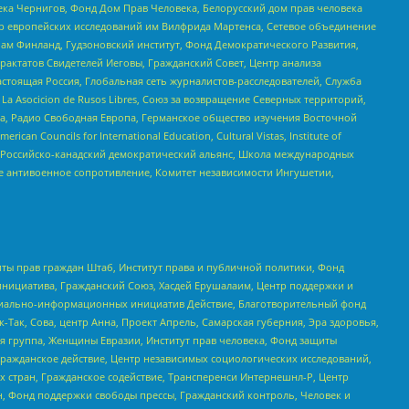
ека Чернигов, Фонд Дом Прав Человека, Белорусский дом прав человека
нтр европейских исследований им Вилфрида Мартенса, Сетевое объединение
Чам Финланд, Гудзоновский институт, Фонд Демократического Развития,
актатов Свидетелей Иеговы, Гражданский Совет, Центр анализа
астоящая Россия, Глобальная сеть журналистов-расследователей, Служба
a Asocicion de Rusos Libres, Союз за возвращение Северных территорий,
еста, Радио Свободная Европа, Германское общество изучения Восточной
ouncils for International Education, Cultural Vistas, Institute of
, Российско-канадский демократический альянс, Школа международных
е антивоенное сопротивление, Комитет независимости Ингушетии,
ты прав граждан Штаб, Институт права и публичной политики, Фонд
инициатива, Гражданский Союз, Хасдей Ерушалаим, Центр поддержки и
социально-информационных инициатив Действие, Благотворительный фонд
Так, Сова, центр Анна, Проект Апрель, Самарская губерния, Эра здоровья,
я группа, Женщины Евразии, Институт прав человека, Фонд защиты
Гражданское действие, Центр независимых социологических исследований,
стран, Гражданское содействие, Трансперенси Интернешнл-Р, Центр
н, Фонд поддержки свободы прессы, Гражданский контроль, Человек и