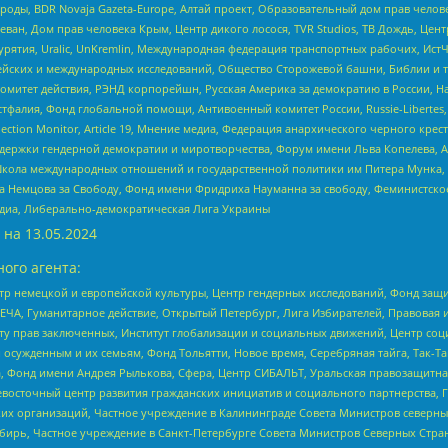
роды, BDR Novaja Gazeta-Europe, Алтай проект, Образовательный дом прав челов
еван, Дом прав человека Крым, Центр дикого лосося, TVR Studios, ТВ Дождь, Це
урятия, Uralic, UnKremlin, Международная федерация транспортных рабочих, Ист
ейских и международных исследований, Общество Сторожевой башни, Библии и тр
омитет действия, РЭНД корпорейшн, Русская Америка за демократию в России, Н
фалия, Фонд глобальной помощи, Антивоенный комитет России, Russie-Libertes, L
lection Monitor, Article 19, Мнение медиа, Федерация анархического черного кр
и гендерной демократии и миротворчества, Форум имени Льва Копелева, American C
г, Школа международных отношений и государственной политики им Питера Мунка
 Немцова за Свободу, Фонд имени Фридриха Науманна за свободу, Феминистско
медиа, Либерально-демократическая Лига Украины
 на
13.05.2024
ого агента:
р немецкой и европейской культуры, Центр гендерных исследований, Фонд защи
ЧА, Гуманитарное действие, Открытый Петербург, Лига Избирателей, Правовая 
иту прав заключенных, Институт глобализации и социальных движений, Центр 
ужденным и их семьям, Фонд Тольятти, Новое время, Серебряная тайга, Так-Так-
, Фонд имени Андрея Рылькова, Сфера, Центр СИБАЛЬТ, Уральская правозащитна
невосточный центр развития гражданских инициатив и социального партнерства, 
 организаций, Частное учреждение в Калининграде Совета Министров северных 
бирь, Частное учреждение в Санкт-Петербурге Совета Министров Северных Стра