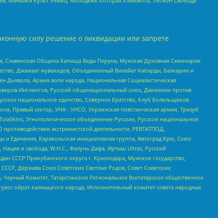
оев, Маньяки Культ Убийц, Молодёжь Которая Улыбается, Легион Свобода
аконную силу решение о ликвидации или запрете
ья, Славянская Община Капища Веды Перуна, Мужская Духовная Семинария
щество, Джамаат мувахидов, Объединенный Вилайат Кабарды, Балкарии и
ден Дьявола, Армия воли народа, Национальная Социалистическая
роверов-Инглингов, Русский общенациональный союз, Движение против
усское национальное единство, Северное Братство, Клуб Болельщиков
а, Правый сектор, УНА - УНСО, Украинская повстанческая армия, Тризуб
 TulaSkins, Этнополитическое объединение Русские, Русское национальное
О противодействии экстремистской деятельности, РЕВТАТПОД,
ы и Единения, Каракольская инициативная группа, Автоград Крю, Союз
 Нация и свобода, W.H.С., Фалунь Дафа, Иртыш Ultras, Русский
ан СССР Прикубанского округа г. Краснодара, Мужское государство,
СССР, Держава Союз Советских Светлых Родов, Совет Советских
в, Черный Комитет, Татарстанское Региональное Всетатарское общественное
гресс ойрат-калмыцкого народа, Исполнительный комитет совета народных