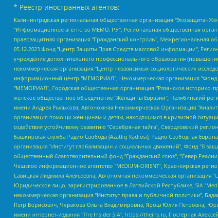
* Реестр иностранных агентов:
Калининградская региональная общественная организация "Экозащита!-Женсовет", Фонд содействия защите прав и свобод граждан "Общественный вердикт", Фонд "Институт Развития Свободы Информации", Частное учреждение "Информационное агентство МЕМО. РУ", Региональная общественная организация "Общественная комиссия по сохранению наследия академика Сахарова", Фонд поддержки свободы прессы, Санкт-Петербургская общественная правозащитная организация "Гражданский контроль", Межрегиональная общественная организация "Информационно-просветительский центр "Мемориал", Региональный Фонд "Центр Защиты Прав Средств Массовой Информации", с 05.12.2023 Фонд "Центр Защиты Прав Средств массовой информации", Региональная общественная благотворительная организация помощи беженцам и мигрантам "Гражданское содействие", Негосударственное образовательное учреждение дополнительного профессионального образования (повышение квалификации) специалистов "АКАДЕМИЯ ПО ПРАВАМ ЧЕЛОВЕКА", Свердловская региональная общественная организация "Сутяжник", Автономная некоммерческая организация "Центр независимых социологических исследований", Союз общественных объединений "Российский исследовательский центр по правам человека", Региональное общественное учреждение научно-информационный центр "МЕМОРИАЛ", Некоммерческая организация "Фонд защиты гласности", Автономная некоммерческая организация "Институт прав человека", Городская общественная организация "Екатеринбургское общество "МЕМОРИАЛ", Городская общественная организация "Рязанское историко-просветительское и правозащитное общество "Мемориал" (Рязанский Мемориал), Челябинский региональный орган общественной самодеятельности – женское общественное объединение "Женщины Евразии", Челябинский региональный орган общественной самодеятельности "Уральская правозащитная группа", Фонд содействия защите здоровья и социальной справедливости имени Андрея Рылькова, Автономная Некоммерческая Организация "Аналитический Центр Юрия Левады", Автономная некоммерческая организация социальной поддержки населения "Проект Апрель", Региональная общественная организация помощи женщинам и детям, находящимся в кризисной ситуации "Информационно-методический центр "Анна", Фонд содействия развитию массовых коммуникаций и правовому просвещению "Так-так-Так", Фонд содействия устойчивому развитию "Серебряная тайга", Свердловский региональный общественный фонд социальных проектов "Новое время", "Idel.Реалии", Кавказ.Реалии, Крым.Реалии, Телеканал Настоящее Время, Татаро-башкирская служба Радио Свобода (Azatliq Radiosi), Радио Свободная Европа/Радио Свобода (PCE/PC), "Сибирь.Реалии", "Фактограф", Благотворительный фонд помощи осужденным и их семьям, Автономная некоммерческая организация "Институт глобализации и социальных движений", Фонд "В защиту прав заключенных", Частное учреждение "Центр поддержки и содействия развитию средств массовой информации", Пензенский региональный общественный благотворительный фонд "Гражданский союз", "Север.Реалии", Некоммерческая организация Фонд "Правовая инициатива", Общество с ограниченной ответственностью "Радио Свободная Европа/Радио Свобода", Чешское информационное агентство "MEDIUM-ORIENT", Красноярская региональная общественная организация "Мы против СПИДа", Камалягин Денис Николаевич, Маркелов Сергей Евгеньевич, Пономарев Лев Александрович, Савицкая Людмила Алексеевна, Автоно