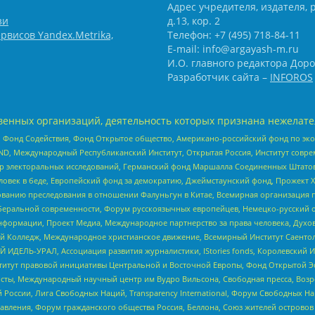
Адрес учредителя, издателя, р
зи
д.13, кор. 2
рвисов Yandex.Metrika,
Телефон: +7 (495) 718-84-11
E-mail: info@argayash-m.ru
И.О. главного редактора Доро
Разработчик сайта –
INFOROS
енных организаций, деятельность которых признана нежелате
 Фонд Содействия, Фонд Открытое общество, Американо-российский фонд по э
 Международный Республиканский Институт, Открытая Россия, Институт совре
р электоральных исследований, Германский фонд Маршалла Соединенных Штатов
еловек в беде, Европейский фонд за демократию, Джеймстаунский фонд, Прожект
дованию преследования в отношении Фалуньгун в Китае, Всемирная организация 
беральной современности, Форум русскоязычных европейцев, Немецко-русский о
формации, Проект Медиа, Международное партнерство за права человека, Духов
 Колледж, Международное христианское движение, Всемирный Институт Саентол
 ИДЕЛЬ-УРАЛ, Ассоциация развития журналистики, IStories fonds, Королевск
r, Институт правовой инициативы Центральной и Восточной Европы, Фонд Открытой Э
ты, Международный научный центр им Вудро Вильсона, Свободная пресса, Возро
России, Лига Свободных Наций, Transparеncy International, Форум Свободных Н
правления, Форум гражданского общества Россия, Беллона, Союз жителей острово