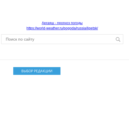
Аргаяш - прогноз погоды
https://world-weather.ru/pogoda/russia/lipetsk/
ВЫБОР РЕДАКЦИИ