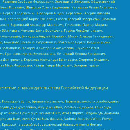
тут Развития Свободы Информации, Экозащита!-Женсовет, Общественный
й Павел Юрьевич, Шнырова Ольга Вадимовна, Чанышева Лилия Айратовна,
ин Сергей Георгиевич, Пивоваров Андрей Сергеевич, Аверин Виталий
вич, Каргалицкий Борис Юльевич, Созаев Валерий Валерьевич, Исламов
льевич, Верховский Александр Маркович, Пислакова-Паркер Марина
н Збигневич, Жемкова Елена Борисовна, Гудков Лев Дмитриевич,
й Алексеевич, Блинушов Андрей Юрьевич, Мосин Алексей Геннадьевич,
а, Баженова Светлана Куприяновна, Максимов Сергей Владимирович,
а Залмановна, Кокорина Екатерина Алексеевна, Шуманов Илья
ч, Протасова Ирина Вячеславовна, Литинский Леонид Борисович,
а Дмитриевна, Королева Александра Евгеньевна, Смирнов Владимир
ова Мара Федоровна, Резник Генри Маркович, Захаров Герман
етствии с законодательством Российской Федерации
 Исламская группа, Братья-мусульмане, Партия исламского освобождения,
едия, Дом двух святых, Джунд аш-Шам, Исламский джихад, Аль-Каида,
жр от Аллаха Субхану уа Тагьаля SHAM, АУМ Синрике, Муджахеды джамаата
рир аш-Шам, Ахлю Сунна Валь Джамаа, National Socialism/White Power,
рг, Крымско-татарский добровольческий батальон имени Номана