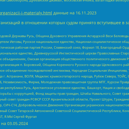
ная самооборона, Дуббайский джамаат, московская ячейка, Батал-Хаджи Белхор
organizacii-i-materialy.html
данные на
16.11.2023
анизаций в отношении которых судом принято вступившее в з
 Родовой Державы Русь, Община Духовного Управления Асгардской Веси Беловод
детели Иеговы, Русское национальное единство, Национал-социалистическое об
истическая рабочая партия России, Славянский союз, Формат-18, Благородный Ор
ациональное единство, Древнерусской Инглистической церкви Православных Ста
ных объединениях, Омская организация общественного политического движения Р
рганизация п. Боровский, Община Коренного Русского народа Щелковского район
гиозное объединение последователей инглиизма, Народная Социальная Инициатива,
 г. Астрахани, ВОЛЯ, Меджлис крымскотатарского народа, Рубеж Севера, ТОЙС, 
6, Независимость, Фирма, Молодежная правозащитная группа МПГ, Курсом Правд
ая республика Русь, Арестантское уголовное единство, Башкорт, Нация и свобода,
орьбы с коррупцией, Фонд защиты прав граждан, Штабы Навального, Совет гражд
ный совет граждан РСФСР СССР Архангельской области, Проект Штурм, Граждане 
tsApp, СИЧ-С14, Добровольческое Движение Организации украинских националисто
ный Совет Татарской Автономной Советской Социалистической Республики, Кон
БТ, Я.МЫ Сергей Фургал
 на
03.05.2024