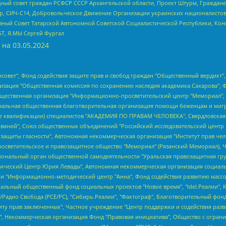
ный совет граждан РСФСР СССР Архангельской области, Проект Штурм, Граждане 
tsApp, СИЧ-С14, Добровольческое Движение Организации украинских националисто
ный Совет Татарской Автономной Советской Социалистической Республики, Кон
БТ, Я.МЫ Сергей Фургал
 на
03.05.2024
мная некоммерческая организация "Центр по работе с проблемой насилия "НАСИЛИЮ.НЕТ", Межрегиональный профессиональный союз работников здравоохранения "Альянс врачей", Юридическое лицо, зарегистрированное в Латвийской Республике, SIA "Medusa Project" (регистрационный номер 40103797863, дата регистрации 10.06.2014), Некоммерческая организация "Фонд по борьбе с коррупцией", Автономная некоммерческая организация "Институт права и публичной политики", Баданин Роман Сергеевич, Гликин Максим Александрович, Железнова Мария Михайловна, Лукьянова Юлия Сергеевна, Маетная Елизавета Витальевна, Маняхин Петр Борисович, Чуракова Ольга Владимировна, Ярош Юлия Петровна, Юридическое лицо "The Insider SIA", зарегистрированное в Риге, Латвийская Республика (дата регистрации 26.06.2015), являющееся администратором доменного имени интернет-издания "The Insider SIA", https://theins.ru, Постернак Алексей Евгеньевич, Рубин Михаил Аркадьевич, Анин Роман Александрович, Юридическое лицо Istories fonds, зарегистрированное в Латвийской Республике (регистрационный номер 50008295751, дата регистрации 24.02.2020), Великовский Дмитрий Александрович, Долинина Ирина Николаевна, Мароховская Алеся Алексеевна, Шлейнов Роман Юрьевич, Шмагун Олеся Валентиновна, Общество с ограниченной ответственностью "Альтаир 2021", Общество с ограниченной ответственностью "Вега 2021", Общество с ограниченной ответственностью "Главный редактор 2021", Общество с ограниченной ответственностью "Ромашки монолит", Важенков Артем Валерьевич, Ивановская областная общественная организация "Центр гендерных исследований", Гурман Юрий Альбертович, Медиапроект "ОВД-Инфо", Егоров Владимир Владимирович, Жилинский Владимир Александрович, Общество с ограниченной ответственностью "ЗП", Иванова София Юрьевна, Карезина Инна Павловна, Кильтау Екатерина Викторовна, Петров Алексей Викторович, Пискунов Сергей Евгеньевич, Смирнов Сергей Сергеевич, Тихонов Михаил Сергеевич, Общество с ограниченной ответственностью "ЖУРНАЛИСТ-ИНОСТРАННЫЙ АГЕНТ", Арапова Галина Юрьевна, Вольтская Татьяна Анатольевна, Американская компания "Mason G.E.S. Anonymous Foundation" (США), являющаяся владельцем интернет-издания https://mnews.world/, Компания "Stichting Bellingcat", зарегистрированная в Нидерландах (дата регистрации 11.07.2018), Захаров Андрей Вячеславович, Клепиковская Екатерина Дмитриевна, Общество с ограниченной ответственностью "МЕМО", Перл Роман Александрович, Симонов Евгений Алексеевич, Соловьева Елена Анатольевна, Сотников Даниил Владимирович, Сурначева Елизавета Дмитриевна, Автономная некоммерческая организация по защите прав человека и информированию населения "Якутия – Наше Мнение", Общество с ограниченной ответственностью "Москоу диджитал медиа", с 26.01.2023 Общество с ограниченной ответственностью "Чайка Белые сады", Ветошкина Валерия Валерьевна, Заговора Максим Александрович, Межрегиональное общественное движение "Российская ЛГБТ - сеть", Оленичев Максим Владимирович, Павлов Иван Юрьевич, Скворцова Елена Сергеевна, Общество с ограниченной ответственностью "Как бы инагент", Кочетков Игорь Викторович, Общество с ограниченной ответственностью "Честные выборы", Еланчик Олег Александрович, Общество с ограниченной ответственностью "Нобелевский призыв", Гималова Регина Эмилевна, Григорьев Андрей Валерьевич, Григорьева Алина Александровна, Ассоциация по содействию защите прав призывников, альтернативнослужащих и военнослужащих "Правозащитная группа "Гражданин.Армия.Право", Хисамова Регина Фаритовна, Автономная некоммерческая организация по реализации социально-правовых программ "Лилит", Дальн