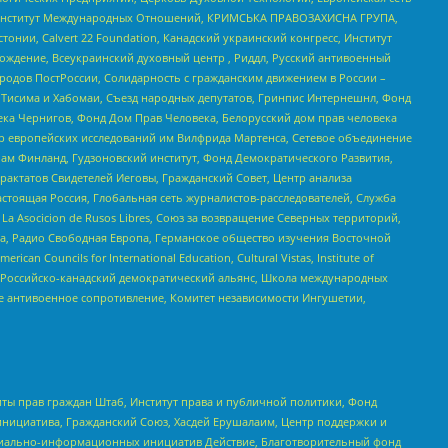
ий Институт Международных Отношений, КРИМСЬКА ПРАВОЗАХИСНА ГРУПА,
стонии, Calvert 22 Foundation, Канадский украинский конгресс, Институт
ждение, Всеукраинский духовный центр , Риддл, Русский антивоенный
ародов ПостРоссии, Солидарность с гражданским движением в России –
в Тисима и Хабомаи, Съезд народных депутатов, Гринпис Интернешнл, Фонд
ека Чернигов, Фонд Дом Прав Человека, Белорусский дом прав человека
нтр европейских исследований им Вилфрида Мартенса, Сетевое объединение
Чам Финланд, Гудзоновский институт, Фонд Демократического Развития,
актатов Свидетелей Иеговы, Гражданский Совет, Центр анализа
астоящая Россия, Глобальная сеть журналистов-расследователей, Служба
a Asocicion de Rusos Libres, Союз за возвращение Северных территорий,
еста, Радио Свободная Европа, Германское общество изучения Восточной
ouncils for International Education, Cultural Vistas, Institute of
, Российско-канадский демократический альянс, Школа международных
е антивоенное сопротивление, Комитет независимости Ингушетии,
ты прав граждан Штаб, Институт права и публичной политики, Фонд
инициатива, Гражданский Союз, Хасдей Ерушалаим, Центр поддержки и
социально-информационных инициатив Действие, Благотворительный фонд