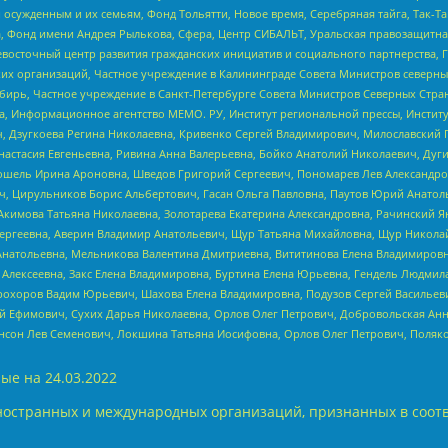
ужденным и их семьям, Фонд Тольятти, Новое время, Серебряная тайга, Так-Так-
, Фонд имени Андрея Рылькова, Сфера, Центр СИБАЛЬТ, Уральская правозащитна
невосточный центр развития гражданских инициатив и социального партнерства, 
 организаций, Частное учреждение в Калининграде Совета Министров северных 
бирь, Частное учреждение в Санкт-Петербурге Совета Министров Северных Стра
а, Информационное агентство МЕМО. РУ, Институт региональной прессы, Инсти
ч, Дзугкоева Регина Николаевна, Кривенко Сергей Владимирович, Милославски
настасия Евгеньевна, Ривина Анна Валерьевна, Бойко Анатолий Николаевич, Дуг
ошель Ирина Ароновна, Шведов Григорий Сергеевич, Пономарев Лев Александро
ч, Цирульников Борис Альбертович, Гасан Ольга Павловна, Паутов Юрий Анато
Акимова Татьяна Николаевна, Золотарева Екатерина Александровна, Рачинский Я
Сергеевна, Аверин Владимир Анатольевич, Щур Татьяна Михайловна, Щур Никола
Анатольевна, Мельникова Валентина Дмитриевна, Вититинова Елена Владимировн
 Алексеевна, Закс Елена Владимировна, Буртина Елена Юрьевна, Гендель Людмил
рохоров Вадим Юрьевич, Шахова Елена Владимировна, Подузов Сергей Васильеви
й Ефимович, Сухих Дарья Николаевна, Орлов Олег Петрович, Добровольская Анн
нсон Лев Семенович, Локшина Татьяна Иосифовна, Орлов Олег Петрович, Поляк
ые на
24.03.2022
ностранных и международных организаций, признанных в соотв