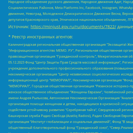
Народное объединение русского движения, Народное движение Адат, Народ
Социалистических Районов, Meta Platforms Inc, Facebook, Instagram, Wha
движение, Невоград, Молодежное Демократическое Движение Весна, Верхов
депутатов Красноярского края, Этническое национальное объединение, ЛГ
Источник:
https://minjust.gov.ru/ru/documents/7822/
данные
* Реестр иностранных агентов:
Калининградская региональная общественная организация "Экозащита!-Женсовет", Фонд содействия защите прав и свобод граждан "Общественный вердикт", Фонд "Институт Развития Свободы Информации", Частное учреждение "Информационное агентство МЕМО. РУ", Региональная общественная организация "Общественная комиссия по сохранению наследия академика Сахарова", Фонд поддержки свободы прессы, Санкт-Петербургская общественная правозащитная организация "Гражданский контроль", Межрегиональная общественная организация "Информационно-просветительский центр "Мемориал", Региональный Фонд "Центр Защиты Прав Средств Массовой Информации", с 05.12.2023 Фонд "Центр Защиты Прав Средств массовой информации", Региональная общественная благотворительная организация помощи беженцам и мигрантам "Гражданское содействие", Негосударственное образовательное учреждение дополнительного профессионального образования (повышение квалификации) специалистов "АКАДЕМИЯ ПО ПРАВАМ ЧЕЛОВЕКА", Свердловская региональная общественная организация "Сутяжник", Автономная некоммерческая организация "Центр независимых социологических исследований", Союз общественных объединений "Российский исследовательский центр по правам человека", Региональное общественное учреждение научно-информационный центр "МЕМОРИАЛ", Некоммерческая организация "Фонд защиты гласности", Автономная некоммерческая организация "Институт прав человека", Городская общественная организация "Екатеринбургское общество "МЕМОРИАЛ", Городская общественная организация "Рязанское историко-просветительское и правозащитное общество "Мемориал" (Рязанский Мемориал), Челябинский региональный орган общественной самодеятельности – женское общественное объединение "Женщины Евразии", Челябинский региональный орган общественной самодеятельности "Уральская правозащитная группа", Фонд содействия защите здоровья и социальной справедливости имени Андрея Рылькова, Автономная Некоммерческая Организация "Аналитический Центр Юрия Левады", Автономная некоммерческая организация социальной поддержки населения "Проект Апрель", Региональная общественная организация помощи женщинам и детям, находящимся в кризисной ситуации "Информационно-методический центр "Анна", Фонд содействия развитию массовых коммуникаций и правовому просвещению "Так-так-Так", Фонд содействия устойчивому развитию "Серебряная тайга", Свердловский региональный общественный фонд социальных проектов "Новое время", "Idel.Реалии", Кавказ.Реалии, Крым.Реалии, Телеканал Настоящее Время, Татаро-башкирская служба Радио Свобода (Azatliq Radiosi), Радио Свободная Европа/Радио Свобода (PCE/PC), "Сибирь.Реалии", "Фактограф", Благотворительный фонд помощи осужденным и их семьям, Автономная некоммерческая организация "Институт глобализации и социальных движений", Фонд "В защиту прав заключенных", Частное учреждение "Центр поддержки и содействия развитию средств массовой информации", Пензенский региональный общественный благотворительный фонд "Гражданский союз", "Север.Реалии", Некоммерческая организация Фонд "Правовая инициатива", Общество с ограниченной ответственностью "Радио Свободная Европа/Радио Свобода", Чешское информационное агентство "MEDIUM-ORIENT", Красноярская региональная общественная организация "Мы против СПИДа", Камалягин Денис Николаевич, Маркелов Сергей Евгеньевич, Пономарев Лев Александрович, Савицкая Людмила Алексеевна, Автоно