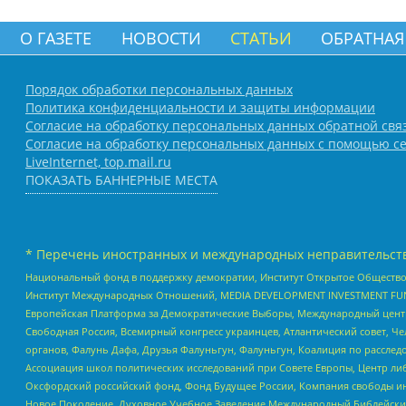
О ГАЗЕТЕ
НОВОСТИ
СТАТЬИ
ОБРАТНАЯ
Порядок обработки персональных данных
Политика конфиденциальности и защиты информации
Согласие на обработку персональных данных обратной свя
Согласие на обработку персональных данных с помощью се
LiveInternet, top.mail.ru
ПОКАЗАТЬ БАННЕРНЫЕ МЕСТА
* Перечень иностранных и международных неправительств
Национальный фонд в поддержку демократии, Институт Открытое Общество
Институт Международных Отношений, MEDIA DEVELOPMENT INVESTMENT FUND,
Европейская Платформа за Демократические Выборы, Международный цент
Свободная Россия, Всемирный конгресс украинцев, Атлантический совет, Ч
органов, Фалунь Дафа, Друзья Фалуньгун, Фалуньгун, Коалиция по рассле
Ассоциация школ политических исследований при Совете Европы, Центр ли
Оксфордский российский фонд, Фонд Будущее России, Компания свободы ин
Новое Поколение, Духовное Учебное Заведение Международный Библейский