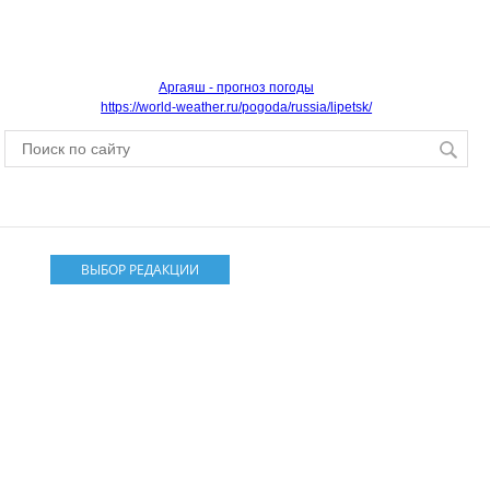
Аргаяш - прогноз погоды
https://world-weather.ru/pogoda/russia/lipetsk/
ВЫБОР РЕДАКЦИИ