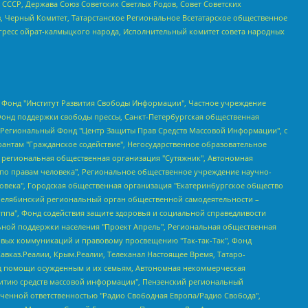
СССР, Держава Союз Советских Светлых Родов, Совет Советских
в, Черный Комитет, Татарстанское Региональное Всетатарское общественное
гресс ойрат-калмыцкого народа, Исполнительный комитет совета народных
евосточное общественное движение "Маяк", Санкт-Петербургская ЛГБТ-инициативная группа "Выход", Инициативная группа ЛГБТ+ "Реверс", Алексеев Андрей Викторович, Бекбулатова Таисия Львовна, Беляев Иван Михайлович, Владыкина Елена Сергеевна, Гельман Марат Александрович, Никульшина Вероника Юрьевна, Толоконникова Надежда Андреевна, Шендерович Виктор Анатольевич, Общество с ограниченной ответственностью "Данное сообщение", Общество с ограниченной ответственностью Издательский дом "Новая глава", Айнбиндер Александра Александровна, Московский комьюнити-центр для ЛГБТ+инициатив, Благотворительный фонд развития филантропии, Deutsche Welle (Германия, Kurt-Schumacher-Strasse 3, 53113 Bonn), Борзунова Мария Михайловна, Воробьев Виктор Викторович, Голубева Анна Львовна, Константинова Алла Михайловна, Малкова Ирина Владимировна, Мурадов Мурад Абдулгалимович, Осетинская Елизавета Николаевна, Понасенков Евгений Николаевич, Ганапольский Матвей Юрьевич, Киселев Евгений Алексеевич, Борухович Ирина Григорьевна, Дремин Иван Тимофеевич, Дубровский Дмитрий Викторович, Красноярская региональная общественная организация поддержки и развития альтернативных образовательных технологий и межкультурных коммуникаций "ИНТЕРРА", Маяковская Екатерина Алексеевна, Фейгин Марк Захарович, Филимонов Андрей Викторович, Дзугкоева Регина Николаевна, Доброхотов Роман Александрович, Дудь Юрий Александрович, Елкин Сергей Владимирович, Кругликов Кирилл Игоревич, Сабунаева Мария Леонидовна, Семенов Алексей Владимирович, Шаинян Карен Багратович, Шульман Екатерина Михайловна, Асафьев Артур Валерьевич, Вахштайн Виктор Семенович, Венедиктов Алексей Алексеевич, Лушникова Екатерина Евгеньевна, Волков Леонид Михайлович, Невзоров Александр Глебович, Пархоменко Сергей Борисович, Сироткин Ярослав Николаевич, Кара-Мурза Владимир Владимирович, Баранова Наталья Владимировна, Гозман Леонид Яковлевич, Кагарлицкий Борис Юльевич, Климарев Михаил Валерьевич, Милов Владимир Станиславович, Автономная некоммерческая организация Краснодарский центр современного искусства "Типография", Моргенштерн Алишер Тагирович, Соболь Любовь Эдуардовна, Общество с ограниченной ответственностью "ЛИЗА НОРМ", Каспаров Гарри Кимович, Ходорковский Михаил Борисович, Общество с ограниченной ответственностью "Апрельские тезисы", Данилович Ирина Брониславовна, Кашин Олег Владимирович, Петров Николай Владимирович, Пивоваров Алексей Владимирович, Соколов Михаил Владимирович, Цветкова Юлия Владимировна, Чичваркин Евгений Александрович, Комитет против пыток/Команда против пыток, Общество с ограниченной ответственностью "Первый научный", Общество с ограниченной ответственностью "Вертолет и ко", Белоцерковская Вероника Борисовна, Кац Максим Евгеньевич, Лазарева Татьяна Юрьевна, Шаведдинов Руслан Табризович, Яшин Илья Валерьевич, Общество с ограниченной ответственностью "Иноагент ААВ", Алешковский Дмитрий Петрович, Альбац Евгения Марковна, Быков Дмитрий Львович, Галямина Юлия Евгеньевна, Лойко Сергей Леонидович, Мартынов Кирилл Константинович, Медведев Сергей Александрович, Крашенинников Федор Геннадиевич, Гордеева Катерина Вл