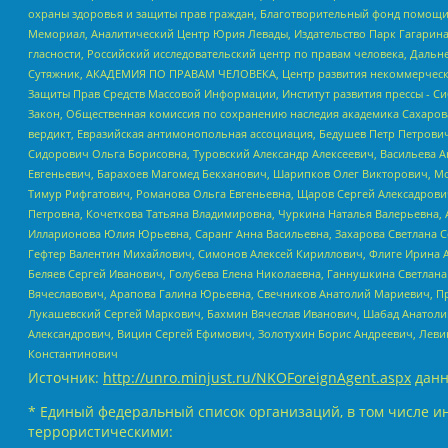
охраны здоровья и защиты прав граждан, Благотворительный фонд помощи ос
Мемориал, Аналитический Центр Юрия Левады, Издательство Парк Гагарина
гласности, Российский исследовательский центр по правам человека, Даль
Сутяжник, АКАДЕМИЯ ПО ПРАВАМ ЧЕЛОВЕКА, Центр развития некоммерческих
Защиты Прав Средств Массовой Информации, Институт развития прессы - Си
Закон, Общественная комиссия по сохранению наследия академика Сахаров
вердикт, Евразийская антимонопольная ассоциация, Бедушев Петр Петрови
Сидорович Ольга Борисовна, Туровский Александр Алексеевич, Васильева А
Евгеньевич, Барахоев Магомед Бекханович, Шарипков Олег Викторович, М
Тимур Рифгатович, Романова Ольга Евгеньевна, Щаров Сергей Алексадрови
Петровна, Кочеткова Татьяна Владимировна, Чуркина Наталья Валерьевна, 
Илларионова Юлия Юрьевна, Саранг Анна Васильевна, Захарова Светлана 
Гефтер Валентин Михайлович, Симонов Алексей Кириллович, Флиге Ирина 
Беляев Сергей Иванович, Голубева Елена Николаевна, Ганнушкина Светлана
Вячеславович, Арапова Галина Юрьевна, Свечников Анатолий Мариевич, П
Лукашевский Сергей Маркович, Бахмин Вячеслав Иванович, Шабад Анатоли
Александрович, Вицин Сергей Ефимович, Золотухин Борис Андреевич, Леви
Константинович
Источник:
http://unro.minjust.ru/NKOForeignAgent.aspx
данн
* Единый федеральный список организаций, в том числе и
террористическими: