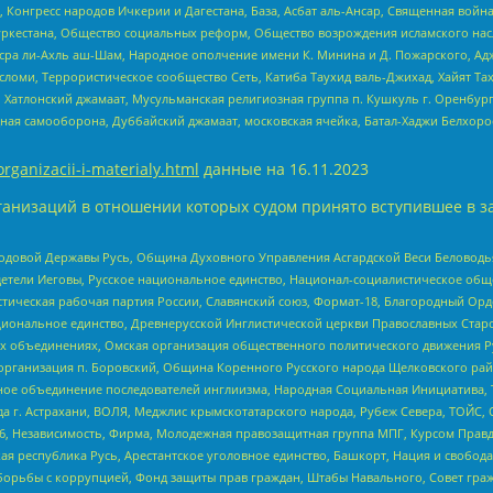
нгресс народов Ичкерии и Дагестана, База, Асбат аль-Ансар, Священная война,
уркестана, Общество социальных реформ, Общество возрождения исламского насл
Нусра ли-Ахль аш-Шам, Народное ополчение имени К. Минина и Д. Пожарского, Ад
сломи, Террористическое сообщество Сеть, Катиба Таухид валь-Джихад, Хайят Тах
, Хатлонский джамаат, Мусульманская религиозная группа п. Кушкуль г. Оренбу
ная самооборона, Дуббайский джамаат, московская ячейка, Батал-Хаджи Белхор
organizacii-i-materialy.html
данные на
16.11.2023
анизаций в отношении которых судом принято вступившее в з
 Родовой Державы Русь, Община Духовного Управления Асгардской Веси Беловод
детели Иеговы, Русское национальное единство, Национал-социалистическое об
истическая рабочая партия России, Славянский союз, Формат-18, Благородный Ор
ациональное единство, Древнерусской Инглистической церкви Православных Ста
ных объединениях, Омская организация общественного политического движения Р
рганизация п. Боровский, Община Коренного Русского народа Щелковского район
гиозное объединение последователей инглиизма, Народная Социальная Инициатива,
 г. Астрахани, ВОЛЯ, Меджлис крымскотатарского народа, Рубеж Севера, ТОЙС, 
6, Независимость, Фирма, Молодежная правозащитная группа МПГ, Курсом Правд
ая республика Русь, Арестантское уголовное единство, Башкорт, Нация и свобода,
орьбы с коррупцией, Фонд защиты прав граждан, Штабы Навального, Совет гражд