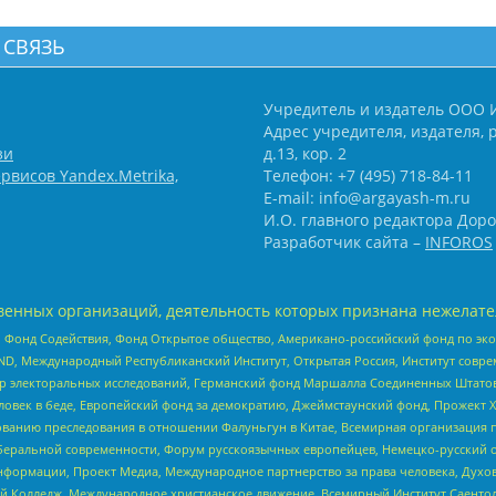
 СВЯЗЬ
Учредитель и издатель ООО 
Адрес учредителя, издателя, р
зи
д.13, кор. 2
рвисов Yandex.Metrika,
Телефон: +7 (495) 718-84-11
E-mail: info@argayash-m.ru
И.О. главного редактора Доро
Разработчик сайта –
INFOROS
енных организаций, деятельность которых признана нежелате
 Фонд Содействия, Фонд Открытое общество, Американо-российский фонд по э
 Международный Республиканский Институт, Открытая Россия, Институт совре
р электоральных исследований, Германский фонд Маршалла Соединенных Штатов
еловек в беде, Европейский фонд за демократию, Джеймстаунский фонд, Прожект
дованию преследования в отношении Фалуньгун в Китае, Всемирная организация 
беральной современности, Форум русскоязычных европейцев, Немецко-русский о
формации, Проект Медиа, Международное партнерство за права человека, Духов
 Колледж, Международное христианское движение, Всемирный Институт Саентол