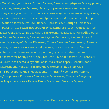
Так, Сова, центр Анна, Проект Апрель, Самарская губерния, Эра здоровья,
я группа, Женщины Евразии, Институт прав человека, Фонд защиты
Гражданское действие, Центр независимых социологических исследований,
стран, Гражданское содействие, Трансперенси Интернешнл-Р, Центр
н, Фонд поддержки свободы прессы, Гражданский контроль, Человек и
тут Развития Свободы Информации, Экозащита!-Женсовет, Общественный
й Павел Юрьевич, Шнырова Ольга Вадимовна, Чанышева Лилия Айратовна,
ин Сергей Георгиевич, Пивоваров Андрей Сергеевич, Аверин Виталий
вич, Каргалицкий Борис Юльевич, Созаев Валерий Валерьевич, Исламов
льевич, Верховский Александр Маркович, Пислакова-Паркер Марина
н Збигневич, Жемкова Елена Борисовна, Гудков Лев Дмитриевич,
й Алексеевич, Блинушов Андрей Юрьевич, Мосин Алексей Геннадьевич,
а, Баженова Светлана Куприяновна, Максимов Сергей Владимирович,
а Залмановна, Кокорина Екатерина Алексеевна, Шуманов Илья
ч, Протасова Ирина Вячеславовна, Литинский Леонид Борисович,
а Дмитриевна, Королева Александра Евгеньевна, Смирнов Владимир
ова Мара Федоровна, Резник Генри Маркович, Захаров Герман
етствии с законодательством Российской Федерации