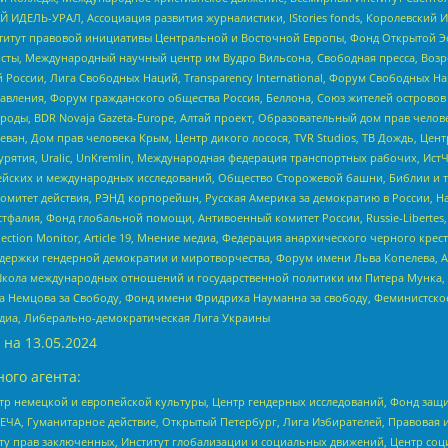
 ИДЕЛЬ-УРАЛ, Ассоциация развития журналистики, IStories fonds, Королевск
r, Институт правовой инициативы Центральной и Восточной Европы, Фонд Открытой Э
ты, Международный научный центр им Вудро Вильсона, Свободная пресса, Возро
России, Лига Свободных Наций, Transparеncy International, Форум Свободных Н
правления, Форум гражданского общества Россия, Беллона, Союз жителей острово
роды, BDR Novaja Gazeta-Europe, Алтай проект, Образовательный дом прав челов
еван, Дом прав человека Крым, Центр дикого лосося, TVR Studios, ТВ Дождь, Це
урятия, Uralic, UnKremlin, Международная федерация транспортных рабочих, Ист
ейских и международных исследований, Общество Сторожевой башни, Библии и тр
омитет действия, РЭНД корпорейшн, Русская Америка за демократию в России, Н
фалия, Фонд глобальной помощи, Антивоенный комитет России, Russie-Libertes, L
lection Monitor, Article 19, Мнение медиа, Федерация анархического черного кр
и гендерной демократии и миротворчества, Форум имени Льва Копелева, American C
г, Школа международных отношений и государственной политики им Питера Мунка
 Немцова за Свободу, Фонд имени Фридриха Науманна за свободу, Феминистско
медиа, Либерально-демократическая Лига Украины
 на
13.05.2024
ого агента:
р немецкой и европейской культуры, Центр гендерных исследований, Фонд защи
ЧА, Гуманитарное действие, Открытый Петербург, Лига Избирателей, Правовая 
иту прав заключенных, Институт глобализации и социальных движений, Центр 