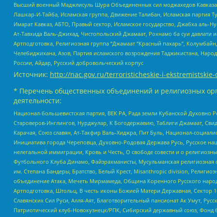
Высший военный Маджлисуль Шура Объединенных сил моджахедов Кавказа, Ко
Лашкар-И-Тайба, Исламская группа, Движение Талибан, Исламская партия Т
Имарат Кавказ, АБТО, Правый сектор, Исламское государство, Джабха аль-
Ат-Тавхида Валь-Джихад, Чистопольский Джамаат, Рохнамо ба суи давлати и
Артподготовка, Религиозная группа “Джамаат “Красный пахарь”, Колумбайн
Челебиджихана, Азов, Партия исламского возрождения Таджикистана, Народ
России, Айдар, Русский добровольческий корпус
Источник:
http://nac.gov.ru/terroristicheskie-i-ekstremistskie-
* Перечень общественных объединений и религиозных орг
деятельности:
Национал-большевистская партия, ВЕК РА, Рада земли Кубанской Духовно
Староверов-Инглингов, Нурджулар, К Богодержавию, Таблиги Джамаат, Сви
Карачая, Союз славян, Ат-Такфир Валь-Хиджра, Пит Буль, Национал-социал
Инициатива города Череповца, Духовно-Родовая Держава Русь, Русское н
нелегальной иммиграции, Кровь и Честь, О свободе совести и о религиоз
Футбольного Клуба Динамо, Файзрахманисты, Мусульманская религиозная о
им. Степана Бандеры, Братство, Белый Крест, Misanthropic division, Рели
объединение Атака, Мечеть Мирмамеда, Община Коренного Русского народа
Артподготовка, Штольц, В честь иконы Божией Матери Державная, Сектор 1
Славянских Сил Руси, Алля-Аят, Благотворительный пансионат Ак Умут, Русск
Патриотический клуб-Новокузнецк/РПК, Сибирский державный союз, Фонд б