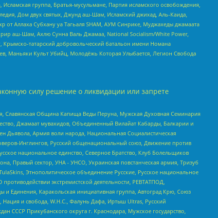
 Исламская группа, Братья-мусульмане, Партия исламского освобождения,
едия, Дом двух святых, Джунд аш-Шам, Исламский джихад, Аль-Каида,
жр от Аллаха Субхану уа Тагьаля SHAM, АУМ Синрике, Муджахеды джамаата
рир аш-Шам, Ахлю Сунна Валь Джамаа, National Socialism/White Power,
рг, Крымско-татарский добровольческий батальон имени Номана
оев, Маньяки Культ Убийц, Молодёжь Которая Улыбается, Легион Свобода
аконную силу решение о ликвидации или запрете
ья, Славянская Община Капища Веды Перуна, Мужская Духовная Семинария
щество, Джамаат мувахидов, Объединенный Вилайат Кабарды, Балкарии и
ден Дьявола, Армия воли народа, Национальная Социалистическая
роверов-Инглингов, Русский общенациональный союз, Движение против
усское национальное единство, Северное Братство, Клуб Болельщиков
а, Правый сектор, УНА - УНСО, Украинская повстанческая армия, Тризуб
 TulaSkins, Этнополитическое объединение Русские, Русское национальное
О противодействии экстремистской деятельности, РЕВТАТПОД,
ы и Единения, Каракольская инициативная группа, Автоград Крю, Союз
 Нация и свобода, W.H.С., Фалунь Дафа, Иртыш Ultras, Русский
ан СССР Прикубанского округа г. Краснодара, Мужское государство,