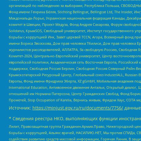
организаций по наблюдению за выборами, Республика Польша, СВОБОДНЫЙ
Фонд имени Генриха Бёлля, Stichting Bellingcat, Bellingcat Ltd, The Inside
Макдональда-Лорье, Украинская национальная федерация Канады, Декабрис
комитет в Швеции, Проект Медуза, Фонд Андрея Сахарова, Форум свободной 
Solidarus, КрымSOS, Свободный университет, Институт государственного у
борьбы с коррупцией Инк, Завет церквей TCCN, Агора, Всемирный фонд при
имени Бориса Звозскова, Дом прав человека Тбилиси, Дом прав человека Ер
журналистов расследователей, АЛЛАТРА, За свободную Россию, Свободная Б
Комитет-2024, Центрально-Европейский университет, Центр восточноевроп
европейской политики, Академическая сеть Восточная Европа, Российский к
поддержки, Свободная Россия Берлин, Свободная Россия Северный Рейн-Вест
Крымскотатарский Ресурсный Центр, Глобальный союз IndustriALL, Russian E
Европы, Фонд имени Фридриха Эберта, XZ gGmbH, Мобильная академия поддержк
International Education, Антивоенное движение Антальи, Открытый диало
отношений им Нормана Патерсона, Центр Гражданских Свобод, Фонд Бориса
Прометей, Stop Occupation of Karelia, Вернись живым, Фридом Хаус, СОТА 
Источник:
https://minjust.gov.ru/ru/documents/7756/
данные
* Сведения реестра НКО, выполняющих функции иностранн
Лилит, Правозащитная группа Гражданин.Армия.Право, Нижегородский цент
борьбы с коррупцией, Альянс врачей, НАСИЛИЮ.НЕТ, Мы против СПИДа, СВЕ
содействия развитию средств массовой информации, Горячая Линия, В защ