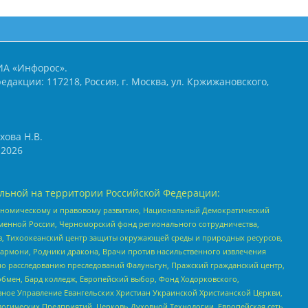
ИА «Инфорос».
едакции: 117218, Россия, г. Москва, ул. Кржижановского,
хова Н.В.
2026
льной на территории Российской Федерации:
кономическому и правовому развитию, Национальный Демократический
менной России, Черноморский фонд регионального сотрудничества,
, Тихоокеанский центр защиты окружающей среды и природных ресурсов,
 Хармони, Родники дракона, Врачи против насильственного извлечения
по расследованию преследований Фалуньгун, Пражский гражданский центр,
бмен, Бард колледж, Европейский выбор, Фонд Ходорковского,
ное Управление Евангельских Христиан Украинской Христианской Церкви,
огических Предприятий, Церковь Духовной Технологии, Европейская сеть