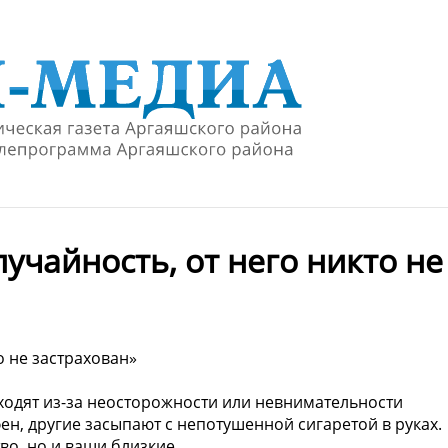
лучайность, от него никто не
о не застрахован»
ходят из-за неосторожности или невнимательности
ен, другие засыпают с непотушенной сигаретой в руках.
во, но и ваши близкие