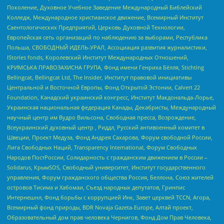
Поколение, Духовное Учебное Заведение Международный Библейский
Колледж, Международное христианское движение, Всемирный Институт
Саентологических Предприятий, Церковь Духовной Технологии,
Европейская сеть организаций по наблюдению за выборами, Республика
Польша, СВОБОДНЫЙ ИДЕЛЬ-УРАЛ, Ассоциация развития журналистики,
IStories fonds, Королевский Институт Международных Отношений,
КРИМСЬКА ПРАВОЗАХИСНА ГРУПА, Фонд имени Генриха Бёлля, Stichting
Bellingcat, Bellingcat Ltd, The Insider, Институт правовой инициативы
Центральной и Восточной Европы, Фонд Открытой Эстонии, Calvert 22
Foundation, Канадский украинский конгресс, Институт Макдональда-Лорье,
Украинская национальная федерация Канады, Декабристы, Международный
научный центр им Вудро Вильсона, Свободная пресса, Возрождение,
Всеукраинский духовный центр , Риддл, Русский антивоенный комитет в
Швеции, Проект Медуза, Фонд Андрея Сахарова, Форум свободной России,
Лига Свободных Наций, Transparеncy International, Форум Свободных
Народов ПостРоссии, Солидарность с гражданским движением в России –
Solidarus, КрымSOS, Свободный университет, Институт государственного
управления, Форум гражданского общества Россия, Беллона, Союз жителей
островов Тисима и Хабомаи, Съезд народных депутатов, Гринпис
Интернешнл, Фонд борьбы с коррупцией Инк, Завет церквей TCCN, Агора,
Всемирный фонд природы, BDR Novaja Gazeta-Europe, Алтай проект,
Образовательный дом прав человека Чернигов, Фонд Дом Прав Человека,