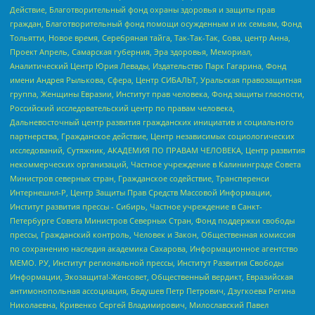
Действие, Благотворительный фонд охраны здоровья и защиты прав
граждан, Благотворительный фонд помощи осужденным и их семьям, Фонд
Тольятти, Новое время, Серебряная тайга, Так-Так-Так, Сова, центр Анна,
Проект Апрель, Самарская губерния, Эра здоровья, Мемориал,
Аналитический Центр Юрия Левады, Издательство Парк Гагарина, Фонд
имени Андрея Рылькова, Сфера, Центр СИБАЛЬТ, Уральская правозащитная
группа, Женщины Евразии, Институт прав человека, Фонд защиты гласности,
Российский исследовательский центр по правам человека,
Дальневосточный центр развития гражданских инициатив и социального
партнерства, Гражданское действие, Центр независимых социологических
исследований, Сутяжник, АКАДЕМИЯ ПО ПРАВАМ ЧЕЛОВЕКА, Центр развития
некоммерческих организаций, Частное учреждение в Калининграде Совета
Министров северных стран, Гражданское содействие, Трансперенси
Интернешнл-Р, Центр Защиты Прав Средств Массовой Информации,
Институт развития прессы - Сибирь, Частное учреждение в Санкт-
Петербурге Совета Министров Северных Стран, Фонд поддержки свободы
прессы, Гражданский контроль, Человек и Закон, Общественная комиссия
по сохранению наследия академика Сахарова, Информационное агентство
МЕМО. РУ, Институт региональной прессы, Институт Развития Свободы
Информации, Экозащита!-Женсовет, Общественный вердикт, Евразийская
антимонопольная ассоциация, Бедушев Петр Петрович, Дзугкоева Регина
Николаевна, Кривенко Сергей Владимирович, Милославский Павел