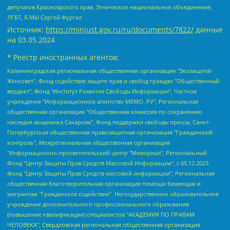
депутатов Красноярского края, Этническое национальное объединение,
ЛГБТ, Я.МЫ Сергей Фургал
Источник:
https://minjust.gov.ru/ru/documents/7822/
данные
на
03.05.2024
* Реестр иностранных агентов:
Калининградская региональная общественная организация "Экозащита!-Женсовет", Фонд содействия защите прав и свобод граждан "Общественный вердикт", Фонд "Институт Развития Свободы Информации", Частное учреждение "Информационное агентство МЕМО. РУ", Региональная общественная организация "Общественная комиссия по сохранению наследия академика Сахарова", Фонд поддержки свободы прессы, Санкт-Петербургская общественная правозащитная организация "Гражданский контроль", Межрегиональная общественная организация "Информационно-просветительский центр "Мемориал", Региональный Фонд "Центр Защиты Прав Средств Массовой Информации", с 05.12.2023 Фонд "Центр Защиты Прав Средств массовой информации", Региональная общественная благотворительная организация помощи беженцам и мигрантам "Гражданское содействие", Негосударственное образовательное учреждение дополнительного профессионального образования (повышение квалификации) специалистов "АКАДЕМИЯ ПО ПРАВАМ ЧЕЛОВЕКА", Свердловская региональная общественная организация "Сутяжник", Автономная некоммерческая организация "Центр независимых социологических исследований", Союз общественных объединений "Российский исследовательский центр по правам человека", Региональное общественное учреждение научно-информационный центр "МЕМОРИАЛ", Некоммерческая организация "Фонд защиты гласности", Автономная некоммерческая организация "Институт прав человека", Городская общественная организация "Екатеринбургское общество "МЕМОРИАЛ", Городская общественная организация "Рязанское историко-просветительское и правозащитное общество "Мемориал" (Рязанский Мемориал), Челябинский региональный орган общественной самодеятельности – женское общественное объединение "Женщины Евразии", Челябинский региональный орган общественной самодеятельности "Уральская правозащитная группа", Фонд содействия защите здоровья и социальной справедливости имени Андрея Рылькова, Автономная Некоммерческая Организация "Аналитический Центр Юрия Левады", Автономная некоммерческая организация социальной поддержки населения "Проект Апрель", Региональная общественная организация помощи женщинам и детям, находящимся в кризисной ситуации "Информационно-методический центр "Анна", Фонд содействия развитию массовых коммуникаций и правовому просвещению "Так-так-Так", Фонд содействия устойчивому развитию "Серебряная тайга", Свердловский региональный общественный фонд социальных проектов "Новое время", "Idel.Реалии", Кавказ.Реалии, Крым.Реалии, Телеканал Настоящее Время, Татаро-башкирская служба Радио Свобода (Azatliq Radiosi), Радио Свободная Европа/Радио Свобода (PCE/PC), "Сибирь.Реалии", "Фактограф", Благотворительный фонд помощи осужденным и их семьям, Автономная некоммерческая организация "Институт глобализации и социальных движений", Фонд "В защиту прав заключенных", Частное учреждение "Центр поддержки и содействия развитию средств массовой информации", Пензенский региональный общественный благотворительный фонд "Гражданский союз", "Север.Реалии", Некоммерческая организация Фонд "Правовая инициатива", Общество с ограниченной ответственностью "Радио Свободная Европа/Радио Свобода", Чешское информационное агентство "MEDIUM-ORIENT", Красноярская региональная общественная организация "Мы против СПИДа", Камалягин Денис Николаевич, Маркелов Сергей Евгеньевич, Пономарев Лев Александрович, Савицкая Людмила Алексеевна, Автономная некоммерческая организация "Центр по работе с проблемой насилия "НАСИЛИЮ.НЕТ", Межрегиональный профессиональный союз работников здравоохранения "Альянс врачей", Юридическое лицо, зарегистрированное в Латвийской Республике, SIA "Medusa Project" (регистрационный номер 40103797863, дата регистрации 10.06.2014), Некоммерческая организация "Фонд по борьбе с коррупцией", Автономная некоммерческая организация "Институт права и публичной политики", Баданин Роман Сергеевич, Гликин Максим Александрович, Железнова Мария Михайловна, Лукьянова Юлия Сергеевна, Маетная Елизавета Витальевна, Маняхин Петр Борисович, Чуракова Ольга Владимировна, Ярош Юлия Петровна, Юридическое лицо "The Insider SIA", зарегистрированное в Риге, Латвийская Республика (дата регистрации 26.06.2015), являющееся администратором доменного имени интернет-издания "The Insider SIA", https://theins.ru, Постернак Алексей Евгеньевич, Рубин Михаил Аркадьевич, Анин Роман Александрович, Юридическое лицо Istories fonds, зарегистрированное в Латвийской Республике (регистрационный номер 50008295751, дата регистрации 24.02.2020), Великовский Дмитрий Александрович, Долинина Ирина Николаевна, Мароховская Алеся Алексеевна, Шлейнов Роман Юрьевич, Шмагун Олеся Валентиновна, Общество с ограниченной ответственностью "Альтаир 2021", Общество с ограниченной ответственностью "Вега 2021", Общество с ограниченной ответственностью "Главный редактор 2021", Общество с ограниченной ответственностью "Ромашки монолит", Важенков Артем Валерьевич, Ивановская областная общественная организация "Центр гендерных исследований", Гурман Юрий Альбертович, Медиапроект "ОВД-Инфо", Егоров Владимир Владимирович, Жилинский Владимир Александрович, Общество с ограниченной ответственностью "ЗП", Иванова София Юрьевна, Карезина Инна Павловна, Кильтау Екатерина Викторовна, Петров Алексей Викторович, Пискунов Сергей Евгеньевич, Смирнов Сергей Сергеевич, Тихонов Михаил Сергеевич, Общество с ограниченной ответственностью "ЖУРНАЛИСТ-ИНОСТРАННЫЙ АГЕНТ", Арапова Галина Юрьевна, Вольтская Татьяна Анатольевна, Американская компания "Mason G.E.S. Anonymous Foundation" (США), являющаяся владельцем интернет-издания https://mnews.world/, Компания "Stichting Bellingcat", зарегистрированная в Нидерландах (дата регистрации 11.07.2018), Захаров Андрей Вячеславович, Клепиковская Екатерина Дмитриевна, Общество с ограниченной ответственностью "МЕМО", Перл Роман Александрович, Симонов Евгений Алексеевич, Соловьева Елена Анатольевна, Сотников Даниил Владимирович, Сурначева Елизавета Дмитриевна, Автономная некоммерческая организация по защите прав человека и информированию населения "Якутия – Наше Мнение", Общество с ограниченной ответственностью "Москоу диджитал медиа", с 26.01.2023 Общество с ограниченной ответственностью "Чайка Белые сады", Ветошкина Валерия Валерьевна, Заговора Максим Александрович, Межрегиональное общественное движение "Российская ЛГБТ - сеть", Оленичев Максим Владимирович, Павлов Иван Юрьевич, Скворцова Елена Сергеевна, Общество с ограниченной ответственностью "Как бы инагент", Кочетков Игорь Викторович, Общество с ограниченной ответственностью "Честные выборы", Еланчик Олег Александрович, Общество с ограниченной ответственностью "Нобелевский призыв", Гималова Регина Эмилевна, Григорьев Андрей Валерьевич, Григорьева Алина Александровна, Ассоциация по содействию защите прав призывников, альтернативнослужащих и военнослужащих "Правозащитная группа "Гражданин.Армия.Право", Хисамова Регина Фаритовна, Автономная некоммерческая организация по реализации социально-правовых программ "Лилит", Дальневосточное общественное движение "Маяк", Санкт-Петербургская ЛГБТ-инициативная группа "Выход", Инициативная группа ЛГБТ+ "Реверс", Алексеев Андрей Викторович, Бекбулатова Таисия Львовна, Беляев Иван Михайлович, Владыкина Елена Сергеевна, Гельман Марат Александрович, Никульшина Вероника Юрьевна, Толоконникова Надежда Андреевна, Шендерович Виктор Анатольевич, Общество с ограниченной ответственностью "Данное сообщение", Общество с ограниченной ответственностью Издательский дом "Новая глава", Айнбиндер Александра Александровна, Московский комьюнити-центр для ЛГБТ+инициатив, Благотворительный фонд развития филантропии, Deutsche Welle (Германия, Kurt-Schumacher-Strasse 3, 53113 Bonn), Борзунова Мария Михайловна, Воробьев Виктор Викторович, Голубева Анна Львовна, Константинова Алла Михайловна, Малкова Ирина Владимировна, Мурадов Мурад Абдулгалимович, Осетинская Елизавета Николаевна, Понасенков Евгений Николаевич, Ганапольский Матвей Юрьевич, Киселев Евгений Алексеевич, Борухович Ирина Григорьевна, Дремин Иван Тимофеевич, Дубровский Дмитрий Викторович, Красноярская региональная общественная организация поддержки и развития альтернативных образовательных технологий и межкультурных коммуникаций "ИНТЕРРА", Маяковская Екатерина Алексеевна, Фейгин Марк Захарович, Филимонов Андрей Викторович, Дзугкоева Регина Николаевна, Доброхотов Роман Александрович, Дудь Юрий Александрович, Елкин Сергей Владимирович, Кругликов Кирилл Игоревич, Сабунаева Мария Леонидовна, Семенов Алексей Владимирович, Шаинян Карен Багратович, Шульман Екатерина Михайловна, Асафьев Артур Валерьевич, Вахштайн Виктор Семенович, Венедиктов Алексей Алексеевич, Лушникова Екатерина Евгеньевна, Волков Леонид Михайлович, Невзоров Александр Глебович, Пархоменко Сергей Борисович, Сироткин Ярослав Николаевич, Кара-Мурза Владимир Владимирович, Баранова Наталья Владимировна, Гозман Леонид Яковлевич, Кагарлицкий Борис Юльевич, Климарев Михаил Валерьевич, Милов Владимир Станиславович, Автономная некоммерческая организация Краснодарский центр современного искусства "Типография", Моргенштерн Алишер Тагирович, Соболь Любовь Эдуардовна, Общество с ограниченной ответственностью "ЛИЗА НОРМ", Каспаров Гарри Кимович, Ходорковский Михаил Борисович, Общество с ограниченной ответственностью "Апрельские тезисы", Данилович Ирина Брониславовна, Кашин Олег Владимирович, Петров Николай Владимирович, Пивоваров Алексей Владимирович, Соколов Михаил Владимирович, Цветкова Юлия Владимировна, Чичваркин Евгений Александрович, Комитет против пыток/Команда против пыток, Общество с ограниченной ответственностью "Первый научный", Общество с ограниченной ответственностью "Вертолет и ко", Белоцерковская Вероника Борисовна, Кац Максим Евгеньевич, Лазарева Татьяна Юрьевна, Шаведдинов Руслан Табризович, Яшин Илья Валерьевич, Общество с ограниченной ответственностью "Иноагент ААВ", Алешковский Дмитрий Петрович, Альбац Евгения Марковна, Быков Дмитрий Львович, Галямина Юлия Евгеньевна, Лойко Сергей Леонидович, Мартынов Кирилл Константинович, Медведев Сергей Александрович, Крашенинников Федор Геннадиевич, Гордеева Катерина Вл