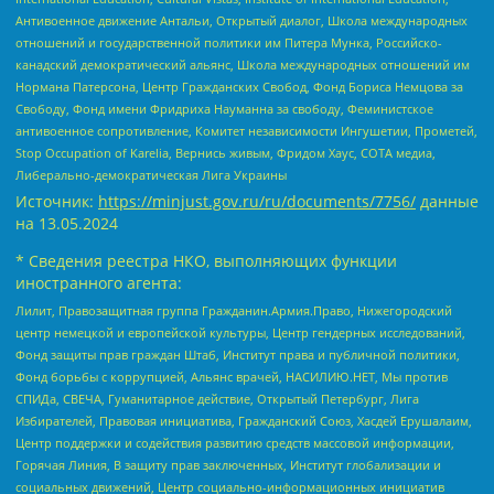
Антивоенное движение Антальи, Открытый диалог, Школа международных
отношений и государственной политики им Питера Мунка, Российско-
канадский демократический альянс, Школа международных отношений им
Нормана Патерсона, Центр Гражданских Свобод, Фонд Бориса Немцова за
Свободу, Фонд имени Фридриха Науманна за свободу, Феминистское
антивоенное сопротивление, Комитет независимости Ингушетии, Прометей,
Stop Occupation of Karelia, Вернись живым, Фридом Хаус, СОТА медиа,
Либерально-демократическая Лига Украины
Источник:
https://minjust.gov.ru/ru/documents/7756/
данные
на
13.05.2024
* Сведения реестра НКО, выполняющих функции
иностранного агента:
Лилит, Правозащитная группа Гражданин.Армия.Право, Нижегородский
центр немецкой и европейской культуры, Центр гендерных исследований,
Фонд защиты прав граждан Штаб, Институт права и публичной политики,
Фонд борьбы с коррупцией, Альянс врачей, НАСИЛИЮ.НЕТ, Мы против
СПИДа, СВЕЧА, Гуманитарное действие, Открытый Петербург, Лига
Избирателей, Правовая инициатива, Гражданский Союз, Хасдей Ерушалаим,
Центр поддержки и содействия развитию средств массовой информации,
Горячая Линия, В защиту прав заключенных, Институт глобализации и
социальных движений, Центр социально-информационных инициатив