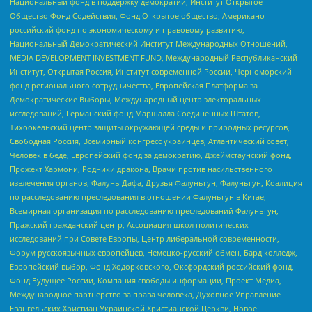
Национальный фонд в поддержку демократии, Институт Открытое
Общество Фонд Содействия, Фонд Открытое общество, Американо-
российский фонд по экономическому и правовому развитию,
Национальный Демократический Институт Международных Отношений,
MEDIA DEVELOPMENT INVESTMENT FUND, Международный Республиканский
Институт, Открытая Россия, Институт современной России, Черноморский
фонд регионального сотрудничества, Европейская Платформа за
Демократические Выборы, Международный центр электоральных
исследований, Германский фонд Маршалла Соединенных Штатов,
Тихоокеанский центр защиты окружающей среды и природных ресурсов,
Свободная Россия, Всемирный конгресс украинцев, Атлантический совет,
Человек в беде, Европейский фонд за демократию, Джеймстаунский фонд,
Прожект Хармони, Родники дракона, Врачи против насильственного
извлечения органов, Фалунь Дафа, Друзья Фалуньгун, Фалуньгун, Коалиция
по расследованию преследования в отношении Фалуньгун в Китае,
Всемирная организация по расследованию преследований Фалуньгун,
Пражский гражданский центр, Ассоциация школ политических
исследований при Совете Европы, Центр либеральной современности,
Форум русскоязычных европейцев, Немецко-русский обмен, Бард колледж,
Европейский выбор, Фонд Ходорковского, Оксфордский российский фонд,
Фонд Будущее России, Компания свободы информации, Проект Медиа,
Международное партнерство за права человека, Духовное Управление
Евангельских Христиан Украинской Христианской Церкви, Новое