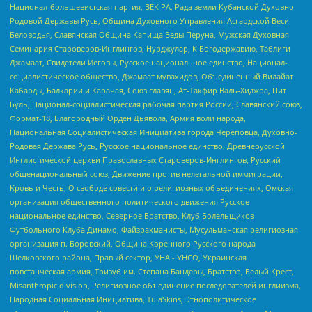
Национал-большевистская партия, ВЕК РА, Рада земли Кубанской Духовно
Родовой Державы Русь, Община Духовного Управления Асгардской Веси
Беловодья, Славянская Община Капища Веды Перуна, Мужская Духовная
Семинария Староверов-Инглингов, Нурджулар, К Богодержавию, Таблиги
Джамаат, Свидетели Иеговы, Русское национальное единство, Национал-
социалистическое общество, Джамаат мувахидов, Объединенный Вилайат
Кабарды, Балкарии и Карачая, Союз славян, Ат-Такфир Валь-Хиджра, Пит
Буль, Национал-социалистическая рабочая партия России, Славянский союз,
Формат-18, Благородный Орден Дьявола, Армия воли народа,
Национальная Социалистическая Инициатива города Череповца, Духовно-
Родовая Держава Русь, Русское национальное единство, Древнерусской
Инглистической церкви Православных Староверов-Инглингов, Русский
общенациональный союз, Движение против нелегальной иммиграции,
Кровь и Честь, О свободе совести и о религиозных объединениях, Омская
организация общественного политического движения Русское
национальное единство, Северное Братство, Клуб Болельщиков
Футбольного Клуба Динамо, Файзрахманисты, Мусульманская религиозная
организация п. Боровский, Община Коренного Русского народа
Щелковского района, Правый сектор, УНА - УНСО, Украинская
повстанческая армия, Тризуб им. Степана Бандеры, Братство, Белый Крест,
Misanthropic division, Религиозное объединение последователей инглиизма,
Народная Социальная Инициатива, TulaSkins, Этнополитическое