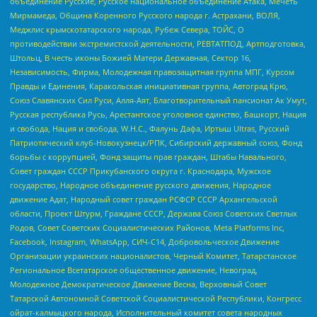
объединение Русские, Русское национальное объединение Атака, Мечеть
Мирмамеда, Община Коренного Русского народа г. Астрахани, ВОЛЯ,
Меджлис крымскотатарского народа, Рубеж Севера, ТОЙС, О
противодействии экстремистской деятельности, РЕВТАТПОД, Артподготовка,
Штольц, В честь иконы Божией Матери Державная, Сектор 16,
Независимость, Фирма, Молодежная правозащитная группа МПГ, Курсом
Правды и Единения, Каракольская инициативная группа, Автоград Крю,
Союз Славянских Сил Руси, Алля-Аят, Благотворительный пансионат Ак Умут,
Русская республика Русь, Арестантское уголовное единство, Башкорт, Нация
и свобода, Нация и свобода, W.H.С., Фалунь Дафа, Иртыш Ultras, Русский
Патриотический клуб-Новокузнецк/РПК, Сибирский державный союз, Фонд
борьбы с коррупцией, Фонд защиты прав граждан, Штабы Навального,
Совет граждан СССР Прикубанского округа г. Краснодара, Мужское
государство, Народное объединение русского движения, Народное
движение Адат, Народный совет граждан РСФСР СССР Архангельской
области, Проект Штурм, Граждане СССР, Держава Союз Советских Светлых
Родов, Совет Советских Социалистических Районов, Meta Platforms Inc,
Facebook, Instagram, WhatsApp, СИЧ-С14, Добровольческое Движение
Организации украинских националистов, Черный Комитет, Татарстанское
Региональное Всетатарское общественное движение, Невоград,
Молодежное Демократическое Движение Весна, Верховный Совет
Татарской Автономной Советской Социалистической Республики, Конгресс
ойрат-калмыцкого народа, Исполнительный комитет совета народных