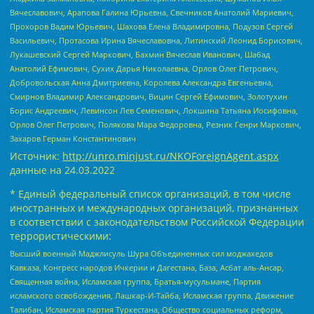
Вячеславович, Арапова Галина Юрьевна, Свечников Анатолий Мариевич,
Прохоров Вадим Юрьевич, Шахова Елена Владимировна, Подузов Сергей
Васильевич, Протасова Ирина Вячеславовна, Литинский Леонид Борисович,
Лукашевский Сергей Маркович, Бахмин Вячеслав Иванович, Шабад
Анатолий Ефимович, Сухих Дарья Николаевна, Орлов Олег Петрович,
Добровольская Анна Дмитриевна, Королева Александра Евгеньевна,
Смирнов Владимир Александрович, Вицин Сергей Ефимович, Золотухин
Борис Андреевич, Левинсон Лев Семенович, Локшина Татьяна Иосифовна,
Орлов Олег Петрович, Полякова Мара Федоровна, Резник Генри Маркович,
Захаров Герман Константинович
Источник:
http://unro.minjust.ru/NKOForeignAgent.aspx
данные на
24.03.2022
* Единый федеральный список организаций, в том числе
иностранных и международных организаций, признанных
в соответствии с законодательством Российской Федерации
террористическими:
Высший военный Маджлисуль Шура Объединенных сил моджахедов
Кавказа, Конгресс народов Ичкерии и Дагестана, База, Асбат аль-Ансар,
Священная война, Исламская группа, Братья-мусульмане, Партия
исламского освобождения, Лашкар-И-Тайба, Исламская группа, Движение
Талибан, Исламская партия Туркестана, Общество социальных реформ,