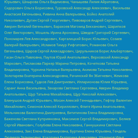
Юрьевич, Шнырова Ольга Вадимовна, Чанышева Лилия Айратовна,
Сидорович Ольга Борисовна, Туровский Александр Алексеевич, Васильева
Анастасия Евгеньевна, Ривина Анна Валерьевна, Бойко Анатолий
Николаевич, Дугин Сергей Георгиевич, Пивоваров Андрей Сергеевич,
Аверин Виталий Евгеньевич, Барахоев Магомед Бекханович, Шарипков
Олег Викторович, Мошель Ирина Ароновна, Шведов Григорий Сергеевич,
Пономарев Лев Александрович, Каргалицкий Борис Юльевич, Созаев
Валерий Валерьевич, Исламов Тимур Рифгатович, Романова Ольга
Евгеньевна, Щаров Сергей Алексадрович, Цирульников Борис Альбертович,
Гасан Ольга Павловна, Паутов Юрий Анатольевич, Верховский Александр
Маркович, Пислакова-Паркер Марина Петровна, Кочеткова Татьяна
Владимировна, Чуркина Наталья Валерьевна, Акимова Татьяна Николаевна,
Золотарева Екатерина Александровна, Рачинский Ян Збигневич, Жемкова
Елена Борисовна, Гудков Лев Дмитриевич, Илларионова Юлия Юрьевна,
Саранг Анна Васильевна, Захарова Светлана Сергеевна, Аверин Владимир
Анатольевич, Щур Татьяна Михайловна, Щур Николай Алексеевич,
Блинушов Андрей Юрьевич, Мосин Алексей Геннадьевич, Гефтер Валентин
Михайлович, Симонов Алексей Кириллович, Флиге Ирина Анатольевна,
Мельникова Валентина Дмитриевна, Вититинова Елена Владимировна,
Баженова Светлана Куприяновна, Максимов Сергей Владимирович, Беляев
Сергей Иванович, Голубева Елена Николаевна, Ганнушкина Светлана
Алексеевна, Закс Елена Владимировна, Буртина Елена Юрьевна, Гендель
Людмила Залмановна, Кокорина Екатерина Алексеевна, Шуманов Илья