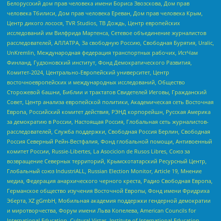
Белорусский дом прав человека имени Бориса Звозскова, Дом прав
человека Тбилиси, Дом прав человека Ереван, Дом прав человека Крым,
Центр дикого лосося, TVR Studios, ТВ Дождь, Центр европейских
исследований им Вилфрида Мартенса, Сетевое объединение журналистов
расследователей, АЛЛАТРА, За свободную Россию, Свободная Бурятия, Uralic,
UnKremlin, Международная федерация транспортных рабочих, ИстЧам
Финланд, Гудзоновский институт, Фонд Демократического Развития,
Комитет-2024, Центрально-Европейский университет, Центр
восточноевропейских и международных исследований, Общество
Сторожевой башни, Библии и трактатов Свидетелей Иеговы, Гражданский
Совет, Центр анализа европейской политики, Академическая сеть Восточная
Европа, Российский комитет действия, РЭНД корпорейшн, Русская Америка
за демократию в России, Настоящая Россия, Глобальная сеть журналистов-
расследователей, Служба поддержки, Свободная Россия Берлин, Свободная
Россия Северный Рейн-Вестфалия, Фонд глобальной помощи, Антивоенный
комитет России, Russie-Libertes, La Asocicion de Rusos Libres, Союз за
возвращение Северных территорий, Крымскотатарский Ресурсный Центр,
Глобальный союз IndustriALL, Russian Election Monitor, Article 19, Мнение
медиа, Федерация анархического черного креста, Радио Свободная Европа,
Германское общество изучения Восточной Европы, Фонд имени Фридриха
Эберта, XZ gGmbH, Мобильная академия поддержки гендерной демократии
и миротворчества, Форум имени Льва Копелева, American Councils for
International Education, Cultural Vistas, Institute of International Education,