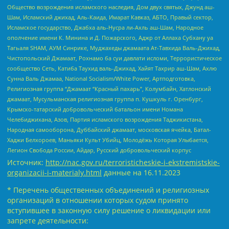
Общество возрождения исламского наследия, Дом двух святых, Джунд аш-
Шам, Исламский джихад, Аль-Каида, Имарат Кавказ, АБТО, Правый сектор,
Исламское государство, Джабха аль-Нусра ли-Ахль аш-Шам, Народное
ополчение имени К. Минина и Д. Пожарского, Аджр от Аллаха Субхану уа
Тагьаля SHAM, АУМ Синрике, Муджахеды джамаата Ат-Тавхида Валь-Джихад,
Чистопольский Джамаат, Рохнамо ба суи давлати исломи, Террористическое
сообщество Сеть, Катиба Таухид валь-Джихад, Хайят Тахрир аш-Шам, Ахлю
Сунна Валь Джамаа, National Socialism/White Power, Артподготовка,
Религиозная группа “Джамаат “Красный пахарь”, Колумбайн, Хатлонский
джамаат, Мусульманская религиозная группа п. Кушкуль г. Оренбург,
Крымско-татарский добровольческий батальон имени Номана
Челебиджихана, Азов, Партия исламского возрождения Таджикистана,
Народная самооборона, Дуббайский джамаат, московская ячейка, Батал-
Хаджи Белхороев, Маньяки Культ Убийц, Молодёжь Которая Улыбается,
Легион Свобода России, Айдар, Русский добровольческий корпус
Источник:
http://nac.gov.ru/terroristicheskie-i-ekstremistskie-
organizacii-i-materialy.html
данные на
16.11.2023
* Перечень общественных объединений и религиозных
организаций в отношении которых судом принято
вступившее в законную силу решение о ликвидации или
запрете деятельности: