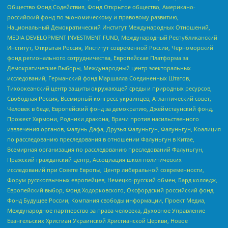
Общество Фонд Содействия, Фонд Открытое общество, Американо-
российский фонд по экономическому и правовому развитию,
Национальный Демократический Институт Международных Отношений,
MEDIA DEVELOPMENT INVESTMENT FUND, Международный Республиканский
Институт, Открытая Россия, Институт современной России, Черноморский
фонд регионального сотрудничества, Европейская Платформа за
Демократические Выборы, Международный центр электоральных
исследований, Германский фонд Маршалла Соединенных Штатов,
Тихоокеанский центр защиты окружающей среды и природных ресурсов,
Свободная Россия, Всемирный конгресс украинцев, Атлантический совет,
Человек в беде, Европейский фонд за демократию, Джеймстаунский фонд,
Прожект Хармони, Родники дракона, Врачи против насильственного
извлечения органов, Фалунь Дафа, Друзья Фалуньгун, Фалуньгун, Коалиция
по расследованию преследования в отношении Фалуньгун в Китае,
Всемирная организация по расследованию преследований Фалуньгун,
Пражский гражданский центр, Ассоциация школ политических
исследований при Совете Европы, Центр либеральной современности,
Форум русскоязычных европейцев, Немецко-русский обмен, Бард колледж,
Европейский выбор, Фонд Ходорковского, Оксфордский российский фонд,
Фонд Будущее России, Компания свободы информации, Проект Медиа,
Международное партнерство за права человека, Духовное Управление
Евангельских Христиан Украинской Христианской Церкви, Новое