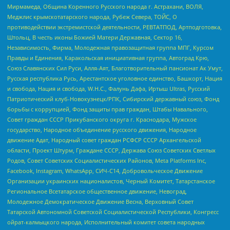
Мирмамеда, Община Коренного Русского народа г. Астрахани, ВОЛЯ,
Меджлис крымскотатарского народа, Рубеж Севера, ТОЙС, О
противодействии экстремистской деятельности, РЕВТАТПОД, Артподготовка,
Штольц, В честь иконы Божией Матери Державная, Сектор 16,
Независимость, Фирма, Молодежная правозащитная группа МПГ, Курсом
Правды и Единения, Каракольская инициативная группа, Автоград Крю,
Союз Славянских Сил Руси, Алля-Аят, Благотворительный пансионат Ак Умут,
Русская республика Русь, Арестантское уголовное единство, Башкорт, Нация
и свобода, Нация и свобода, W.H.С., Фалунь Дафа, Иртыш Ultras, Русский
Патриотический клуб-Новокузнецк/РПК, Сибирский державный союз, Фонд
борьбы с коррупцией, Фонд защиты прав граждан, Штабы Навального,
Совет граждан СССР Прикубанского округа г. Краснодара, Мужское
государство, Народное объединение русского движения, Народное
движение Адат, Народный совет граждан РСФСР СССР Архангельской
области, Проект Штурм, Граждане СССР, Держава Союз Советских Светлых
Родов, Совет Советских Социалистических Районов, Meta Platforms Inc,
Facebook, Instagram, WhatsApp, СИЧ-С14, Добровольческое Движение
Организации украинских националистов, Черный Комитет, Татарстанское
Региональное Всетатарское общественное движение, Невоград,
Молодежное Демократическое Движение Весна, Верховный Совет
Татарской Автономной Советской Социалистической Республики, Конгресс
ойрат-калмыцкого народа, Исполнительный комитет совета народных