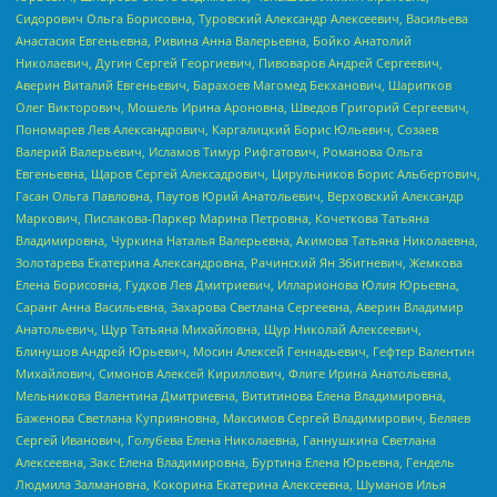
Сидорович Ольга Борисовна, Туровский Александр Алексеевич, Васильева
Анастасия Евгеньевна, Ривина Анна Валерьевна, Бойко Анатолий
Николаевич, Дугин Сергей Георгиевич, Пивоваров Андрей Сергеевич,
Аверин Виталий Евгеньевич, Барахоев Магомед Бекханович, Шарипков
Олег Викторович, Мошель Ирина Ароновна, Шведов Григорий Сергеевич,
Пономарев Лев Александрович, Каргалицкий Борис Юльевич, Созаев
Валерий Валерьевич, Исламов Тимур Рифгатович, Романова Ольга
Евгеньевна, Щаров Сергей Алексадрович, Цирульников Борис Альбертович,
Гасан Ольга Павловна, Паутов Юрий Анатольевич, Верховский Александр
Маркович, Пислакова-Паркер Марина Петровна, Кочеткова Татьяна
Владимировна, Чуркина Наталья Валерьевна, Акимова Татьяна Николаевна,
Золотарева Екатерина Александровна, Рачинский Ян Збигневич, Жемкова
Елена Борисовна, Гудков Лев Дмитриевич, Илларионова Юлия Юрьевна,
Саранг Анна Васильевна, Захарова Светлана Сергеевна, Аверин Владимир
Анатольевич, Щур Татьяна Михайловна, Щур Николай Алексеевич,
Блинушов Андрей Юрьевич, Мосин Алексей Геннадьевич, Гефтер Валентин
Михайлович, Симонов Алексей Кириллович, Флиге Ирина Анатольевна,
Мельникова Валентина Дмитриевна, Вититинова Елена Владимировна,
Баженова Светлана Куприяновна, Максимов Сергей Владимирович, Беляев
Сергей Иванович, Голубева Елена Николаевна, Ганнушкина Светлана
Алексеевна, Закс Елена Владимировна, Буртина Елена Юрьевна, Гендель
Людмила Залмановна, Кокорина Екатерина Алексеевна, Шуманов Илья