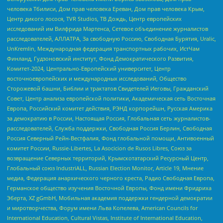
человека Тбилиси, Дом прав человека Ереван, Дом прав человека Крым,
Центр дикого лосося, TVR Studios, ТВ Дождь, Центр европейских
исследований им Вилфрида Мартенса, Сетевое объединение журналистов
расследователей, АЛЛАТРА, За свободную Россию, Свободная Бурятия, Uralic,
UnKremlin, Международная федерация транспортных рабочих, ИстЧам
Финланд, Гудзоновский институт, Фонд Демократического Развития,
Комитет-2024, Центрально-Европейский университет, Центр
восточноевропейских и международных исследований, Общество
Сторожевой башни, Библии и трактатов Свидетелей Иеговы, Гражданский
Совет, Центр анализа европейской политики, Академическая сеть Восточная
Европа, Российский комитет действия, РЭНД корпорейшн, Русская Америка
за демократию в России, Настоящая Россия, Глобальная сеть журналистов-
расследователей, Служба поддержки, Свободная Россия Берлин, Свободная
Россия Северный Рейн-Вестфалия, Фонд глобальной помощи, Антивоенный
комитет России, Russie-Libertes, La Asocicion de Rusos Libres, Союз за
возвращение Северных территорий, Крымскотатарский Ресурсный Центр,
Глобальный союз IndustriALL, Russian Election Monitor, Article 19, Мнение
медиа, Федерация анархического черного креста, Радио Свободная Европа,
Германское общество изучения Восточной Европы, Фонд имени Фридриха
Эберта, XZ gGmbH, Мобильная академия поддержки гендерной демократии
и миротворчества, Форум имени Льва Копелева, American Councils for
International Education, Cultural Vistas, Institute of International Education,