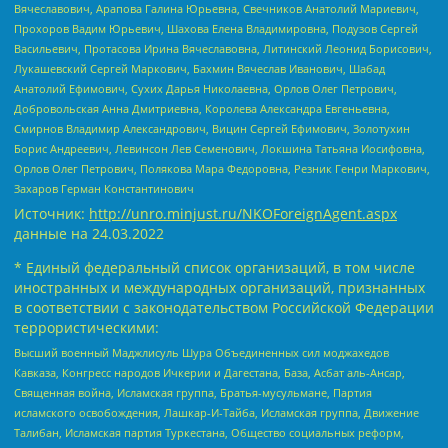
Вячеславович, Арапова Галина Юрьевна, Свечников Анатолий Мариевич,
Прохоров Вадим Юрьевич, Шахова Елена Владимировна, Подузов Сергей
Васильевич, Протасова Ирина Вячеславовна, Литинский Леонид Борисович,
Лукашевский Сергей Маркович, Бахмин Вячеслав Иванович, Шабад
Анатолий Ефимович, Сухих Дарья Николаевна, Орлов Олег Петрович,
Добровольская Анна Дмитриевна, Королева Александра Евгеньевна,
Смирнов Владимир Александрович, Вицин Сергей Ефимович, Золотухин
Борис Андреевич, Левинсон Лев Семенович, Локшина Татьяна Иосифовна,
Орлов Олег Петрович, Полякова Мара Федоровна, Резник Генри Маркович,
Захаров Герман Константинович
Источник:
http://unro.minjust.ru/NKOForeignAgent.aspx
данные на
24.03.2022
* Единый федеральный список организаций, в том числе
иностранных и международных организаций, признанных
в соответствии с законодательством Российской Федерации
террористическими:
Высший военный Маджлисуль Шура Объединенных сил моджахедов
Кавказа, Конгресс народов Ичкерии и Дагестана, База, Асбат аль-Ансар,
Священная война, Исламская группа, Братья-мусульмане, Партия
исламского освобождения, Лашкар-И-Тайба, Исламская группа, Движение
Талибан, Исламская партия Туркестана, Общество социальных реформ,