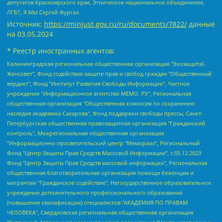
депутатов Красноярского края, Этническое национальное объединение,
ЛГБТ, Я.МЫ Сергей Фургал
Источник:
https://minjust.gov.ru/ru/documents/7822/
данные
на
03.05.2024
* Реестр иностранных агентов:
Калининградская региональная общественная организация "Экозащита!-Женсовет", Фонд содействия защите прав и свобод граждан "Общественный вердикт", Фонд "Институт Развития Свободы Информации", Частное учреждение "Информационное агентство МЕМО. РУ", Региональная общественная организация "Общественная комиссия по сохранению наследия академика Сахарова", Фонд поддержки свободы прессы, Санкт-Петербургская общественная правозащитная организация "Гражданский контроль", Межрегиональная общественная организация "Информационно-просветительский центр "Мемориал", Региональный Фонд "Центр Защиты Прав Средств Массовой Информации", с 05.12.2023 Фонд "Центр Защиты Прав Средств массовой информации", Региональная общественная благотворительная организация помощи беженцам и мигрантам "Гражданское содействие", Негосударственное образовательное учреждение дополнительного профессионального образования (повышение квалификации) специалистов "АКАДЕМИЯ ПО ПРАВАМ ЧЕЛОВЕКА", Свердловская региональная общественная организация "Сутяжник", Автономная некоммерческая организация "Центр независимых социологических исследований", Союз общественных объединений "Российский исследовательский центр по правам человека", Региональное общественное учреждение научно-информационный центр "МЕМОРИАЛ", Некоммерческая организация "Фонд защиты гласности", Автономная некоммерческая организация "Институт прав человека", Городская общественная организация "Екатеринбургское общество "МЕМОРИАЛ", Городская общественная организация "Рязанское историко-просветительское и правозащитное общество "Мемориал" (Рязанский Мемориал), Челябинский региональный орган общественной самодеятельности – женское общественное объединение "Женщины Евразии", Челябинский региональный орган общественной самодеятельности "Уральская правозащитная группа", Фонд содействия защите здоровья и социальной справедливости имени Андрея Рылькова, Автономная Некоммерческая Организация "Аналитический Центр Юрия Левады", Автономная некоммерческая организация социальной поддержки населения "Проект Апрель", Региональная общественная организация помощи женщинам и детям, находящимся в кризисной ситуации "Информационно-методический центр "Анна", Фонд содействия развитию массовых коммуникаций и правовому просвещению "Так-так-Так", Фонд содействия устойчивому развитию "Серебряная тайга", Свердловский региональный общественный фонд социальных проектов "Новое время", "Idel.Реалии", Кавказ.Реалии, Крым.Реалии, Телеканал Настоящее Время, Татаро-башкирская служба Радио Свобода (Azatliq Radiosi), Радио Свободная Европа/Радио Свобода (PCE/PC), "Сибирь.Реалии", "Фактограф", Благотворительный фонд помощи осужденным и их семьям, Автономная некоммерческая организация "Институт глобализации и социальных движений", Фонд "В защиту прав заключенных", Частное учреждение "Центр поддержки и содействия развитию средств массовой информации", Пензенский региональный общественный благотворительный фонд "Гражданский союз", "Север.Реалии", Некоммерческая организация Фонд "Правовая инициатива", Общество с ограниченной ответственностью "Радио Свободная Европа/Радио Свобода", Чешское информационное агентство "MEDIUM-ORIENT", Красноярская региональная общественная организация "Мы против СПИДа", Камалягин Денис Николаевич, Маркелов Сергей Евгеньевич, Пономарев Лев Александрович, Савицкая Людмила Алексеевна, Автономная некоммерческая организация "Центр по работе с проблемой насилия "НАСИЛИЮ.НЕТ", Межрегиональный профессиональный союз работников здравоохранения "Альянс врачей", Юридическое лицо, зарегистрированное в Латвийской Республике, SIA "Medusa Project" (регистрационный номер 40103797863, дата регистрации 10.06.2014), Некоммерческая организация "Фонд по борьбе с коррупцией", Автономная некоммерческая организация "Институт права и публичной политики", Баданин Роман Сергеевич, Гликин Максим Александрович, Железнова Мария Михайловна, Лукьянова Юлия Сергеевна, Маетная Елизавета Витальевна, Маняхин Петр Борисович, Чуракова Ольга Владимировна, Ярош Юлия Петровна, Юридическое лицо "The Insider SIA", зарегистрированное в Риге, Латвийская Республика (дата регистрации 26.06.2015), являющееся администратором доменного имени интернет-издания "The Insider SIA", https://theins.ru, Постернак Алексей Евгеньевич, Рубин Михаил Аркадьевич, Анин Роман Александрович, Юридическое лицо Istories fonds, зарегистрированное в Латвийской Республике (регистрационный номер 50008295751, дата регистрации 24.02.2020), Великовский Дмитрий Александрович, Долинина Ирина Николаевна, Мароховская Алеся Алексеевна, Шлейнов Роман Юрьевич, Шмагун Олеся Валентиновна, Общество с ограниченной ответственностью "Альтаир 2021", Общество с ограниченной ответственностью "Вега 2021", Общество с ограниченной ответственностью "Главный редактор 2021", Общество с ограниченной ответственностью "Ромашки монолит", Важенков Артем Валерьевич, Ивановская областная общественная организация "Центр гендерных исследований", Гурман Юрий Альбертович, Медиапроект "ОВД-Инфо", Егоров Владимир Владимирович, Жилинский Владимир Александрович, Общество с ограниченной ответственностью "ЗП", Иванова София Юрьевна, Карезина Инна Павловна, Кильтау Екатерина Викторовна, Петров Алексей Викторович, Пискунов Сергей Евгеньевич, Смирнов Сергей Сергеевич, Тихонов Михаил Сергеевич, Общество с ограниченной ответственностью "ЖУРНАЛИСТ-ИНОСТРАННЫЙ АГЕНТ", Арапова Галина Юрьевна, Вольтская Татьяна Анатольевна, Американская компания "Mason G.E.S. Anonymous Foundation" (США), являющаяся владельцем интернет-издания https://mnews.world/, Компания "Stichting Bellingcat", зарегистрированная в Нидерландах (дата регистрации 11.07.2018), Захаров Андрей Вячеславович, Клепиковская Екатерина Дмитриевна, Общество с ограниченной ответственностью "МЕМО", Перл Роман Александрович, Симонов Евгений Алексеевич, Соловьева Елена Анатольевна, Сотников Даниил Владимирович, Сурначева Елизавета Дмитриевна, Автономная некоммерческая организация по защите прав человека и информированию населения "Якутия – Наше Мнение", Общество с ограниченной ответственностью "Москоу диджитал медиа", с 26.01.2023 Общество с ограниченной ответственностью "Чайка Белые сады", Ветошкина Валерия Валерьевна, Заговора Максим Александрович, Межрегиональное общественное движение "Российская ЛГБТ - сеть", Оленичев Максим Владимирович, Павлов Иван Юрьевич, Скворцова Елена Сергеевна, Общество с ограниченной ответственностью "Как бы инагент", Кочетков Игорь Викторович, Общество с ограниченной ответственностью "Честные выборы", Еланчик Олег Александрович, Общество с ограниченной ответственностью "Нобелевский призыв", Гималова Регина Эмилевна, Григорьев Андрей Валерьевич, Григорьева Алина Александровна, Ассоциация по содействию защите прав призывников, альтернативнослужащих и военнослужащих "Правозащитная группа "Гражданин.Армия.Право", Хисамова Регина Фаритовна, Автономная некоммерческая организация по реализации социально-правовых программ "Лилит", Дальневосточное общественное движение "Маяк", Санкт-Петербургская ЛГБТ-инициативная группа "Выход", Инициативная группа ЛГБТ+ "Реверс", Алексеев Андрей Викторович, Бекбулатова Таисия Львовна, Беляев Иван Михайлович, Владыкина Елена Сергеевна, Гельман Марат Александрович, Никульшина Вероника Юрьевна, Толоконникова Надежда Андреевна, Шендерович Виктор Анатольевич, Общество с ограниченной ответственностью "Данное сообщение", Общество с ограниченной ответственностью Издательский дом "Новая глава", Айнбиндер Александра Александровна, Московский комьюнити-центр для ЛГБТ+инициатив, Благотворительный фонд развития филантропии, Deutsche Welle (Германия, Kurt-Schumacher-Strasse 3, 53113 Bonn), Борзунова Мария Михайловна, Воробьев Виктор Викторович, Голубева Анна Львовна, Константинова Алла Михайловна, Малкова Ирина Владимировна, Мурадов Мурад Абдулгалимович, Осетинская Елизавета Николаевна, Понасенков Евгений Николаевич, Ганапольский Матвей Юрьевич, Киселев Евгений Алексеевич, Борухович Ирина Григорьевна, Дремин Иван Тимофеевич, Дубровский Дмитрий Викторович, Красноярская региональная общественная организация поддержки и развития альтернативных образовательных технологий и межкультурных коммуникаций "ИНТЕРРА", Маяковская Екатерина Алексеевна, Фейгин Марк Захарович, Филимонов Андрей Викторович, Дзугкоева Регина Николаевна, Доброхотов Роман Александрович, Дудь Юрий Александрович, Елкин Сергей Владимирович, Кругликов Кирилл Игоревич, Сабунаева Мария Леонидовна, Семенов Алексей Владимирович, Шаинян Карен Багратович, Шульман Екатерина Михайловна, Асафьев Артур Валерьевич, Вахштайн Виктор Семенович, Венедиктов Алексей Алексеевич, Лушникова Екатерина Евгеньевна, Волков Леонид Михайлович, Невзоров Александр Глебович, Пархоменко Сергей Борисович, Сироткин Ярослав Николаевич, Кара-Мурза Владимир Владимирович, Баранова Наталья Владимировна, Гозман Леонид Яковлевич, Кагарлицкий Борис Юльевич, Климарев Михаил Валерьевич, Милов Владимир Станиславович, Автономная некоммерческая организация Краснодарский центр современного искусства "Типография", Моргенштерн Алишер Тагирович, Соболь Любовь Эдуардовна, Общество с ограниченной ответственностью "ЛИЗА НОРМ", Каспаров Гарри Кимович, Ходорковский Михаил Борисович, Общество с ограниченной ответственностью "Апрельские тезисы", Данилович Ирина Брониславовна, Кашин Олег Владимирович, Петров Николай Владимирович, Пивоваров Алексей Владимирович, Соколов Михаил Владимирович, Цветкова Юлия Владимировна, Чичваркин Евгений Александрович, Комитет против пыток/Команда против пыток, Общество с ограниченной ответственностью "Первый научный", Общество с ограниченной ответственностью "Вертолет и ко", Белоцерковская Вероника Борисовна, Кац Максим Евгеньевич, Лазарева Татьяна Юрьевна, Шаведдинов Руслан Табризович, Яшин Илья Валерьевич, Общество с ограниченной ответственностью "Иноагент ААВ", Алешковский Дмитрий Петрович, Альбац Евгения Марковна, Быков Дмитрий Львович, Галямина Юлия Евгеньевна, Лойко Сергей Леонидович, Мартынов Кирилл Константинович, Медведев Сергей Александрович, Крашенинников Федор Геннадиевич, Гордеева Катерина Вл