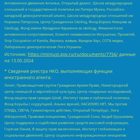
Антивоенное движение Антальи, Открытый диалог, Школа международных
отношений и государственной политики им Питера Мунка, Российско-
канадский демократический альянс, Школа международных отношений им
Нормана Патерсона, Центр Гражданских Свобод, Фонд Бориса Немцова за
Свободу, Фонд имени Фридриха Науманна за свободу, Феминистское
антивоенное сопротивление, Комитет независимости Ингушетии, Прометей,
Stop Occupation of Karelia, Вернись живым, Фридом Хаус, СОТА медиа,
Либерально-демократическая Лига Украины
Источник:
https://minjust.gov.ru/ru/documents/7756/
данные
на
13.05.2024
* Сведения реестра НКО, выполняющих функции
иностранного агента:
Лилит, Правозащитная группа Гражданин.Армия.Право, Нижегородский
центр немецкой и европейской культуры, Центр гендерных исследований,
Фонд защиты прав граждан Штаб, Институт права и публичной политики,
Фонд борьбы с коррупцией, Альянс врачей, НАСИЛИЮ.НЕТ, Мы против
СПИДа, СВЕЧА, Гуманитарное действие, Открытый Петербург, Лига
Избирателей, Правовая инициатива, Гражданский Союз, Хасдей Ерушалаим,
Центр поддержки и содействия развитию средств массовой информации,
Горячая Линия, В защиту прав заключенных, Институт глобализации и
социальных движений, Центр социально-информационных инициатив