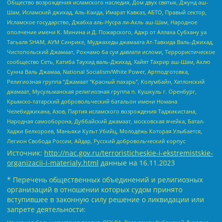
Общество возрождения исламского наследия, Дом двух святых, Джунд аш-
Шам, Исламский джихад, Аль-Каида, Имарат Кавказ, АБТО, Правый сектор,
Исламское государство, Джабха аль-Нусра ли-Ахль аш-Шам, Народное
ополчение имени К. Минина и Д. Пожарского, Аджр от Аллаха Субхану уа
Тагьаля SHAM, АУМ Синрике, Муджахеды джамаата Ат-Тавхида Валь-Джихад,
Чистопольский Джамаат, Рохнамо ба суи давлати исломи, Террористическое
сообщество Сеть, Катиба Таухид валь-Джихад, Хайят Тахрир аш-Шам, Ахлю
Сунна Валь Джамаа, National Socialism/White Power, Артподготовка,
Религиозная группа “Джамаат “Красный пахарь”, Колумбайн, Хатлонский
джамаат, Мусульманская религиозная группа п. Кушкуль г. Оренбург,
Крымско-татарский добровольческий батальон имени Номана
Челебиджихана, Азов, Партия исламского возрождения Таджикистана,
Народная самооборона, Дуббайский джамаат, московская ячейка, Батал-
Хаджи Белхороев, Маньяки Культ Убийц, Молодёжь Которая Улыбается,
Легион Свобода России, Айдар, Русский добровольческий корпус
Источник:
http://nac.gov.ru/terroristicheskie-i-ekstremistskie-
organizacii-i-materialy.html
данные на
16.11.2023
* Перечень общественных объединений и религиозных
организаций в отношении которых судом принято
вступившее в законную силу решение о ликвидации или
запрете деятельности: