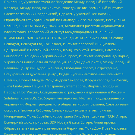
Поколение, Духовное Учебное Заведение Международный Библейский
Колледж, Международное христианское движение, Всемирный Институт
Саентологических Предприятий, Церковь Духовной Технологии,
Европейская сеть организаций по наблюдению за выборами, Республика
Польша, СВОБОДНЫЙ ИДЕЛЬ-УРАЛ, Ассоциация развития журналистики,
IStories fonds, Королевский Институт Международных Отношений,
КРИМСЬКА ПРАВОЗАХИСНА ГРУПА, Фонд имени Генриха Бёлля, Stichting
Bellingcat, Bellingcat Ltd, The Insider, Институт правовой инициативы
Центральной и Восточной Европы, Фонд Открытой Эстонии, Calvert 22
Foundation, Канадский украинский конгресс, Институт Макдональда-Лорье,
Украинская национальная федерация Канады, Декабристы, Международный
научный центр им Вудро Вильсона, Свободная пресса, Возрождение,
Всеукраинский духовный центр , Риддл, Русский антивоенный комитет в
Швеции, Проект Медуза, Фонд Андрея Сахарова, Форум свободной России,
Лига Свободных Наций, Transparеncy International, Форум Свободных
Народов ПостРоссии, Солидарность с гражданским движением в России –
Solidarus, КрымSOS, Свободный университет, Институт государственного
управления, Форум гражданского общества Россия, Беллона, Союз жителей
островов Тисима и Хабомаи, Съезд народных депутатов, Гринпис
Интернешнл, Фонд борьбы с коррупцией Инк, Завет церквей TCCN, Агора,
Всемирный фонд природы, BDR Novaja Gazeta-Europe, Алтай проект,
Образовательный дом прав человека Чернигов, Фонд Дом Прав Человека,
Белорусский дом прав человека имени Бориса Звозскова, Дом прав