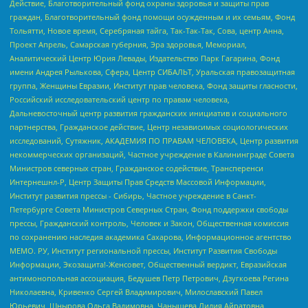
Действие, Благотворительный фонд охраны здоровья и защиты прав
граждан, Благотворительный фонд помощи осужденным и их семьям, Фонд
Тольятти, Новое время, Серебряная тайга, Так-Так-Так, Сова, центр Анна,
Проект Апрель, Самарская губерния, Эра здоровья, Мемориал,
Аналитический Центр Юрия Левады, Издательство Парк Гагарина, Фонд
имени Андрея Рылькова, Сфера, Центр СИБАЛЬТ, Уральская правозащитная
группа, Женщины Евразии, Институт прав человека, Фонд защиты гласности,
Российский исследовательский центр по правам человека,
Дальневосточный центр развития гражданских инициатив и социального
партнерства, Гражданское действие, Центр независимых социологических
исследований, Сутяжник, АКАДЕМИЯ ПО ПРАВАМ ЧЕЛОВЕКА, Центр развития
некоммерческих организаций, Частное учреждение в Калининграде Совета
Министров северных стран, Гражданское содействие, Трансперенси
Интернешнл-Р, Центр Защиты Прав Средств Массовой Информации,
Институт развития прессы - Сибирь, Частное учреждение в Санкт-
Петербурге Совета Министров Северных Стран, Фонд поддержки свободы
прессы, Гражданский контроль, Человек и Закон, Общественная комиссия
по сохранению наследия академика Сахарова, Информационное агентство
МЕМО. РУ, Институт региональной прессы, Институт Развития Свободы
Информации, Экозащита!-Женсовет, Общественный вердикт, Евразийская
антимонопольная ассоциация, Бедушев Петр Петрович, Дзугкоева Регина
Николаевна, Кривенко Сергей Владимирович, Милославский Павел
Юрьевич, Шнырова Ольга Вадимовна, Чанышева Лилия Айратовна,