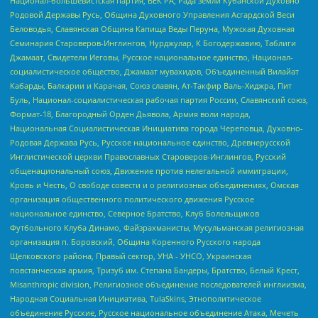
Национал-большевистская партия, ВЕК РА, Рада земли Кубанской Духовно
Родовой Державы Русь, Община Духовного Управления Асгардской Веси
Беловодья, Славянская Община Капища Веды Перуна, Мужская Духовная
Семинария Староверов-Инглингов, Нурджулар, К Богодержавию, Таблиги
Джамаат, Свидетели Иеговы, Русское национальное единство, Национал-
социалистическое общество, Джамаат мувахидов, Объединенный Вилайат
Кабарды, Балкарии и Карачая, Союз славян, Ат-Такфир Валь-Хиджра, Пит
Буль, Национал-социалистическая рабочая партия России, Славянский союз,
Формат-18, Благородный Орден Дьявола, Армия воли народа,
Национальная Социалистическая Инициатива города Череповца, Духовно-
Родовая Держава Русь, Русское национальное единство, Древнерусской
Инглистической церкви Православных Староверов-Инглингов, Русский
общенациональный союз, Движение против нелегальной иммиграции,
Кровь и Честь, О свободе совести и о религиозных объединениях, Омская
организация общественного политического движения Русское
национальное единство, Северное Братство, Клуб Болельщиков
Футбольного Клуба Динамо, Файзрахманисты, Мусульманская религиозная
организация п. Боровский, Община Коренного Русского народа
Щелковского района, Правый сектор, УНА - УНСО, Украинская
повстанческая армия, Тризуб им. Степана Бандеры, Братство, Белый Крест,
Misanthropic division, Религиозное объединение последователей инглиизма,
Народная Социальная Инициатива, TulaSkins, Этнополитическое
объединение Русские, Русское национальное объединение Атака, Мечеть