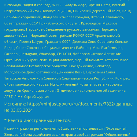
и свобода, Нация и свобода, W.H.С., Фалунь Дафа, Иртыш Ultras, Русский
Патриотический клуб-Новокузнецк/РПК, Сибирский державный союз, Фонд
борьбы с коррупцией, Фонд защиты прав граждан, Штабы Навального,
Совет граждан СССР Прикубанского округа г. Краснодара, Мужское
государство, Народное объединение русского движения, Народное
движение Адат, Народный совет граждан РСФСР СССР Архангельской
области, Проект Штурм, Граждане СССР, Держава Союз Советских Светлых
Родов, Совет Советских Социалистических Районов, Meta Platforms Inc,
Facebook, Instagram, WhatsApp, СИЧ-С14, Добровольческое Движение
Организации украинских националистов, Черный Комитет, Татарстанское
Региональное Всетатарское общественное движение, Невоград,
Молодежное Демократическое Движение Весна, Верховный Совет
Татарской Автономной Советской Социалистической Республики, Конгресс
ойрат-калмыцкого народа, Исполнительный комитет совета народных
депутатов Красноярского края, Этническое национальное объединение,
ЛГБТ, Я.МЫ Сергей Фургал
Источник:
https://minjust.gov.ru/ru/documents/7822/
данные
на
03.05.2024
* Реестр иностранных агентов:
Калининградская региональная общественная организация "Экозащита!-Женсовет", Фонд содействия защите прав и свобод граждан "Общественный вердикт", Фонд "Институт Развития Свободы Информации", Частное учреждение "Информационное агентство МЕМО. РУ", Региональная общественная организация "Общественная комиссия по сохранению наследия академика Сахарова", Фонд поддержки свободы прессы, Санкт-Петербургская общественная правозащитная организация "Гражданский контроль", Межрегиональная общественная организация "Информационно-просветительский центр "Мемориал", Региональный Фонд "Центр Защиты Прав Средств Массовой Информации", с 05.12.2023 Фонд "Центр Защиты Прав Средств массовой информации", Региональная общественная благотворительная организация помощи беженцам и мигрантам "Гражданское содействие", Негосударственное образовательное учреждение дополнительного профессионального образования (повышение квалификации) специалистов "АКАДЕМИЯ ПО ПРАВАМ ЧЕЛОВЕКА", Свердловская региональная общественная организация "Сутяжник", Автономная некоммерческая организация "Центр независимых социологических исследований", Союз общественных объединений "Российский исследовательский центр по правам человека", Региональное общественное учреждение научно-информационный центр "МЕМОРИАЛ", Некоммерческая организация "Фонд защиты гласности", Автономная некоммерческая организация "Институт прав человека", Городская общественная организация "Екатеринбургское общество "МЕМОРИАЛ", Городская общественная организация "Рязанское историко-просветительское и правозащитное общество "Мемориал" (Рязанский Мемориал), Челябинский региональный орган общественной самодеятельности – женское общественное объединение "Женщины Евразии", Челябинский региональный орган общественной самодеятельности "Уральская правозащитная группа", Фонд содействия защите здоровья и социальной справедливости имени Андрея Рылькова, Автономная Некоммерческая Организация "Аналитический Центр Юрия Левады", Автономная некоммерческая организация социальной поддержки населения "Проект Апрель", Региональная общественная организация помощи женщинам и детям, находящимся в кризисной ситуации "Информационно-методический центр "Анна", Фонд содействия развитию массовых коммуникаций и правовому просвещению "Так-так-Так", Фонд содействия устойчивому развитию "Серебряная тайга", Свердловский региональный общественный фонд социальных проектов "Новое время", "Idel.Реалии", Кавказ.Реалии, Крым.Реалии, Телеканал Настоящее Время, Татаро-башкирская служба Радио Свобода (Azatliq Radiosi), Радио Свободная Европа/Радио Свобода (PCE/PC), "Сибирь.Реалии", "Фактограф", Благотворительный фонд помощи осужденным и их семьям, Автономная некоммерческая организация "Институт глобализации и социальных движений", Фонд "В защиту прав заключенных", Частное учреждение "Центр поддержки и содействия развитию средств массовой информации", Пензенский региональный общественный благотворительный фонд "Гражданский союз", "Север.Реалии", Некоммерческая организация Фонд "Правовая инициатива", Общество с ограниченной ответственностью "Радио Свободная Европа/Радио Свобода", Чешское информационное агентство "MEDIUM-ORIENT", Красноярская региональная общественная организация "Мы против СПИДа", Камалягин Денис Николаевич, Маркелов Сергей Евгеньевич, Пономарев Лев Александрович, Савицкая Людмила Алексеевна, Автономная некоммерческая организация "Центр по работе с проблемой насилия "НАСИЛИЮ.НЕТ", Межрегиональный профессиональный союз работников здравоохранения "Альянс врачей", Юридическое лицо, зарегистрированное в Латвийской Республике, SIA "Medusa Project" (регистрационный номер 40103797863, дата регистрации 10.06.2014), Некоммерческая организация "Фонд по борьбе с коррупцией", Автономная некоммерческая организация "Институт права и публичной политики", Баданин Роман Сергеевич, Гликин Максим Александрович, Железнова Мария Михайловна, Лукьянова Юлия Сергеевна, Маетная Елизавета Витальевна, Маняхин Петр Борисович, Чуракова Ольга Владимировна, Ярош Юлия Петровна, Юридическое лицо "The Insider SIA", зарегистрированное в Риге, Латвийская Республика (дата регистрации 26.06.2015), являющееся администратором доменного имени интернет-издания "The Insider SIA", https://theins.ru, Постернак Алексей Евгеньевич, Рубин Михаил Аркадьевич, Анин Роман Александрович, Юридическое лицо Istories fonds, зарегистрированное в Латвийской Республике (регистрационный номер 50008295751, дата регистрации 24.02.2020), Великовский Дмитрий Александрович, Долинина Ирина Николаевна, Мароховская Алеся Алексеевна, Шлейнов Роман Юрьевич, Шмагун Олеся Валентиновна, Общество с ограниченной ответственностью "Альтаир 2021", Общество с ограниченной ответственностью "Вега 2021", Общество с ограниченной ответственностью "Главный редактор 2021", Общество с ограниченной ответственностью "Ромашки монолит", Важенков Артем Валерьевич, Ивановская областная общественная организация "Центр гендерных исследований", Гурман Юрий Альбертович, Медиапроект "ОВД-Инфо", Егоров Владимир Владимирович, Жилинский Владимир Александрович, Общество с ограниченной ответственностью "ЗП", Иванова София Юрьевна, Карезина Инна Павловна, Кильтау Екатерина Викторовна, Петров Алексей Викторович, Пискунов Сергей Евгеньевич, Смирнов Сергей Сергеевич, Тихонов Михаил Сергеевич, Общество с ограниченной ответственностью "ЖУРНАЛИСТ-ИНОСТРАННЫЙ АГЕНТ", Арапова Галина Юрьевна, Вольтская Татьяна Анатольевна, Американская компания "Mason G.E.S. Anonymous Foundation" (США), являющаяся владельцем интернет-издания https://mnews.world/, Компания "Stichting Bellingcat", зарегистрированная в Нидерландах (дата регистрации 11.07.2018), Захаров Андрей Вячеславович, Клепиковская Екатерина Дмитриевна, Общество с ограниченной ответственностью "МЕМО", Перл Роман Александрович, Симонов Евгений Алексеевич, Соловьева Елена Анатольевна, Сотников Даниил Владимирович, Сурначева Елизавета Дмитриевна, Автономная некоммерческая организация по защите прав человека и информированию населения "Якутия – Наше Мнение", Общество с ограниченной ответственностью "Москоу диджитал медиа", с 26.01.2023 Общество с ограниченной ответственностью "Чайка Белые сады", Ветошкина Валерия Валерьевна, Заговора Максим Александрович, Межрегиональное общественное движение "Российская ЛГБТ - сеть", Оленичев Максим Владимирович, Павлов Иван Юрьевич, Скворцова Елена Сергеевна, Общество с ограниченной ответственностью "Как бы инагент", Кочетков Игорь Викторович, Общество с ограниченной ответственностью "Честные выборы", Еланчик Олег Александрович, Общество с ограниченной ответственностью "Нобелевский призыв", Гималова Регина Эмилевна, Григорьев Андрей Валерьевич, Григорьева Алина Александровна, Ассоциация по содействию защите прав призывников, альтернативнослужащих и военнослужащих "Правозащитная группа "Гражданин.Армия.Право", Хисамова Регина Фаритовна, Автономная некоммерческая организация по реализации социально-правовых программ "Лилит", Дальневосточное общественное движение "Маяк", Санкт-Петербургская ЛГБТ-инициативная группа "Выход", Инициативная группа ЛГБТ+ "Реверс", Алексеев Андрей Викторович, Бекбулатова Таисия Львовна, Беляев Иван Михайлович, Владыкина Елена Сергеевна, Гельман Марат Александрович, Никульшина Вероника Юрьевна, Толоконникова Надежда Андреевна, Шендерович Виктор Анатольевич, Общество с ограниченной ответственностью "Данное сообщение", Общество с ограниченной ответственностью Издательский дом "Новая глава", Айнбиндер Александра Александровна, Московский комьюнити-центр для ЛГБТ+инициатив, Благотворительный фонд развития филантропии, Deutsche Welle (Германия, Kurt-Schumacher-Strasse 3, 53113 Bonn), Борзунова Мария Михайловна, Воробьев Виктор Викторович, Голубева Анна Львовна, Константинова Алла Михайловна, Малкова Ирина Владимировна, Мурадов Мурад Абдулгалимович, Осетинская Елизавета Николаевна, Понасенков Евгений Николаевич, Ганапольский Матвей Юрьевич, Киселев Евгений Алексеевич, Борухович Ирина Григорьевна, Дремин Иван Тимофеевич, Дубровский Дмитрий Викторович, Красноярская региональная общественная организация поддержки и развития альтернативных образовательных технологий и межкультурных коммуникаций "ИНТЕРРА", Маяковская Екатерина Алексеевна, Фейгин Марк Захарович, Филимонов Андрей Викторович, Дзугкоева Регина Николаевна, Доброхотов Роман Александрович, Дудь Юрий Александрович, Елкин Сергей Владимирович, Кругликов Кирилл Игоревич, Сабунаева Мария Леонидовна, Семенов Алексей Владимирович, Шаинян Карен Багратович, Шульман Екатерина Михайловна, Асафьев Артур Валерьевич, Вахштайн Виктор Семенович, Венедиктов Алексей Алексеевич, Лушникова Екатерина Евгеньевна, Волков Леонид Михайлович, Невзоров Александр Глебович, Пархоменко Сергей Борисович, Сироткин Ярослав Николаевич, Кара-Мурза Владимир Владимирович, Баранова Наталья Владимировна, Гозман Леонид Яковлевич, Кагарлицкий Борис Юльевич, Климарев Михаил Валерьевич, Милов Владимир Станиславович, Автономная некоммерческая организация Краснодарский центр современного искусства "Типография", Моргенштерн Алишер Тагирович, Соболь Любовь Эдуардовна, Общество с ограниченной ответственностью "ЛИЗА НОРМ", Каспаров Гарри Кимович, Ходорковский Михаил Борисович, Общество с ограниченной ответственностью "Апрельские тезисы", Данилович Ирина Брониславовна, Кашин Олег Владимирович, Петров Николай Владимирович, Пивоваров Алексей Владимирович, Соколов Михаил Владимирович, Цветкова Юлия Владимировна, Чичваркин Евгений Александрович, Комитет против пыток/Команда против пыток, Общество с ограниченной ответственностью "Первый научный", Общество с ограниченной ответственностью "Вертолет и ко", Белоцерковская Вероника Борисовна, Кац Максим Евгеньевич, Лазарева Татьяна Юрьевна, Шаведдинов Руслан Табризович, Яшин Илья Валерьевич, Общество с ограниченной ответственностью "Иноагент ААВ", Алешковский Дмитрий Петрович, Альбац Евгения Марковна, Быков Дмитрий Львович, Галямина Юлия Евгеньевна, Лойко Сергей Леонидович, Мартынов Кирилл Константинович, Медведев Сергей Александрович, Крашенинников Федор Геннадиевич, Гордеева Катерина Вл