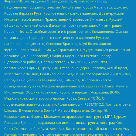
Формат-18, Благородный Орден Дьявола, Армия воли народа,
Национальная Социалистическая Инициатива города Череповца, Духовно-
Родовая Держава Русь, Русское национальное единство, Древнерусской
Инглистической церкви Православных Староверов-Инглингов, Русский
общенациональный союз, Движение против нелегальной иммиграции,
Кровь и Честь, О свободе совести и о религиозных объединениях, Омская
организация общественного политического движения Русское
национальное единство, Северное Братство, Клуб Болельщиков
Футбольного Клуба Динамо, Файзрахманисты, Мусульманская религиозная
организация п. Боровский, Община Коренного Русского народа
Щелковского района, Правый сектор, УНА - УНСО, Украинская
повстанческая армия, Тризуб им. Степана Бандеры, Братство, Белый Крест,
Misanthropic division, Религиозное объединение последователей инглиизма,
Народная Социальная Инициатива, TulaSkins, Этнополитическое
объединение Русские, Русское национальное объединение Атака, Мечеть
Мирмамеда, Община Коренного Русского народа г. Астрахани, ВОЛЯ,
Меджлис крымскотатарского народа, Рубеж Севера, ТОЙС, О
противодействии экстремистской деятельности, РЕВТАТПОД, Артподготовка,
Штольц, В честь иконы Божией Матери Державная, Сектор 16,
Независимость, Фирма, Молодежная правозащитная группа МПГ, Курсом
Правды и Единения, Каракольская инициативная группа, Автоград Крю,
Союз Славянских Сил Руси, Алля-Аят, Благотворительный пансионат Ак Умут,
Русская республика Русь, Арестантское уголовное единство, Башкорт, Нация