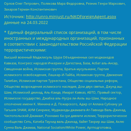
Орлов Олег Петрович, Полякова Мара Федоровна, Резник Генри Маркович,
Захаров Герман Константинович
Источник:
http://unro.minjust.ru/NKOForeignAgent.aspx
данные на
24.03.2022
* Единый федеральный список организаций, в том числе
иностранных и международных организаций, признанных
в соответствии с законодательством Российской Федерации
террористическими:
Высший военный Маджлисуль Шура Объединенных сил моджахедов
Кавказа, Конгресс народов Ичкерии и Дагестана, База, Асбат аль-Ансар,
Священная война, Исламская группа, Братья-мусульмане, Партия
исламского освобождения, Лашкар-И-Тайба, Исламская группа, Движение
Талибан, Исламская партия Туркестана, Общество социальных реформ,
Общество возрождения исламского наследия, Дом двух святых, Джунд аш-
Шам, Исламский джихад, Аль-Каида, Имарат Кавказ, АБТО, Правый сектор,
Исламское государство, Джабха аль-Нусра ли-Ахль аш-Шам, Народное
ополчение имени К. Минина и Д. Пожарского, Аджр от Аллаха Субхану уа
Тагьаля SHAM, АУМ Синрике, Муджахеды джамаата Ат-Тавхида Валь-Джихад,
Чистопольский Джамаат, Рохнамо ба суи давлати исломи, Террористическое
сообщество Сеть, Катиба Таухид валь-Джихад, Хайят Тахрир аш-Шам, Ахлю
Сунна Валь Джамаа, National Socialism/White Power, Артподготовка,