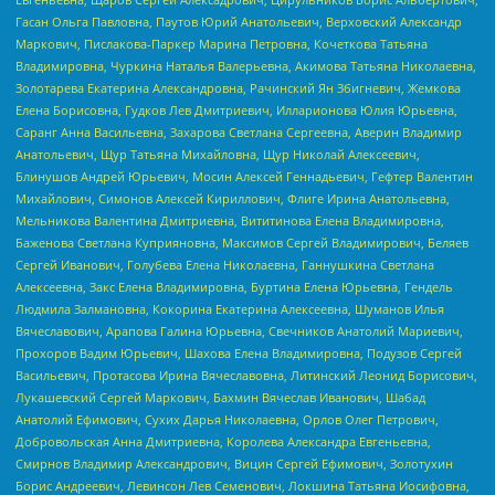
Гасан Ольга Павловна, Паутов Юрий Анатольевич, Верховский Александр
Маркович, Пислакова-Паркер Марина Петровна, Кочеткова Татьяна
Владимировна, Чуркина Наталья Валерьевна, Акимова Татьяна Николаевна,
Золотарева Екатерина Александровна, Рачинский Ян Збигневич, Жемкова
Елена Борисовна, Гудков Лев Дмитриевич, Илларионова Юлия Юрьевна,
Саранг Анна Васильевна, Захарова Светлана Сергеевна, Аверин Владимир
Анатольевич, Щур Татьяна Михайловна, Щур Николай Алексеевич,
Блинушов Андрей Юрьевич, Мосин Алексей Геннадьевич, Гефтер Валентин
Михайлович, Симонов Алексей Кириллович, Флиге Ирина Анатольевна,
Мельникова Валентина Дмитриевна, Вититинова Елена Владимировна,
Баженова Светлана Куприяновна, Максимов Сергей Владимирович, Беляев
Сергей Иванович, Голубева Елена Николаевна, Ганнушкина Светлана
Алексеевна, Закс Елена Владимировна, Буртина Елена Юрьевна, Гендель
Людмила Залмановна, Кокорина Екатерина Алексеевна, Шуманов Илья
Вячеславович, Арапова Галина Юрьевна, Свечников Анатолий Мариевич,
Прохоров Вадим Юрьевич, Шахова Елена Владимировна, Подузов Сергей
Васильевич, Протасова Ирина Вячеславовна, Литинский Леонид Борисович,
Лукашевский Сергей Маркович, Бахмин Вячеслав Иванович, Шабад
Анатолий Ефимович, Сухих Дарья Николаевна, Орлов Олег Петрович,
Добровольская Анна Дмитриевна, Королева Александра Евгеньевна,
Смирнов Владимир Александрович, Вицин Сергей Ефимович, Золотухин
Борис Андреевич, Левинсон Лев Семенович, Локшина Татьяна Иосифовна,