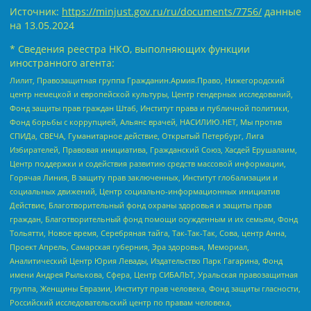
Источник:
https://minjust.gov.ru/ru/documents/7756/
данные
на
13.05.2024
* Сведения реестра НКО, выполняющих функции
иностранного агента:
Лилит, Правозащитная группа Гражданин.Армия.Право, Нижегородский
центр немецкой и европейской культуры, Центр гендерных исследований,
Фонд защиты прав граждан Штаб, Институт права и публичной политики,
Фонд борьбы с коррупцией, Альянс врачей, НАСИЛИЮ.НЕТ, Мы против
СПИДа, СВЕЧА, Гуманитарное действие, Открытый Петербург, Лига
Избирателей, Правовая инициатива, Гражданский Союз, Хасдей Ерушалаим,
Центр поддержки и содействия развитию средств массовой информации,
Горячая Линия, В защиту прав заключенных, Институт глобализации и
социальных движений, Центр социально-информационных инициатив
Действие, Благотворительный фонд охраны здоровья и защиты прав
граждан, Благотворительный фонд помощи осужденным и их семьям, Фонд
Тольятти, Новое время, Серебряная тайга, Так-Так-Так, Сова, центр Анна,
Проект Апрель, Самарская губерния, Эра здоровья, Мемориал,
Аналитический Центр Юрия Левады, Издательство Парк Гагарина, Фонд
имени Андрея Рылькова, Сфера, Центр СИБАЛЬТ, Уральская правозащитная
группа, Женщины Евразии, Институт прав человека, Фонд защиты гласности,
Российский исследовательский центр по правам человека,