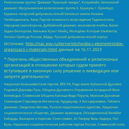
Религиозная группа “Джамаат “Красный пахарь”, Колумбайн, Хатлонский
джамаат, Мусульманская религиозная группа п. Кушкуль г. Оренбург,
Крымско-татарский добровольческий батальон имени Номана
Челебиджихана, Азов, Партия исламского возрождения Таджикистана,
Народная самооборона, Дуббайский джамаат, московская ячейка, Батал-
Хаджи Белхороев, Маньяки Культ Убийц, Молодёжь Которая Улыбается,
Легион Свобода России, Айдар, Русский добровольческий корпус
Источник:
http://nac.gov.ru/terroristicheskie-i-ekstremistskie-
organizacii-i-materialy.html
данные на
16.11.2023
* Перечень общественных объединений и религиозных
организаций в отношении которых судом принято
вступившее в законную силу решение о ликвидации или
запрете деятельности:
Национал-большевистская партия, ВЕК РА, Рада земли Кубанской Духовно
Родовой Державы Русь, Община Духовного Управления Асгардской Веси
Беловодья, Славянская Община Капища Веды Перуна, Мужская Духовная
Семинария Староверов-Инглингов, Нурджулар, К Богодержавию, Таблиги
Джамаат, Свидетели Иеговы, Русское национальное единство, Национал-
социалистическое общество, Джамаат мувахидов, Объединенный Вилайат
Кабарды, Балкарии и Карачая, Союз славян, Ат-Такфир Валь-Хиджра, Пит
Буль, Национал-социалистическая рабочая партия России, Славянский союз,