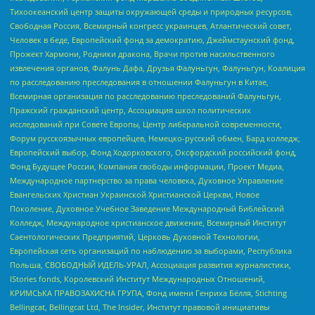
Тихоокеанский центр защиты окружающей среды и природных ресурсов,
Свободная Россия, Всемирный конгресс украинцев, Атлантический совет,
Человек в беде, Европейский фонд за демократию, Джеймстаунский фонд,
Прожект Хармони, Родники дракона, Врачи против насильственного
извлечения органов, Фалунь Дафа, Друзья Фалуньгун, Фалуньгун, Коалиция
по расследованию преследования в отношении Фалуньгун в Китае,
Всемирная организация по расследованию преследований Фалуньгун,
Пражский гражданский центр, Ассоциация школ политических
исследований при Совете Европы, Центр либеральной современности,
Форум русскоязычных европейцев, Немецко-русский обмен, Бард колледж,
Европейский выбор, Фонд Ходорковского, Оксфордский российский фонд,
Фонд Будущее России, Компания свободы информации, Проект Медиа,
Международное партнерство за права человека, Духовное Управление
Евангельских Христиан Украинской Христианской Церкви, Новое
Поколение, Духовное Учебное Заведение Международный Библейский
Колледж, Международное христианское движение, Всемирный Институт
Саентологических Предприятий, Церковь Духовной Технологии,
Европейская сеть организаций по наблюдению за выборами, Республика
Польша, СВОБОДНЫЙ ИДЕЛЬ-УРАЛ, Ассоциация развития журналистики,
IStories fonds, Королевский Институт Международных Отношений,
КРИМСЬКА ПРАВОЗАХИСНА ГРУПА, Фонд имени Генриха Бёлля, Stichting
Bellingcat, Bellingcat Ltd, The Insider, Институт правовой инициативы