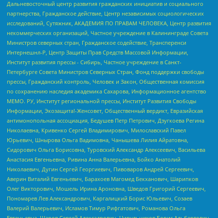
Дальневосточный центр развития гражданских инициатив и социального
партнерства, Гражданское действие, Центр независимых социологических
исследований, Сутяжник, АКАДЕМИЯ ПО ПРАВАМ ЧЕЛОВЕКА, Центр развития
некоммерческих организаций, Частное учреждение в Калининграде Совета
Министров северных стран, Гражданское содействие, Трансперенси
Интернешнл-Р, Центр Защиты Прав Средств Массовой Информации,
Институт развития прессы - Сибирь, Частное учреждение в Санкт-
Петербурге Совета Министров Северных Стран, Фонд поддержки свободы
прессы, Гражданский контроль, Человек и Закон, Общественная комиссия
по сохранению наследия академика Сахарова, Информационное агентство
МЕМО. РУ, Институт региональной прессы, Институт Развития Свободы
Информации, Экозащита!-Женсовет, Общественный вердикт, Евразийская
антимонопольная ассоциация, Бедушев Петр Петрович, Дзугкоева Регина
Николаевна, Кривенко Сергей Владимирович, Милославский Павел
Юрьевич, Шнырова Ольга Вадимовна, Чанышева Лилия Айратовна,
Сидорович Ольга Борисовна, Туровский Александр Алексеевич, Васильева
Анастасия Евгеньевна, Ривина Анна Валерьевна, Бойко Анатолий
Николаевич, Дугин Сергей Георгиевич, Пивоваров Андрей Сергеевич,
Аверин Виталий Евгеньевич, Барахоев Магомед Бекханович, Шарипков
Олег Викторович, Мошель Ирина Ароновна, Шведов Григорий Сергеевич,
Пономарев Лев Александрович, Каргалицкий Борис Юльевич, Созаев
Валерий Валерьевич, Исламов Тимур Рифгатович, Романова Ольга
Евгеньевна, Щаров Сергей Алексадрович, Цирульников Борис Альбертович,