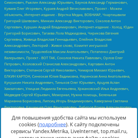
Для повышения удобства сайта мы используем
cookies (
подробнее
). К сайту подключены
сервисы Yandex.Metrika, LiveInternet, top.mail.ru,
Источник:
https://minjust.gov.ru/uploaded/files/reestr-