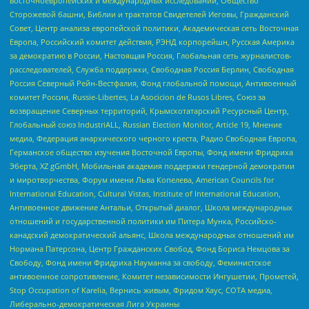
восточноевропейских и международных исследований, Общество
Сторожевой башни, Библии и трактатов Свидетелей Иеговы, Гражданский
Совет, Центр анализа европейской политики, Академическая сеть Восточная
Европа, Российский комитет действия, РЭНД корпорейшн, Русская Америка
за демократию в России, Настоящая Россия, Глобальная сеть журналистов-
расследователей, Служба поддержки, Свободная Россия Берлин, Свободная
Россия Северный Рейн-Вестфалия, Фонд глобальной помощи, Антивоенный
комитет России, Russie-Libertes, La Asocicion de Rusos Libres, Союз за
возвращение Северных территорий, Крымскотатарский Ресурсный Центр,
Глобальный союз IndustriALL, Russian Election Monitor, Article 19, Мнение
медиа, Федерация анархического черного креста, Радио Свободная Европа,
Германское общество изучения Восточной Европы, Фонд имени Фридриха
Эберта, XZ gGmbH, Мобильная академия поддержки гендерной демократии
и миротворчества, Форум имени Льва Копелева, American Councils for
International Education, Cultural Vistas, Institute of International Education,
Антивоенное движение Антальи, Открытый диалог, Школа международных
отношений и государственной политики им Питера Мунка, Российско-
канадский демократический альянс, Школа международных отношений им
Нормана Патерсона, Центр Гражданских Свобод, Фонд Бориса Немцова за
Свободу, Фонд имени Фридриха Науманна за свободу, Феминистское
антивоенное сопротивление, Комитет независимости Ингушетии, Прометей,
Stop Occupation of Karelia, Вернись живым, Фридом Хаус, СОТА медиа,
Либерально-демократическая Лига Украины