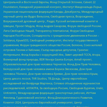
Центральной и Восточной Европы, Фонд Открытой Эстонии, Calvert 22
Foundation, Канадский украинский конгресс, Институт Макдональда-Лорье,
Украинская национальная федерация Канады, Декабристы, Международный
научный центр им Вудро Вильсона, Свободная пресса, Возрождение,
Всеукраинский духовный центр , Риддл, Русский антивоенный комитет в
Швеции, Проект Медуза, Фонд Андрея Сахарова, Форум свободной России,
Лига Свободных Наций, Transparеncy International, Форум Свободных
Народов ПостРоссии, Солидарность с гражданским движением в России –
Solidarus, КрымSOS, Свободный университет, Институт государственного
управления, Форум гражданского общества Россия, Беллона, Союз жителей
островов Тисима и Хабомаи, Съезд народных депутатов, Гринпис
Интернешнл, Фонд борьбы с коррупцией Инк, Завет церквей TCCN, Агора,
Всемирный фонд природы, BDR Novaja Gazeta-Europe, Алтай проект,
Образовательный дом прав человека Чернигов, Фонд Дом Прав Человека,
Белорусский дом прав человека имени Бориса Звозскова, Дом прав
человека Тбилиси, Дом прав человека Ереван, Дом прав человека Крым,
Центр дикого лосося, TVR Studios, ТВ Дождь, Центр европейских
исследований им Вилфрида Мартенса, Сетевое объединение журналистов
расследователей, АЛЛАТРА, За свободную Россию, Свободная Бурятия, Uralic,
UnKremlin, Международная федерация транспортных рабочих, ИстЧам
Финланд, Гудзоновский институт, Фонд Демократического Развития,
Комитет-2024, Центрально-Европейский университет, Центр