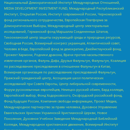
Национальный Демократический Институт Международных Отношений,
MEDIA DEVELOPMENT INVESTMENT FUND, Международный Республиканский
Институт, Открытая Россия, Институт современной России, Черноморский
фонд регионального сотрудничества, Европейская Платформа за
Демократические Выборы, Международный центр электоральных
исследований, Германский фонд Маршалла Соединенных Штатов,
Тихоокеанский центр защиты окружающей среды и природных ресурсов,
Свободная Россия, Всемирный конгресс украинцев, Атлантический совет,
Человек в беде, Европейский фонд за демократию, Джеймстаунский фонд,
Прожект Хармони, Родники дракона, Врачи против насильственного
извлечения органов, Фалунь Дафа, Друзья Фалуньгун, Фалуньгун, Коалиция
по расследованию преследования в отношении Фалуньгун в Китае,
Всемирная организация по расследованию преследований Фалуньгун,
Пражский гражданский центр, Ассоциация школ политических
исследований при Совете Европы, Центр либеральной современности,
Форум русскоязычных европейцев, Немецко-русский обмен, Бард колледж,
Европейский выбор, Фонд Ходорковского, Оксфордский российский фонд,
Фонд Будущее России, Компания свободы информации, Проект Медиа,
Международное партнерство за права человека, Духовное Управление
Евангельских Христиан Украинской Христианской Церкви, Новое
Поколение, Духовное Учебное Заведение Международный Библейский
Колледж, Международное христианское движение, Всемирный Институт