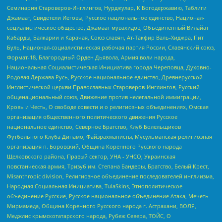
Семинария Староверов-Инглингов, Нурджулар, К Богодержавию, Таблиги
Джамаат, Свидетели Иеговы, Русское национальное единство, Национал-
социалистическое общество, Джамаат мувахидов, Объединенный Вилайат
Кабарды, Балкарии и Карачая, Союз славян, Ат-Такфир Валь-Хиджра, Пит
Буль, Национал-социалистическая рабочая партия России, Славянский союз,
Формат-18, Благородный Орден Дьявола, Армия воли народа,
Национальная Социалистическая Инициатива города Череповца, Духовно-
Родовая Держава Русь, Русское национальное единство, Древнерусской
Инглистической церкви Православных Староверов-Инглингов, Русский
общенациональный союз, Движение против нелегальной иммиграции,
Кровь и Честь, О свободе совести и о религиозных объединениях, Омская
организация общественного политического движения Русское
национальное единство, Северное Братство, Клуб Болельщиков
Футбольного Клуба Динамо, Файзрахманисты, Мусульманская религиозная
организация п. Боровский, Община Коренного Русского народа
Щелковского района, Правый сектор, УНА - УНСО, Украинская
повстанческая армия, Тризуб им. Степана Бандеры, Братство, Белый Крест,
Misanthropic division, Религиозное объединение последователей инглиизма,
Народная Социальная Инициатива, TulaSkins, Этнополитическое
объединение Русские, Русское национальное объединение Атака, Мечеть
Мирмамеда, Община Коренного Русского народа г. Астрахани, ВОЛЯ,
Меджлис крымскотатарского народа, Рубеж Севера, ТОЙС, О