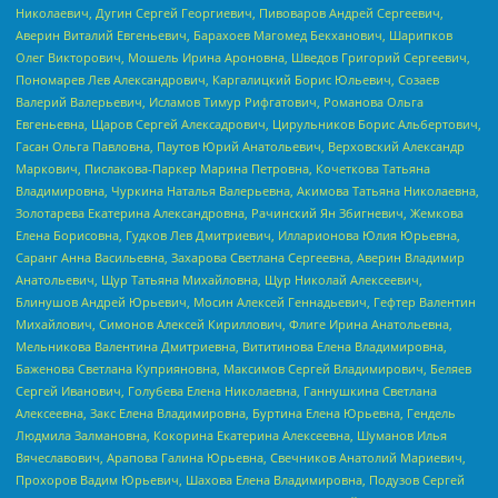
Николаевич, Дугин Сергей Георгиевич, Пивоваров Андрей Сергеевич,
Аверин Виталий Евгеньевич, Барахоев Магомед Бекханович, Шарипков
Олег Викторович, Мошель Ирина Ароновна, Шведов Григорий Сергеевич,
Пономарев Лев Александрович, Каргалицкий Борис Юльевич, Созаев
Валерий Валерьевич, Исламов Тимур Рифгатович, Романова Ольга
Евгеньевна, Щаров Сергей Алексадрович, Цирульников Борис Альбертович,
Гасан Ольга Павловна, Паутов Юрий Анатольевич, Верховский Александр
Маркович, Пислакова-Паркер Марина Петровна, Кочеткова Татьяна
Владимировна, Чуркина Наталья Валерьевна, Акимова Татьяна Николаевна,
Золотарева Екатерина Александровна, Рачинский Ян Збигневич, Жемкова
Елена Борисовна, Гудков Лев Дмитриевич, Илларионова Юлия Юрьевна,
Саранг Анна Васильевна, Захарова Светлана Сергеевна, Аверин Владимир
Анатольевич, Щур Татьяна Михайловна, Щур Николай Алексеевич,
Блинушов Андрей Юрьевич, Мосин Алексей Геннадьевич, Гефтер Валентин
Михайлович, Симонов Алексей Кириллович, Флиге Ирина Анатольевна,
Мельникова Валентина Дмитриевна, Вититинова Елена Владимировна,
Баженова Светлана Куприяновна, Максимов Сергей Владимирович, Беляев
Сергей Иванович, Голубева Елена Николаевна, Ганнушкина Светлана
Алексеевна, Закс Елена Владимировна, Буртина Елена Юрьевна, Гендель
Людмила Залмановна, Кокорина Екатерина Алексеевна, Шуманов Илья
Вячеславович, Арапова Галина Юрьевна, Свечников Анатолий Мариевич,
Прохоров Вадим Юрьевич, Шахова Елена Владимировна, Подузов Сергей