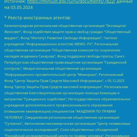
Источник:
https://minjust.gov.ru/ru/documents/7822/
данные
на
03.05.2024
* Реестр иностранных агентов:
Калининградская региональная общественная организация "Экозащита!-Женсовет", Фонд содействия защите прав и свобод граждан "Общественный вердикт", Фонд "Институт Развития Свободы Информации", Частное учреждение "Информационное агентство МЕМО. РУ", Региональная общественная организация "Общественная комиссия по сохранению наследия академика Сахарова", Фонд поддержки свободы прессы, Санкт-Петербургская общественная правозащитная организация "Гражданский контроль", Межрегиональная общественная организация "Информационно-просветительский центр "Мемориал", Региональный Фонд "Центр Защиты Прав Средств Массовой Информации", с 05.12.2023 Фонд "Центр Защиты Прав Средств массовой информации", Региональная общественная благотворительная организация помощи беженцам и мигрантам "Гражданское содействие", Негосударственное образовательное учреждение дополнительного профессионального образования (повышение квалификации) специалистов "АКАДЕМИЯ ПО ПРАВАМ ЧЕЛОВЕКА", Свердловская региональная общественная организация "Сутяжник", Автономная некоммерческая организация "Центр независимых социологических исследований", Союз общественных объединений "Российский исследовательский центр по правам человека", Региональное общественное учреждение научно-информационный центр "МЕМОРИАЛ", Некоммерческая организация "Фонд защиты гласности", Автономная некоммерческая организация "Институт прав человека", Городская общественная организация "Екатеринбургское общество "МЕМОРИАЛ", Городская общественная организация "Рязанское историко-просветительское и правозащитное общество "Мемориал" (Рязанский Мемориал), Челябинский региональный орган общественной самодеятельности – женское общественное объединение "Женщины Евразии", Челябинский региональный орган общественной самодеятельности "Уральская правозащитная группа", Фонд содействия защите здоровья и социальной справедливости имени Андрея Рылькова, Автономная Некоммерческая Организация "Аналитический Центр Юрия Левады", Автономная некоммерческая организация социальной поддержки населения "Проект Апрель", Региональная общественная организация помощи женщинам и детям, находящимся в кризисной ситуации "Информационно-методический центр "Анна", Фонд содействия развитию массовых коммуникаций и правовому просвещению "Так-так-Так", Фонд содействия устойчивому развитию "Серебряная тайга", Свердловский региональный общественный фонд социальных проектов "Новое время", "Idel.Реалии", Кавказ.Реалии, Крым.Реалии, Телеканал Настоящее Время, Татаро-башкирская служба Радио Свобода (Azatliq Radiosi), Радио Свободная Европа/Радио Свобода (PCE/PC), "Сибирь.Реалии", "Фактограф", Благотворительный фонд помощи осужденным и их семьям, Автономная некоммерческая организация "Институт глобализации и социальных движений", Фонд "В защиту прав заключенных", Частное учреждение "Центр поддержки и содействия развитию средств массовой информации", Пензенский региональный общественный благотворительный фонд "Гражданский союз", "Север.Реалии", Некоммерческая организация Фонд "Правовая инициатива", Общество с ограниченной ответственностью "Радио Свободная Европа/Радио Свобода", Чешское информационное агентство "MEDIUM-ORIENT", Красноярская региональная общественная организация "Мы против СПИДа", Камалягин Денис Николаевич, Маркелов Сергей Евгеньевич, Пономарев Лев Александрович, Савицкая Людмила Алексеевна, Автономная некоммерческая организация "Центр по работе с проблемой насилия "НАСИЛИЮ.НЕТ", Межрегиональный профессиональный союз работников здравоохранения "Альянс врачей", Юридическое лицо, зарегистрированное в Латвийской Республике, SIA "Medusa Project" (регистрационный номер 40103797863, дата регистрации 10.06.2014), Некоммерческая организация "Фонд по борьбе с коррупцией", Автономная некоммерческая организация "Институт права и публичной политики", Баданин Роман Сергеевич, Гликин Максим Александрович, Железнова Мария Михайловна, Лукьянова Юлия Сергеевна, Маетная Елизавета Витальевна, Маняхин Петр Борисович, Чуракова Ольга Владимировна, Ярош Юлия Петровна, Юридическое лицо "The Insider SIA", зарегистрированное в Риге, Латвийская Республика (дата регистрации 26.06.2015), являющееся администратором доменного имени интернет-издания "The Insider SIA", https://theins.ru, Постернак Алексей Евгеньевич, Рубин Михаил Аркадьевич, Анин Роман Александрович, Юридическое лицо Istories fonds, зарегистрированное в Латвийской Республике (регистрационный номер 50008295751, дата регистрации 24.02.2020), Великовский Дмитрий Александрович, Долинина Ирина Николаевна, Мароховская Алеся Алексеевна, Шлейнов Роман Юрьевич, Шмагун Олеся Валентиновна, Общество с ограниченной ответственностью "Альтаир 2021", Общество с ограниченной ответственностью "Вега 2021", Общество с ограниченной ответственностью "Главный редактор 2021", Общество с ограниченной ответственностью "Ромашки монолит", Важенков Артем Валерьевич, Ивановская областная общественная организация "Центр гендерных исследований", Гурман Юрий Альбертович, Медиапроект "ОВД-Инфо", Егоров Владимир Владимирович, Жилинский Владимир Александрович, Общество с ограниченной ответственностью "ЗП", Иванова София Юрьевна, Карезина Инна Павловна, Кильтау Екатерина Викторовна, Петров Алексей Викторович, Пискунов Сергей Евгеньевич, Смирнов Сергей Сергеевич, Тихонов Михаил Сергеевич, Общество с ограниченной ответственностью "ЖУРНАЛИСТ-ИНОСТРАННЫЙ АГЕНТ", Арапова Галина Юрьевна, Вольтская Татьяна Анатольевна, Американская компания "Mason G.E.S. Anonymous Foundation" (США), являющаяся владельцем интернет-издания https://mnews.world/, Компания "Stichting Bellingcat", зарегистрированная в Нидерландах (дата регистрации 11.07.2018), Захаров Андрей Вячеславович, Клепиковская Екатерина Дмитриевна, Общество с ограниченной ответственностью "МЕМО", Перл Роман Александрович, Симонов Евгений Алексеевич, Соловьева Елена Анатольевна, Сотников Даниил Владимирович, Сурначева Елизавета Дмитриевна, Автономная некоммерческая организация по защите прав человека и информированию населения "Якутия – Наше Мнение", Общество с ограниченной ответственностью "Москоу диджитал медиа", с 26.01.2023 Общество с ограниченной ответственностью "Чайка Белые сады", Ветошкина Валерия Валерьевна, Заговора Максим Александрович, Межрегиональное общественное движение "Российская ЛГБТ - сеть", Оленичев Максим Владимирович, Павлов Иван Юрьевич, Скворцова Елена Сергеевна, Общество с ограниченной ответственностью "Как бы инагент", Кочетков Игорь Викторович, Общество с ограниченной ответственностью "Честные выборы", Еланчик Олег Александрович, Общество с ограниченной ответственностью "Нобелевский призыв", Гималова Регина Эмилевна, Григорьев Андрей Валерьевич, Григорьева Алина Александровна, Ассоциация по содействию защите прав призывников, альтернативнослужащих и военнослужащих "Правозащитная группа "Гражданин.Армия.Право", Хисамова Регина Фаритовна, Автономная некоммерческая организация по реализации социально-правовых программ "Лилит", Дальневосточное общественное движение "Маяк", Санкт-Петербургская ЛГБТ-инициативная группа "Выход", Инициативная группа ЛГБТ+ "Реверс", Алексеев Андрей Викторович, Бекбулатова Таисия Львовна, Беляев Иван Михайлович, Владыкина Елена Сергеевна, Гельман Марат Александрович, Никульшина Вероника Юрьевна, Толоконникова Надежда Андреевна, Шендерович Виктор Анатольевич, Общество с ограниченной ответственностью "Данное сообщение", Общество с ограниченной ответственностью Издательский дом "Новая глава", Айнбиндер Александра Александровна, Московский комьюнити-центр для ЛГБТ+инициатив, Благотворительный фонд развития филантропии, Deutsche Welle (Германия, Kurt-Schumacher-Strasse 3, 53113 Bonn), Борзунова Мария Михайловна, Воробьев Виктор Викторович, Голубева Анна Львовна, Константинова Алла Михайловна, Малкова Ирина Владимировна, Мурадов Мурад Абдулгалимович, Осетинская Елизавета Николаевна, Понасенков Евгений Николаевич, Ганапольский Матвей Юрьевич, Киселев Евгений Алексеевич, Борухович Ирина Григорьевна, Дремин Иван Тимофеевич, Дубровский Дмитрий Викторович, Красноярская региональная общественная организация поддержки и развития альтернативных образовательных технологий и межкультурных коммуникаций "ИНТЕРРА", Маяковская Екатерина Алексеевна, Фейгин Марк Захарович, Филимонов Андрей Викторович, Дзугкоева Регина Николаевна, Доброхотов Роман Александрович, Дудь Юрий Александрович, Елкин Сергей Владимирович, Кругликов Кирилл Игоревич, Сабунаева Мария Леонидовна, Семенов Алексей Владимирович, Шаинян Карен Багратович, Шульман Екатерина Михайловна, Асафьев Артур Валерьевич, Вахштайн Виктор Семенович, Венедиктов Алексей Алексеевич, Лушникова Екатерина Евгеньевна, Волков Леонид Михайлович, Невзоров Александр Глебович, Пархоменко Сергей Борисович, Сироткин Ярослав Николаевич, Кара-Мурза Владимир Владимирович, Баранова Наталья Владимировна, Гозман Леонид Яковлевич, Кагарлицкий Борис Юльевич, Климарев Михаил Валерьевич, Милов Владимир Станиславович, Автономная некоммерческая организация Краснодарский центр современного искусства "Типография", Моргенштерн Алишер Тагирович, Соболь Любовь Эдуардовна, Общество с ограниченной ответственностью "ЛИЗА НОРМ", Каспаров Гарри Кимович, Ходорковский Михаил Борисович, Общество с ограниченной ответственностью "Апрельские тезисы", Данилович Ирина Брониславовна, Кашин Олег Владимирович, Петров Николай Владимирович, Пивоваров Алексей Владимирович, Соколов Михаил Владимирович, Цветкова Юлия Владимировна, Чичваркин Евгений Александрович, Комитет против пыток/Команда против пыток, Общество с ограниченной ответственностью "Первый научный", Общество с ограниченной ответственностью "Вертолет и ко", Белоцерковская Вероника Борисовна, Кац Максим Евгеньевич, Лазарева Татьяна Юрьевна, Шаведдинов Руслан Табризович, Яшин Илья Валерьевич, Общество с ограниченной ответственностью "Иноагент ААВ", Алешковский Дмитрий Петрович, Альбац Евгения Марковна, Быков Дмитрий Львович, Галямина Юлия Евгеньевна, Лойко Сергей Леонидович, Мартынов Кирилл Константинович, Медведев Сергей Александрович, Крашенинников Федор Геннадиевич, Гордеева Катерина Вл