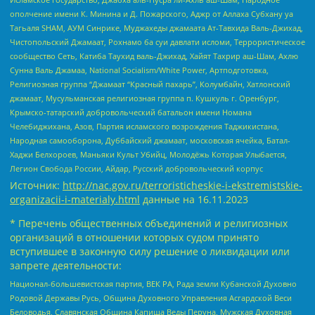
ополчение имени К. Минина и Д. Пожарского, Аджр от Аллаха Субхану уа
Тагьаля SHAM, АУМ Синрике, Муджахеды джамаата Ат-Тавхида Валь-Джихад,
Чистопольский Джамаат, Рохнамо ба суи давлати исломи, Террористическое
сообщество Сеть, Катиба Таухид валь-Джихад, Хайят Тахрир аш-Шам, Ахлю
Сунна Валь Джамаа, National Socialism/White Power, Артподготовка,
Религиозная группа “Джамаат “Красный пахарь”, Колумбайн, Хатлонский
джамаат, Мусульманская религиозная группа п. Кушкуль г. Оренбург,
Крымско-татарский добровольческий батальон имени Номана
Челебиджихана, Азов, Партия исламского возрождения Таджикистана,
Народная самооборона, Дуббайский джамаат, московская ячейка, Батал-
Хаджи Белхороев, Маньяки Культ Убийц, Молодёжь Которая Улыбается,
Легион Свобода России, Айдар, Русский добровольческий корпус
Источник:
http://nac.gov.ru/terroristicheskie-i-ekstremistskie-
organizacii-i-materialy.html
данные на
16.11.2023
* Перечень общественных объединений и религиозных
организаций в отношении которых судом принято
вступившее в законную силу решение о ликвидации или
запрете деятельности:
Национал-большевистская партия, ВЕК РА, Рада земли Кубанской Духовно
Родовой Державы Русь, Община Духовного Управления Асгардской Веси
Беловодья, Славянская Община Капища Веды Перуна, Мужская Духовная