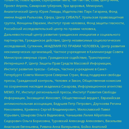
Проект Апрель, Самарская губерния, Эра здоровья, Мемориал,
Аналитический Центр Юрия Левады, Издательство Парк Гагарина, Фонд
имени Андрея Рылькова, Сфера, Центр СИБАЛЬТ, Уральская правозащитная
группа, Женщины Евразии, Институт прав человека, Фонд защиты гласности,
Российский исследовательский центр по правам человека,
Дальневосточный центр развития гражданских инициатив и социального
партнерства, Гражданское действие, Центр независимых социологических
исследований, Сутяжник, АКАДЕМИЯ ПО ПРАВАМ ЧЕЛОВЕКА, Центр развития
некоммерческих организаций, Частное учреждение в Калининграде Совета
Министров северных стран, Гражданское содействие, Трансперенси
Интернешнл-Р, Центр Защиты Прав Средств Массовой Информации,
Институт развития прессы - Сибирь, Частное учреждение в Санкт-
Петербурге Совета Министров Северных Стран, Фонд поддержки свободы
прессы, Гражданский контроль, Человек и Закон, Общественная комиссия
по сохранению наследия академика Сахарова, Информационное агентство
МЕМО. РУ, Институт региональной прессы, Институт Развития Свободы
Информации, Экозащита!-Женсовет, Общественный вердикт, Евразийская
антимонопольная ассоциация, Бедушев Петр Петрович, Дзугкоева Регина
Николаевна, Кривенко Сергей Владимирович, Милославский Павел
Юрьевич, Шнырова Ольга Вадимовна, Чанышева Лилия Айратовна,
Сидорович Ольга Борисовна, Туровский Александр Алексеевич, Васильева
Анастасия Евгеньевна, Ривина Анна Валерьевна, Бойко Анатолий