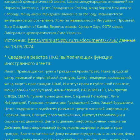
канадский демократический альянс, Школа международных отношений им
Нормана Патерсона, Центр Гражданских Свобод, Фонд Бориса Немцова за
Свободу, Фонд имени Фридриха Науманна за свободу, Феминистское
антивоенное сопротивление, Комитет независимости Ингушетии, Прометей,
Stop Occupation of Karelia, Вернись живым, Фридом Хаус, СОТА медиа,
Либерально-демократическая Лига Украины
Источник:
https://minjust.gov.ru/ru/documents/7756/
данные
на
13.05.2024
* Сведения реестра НКО, выполняющих функции
иностранного агента:
Лилит, Правозащитная группа Гражданин.Армия.Право, Нижегородский
центр немецкой и европейской культуры, Центр гендерных исследований,
Фонд защиты прав граждан Штаб, Институт права и публичной политики,
Фонд борьбы с коррупцией, Альянс врачей, НАСИЛИЮ.НЕТ, Мы против
СПИДа, СВЕЧА, Гуманитарное действие, Открытый Петербург, Лига
Избирателей, Правовая инициатива, Гражданский Союз, Хасдей Ерушалаим,
Центр поддержки и содействия развитию средств массовой информации,
Горячая Линия, В защиту прав заключенных, Институт глобализации и
социальных движений, Центр социально-информационных инициатив
Действие, Благотворительный фонд охраны здоровья и защиты прав
граждан, Благотворительный фонд помощи осужденным и их семьям, Фонд
Тольятти, Новое время, Серебряная тайга, Так-Так-Так, Сова, центр Анна,