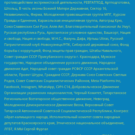
противодействии экстремистской деятельности, РЕВТАТПОД, Артподготовка,
Штольц, В честь иконы Божией Матери Державная, Сектор 16,
Независимость, Фирма, Молодежная правозащитная группа МПГ, Курсом
Правды и Единения, Каракольская инициативная группа, Автоград Крю,
Союз Славянских Сил Руси, Алля-Аят, Благотворительный пансионат Ак Умут,
Русская республика Русь, Арестантское уголовное единство, Башкорт, Нация
и свобода, Нация и свобода, W.H.С., Фалунь Дафа, Иртыш Ultras, Русский
Патриотический клуб-Новокузнецк/РПК, Сибирский державный союз, Фонд
борьбы с коррупцией, Фонд защиты прав граждан, Штабы Навального,
Совет граждан СССР Прикубанского округа г. Краснодара, Мужское
государство, Народное объединение русского движения, Народное
движение Адат, Народный совет граждан РСФСР СССР Архангельской
области, Проект Штурм, Граждане СССР, Держава Союз Советских Светлых
Родов, Совет Советских Социалистических Районов, Meta Platforms Inc,
Facebook, Instagram, WhatsApp, СИЧ-С14, Добровольческое Движение
Организации украинских националистов, Черный Комитет, Татарстанское
Региональное Всетатарское общественное движение, Невоград,
Молодежное Демократическое Движение Весна, Верховный Совет
Татарской Автономной Советской Социалистической Республики, Конгресс
ойрат-калмыцкого народа, Исполнительный комитет совета народных
депутатов Красноярского края, Этническое национальное объединение,
ЛГБТ, Я.МЫ Сергей Фургал