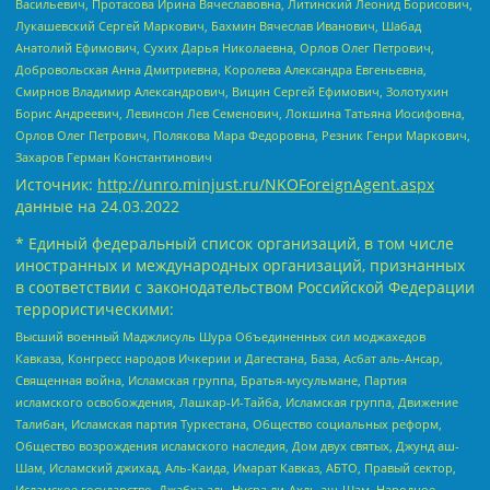
Васильевич, Протасова Ирина Вячеславовна, Литинский Леонид Борисович,
Лукашевский Сергей Маркович, Бахмин Вячеслав Иванович, Шабад
Анатолий Ефимович, Сухих Дарья Николаевна, Орлов Олег Петрович,
Добровольская Анна Дмитриевна, Королева Александра Евгеньевна,
Смирнов Владимир Александрович, Вицин Сергей Ефимович, Золотухин
Борис Андреевич, Левинсон Лев Семенович, Локшина Татьяна Иосифовна,
Орлов Олег Петрович, Полякова Мара Федоровна, Резник Генри Маркович,
Захаров Герман Константинович
Источник:
http://unro.minjust.ru/NKOForeignAgent.aspx
данные на
24.03.2022
* Единый федеральный список организаций, в том числе
иностранных и международных организаций, признанных
в соответствии с законодательством Российской Федерации
террористическими:
Высший военный Маджлисуль Шура Объединенных сил моджахедов
Кавказа, Конгресс народов Ичкерии и Дагестана, База, Асбат аль-Ансар,
Священная война, Исламская группа, Братья-мусульмане, Партия
исламского освобождения, Лашкар-И-Тайба, Исламская группа, Движение
Талибан, Исламская партия Туркестана, Общество социальных реформ,
Общество возрождения исламского наследия, Дом двух святых, Джунд аш-
Шам, Исламский джихад, Аль-Каида, Имарат Кавказ, АБТО, Правый сектор,
Исламское государство, Джабха аль-Нусра ли-Ахль аш-Шам, Народное