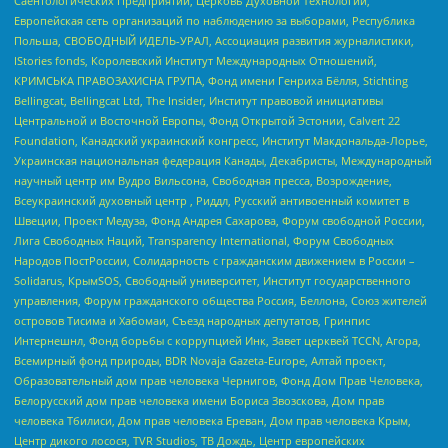
Саентологических Предприятий, Церковь Духовной Технологии,
Европейская сеть организаций по наблюдению за выборами, Республика
Польша, СВОБОДНЫЙ ИДЕЛЬ-УРАЛ, Ассоциация развития журналистики,
IStories fonds, Королевский Институт Международных Отношений,
КРИМСЬКА ПРАВОЗАХИСНА ГРУПА, Фонд имени Генриха Бёлля, Stichting
Bellingcat, Bellingcat Ltd, The Insider, Институт правовой инициативы
Центральной и Восточной Европы, Фонд Открытой Эстонии, Calvert 22
Foundation, Канадский украинский конгресс, Институт Макдональда-Лорье,
Украинская национальная федерация Канады, Декабристы, Международный
научный центр им Вудро Вильсона, Свободная пресса, Возрождение,
Всеукраинский духовный центр , Риддл, Русский антивоенный комитет в
Швеции, Проект Медуза, Фонд Андрея Сахарова, Форум свободной России,
Лига Свободных Наций, Transparеncy International, Форум Свободных
Народов ПостРоссии, Солидарность с гражданским движением в России –
Solidarus, КрымSOS, Свободный университет, Институт государственного
управления, Форум гражданского общества Россия, Беллона, Союз жителей
островов Тисима и Хабомаи, Съезд народных депутатов, Гринпис
Интернешнл, Фонд борьбы с коррупцией Инк, Завет церквей TCCN, Агора,
Всемирный фонд природы, BDR Novaja Gazeta-Europe, Алтай проект,
Образовательный дом прав человека Чернигов, Фонд Дом Прав Человека,
Белорусский дом прав человека имени Бориса Звозскова, Дом прав
человека Тбилиси, Дом прав человека Ереван, Дом прав человека Крым,
Центр дикого лосося, TVR Studios, ТВ Дождь, Центр европейских