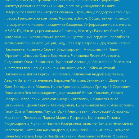
Институт развития прессы - Сибирь, Частное учреждение в Санкт-
Петербурге Совета Министров Северных Стран, Фонд поддержки свободы
прессы, Гражданский контроль, Человек и Закон, Общественная комиссия
по сохранению наследия академика Сахарова, Информационное агентство
МЕМО. РУ, Институт региональной прессы, Институт Развития Свободы
Информации, Экозащита!-Женсовет, Общественный вердикт, Евразийская
антимонопольная ассоциация, Бедушев Петр Петрович, Дзугкоева Регина
Николаевна, Кривенко Сергей Владимирович, Милославский Павел
Юрьевич, Шнырова Ольга Вадимовна, Чанышева Лилия Айратовна,
Сидорович Ольга Борисовна, Туровский Александр Алексеевич, Васильева
Анастасия Евгеньевна, Ривина Анна Валерьевна, Бойко Анатолий
Николаевич, Дугин Сергей Георгиевич, Пивоваров Андрей Сергеевич,
Аверин Виталий Евгеньевич, Барахоев Магомед Бекханович, Шарипков
Олег Викторович, Мошель Ирина Ароновна, Шведов Григорий Сергеевич,
Пономарев Лев Александрович, Каргалицкий Борис Юльевич, Созаев
Валерий Валерьевич, Исламов Тимур Рифгатович, Романова Ольга
Евгеньевна, Щаров Сергей Алексадрович, Цирульников Борис Альбертович,
Гасан Ольга Павловна, Паутов Юрий Анатольевич, Верховский Александр
Маркович, Пислакова-Паркер Марина Петровна, Кочеткова Татьяна
Владимировна, Чуркина Наталья Валерьевна, Акимова Татьяна Николаевна,
Золотарева Екатерина Александровна, Рачинский Ян Збигневич, Жемкова
Елена Борисовна, Гудков Лев Дмитриевич, Илларионова Юлия Юрьевна,