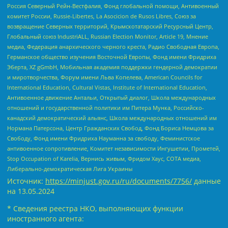
Россия Северный Рейн-Вестфалия, Фонд глобальной помощи, Антивоенный
комитет России, Russie-Libertes, La Asocicion de Rusos Libres, Союз за
возвращение Северных территорий, Крымскотатарский Ресурсный Центр,
Глобальный союз IndustriALL, Russian Election Monitor, Article 19, Мнение
медиа, Федерация анархического черного креста, Радио Свободная Европа,
Германское общество изучения Восточной Европы, Фонд имени Фридриха
Эберта, XZ gGmbH, Мобильная академия поддержки гендерной демократии
и миротворчества, Форум имени Льва Копелева, American Councils for
International Education, Cultural Vistas, Institute of International Education,
Антивоенное движение Антальи, Открытый диалог, Школа международных
отношений и государственной политики им Питера Мунка, Российско-
канадский демократический альянс, Школа международных отношений им
Нормана Патерсона, Центр Гражданских Свобод, Фонд Бориса Немцова за
Свободу, Фонд имени Фридриха Науманна за свободу, Феминистское
антивоенное сопротивление, Комитет независимости Ингушетии, Прометей,
Stop Occupation of Karelia, Вернись живым, Фридом Хаус, СОТА медиа,
Либерально-демократическая Лига Украины
Источник:
https://minjust.gov.ru/ru/documents/7756/
данные
на
13.05.2024
* Сведения реестра НКО, выполняющих функции
иностранного агента: