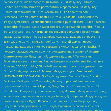
по расследованию преследования в отношении Фалуньгун в Китае,
Всемирная организация по расследованию преследований Фалуньгун,
Пражский гражданский центр, Ассоциация школ политических
исследований при Совете Европы, Центр либеральной современности,
Форум русскоязычных европейцев, Немецко-русский обмен, Бард колледж,
Европейский выбор, Фонд Ходорковского, Оксфордский российский фонд,
Фонд Будущее России, Компания свободы информации, Проект Медиа,
Международное партнерство за права человека, Духовное Управление
Евангельских Христиан Украинской Христианской Церкви, Новое
Поколение, Духовное Учебное Заведение Международный Библейский
Колледж, Международное христианское движение, Всемирный Институт
Саентологических Предприятий, Церковь Духовной Технологии,
Европейская сеть организаций по наблюдению за выборами, Республика
Польша, СВОБОДНЫЙ ИДЕЛЬ-УРАЛ, Ассоциация развития журналистики,
IStories fonds, Королевский Институт Международных Отношений,
КРИМСЬКА ПРАВОЗАХИСНА ГРУПА, Фонд имени Генриха Бёлля, Stichting
Bellingcat, Bellingcat Ltd, The Insider, Институт правовой инициативы
Центральной и Восточной Европы, Фонд Открытой Эстонии, Calvert 22
Foundation, Канадский украинский конгресс, Институт Макдональда-Лорье,
Украинская национальная федерация Канады, Декабристы, Международный
научный центр им Вудро Вильсона, Свободная пресса, Возрождение,
Всеукраинский духовный центр , Риддл, Русский антивоенный комитет в
Швеции, Проект Медуза, Фонд Андрея Сахарова, Форум свободной России,