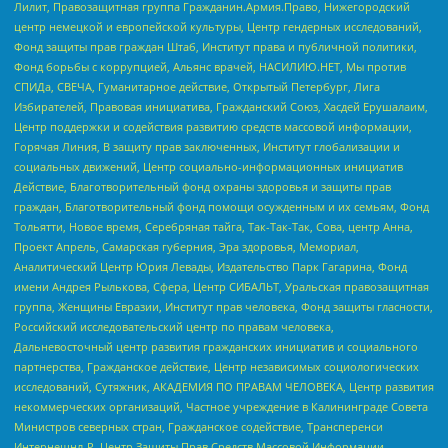
Лилит, Правозащитная группа Гражданин.Армия.Право, Нижегородский
центр немецкой и европейской культуры, Центр гендерных исследований,
Фонд защиты прав граждан Штаб, Институт права и публичной политики,
Фонд борьбы с коррупцией, Альянс врачей, НАСИЛИЮ.НЕТ, Мы против
СПИДа, СВЕЧА, Гуманитарное действие, Открытый Петербург, Лига
Избирателей, Правовая инициатива, Гражданский Союз, Хасдей Ерушалаим,
Центр поддержки и содействия развитию средств массовой информации,
Горячая Линия, В защиту прав заключенных, Институт глобализации и
социальных движений, Центр социально-информационных инициатив
Действие, Благотворительный фонд охраны здоровья и защиты прав
граждан, Благотворительный фонд помощи осужденным и их семьям, Фонд
Тольятти, Новое время, Серебряная тайга, Так-Так-Так, Сова, центр Анна,
Проект Апрель, Самарская губерния, Эра здоровья, Мемориал,
Аналитический Центр Юрия Левады, Издательство Парк Гагарина, Фонд
имени Андрея Рылькова, Сфера, Центр СИБАЛЬТ, Уральская правозащитная
группа, Женщины Евразии, Институт прав человека, Фонд защиты гласности,
Российский исследовательский центр по правам человека,
Дальневосточный центр развития гражданских инициатив и социального
партнерства, Гражданское действие, Центр независимых социологических
исследований, Сутяжник, АКАДЕМИЯ ПО ПРАВАМ ЧЕЛОВЕКА, Центр развития
некоммерческих организаций, Частное учреждение в Калининграде Совета
Министров северных стран, Гражданское содействие, Трансперенси
Интернешнл-Р, Центр Защиты Прав Средств Массовой Информации,