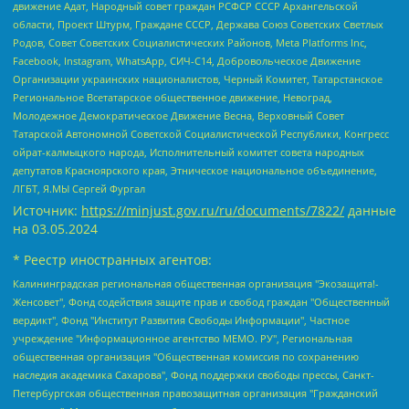
движение Адат, Народный совет граждан РСФСР СССР Архангельской
области, Проект Штурм, Граждане СССР, Держава Союз Советских Светлых
Родов, Совет Советских Социалистических Районов, Meta Platforms Inc,
Facebook, Instagram, WhatsApp, СИЧ-С14, Добровольческое Движение
Организации украинских националистов, Черный Комитет, Татарстанское
Региональное Всетатарское общественное движение, Невоград,
Молодежное Демократическое Движение Весна, Верховный Совет
Татарской Автономной Советской Социалистической Республики, Конгресс
ойрат-калмыцкого народа, Исполнительный комитет совета народных
депутатов Красноярского края, Этническое национальное объединение,
ЛГБТ, Я.МЫ Сергей Фургал
Источник:
https://minjust.gov.ru/ru/documents/7822/
данные
на
03.05.2024
* Реестр иностранных агентов:
Калининградская региональная общественная организация "Экозащита!-Женсовет", Фонд содействия защите прав и свобод граждан "Общественный вердикт", Фонд "Институт Развития Свободы Информации", Частное учреждение "Информационное агентство МЕМО. РУ", Региональная общественная организация "Общественная комиссия по сохранению наследия академика Сахарова", Фонд поддержки свободы прессы, Санкт-Петербургская общественная правозащитная организация "Гражданский контроль", Межрегиональная общественная организация "Информационно-просветительский центр "Мемориал", Региональный Фонд "Центр Защиты Прав Средств Массовой Информации", с 05.12.2023 Фонд "Центр Защиты Прав Средств массовой информации", Региональная общественная благотворительная организация помощи беженцам и мигрантам "Гражданское содействие", Негосударственное образовательное учреждение дополнительного профессионального образования (повышение квалификации) специалистов "АКАДЕМИЯ ПО ПРАВАМ ЧЕЛОВЕКА", Свердловская региональная общественная организация "Сутяжник", Автономная некоммерческая организация "Центр независимых социологических исследований", Союз общественных объединений "Российский исследовательский центр по правам человека", Региональное общественное учреждение научно-информационный центр "МЕМОРИАЛ", Некоммерческая организация "Фонд защиты гласности", Автономная некоммерческая организация "Институт прав человека", Городская общественная организация "Екатеринбургское общество "МЕМОРИАЛ", Городская общественная организация "Рязанское историко-просветительское и правозащитное общество "Мемориал" (Рязанский Мемориал), Челябинский региональный орган общественной самодеятельности – женское общественное объединение "Женщины Евразии", Челябинский региональный орган общественной самодеятельности "Уральская правозащитная группа", Фонд содействия защите здоровья и социальной справедливости имени Андрея Рылькова, Автономная Некоммерческая Организация "Аналитический Центр Юрия Левады", Автономная некоммерческая организация социальной поддержки населения "Проект Апрель", Региональная общественная организация помощи женщинам и детям, находящимся в кризисной ситуации "Информационно-методический центр "Анна", Фонд содействия развитию массовых коммуникаций и правовому просвещению "Так-так-Так", Фонд содействия устойчивому развитию "Серебряная тайга", Свердловский региональный общественный фонд социальных проектов "Новое время", "Idel.Реалии", Кавказ.Реалии, Крым.Реалии, Телеканал Настоящее Время, Татаро-башкирская служба Радио Свобода (Azatliq Radiosi), Радио Свободная Европа/Радио Свобода (PCE/PC), "Сибирь.Реалии", "Фактограф", Благотворительный фонд помощи осужденным и их семьям, Автономная некоммерческая организация "Институт глобализации и социальных движений", Фонд "В защиту прав заключенных", Частное учреждение "Центр поддержки и содействия развитию средств массовой информации", Пензенский региональный общественный благотворительный фонд "Гражданский союз", "Север.Реалии", Некоммерческая организация Фонд "Правовая инициатива", Общество с ограниченной ответственностью "Радио Свободная Европа/Радио Свобода", Чешское информационное агентство "MEDIUM-ORIENT", Красноярская региональная общественная организация "Мы против СПИДа", Камалягин Денис Николаевич, Маркелов Сергей Евгеньевич, Пономарев Лев Александрович, Савицкая Людмила Алексеевна, Автономная некоммерческая организация "Центр по работе с проблемой насилия "НАСИЛИЮ.НЕТ", Межрегиональный профессиональный союз работников здравоохранения "Альянс врачей", Юридическое лицо, зарегистрированное в Латвийской Республике, SIA "Medusa Project" (регистрационный номер 40103797863, дата регистрации 10.06.2014), Некоммерческая организация "Фонд по борьбе с коррупцией", Автономная некоммерческая организация "Институт права и публичной политики", Баданин Роман Сергеевич, Гликин Максим Александрович, Железнова Мария Михайловна, Лукьянова Юлия Сергеевна, Маетная Елизавета Витальевна, Маняхин Петр Борисович, Чуракова Ольга Владимировна, Ярош Юлия Петровна, Юридическое лицо "The Insider SIA", зарегистрированное в Риге, Латвийская Республика (дата регистрации 26.06.2015), являющееся администратором доменного имени интернет-издания "The Insider SIA", https://theins.ru, Постернак Алексей Евгеньевич, Рубин Михаил Аркадьевич, Анин Роман Александрович, Юридическое лицо Istories fonds, зарегистрированное в Латвийской Республике (регистрационный номер 50008295751, дата регистрации 24.02.2020), Великовский Дмитрий Александрович, Долинина Ирина Николаевна, Мароховская Алеся Алексеевна, Шлейнов Роман Юрьевич, Шмагун Олеся Валентиновна, Общество с ограниченной ответственностью "Альтаир 2021", Общество с ограниченной ответственностью "Вега 2021", Общество с ограниченной ответственностью "Главный редактор 2021", Общество с ограниченной ответственностью "Ромашки монолит", Важенков Артем Валерьевич, Ивановская областная общественная организация "Центр гендерных исследований", Гурман Юрий Альбертович, Медиапроект "ОВД-Инфо", Егоров Владимир Владимирович, Жилинский Владимир Александрович, Общество с ограниченной ответственностью "ЗП", Иванова София Юрьевна, Карезина Инна Павловна, Кильтау Екатерина Викторовна, Петров Алексей Викторович, Пискунов Сергей Евгеньевич, Смирнов Сергей Сергеевич, Тихонов Михаил Сергеевич, Общество с ограниченной ответственностью "ЖУРНАЛИСТ-ИНОСТРАННЫЙ АГЕНТ", Арапова Галина Юрьевна, Вольтская Татьяна Анатольевна, Американская компания "Mason G.E.S. Anonymous Foundation" (США), являющаяся владельцем интернет-издания https://mnews.world/, Компания "Stichting Bellingcat", зарегистрированная в Нидерландах (дата регистрации 11.07.2018), Захаров Андрей Вячеславович, Клепиковская Екатерина Дмитриевна, Общество с ограниченной ответственностью "МЕМО", Перл Роман Александрович, Симонов Евгений Алексеевич, Соловьева Елена Анатольевна, Сотников Даниил Владимирович, Сурначева Елизавета Дмитриевна, Автономная некоммерческая организация по защите прав человека и информированию населения "Якутия – Наше Мнение", Общество с ограниченной ответственностью "Москоу диджитал медиа", с 26.01.2023 Общество с ограниченной ответственностью "Чайка Белые сады", Ветошкина Валерия Валерьевна, Заговора Максим Александрович, Межрегиональное общественное движение "Российская ЛГБТ - сеть", Оленичев Максим Владимирович, Павлов Иван Юрьевич, Скворцова Елена Сергеевна, Общество с ограниченной ответственностью "Как бы инагент", Кочетков Игорь Викторович, Общество с ограниченной ответственностью "Честные выборы", Еланчик Олег Александрович, Общество с ограниченной ответственностью "Нобелевский призыв", Гималова Регина Эмилевна, Григорьев Андрей Валерьевич, Григорьева Алина Александровна, Ассоциация по содействию защите прав призывников, альтернативнослужащих и военнослужащих "Правозащитная группа "Гражданин.Армия.Право", Хисамова Регина Фаритовна, Автономная некоммерческая организация по реализации социально-правовых программ "Лилит", Дальневосточное общественное движение "Маяк", Санкт-Петербургская ЛГБТ-инициативная группа "Выход", Инициативная группа ЛГБТ+ "Реверс", Алексеев Андрей Викторович, Бекбулатова Таисия Львовна, Беляев Иван Михайлович, Владыкина Елена Сергеевна, Гельман Марат Александрович, Никульшина Вероника Юрьевна, Толоконникова Надежда Андреевна, Шендерович Виктор Анатольевич, Общество с ограниченной ответственностью "Данное сообщение", Общество с ограниченной ответственностью Издательский дом "Новая глава", Айнбиндер Александра Александровна, Московский комьюнити-центр для ЛГБТ+инициатив, Благотворительный фонд развития филантропии, Deutsche Welle (Германия, Kurt-Schumacher-Strasse 3, 53113 Bonn), Борзунова Мария Михайловна, Воробьев Виктор Викторович, Голубева Анна Львовна, Константинова Алла Михайловна, Малкова Ирина Владимировна, Мурадов Мурад Абдулгалимович, Осетинская Елизавета Николаевна, Понасенков Евгений Николаевич, Ганапольский Матвей Юрьевич, Киселев Евгений Алексеевич, Борухович Ирина Григорьевна, Дремин Иван Тимофеевич, Дубровский Дмитрий Викторович, Красноярская региональная общественная организация поддержки и развития альтернативных образовательных технологий и межкультурных коммуникаций "ИНТЕРРА", Маяковская Екатерина Алексеевна, Фейгин Марк Захарович, Филимонов Андрей Викторович, Дзугкоева Регина Николаевна, Доброхотов Роман Александрович, Дудь Юрий Александрович, Елкин Сергей Владимирович, Кругликов Кирилл Игоревич, Сабунаева Мария Леонидовна, Семенов Алексей Владимирович, Шаинян Карен Багратович, Шульман Екатерина Михайловна, Асафьев Артур Валерьевич, Вахштайн Виктор Семенович, Венедиктов Алексей Алексеевич, Лушникова Екатерина Евгеньевна, Волков Леонид Михайлович, Невзоров Александр Глебович, Пархоменко Сергей Борисович, Сироткин Ярослав Николаевич, Кара-Мурза Владимир Владимирович, Баранова Наталья Владимировна, Гозман Леонид Яковлевич, Кагарлицкий Борис Юльевич, Климарев Михаил Валерьевич, Милов Владимир Станиславович, Автономная некоммерческая организация Краснодарский центр современного искусства "Типография", Моргенштерн Алишер Тагирович, Соболь Любовь Эдуардовна, Общество с ограниченной ответственностью "ЛИЗА НОРМ", Каспаров Гарри Кимович, Ходорковский Михаил Борисович, Общество с ограниченной ответственностью "Апрельские тезисы", Данилович Ирина Брониславовна, Кашин Олег Владимирович, Петров Николай Владимирович, Пивоваров Алексей Владимирович, Соколов Михаил Владимирович, Цветкова Юлия Владимировна, Чичваркин Евгений Александрович, Комитет против пыток/Команда против пыток, Общество с ограниченной ответственностью "Первый научный", Общество с ограниченной ответственностью "Вертолет и ко", Белоцерковская Вероника Борисовна, Кац Максим Евгеньевич, Лазарева Татьяна Юрьевна, Шаведдинов Руслан Табризович, Яшин Илья Валерьевич, Общество с ограниченной ответственностью "Иноагент ААВ", Алешковский Дмитрий Петрович, Альбац Евгения Марковна, Быков Дмитрий Львович, Галямина Юлия Евгеньевна, Лойко Сергей Леонидович, Мартынов Кирилл Константинович, Медведев Сергей Александрович, Крашенинников Федор Геннадиевич, Гордеева Катерина Вл