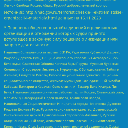
Легион Свобода России, Айдар, Русский добровольческий корпус
Источник:
http://nac.gov.ru/terroristicheskie-i-ekstremistskie-
organizacii-i-materialy.html
данные на
16.11.2023
* Перечень общественных объединений и религиозных
организаций в отношении которых судом принято
вступившее в законную силу решение о ликвидации или
запрете деятельности:
Национал-большевистская партия, ВЕК РА, Рада земли Кубанской Духовно
Родовой Державы Русь, Община Духовного Управления Асгардской Веси
Беловодья, Славянская Община Капища Веды Перуна, Мужская Духовная
Семинария Староверов-Инглингов, Нурджулар, К Богодержавию, Таблиги
Джамаат, Свидетели Иеговы, Русское национальное единство, Национал-
социалистическое общество, Джамаат мувахидов, Объединенный Вилайат
Кабарды, Балкарии и Карачая, Союз славян, Ат-Такфир Валь-Хиджра, Пит
Буль, Национал-социалистическая рабочая партия России, Славянский союз,
Формат-18, Благородный Орден Дьявола, Армия воли народа,
Национальная Социалистическая Инициатива города Череповца, Духовно-
Родовая Держава Русь, Русское национальное единство, Древнерусской
Инглистической церкви Православных Староверов-Инглингов, Русский
общенациональный союз, Движение против нелегальной иммиграции,
Кровь и Честь, О свободе совести и о религиозных объединениях, Омская