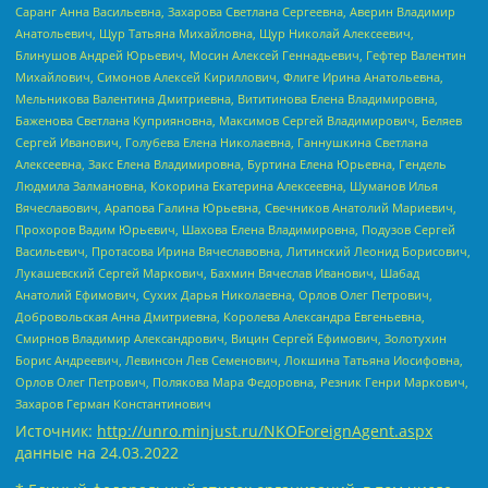
Саранг Анна Васильевна, Захарова Светлана Сергеевна, Аверин Владимир
Анатольевич, Щур Татьяна Михайловна, Щур Николай Алексеевич,
Блинушов Андрей Юрьевич, Мосин Алексей Геннадьевич, Гефтер Валентин
Михайлович, Симонов Алексей Кириллович, Флиге Ирина Анатольевна,
Мельникова Валентина Дмитриевна, Вититинова Елена Владимировна,
Баженова Светлана Куприяновна, Максимов Сергей Владимирович, Беляев
Сергей Иванович, Голубева Елена Николаевна, Ганнушкина Светлана
Алексеевна, Закс Елена Владимировна, Буртина Елена Юрьевна, Гендель
Людмила Залмановна, Кокорина Екатерина Алексеевна, Шуманов Илья
Вячеславович, Арапова Галина Юрьевна, Свечников Анатолий Мариевич,
Прохоров Вадим Юрьевич, Шахова Елена Владимировна, Подузов Сергей
Васильевич, Протасова Ирина Вячеславовна, Литинский Леонид Борисович,
Лукашевский Сергей Маркович, Бахмин Вячеслав Иванович, Шабад
Анатолий Ефимович, Сухих Дарья Николаевна, Орлов Олег Петрович,
Добровольская Анна Дмитриевна, Королева Александра Евгеньевна,
Смирнов Владимир Александрович, Вицин Сергей Ефимович, Золотухин
Борис Андреевич, Левинсон Лев Семенович, Локшина Татьяна Иосифовна,
Орлов Олег Петрович, Полякова Мара Федоровна, Резник Генри Маркович,
Захаров Герман Константинович
Источник:
http://unro.minjust.ru/NKOForeignAgent.aspx
данные на
24.03.2022