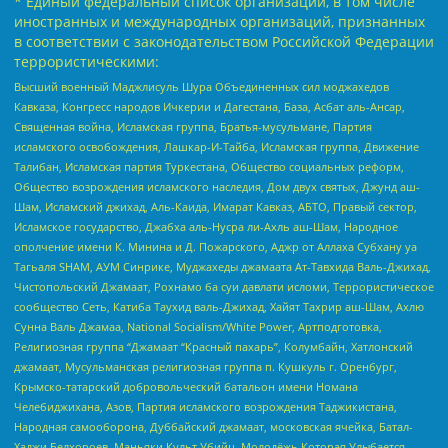
* Единый федеральный список организаций, в том числе
иностранных и международных организаций, признанных
в соответствии с законодательством Российской Федерации
террористическими:
Высший военный Маджлисуль Шура Объединенных сил моджахедов
Кавказа, Конгресс народов Ичкерии и Дагестана, База, Асбат аль-Ансар,
Священная война, Исламская группа, Братья-мусульмане, Партия
исламского освобождения, Лашкар-И-Тайба, Исламская группа, Движение
Талибан, Исламская партия Туркестана, Общество социальных реформ,
Общество возрождения исламского наследия, Дом двух святых, Джунд аш-
Шам, Исламский джихад, Аль-Каида, Имарат Кавказ, АБТО, Правый сектор,
Исламское государство, Джабха аль-Нусра ли-Ахль аш-Шам, Народное
ополчение имени К. Минина и Д. Пожарского, Аджр от Аллаха Субхану уа
Тагьаля SHAM, АУМ Синрике, Муджахеды джамаата Ат-Тавхида Валь-Джихад,
Чистопольский Джамаат, Рохнамо ба суи давлати исломи, Террористическое
сообщество Сеть, Катиба Таухид валь-Джихад, Хайят Тахрир аш-Шам, Ахлю
Сунна Валь Джамаа, National Socialism/White Power, Артподготовка,
Религиозная группа “Джамаат “Красный пахарь”, Колумбайн, Хатлонский
джамаат, Мусульманская религиозная группа п. Кушкуль г. Оренбург,
Крымско-татарский добровольческий батальон имени Номана
Челебиджихана, Азов, Партия исламского возрождения Таджикистана,
Народная самооборона, Дуббайский джамаат, московская ячейка, Батал-
Хаджи Белхороев, Маньяки Культ Убийц, Молодёжь Которая Улыбается,