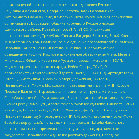
организация общественного политического движения Русское
национальное единство, Северное Братство, Клуб Болельщиков
Футбольного Клуба Динамо, Файзрахманисты, Мусульманская религиозная
организация п. Боровский, Община Коренного Русского народа
Щелковского района, Правый сектор, УНА - УНСО, Украинская
повстанческая армия, Тризуб им. Степана Бандеры, Братство, Белый Крест,
Misanthropic division, Религиозное объединение последователей инглиизма,
Народная Социальная Инициатива, TulaSkins, Этнополитическое
объединение Русские, Русское национальное объединение Атака, Мечеть
Мирмамеда, Община Коренного Русского народа г. Астрахани, ВОЛЯ,
Меджлис крымскотатарского народа, Рубеж Севера, ТОЙС, О
противодействии экстремистской деятельности, РЕВТАТПОД, Артподготовка,
Штольц, В честь иконы Божией Матери Державная, Сектор 16,
Независимость, Фирма, Молодежная правозащитная группа МПГ, Курсом
Правды и Единения, Каракольская инициативная группа, Автоград Крю,
Союз Славянских Сил Руси, Алля-Аят, Благотворительный пансионат Ак Умут,
Русская республика Русь, Арестантское уголовное единство, Башкорт, Нация
и свобода, Нация и свобода, W.H.С., Фалунь Дафа, Иртыш Ultras, Русский
Патриотический клуб-Новокузнецк/РПК, Сибирский державный союз, Фонд
борьбы с коррупцией, Фонд защиты прав граждан, Штабы Навального,
Совет граждан СССР Прикубанского округа г. Краснодара, Мужское
государство, Народное объединение русского движения, Народное