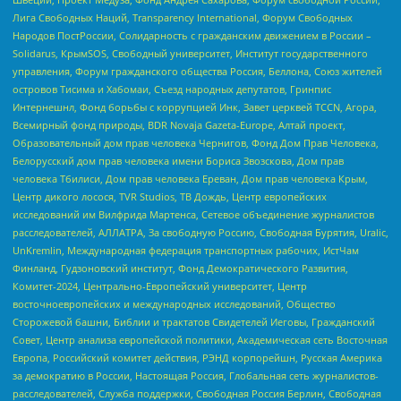
Лига Свободных Наций, Transparеncy International, Форум Свободных
Народов ПостРоссии, Солидарность с гражданским движением в России –
Solidarus, КрымSOS, Свободный университет, Институт государственного
управления, Форум гражданского общества Россия, Беллона, Союз жителей
островов Тисима и Хабомаи, Съезд народных депутатов, Гринпис
Интернешнл, Фонд борьбы с коррупцией Инк, Завет церквей TCCN, Агора,
Всемирный фонд природы, BDR Novaja Gazeta-Europe, Алтай проект,
Образовательный дом прав человека Чернигов, Фонд Дом Прав Человека,
Белорусский дом прав человека имени Бориса Звозскова, Дом прав
человека Тбилиси, Дом прав человека Ереван, Дом прав человека Крым,
Центр дикого лосося, TVR Studios, ТВ Дождь, Центр европейских
исследований им Вилфрида Мартенса, Сетевое объединение журналистов
расследователей, АЛЛАТРА, За свободную Россию, Свободная Бурятия, Uralic,
UnKremlin, Международная федерация транспортных рабочих, ИстЧам
Финланд, Гудзоновский институт, Фонд Демократического Развития,
Комитет-2024, Центрально-Европейский университет, Центр
восточноевропейских и международных исследований, Общество
Сторожевой башни, Библии и трактатов Свидетелей Иеговы, Гражданский
Совет, Центр анализа европейской политики, Академическая сеть Восточная
Европа, Российский комитет действия, РЭНД корпорейшн, Русская Америка
за демократию в России, Настоящая Россия, Глобальная сеть журналистов-
расследователей, Служба поддержки, Свободная Россия Берлин, Свободная