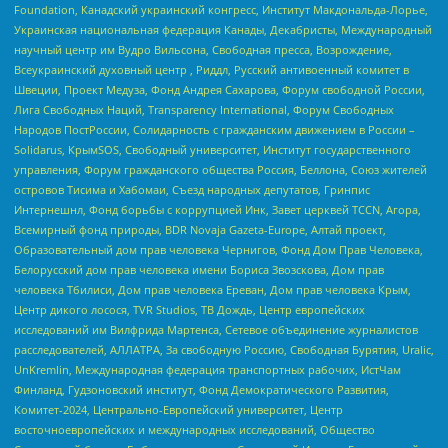
Foundation, Канадский украинский конгресс, Институт Макдональда-Лорье,
Украинская национальная федерация Канады, Декабристы, Международный
научный центр им Вудро Вильсона, Свободная пресса, Возрождение,
Всеукраинский духовный центр , Риддл, Русский антивоенный комитет в
Швеции, Проект Медуза, Фонд Андрея Сахарова, Форум свободной России,
Лига Свободных Наций, Transparеncy International, Форум Свободных
Народов ПостРоссии, Солидарность с гражданским движением в России –
Solidarus, КрымSOS, Свободный университет, Институт государственного
управления, Форум гражданского общества Россия, Беллона, Союз жителей
островов Тисима и Хабомаи, Съезд народных депутатов, Гринпис
Интернешнл, Фонд борьбы с коррупцией Инк, Завет церквей TCCN, Агора,
Всемирный фонд природы, BDR Novaja Gazeta-Europe, Алтай проект,
Образовательный дом прав человека Чернигов, Фонд Дом Прав Человека,
Белорусский дом прав человека имени Бориса Звозскова, Дом прав
человека Тбилиси, Дом прав человека Ереван, Дом прав человека Крым,
Центр дикого лосося, TVR Studios, ТВ Дождь, Центр европейских
исследований им Вилфрида Мартенса, Сетевое объединение журналистов
расследователей, АЛЛАТРА, За свободную Россию, Свободная Бурятия, Uralic,
UnKremlin, Международная федерация транспортных рабочих, ИстЧам
Финланд, Гудзоновский институт, Фонд Демократического Развития,
Комитет-2024, Центрально-Европейский университет, Центр
восточноевропейских и международных исследований, Общество