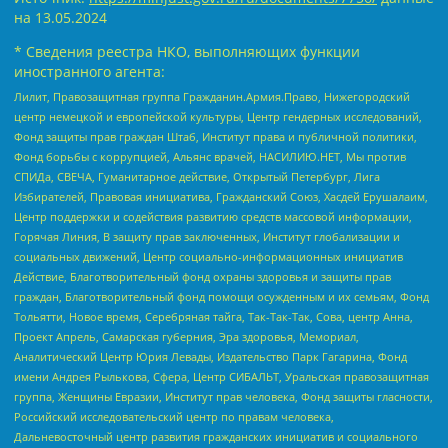
на
13.05.2024
* Сведения реестра НКО, выполняющих функции
иностранного агента:
Лилит, Правозащитная группа Гражданин.Армия.Право, Нижегородский
центр немецкой и европейской культуры, Центр гендерных исследований,
Фонд защиты прав граждан Штаб, Институт права и публичной политики,
Фонд борьбы с коррупцией, Альянс врачей, НАСИЛИЮ.НЕТ, Мы против
СПИДа, СВЕЧА, Гуманитарное действие, Открытый Петербург, Лига
Избирателей, Правовая инициатива, Гражданский Союз, Хасдей Ерушалаим,
Центр поддержки и содействия развитию средств массовой информации,
Горячая Линия, В защиту прав заключенных, Институт глобализации и
социальных движений, Центр социально-информационных инициатив
Действие, Благотворительный фонд охраны здоровья и защиты прав
граждан, Благотворительный фонд помощи осужденным и их семьям, Фонд
Тольятти, Новое время, Серебряная тайга, Так-Так-Так, Сова, центр Анна,
Проект Апрель, Самарская губерния, Эра здоровья, Мемориал,
Аналитический Центр Юрия Левады, Издательство Парк Гагарина, Фонд
имени Андрея Рылькова, Сфера, Центр СИБАЛЬТ, Уральская правозащитная
группа, Женщины Евразии, Институт прав человека, Фонд защиты гласности,
Российский исследовательский центр по правам человека,
Дальневосточный центр развития гражданских инициатив и социального