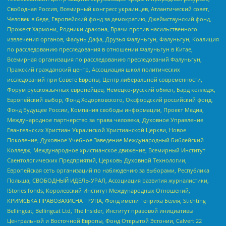
Свободная Россия, Всемирный конгресс украинцев, Атлантический совет,
Человек в беде, Европейский фонд за демократию, Джеймстаунский фонд,
Прожект Хармони, Родники дракона, Врачи против насильственного
извлечения органов, Фалунь Дафа, Друзья Фалуньгун, Фалуньгун, Коалиция
по расследованию преследования в отношении Фалуньгун в Китае,
Всемирная организация по расследованию преследований Фалуньгун,
Пражский гражданский центр, Ассоциация школ политических
исследований при Совете Европы, Центр либеральной современности,
Форум русскоязычных европейцев, Немецко-русский обмен, Бард колледж,
Европейский выбор, Фонд Ходорковского, Оксфордский российский фонд,
Фонд Будущее России, Компания свободы информации, Проект Медиа,
Международное партнерство за права человека, Духовное Управление
Евангельских Христиан Украинской Христианской Церкви, Новое
Поколение, Духовное Учебное Заведение Международный Библейский
Колледж, Международное христианское движение, Всемирный Институт
Саентологических Предприятий, Церковь Духовной Технологии,
Европейская сеть организаций по наблюдению за выборами, Республика
Польша, СВОБОДНЫЙ ИДЕЛЬ-УРАЛ, Ассоциация развития журналистики,
IStories fonds, Королевский Институт Международных Отношений,
КРИМСЬКА ПРАВОЗАХИСНА ГРУПА, Фонд имени Генриха Бёлля, Stichting
Bellingcat, Bellingcat Ltd, The Insider, Институт правовой инициативы
Центральной и Восточной Европы, Фонд Открытой Эстонии, Calvert 22