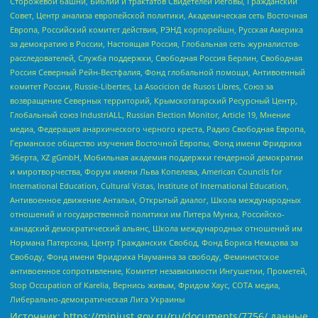
Сторожевой башни, Библии и трактатов Свидетелей Иеговы, Гражданский
Совет, Центр анализа европейской политики, Академическая сеть Восточная
Европа, Российский комитет действия, РЭНД корпорейшн, Русская Америка
за демократию в России, Настоящая Россия, Глобальная сеть журналистов-
расследователей, Служба поддержки, Свободная Россия Берлин, Свободная
Россия Северный Рейн-Вестфалия, Фонд глобальной помощи, Антивоенный
комитет России, Russie-Libertes, La Asocicion de Rusos Libres, Союз за
возвращение Северных территорий, Крымскотатарский Ресурсный Центр,
Глобальный союз IndustriALL, Russian Election Monitor, Article 19, Мнение
медиа, Федерация анархического черного креста, Радио Свободная Европа,
Германское общество изучения Восточной Европы, Фонд имени Фридриха
Эберта, XZ gGmbH, Мобильная академия поддержки гендерной демократии
и миротворчества, Форум имени Льва Копелева, American Councils for
International Education, Cultural Vistas, Institute of International Education,
Антивоенное движение Антальи, Открытый диалог, Школа международных
отношений и государственной политики им Питера Мунка, Российско-
канадский демократический альянс, Школа международных отношений им
Нормана Патерсона, Центр Гражданских Свобод, Фонд Бориса Немцова за
Свободу, Фонд имени Фридриха Науманна за свободу, Феминистское
антивоенное сопротивление, Комитет независимости Ингушетии, Прометей,
Stop Occupation of Karelia, Вернись живым, Фридом Хаус, СОТА медиа,
Либерально-демократическая Лига Украины
Источник:
https://minjust.gov.ru/ru/documents/7756/
данные