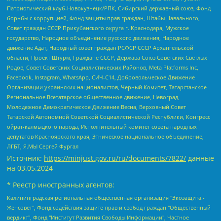
Патриотический клуб-Новокузнецк/РПК, Сибирский державный союз, Фонд
борьбы с коррупцией, Фонд защиты прав граждан, Штабы Навального,
Совет граждан СССР Прикубанского округа г. Краснодара, Мужское
государство, Народное объединение русского движения, Народное
движение Адат, Народный совет граждан РСФСР СССР Архангельской
области, Проект Штурм, Граждане СССР, Держава Союз Советских Светлых
Родов, Совет Советских Социалистических Районов, Meta Platforms Inc,
Facebook, Instagram, WhatsApp, СИЧ-С14, Добровольческое Движение
Организации украинских националистов, Черный Комитет, Татарстанское
Региональное Всетатарское общественное движение, Невоград,
Молодежное Демократическое Движение Весна, Верховный Совет
Татарской Автономной Советской Социалистической Республики, Конгресс
ойрат-калмыцкого народа, Исполнительный комитет совета народных
депутатов Красноярского края, Этническое национальное объединение,
ЛГБТ, Я.МЫ Сергей Фургал
Источник:
https://minjust.gov.ru/ru/documents/7822/
данные
на
03.05.2024
* Реестр иностранных агентов:
Калининградская региональная общественная организация "Экозащита!-Женсовет", Фонд содействия защите прав и свобод граждан "Общественный вердикт", Фонд "Институт Развития Свободы Информации", Частное учреждение "Информационное агентство МЕМО. РУ", Региональная общественная организация "Общественная комиссия по сохранению наследия академика Сахарова", Фонд поддержки свободы прессы, Санкт-Петербургская общественная правозащитная организация "Гражданский контроль", Межрегиональная общественная организация "Информационно-просветительский центр "Мемориал", Региональный Фонд "Центр Защиты Прав Средств Массовой Информации", с 05.12.2023 Фонд "Центр Защиты Прав Средств массовой информации", Региональная общественная благотворительная организация помощи беженцам и мигрантам "Гражданское содействие", Негосударственное образовательное учреждение дополнительного профессионального образования (повышение квалификации) специалистов "АКАДЕМИЯ ПО ПРАВАМ ЧЕЛОВЕКА", Свердловская региональная общественная организация "Сутяжник", Автономная некоммерческая организация "Центр независимых социологических исследований", Союз общественных объединений "Российский исследовательский центр по правам человека", Региональное общественное учреждение научно-информационный центр "МЕМОРИАЛ", Некоммерческая организация "Фонд защиты гласности", Автономная некоммерческая организация "Институт прав человека", Городская общественная организация "Екатеринбургское общество "МЕМОРИАЛ", Городская общественная организация "Рязанское историко-просветительское и правозащитное общество "Мемориал" (Рязанский Мемориал), Челябинский региональный орган общественной самодеятельности – женское общественное объединение "Женщины Евразии", Челябинский региональный орган общественной самодеятельности "Уральская правозащитная группа", Фонд содействия защите здоровья и социальной справедливости имени Андрея Рылькова, Автономная Некоммерческая Организация "Аналитический Центр Юрия Левады", Автономная некоммерческая организация социальной поддержки населения "Проект Апрель", Региональная общественная организация помощи женщинам и детям, находящимся в кризисной ситуации "Информационно-методический центр "Анна", Фонд содействия развитию массовых коммуникаций и правовому просвещению "Так-так-Так", Фонд содействия устойчивому развитию "Серебряная тайга", Свердловский региональный общественный фонд социальных проектов "Новое время", "Idel.Реалии", Кавказ.Реалии, Крым.Реалии, Телеканал Настоящее Время, Татаро-башкирская служба Радио Свобода (Azatliq Radiosi), Радио Свободная Европа/Радио Свобода (PCE/PC), "Сибирь.Реалии", "Фактограф", Благотворительный фонд помощи осужденным и их семьям, Автономная некоммерческая организация "Институт глобализации и социальных движений", Фонд "В защиту прав заключенных", Частное учреждение "Центр поддержки и содействия развитию средств массовой информации", Пензенский региональный общественный благотворительный фонд "Гражданский союз", "Север.Реалии", Некоммерческая организация Фонд "Правовая инициатива", Общество с ограниченной ответственностью "Радио Свободная Европа/Радио Свобода", Чешское информационное агентство "MEDIUM-ORIENT", Красноярская региональная общественная организация "Мы против СПИДа", Камалягин Денис Николаевич, Маркелов Сергей Евгеньевич, Пономарев Лев Александрович, Савицкая Людмила Алексеевна, Автономная некоммерческая организация "Центр по работе с проблемой насилия "НАСИЛИЮ.НЕТ", Межрегиональный профессиональный союз работников здравоохранения "Альянс врачей", Юридическое лицо, зарегистрированное в Латвийской Республике, SIA "Medusa Project" (регистрационный номер 40103797863, дата регистрации 10.06.2014), Некоммерческая организация "Фонд по борьбе с коррупцией", Автономная некоммерческая организация "Институт права и публичной политики", Баданин Роман Сергеевич, Гликин Максим Александрович, Железнова Мария Михайловна, Лукьянова Юлия Сергеевна, Маетная Елизавета Витальевна, Маняхин Петр Борисович, Чуракова Ольга Владимировна, Ярош Юлия Петровна, Юридическое лицо "The Insider SIA", зарегистрированное в Риге, Латвийская Республика (дата регистрации 26.06.2015), являющееся администратором доменного имени интернет-издания "The Insider SIA", https://theins.ru, Постернак Алексей Евгеньевич, Рубин Михаил Аркадьевич, Анин Роман Александрович, Юридическое лицо Istories fonds, зарегистрированное в Латвийской Республике (регистрационный номер 50008295751, дата регистрации 24.02.2020), Великовский Дмитрий Александрович, Долинина Ирина Николаевна, Мароховская Алеся Алексеевна, Шлейнов Роман Юрьевич, Шмагун Олеся Валентиновна, Общество с ограниченной ответственностью "Альтаир 2021", Общество с ограниченной ответственностью "Вега 2021", Общество с ограниченной ответственностью "Главный редактор 2021", Общество с ограниченной ответственностью "Ромашки монолит", Важенков Артем Валерьевич, Ивановская областная общественная организация "Центр гендерных исследований", Гурман Юрий Альбертович, Медиапроект "ОВД-Инфо", Егоров Владимир Владимирович, Жилинский Владимир Александрович, Общество с ограниченной ответственностью "ЗП", Иванова София Юрьевна, Карезина Инна Павловна, Кильтау Екатерина Викторовна, Петров Алексей Викторович, Пискунов Сергей Евгеньевич, Смирнов Сергей Сергеевич, Тихонов Михаил Сергеевич, Общество с ограниченной ответственностью "ЖУРНАЛИСТ-ИНОСТРАННЫЙ АГЕНТ", Арапова Галина Юрьевна, Вольтская Татьяна Анатольевна, Американская компания "Mason G.E.S. Anonymous Foundation" (США), являющаяся владельцем интернет-издания https://mnews.world/, Компания "Stichting Bellingcat", зарегистрированная в Нидерландах (дата регистрации 11.07.2018), Захаров Андрей Вячеславович, Клепиковская Екатерина Дмитриевна, Общество с ограниченной ответственностью "МЕМО", Перл Роман Александрович, Симонов Евгений Алексеевич, Соловьева Елена Анатольевна, Сотников Даниил Владимирович, Сурначева Елизавета Дмитриевна, Автономная некоммерческая организация по защите прав человека и информированию населения "Якутия – Наше Мнение", Общество с ограниченной ответственностью "Москоу диджитал медиа", с 26.01.2023 Общество с ограниченной ответственностью "Чайка Белые сады", Ветошкина Валерия Валерьевна, Заговора Максим Александрович, Межрегиональное общественное движение "Российская ЛГБТ - сеть", Оленичев Максим Владимирович, Павлов Иван Юрьевич, Скворцова Елена Сергеевна, Общество с ограниченной ответственностью "Как бы инагент", Кочетков Игорь Викторович, Общество с ограниченной ответственностью "Честные выборы", Еланчик Олег Александрович, Общество с ограниченной ответственностью "Нобелевский призыв", Гималова Регина Эмилевна, Григорьев Андрей Валерьевич, Григорьева Алина Александровна, Ассоциация по содействию защите прав призывников, альтернативнослужащих и военнослужащих "Правозащитная группа "Гражданин.Армия.Право", Хисамова Регина Фаритовна, Автономная некоммерческая организация по реализации социально-правовых программ "Лилит", Дальневосточное общественное движение "Маяк", Санкт-Петербургская ЛГБТ-инициативная группа "Выход", Инициативная группа ЛГБТ+ "Реверс", Алексеев Андрей Викторович, Бекбулатова Таисия Львовна, Беляев Иван Михайлович, Владыкина Елена Сергеевна, Гельман Марат Александрович, Никульшина Вероника Юрьевна, Толоконникова Надежда Андреевна, Шендерович Виктор Анатольевич, Общество с ограниченной ответственностью "Данное сообщение", Общество с ограниченной ответственностью Издательский дом "Новая глава", Айнбиндер Александра Александровна, Московский комьюнити-центр для ЛГБТ+инициатив, Благотворительный фонд развития филантропии, Deutsche Welle (Германия, Kurt-Schumacher-Strasse 3, 53113 Bonn), Борзунова Мария Михайловна, Воробьев Виктор Викторович, Голубева Анна Львовна, Константинова Алла Михайловна, Малкова Ирина Владимировна, Мурадов Мурад Абдулгалимович, Осетинская Елизавета Николаевна, Понасенков Евгений Николаевич, Ганапольский Матвей Юрьевич, Киселев Евгений Алексеевич, Борухович Ирина Григорьевна, Дремин Иван Тимофеевич, Дубровский Дмитрий Викторович, Красноярская региональная общественная организация поддержки и развития альтернативных образовательных технологий и межкультурных коммуникаций "ИНТЕРРА", Маяковская Екатерина Алексеевна, Фейгин Марк Захарович, Филимонов Андрей Викторович, Дзугкоева Регина Николаевна, Доброхотов Роман Александрович, Дудь Юрий Александрович, Елкин Сергей Владимирович, Кругликов Кирилл Игоревич, Сабунаева Мария Леонидовна, Семенов Алексей Владимирович, Шаинян Карен Багратович, Шульман Екатерина Михайловна, Асафьев Артур Валерьевич, Вахштайн Виктор Семенович, Венедиктов Алексей Алексеевич, Лушникова Екатерина Евгеньевна, Волков Леонид Михайлович, Невзоров Александр Глебович, Пархоменко Сергей Борисович, Сироткин Ярослав Николаевич, Кара-Мурза Владимир Владимирович, Баранова Наталья Владимировна, Гозман Леонид Яковлевич, Кагарлицкий Борис Юльевич, Климарев Михаил Валерьевич, Милов Владимир Станиславович, Автономная некоммерческая организация Краснодарский центр современного искусства "Типография", Моргенштерн Алишер Тагирович, Соболь Любовь Эдуардовна, Общество с ограниченной ответственностью "ЛИЗА НОРМ", Каспаров Гарри Кимович, Ходорковский Михаил Борисович, Общество с ограниченной ответственностью "Апрельские тезисы", Данилович Ирина Брониславовна, Кашин Олег Владимирович, Петров Николай Владимирович, Пивоваров Алексей Владимирович, Соколов Михаил Владимирович, Цветкова Юлия Владимировна, Чичваркин Евгений Александрович, Комитет против пыток/Команда против пыток, Общество с ограниченной ответственностью "Первый научный", Общество с ограниченной ответственностью "Вертолет и ко", Белоцерковская Вероника Борисовна, Кац Максим Евгеньевич, Лазарева Татьяна Юрьевна, Шаведдинов Руслан Табризович, Яшин Илья Валерьевич, Общество с ограниченной ответственностью "Иноагент ААВ", Алешковский Дмитрий Петрович, Альбац Евгения Марковна, Быков Дмитрий Львович, Галямина Юлия Евгеньевна, Лойко Сергей Леонидович, Мартынов Кирилл Константинович, Медведев Сергей Александрович, Крашенинников Федор Геннадиевич, Гордеева Катерина Вл