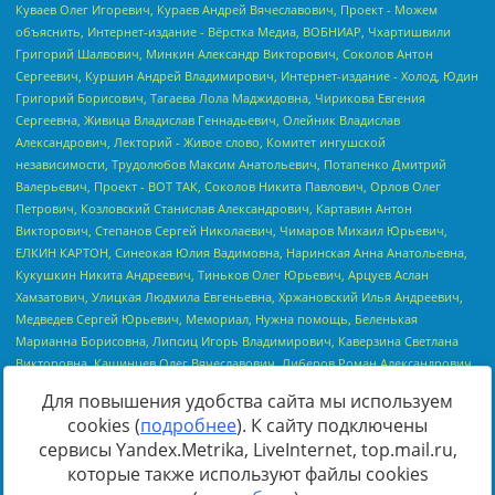
Для повышения удобства сайта мы используем
cookies (
подробнее
). К сайту подключены
сервисы Yandex.Metrika, LiveInternet, top.mail.ru,
Источник:
https://minjust.gov.ru/uploaded/files/reestr-
которые также используют файлы cookies
inostrannyih-agentov-22-03-2024.pdf
данные на
22.03.2024