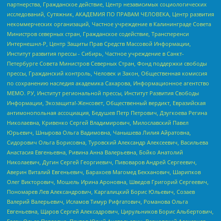
партнерства, Гражданское действие, Центр независимых социологических
исследований, Сутяжник, АКАДЕМИЯ ПО ПРАВАМ ЧЕЛОВЕКА, Центр развития
некоммерческих организаций, Частное учреждение в Калининграде Совета
Министров северных стран, Гражданское содействие, Трансперенси
Интернешнл-Р, Центр Защиты Прав Средств Массовой Информации,
Институт развития прессы - Сибирь, Частное учреждение в Санкт-
Петербурге Совета Министров Северных Стран, Фонд поддержки свободы
прессы, Гражданский контроль, Человек и Закон, Общественная комиссия
по сохранению наследия академика Сахарова, Информационное агентство
МЕМО. РУ, Институт региональной прессы, Институт Развития Свободы
Информации, Экозащита!-Женсовет, Общественный вердикт, Евразийская
антимонопольная ассоциация, Бедушев Петр Петрович, Дзугкоева Регина
Николаевна, Кривенко Сергей Владимирович, Милославский Павел
Юрьевич, Шнырова Ольга Вадимовна, Чанышева Лилия Айратовна,
Сидорович Ольга Борисовна, Туровский Александр Алексеевич, Васильева
Анастасия Евгеньевна, Ривина Анна Валерьевна, Бойко Анатолий
Николаевич, Дугин Сергей Георгиевич, Пивоваров Андрей Сергеевич,
Аверин Виталий Евгеньевич, Барахоев Магомед Бекханович, Шарипков
Олег Викторович, Мошель Ирина Ароновна, Шведов Григорий Сергеевич,
Пономарев Лев Александрович, Каргалицкий Борис Юльевич, Созаев
Валерий Валерьевич, Исламов Тимур Рифгатович, Романова Ольга
Евгеньевна, Щаров Сергей Алексадрович, Цирульников Борис Альбертович,