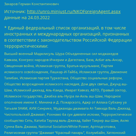
Захаров Герман Константинович
Источник:
http://unro.minjust.ru/NKOForeignAgent.aspx
данные на
24.03.2022
* Единый федеральный список организаций, в том числе
иностранных и международных организаций, признанных
в соответствии с законодательством Российской Федерации
террористическими:
Высший военный Маджлисуль Шура Объединенных сил моджахедов
Кавказа, Конгресс народов Ичкерии и Дагестана, База, Асбат аль-Ансар,
Священная война, Исламская группа, Братья-мусульмане, Партия
исламского освобождения, Лашкар-И-Тайба, Исламская группа, Движение
Талибан, Исламская партия Туркестана, Общество социальных реформ,
Общество возрождения исламского наследия, Дом двух святых, Джунд аш-
Шам, Исламский джихад, Аль-Каида, Имарат Кавказ, АБТО, Правый сектор,
Исламское государство, Джабха аль-Нусра ли-Ахль аш-Шам, Народное
ополчение имени К. Минина и Д. Пожарского, Аджр от Аллаха Субхану уа
Тагьаля SHAM, АУМ Синрике, Муджахеды джамаата Ат-Тавхида Валь-Джихад,
Чистопольский Джамаат, Рохнамо ба суи давлати исломи, Террористическое
сообщество Сеть, Катиба Таухид валь-Джихад, Хайят Тахрир аш-Шам, Ахлю
Сунна Валь Джамаа, National Socialism/White Power, Артподготовка,
Религиозная группа “Джамаат “Красный пахарь”, Колумбайн, Хатлонский