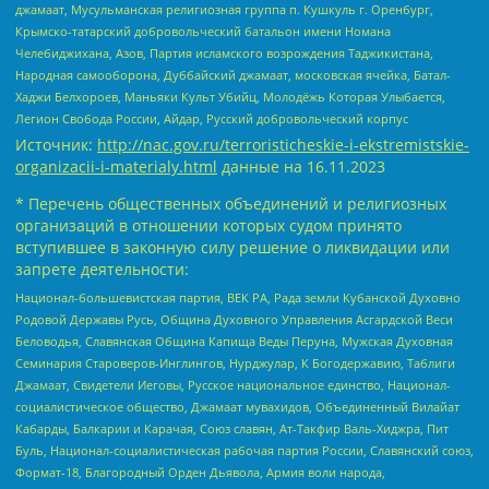
джамаат, Мусульманская религиозная группа п. Кушкуль г. Оренбург,
Крымско-татарский добровольческий батальон имени Номана
Челебиджихана, Азов, Партия исламского возрождения Таджикистана,
Народная самооборона, Дуббайский джамаат, московская ячейка, Батал-
Хаджи Белхороев, Маньяки Культ Убийц, Молодёжь Которая Улыбается,
Легион Свобода России, Айдар, Русский добровольческий корпус
Источник:
http://nac.gov.ru/terroristicheskie-i-ekstremistskie-
organizacii-i-materialy.html
данные на
16.11.2023
* Перечень общественных объединений и религиозных
организаций в отношении которых судом принято
вступившее в законную силу решение о ликвидации или
запрете деятельности:
Национал-большевистская партия, ВЕК РА, Рада земли Кубанской Духовно
Родовой Державы Русь, Община Духовного Управления Асгардской Веси
Беловодья, Славянская Община Капища Веды Перуна, Мужская Духовная
Семинария Староверов-Инглингов, Нурджулар, К Богодержавию, Таблиги
Джамаат, Свидетели Иеговы, Русское национальное единство, Национал-
социалистическое общество, Джамаат мувахидов, Объединенный Вилайат
Кабарды, Балкарии и Карачая, Союз славян, Ат-Такфир Валь-Хиджра, Пит
Буль, Национал-социалистическая рабочая партия России, Славянский союз,
Формат-18, Благородный Орден Дьявола, Армия воли народа,