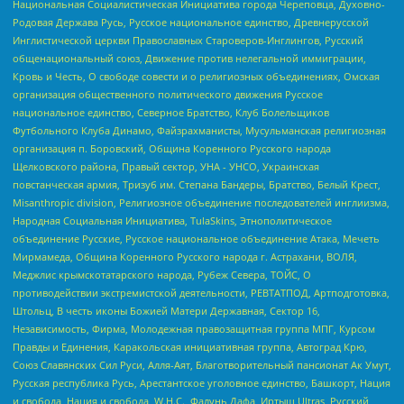
Национальная Социалистическая Инициатива города Череповца, Духовно-
Родовая Держава Русь, Русское национальное единство, Древнерусской
Инглистической церкви Православных Староверов-Инглингов, Русский
общенациональный союз, Движение против нелегальной иммиграции,
Кровь и Честь, О свободе совести и о религиозных объединениях, Омская
организация общественного политического движения Русское
национальное единство, Северное Братство, Клуб Болельщиков
Футбольного Клуба Динамо, Файзрахманисты, Мусульманская религиозная
организация п. Боровский, Община Коренного Русского народа
Щелковского района, Правый сектор, УНА - УНСО, Украинская
повстанческая армия, Тризуб им. Степана Бандеры, Братство, Белый Крест,
Misanthropic division, Религиозное объединение последователей инглиизма,
Народная Социальная Инициатива, TulaSkins, Этнополитическое
объединение Русские, Русское национальное объединение Атака, Мечеть
Мирмамеда, Община Коренного Русского народа г. Астрахани, ВОЛЯ,
Меджлис крымскотатарского народа, Рубеж Севера, ТОЙС, О
противодействии экстремистской деятельности, РЕВТАТПОД, Артподготовка,
Штольц, В честь иконы Божией Матери Державная, Сектор 16,
Независимость, Фирма, Молодежная правозащитная группа МПГ, Курсом
Правды и Единения, Каракольская инициативная группа, Автоград Крю,
Союз Славянских Сил Руси, Алля-Аят, Благотворительный пансионат Ак Умут,
Русская республика Русь, Арестантское уголовное единство, Башкорт, Нация
и свобода, Нация и свобода, W.H.С., Фалунь Дафа, Иртыш Ultras, Русский