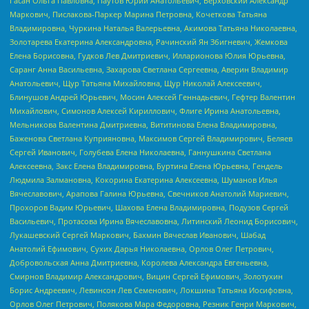
Гасан Ольга Павловна, Паутов Юрий Анатольевич, Верховский Александр
Маркович, Пислакова-Паркер Марина Петровна, Кочеткова Татьяна
Владимировна, Чуркина Наталья Валерьевна, Акимова Татьяна Николаевна,
Золотарева Екатерина Александровна, Рачинский Ян Збигневич, Жемкова
Елена Борисовна, Гудков Лев Дмитриевич, Илларионова Юлия Юрьевна,
Саранг Анна Васильевна, Захарова Светлана Сергеевна, Аверин Владимир
Анатольевич, Щур Татьяна Михайловна, Щур Николай Алексеевич,
Блинушов Андрей Юрьевич, Мосин Алексей Геннадьевич, Гефтер Валентин
Михайлович, Симонов Алексей Кириллович, Флиге Ирина Анатольевна,
Мельникова Валентина Дмитриевна, Вититинова Елена Владимировна,
Баженова Светлана Куприяновна, Максимов Сергей Владимирович, Беляев
Сергей Иванович, Голубева Елена Николаевна, Ганнушкина Светлана
Алексеевна, Закс Елена Владимировна, Буртина Елена Юрьевна, Гендель
Людмила Залмановна, Кокорина Екатерина Алексеевна, Шуманов Илья
Вячеславович, Арапова Галина Юрьевна, Свечников Анатолий Мариевич,
Прохоров Вадим Юрьевич, Шахова Елена Владимировна, Подузов Сергей
Васильевич, Протасова Ирина Вячеславовна, Литинский Леонид Борисович,
Лукашевский Сергей Маркович, Бахмин Вячеслав Иванович, Шабад
Анатолий Ефимович, Сухих Дарья Николаевна, Орлов Олег Петрович,
Добровольская Анна Дмитриевна, Королева Александра Евгеньевна,
Смирнов Владимир Александрович, Вицин Сергей Ефимович, Золотухин
Борис Андреевич, Левинсон Лев Семенович, Локшина Татьяна Иосифовна,
Орлов Олег Петрович, Полякова Мара Федоровна, Резник Генри Маркович,