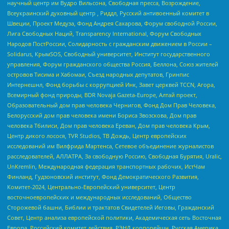
научный центр им Вудро Вильсона, Свободная пресса, Возрождение,
Всеукраинский духовный центр , Риддл, Русский антивоенный комитет в
Швеции, Проект Медуза, Фонд Андрея Сахарова, Форум свободной России,
Лига Свободных Наций, Transparеncy International, Форум Свободных
Народов ПостРоссии, Солидарность с гражданским движением в России –
Solidarus, КрымSOS, Свободный университет, Институт государственного
управления, Форум гражданского общества Россия, Беллона, Союз жителей
островов Тисима и Хабомаи, Съезд народных депутатов, Гринпис
Интернешнл, Фонд борьбы с коррупцией Инк, Завет церквей TCCN, Агора,
Всемирный фонд природы, BDR Novaja Gazeta-Europe, Алтай проект,
Образовательный дом прав человека Чернигов, Фонд Дом Прав Человека,
Белорусский дом прав человека имени Бориса Звозскова, Дом прав
человека Тбилиси, Дом прав человека Ереван, Дом прав человека Крым,
Центр дикого лосося, TVR Studios, ТВ Дождь, Центр европейских
исследований им Вилфрида Мартенса, Сетевое объединение журналистов
расследователей, АЛЛАТРА, За свободную Россию, Свободная Бурятия, Uralic,
UnKremlin, Международная федерация транспортных рабочих, ИстЧам
Финланд, Гудзоновский институт, Фонд Демократического Развития,
Комитет-2024, Центрально-Европейский университет, Центр
восточноевропейских и международных исследований, Общество
Сторожевой башни, Библии и трактатов Свидетелей Иеговы, Гражданский
Совет, Центр анализа европейской политики, Академическая сеть Восточная
Европа, Российский комитет действия, РЭНД корпорейшн, Русская Америка