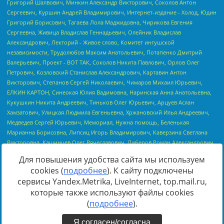
Для повышения удобства сайта мы используем
cookies (
подробнее
). К сайту подключены
сервисы Yandex.Metrika, LiveInternet, top.mail.ru,
Источник:
https://minjust.gov.ru/uploaded/files/reestr-
которые также используют файлы cookies
inostrannyih-agentov-22-03-2024.pdf
данные на
22.03.2024
(
подробнее
).
Я согласен/согласна