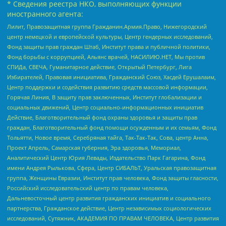
* Сведения реестра НКО, выполняющих функции
иностранного агента:
Лилит, Правозащитная группа Гражданин.Армия.Право, Нижегородский
центр немецкой и европейской культуры, Центр гендерных исследований,
Фонд защиты прав граждан Штаб, Институт права и публичной политики,
Фонд борьбы с коррупцией, Альянс врачей, НАСИЛИЮ.НЕТ, Мы против
СПИДа, СВЕЧА, Гуманитарное действие, Открытый Петербург, Лига
Избирателей, Правовая инициатива, Гражданский Союз, Хасдей Ерушалаим,
Центр поддержки и содействия развитию средств массовой информации,
Горячая Линия, В защиту прав заключенных, Институт глобализации и
социальных движений, Центр социально-информационных инициатив
Действие, Благотворительный фонд охраны здоровья и защиты прав
граждан, Благотворительный фонд помощи осужденным и их семьям, Фонд
Тольятти, Новое время, Серебряная тайга, Так-Так-Так, Сова, центр Анна,
Проект Апрель, Самарская губерния, Эра здоровья, Мемориал,
Аналитический Центр Юрия Левады, Издательство Парк Гагарина, Фонд
имени Андрея Рылькова, Сфера, Центр СИБАЛЬТ, Уральская правозащитная
группа, Женщины Евразии, Институт прав человека, Фонд защиты гласности,
Российский исследовательский центр по правам человека,
Дальневосточный центр развития гражданских инициатив и социального
партнерства, Гражданское действие, Центр независимых социологических
исследований, Сутяжник, АКАДЕМИЯ ПО ПРАВАМ ЧЕЛОВЕКА, Центр развития