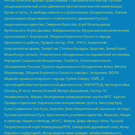
Инглистической церкви Православных Староверов-Инглингов, Русский
общенациональный союз, Движение против нелегальной иммиграции,
Кровь и Честь, О свободе совести и о религиозных объединениях, Омская
организация общественного политического движения Русское
национальное единство, Северное Братство, Клуб Болельщиков
Футбольного Клуба Динамо, Файзрахманисты, Мусульманская религиозная
организация п. Боровский, Община Коренного Русского народа
Щелковского района, Правый сектор, УНА - УНСО, Украинская
повстанческая армия, Тризуб им. Степана Бандеры, Братство, Белый Крест,
Misanthropic division, Религиозное объединение последователей инглиизма,
Народная Социальная Инициатива, TulaSkins, Этнополитическое
объединение Русские, Русское национальное объединение Атака, Мечеть
Мирмамеда, Община Коренного Русского народа г. Астрахани, ВОЛЯ,
Меджлис крымскотатарского народа, Рубеж Севера, ТОЙС, О
противодействии экстремистской деятельности, РЕВТАТПОД, Артподготовка,
Штольц, В честь иконы Божией Матери Державная, Сектор 16,
Независимость, Фирма, Молодежная правозащитная группа МПГ, Курсом
Правды и Единения, Каракольская инициативная группа, Автоград Крю,
Союз Славянских Сил Руси, Алля-Аят, Благотворительный пансионат Ак Умут,
Русская республика Русь, Арестантское уголовное единство, Башкорт, Нация
и свобода, Нация и свобода, W.H.С., Фалунь Дафа, Иртыш Ultras, Русский
Патриотический клуб-Новокузнецк/РПК, Сибирский державный союз, Фонд
борьбы с коррупцией, Фонд защиты прав граждан, Штабы Навального,