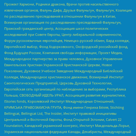
Прожект Хармони, Родники дракона, Врачи против насильственного
извлечения органов, Фалунь Дафа, Друзья Фалуньгун, Фалуньгун, Коалиция
по расследованию преследования в отношении Фалуньгун в Китае,
Всемирная организация по расследованию преследований Фалуньгун,
Пражский гражданский центр, Ассоциация школ политических
исследований при Совете Европы, Центр либеральной современности,
Форум русскоязычных европейцев, Немецко-русский обмен, Бард колледж,
Европейский выбор, Фонд Ходорковского, Оксфордский российский фонд,
Фонд Будущее России, Компания свободы информации, Проект Медиа,
Международное партнерство за права человека, Духовное Управление
Евангельских Христиан Украинской Христианской Церкви, Новое
Поколение, Духовное Учебное Заведение Международный Библейский
Колледж, Международное христианское движение, Всемирный Институт
Саентологических Предприятий, Церковь Духовной Технологии,
Европейская сеть организаций по наблюдению за выборами, Республика
Польша, СВОБОДНЫЙ ИДЕЛЬ-УРАЛ, Ассоциация развития журналистики,
IStories fonds, Королевский Институт Международных Отношений,
КРИМСЬКА ПРАВОЗАХИСНА ГРУПА, Фонд имени Генриха Бёлля, Stichting
Bellingcat, Bellingcat Ltd, The Insider, Институт правовой инициативы
Центральной и Восточной Европы, Фонд Открытой Эстонии, Calvert 22
Foundation, Канадский украинский конгресс, Институт Макдональда-Лорье,
Украинская национальная федерация Канады, Декабристы, Международный