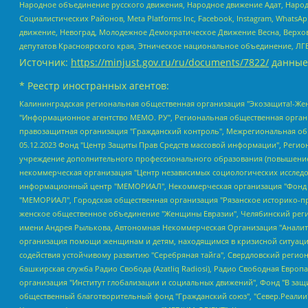
Народное объединение русского движения, Народное движение Адат, Народ
Социалистических Районов, Meta Platforms Inc, Facebook, Instagram, Wha
движение, Невоград, Молодежное Демократическое Движение Весна, Верхов
депутатов Красноярского края, Этническое национальное объединение, ЛГ
Источник:
https://minjust.gov.ru/ru/documents/7822/
данные
* Реестр иностранных агентов:
Калининградская региональная общественная организация "Экозащита!-Женсовет", Фонд содействия защите прав и свобод граждан "Общественный вердикт", Фонд "Институт Развития Свободы Информации", Частное учреждение "Информационное агентство МЕМО. РУ", Региональная общественная организация "Общественная комиссия по сохранению наследия академика Сахарова", Фонд поддержки свободы прессы, Санкт-Петербургская общественная правозащитная организация "Гражданский контроль", Межрегиональная общественная организация "Информационно-просветительский центр "Мемориал", Региональный Фонд "Центр Защиты Прав Средств Массовой Информации", с 05.12.2023 Фонд "Центр Защиты Прав Средств массовой информации", Региональная общественная благотворительная организация помощи беженцам и мигрантам "Гражданское содействие", Негосударственное образовательное учреждение дополнительного профессионального образования (повышение квалификации) специалистов "АКАДЕМИЯ ПО ПРАВАМ ЧЕЛОВЕКА", Свердловская региональная общественная организация "Сутяжник", Автономная некоммерческая организация "Центр независимых социологических исследований", Союз общественных объединений "Российский исследовательский центр по правам человека", Региональное общественное учреждение научно-информационный центр "МЕМОРИАЛ", Некоммерческая организация "Фонд защиты гласности", Автономная некоммерческая организация "Институт прав человека", Городская общественная организация "Екатеринбургское общество "МЕМОРИАЛ", Городская общественная организация "Рязанское историко-просветительское и правозащитное общество "Мемориал" (Рязанский Мемориал), Челябинский региональный орган общественной самодеятельности – женское общественное объединение "Женщины Евразии", Челябинский региональный орган общественной самодеятельности "Уральская правозащитная группа", Фонд содействия защите здоровья и социальной справедливости имени Андрея Рылькова, Автономная Некоммерческая Организация "Аналитический Центр Юрия Левады", Автономная некоммерческая организация социальной поддержки населения "Проект Апрель", Региональная общественная организация помощи женщинам и детям, находящимся в кризисной ситуации "Информационно-методический центр "Анна", Фонд содействия развитию массовых коммуникаций и правовому просвещению "Так-так-Так", Фонд содействия устойчивому развитию "Серебряная тайга", Свердловский региональный общественный фонд социальных проектов "Новое время", "Idel.Реалии", Кавказ.Реалии, Крым.Реалии, Телеканал Настоящее Время, Татаро-башкирская служба Радио Свобода (Azatliq Radiosi), Радио Свободная Европа/Радио Свобода (PCE/PC), "Сибирь.Реалии", "Фактограф", Благотворительный фонд помощи осужденным и их семьям, Автономная некоммерческая организация "Институт глобализации и социальных движений", Фонд "В защиту прав заключенных", Частное учреждение "Центр поддержки и содействия развитию средств массовой информации", Пензенский региональный общественный благотворительный фонд "Гражданский союз", "Север.Реалии", Некоммерческая организация Фонд "Правовая инициатива", Общество с ограниченной ответственностью "Радио Свободная Европа/Радио Свобода", Чешское информационное агентство "MEDIUM-ORIENT", Красноярская региональная общественная организация "Мы против СПИДа", Камалягин Денис Николаевич, Маркелов Сергей Евгеньевич, Пономарев Лев Александрович, Савицкая Людмила Алексеевна, Автоно