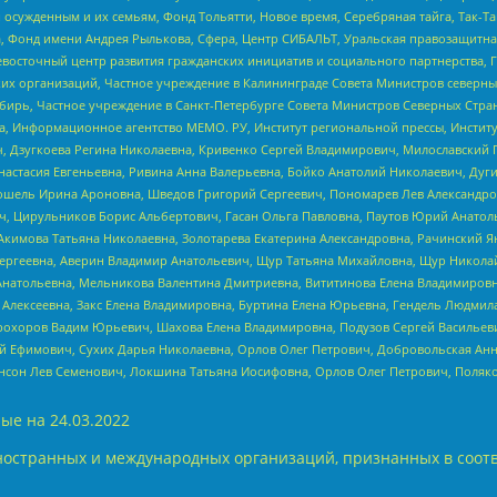
ужденным и их семьям, Фонд Тольятти, Новое время, Серебряная тайга, Так-Так-
, Фонд имени Андрея Рылькова, Сфера, Центр СИБАЛЬТ, Уральская правозащитна
невосточный центр развития гражданских инициатив и социального партнерства, 
 организаций, Частное учреждение в Калининграде Совета Министров северных 
бирь, Частное учреждение в Санкт-Петербурге Совета Министров Северных Стра
а, Информационное агентство МЕМО. РУ, Институт региональной прессы, Инсти
ч, Дзугкоева Регина Николаевна, Кривенко Сергей Владимирович, Милославски
настасия Евгеньевна, Ривина Анна Валерьевна, Бойко Анатолий Николаевич, Дуг
ошель Ирина Ароновна, Шведов Григорий Сергеевич, Пономарев Лев Александро
ч, Цирульников Борис Альбертович, Гасан Ольга Павловна, Паутов Юрий Анато
Акимова Татьяна Николаевна, Золотарева Екатерина Александровна, Рачинский Я
Сергеевна, Аверин Владимир Анатольевич, Щур Татьяна Михайловна, Щур Никола
Анатольевна, Мельникова Валентина Дмитриевна, Вититинова Елена Владимировн
 Алексеевна, Закс Елена Владимировна, Буртина Елена Юрьевна, Гендель Людмил
рохоров Вадим Юрьевич, Шахова Елена Владимировна, Подузов Сергей Васильеви
й Ефимович, Сухих Дарья Николаевна, Орлов Олег Петрович, Добровольская Анн
нсон Лев Семенович, Локшина Татьяна Иосифовна, Орлов Олег Петрович, Поляк
ые на
24.03.2022
ностранных и международных организаций, признанных в соотв