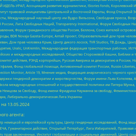
 ИДЕЛЬ-УРАЛ, Ассоциация развития журналистики, IStories fonds, Королевск
r, Институт правовой инициативы Центральной и Восточной Европы, Фонд Открытой Э
ты, Международный научный центр им Вудро Вильсона, Свободная пресса, Возро
России, Лига Свободных Наций, Transparеncy International, Форум Свободных Н
правления, Форум гражданского общества Россия, Беллона, Союз жителей острово
роды, BDR Novaja Gazeta-Europe, Алтай проект, Образовательный дом прав челов
еван, Дом прав человека Крым, Центр дикого лосося, TVR Studios, ТВ Дождь, Це
урятия, Uralic, UnKremlin, Международная федерация транспортных рабочих, Ист
ейских и международных исследований, Общество Сторожевой башни, Библии и тр
омитет действия, РЭНД корпорейшн, Русская Америка за демократию в России, Н
фалия, Фонд глобальной помощи, Антивоенный комитет России, Russie-Libertes, L
lection Monitor, Article 19, Мнение медиа, Федерация анархического черного кр
и гендерной демократии и миротворчества, Форум имени Льва Копелева, American C
г, Школа международных отношений и государственной политики им Питера Мунка
 Немцова за Свободу, Фонд имени Фридриха Науманна за свободу, Феминистско
медиа, Либерально-демократическая Лига Украины
 на
13.05.2024
ого агента:
р немецкой и европейской культуры, Центр гендерных исследований, Фонд защи
ЧА, Гуманитарное действие, Открытый Петербург, Лига Избирателей, Правовая 
иту прав заключенных, Институт глобализации и социальных движений, Центр 