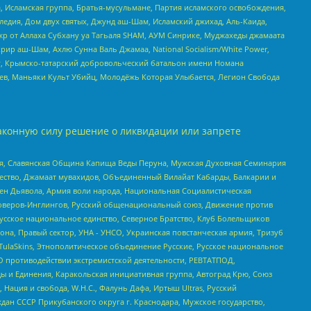
 Исламская группа, Братья-мусульмане, Партия исламского освобождения,
едия, Дом двух святых, Джунд аш-Шам, Исламский джихад, Аль-Каида,
жр от Аллаха Субхану уа Тагьаля SHAM, АУМ Синрике, Муджахеды джамаата
рир аш-Шам, Ахлю Сунна Валь Джамаа, National Socialism/White Power,
рг, Крымско-татарский добровольческий батальон имени Номана
оев, Маньяки Культ Убийц, Молодёжь Которая Улыбается, Легион Свобода
аконную силу решение о ликвидации или запрете
ья, Славянская Община Капища Веды Перуна, Мужская Духовная Семинария
щество, Джамаат мувахидов, Объединенный Вилайат Кабарды, Балкарии и
ден Дьявола, Армия воли народа, Национальная Социалистическая
роверов-Инглингов, Русский общенациональный союз, Движение против
усское национальное единство, Северное Братство, Клуб Болельщиков
а, Правый сектор, УНА - УНСО, Украинская повстанческая армия, Тризуб
 TulaSkins, Этнополитическое объединение Русские, Русское национальное
О противодействии экстремистской деятельности, РЕВТАТПОД,
ы и Единения, Каракольская инициативная группа, Автоград Крю, Союз
 Нация и свобода, W.H.С., Фалунь Дафа, Иртыш Ultras, Русский
ан СССР Прикубанского округа г. Краснодара, Мужское государство,