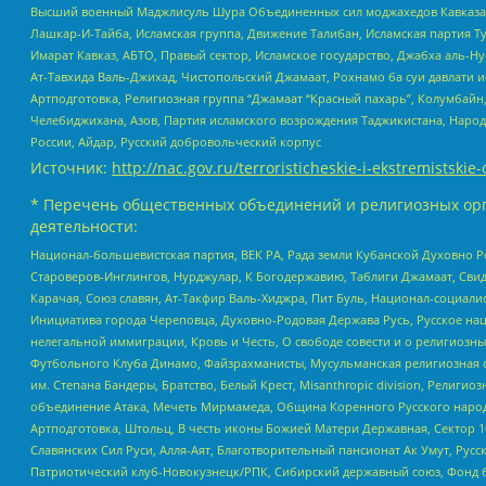
Высший военный Маджлисуль Шура Объединенных сил моджахедов Кавказа, Ко
Лашкар-И-Тайба, Исламская группа, Движение Талибан, Исламская партия Т
Имарат Кавказ, АБТО, Правый сектор, Исламское государство, Джабха аль-
Ат-Тавхида Валь-Джихад, Чистопольский Джамаат, Рохнамо ба суи давлати и
Артподготовка, Религиозная группа “Джамаат “Красный пахарь”, Колумбайн
Челебиджихана, Азов, Партия исламского возрождения Таджикистана, Народ
России, Айдар, Русский добровольческий корпус
Источник:
http://nac.gov.ru/terroristicheskie-i-ekstremistskie-
* Перечень общественных объединений и религиозных орг
деятельности:
Национал-большевистская партия, ВЕК РА, Рада земли Кубанской Духовно
Староверов-Инглингов, Нурджулар, К Богодержавию, Таблиги Джамаат, Сви
Карачая, Союз славян, Ат-Такфир Валь-Хиджра, Пит Буль, Национал-социал
Инициатива города Череповца, Духовно-Родовая Держава Русь, Русское н
нелегальной иммиграции, Кровь и Честь, О свободе совести и о религиоз
Футбольного Клуба Динамо, Файзрахманисты, Мусульманская религиозная о
им. Степана Бандеры, Братство, Белый Крест, Misanthropic division, Рели
объединение Атака, Мечеть Мирмамеда, Община Коренного Русского народа
Артподготовка, Штольц, В честь иконы Божией Матери Державная, Сектор 1
Славянских Сил Руси, Алля-Аят, Благотворительный пансионат Ак Умут, Русск
Патриотический клуб-Новокузнецк/РПК, Сибирский державный союз, Фонд б