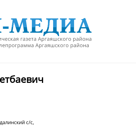
етбаевич
далинский с/с,