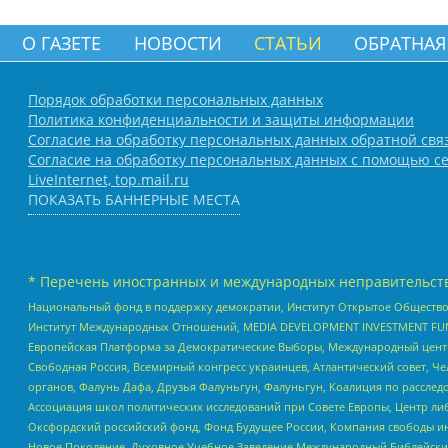
О ГАЗЕТЕ
НОВОСТИ
СТАТЬИ
ОБРАТНАЯ
Порядок обработки персональных данных
Политика конфиденциальности и защиты информации
Согласие на обработку персональных данных обратной свя
Согласие на обработку персональных данных с помощью се
LiveInternet, top.mail.ru
ПОКАЗАТЬ БАННЕРНЫЕ МЕСТА
* Перечень иностранных и международных неправительств
Национальный фонд в поддержку демократии, Институт Открытое Общество
Институт Международных Отношений, MEDIA DEVELOPMENT INVESTMENT FUND,
Европейская Платформа за Демократические Выборы, Международный цент
Свободная Россия, Всемирный конгресс украинцев, Атлантический совет, Ч
органов, Фалунь Дафа, Друзья Фалуньгун, Фалуньгун, Коалиция по рассле
Ассоциация школ политических исследований при Совете Европы, Центр ли
Оксфордский российский фонд, Фонд Будущее России, Компания свободы ин
Новое Поколение, Духовное Учебное Заведение Международный Библейский