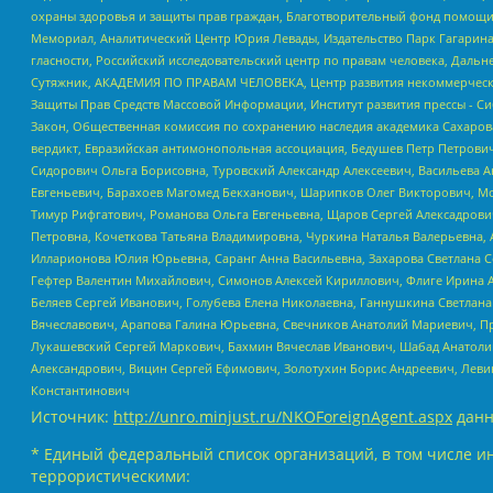
охраны здоровья и защиты прав граждан, Благотворительный фонд помощи ос
Мемориал, Аналитический Центр Юрия Левады, Издательство Парк Гагарина
гласности, Российский исследовательский центр по правам человека, Даль
Сутяжник, АКАДЕМИЯ ПО ПРАВАМ ЧЕЛОВЕКА, Центр развития некоммерческих
Защиты Прав Средств Массовой Информации, Институт развития прессы - Си
Закон, Общественная комиссия по сохранению наследия академика Сахаров
вердикт, Евразийская антимонопольная ассоциация, Бедушев Петр Петрови
Сидорович Ольга Борисовна, Туровский Александр Алексеевич, Васильева А
Евгеньевич, Барахоев Магомед Бекханович, Шарипков Олег Викторович, М
Тимур Рифгатович, Романова Ольга Евгеньевна, Щаров Сергей Алексадрови
Петровна, Кочеткова Татьяна Владимировна, Чуркина Наталья Валерьевна, 
Илларионова Юлия Юрьевна, Саранг Анна Васильевна, Захарова Светлана 
Гефтер Валентин Михайлович, Симонов Алексей Кириллович, Флиге Ирина 
Беляев Сергей Иванович, Голубева Елена Николаевна, Ганнушкина Светлана
Вячеславович, Арапова Галина Юрьевна, Свечников Анатолий Мариевич, П
Лукашевский Сергей Маркович, Бахмин Вячеслав Иванович, Шабад Анатоли
Александрович, Вицин Сергей Ефимович, Золотухин Борис Андреевич, Леви
Константинович
Источник:
http://unro.minjust.ru/NKOForeignAgent.aspx
данн
* Единый федеральный список организаций, в том числе и
террористическими: