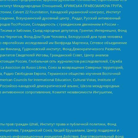
ий Институт Международных Отношений, КРИМСЬКА ПРАВОЗАХИСНА ГРУПА,
стонии, Calvert 22 Foundation, Канадский украинский конгресс, Институт
ждение, Всеукраинский духовный центр , Риддл, Русский антивоенный
ародов ПостРоссии, Солидарность с гражданским движением в России –
в Тисима и Хабомаи, Съезд народных депутатов, Гринпис Интернешнл, Фонд
ека Чернигов, Фонд Дом Прав Человека, Белорусский дом прав человека
нтр европейских исследований им Вилфрида Мартенса, Сетевое объединение
Чам Финланд, Гудзоновский институт, Фонд Демократического Развития,
актатов Свидетелей Иеговы, Гражданский Совет, Центр анализа
астоящая Россия, Глобальная сеть журналистов-расследователей, Служба
a Asocicion de Rusos Libres, Союз за возвращение Северных территорий,
еста, Радио Свободная Европа, Германское общество изучения Восточной
ouncils for International Education, Cultural Vistas, Institute of
, Российско-канадский демократический альянс, Школа международных
е антивоенное сопротивление, Комитет независимости Ингушетии,
ты прав граждан Штаб, Институт права и публичной политики, Фонд
инициатива, Гражданский Союз, Хасдей Ерушалаим, Центр поддержки и
социально-информационных инициатив Действие, Благотворительный фонд