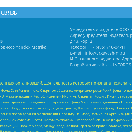
 СВЯЗЬ
Учредитель и издатель ООО 
Адрес учредителя, издателя, р
зи
д.13, кор. 2
рвисов Yandex.Metrika,
Телефон: +7 (495) 718-84-11
E-mail: info@argayash-m.ru
И.О. главного редактора Доро
Разработчик сайта –
INFOROS
енных организаций, деятельность которых признана нежелате
 Фонд Содействия, Фонд Открытое общество, Американо-российский фонд по э
 Международный Республиканский Институт, Открытая Россия, Институт совре
р электоральных исследований, Германский фонд Маршалла Соединенных Штатов
еловек в беде, Европейский фонд за демократию, Джеймстаунский фонд, Прожект
дованию преследования в отношении Фалуньгун в Китае, Всемирная организация 
беральной современности, Форум русскоязычных европейцев, Немецко-русский о
формации, Проект Медиа, Международное партнерство за права человека, Духов
 Колледж, Международное христианское движение, Всемирный Институт Саентол