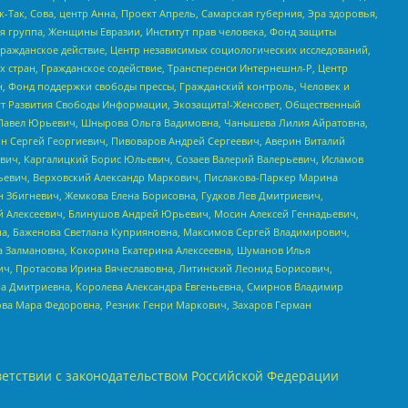
Так, Сова, центр Анна, Проект Апрель, Самарская губерния, Эра здоровья,
я группа, Женщины Евразии, Институт прав человека, Фонд защиты
Гражданское действие, Центр независимых социологических исследований,
стран, Гражданское содействие, Трансперенси Интернешнл-Р, Центр
н, Фонд поддержки свободы прессы, Гражданский контроль, Человек и
тут Развития Свободы Информации, Экозащита!-Женсовет, Общественный
й Павел Юрьевич, Шнырова Ольга Вадимовна, Чанышева Лилия Айратовна,
ин Сергей Георгиевич, Пивоваров Андрей Сергеевич, Аверин Виталий
вич, Каргалицкий Борис Юльевич, Созаев Валерий Валерьевич, Исламов
льевич, Верховский Александр Маркович, Пислакова-Паркер Марина
н Збигневич, Жемкова Елена Борисовна, Гудков Лев Дмитриевич,
й Алексеевич, Блинушов Андрей Юрьевич, Мосин Алексей Геннадьевич,
а, Баженова Светлана Куприяновна, Максимов Сергей Владимирович,
а Залмановна, Кокорина Екатерина Алексеевна, Шуманов Илья
ч, Протасова Ирина Вячеславовна, Литинский Леонид Борисович,
а Дмитриевна, Королева Александра Евгеньевна, Смирнов Владимир
ова Мара Федоровна, Резник Генри Маркович, Захаров Герман
етствии с законодательством Российской Федерации