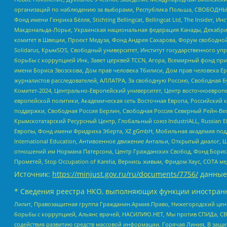
организаций по наблюдению за выборами, Республика Польша, СВОБОДНЫЙ
Фонд имени Генриха Бёлля, Stichting Bellingcat, Bellingcat Ltd, The Inside
Макдональда-Лорье, Украинская национальная федерация Канады, Декабрис
комитет в Швеции, Проект Медуза, Фонд Андрея Сахарова, Форум свободной 
Solidarus, КрымSOS, Свободный университет, Институт государственного у
борьбы с коррупцией Инк, Завет церквей TCCN, Агора, Всемирный фонд при
имени Бориса Звозскова, Дом прав человека Тбилиси, Дом прав человека Ер
журналистов расследователей, АЛЛАТРА, За свободную Россию, Свободная Б
Комитет-2024, Центрально-Европейский университет, Центр восточноевроп
европейской политики, Академическая сеть Восточная Европа, Российский к
поддержки, Свободная Россия Берлин, Свободная Россия Северный Рейн-Вест
Крымскотатарский Ресурсный Центр, Глобальный союз IndustriALL, Russian E
Европы, Фонд имени Фридриха Эберта, XZ gGmbH, Мобильная академия поддержк
International Education, Антивоенное движение Антальи, Открытый диало
отношений им Нормана Патерсона, Центр Гражданских Свобод, Фонд Бориса
Прометей, Stop Occupation of Karelia, Вернись живым, Фридом Хаус, СОТА 
Источник:
https://minjust.gov.ru/ru/documents/7756/
данные
* Сведения реестра НКО, выполняющих функции иностранн
Лилит, Правозащитная группа Гражданин.Армия.Право, Нижегородский цент
борьбы с коррупцией, Альянс врачей, НАСИЛИЮ.НЕТ, Мы против СПИДа, СВЕ
содействия развитию средств массовой информации, Горячая Линия, В защ