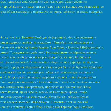
СССР, Держава Союз Советских Светлых Родов, Совет Советских
в, Черный Комитет, Татарстанское Региональное Всетатарское общественное
гресс ойрат-калмыцкого народа, Исполнительный комитет совета народных
евосточное общественное движение "Маяк", Санкт-Петербургская ЛГБТ-инициативная группа "Выход", Инициативная группа ЛГБТ+ "Реверс", Алексеев Андрей Викторович, Бекбулатова Таисия Львовна, Беляев Иван Михайлович, Владыкина Елена Сергеевна, Гельман Марат Александрович, Никульшина Вероника Юрьевна, Толоконникова Надежда Андреевна, Шендерович Виктор Анатольевич, Общество с ограниченной ответственностью "Данное сообщение", Общество с ограниченной ответственностью Издательский дом "Новая глава", Айнбиндер Александра Александровна, Московский комьюнити-центр для ЛГБТ+инициатив, Благотворительный фонд развития филантропии, Deutsche Welle (Германия, Kurt-Schumacher-Strasse 3, 53113 Bonn), Борзунова Мария Михайловна, Воробьев Виктор Викторович, Голубева Анна Львовна, Константинова Алла Михайловна, Малкова Ирина Владимировна, Мурадов Мурад Абдулгалимович, Осетинская Елизавета Николаевна, Понасенков Евгений Николаевич, Ганапольский Матвей Юрьевич, Киселев Евгений Алексеевич, Борухович Ирина Григорьевна, Дремин Иван Тимофеевич, Дубровский Дмитрий Викторович, Красноярская региональная общественная организация поддержки и развития альтернативных образовательных технологий и межкультурных коммуникаций "ИНТЕРРА", Маяковская Екатерина Алексеевна, Фейгин Марк Захарович, Филимонов Андрей Викторович, Дзугкоева Регина Николаевна, Доброхотов Роман Александрович, Дудь Юрий Александрович, Елкин Сергей Владимирович, Кругликов Кирилл Игоревич, Сабунаева Мария Леонидовна, Семенов Алексей Владимирович, Шаинян Карен Багратович, Шульман Екатерина Михайловна, Асафьев Артур Валерьевич, Вахштайн Виктор Семенович, Венедиктов Алексей Алексеевич, Лушникова Екатерина Евгеньевна, Волков Леонид Михайлович, Невзоров Александр Глебович, Пархоменко Сергей Борисович, Сироткин Ярослав Николаевич, Кара-Мурза Владимир Владимирович, Баранова Наталья Владимировна, Гозман Леонид Яковлевич, Кагарлицкий Борис Юльевич, Климарев Михаил Валерьевич, Милов Владимир Станиславович, Автономная некоммерческая организация Краснодарский центр современного искусства "Типография", Моргенштерн Алишер Тагирович, Соболь Любовь Эдуардовна, Общество с ограниченной ответственностью "ЛИЗА НОРМ", Каспаров Гарри Кимович, Ходорковский Михаил Борисович, Общество с ограниченной ответственностью "Апрельские тезисы", Данилович Ирина Брониславовна, Кашин Олег Владимирович, Петров Николай Владимирович, Пивоваров Алексей Владимирович, Соколов Михаил Владимирович, Цветкова Юлия Владимировна, Чичваркин Евгений Александрович, Комитет против пыток/Команда против пыток, Общество с ограниченной ответственностью "Первый научный", Общество с ограниченной ответственностью "Вертолет и ко", Белоцерковская Вероника Борисовна, Кац Максим Евгеньевич, Лазарева Татьяна Юрьевна, Шаведдинов Руслан Табризович, Яшин Илья Валерьевич, Общество с ограниченной ответственностью "Иноагент ААВ", Алешковский Дмитрий Петрович, Альбац Евгения Марковна, Быков Дмитрий Львович, Галямина Юлия Евгеньевна, Лойко Сергей Леонидович, Мартынов Кирилл Константинович, Медведев Сергей Александрович, Крашенинников Федор Геннадиевич, Гордеева Катерина Вл