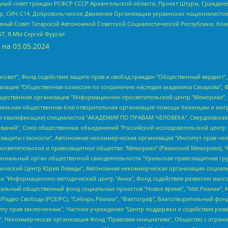
ный совет граждан РСФСР СССР Архангельской области, Проект Штурм, Граждане 
tsApp, СИЧ-С14, Добровольческое Движение Организации украинских националисто
ный Совет Татарской Автономной Советской Социалистической Республики, Кон
БТ, Я.МЫ Сергей Фургал
 на
03.05.2024
мная некоммерческая организация "Центр по работе с проблемой насилия "НАСИЛИЮ.НЕТ", Межрегиональный профессиональный союз работников здравоохранения "Альянс врачей", Юридическое лицо, зарегистрированное в Латвийской Республике, SIA "Medusa Project" (регистрационный номер 40103797863, дата регистрации 10.06.2014), Некоммерческая организация "Фонд по борьбе с коррупцией", Автономная некоммерческая организация "Институт права и публичной политики", Баданин Роман Сергеевич, Гликин Максим Александрович, Железнова Мария Михайловна, Лукьянова Юлия Сергеевна, Маетная Елизавета Витальевна, Маняхин Петр Борисович, Чуракова Ольга Владимировна, Ярош Юлия Петровна, Юридическое лицо "The Insider SIA", зарегистрированное в Риге, Латвийская Республика (дата регистрации 26.06.2015), являющееся администратором доменного имени интернет-издания "The Insider SIA", https://theins.ru, Постернак Алексей Евгеньевич, Рубин Михаил Аркадьевич, Анин Роман Александрович, Юридическое лицо Istories fonds, зарегистрированное в Латвийской Республике (регистрационный номер 50008295751, дата регистрации 24.02.2020), Великовский Дмитрий Александрович, Долинина Ирина Николаевна, Мароховская Алеся Алексеевна, Шлейнов Роман Юрьевич, Шмагун Олеся Валентиновна, Общество с ограниченной ответственностью "Альтаир 2021", Общество с ограниченной ответственностью "Вега 2021", Общество с ограниченной ответственностью "Главный редактор 2021", Общество с ограниченной ответственностью "Ромашки монолит", Важенков Артем Валерьевич, Ивановская областная общественная организация "Центр гендерных исследований", Гурман Юрий Альбертович, Медиапроект "ОВД-Инфо", Егоров Владимир Владимирович, Жилинский Владимир Александрович, Общество с ограниченной ответственностью "ЗП", Иванова София Юрьевна, Карезина Инна Павловна, Кильтау Екатерина Викторовна, Петров Алексей Викторович, Пискунов Сергей Евгеньевич, Смирнов Сергей Сергеевич, Тихонов Михаил Сергеевич, Общество с ограниченной ответственностью "ЖУРНАЛИСТ-ИНОСТРАННЫЙ АГЕНТ", Арапова Галина Юрьевна, Вольтская Татьяна Анатольевна, Американская компания "Mason G.E.S. Anonymous Foundation" (США), являющаяся владельцем интернет-издания https://mnews.world/, Компания "Stichting Bellingcat", зарегистрированная в Нидерландах (дата регистрации 11.07.2018), Захаров Андрей Вячеславович, Клепиковская Екатерина Дмитриевна, Общество с ограниченной ответственностью "МЕМО", Перл Роман Александрович, Симонов Евгений Алексеевич, Соловьева Елена Анатольевна, Сотников Даниил Владимирович, Сурначева Елизавета Дмитриевна, Автономная некоммерческая организация по защите прав человека и информированию населения "Якутия – Наше Мнение", Общество с ограниченной ответственностью "Москоу диджитал медиа", с 26.01.2023 Общество с ограниченной ответственностью "Чайка Белые сады", Ветошкина Валерия Валерьевна, Заговора Максим Александрович, Межрегиональное общественное движение "Российская ЛГБТ - сеть", Оленичев Максим Владимирович, Павлов Иван Юрьевич, Скворцова Елена Сергеевна, Общество с ограниченной ответственностью "Как бы инагент", Кочетков Игорь Викторович, Общество с ограниченной ответственностью "Честные выборы", Еланчик Олег Александрович, Общество с ограниченной ответственностью "Нобелевский призыв", Гималова Регина Эмилевна, Григорьев Андрей Валерьевич, Григорьева Алина Александровна, Ассоциация по содействию защите прав призывников, альтернативнослужащих и военнослужащих "Правозащитная группа "Гражданин.Армия.Право", Хисамова Регина Фаритовна, Автономная некоммерческая организация по реализации социально-правовых программ "Лилит", Дальн