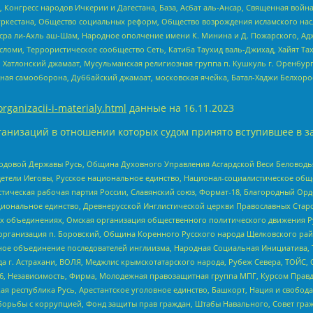
нгресс народов Ичкерии и Дагестана, База, Асбат аль-Ансар, Священная война,
уркестана, Общество социальных реформ, Общество возрождения исламского насл
Нусра ли-Ахль аш-Шам, Народное ополчение имени К. Минина и Д. Пожарского, Ад
сломи, Террористическое сообщество Сеть, Катиба Таухид валь-Джихад, Хайят Тах
, Хатлонский джамаат, Мусульманская религиозная группа п. Кушкуль г. Оренбу
ная самооборона, Дуббайский джамаат, московская ячейка, Батал-Хаджи Белхор
organizacii-i-materialy.html
данные на
16.11.2023
анизаций в отношении которых судом принято вступившее в з
 Родовой Державы Русь, Община Духовного Управления Асгардской Веси Беловод
детели Иеговы, Русское национальное единство, Национал-социалистическое об
истическая рабочая партия России, Славянский союз, Формат-18, Благородный Ор
ациональное единство, Древнерусской Инглистической церкви Православных Ста
ных объединениях, Омская организация общественного политического движения Р
рганизация п. Боровский, Община Коренного Русского народа Щелковского район
гиозное объединение последователей инглиизма, Народная Социальная Инициатива,
 г. Астрахани, ВОЛЯ, Меджлис крымскотатарского народа, Рубеж Севера, ТОЙС, 
6, Независимость, Фирма, Молодежная правозащитная группа МПГ, Курсом Правд
ая республика Русь, Арестантское уголовное единство, Башкорт, Нация и свобода,
орьбы с коррупцией, Фонд защиты прав граждан, Штабы Навального, Совет гражд