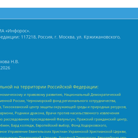
ИА «Инфорос».
едакции: 117218, Россия, г. Москва, ул. Кржижановского,
хова Н.В.
2026
льной на территории Российской Федерации:
кономическому и правовому развитию, Национальный Демократический
менной России, Черноморский фонд регионального сотрудничества,
, Тихоокеанский центр защиты окружающей среды и природных ресурсов,
 Хармони, Родники дракона, Врачи против насильственного извлечения
по расследованию преследований Фалуньгун, Пражский гражданский центр,
бмен, Бард колледж, Европейский выбор, Фонд Ходорковского,
ное Управление Евангельских Христиан Украинской Христианской Церкви,
огических Предприятий, Церковь Духовной Технологии, Европейская сеть