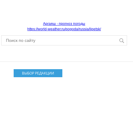
Аргаяш - прогноз погоды
https://world-weather.ru/pogoda/russia/lipetsk/
ВЫБОР РЕДАКЦИИ