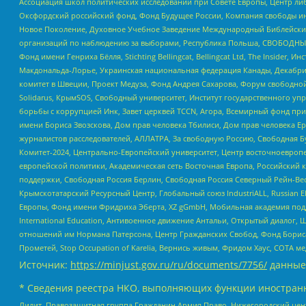
Ассоциация школ политических исследований при Совете Европы, Центр ли
Оксфордский российский фонд, Фонд Будущее России, Компания свободы ин
Новое Поколение, Духовное Учебное Заведение Международный Библейский
организаций по наблюдению за выборами, Республика Польша, СВОБОДНЫЙ
Фонд имени Генриха Бёлля, Stichting Bellingcat, Bellingcat Ltd, The Inside
Макдональда-Лорье, Украинская национальная федерация Канады, Декабрис
комитет в Швеции, Проект Медуза, Фонд Андрея Сахарова, Форум свободной 
Solidarus, КрымSOS, Свободный университет, Институт государственного у
борьбы с коррупцией Инк, Завет церквей TCCN, Агора, Всемирный фонд при
имени Бориса Звозскова, Дом прав человека Тбилиси, Дом прав человека Ер
журналистов расследователей, АЛЛАТРА, За свободную Россию, Свободная Б
Комитет-2024, Центрально-Европейский университет, Центр восточноевроп
европейской политики, Академическая сеть Восточная Европа, Российский к
поддержки, Свободная Россия Берлин, Свободная Россия Северный Рейн-Вест
Крымскотатарский Ресурсный Центр, Глобальный союз IndustriALL, Russian E
Европы, Фонд имени Фридриха Эберта, XZ gGmbH, Мобильная академия поддержк
International Education, Антивоенное движение Антальи, Открытый диало
отношений им Нормана Патерсона, Центр Гражданских Свобод, Фонд Бориса
Прометей, Stop Occupation of Karelia, Вернись живым, Фридом Хаус, СОТА 
Источник:
https://minjust.gov.ru/ru/documents/7756/
данные
* Сведения реестра НКО, выполняющих функции иностранн
Лилит, Правозащитная группа Гражданин.Армия.Право, Нижегородский цент