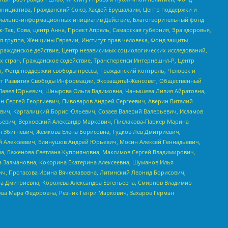
инициатива, Гражданский Союз, Хасдей Ерушалаим, Центр поддержки и
социально-информационных инициатив Действие, Благотворительный фонд
Так, Сова, центр Анна, Проект Апрель, Самарская губерния, Эра здоровья,
я группа, Женщины Евразии, Институт прав человека, Фонд защиты
Гражданское действие, Центр независимых социологических исследований,
стран, Гражданское содействие, Трансперенси Интернешнл-Р, Центр
н, Фонд поддержки свободы прессы, Гражданский контроль, Человек и
тут Развития Свободы Информации, Экозащита!-Женсовет, Общественный
й Павел Юрьевич, Шнырова Ольга Вадимовна, Чанышева Лилия Айратовна,
ин Сергей Георгиевич, Пивоваров Андрей Сергеевич, Аверин Виталий
вич, Каргалицкий Борис Юльевич, Созаев Валерий Валерьевич, Исламов
льевич, Верховский Александр Маркович, Пислакова-Паркер Марина
н Збигневич, Жемкова Елена Борисовна, Гудков Лев Дмитриевич,
й Алексеевич, Блинушов Андрей Юрьевич, Мосин Алексей Геннадьевич,
а, Баженова Светлана Куприяновна, Максимов Сергей Владимирович,
а Залмановна, Кокорина Екатерина Алексеевна, Шуманов Илья
ч, Протасова Ирина Вячеславовна, Литинский Леонид Борисович,
а Дмитриевна, Королева Александра Евгеньевна, Смирнов Владимир
ова Мара Федоровна, Резник Генри Маркович, Захаров Герман