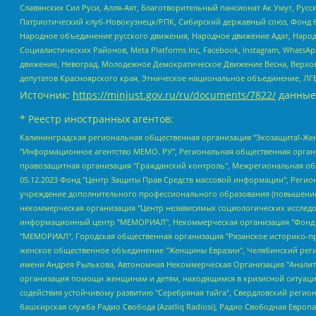
Славянских Сил Руси, Алля-Аят, Благотворительный пансионат Ак Умут, Русск
Патриотический клуб-Новокузнецк/РПК, Сибирский державный союз, Фонд б
Народное объединение русского движения, Народное движение Адат, Народ
Социалистических Районов, Meta Platforms Inc, Facebook, Instagram, Wha
движение, Невоград, Молодежное Демократическое Движение Весна, Верхов
депутатов Красноярского края, Этническое национальное объединение, ЛГ
Источник:
https://minjust.gov.ru/ru/documents/7822/
данные
* Реестр иностранных агентов:
Калининградская региональная общественная организация "Экозащита!-Женсовет", Фонд содействия защите прав и свобод граждан "Общественный вердикт", Фонд "Институт Развития Свободы Информации", Частное учреждение "Информационное агентство МЕМО. РУ", Региональная общественная организация "Общественная комиссия по сохранению наследия академика Сахарова", Фонд поддержки свободы прессы, Санкт-Петербургская общественная правозащитная организация "Гражданский контроль", Межрегиональная общественная организация "Информационно-просветительский центр "Мемориал", Региональный Фонд "Центр Защиты Прав Средств Массовой Информации", с 05.12.2023 Фонд "Центр Защиты Прав Средств массовой информации", Региональная общественная благотворительная организация помощи беженцам и мигрантам "Гражданское содействие", Негосударственное образовательное учреждение дополнительного профессионального образования (повышение квалификации) специалистов "АКАДЕМИЯ ПО ПРАВАМ ЧЕЛОВЕКА", Свердловская региональная общественная организация "Сутяжник", Автономная некоммерческая организация "Центр независимых социологических исследований", Союз общественных объединений "Российский исследовательский центр по правам человека", Региональное общественное учреждение научно-информационный центр "МЕМОРИАЛ", Некоммерческая организация "Фонд защиты гласности", Автономная некоммерческая организация "Институт прав человека", Городская общественная организация "Екатеринбургское общество "МЕМОРИАЛ", Городская общественная организация "Рязанское историко-просветительское и правозащитное общество "Мемориал" (Рязанский Мемориал), Челябинский региональный орган общественной самодеятельности – женское общественное объединение "Женщины Евразии", Челябинский региональный орган общественной самодеятельности "Уральская правозащитная группа", Фонд содействия защите здоровья и социальной справедливости имени Андрея Рылькова, Автономная Некоммерческая Организация "Аналитический Центр Юрия Левады", Автономная некоммерческая организация социальной поддержки населения "Проект Апрель", Региональная общественная организация помощи женщинам и детям, находящимся в кризисной ситуации "Информационно-методический центр "Анна", Фонд содействия развитию массовых коммуникаций и правовому просвещению "Так-так-Так", Фонд содействия устойчивому развитию "Серебряная тайга", Свердловский региональный общественный фонд социальных проектов "Новое время", "Idel.Реалии", Кавказ.Реалии, Крым.Реалии, Телеканал Настоящее Время, Татаро-башкирская служба Радио Свобода (Azatliq Radiosi), Радио Свободная Европа/Радио Свобода (PCE/PC), "Сибирь.Реалии", "Фактограф", Благотворительный фонд помощи осужденным и их семьям, Автономная некоммерческая организация "Институт глобализации и социальных движений", Фонд "В защиту прав заключенных", Частное учреждение "Центр поддержки и содействия развитию средств массовой информации", Пензенский региональный общественный благотворительный фонд "Гражданский союз", "Север.Реалии", Некоммерческая организация Фонд "Правовая инициатива", Общество с ограниченной ответственностью "Радио Свободная Европа/Радио Свобода", Чешское информационное агентство "MEDIUM-ORIENT", Красноярская региональная общественная организация "Мы против СПИДа", Камалягин Денис Николаевич, Маркелов Сергей Евгеньевич, Пономарев Лев Александрович, Савицкая Людмила Алексеевна, Автоно