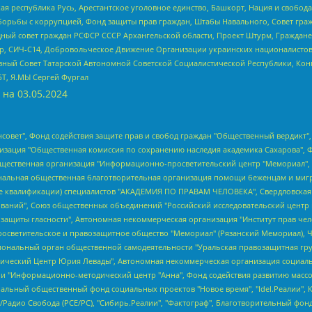
ая республика Русь, Арестантское уголовное единство, Башкорт, Нация и свобода,
орьбы с коррупцией, Фонд защиты прав граждан, Штабы Навального, Совет гражд
ный совет граждан РСФСР СССР Архангельской области, Проект Штурм, Граждане 
tsApp, СИЧ-С14, Добровольческое Движение Организации украинских националисто
ный Совет Татарской Автономной Советской Социалистической Республики, Кон
БТ, Я.МЫ Сергей Фургал
 на
03.05.2024
мная некоммерческая организация "Центр по работе с проблемой насилия "НАСИЛИЮ.НЕТ", Межрегиональный профессиональный союз работников здравоохранения "Альянс врачей", Юридическое лицо, зарегистрированное в Латвийской Республике, SIA "Medusa Project" (регистрационный номер 40103797863, дата регистрации 10.06.2014), Некоммерческая организация "Фонд по борьбе с коррупцией", Автономная некоммерческая организация "Институт права и публичной политики", Баданин Роман Сергеевич, Гликин Максим Александрович, Железнова Мария Михайловна, Лукьянова Юлия Сергеевна, Маетная Елизавета Витальевна, Маняхин Петр Борисович, Чуракова Ольга Владимировна, Ярош Юлия Петровна, Юридическое лицо "The Insider SIA", зарегистрированное в Риге, Латвийская Республика (дата регистрации 26.06.2015), являющееся администратором доменного имени интернет-издания "The Insider SIA", https://theins.ru, Постернак Алексей Евгеньевич, Рубин Михаил Аркадьевич, Анин Роман Александрович, Юридическое лицо Istories fonds, зарегистрированное в Латвийской Республике (регистрационный номер 50008295751, дата регистрации 24.02.2020), Великовский Дмитрий Александрович, Долинина Ирина Николаевна, Мароховская Алеся Алексеевна, Шлейнов Роман Юрьевич, Шмагун Олеся Валентиновна, Общество с ограниченной ответственностью "Альтаир 2021", Общество с ограниченной ответственностью "Вега 2021", Общество с ограниченной ответственностью "Главный редактор 2021", Общество с ограниченной ответственностью "Ромашки монолит", Важенков Артем Валерьевич, Ивановская областная общественная организация "Центр гендерных исследований", Гурман Юрий Альбертович, Медиапроект "ОВД-Инфо", Егоров Владимир Владимирович, Жилинский Владимир Александрович, Общество с ограниченной ответственностью "ЗП", Иванова София Юрьевна, Карезина Инна Павловна, Кильтау Екатерина Викторовна, Петров Алексей Викторович, Пискунов Сергей Евгеньевич, Смирнов Сергей Сергеевич, Тихонов Михаил Сергеевич, Общество с ограниченной ответственностью "ЖУРНАЛИСТ-ИНОСТРАННЫЙ АГЕНТ", Арапова Галина Юрьевна, Вольтская Татьяна Анатольевна, Американская компания "Mason G.E.S. Anonymous Foundation" (США), являющаяся владельцем интернет-издания https://mnews.world/, Компания "Stichting Bellingcat", зарегистрированная в Нидерландах (дата регистрации 11.07.2018), Захаров Андрей Вячеславович, Клепиковская Екатерина Дмитриевна, Общество с ограниченной ответственностью "МЕМО", Перл Роман Александрович, Симонов Евгений Алексеевич, Соловьева Елена Анатольевна, Сотников Даниил Владимирович, Сурначева Елизавета Дмитриевна, Автономная некоммерческая организация по защите прав человека и информированию населения "Якутия – Наше Мнение", Общество с ограниченной ответственностью "Москоу диджитал медиа", с 26.01.2023 Общество с ограниченной ответственностью "Чайка Белые сады", Ветошкина Валерия Валерьевна, Заговора Максим Александрович, Межрегиональное общественное движение "Российская ЛГБТ - сеть", Оленичев Максим Владимирович, Павлов Иван Юрьевич, Скворцова Елена Сергеевна, Общество с ограниченной ответственностью "Как бы инагент", Кочетков Игорь Викторович, Общество с ограниченной ответственностью "Честные выборы", Еланчик Олег Александрович, Общество с ограниченной ответственностью "Нобелевский призыв", Гималова Регина Эмилевна, Григорьев Андрей Валерьевич, Григорьева Алина Александровна, Ассоциация по содействию защите прав призывников, альтернативнослужащих и военнослужащих "Правозащитная группа "Гражданин.Армия.Право", Хисамова Регина Фаритовна, Автономная некоммерческая организация по реализации социально-правовых программ "Лилит", Дальн