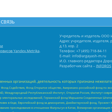
 СВЯЗЬ
Учредитель и издатель ООО 
Адрес учредителя, издателя, р
зи
д.13, кор. 2
рвисов Yandex.Metrika,
Телефон: +7 (495) 718-84-11
E-mail: info@argayash-m.ru
И.О. главного редактора Доро
Разработчик сайта –
INFOROS
енных организаций, деятельность которых признана нежелате
 Фонд Содействия, Фонд Открытое общество, Американо-российский фонд по э
 Международный Республиканский Институт, Открытая Россия, Институт совре
р электоральных исследований, Германский фонд Маршалла Соединенных Штатов
еловек в беде, Европейский фонд за демократию, Джеймстаунский фонд, Прожект
дованию преследования в отношении Фалуньгун в Китае, Всемирная организация 