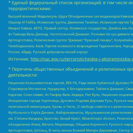
* Единый федеральный список организаций, в том числе и
террористическими:
Высший военный Маджлисуль Шура Объединенных сил моджахедов Кавказа, Ко
Лашкар-И-Тайба, Исламская группа, Движение Талибан, Исламская партия Т
Имарат Кавказ, АБТО, Правый сектор, Исламское государство, Джабха аль-
Ат-Тавхида Валь-Джихад, Чистопольский Джамаат, Рохнамо ба суи давлати и
Артподготовка, Религиозная группа “Джамаат “Красный пахарь”, Колумбайн
Челебиджихана, Азов, Партия исламского возрождения Таджикистана, Народ
России, Айдар, Русский добровольческий корпус
Источник:
http://nac.gov.ru/terroristicheskie-i-ekstremistskie-
* Перечень общественных объединений и религиозных орг
деятельности:
Национал-большевистская партия, ВЕК РА, Рада земли Кубанской Духовно
Староверов-Инглингов, Нурджулар, К Богодержавию, Таблиги Джамаат, Сви
Карачая, Союз славян, Ат-Такфир Валь-Хиджра, Пит Буль, Национал-социал
Инициатива города Череповца, Духовно-Родовая Держава Русь, Русское н
нелегальной иммиграции, Кровь и Честь, О свободе совести и о религиоз
Футбольного Клуба Динамо, Файзрахманисты, Мусульманская религиозная о
им. Степана Бандеры, Братство, Белый Крест, Misanthropic division, Рели
объединение Атака, Мечеть Мирмамеда, Община Коренного Русского народа
Артподготовка, Штольц, В честь иконы Божией Матери Державная, Сектор 1