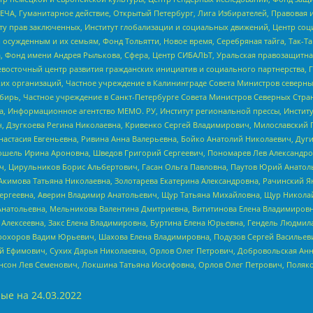
ЧА, Гуманитарное действие, Открытый Петербург, Лига Избирателей, Правовая 
иту прав заключенных, Институт глобализации и социальных движений, Центр 
ужденным и их семьям, Фонд Тольятти, Новое время, Серебряная тайга, Так-Так-
, Фонд имени Андрея Рылькова, Сфера, Центр СИБАЛЬТ, Уральская правозащитна
невосточный центр развития гражданских инициатив и социального партнерства, 
 организаций, Частное учреждение в Калининграде Совета Министров северных 
бирь, Частное учреждение в Санкт-Петербурге Совета Министров Северных Стра
а, Информационное агентство МЕМО. РУ, Институт региональной прессы, Инсти
ч, Дзугкоева Регина Николаевна, Кривенко Сергей Владимирович, Милославски
настасия Евгеньевна, Ривина Анна Валерьевна, Бойко Анатолий Николаевич, Дуг
ошель Ирина Ароновна, Шведов Григорий Сергеевич, Пономарев Лев Александро
ч, Цирульников Борис Альбертович, Гасан Ольга Павловна, Паутов Юрий Анато
Акимова Татьяна Николаевна, Золотарева Екатерина Александровна, Рачинский Я
Сергеевна, Аверин Владимир Анатольевич, Щур Татьяна Михайловна, Щур Никола
Анатольевна, Мельникова Валентина Дмитриевна, Вититинова Елена Владимировн
 Алексеевна, Закс Елена Владимировна, Буртина Елена Юрьевна, Гендель Людмил
рохоров Вадим Юрьевич, Шахова Елена Владимировна, Подузов Сергей Васильеви
й Ефимович, Сухих Дарья Николаевна, Орлов Олег Петрович, Добровольская Анн
нсон Лев Семенович, Локшина Татьяна Иосифовна, Орлов Олег Петрович, Поляк
ые на
24.03.2022