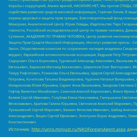
борьбы с коррупцией, Альянс врачей, НАСИЛИЮ.НЕТ, Мы против СПИДа, СВЕ
содействия развитию средств массовой информации, Горячая Линия, В защ
охраны здоровья и защиты прав граждан, Благотворительный фонд помощи ос
Мемориал, Аналитический Центр Юрия Левады, Издательство Парк Гагарина
гласности, Российский исследовательский центр по правам человека, Даль
Сутяжник, АКАДЕМИЯ ПО ПРАВАМ ЧЕЛОВЕКА, Центр развития некоммерческих
Защиты Прав Средств Массовой Информации, Институт развития прессы - Си
Закон, Общественная комиссия по сохранению наследия академика Сахаров
вердикт, Евразийская антимонопольная ассоциация, Бедушев Петр Петрови
Сидорович Ольга Борисовна, Туровский Александр Алексеевич, Васильева А
Евгеньевич, Барахоев Магомед Бекханович, Шарипков Олег Викторович, М
Тимур Рифгатович, Романова Ольга Евгеньевна, Щаров Сергей Алексадрови
Петровна, Кочеткова Татьяна Владимировна, Чуркина Наталья Валерьевна, 
Илларионова Юлия Юрьевна, Саранг Анна Васильевна, Захарова Светлана 
Гефтер Валентин Михайлович, Симонов Алексей Кириллович, Флиге Ирина 
Беляев Сергей Иванович, Голубева Елена Николаевна, Ганнушкина Светлана
Вячеславович, Арапова Галина Юрьевна, Свечников Анатолий Мариевич, П
Лукашевский Сергей Маркович, Бахмин Вячеслав Иванович, Шабад Анатоли
Александрович, Вицин Сергей Ефимович, Золотухин Борис Андреевич, Леви
Константинович
Источник:
http://unro.minjust.ru/NKOForeignAgent.aspx
данн