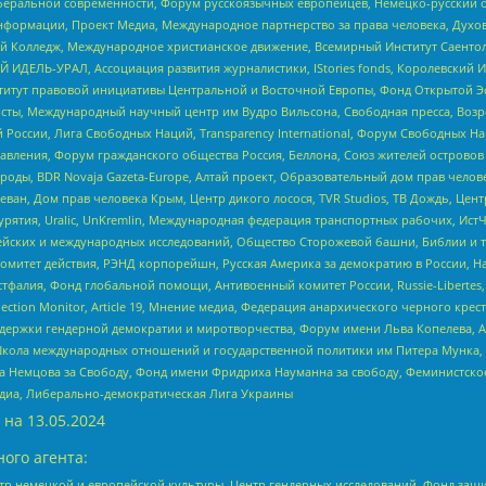
беральной современности, Форум русскоязычных европейцев, Немецко-русский о
формации, Проект Медиа, Международное партнерство за права человека, Духов
 Колледж, Международное христианское движение, Всемирный Институт Саентол
 ИДЕЛЬ-УРАЛ, Ассоциация развития журналистики, IStories fonds, Королевск
r, Институт правовой инициативы Центральной и Восточной Европы, Фонд Открытой Э
ты, Международный научный центр им Вудро Вильсона, Свободная пресса, Возро
России, Лига Свободных Наций, Transparеncy International, Форум Свободных Н
правления, Форум гражданского общества Россия, Беллона, Союз жителей острово
роды, BDR Novaja Gazeta-Europe, Алтай проект, Образовательный дом прав челов
еван, Дом прав человека Крым, Центр дикого лосося, TVR Studios, ТВ Дождь, Це
урятия, Uralic, UnKremlin, Международная федерация транспортных рабочих, Ист
ейских и международных исследований, Общество Сторожевой башни, Библии и тр
омитет действия, РЭНД корпорейшн, Русская Америка за демократию в России, Н
фалия, Фонд глобальной помощи, Антивоенный комитет России, Russie-Libertes, L
lection Monitor, Article 19, Мнение медиа, Федерация анархического черного кр
и гендерной демократии и миротворчества, Форум имени Льва Копелева, American C
г, Школа международных отношений и государственной политики им Питера Мунка
 Немцова за Свободу, Фонд имени Фридриха Науманна за свободу, Феминистско
медиа, Либерально-демократическая Лига Украины
 на
13.05.2024
ого агента:
р немецкой и европейской культуры, Центр гендерных исследований, Фонд защи