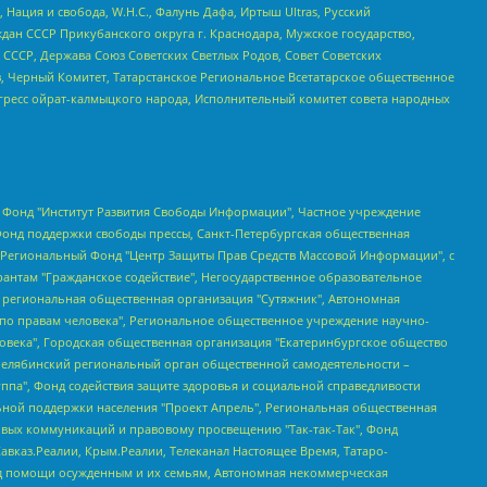
 Нация и свобода, W.H.С., Фалунь Дафа, Иртыш Ultras, Русский
ан СССР Прикубанского округа г. Краснодара, Мужское государство,
СССР, Держава Союз Советских Светлых Родов, Совет Советских
в, Черный Комитет, Татарстанское Региональное Всетатарское общественное
гресс ойрат-калмыцкого народа, Исполнительный комитет совета народных
евосточное общественное движение "Маяк", Санкт-Петербургская ЛГБТ-инициативная группа "Выход", Инициативная группа ЛГБТ+ "Реверс", Алексеев Андрей Викторович, Бекбулатова Таисия Львовна, Беляев Иван Михайлович, Владыкина Елена Сергеевна, Гельман Марат Александрович, Никульшина Вероника Юрьевна, Толоконникова Надежда Андреевна, Шендерович Виктор Анатольевич, Общество с ограниченной ответственностью "Данное сообщение", Общество с ограниченной ответственностью Издательский дом "Новая глава", Айнбиндер Александра Александровна, Московский комьюнити-центр для ЛГБТ+инициатив, Благотворительный фонд развития филантропии, Deutsche Welle (Германия, Kurt-Schumacher-Strasse 3, 53113 Bonn), Борзунова Мария Михайловна, Воробьев Виктор Викторович, Голубева Анна Львовна, Константинова Алла Михайловна, Малкова Ирина Владимировна, Мурадов Мурад Абдулгалимович, Осетинская Елизавета Николаевна, Понасенков Евгений Николаевич, Ганапольский Матвей Юрьевич, Киселев Евгений Алексеевич, Борухович Ирина Григорьевна, Дремин Иван Тимофеевич, Дубровский Дмитрий Викторович, Красноярская региональная общественная организация поддержки и развития альтернативных образовательных технологий и межкультурных коммуникаций "ИНТЕРРА", Маяковская Екатерина Алексеевна, Фейгин Марк Захарович, Филимонов Андрей Викторович, Дзугкоева Регина Николаевна, Доброхотов Роман Александрович, Дудь Юрий Александрович, Елкин Сергей Владимирович, Кругликов Кирилл Игоревич, Сабунаева Мария Леонидовна, Семенов Алексей Владимирович, Шаинян Карен Багратович, Шульман Екатерина Михайловна, Асафьев Артур Валерьевич, Вахштайн Виктор Семенович, Венедиктов Алексей Алексеевич, Лушникова Екатерина Евгеньевна, Волков Леонид Михайлович, Невзоров Александр Глебович, Пархоменко Сергей Борисович, Сироткин Ярослав Николаевич, Кара-Мурза Владимир Владимирович, Баранова Наталья Владимировна, Гозман Леонид Яковлевич, Кагарлицкий Борис Юльевич, Климарев Михаил Валерьевич, Милов Владимир Станиславович, Автономная некоммерческая организация Краснодарский центр современного искусства "Типография", Моргенштерн Алишер Тагирович, Соболь Любовь Эдуардовна, Общество с ограниченной ответственностью "ЛИЗА НОРМ", Каспаров Гарри Кимович, Ходорковский Михаил Борисович, Общество с ограниченной ответственностью "Апрельские тезисы", Данилович Ирина Брониславовна, Кашин Олег Владимирович, Петров Николай Владимирович, Пивоваров Алексей Владимирович, Соколов Михаил Владимирович, Цветкова Юлия Владимировна, Чичваркин Евгений Александрович, Комитет против пыток/Команда против пыток, Общество с ограниченной ответственностью "Первый научный", Общество с ограниченной ответственностью "Вертолет и ко", Белоцерковская Вероника Борисовна, Кац Максим Евгеньевич, Лазарева Татьяна Юрьевна, Шаведдинов Руслан Табризович, Яшин Илья Валерьевич, Общество с ограниченной ответственностью "Иноагент ААВ", Алешковский Дмитрий Петрович, Альбац Евгения Марковна, Быков Дмитрий Львович, Галямина Юлия Евгеньевна, Лойко Сергей Леонидович, Мартынов Кирилл Константинович, Медведев Сергей Александрович, Крашенинников Федор Геннадиевич, Гордеева Катерина Вл