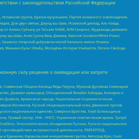
етствии с законодательством Российской Федерации
 Исламская группа, Братья-мусульмане, Партия исламского освобождения,
едия, Дом двух святых, Джунд аш-Шам, Исламский джихад, Аль-Каида,
жр от Аллаха Субхану уа Тагьаля SHAM, АУМ Синрике, Муджахеды джамаата
рир аш-Шам, Ахлю Сунна Валь Джамаа, National Socialism/White Power,
рг, Крымско-татарский добровольческий батальон имени Номана
оев, Маньяки Культ Убийц, Молодёжь Которая Улыбается, Легион Свобода
аконную силу решение о ликвидации или запрете
ья, Славянская Община Капища Веды Перуна, Мужская Духовная Семинария
щество, Джамаат мувахидов, Объединенный Вилайат Кабарды, Балкарии и
ден Дьявола, Армия воли народа, Национальная Социалистическая
роверов-Инглингов, Русский общенациональный союз, Движение против
усское национальное единство, Северное Братство, Клуб Болельщиков
а, Правый сектор, УНА - УНСО, Украинская повстанческая армия, Тризуб
 TulaSkins, Этнополитическое объединение Русские, Русское национальное
О противодействии экстремистской деятельности, РЕВТАТПОД,
ы и Единения, Каракольская инициативная группа, Автоград Крю, Союз