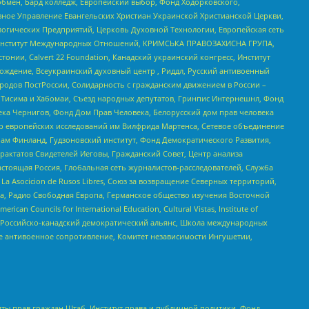
бмен, Бард колледж, Европейский выбор, Фонд Ходорковского,
ное Управление Евангельских Христиан Украинской Христианской Церкви,
огических Предприятий, Церковь Духовной Технологии, Европейская сеть
ий Институт Международных Отношений, КРИМСЬКА ПРАВОЗАХИСНА ГРУПА,
стонии, Calvert 22 Foundation, Канадский украинский конгресс, Институт
ждение, Всеукраинский духовный центр , Риддл, Русский антивоенный
ародов ПостРоссии, Солидарность с гражданским движением в России –
в Тисима и Хабомаи, Съезд народных депутатов, Гринпис Интернешнл, Фонд
ека Чернигов, Фонд Дом Прав Человека, Белорусский дом прав человека
нтр европейских исследований им Вилфрида Мартенса, Сетевое объединение
Чам Финланд, Гудзоновский институт, Фонд Демократического Развития,
актатов Свидетелей Иеговы, Гражданский Совет, Центр анализа
астоящая Россия, Глобальная сеть журналистов-расследователей, Служба
a Asocicion de Rusos Libres, Союз за возвращение Северных территорий,
еста, Радио Свободная Европа, Германское общество изучения Восточной
ouncils for International Education, Cultural Vistas, Institute of
, Российско-канадский демократический альянс, Школа международных
е антивоенное сопротивление, Комитет независимости Ингушетии,
ты прав граждан Штаб, Институт права и публичной политики, Фонд