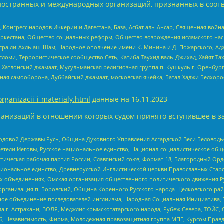
ностранных и международных организаций, признанных в соотв
нгресс народов Ичкерии и Дагестана, База, Асбат аль-Ансар, Священная война,
уркестана, Общество социальных реформ, Общество возрождения исламского насл
Нусра ли-Ахль аш-Шам, Народное ополчение имени К. Минина и Д. Пожарского, Ад
сломи, Террористическое сообщество Сеть, Катиба Таухид валь-Джихад, Хайят Тах
, Хатлонский джамаат, Мусульманская религиозная группа п. Кушкуль г. Оренбу
ная самооборона, Дуббайский джамаат, московская ячейка, Батал-Хаджи Белхор
organizacii-i-materialy.html
данные на
16.11.2023
анизаций в отношении которых судом принято вступившее в з
 Родовой Державы Русь, Община Духовного Управления Асгардской Веси Беловод
детели Иеговы, Русское национальное единство, Национал-социалистическое об
истическая рабочая партия России, Славянский союз, Формат-18, Благородный Ор
ациональное единство, Древнерусской Инглистической церкви Православных Ста
ных объединениях, Омская организация общественного политического движения Р
рганизация п. Боровский, Община Коренного Русского народа Щелковского район
гиозное объединение последователей инглиизма, Народная Социальная Инициатива,
 г. Астрахани, ВОЛЯ, Меджлис крымскотатарского народа, Рубеж Севера, ТОЙС, 
6, Независимость, Фирма, Молодежная правозащитная группа МПГ, Курсом Правд