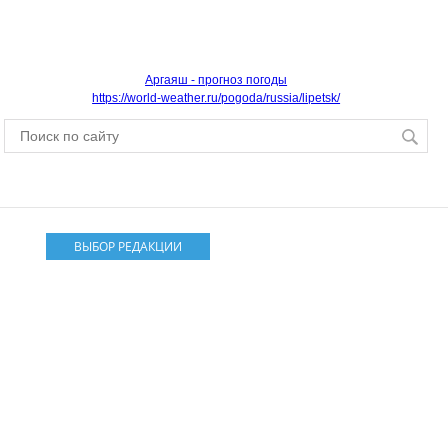
Аргаяш - прогноз погоды
https://world-weather.ru/pogoda/russia/lipetsk/
ВЫБОР РЕДАКЦИИ