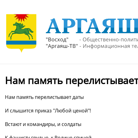
Нам память перелистывает
Нам память перелистывает даты
И слышится приказ "Любой ценой"!
Встают и командиры, и солдаты
К фашисту грудью, к Родине спиной....