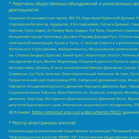
* Перечень общественных объединений и религиозных орг
деятельности:
Национал-большевистская партия, ВЕК РА, Рада земли Кубанской Духовно
Староверов-Инглингов, Нурджулар, К Богодержавию, Таблиги Джамаат, Сви
Карачая, Союз славян, Ат-Такфир Валь-Хиджра, Пит Буль, Национал-социал
Инициатива города Череповца, Духовно-Родовая Держава Русь, Русское н
нелегальной иммиграции, Кровь и Честь, О свободе совести и о религиоз
Футбольного Клуба Динамо, Файзрахманисты, Мусульманская религиозная о
им. Степана Бандеры, Братство, Белый Крест, Misanthropic division, Рели
объединение Атака, Мечеть Мирмамеда, Община Коренного Русского народа
Артподготовка, Штольц, В честь иконы Божией Матери Державная, Сектор 1
Славянских Сил Руси, Алля-Аят, Благотворительный пансионат Ак Умут, Русск
Патриотический клуб-Новокузнецк/РПК, Сибирский державный союз, Фонд б
Народное объединение русского движения, Народное движение Адат, Народ
Социалистических Районов, Meta Platforms Inc, Facebook, Instagram, Wha
движение, Невоград, Молодежное Демократическое Движение Весна, Верхов
депутатов Красноярского края, Этническое национальное объединение, ЛГ
Источник:
https://minjust.gov.ru/ru/documents/7822/
данные
* Реестр иностранных агентов:
Калининградская региональная общественная организация "Экозащита!-Женсовет", Фонд содействия защите прав и свобод граждан "Общественный вердикт", Фонд "Институт Развития Свободы Информации", Частное учреждение "Информационное агентство МЕМО. РУ", Региональная общественная организация "Общественная комиссия по сохранению наследия академика Сахарова", Фонд поддержки свободы прессы, Санкт-Петербургская общественная правозащитная организация "Гражданский контроль", Межрегиональная общественная организация "Информационно-просветительский центр "Мемориал", Региональный Фонд "Центр Защиты Прав Средств Массовой Информации", с 05.12.2023 Фонд "Центр Защиты Прав Средств массовой информации", Региональная общественная благотворительная организация помощи беженцам и мигрантам "Гражданское содействие", Негосударственное образовательное учреждение дополнительного профессионального образования (повышение квалификации) специалистов "АКАДЕМИЯ ПО ПРАВАМ ЧЕЛОВЕКА", Свердловская региональная общественная организация "Сутяжник", Автономная некоммерческая организация "Центр независимых социологических исследований", Союз общественных объединений "Российский исследовательский центр по правам человека", Региональное общественное учреждение научно-информационный центр "МЕМОРИАЛ", Некоммерческая организация "Фонд защиты гласности", Автономная некоммерческая организация "Институт прав человека", Городская общественная организация "Екатеринбургское общество "МЕМОРИАЛ", Городская общественная организация "Рязанское историко-просветительское и правозащитное общество "Мемориал" (Рязанский Мемориал), Челябинский региональный орган общественной самодеятельности – женское общественное объединение "Женщины Евразии", Челябинский региональный орган общественной самодеятельности "Уральская правозащитная группа", Фонд содействия защите здоровья и социальной справедливости имени Андрея Рылькова, Автономная Некоммерческая Организация "Аналитический Центр Юрия Левады", Автономная некоммерческая организация социальной поддержки населения "Проект Апрель", Региональная общественная организация помощи женщинам и детям, находящимся в кризисной ситуации "Информационно-методический центр "Анна", Фонд содействия развитию массовых коммуникаций и правовому просвещению "Так-так-Так", Фонд содействия устойчивому развитию "Серебряная тайга", Свердловский региональный общественный фонд социальных проектов "Новое время", "Idel.Реалии", Кавказ.Реалии, Крым.Реалии, Телеканал Настоящее Время, Татаро-башкирская служба Радио Свобода (Azatliq Radiosi), Радио Свободная Европа/Радио Свобода (PCE/PC), "Сибирь.Реалии", "Фактограф", Благотворительный фонд помощи осужденным и их семьям, Автономная некоммерческая организация "Институт глобализации и социальных движений", Фонд "В защиту прав заключенных", Частное учреждение "Центр поддержки и содействия развитию средств массовой информации", Пензенский региональный общественный благотворительный фонд "Гражданский союз", "Север.Реалии", Некоммерческая организация Фонд "Правовая инициатива", Общество с ограниченной ответственностью "Радио Свободная Европа/Радио Свобода", Чешское информационное агентство "MEDIUM-ORIENT", Красноярская региональная общественная организация "Мы против СПИДа", Камалягин Денис Николаевич, Маркелов Сергей Евгеньевич, Пономарев Лев Александрович, Савицкая Людмила Алексеевна, Автоно