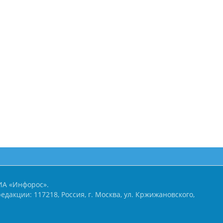
ИА «Инфорос».
едакции: 117218, Россия, г. Москва, ул. Кржижановского,