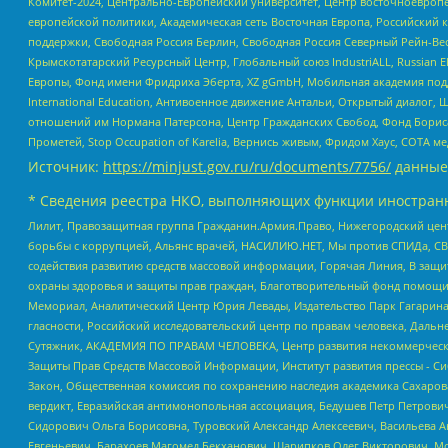
Комитет-2024, Центрально-Европейский университет, Центр восточноевроп
европейской политики, Академическая сеть Восточная Европа, Российский к
поддержки, Свободная Россия Берлин, Свободная Россия Северный Рейн-Вест
Крымскотатарский Ресурсный Центр, Глобальный союз IndustriALL, Russian E
Европы, Фонд имени Фридриха Эберта, XZ gGmbH, Мобильная академия поддержк
International Education, Антивоенное движение Антальи, Открытый диало
отношений им Нормана Патерсона, Центр Гражданских Свобод, Фонд Бориса
Прометей, Stop Occupation of Karelia, Вернись живым, Фридом Хаус, СОТА 
Источник:
https://minjust.gov.ru/ru/documents/7756/
данные
* Сведения реестра НКО, выполняющих функции иностранн
Лилит, Правозащитная группа Гражданин.Армия.Право, Нижегородский цент
борьбы с коррупцией, Альянс врачей, НАСИЛИЮ.НЕТ, Мы против СПИДа, СВЕ
содействия развитию средств массовой информации, Горячая Линия, В защ
охраны здоровья и защиты прав граждан, Благотворительный фонд помощи ос
Мемориал, Аналитический Центр Юрия Левады, Издательство Парк Гагарина
гласности, Российский исследовательский центр по правам человека, Даль
Сутяжник, АКАДЕМИЯ ПО ПРАВАМ ЧЕЛОВЕКА, Центр развития некоммерческих
Защиты Прав Средств Массовой Информации, Институт развития прессы - Си
Закон, Общественная комиссия по сохранению наследия академика Сахаров
вердикт, Евразийская антимонопольная ассоциация, Бедушев Петр Петрови
Сидорович Ольга Борисовна, Туровский Александр Алексеевич, Васильева А
Евгеньевич, Барахоев Магомед Бекханович, Шарипков Олег Викторович, М