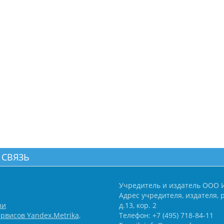
 СВЯЗЬ
Учредитель и издатель ООО 
Адрес учредителя, издателя, р
зи
д.13, кор. 2
рвисов Yandex.Metrika,
Телефон: +7 (495) 718-84-11