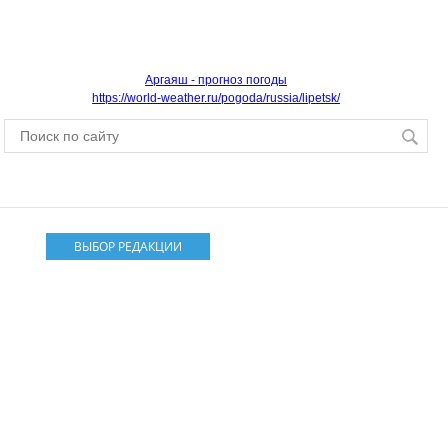
Аргаяш - прогноз погоды
https://world-weather.ru/pogoda/russia/lipetsk/
ВЫБОР РЕДАКЦИИ