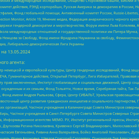
ейских и международных исследований, Общество Сторожевой башни, Библии и тр
омитет действия, РЭНД корпорейшн, Русская Америка за демократию в России, Н
фалия, Фонд глобальной помощи, Антивоенный комитет России, Russie-Libertes, L
lection Monitor, Article 19, Мнение медиа, Федерация анархического черного кр
и гендерной демократии и миротворчества, Форум имени Льва Копелева, American C
г, Школа международных отношений и государственной политики им Питера Мунка
 Немцова за Свободу, Фонд имени Фридриха Науманна за свободу, Феминистско
медиа, Либерально-демократическая Лига Украины
 на
13.05.2024
ого агента:
р немецкой и европейской культуры, Центр гендерных исследований, Фонд защи
ЧА, Гуманитарное действие, Открытый Петербург, Лига Избирателей, Правовая 
иту прав заключенных, Институт глобализации и социальных движений, Центр 
ужденным и их семьям, Фонд Тольятти, Новое время, Серебряная тайга, Так-Так-
, Фонд имени Андрея Рылькова, Сфера, Центр СИБАЛЬТ, Уральская правозащитна
невосточный центр развития гражданских инициатив и социального партнерства, 
 организаций, Частное учреждение в Калининграде Совета Министров северных 
бирь, Частное учреждение в Санкт-Петербурге Совета Министров Северных Стра
а, Информационное агентство МЕМО. РУ, Институт региональной прессы, Инсти
ч, Дзугкоева Регина Николаевна, Кривенко Сергей Владимирович, Милославски
настасия Евгеньевна, Ривина Анна Валерьевна, Бойко Анатолий Николаевич, Дуг
ошель Ирина Ароновна, Шведов Григорий Сергеевич, Пономарев Лев Александро