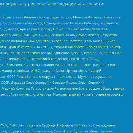
аконную силу решение о ликвидации или запрете
ья, Славянская Община Капища Веды Перуна, Мужская Духовная Семинария
щество, Джамаат мувахидов, Объединенный Вилайат Кабарды, Балкарии и
ден Дьявола, Армия воли народа, Национальная Социалистическая
роверов-Инглингов, Русский общенациональный союз, Движение против
усское национальное единство, Северное Братство, Клуб Болельщиков
а, Правый сектор, УНА - УНСО, Украинская повстанческая армия, Тризуб
 TulaSkins, Этнополитическое объединение Русские, Русское национальное
О противодействии экстремистской деятельности, РЕВТАТПОД,
ы и Единения, Каракольская инициативная группа, Автоград Крю, Союз
 Нация и свобода, W.H.С., Фалунь Дафа, Иртыш Ultras, Русский
ан СССР Прикубанского округа г. Краснодара, Мужское государство,
СССР, Держава Союз Советских Светлых Родов, Совет Советских
в, Черный Комитет, Татарстанское Региональное Всетатарское общественное
гресс ойрат-калмыцкого народа, Исполнительный комитет совета народных
евосточное общественное движение "Маяк", Санкт-Петербургская ЛГБТ-инициативная группа "Выход", Инициативная группа ЛГБТ+ "Реверс", Алексеев Андрей Викторович, Бекбулатова Таисия Львовна, Беляев Иван Михайлович, Владыкина Елена Сергеевна, Гельман Марат Александрович, Никульшина Вероника Юрьевна, Толоконникова Надежда Андреевна, Шендерович Виктор Анатольевич, Общество с ограниченной ответственностью "Данное сообщение", Общество с ограниченной ответственностью Издательский дом "Новая глава", Айнбиндер Александра Александровна, Московский комьюнити-центр для ЛГБТ+инициатив, Благотворительный фонд развития филантропии, Deutsche Welle (Германия, Kurt-Schumacher-Strasse 3, 53113 Bonn), Борзунова Мария Михайловна, Воробьев Виктор Викторович, Голубева Анна Львовна, Константинова Алла Михайловна, Малкова Ирина Владимировна, Мурадов Мурад Абдулгалимович, Осетинская Елизавета Николаевна, Понасенков Евгений Николаевич, Ганапольский Матвей Юрьевич, Киселев Евгений Алексеевич, Борухович Ирина Григорьевна, Дремин Иван Тимофеевич, Дубровский Дмитрий Викторович, Красноярская региональная общественная организация поддержки и развития альтернативных образовательных технологий и межкультурных коммуникаций "ИНТЕРРА", Маяковская Екатерина Алексеевна, Фейгин Марк Захарович, Филимонов Андрей Викторович, Дзугкоева Регина Николаевна, Доброхотов Роман Александрович, Дудь Юрий Александрович, Елкин Сергей Владимирович, Кругликов Кирилл Игоревич, Сабунаева Мария Леонидовна, Семенов Алексей Владимирович, Шаинян Карен Багратович, Шульман Екатерина Михайловна, Асафьев Артур Валерьевич, Вахштайн Виктор Семенович, Венедиктов Алексей Алексеевич, Лушникова Екатерина Евгеньевна, Волков Леонид Михайлович, Невзоров Александр Глебович, Пархоменко Сергей Борисович, Сироткин Ярослав Николаевич, Кара-Мурза Владимир Владимирович, Баранова Наталья Владимировна, Гозман Леонид Яковлевич, Кагарлицкий Борис Юльевич, Климарев Михаил Валерьевич, Милов Владимир Станиславович, Автономная некоммерческая организация Краснодарский центр современного искусства "Типография", Моргенштерн Алишер Тагирович, Соболь Любовь Эдуардовна, Общество с ограниченной ответственностью "ЛИЗА НОРМ", Каспаров Гарри Кимович, Ходорковский Михаил Борисович, Общество с ограниченной ответственностью "Апрельские тезисы", Данилович Ирина Брониславовна, Кашин Олег Владимирович, Петров Николай Владимирович, Пивоваров Алексей Владимирович, Соколов Михаил Владимирович, Цветкова Юлия Владимировна, Чичваркин Евгений Александрович, Комитет против пыток/Команда против пыток, Общество с ограниченной ответственностью "Первый научный", Общество с ограниченной ответственностью "Вертолет и ко", Белоцерковская Вероника Борисовна, Кац Максим Евгеньевич, Лазарева Татьяна Юрьевна, Шаведдинов Руслан Табризович, Яшин Илья Валерьевич, Общество с ограниченной ответственностью "Иноагент ААВ", Алешковский Дмитрий Петрович, Альбац Евгения Марковна, Быков Дмитрий Львович, Галямина Юлия Евгеньевна, Лойко Сергей Леонидович, Мартынов Кирилл Константинович, Медведев Сергей Александрович, Крашенинников Федор Геннадиевич, Гордеева Катерина Вл