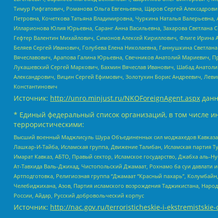
Тимур Рифгатович, Романова Ольга Евгеньевна, Щаров Сергей Алексадрови
Петровна, Кочеткова Татьяна Владимировна, Чуркина Наталья Валерьевна, 
Илларионова Юлия Юрьевна, Саранг Анна Васильевна, Захарова Светлана 
Гефтер Валентин Михайлович, Симонов Алексей Кириллович, Флиге Ирина 
Беляев Сергей Иванович, Голубева Елена Николаевна, Ганнушкина Светлана
Вячеславович, Арапова Галина Юрьевна, Свечников Анатолий Мариевич, П
Лукашевский Сергей Маркович, Бахмин Вячеслав Иванович, Шабад Анатоли
Александрович, Вицин Сергей Ефимович, Золотухин Борис Андреевич, Леви
Константинович
Источник:
http://unro.minjust.ru/NKOForeignAgent.aspx
данн
* Единый федеральный список организаций, в том числе и
террористическими:
Высший военный Маджлисуль Шура Объединенных сил моджахедов Кавказа, Ко
Лашкар-И-Тайба, Исламская группа, Движение Талибан, Исламская партия Т
Имарат Кавказ, АБТО, Правый сектор, Исламское государство, Джабха аль-
Ат-Тавхида Валь-Джихад, Чистопольский Джамаат, Рохнамо ба суи давлати и
Артподготовка, Религиозная группа “Джамаат “Красный пахарь”, Колумбайн
Челебиджихана, Азов, Партия исламского возрождения Таджикистана, Народ
России, Айдар, Русский добровольческий корпус
Источник:
http://nac.gov.ru/terroristicheskie-i-ekstremistskie-