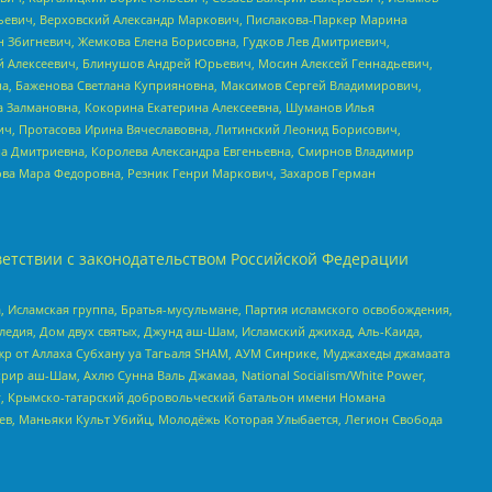
льевич, Верховский Александр Маркович, Пислакова-Паркер Марина
н Збигневич, Жемкова Елена Борисовна, Гудков Лев Дмитриевич,
й Алексеевич, Блинушов Андрей Юрьевич, Мосин Алексей Геннадьевич,
а, Баженова Светлана Куприяновна, Максимов Сергей Владимирович,
а Залмановна, Кокорина Екатерина Алексеевна, Шуманов Илья
ч, Протасова Ирина Вячеславовна, Литинский Леонид Борисович,
а Дмитриевна, Королева Александра Евгеньевна, Смирнов Владимир
ова Мара Федоровна, Резник Генри Маркович, Захаров Герман
етствии с законодательством Российской Федерации
 Исламская группа, Братья-мусульмане, Партия исламского освобождения,
едия, Дом двух святых, Джунд аш-Шам, Исламский джихад, Аль-Каида,
жр от Аллаха Субхану уа Тагьаля SHAM, АУМ Синрике, Муджахеды джамаата
рир аш-Шам, Ахлю Сунна Валь Джамаа, National Socialism/White Power,
рг, Крымско-татарский добровольческий батальон имени Номана
оев, Маньяки Культ Убийц, Молодёжь Которая Улыбается, Легион Свобода