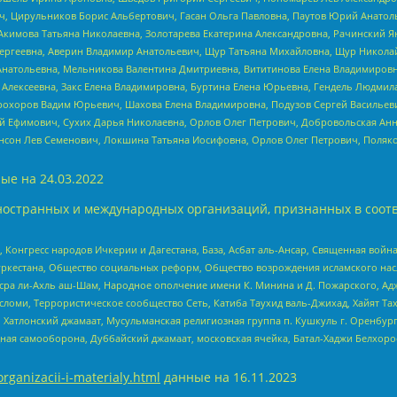
ч, Цирульников Борис Альбертович, Гасан Ольга Павловна, Паутов Юрий Анато
Акимова Татьяна Николаевна, Золотарева Екатерина Александровна, Рачинский Я
Сергеевна, Аверин Владимир Анатольевич, Щур Татьяна Михайловна, Щур Никола
Анатольевна, Мельникова Валентина Дмитриевна, Вититинова Елена Владимировн
 Алексеевна, Закс Елена Владимировна, Буртина Елена Юрьевна, Гендель Людмил
рохоров Вадим Юрьевич, Шахова Елена Владимировна, Подузов Сергей Васильеви
й Ефимович, Сухих Дарья Николаевна, Орлов Олег Петрович, Добровольская Анн
нсон Лев Семенович, Локшина Татьяна Иосифовна, Орлов Олег Петрович, Поляк
ые на
24.03.2022
ностранных и международных организаций, признанных в соотв
нгресс народов Ичкерии и Дагестана, База, Асбат аль-Ансар, Священная война,
уркестана, Общество социальных реформ, Общество возрождения исламского насл
Нусра ли-Ахль аш-Шам, Народное ополчение имени К. Минина и Д. Пожарского, Ад
сломи, Террористическое сообщество Сеть, Катиба Таухид валь-Джихад, Хайят Тах
, Хатлонский джамаат, Мусульманская религиозная группа п. Кушкуль г. Оренбу
ная самооборона, Дуббайский джамаат, московская ячейка, Батал-Хаджи Белхор
organizacii-i-materialy.html
данные на
16.11.2023