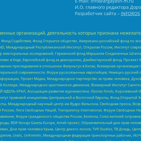
E-mail: info@argayash-m.ru
И.О. главного редактора Доро
Разработчик сайта –
INFOROS
енных организаций, деятельность которых признана нежелате
 Фонд Содействия, Фонд Открытое общество, Американо-российский фонд по э
 Международный Республиканский Институт, Открытая Россия, Институт совре
р электоральных исследований, Германский фонд Маршалла Соединенных Штатов
еловек в беде, Европейский фонд за демократию, Джеймстаунский фонд, Прожект
дованию преследования в отношении Фалуньгун в Китае, Всемирная организация 
беральной современности, Форум русскоязычных европейцев, Немецко-русский о
формации, Проект Медиа, Международное партнерство за права человека, Духов
 Колледж, Международное христианское движение, Всемирный Институт Саентол
 ИДЕЛЬ-УРАЛ, Ассоциация развития журналистики, IStories fonds, Королевск
r, Институт правовой инициативы Центральной и Восточной Европы, Фонд Открытой Э
ты, Международный научный центр им Вудро Вильсона, Свободная пресса, Возро
России, Лига Свободных Наций, Transparеncy International, Форум Свободных Н
правления, Форум гражданского общества Россия, Беллона, Союз жителей острово
роды, BDR Novaja Gazeta-Europe, Алтай проект, Образовательный дом прав челов
еван, Дом прав человека Крым, Центр дикого лосося, TVR Studios, ТВ Дождь, Це
урятия, Uralic, UnKremlin, Международная федерация транспортных рабочих, Ист