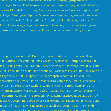
актатов Свидетелей Иеговы, Гражданский Совет, Центр анализа
астоящая Россия, Глобальная сеть журналистов-расследователей, Служба
a Asocicion de Rusos Libres, Союз за возвращение Северных территорий,
еста, Радио Свободная Европа, Германское общество изучения Восточной
ouncils for International Education, Cultural Vistas, Institute of
, Российско-канадский демократический альянс, Школа международных
е антивоенное сопротивление, Комитет независимости Ингушетии,
ты прав граждан Штаб, Институт права и публичной политики, Фонд
инициатива, Гражданский Союз, Хасдей Ерушалаим, Центр поддержки и
социально-информационных инициатив Действие, Благотворительный фонд
Так, Сова, центр Анна, Проект Апрель, Самарская губерния, Эра здоровья,
я группа, Женщины Евразии, Институт прав человека, Фонд защиты
Гражданское действие, Центр независимых социологических исследований,
стран, Гражданское содействие, Трансперенси Интернешнл-Р, Центр
н, Фонд поддержки свободы прессы, Гражданский контроль, Человек и
тут Развития Свободы Информации, Экозащита!-Женсовет, Общественный
й Павел Юрьевич, Шнырова Ольга Вадимовна, Чанышева Лилия Айратовна,
ин Сергей Георгиевич, Пивоваров Андрей Сергеевич, Аверин Виталий
вич, Каргалицкий Борис Юльевич, Созаев Валерий Валерьевич, Исламов