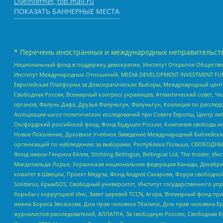
LiveInternet, top.mail.ru
ПОКАЗАТЬ БАННЕРНЫЕ МЕСТА
* Перечень иностранных и международных неправительств
Национальный фонд в поддержку демократии, Институт Открытое Общество
Институт Международных Отношений, MEDIA DEVELOPMENT INVESTMENT FUND,
Европейская Платформа за Демократические Выборы, Международный цент
Свободная Россия, Всемирный конгресс украинцев, Атлантический совет, Ч
органов, Фалунь Дафа, Друзья Фалуньгун, Фалуньгун, Коалиция по рассле
Ассоциация школ политических исследований при Совете Европы, Центр ли
Оксфордский российский фонд, Фонд Будущее России, Компания свободы ин
Новое Поколение, Духовное Учебное Заведение Международный Библейский
организаций по наблюдению за выборами, Республика Польша, СВОБОДНЫЙ
Фонд имени Генриха Бёлля, Stichting Bellingcat, Bellingcat Ltd, The Inside
Макдональда-Лорье, Украинская национальная федерация Канады, Декабрис
комитет в Швеции, Проект Медуза, Фонд Андрея Сахарова, Форум свободной 
Solidarus, КрымSOS, Свободный университет, Институт государственного у
борьбы с коррупцией Инк, Завет церквей TCCN, Агора, Всемирный фонд при
имени Бориса Звозскова, Дом прав человека Тбилиси, Дом прав человека Ер
журналистов расследователей, АЛЛАТРА, За свободную Россию, Свободная Б