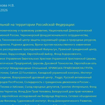
хова Н.В.
2026
льной на территории Российской Федерации:
кономическому и правовому развитию, Национальный Демократический
менной России, Черноморский фонд регионального сотрудничества,
, Тихоокеанский центр защиты окружающей среды и природных ресурсов,
 Хармони, Родники дракона, Врачи против насильственного извлечения
по расследованию преследований Фалуньгун, Пражский гражданский центр,
бмен, Бард колледж, Европейский выбор, Фонд Ходорковского,
ное Управление Евангельских Христиан Украинской Христианской Церкви,
огических Предприятий, Церковь Духовной Технологии, Европейская сеть
ий Институт Международных Отношений, КРИМСЬКА ПРАВОЗАХИСНА ГРУПА,
стонии, Calvert 22 Foundation, Канадский украинский конгресс, Институт
ждение, Всеукраинский духовный центр , Риддл, Русский антивоенный
ародов ПостРоссии, Солидарность с гражданским движением в России –
в Тисима и Хабомаи, Съезд народных депутатов, Гринпис Интернешнл, Фонд
ека Чернигов, Фонд Дом Прав Человека, Белорусский дом прав человека
нтр европейских исследований им Вилфрида Мартенса, Сетевое объединение
Чам Финланд, Гудзоновский институт, Фонд Демократического Развития,