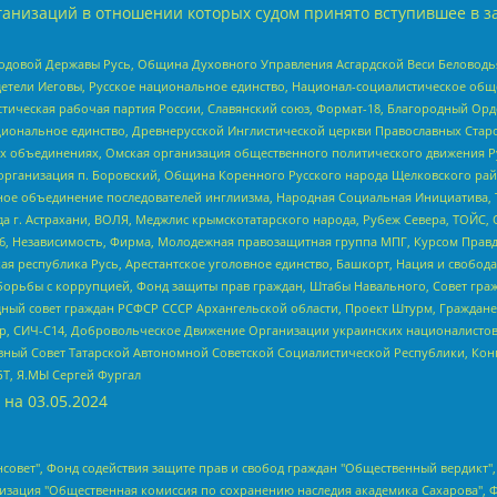
анизаций в отношении которых судом принято вступившее в з
 Родовой Державы Русь, Община Духовного Управления Асгардской Веси Беловод
детели Иеговы, Русское национальное единство, Национал-социалистическое об
истическая рабочая партия России, Славянский союз, Формат-18, Благородный Ор
ациональное единство, Древнерусской Инглистической церкви Православных Ста
ных объединениях, Омская организация общественного политического движения Р
рганизация п. Боровский, Община Коренного Русского народа Щелковского район
гиозное объединение последователей инглиизма, Народная Социальная Инициатива,
 г. Астрахани, ВОЛЯ, Меджлис крымскотатарского народа, Рубеж Севера, ТОЙС, 
6, Независимость, Фирма, Молодежная правозащитная группа МПГ, Курсом Правд
ая республика Русь, Арестантское уголовное единство, Башкорт, Нация и свобода,
орьбы с коррупцией, Фонд защиты прав граждан, Штабы Навального, Совет гражд
ный совет граждан РСФСР СССР Архангельской области, Проект Штурм, Граждане 
tsApp, СИЧ-С14, Добровольческое Движение Организации украинских националисто
ный Совет Татарской Автономной Советской Социалистической Республики, Кон
БТ, Я.МЫ Сергей Фургал
 на
03.05.2024
мная некоммерческая организация "Центр по работе с проблемой насилия "НАСИЛИЮ.НЕТ", Межрегиональный профессиональный союз работников здравоохранения "Альянс врачей", Юридическое лицо, зарегистрированное в Латвийской Республике, SIA "Medusa Project" (регистрационный номер 40103797863, дата регистрации 10.06.2014), Некоммерческая организация "Фонд по борьбе с коррупцией", Автономная некоммерческая организация "Институт права и публичной политики", Баданин Роман Сергеевич, Гликин Максим Александрович, Железнова Мария Михайловна, Лукьянова Юлия Сергеевна, Маетная Елизавета Витальевна, Маняхин Петр Борисович, Чуракова Ольга Владимировна, Ярош Юлия Петровна, Юридическое лицо "The Insider SIA", зарегистрированное в Риге, Латвийская Республика (дата регистрации 26.06.2015), являющееся администратором доменного имени интернет-издания "The Insider SIA", https://theins.ru, Постернак Алексей Евгеньевич, Рубин Михаил Аркадьевич, Анин Роман Александрович, Юридическое лицо Istories fonds, зарегистрированное в Латвийской Республике (регистрационный номер 50008295751, дата регистрации 24.02.2020), Великовский Дмитрий Александрович, Долинина Ирина Николаевна, Мароховская Алеся Алексеевна, Шлейнов Роман Юрьевич, Шмагун Олеся Валентиновна, Общество с ограниченной ответственностью "Альтаир 2021", Общество с ограниченной ответственностью "Вега 2021", Общество с ограниченной ответственностью "Главный редактор 2021", Общество с ограниченной ответственностью "Ромашки монолит", Важенков Артем Валерьевич, Ивановская областная общественная организация "Центр гендерных исследований", Гурман Юрий Альбертович, Медиапроект "ОВД-Инфо", Егоров Владимир Владимирович, Жилинский Владимир Александрович, Общество с ограниченной ответственностью "ЗП", Иванова София Юрьевна, Карезина Инна Павловна, Кильтау Екатерина Викторовна, Петров Алексей Викторович, Пискунов Сергей Евгеньевич, Смирнов Сергей Сергеевич, Тихонов Михаил Сергеевич, Общество с ограниченной ответственностью "ЖУРНАЛИСТ-ИНОСТРАННЫЙ АГЕНТ", Арапова Галина Юрьевна, Вольтская Татьяна Анатольевна, Американская компания "Mason G.E.S. Anonymous Foundation" (США), являющаяся владельцем интернет-издания https://mnews.world/, Компания "Stichting Bellingcat", зарегистрированная в Нидерландах (дата регистрации 11.07.2018), Захаров Андрей Вячеславович, Клепиковская Екатерина Дмитриевна, Общество с ограниченной ответственностью "МЕМО", Перл Роман Александрович, Симонов Евгений Алексеевич, Соловьева Елена Анатольевна, Сотников Даниил Владимирович, Сурначева Елизавета Дмитриевна, Автономная некоммерческая организация по защите прав человека и информированию населения "Якутия – Наше Мнение", Общество с ограниченной ответственностью "Москоу диджитал медиа", с 26.01.2023 Общество с ограниченной ответственностью "Чайка Белые сады", Ветошкина Валерия Валерьевна, Заговора Максим Александрович, Межрегиональное общественное движение "Российская ЛГБТ - сеть", Оленичев Максим Владимирович, Павлов Иван Юрьевич, Скворцова Елена Сергеевна, Общество с ограниченной ответственностью "Как бы инагент", Кочетков Игорь Викторович, Общество с ограниченной ответственностью "Честные выборы", Еланчик Олег Александрович, Общество с ограниченной ответственностью "Нобелевский призыв", Гималова Регина Эмилевна, Григорьев Андрей Валерьевич, Григорьева Алина Александровна, Ассоциация по содействию защите прав призывников, альтернативнослужащих и военнослужащих "Правозащитная группа "Гражданин.Армия.Право", Хисамова Регина Фаритовна, Автономная некоммерческая организация по реализации социально-правовых программ "Лилит", Дальн