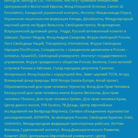
Bellingcat, Bellingcat Ltd, The Insider, Институт правовой инициативы
Центральной и Восточной Европы, Фонд Открытой Эстонии, Calvert 22
Foundation, Канадский украинский конгресс, Институт Макдональда-Лорье,
Украинская национальная федерация Канады, Декабристы, Международный
научный центр им Вудро Вильсона, Свободная пресса, Возрождение,
Всеукраинский духовный центр , Риддл, Русский антивоенный комитет в
Швеции, Проект Медуза, Фонд Андрея Сахарова, Форум свободной России,
Лига Свободных Наций, Transparеncy International, Форум Свободных
Народов ПостРоссии, Солидарность с гражданским движением в России –
Solidarus, КрымSOS, Свободный университет, Институт государственного
управления, Форум гражданского общества Россия, Беллона, Союз жителей
островов Тисима и Хабомаи, Съезд народных депутатов, Гринпис
Интернешнл, Фонд борьбы с коррупцией Инк, Завет церквей TCCN, Агора,
Всемирный фонд природы, BDR Novaja Gazeta-Europe, Алтай проект,
Образовательный дом прав человека Чернигов, Фонд Дом Прав Человека,
Белорусский дом прав человека имени Бориса Звозскова, Дом прав
человека Тбилиси, Дом прав человека Ереван, Дом прав человека Крым,
Центр дикого лосося, TVR Studios, ТВ Дождь, Центр европейских
исследований им Вилфрида Мартенса, Сетевое объединение журналистов
расследователей, АЛЛАТРА, За свободную Россию, Свободная Бурятия, Uralic,
UnKremlin, Международная федерация транспортных рабочих, ИстЧам
Финланд, Гудзоновский институт, Фонд Демократического Развития,
Комитет-2024, Центрально-Европейский университет, Центр