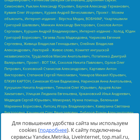
Для повышения удобства сайта мы используем
cookies (
подробнее
). К сайту подключены
сервисы Yandex.Metrika, LiveInternet, top.mail.ru,
Источник:
https://minjust.gov.ru/uploaded/files/reestr-