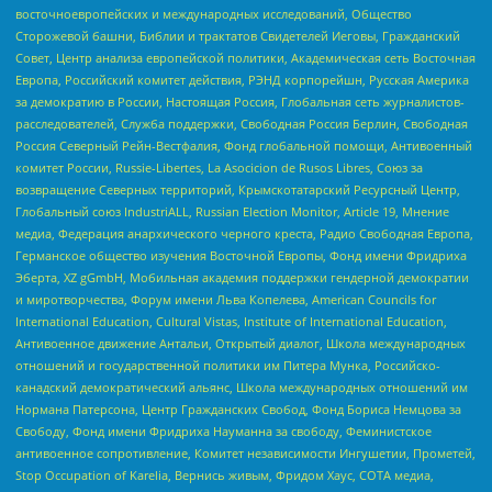
восточноевропейских и международных исследований, Общество
Сторожевой башни, Библии и трактатов Свидетелей Иеговы, Гражданский
Совет, Центр анализа европейской политики, Академическая сеть Восточная
Европа, Российский комитет действия, РЭНД корпорейшн, Русская Америка
за демократию в России, Настоящая Россия, Глобальная сеть журналистов-
расследователей, Служба поддержки, Свободная Россия Берлин, Свободная
Россия Северный Рейн-Вестфалия, Фонд глобальной помощи, Антивоенный
комитет России, Russie-Libertes, La Asocicion de Rusos Libres, Союз за
возвращение Северных территорий, Крымскотатарский Ресурсный Центр,
Глобальный союз IndustriALL, Russian Election Monitor, Article 19, Мнение
медиа, Федерация анархического черного креста, Радио Свободная Европа,
Германское общество изучения Восточной Европы, Фонд имени Фридриха
Эберта, XZ gGmbH, Мобильная академия поддержки гендерной демократии
и миротворчества, Форум имени Льва Копелева, American Councils for
International Education, Cultural Vistas, Institute of International Education,
Антивоенное движение Антальи, Открытый диалог, Школа международных
отношений и государственной политики им Питера Мунка, Российско-
канадский демократический альянс, Школа международных отношений им
Нормана Патерсона, Центр Гражданских Свобод, Фонд Бориса Немцова за
Свободу, Фонд имени Фридриха Науманна за свободу, Феминистское
антивоенное сопротивление, Комитет независимости Ингушетии, Прометей,
Stop Occupation of Karelia, Вернись живым, Фридом Хаус, СОТА медиа,