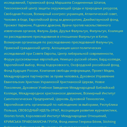
исследований, Германский фонд Маршалла Соединенных Штатов,
Тихоокеанский центр защиты окружающей среды и природных ресурсов,
Свободная Россия, Всемирный конгресс украинцев, Атлантический совет,
Человек в беде, Европейский фонд за демократию, Джеймстаунский фонд,
Прожект Хармони, Родники дракона, Врачи против насильственного
извлечения органов, Фалунь Дафа, Друзья Фалуньгун, Фалуньгун, Коалиция
по расследованию преследования в отношении Фалуньгун в Китае,
Всемирная организация по расследованию преследований Фалуньгун,
Пражский гражданский центр, Ассоциация школ политических
исследований при Совете Европы, Центр либеральной современности,
Форум русскоязычных европейцев, Немецко-русский обмен, Бард колледж,
Европейский выбор, Фонд Ходорковского, Оксфордский российский фонд,
Фонд Будущее России, Компания свободы информации, Проект Медиа,
Международное партнерство за права человека, Духовное Управление
Евангельских Христиан Украинской Христианской Церкви, Новое
Поколение, Духовное Учебное Заведение Международный Библейский
Колледж, Международное христианское движение, Всемирный Институт
Саентологических Предприятий, Церковь Духовной Технологии,
Европейская сеть организаций по наблюдению за выборами, Республика
Польша, СВОБОДНЫЙ ИДЕЛЬ-УРАЛ, Ассоциация развития журналистики,
IStories fonds, Королевский Институт Международных Отношений,
КРИМСЬКА ПРАВОЗАХИСНА ГРУПА, Фонд имени Генриха Бёлля, Stichting