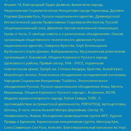
Формат-18, Благородный Орден Дьявола, Армия воли народа,
Национальная Социалистическая Инициатива города Череповца, Духовно-
Родовая Держава Русь, Русское национальное единство, Древнерусской
Инглистической церкви Православных Староверов-Инглингов, Русский
общенациональный союз, Движение против нелегальной иммиграции,
Кровь и Честь, О свободе совести и о религиозных объединениях, Омская
организация общественного политического движения Русское
национальное единство, Северное Братство, Клуб Болельщиков
Футбольного Клуба Динамо, Файзрахманисты, Мусульманская религиозная
организация п. Боровский, Община Коренного Русского народа
Щелковского района, Правый сектор, УНА - УНСО, Украинская
повстанческая армия, Тризуб им. Степана Бандеры, Братство, Белый Крест,
Misanthropic division, Религиозное объединение последователей инглиизма,
Народная Социальная Инициатива, TulaSkins, Этнополитическое
объединение Русские, Русское национальное объединение Атака, Мечеть
Мирмамеда, Община Коренного Русского народа г. Астрахани, ВОЛЯ,
Меджлис крымскотатарского народа, Рубеж Севера, ТОЙС, О
противодействии экстремистской деятельности, РЕВТАТПОД, Артподготовка,
Штольц, В честь иконы Божией Матери Державная, Сектор 16,
Независимость, Фирма, Молодежная правозащитная группа МПГ, Курсом
Правды и Единения, Каракольская инициативная группа, Автоград Крю,
Союз Славянских Сил Руси, Алля-Аят, Благотворительный пансионат Ак Умут,