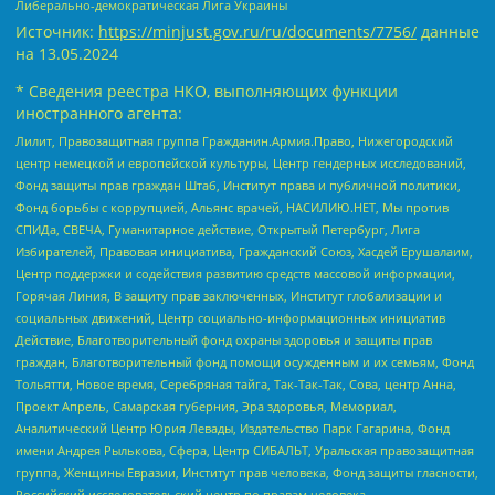
Либерально-демократическая Лига Украины
Источник:
https://minjust.gov.ru/ru/documents/7756/
данные
на
13.05.2024
* Сведения реестра НКО, выполняющих функции
иностранного агента:
Лилит, Правозащитная группа Гражданин.Армия.Право, Нижегородский
центр немецкой и европейской культуры, Центр гендерных исследований,
Фонд защиты прав граждан Штаб, Институт права и публичной политики,
Фонд борьбы с коррупцией, Альянс врачей, НАСИЛИЮ.НЕТ, Мы против
СПИДа, СВЕЧА, Гуманитарное действие, Открытый Петербург, Лига
Избирателей, Правовая инициатива, Гражданский Союз, Хасдей Ерушалаим,
Центр поддержки и содействия развитию средств массовой информации,
Горячая Линия, В защиту прав заключенных, Институт глобализации и
социальных движений, Центр социально-информационных инициатив
Действие, Благотворительный фонд охраны здоровья и защиты прав
граждан, Благотворительный фонд помощи осужденным и их семьям, Фонд
Тольятти, Новое время, Серебряная тайга, Так-Так-Так, Сова, центр Анна,
Проект Апрель, Самарская губерния, Эра здоровья, Мемориал,
Аналитический Центр Юрия Левады, Издательство Парк Гагарина, Фонд
имени Андрея Рылькова, Сфера, Центр СИБАЛЬТ, Уральская правозащитная
группа, Женщины Евразии, Институт прав человека, Фонд защиты гласности,
Российский исследовательский центр по правам человека,