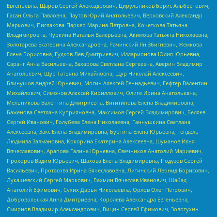
Евгеньевна, Щаров Сергей Алексадрович, Цирульников Борис Альбертович,
Гасан Ольга Павловна, Паутов Юрий Анатольевич, Верховский Александр
Маркович, Пислакова-Паркер Марина Петровна, Кочеткова Татьяна
Владимировна, Чуркина Наталья Валерьевна, Акимова Татьяна Николаевна,
Золотарева Екатерина Александровна, Рачинский Ян Збигневич, Жемкова
Елена Борисовна, Гудков Лев Дмитриевич, Илларионова Юлия Юрьевна,
Саранг Анна Васильевна, Захарова Светлана Сергеевна, Аверин Владимир
Анатольевич, Щур Татьяна Михайловна, Щур Николай Алексеевич,
Блинушов Андрей Юрьевич, Мосин Алексей Геннадьевич, Гефтер Валентин
Михайлович, Симонов Алексей Кириллович, Флиге Ирина Анатольевна,
Мельникова Валентина Дмитриевна, Вититинова Елена Владимировна,
Баженова Светлана Куприяновна, Максимов Сергей Владимирович, Беляев
Сергей Иванович, Голубева Елена Николаевна, Ганнушкина Светлана
Алексеевна, Закс Елена Владимировна, Буртина Елена Юрьевна, Гендель
Людмила Залмановна, Кокорина Екатерина Алексеевна, Шуманов Илья
Вячеславович, Арапова Галина Юрьевна, Свечников Анатолий Мариевич,
Прохоров Вадим Юрьевич, Шахова Елена Владимировна, Подузов Сергей
Васильевич, Протасова Ирина Вячеславовна, Литинский Леонид Борисович,
Лукашевский Сергей Маркович, Бахмин Вячеслав Иванович, Шабад
Анатолий Ефимович, Сухих Дарья Николаевна, Орлов Олег Петрович,
Добровольская Анна Дмитриевна, Королева Александра Евгеньевна,
Смирнов Владимир Александрович, Вицин Сергей Ефимович, Золотухин