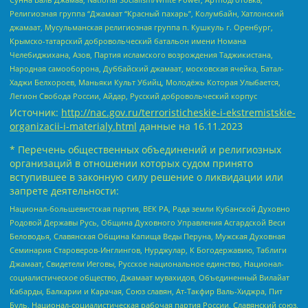
Религиозная группа “Джамаат “Красный пахарь”, Колумбайн, Хатлонский
джамаат, Мусульманская религиозная группа п. Кушкуль г. Оренбург,
Крымско-татарский добровольческий батальон имени Номана
Челебиджихана, Азов, Партия исламского возрождения Таджикистана,
Народная самооборона, Дуббайский джамаат, московская ячейка, Батал-
Хаджи Белхороев, Маньяки Культ Убийц, Молодёжь Которая Улыбается,
Легион Свобода России, Айдар, Русский добровольческий корпус
Источник:
http://nac.gov.ru/terroristicheskie-i-ekstremistskie-
organizacii-i-materialy.html
данные на
16.11.2023
* Перечень общественных объединений и религиозных
организаций в отношении которых судом принято
вступившее в законную силу решение о ликвидации или
запрете деятельности:
Национал-большевистская партия, ВЕК РА, Рада земли Кубанской Духовно
Родовой Державы Русь, Община Духовного Управления Асгардской Веси
Беловодья, Славянская Община Капища Веды Перуна, Мужская Духовная
Семинария Староверов-Инглингов, Нурджулар, К Богодержавию, Таблиги
Джамаат, Свидетели Иеговы, Русское национальное единство, Национал-
социалистическое общество, Джамаат мувахидов, Объединенный Вилайат
Кабарды, Балкарии и Карачая, Союз славян, Ат-Такфир Валь-Хиджра, Пит
Буль, Национал-социалистическая рабочая партия России, Славянский союз,