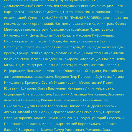
Дальневосточный центр развития гражданских инициатив и социального
партнерства, Гражданское действие, Центр независимых социологических
исследований, Сутяжник, АКАДЕМИЯ ПО ПРАВАМ ЧЕЛОВЕКА, Центр развития
некоммерческих организаций, Частное учреждение в Калининграде Совета
Министров северных стран, Гражданское содействие, Трансперенси
Интернешнл-Р, Центр Защиты Прав Средств Массовой Информации,
Институт развития прессы - Сибирь, Частное учреждение в Санкт-
Петербурге Совета Министров Северных Стран, Фонд поддержки свободы
прессы, Гражданский контроль, Человек и Закон, Общественная комиссия
по сохранению наследия академика Сахарова, Информационное агентство
МЕМО. РУ, Институт региональной прессы, Институт Развития Свободы
Информации, Экозащита!-Женсовет, Общественный вердикт, Евразийская
антимонопольная ассоциация, Бедушев Петр Петрович, Дзугкоева Регина
Николаевна, Кривенко Сергей Владимирович, Милославский Павел
Юрьевич, Шнырова Ольга Вадимовна, Чанышева Лилия Айратовна,
Сидорович Ольга Борисовна, Туровский Александр Алексеевич, Васильева
Анастасия Евгеньевна, Ривина Анна Валерьевна, Бойко Анатолий
Николаевич, Дугин Сергей Георгиевич, Пивоваров Андрей Сергеевич,
Аверин Виталий Евгеньевич, Барахоев Магомед Бекханович, Шарипков
Олег Викторович, Мошель Ирина Ароновна, Шведов Григорий Сергеевич,
Пономарев Лев Александрович, Каргалицкий Борис Юльевич, Созаев
Валерий Валерьевич, Исламов Тимур Рифгатович, Романова Ольга