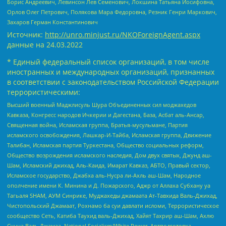
Борис Андреевич, Левинсон Лев Семенович, Локшина Татьяна Иосифовна,
Орлов Олег Петрович, Полякова Мара Федоровна, Резник Генри Маркович,
Захаров Герман Константинович
Источник:
http://unro.minjust.ru/NKOForeignAgent.aspx
данные на
24.03.2022
* Единый федеральный список организаций, в том числе
иностранных и международных организаций, признанных
в соответствии с законодательством Российской Федерации
террористическими:
Высший военный Маджлисуль Шура Объединенных сил моджахедов
Кавказа, Конгресс народов Ичкерии и Дагестана, База, Асбат аль-Ансар,
Священная война, Исламская группа, Братья-мусульмане, Партия
исламского освобождения, Лашкар-И-Тайба, Исламская группа, Движение
Талибан, Исламская партия Туркестана, Общество социальных реформ,
Общество возрождения исламского наследия, Дом двух святых, Джунд аш-
Шам, Исламский джихад, Аль-Каида, Имарат Кавказ, АБТО, Правый сектор,
Исламское государство, Джабха аль-Нусра ли-Ахль аш-Шам, Народное
ополчение имени К. Минина и Д. Пожарского, Аджр от Аллаха Субхану уа
Тагьаля SHAM, АУМ Синрике, Муджахеды джамаата Ат-Тавхида Валь-Джихад,
Чистопольский Джамаат, Рохнамо ба суи давлати исломи, Террористическое
сообщество Сеть, Катиба Таухид валь-Джихад, Хайят Тахрир аш-Шам, Ахлю
Сунна Валь Джамаа, National Socialism/White Power, Артподготовка,