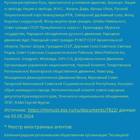
Русская республика Русь, Арестантское уголовное единство, Башкорт, Нация
и свобода, Нация и свобода, W.H.С., Фалунь Дафа, Иртыш Ultras, Русский
Патриотический клуб-Новокузнецк/РПК, Сибирский державный союз, Фонд
борьбы с коррупцией, Фонд защиты прав граждан, Штабы Навального,
Совет граждан СССР Прикубанского округа г. Краснодара, Мужское
государство, Народное объединение русского движения, Народное
движение Адат, Народный совет граждан РСФСР СССР Архангельской
области, Проект Штурм, Граждане СССР, Держава Союз Советских Светлых
Родов, Совет Советских Социалистических Районов, Meta Platforms Inc,
Facebook, Instagram, WhatsApp, СИЧ-С14, Добровольческое Движение
Организации украинских националистов, Черный Комитет, Татарстанское
Региональное Всетатарское общественное движение, Невоград,
Молодежное Демократическое Движение Весна, Верховный Совет
Татарской Автономной Советской Социалистической Республики, Конгресс
ойрат-калмыцкого народа, Исполнительный комитет совета народных
депутатов Красноярского края, Этническое национальное объединение,
ЛГБТ, Я.МЫ Сергей Фургал
Источник:
https://minjust.gov.ru/ru/documents/7822/
данные
на
03.05.2024
* Реестр иностранных агентов:
Калининградская региональная общественная организация "Экозащита!-Женсовет", Фонд содействия защите прав и свобод граждан "Общественный вердикт", Фонд "Институт Развития Свободы Информации", Частное учреждение "Информационное агентство МЕМО. РУ", Региональная общественная организация "Общественная комиссия по сохранению наследия академика Сахарова", Фонд поддержки свободы прессы, Санкт-Петербургская общественная правозащитная организация "Гражданский контроль", Межрегиональная общественная организация "Информационно-просветительский центр "Мемориал", Региональный Фонд "Центр Защиты Прав Средств Массовой Информации", с 05.12.2023 Фонд "Центр Защиты Прав Средств массовой информации", Региональная общественная благотворительная организация помощи беженцам и мигрантам "Гражданское содействие", Негосударственное образовательное учреждение дополнительного профессионального образования (повышение квалификации) специалистов "АКАДЕМИЯ ПО ПРАВАМ ЧЕЛОВЕКА", Свердловская региональная общественная организация "Сутяжник", Автономная некоммерческая организация "Центр независимых социологических исследований", Союз общественных объединений "Российский исследовательский центр по правам человека", Региональное общественное учреждение научно-информационный центр "МЕМОРИАЛ", Некоммерческая организация "Фонд защиты гласности", Автономная некоммерческая организация "Институт прав человека", Городская общественная организация "Екатеринбургское общество "МЕМОРИАЛ", Городская общественная организация "Рязанское историко-просветительское и правозащитное общество "Мемориал" (Рязанский Мемориал), Челябинский региональный орган общественной самодеятельности – женское общественное объединение "Женщины Евразии", Челябинский региональный орган общественной самодеятельности "Уральская правозащитная группа", Фонд содействия защите здоровья и социальной справедливости имени Андрея Рылькова, Автономная Некоммерческая Организация "Аналитический Центр Юрия Левады", Автономная некоммерческая организация социальной поддержки населения "Проект Апрель", Региональная общественная организация помощи женщинам и детям, находящимся в кризисной ситуации "Информационно-методический центр "Анна", Фонд содействия развитию массовых коммуникаций и правовому просвещению "Так-так-Так", Фонд содействия устойчивому развитию "Серебряная тайга", Свердловский региональный общественный фонд социальных проектов "Новое время", "Idel.Реалии", Кавказ.Реалии, Крым.Реалии, Телеканал Настоящее Время, Татаро-башкирская служба Радио Свобода (Azatliq Radiosi), Радио Свободная Европа/Радио Свобода (PCE/PC), "Сибирь.Реалии", "Фактограф", Благотворительный фонд помощи осужденным и их семьям, Автономная некоммерческая организация "Институт глобализации и социальных движений", Фонд "В защиту прав заключенных", Частное учреждение "Центр поддержки и содействия развитию средств массовой информации", Пензенский региональный общественный благотворительный фонд "Гражданский союз", "Север.Реалии", Некоммерческая организация Фонд "Правовая инициатива", Общество с ограниченной ответственностью "Радио Свободная Европа/Радио Свобода", Чешское информационное агентство "MEDIUM-ORIENT", Красноярская региональная общественная организация "Мы против СПИДа", Камалягин Денис Николаевич, Маркелов Сергей Евгеньевич, Пономарев Лев Александрович, Савицкая Людмила Алексеевна, Автономная некоммерческая организация "Центр по работе с проблемой насилия "НАСИЛИЮ.НЕТ", Межрегиональный профессиональный союз работников здравоохранения "Альянс врачей", Юридическое лицо, зарегистрированное в Латвийской Республике, SIA "Medusa Project" (регистрационный номер 40103797863, дата регистрации 10.06.2014), Некоммерческая организация "Фонд по борьбе с коррупцией", Автономная некоммерческая организация "Институт права и публичной политики", Баданин Роман Сергеевич, Гликин Максим Александрович, Железнова Мария Михайловна, Лукьянова Юлия Сергеевна, Маетная Елизавета Витальевна, Маняхин Петр Борисович, Чуракова Ольга Владимировна, Ярош Юлия Петровна, Юридическое лицо "The Insider SIA", зарегистрированное в Риге, Латвийская Республика (дата регистрации 26.06.2015), являющееся администратором доменного имени интернет-издания "The Insider SIA", https://theins.ru, Постернак Алексей Евгеньевич, Рубин Михаил Аркадьевич, Анин Роман Александрович, Юридическое лицо Istories fonds, зарегистрированное в Латвийской Республике (регистрационный номер 50008295751, дата регистрации 24.02.2020), Великовский Дмитрий Александрович, Долинина Ирина Николаевна, Мароховская Алеся Алексеевна, Шлейнов Роман Юрьевич, Шмагун Олеся Валентиновна, Общество с ограниченной ответственностью "Альтаир 2021", Общество с ограниченной ответственностью "Вега 2021", Общество с ограниченной ответственностью "Главный редактор 2021", Общество с ограниченной ответственностью "Ромашки монолит", Важенков Артем Валерьевич, Ивановская областная общественная организация "Центр гендерных исследований", Гурман Юрий Альбертович, Медиапроект "ОВД-Инфо", Егоров Владимир Владимирович, Жилинский Владимир Александрович, Общество с ограниченной ответственностью "ЗП", Иванова София Юрьевна, Карезина Инна Павловна, Кильтау Екатерина Викторовна, Петров Алексей Викторович, Пискунов Сергей Евгеньевич, Смирнов Сергей Сергеевич, Тихонов Михаил Сергеевич, Общество с ограниченной ответственностью "ЖУРНАЛИСТ-ИНОСТРАННЫЙ АГЕНТ", Арапова Галина Юрьевна, Вольтская Татьяна Анатольевна, Американская компания "Mason G.E.S. Anonymous Foundation" (США), являющаяся владельцем интернет-издания https://mnews.world/, Компания "Stichting Bellingcat", зарегистрированная в Нидерландах (дата регистрации 11.07.2018), Захаров Андрей Вячеславович, Клепиковская Екатерина Дмитриевна, Общество с ограниченной ответственностью "МЕМО", Перл Роман Александрович, Симонов Евгений Алексеевич, Соловьева Елена Анатольевна, Сотников Даниил Владимирович, Сурначева Елизавета Дмитриевна, Автономная некоммерческая организация по защите прав человека и информированию населения "Якутия – Наше Мнение", Общество с ограниченной ответственностью "Москоу диджитал медиа", с 26.01.2023 Общество с ограниченной ответственностью "Чайка Белые сады", Ветошкина Валерия Валерьевна, Заговора Максим Александрович, Межрегиональное общественное движение "Российская ЛГБТ - сеть", Оленичев Максим Владимирович, Павлов Иван Юрьевич, Скворцова Елена Сергеевна, Общество с ограниченной ответственностью "Как бы инагент", Кочетков Игорь Викторович, Общество с ограниченной ответственностью "Честные выборы", Еланчик Олег Александрович, Общество с ограниченной ответственностью "Нобелевский призыв", Гималова Регина Эмилевна, Григорьев Андрей Валерьевич, Григорьева Алина Александровна, Ассоциация по содействию защите прав призывников, альтернативнослужащих и военнослужащих "Правозащитная группа "Гражданин.Армия.Право", Хисамова Регина Фаритовна, Автономная некоммерческая организация по реализации социально-правовых программ "Лилит", Дальневосточное общественное движение "Маяк", Санкт-Петербургская ЛГБТ-инициативная группа "Выход", Инициативная группа ЛГБТ+ "Реверс", Алексеев Андрей Викторович, Бекбулатова Таисия Львовна, Беляев Иван Михайлович, Владыкина Елена Сергеевна, Гельман Марат Александрович, Никульшина Вероника Юрьевна, Толоконникова Надежда Андреевна, Шендерович Виктор Анатольевич, Общество с ограниченной ответственностью "Данное сообщение", Общество с ограниченной ответственностью Издательский дом "Новая глава", Айнбиндер Александра Александровна, Московский комьюнити-центр для ЛГБТ+инициатив, Благотворительный фонд развития филантропии, Deutsche Welle (Германия, Kurt-Schumacher-Strasse 3, 53113 Bonn), Борзунова Мария Михайловна, Воробьев Виктор Викторович, Голубева Анна Львовна, Константинова Алла Михайловна, Малкова Ирина Владимировна, Мурадов Мурад Абдулгалимович, Осетинская Елизавета Николаевна, Понасенков Евгений Николаевич, Ганапольский Матвей Юрьевич, Киселев Евгений Алексеевич, Борухович Ирина Григорьевна, Дремин Иван Тимофеевич, Дубровский Дмитрий Викторович, Красноярская региональная общественная организация поддержки и развития альтернативных образовательных технологий и межкультурных коммуникаций "ИНТЕРРА", Маяковская Екатерина Алексеевна, Фейгин Марк Захарович, Филимонов Андрей Викторович, Дзугкоева Регина Николаевна, Доброхотов Роман Александрович, Дудь Юрий Александрович, Елкин Сергей Владимирович, Кругликов Кирилл Игоревич, Сабунаева Мария Леонидовна, Семенов Алексей Владимирович, Шаинян Карен Багратович, Шульман Екатерина Михайловна, Асафьев Артур Валерьевич, Вахштайн Виктор Семенович, Венедиктов Алексей Алексеевич, Лушникова Екатерина Евгеньевна, Волков Леонид Михайлович, Невзоров Александр Глебович, Пархоменко Сергей Борисович, Сироткин Ярослав Николаевич, Кара-Мурза Владимир Владимирович, Баранова Наталья Владимировна, Гозман Леонид Яковлевич, Кагарлицкий Борис Юльевич, Климарев Михаил Валерьевич, Милов Владимир Станиславович, Автономная некоммерческая организация Краснодарский центр современного искусства "Типография", Моргенштерн Алишер Тагирович, Соболь Любовь Эдуардовна, Общество с ограниченной ответственностью "ЛИЗА НОРМ", Каспаров Гарри Кимович, Ходорковский Михаил Борисович, Общество с ограниченной ответственностью "Апрельские тезисы", Данилович Ирина Брониславовна, Кашин Олег Владимирович, Петров Николай Владимирович, Пивоваров Алексей Владимирович, Соколов Михаил Владимирович, Цветкова Юлия Владимировна, Чичваркин Евгений Александрович, Комитет против пыток/Команда против пыток, Общество с ограниченной ответственностью "Первый научный", Общество с ограниченной ответственностью "Вертолет и ко", Белоцерковская Вероника Борисовна, Кац Максим Евгеньевич, Лазарева Татьяна Юрьевна, Шаведдинов Руслан Табризович, Яшин Илья Валерьевич, Общество с ограниченной ответственностью "Иноагент ААВ", Алешковский Дмитрий Петрович, Альбац Евгения Марковна, Быков Дмитрий Львович, Галямина Юлия Евгеньевна, Лойко Сергей Леонидович, Мартынов Кирилл Константинович, Медведев Сергей Александрович, Крашенинников Федор Геннадиевич, Гордеева Катерина Вл