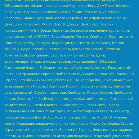
Образовательный дом прав человека Чернигов, Фонд Дом Прав Человека,
Белорусский дом прав человека имени Бориса Звозскова, Дом прав
человека Тбилиси, Дом прав человека Ереван, Дом прав человека Крым,
Центр дикого лосося, TVR Studios, ТВ Дождь, Центр европейских
исследований им Вилфрида Мартенса, Сетевое объединение журналистов
расследователей, АЛЛАТРА, За свободную Россию, Свободная Бурятия, Uralic,
UnKremlin, Международная федерация транспортных рабочих, ИстЧам
Финланд, Гудзоновский институт, Фонд Демократического Развития,
Комитет-2024, Центрально-Европейский университет, Центр
восточноевропейских и международных исследований, Общество
Сторожевой башни, Библии и трактатов Свидетелей Иеговы, Гражданский
Совет, Центр анализа европейской политики, Академическая сеть Восточная
Европа, Российский комитет действия, РЭНД корпорейшн, Русская Америка
за демократию в России, Настоящая Россия, Глобальная сеть журналистов-
расследователей, Служба поддержки, Свободная Россия Берлин, Свободная
Россия Северный Рейн-Вестфалия, Фонд глобальной помощи, Антивоенный
комитет России, Russie-Libertes, La Asocicion de Rusos Libres, Союз за
возвращение Северных территорий, Крымскотатарский Ресурсный Центр,
Глобальный союз IndustriALL, Russian Election Monitor, Article 19, Мнение
медиа, Федерация анархического черного креста, Радио Свободная Европа,
Германское общество изучения Восточной Европы, Фонд имени Фридриха
Эберта, XZ gGmbH, Мобильная академия поддержки гендерной демократии