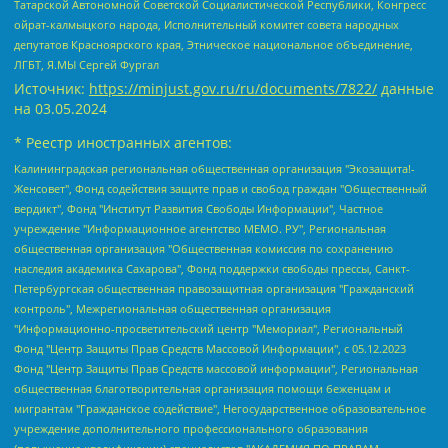
Татарской Автономной Советской Социалистической Республики, Конгресс
ойрат-калмыцкого народа, Исполнительный комитет совета народных
депутатов Красноярского края, Этническое национальное объединение,
ЛГБТ, Я.МЫ Сергей Фургал
Источник:
https://minjust.gov.ru/ru/documents/7822/
данные
на
03.05.2024
* Реестр иностранных агентов:
Калининградская региональная общественная организация "Экозащита!-Женсовет", Фонд содействия защите прав и свобод граждан "Общественный вердикт", Фонд "Институт Развития Свободы Информации", Частное учреждение "Информационное агентство МЕМО. РУ", Региональная общественная организация "Общественная комиссия по сохранению наследия академика Сахарова", Фонд поддержки свободы прессы, Санкт-Петербургская общественная правозащитная организация "Гражданский контроль", Межрегиональная общественная организация "Информационно-просветительский центр "Мемориал", Региональный Фонд "Центр Защиты Прав Средств Массовой Информации", с 05.12.2023 Фонд "Центр Защиты Прав Средств массовой информации", Региональная общественная благотворительная организация помощи беженцам и мигрантам "Гражданское содействие", Негосударственное образовательное учреждение дополнительного профессионального образования (повышение квалификации) специалистов "АКАДЕМИЯ ПО ПРАВАМ ЧЕЛОВЕКА", Свердловская региональная общественная организация "Сутяжник", Автономная некоммерческая организация "Центр независимых социологических исследований", Союз общественных объединений "Российский исследовательский центр по правам человека", Региональное общественное учреждение научно-информационный центр "МЕМОРИАЛ", Некоммерческая организация "Фонд защиты гласности", Автономная некоммерческая организация "Институт прав человека", Городская общественная организация "Екатеринбургское общество "МЕМОРИАЛ", Городская общественная организация "Рязанское историко-просветительское и правозащитное общество "Мемориал" (Рязанский Мемориал), Челябинский региональный орган общественной самодеятельности – женское общественное объединение "Женщины Евразии", Челябинский региональный орган общественной самодеятельности "Уральская правозащитная группа", Фонд содействия защите здоровья и социальной справедливости имени Андрея Рылькова, Автономная Некоммерческая Организация "Аналитический Центр Юрия Левады", Автономная некоммерческая организация социальной поддержки населения "Проект Апрель", Региональная общественная организация помощи женщинам и детям, находящимся в кризисной ситуации "Информационно-методический центр "Анна", Фонд содействия развитию массовых коммуникаций и правовому просвещению "Так-так-Так", Фонд содействия устойчивому развитию "Серебряная тайга", Свердловский региональный общественный фонд социальных проектов "Новое время", "Idel.Реалии", Кавказ.Реалии, Крым.Реалии, Телеканал Настоящее Время, Татаро-башкирская служба Радио Свобода (Azatliq Radiosi), Радио Свободная Европа/Радио Свобода (PCE/PC), "Сибирь.Реалии", "Фактограф", Благотворительный фонд помощи осужденным и их семьям, Автономная некоммерческая организация "Институт глобализации и социальных движений", Фонд "В защиту прав заключенных", Частное учреждение "Центр поддержки и содействия развитию средств массовой информации", Пензенский региональный общественный благотворительный фонд "Гражданский союз", "Север.Реалии", Некоммерческая организация Фонд "Правовая инициатива", Общество с ограниченной ответственностью "Радио Свободная Европа/Радио Свобода", Чешское информационное агентство "MEDIUM-ORIENT", Красноярская региональная общественная организация "Мы против СПИДа", Камалягин Денис Николаевич, Маркелов Сергей Евгеньевич, Пономарев Лев Александрович, Савицкая Людмила Алексеевна, Автономная некоммерческая организация "Центр по работе с проблемой насилия "НАСИЛИЮ.НЕТ", Межрегиональный профессиональный союз работников здравоохранения "Альянс врачей", Юридическое лицо, зарегистрированное в Латвийской Республике, SIA "Medusa Project" (регистрационный номер 40103797863, дата регистрации 10.06.2014), Некоммерческая организация "Фонд по борьбе с коррупцией", Автономная некоммерческая организация "Институт права и публичной политики", Баданин Роман Сергеевич, Гликин Максим Александрович, Железнова Мария Михайловна, Лукьянова Юлия Сергеевна, Маетная Елизавета Витальевна, Маняхин Петр Борисович, Чуракова Ольга Владимировна, Ярош Юлия Петровна, Юридическое лицо "The Insider SIA", зарегистрированное в Риге, Латвийская Республика (дата регистрации 26.06.2015), являющееся администратором доменного имени интернет-издания "The Insider SIA", https://theins.ru, Постернак Алексей Евгеньевич, Рубин Михаил Аркадьевич, Анин Роман Александрович, Юридическое лицо Istories fonds, зарегистрированное в Латвийской Республике (регистрационный номер 50008295751, дата регистрации 24.02.2020), Великовский Дмитрий Александрович, Долинина Ирина Николаевна, Мароховская Алеся Алексеевна, Шлейнов Роман Юрьевич, Шмагун Олеся Валентиновна, Общество с ограниченной ответственностью "Альтаир 2021", Общество с ограниченной ответственностью "Вега 2021", Общество с ограниченной ответственностью "Главный редактор 2021", Общество с ограниченной ответственностью "Ромашки монолит", Важенков Артем Валерьевич, Ивановская областная общественная организация "Центр гендерных исследований", Гурман Юрий Альбертович, Медиапроект "ОВД-Инфо", Егоров Владимир Владимирович, Жилинский Владимир Александрович, Общество с ограниченной ответственностью "ЗП", Иванова София Юрьевна, Карезина Инна Павловна, Кильтау Екатерина Викторовна, Петров Алексей Викторович, Пискунов Сергей Евгеньевич, Смирнов Сергей Сергеевич, Тихонов Михаил Сергеевич, Общество с ограниченной ответственностью "ЖУРНАЛИСТ-ИНОСТРАННЫЙ АГЕНТ", Арапова Галина Юрьевна, Вольтская Татьяна Анатольевна, Американская компания "Mason G.E.S. Anonymous Foundation" (США), являющаяся владельцем интернет-издания https://mnews.world/, Компания "Stichting Bellingcat", зарегистрированная в Нидерландах (дата регистрации 11.07.2018), Захаров Андрей Вячеславович, Клепиковская Екатерина Дмитриевна, Общество с ограниченной ответственностью "МЕМО", Перл Роман Александрович, Симонов Евгений Алексеевич, Соловьева Елена Анатольевна, Сотников Даниил Владимирович, Сурначева Елизавета Дмитриевна, Автономная некоммерческая организация по защите прав человека и информированию населения "Якутия – Наше Мнение", Общество с ограниченной ответственностью "Москоу диджитал медиа", с 26.01.2023 Общество с ограниченной ответственностью "Чайка Белые сады", Ветошкина Валерия Валерьевна, Заговора Максим Александрович, Межрегиональное общественное движение "Российская ЛГБТ - сеть", Оленичев Максим Владимирович, Павлов Иван Юрьевич, Скворцова Елена Сергеевна, Общество с ограниченной ответственностью "Как бы инагент", Кочетков Игорь Викторович, Общество с ограниченной ответственностью "Честные выборы", Еланчик Олег Александрович, Общество с ограниченной ответственностью "Нобелевский призыв", Гималова Регина Эмилевна, Григорьев Андрей Валерьевич, Григорьева Алина Александровна, Ассоциация по содействию защите прав призывников, альтернативнослужащих и военнослужащих "Правозащитная группа "Гражданин.Армия.Право", Хисамова Регина Фаритовна, Автономная некоммерческая организация по реализации социально-правовых программ "Лилит", Дальневосточное общественное движение "Маяк", Санкт-Петербургская ЛГБТ-инициативная группа "Выход", Инициативная группа ЛГБТ+ "Реверс", Алексеев Андрей Викторович, Бекбулатова Таисия Львовна, Беляев Иван Михайлович, Владыкина Елена Сергеевна, Гельман Марат Александрович, Никульшина Вероника Юрьевна, Толоконникова Надежда Андреевна, Шендерович Виктор Анатольевич, Общество с ограниченной ответственностью "Данное сообщение", Общество с ограниченной ответственностью Издательский дом "Новая глава", Айнбиндер Александра Александровна, Московский комьюнити-центр для ЛГБТ+инициатив, Благотворительный фонд развития филантропии, Deutsche Welle (Германия, Kurt-Schumacher-Strasse 3, 53113 Bonn), Борзунова Мария Михайловна, Воробьев Виктор Викторович, Голубева Анна Львовна, Константинова Алла Михайловна, Малкова Ирина Владимировна, Мурадов Мурад Абдулгалимович, Осетинская Елизавета Николаевна, Понасенков Евгений Николаевич, Ганапольский Матвей Юрьевич, Киселев Евгений Алексеевич, Борухович Ирина Григорьевна, Дремин Иван Тимофеевич, Дубровский Дмитрий Викторович, Красноярская региональная общественная организация поддержки и развития альтернативных образовательных технологий и межкультурных коммуникаций "ИНТЕРРА", Маяковская Екатерина Алексеевна, Фейгин Марк Захарович, Филимонов Андрей Викторович, Дзугкоева Регина Николаевна, Доброхотов Роман Александрович, Дудь Юрий Александрович, Елкин Сергей Владимирович, Кругликов Кирилл Игоревич, Сабунаева Мария Леонидовна, Семенов Алексей Владимирович, Шаинян Карен Багратович, Шульман Екатерина Михайловна, Асафьев Артур Валерьевич, Вахштайн Виктор Семенович, Венедиктов Алексей Алексеевич, Лушникова Екатерина Евгеньевна, Волков Леонид Михайлович, Невзоров Александр Глебович, Пархоменко Сергей Борисович, Сироткин Ярослав Николаевич, Кара-Мурза Владимир Владимирович, Баранова Наталья Владимировна, Гозман Леонид Яковлевич, Кагарлицкий Борис Юльевич, Климарев Михаил Валерьевич, Милов Владимир Станиславович, Автономная некоммерческая организация Краснодарский центр современного искусства "Типография", Моргенштерн Алишер Тагирович, Соболь Любовь Эдуардовна, Общество с ограниченной ответственностью "ЛИЗА НОРМ", Каспаров Гарри Кимович, Ходорковский Михаил Борисович, Общество с ограниченной ответственностью "Апрельские тезисы", Данилович Ирина Брониславовна, Кашин Олег Владимирович, Петров Николай Владимирович, Пивоваров Алексей Владимирович, Соколов Михаил Владимирович, Цветкова Юлия Владимировна, Чичваркин Евгений Александрович, Комитет против пыток/Команда против пыток, Общество с ограниченной ответственностью "Первый научный", Общество с ограниченной ответственностью "Вертолет и ко", Белоцерковская Вероника Борисовна, Кац Максим Евгеньевич, Лазарева Татьяна Юрьевна, Шаведдинов Руслан Табризович, Яшин Илья Валерьевич, Общество с ограниченной ответственностью "Иноагент ААВ", Алешковский Дмитрий Петрович, Альбац Евгения Марковна, Быков Дмитрий Львович, Галямина Юлия Евгеньевна, Лойко Сергей Леонидович, Мартынов Кирилл Константинович, Медведев Сергей Александрович, Крашенинников Федор Геннадиевич, Гордеева Катерина Вл