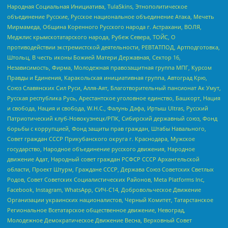
Народная Социальная Инициатива, TulaSkins, Этнополитическое
объединение Русские, Русское национальное объединение Атака, Мечеть
Мирмамеда, Община Коренного Русского народа г. Астрахани, ВОЛЯ,
Меджлис крымскотатарского народа, Рубеж Севера, ТОЙС, О
противодействии экстремистской деятельности, РЕВТАТПОД, Артподготовка,
Штольц, В честь иконы Божией Матери Державная, Сектор 16,
Независимость, Фирма, Молодежная правозащитная группа МПГ, Курсом
Правды и Единения, Каракольская инициативная группа, Автоград Крю,
Союз Славянских Сил Руси, Алля-Аят, Благотворительный пансионат Ак Умут,
Русская республика Русь, Арестантское уголовное единство, Башкорт, Нация
и свобода, Нация и свобода, W.H.С., Фалунь Дафа, Иртыш Ultras, Русский
Патриотический клуб-Новокузнецк/РПК, Сибирский державный союз, Фонд
борьбы с коррупцией, Фонд защиты прав граждан, Штабы Навального,
Совет граждан СССР Прикубанского округа г. Краснодара, Мужское
государство, Народное объединение русского движения, Народное
движение Адат, Народный совет граждан РСФСР СССР Архангельской
области, Проект Штурм, Граждане СССР, Держава Союз Советских Светлых
Родов, Совет Советских Социалистических Районов, Meta Platforms Inc,
Facebook, Instagram, WhatsApp, СИЧ-С14, Добровольческое Движение
Организации украинских националистов, Черный Комитет, Татарстанское
Региональное Всетатарское общественное движение, Невоград,
Молодежное Демократическое Движение Весна, Верховный Совет