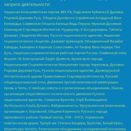
запрете деятельности:
Национал-большевистская партия, ВЕК РА, Рада земли Кубанской Духовно
Родовой Державы Русь, Община Духовного Управления Асгардской Веси
Беловодья, Славянская Община Капища Веды Перуна, Мужская Духовная
Семинария Староверов-Инглингов, Нурджулар, К Богодержавию, Таблиги
Джамаат, Свидетели Иеговы, Русское национальное единство, Национал-
социалистическое общество, Джамаат мувахидов, Объединенный Вилайат
Кабарды, Балкарии и Карачая, Союз славян, Ат-Такфир Валь-Хиджра, Пит
Буль, Национал-социалистическая рабочая партия России, Славянский союз,
Формат-18, Благородный Орден Дьявола, Армия воли народа,
Национальная Социалистическая Инициатива города Череповца, Духовно-
Родовая Держава Русь, Русское национальное единство, Древнерусской
Инглистической церкви Православных Староверов-Инглингов, Русский
общенациональный союз, Движение против нелегальной иммиграции,
Кровь и Честь, О свободе совести и о религиозных объединениях, Омская
организация общественного политического движения Русское
национальное единство, Северное Братство, Клуб Болельщиков
Футбольного Клуба Динамо, Файзрахманисты, Мусульманская религиозная
организация п. Боровский, Община Коренного Русского народа
Щелковского района, Правый сектор, УНА - УНСО, Украинская
повстанческая армия, Тризуб им. Степана Бандеры, Братство, Белый Крест,
Misanthropic division, Религиозное объединение последователей инглиизма,