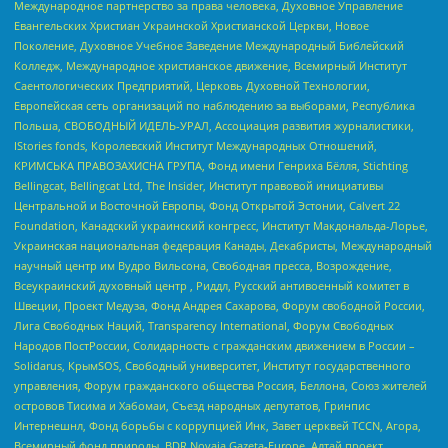
Международное партнерство за права человека, Духовное Управление
Евангельских Христиан Украинской Христианской Церкви, Новое
Поколение, Духовное Учебное Заведение Международный Библейский
Колледж, Международное христианское движение, Всемирный Институт
Саентологических Предприятий, Церковь Духовной Технологии,
Европейская сеть организаций по наблюдению за выборами, Республика
Польша, СВОБОДНЫЙ ИДЕЛЬ-УРАЛ, Ассоциация развития журналистики,
IStories fonds, Королевский Институт Международных Отношений,
КРИМСЬКА ПРАВОЗАХИСНА ГРУПА, Фонд имени Генриха Бёлля, Stichting
Bellingcat, Bellingcat Ltd, The Insider, Институт правовой инициативы
Центральной и Восточной Европы, Фонд Открытой Эстонии, Calvert 22
Foundation, Канадский украинский конгресс, Институт Макдональда-Лорье,
Украинская национальная федерация Канады, Декабристы, Международный
научный центр им Вудро Вильсона, Свободная пресса, Возрождение,
Всеукраинский духовный центр , Риддл, Русский антивоенный комитет в
Швеции, Проект Медуза, Фонд Андрея Сахарова, Форум свободной России,
Лига Свободных Наций, Transparеncy International, Форум Свободных
Народов ПостРоссии, Солидарность с гражданским движением в России –
Solidarus, КрымSOS, Свободный университет, Институт государственного
управления, Форум гражданского общества Россия, Беллона, Союз жителей
островов Тисима и Хабомаи, Съезд народных депутатов, Гринпис
Интернешнл, Фонд борьбы с коррупцией Инк, Завет церквей TCCN, Агора,
Всемирный фонд природы, BDR Novaja Gazeta-Europe, Алтай проект,