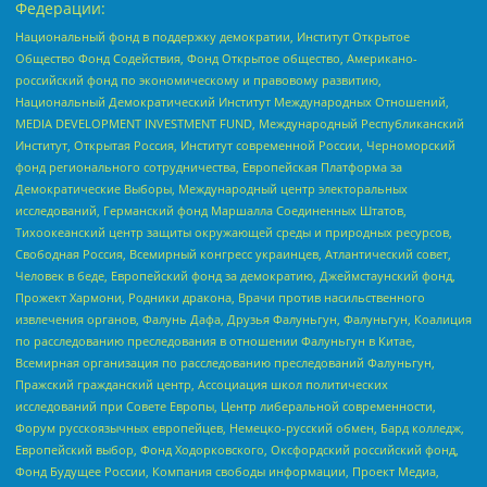
Федерации:
Национальный фонд в поддержку демократии, Институт Открытое
Общество Фонд Содействия, Фонд Открытое общество, Американо-
российский фонд по экономическому и правовому развитию,
Национальный Демократический Институт Международных Отношений,
MEDIA DEVELOPMENT INVESTMENT FUND, Международный Республиканский
Институт, Открытая Россия, Институт современной России, Черноморский
фонд регионального сотрудничества, Европейская Платформа за
Демократические Выборы, Международный центр электоральных
исследований, Германский фонд Маршалла Соединенных Штатов,
Тихоокеанский центр защиты окружающей среды и природных ресурсов,
Свободная Россия, Всемирный конгресс украинцев, Атлантический совет,
Человек в беде, Европейский фонд за демократию, Джеймстаунский фонд,
Прожект Хармони, Родники дракона, Врачи против насильственного
извлечения органов, Фалунь Дафа, Друзья Фалуньгун, Фалуньгун, Коалиция
по расследованию преследования в отношении Фалуньгун в Китае,
Всемирная организация по расследованию преследований Фалуньгун,
Пражский гражданский центр, Ассоциация школ политических
исследований при Совете Европы, Центр либеральной современности,
Форум русскоязычных европейцев, Немецко-русский обмен, Бард колледж,
Европейский выбор, Фонд Ходорковского, Оксфордский российский фонд,
Фонд Будущее России, Компания свободы информации, Проект Медиа,