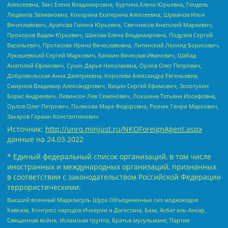
Алексеевна, Закс Елена Владимировна, Буртина Елена Юрьевна, Гендель
Людмила Залмановна, Кокорина Екатерина Алексеевна, Шуманов Илья
Вячеславович, Арапова Галина Юрьевна, Свечников Анатолий Мариевич,
Прохоров Вадим Юрьевич, Шахова Елена Владимировна, Подузов Сергей
Васильевич, Протасова Ирина Вячеславовна, Литинский Леонид Борисович,
Лукашевский Сергей Маркович, Бахмин Вячеслав Иванович, Шабад
Анатолий Ефимович, Сухих Дарья Николаевна, Орлов Олег Петрович,
Добровольская Анна Дмитриевна, Королева Александра Евгеньевна,
Смирнов Владимир Александрович, Вицин Сергей Ефимович, Золотухин
Борис Андреевич, Левинсон Лев Семенович, Локшина Татьяна Иосифовна,
Орлов Олег Петрович, Полякова Мара Федоровна, Резник Генри Маркович,
Захаров Герман Константинович
Источник:
http://unro.minjust.ru/NKOForeignAgent.aspx
данные на
24.03.2022
* Единый федеральный список организаций, в том числе
иностранных и международных организаций, признанных
в соответствии с законодательством Российской Федерации
террористическими:
Высший военный Маджлисуль Шура Объединенных сил моджахедов
Кавказа, Конгресс народов Ичкерии и Дагестана, База, Асбат аль-Ансар,
Священная война, Исламская группа, Братья-мусульмане, Партия