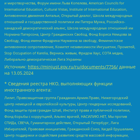
и миротворчества, Форум имени Льва Копелева, American Councils for
International Education, Cultural Vistas, Institute of International Education,
Антивоенное движение Антальи, Открытый диалог, Школа международных
отношений и государственной политики им Питера Мунка, Российско-
канадский демократический альянс, Школа международных отношений им
Нормана Патерсона, Центр Гражданских Свобод, Фонд Бориса Немцова за
Свободу, Фонд имени Фридриха Науманна за свободу, Феминистское
антивоенное сопротивление, Комитет независимости Ингушетии, Прометей,
Stop Occupation of Karelia, Вернись живым, Фридом Хаус, СОТА медиа,
Либерально-демократическая Лига Украины
Источник:
https://minjust.gov.ru/ru/documents/7756/
данные
на
13.05.2024
* Сведения реестра НКО, выполняющих функции
иностранного агента:
Лилит, Правозащитная группа Гражданин.Армия.Право, Нижегородский
центр немецкой и европейской культуры, Центр гендерных исследований,
Фонд защиты прав граждан Штаб, Институт права и публичной политики,
Фонд борьбы с коррупцией, Альянс врачей, НАСИЛИЮ.НЕТ, Мы против
СПИДа, СВЕЧА, Гуманитарное действие, Открытый Петербург, Лига
Избирателей, Правовая инициатива, Гражданский Союз, Хасдей Ерушалаим,
Центр поддержки и содействия развитию средств массовой информации,