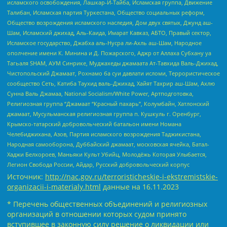
исламского освобождения, Лашкар-И-Тайба, Исламская группа, Движение
Талибан, Исламская партия Туркестана, Общество социальных реформ,
Общество возрождения исламского наследия, Дом двух святых, Джунд аш-
Шам, Исламский джихад, Аль-Каида, Имарат Кавказ, АБТО, Правый сектор,
Исламское государство, Джабха аль-Нусра ли-Ахль аш-Шам, Народное
ополчение имени К. Минина и Д. Пожарского, Аджр от Аллаха Субхану уа
Тагьаля SHAM, АУМ Синрике, Муджахеды джамаата Ат-Тавхида Валь-Джихад,
Чистопольский Джамаат, Рохнамо ба суи давлати исломи, Террористическое
сообщество Сеть, Катиба Таухид валь-Джихад, Хайят Тахрир аш-Шам, Ахлю
Сунна Валь Джамаа, National Socialism/White Power, Артподготовка,
Религиозная группа “Джамаат “Красный пахарь”, Колумбайн, Хатлонский
джамаат, Мусульманская религиозная группа п. Кушкуль г. Оренбург,
Крымско-татарский добровольческий батальон имени Номана
Челебиджихана, Азов, Партия исламского возрождения Таджикистана,
Народная самооборона, Дуббайский джамаат, московская ячейка, Батал-
Хаджи Белхороев, Маньяки Культ Убийц, Молодёжь Которая Улыбается,
Легион Свобода России, Айдар, Русский добровольческий корпус
Источник:
http://nac.gov.ru/terroristicheskie-i-ekstremistskie-
organizacii-i-materialy.html
данные на
16.11.2023
* Перечень общественных объединений и религиозных
организаций в отношении которых судом принято
вступившее в законную силу решение о ликвидации или