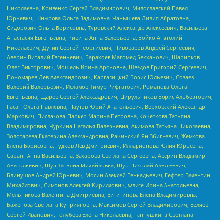
Николаевна, Кривенко Сергей Владимирович, Милославский Павел
Юрьевич, Шнырова Ольга Вадимовна, Чанышева Лилия Айратовна,
Сидорович Ольга Борисовна, Туровский Александр Алексеевич, Васильева
Анастасия Евгеньевна, Ривина Анна Валерьевна, Бойко Анатолий
Николаевич, Дугин Сергей Георгиевич, Пивоваров Андрей Сергеевич,
Аверин Виталий Евгеньевич, Барахоев Магомед Бекханович, Шарипков
Олег Викторович, Мошель Ирина Ароновна, Шведов Григорий Сергеевич,
Пономарев Лев Александрович, Каргалицкий Борис Юльевич, Созаев
Валерий Валерьевич, Исламов Тимур Рифгатович, Романова Ольга
Евгеньевна, Щаров Сергей Алексадрович, Цирульников Борис Альбертович,
Гасан Ольга Павловна, Паутов Юрий Анатольевич, Верховский Александр
Маркович, Пислакова-Паркер Марина Петровна, Кочеткова Татьяна
Владимировна, Чуркина Наталья Валерьевна, Акимова Татьяна Николаевна,
Золотарева Екатерина Александровна, Рачинский Ян Збигневич, Жемкова
Елена Борисовна, Гудков Лев Дмитриевич, Илларионова Юлия Юрьевна,
Саранг Анна Васильевна, Захарова Светлана Сергеевна, Аверин Владимир
Анатольевич, Щур Татьяна Михайловна, Щур Николай Алексеевич,
Блинушов Андрей Юрьевич, Мосин Алексей Геннадьевич, Гефтер Валентин
Михайлович, Симонов Алексей Кириллович, Флиге Ирина Анатольевна,
Мельникова Валентина Дмитриевна, Вититинова Елена Владимировна,
Баженова Светлана Куприяновна, Максимов Сергей Владимирович, Беляев
Сергей Иванович, Голубева Елена Николаевна, Ганнушкина Светлана