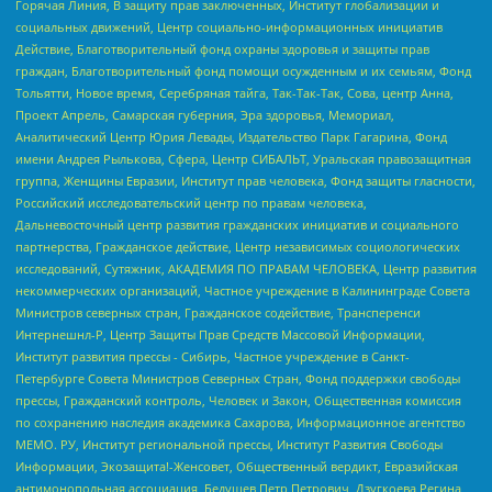
Горячая Линия, В защиту прав заключенных, Институт глобализации и
социальных движений, Центр социально-информационных инициатив
Действие, Благотворительный фонд охраны здоровья и защиты прав
граждан, Благотворительный фонд помощи осужденным и их семьям, Фонд
Тольятти, Новое время, Серебряная тайга, Так-Так-Так, Сова, центр Анна,
Проект Апрель, Самарская губерния, Эра здоровья, Мемориал,
Аналитический Центр Юрия Левады, Издательство Парк Гагарина, Фонд
имени Андрея Рылькова, Сфера, Центр СИБАЛЬТ, Уральская правозащитная
группа, Женщины Евразии, Институт прав человека, Фонд защиты гласности,
Российский исследовательский центр по правам человека,
Дальневосточный центр развития гражданских инициатив и социального
партнерства, Гражданское действие, Центр независимых социологических
исследований, Сутяжник, АКАДЕМИЯ ПО ПРАВАМ ЧЕЛОВЕКА, Центр развития
некоммерческих организаций, Частное учреждение в Калининграде Совета
Министров северных стран, Гражданское содействие, Трансперенси
Интернешнл-Р, Центр Защиты Прав Средств Массовой Информации,
Институт развития прессы - Сибирь, Частное учреждение в Санкт-
Петербурге Совета Министров Северных Стран, Фонд поддержки свободы
прессы, Гражданский контроль, Человек и Закон, Общественная комиссия
по сохранению наследия академика Сахарова, Информационное агентство
МЕМО. РУ, Институт региональной прессы, Институт Развития Свободы
Информации, Экозащита!-Женсовет, Общественный вердикт, Евразийская
антимонопольная ассоциация, Бедушев Петр Петрович, Дзугкоева Регина