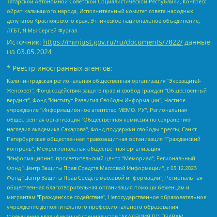
Татарской Автономной Советской Социалистической Республики, Конгресс
ойрат-калмыцкого народа, Исполнительный комитет совета народных
депутатов Красноярского края, Этническое национальное объединение,
ЛГБТ, Я.МЫ Сергей Фургал
Источник:
https://minjust.gov.ru/ru/documents/7822/
данные
на
03.05.2024
* Реестр иностранных агентов:
Калининградская региональная общественная организация "Экозащита!-Женсовет", Фонд содействия защите прав и свобод граждан "Общественный вердикт", Фонд "Институт Развития Свободы Информации", Частное учреждение "Информационное агентство МЕМО. РУ", Региональная общественная организация "Общественная комиссия по сохранению наследия академика Сахарова", Фонд поддержки свободы прессы, Санкт-Петербургская общественная правозащитная организация "Гражданский контроль", Межрегиональная общественная организация "Информационно-просветительский центр "Мемориал", Региональный Фонд "Центр Защиты Прав Средств Массовой Информации", с 05.12.2023 Фонд "Центр Защиты Прав Средств массовой информации", Региональная общественная благотворительная организация помощи беженцам и мигрантам "Гражданское содействие", Негосударственное образовательное учреждение дополнительного профессионального образования (повышение квалификации) специалистов "АКАДЕМИЯ ПО ПРАВАМ ЧЕЛОВЕКА", Свердловская региональная общественная организация "Сутяжник", Автономная некоммерческая организация "Центр независимых социологических исследований", Союз общественных объединений "Российский исследовательский центр по правам человека", Региональное общественное учреждение научно-информационный центр "МЕМОРИАЛ", Некоммерческая организация "Фонд защиты гласности", Автономная некоммерческая организация "Институт прав человека", Городская общественная организация "Екатеринбургское общество "МЕМОРИАЛ", Городская общественная организация "Рязанское историко-просветительское и правозащитное общество "Мемориал" (Рязанский Мемориал), Челябинский региональный орган общественной самодеятельности – женское общественное объединение "Женщины Евразии", Челябинский региональный орган общественной самодеятельности "Уральская правозащитная группа", Фонд содействия защите здоровья и социальной справедливости имени Андрея Рылькова, Автономная Некоммерческая Организация "Аналитический Центр Юрия Левады", Автономная некоммерческая организация социальной поддержки населения "Проект Апрель", Региональная общественная организация помощи женщинам и детям, находящимся в кризисной ситуации "Информационно-методический центр "Анна", Фонд содействия развитию массовых коммуникаций и правовому просвещению "Так-так-Так", Фонд содействия устойчивому развитию "Серебряная тайга", Свердловский региональный общественный фонд социальных проектов "Новое время", "Idel.Реалии", Кавказ.Реалии, Крым.Реалии, Телеканал Настоящее Время, Татаро-башкирская служба Радио Свобода (Azatliq Radiosi), Радио Свободная Европа/Радио Свобода (PCE/PC), "Сибирь.Реалии", "Фактограф", Благотворительный фонд помощи осужденным и их семьям, Автономная некоммерческая организация "Институт глобализации и социальных движений", Фонд "В защиту прав заключенных", Частное учреждение "Центр поддержки и содействия развитию средств массовой информации", Пензенский региональный общественный благотворительный фонд "Гражданский союз", "Север.Реалии", Некоммерческая организация Фонд "Правовая инициатива", Общество с ограниченной ответственностью "Радио Свободная Европа/Радио Свобода", Чешское информационное агентство "MEDIUM-ORIENT", Красноярская региональная общественная организация "Мы против СПИДа", Камалягин Денис Николаевич, Маркелов Сергей Евгеньевич, Пономарев Лев Александрович, Савицкая Людмила Алексеевна, Автономная некоммерческая организация "Центр по работе с проблемой насилия "НАСИЛИЮ.НЕТ", Межрегиональный профессиональный союз работников здравоохранения "Альянс врачей", Юридическое лицо, зарегистрированное в Латвийской Республике, SIA "Medusa Project" (регистрационный номер 40103797863, дата регистрации 10.06.2014), Некоммерческая организация "Фонд по борьбе с коррупцией", Автономная некоммерческая организация "Институт права и публичной политики", Баданин Роман Сергеевич, Гликин Максим Александрович, Железнова Мария Михайловна, Лукьянова Юлия Сергеевна, Маетная Елизавета Витальевна, Маняхин Петр Борисович, Чуракова Ольга Владимировна, Ярош Юлия Петровна, Юридическое лицо "The Insider SIA", зарегистрированное в Риге, Латвийская Республика (дата регистрации 26.06.2015), являющееся администратором доменного имени интернет-издания "The Insider SIA", https://theins.ru, Постернак Алексей Евгеньевич, Рубин Михаил Аркадьевич, Анин Роман Александрович, Юридическое лицо Istories fonds, зарегистрированное в Латвийской Республике (регистрационный номер 50008295751, дата регистрации 24.02.2020), Великовский Дмитрий Александрович, Долинина Ирина Николаевна, Мароховская Алеся Алексеевна, Шлейнов Роман Юрьевич, Шмагун Олеся Валентиновна, Общество с ограниченной ответственностью "Альтаир 2021", Общество с ограниченной ответственностью "Вега 2021", Общество с ограниченной ответственностью "Главный редактор 2021", Общество с ограниченной ответственностью "Ромашки монолит", Важенков Артем Валерьевич, Ивановская областная общественная организация "Центр гендерных исследований", Гурман Юрий Альбертович, Медиапроект "ОВД-Инфо", Егоров Владимир Владимирович, Жилинский Владимир Александрович, Общество с ограниченной ответственностью "ЗП", Иванова София Юрьевна, Карезина Инна Павловна, Кильтау Екатерина Викторовна, Петров Алексей Викторович, Пискунов Сергей Евгеньевич, Смирнов Сергей Сергеевич, Тихонов Михаил Сергеевич, Общество с ограниченной ответственностью "ЖУРНАЛИСТ-ИНОСТРАННЫЙ АГЕНТ", Арапова Галина Юрьевна, Вольтская Татьяна Анатольевна, Американская компания "Mason G.E.S. Anonymous Foundation" (США), являющаяся владельцем интернет-издания https://mnews.world/, Компания "Stichting Bellingcat", зарегистрированная в Нидерландах (дата регистрации 11.07.2018), Захаров Андрей Вячеславович, Клепиковская Екатерина Дмитриевна, Общество с ограниченной ответственностью "МЕМО", Перл Роман Александрович, Симонов Евгений Алексеевич, Соловьева Елена Анатольевна, Сотников Даниил Владимирович, Сурначева Елизавета Дмитриевна, Автономная некоммерческая организация по защите прав человека и информированию населения "Якутия – Наше Мнение", Общество с ограниченной ответственностью "Москоу диджитал медиа", с 26.01.2023 Общество с ограниченной ответственностью "Чайка Белые сады", Ветошкина Валерия Валерьевна, Заговора Максим Александрович, Межрегиональное общественное движение "Российская ЛГБТ - сеть", Оленичев Максим Владимирович, Павлов Иван Юрьевич, Скворцова Елена Сергеевна, Общество с ограниченной ответственностью "Как бы инагент", Кочетков Игорь Викторович, Общество с ограниченной ответственностью "Честные выборы", Еланчик Олег Александрович, Общество с ограниченной ответственностью "Нобелевский призыв", Гималова Регина Эмилевна, Григорьев Андрей Валерьевич, Григорьева Алина Александровна, Ассоциация по содействию защите прав призывников, альтернативнослужащих и военнослужащих "Правозащитная группа "Гражданин.Армия.Право", Хисамова Регина Фаритовна, Автономная некоммерческая организация по реализации социально-правовых программ "Лилит", Дальневосточное общественное движение "Маяк", Санкт-Петербургская ЛГБТ-инициативная группа "Выход", Инициативная группа ЛГБТ+ "Реверс", Алексеев Андрей Викторович, Бекбулатова Таисия Львовна, Беляев Иван Михайлович, Владыкина Елена Сергеевна, Гельман Марат Александрович, Никульшина Вероника Юрьевна, Толоконникова Надежда Андреевна, Шендерович Виктор Анатольевич, Общество с ограниченной ответственностью "Данное сообщение", Общество с ограниченной ответственностью Издательский дом "Новая глава", Айнбиндер Александра Александровна, Московский комьюнити-центр для ЛГБТ+инициатив, Благотворительный фонд развития филантропии, Deutsche Welle (Германия, Kurt-Schumacher-Strasse 3, 53113 Bonn), Борзунова Мария Михайловна, Воробьев Виктор Викторович, Голубева Анна Львовна, Константинова Алла Михайловна, Малкова Ирина Владимировна, Мурадов Мурад Абдулгалимович, Осетинская Елизавета Николаевна, Понасенков Евгений Николаевич, Ганапольский Матвей Юрьевич, Киселев Евгений Алексеевич, Борухович Ирина Григорьевна, Дремин Иван Тимофеевич, Дубровский Дмитрий Викторович, Красноярская региональная общественная организация поддержки и развития альтернативных образовательных технологий и межкультурных коммуникаций "ИНТЕРРА", Маяковская Екатерина Алексеевна, Фейгин Марк Захарович, Филимонов Андрей Викторович, Дзугкоева Регина Николаевна, Доброхотов Роман Александрович, Дудь Юрий Александрович, Елкин Сергей Владимирович, Кругликов Кирилл Игоревич, Сабунаева Мария Леонидовна, Семенов Алексей Владимирович, Шаинян Карен Багратович, Шульман Екатерина Михайловна, Асафьев Артур Валерьевич, Вахштайн Виктор Семенович, Венедиктов Алексей Алексеевич, Лушникова Екатерина Евгеньевна, Волков Леонид Михайлович, Невзоров Александр Глебович, Пархоменко Сергей Борисович, Сироткин Ярослав Николаевич, Кара-Мурза Владимир Владимирович, Баранова Наталья Владимировна, Гозман Леонид Яковлевич, Кагарлицкий Борис Юльевич, Климарев Михаил Валерьевич, Милов Владимир Станиславович, Автономная некоммерческая организация Краснодарский центр современного искусства "Типография", Моргенштерн Алишер Тагирович, Соболь Любовь Эдуардовна, Общество с ограниченной ответственностью "ЛИЗА НОРМ", Каспаров Гарри Кимович, Ходорковский Михаил Борисович, Общество с ограниченной ответственностью "Апрельские тезисы", Данилович Ирина Брониславовна, Кашин Олег Владимирович, Петров Николай Владимирович, Пивоваров Алексей Владимирович, Соколов Михаил Владимирович, Цветкова Юлия Владимировна, Чичваркин Евгений Александрович, Комитет против пыток/Команда против пыток, Общество с ограниченной ответственностью "Первый научный", Общество с ограниченной ответственностью "Вертолет и ко", Белоцерковская Вероника Борисовна, Кац Максим Евгеньевич, Лазарева Татьяна Юрьевна, Шаведдинов Руслан Табризович, Яшин Илья Валерьевич, Общество с ограниченной ответственностью "Иноагент ААВ", Алешковский Дмитрий Петрович, Альбац Евгения Марковна, Быков Дмитрий Львович, Галямина Юлия Евгеньевна, Лойко Сергей Леонидович, Мартынов Кирилл Константинович, Медведев Сергей Александрович, Крашенинников Федор Геннадиевич, Гордеева Катерина Вл