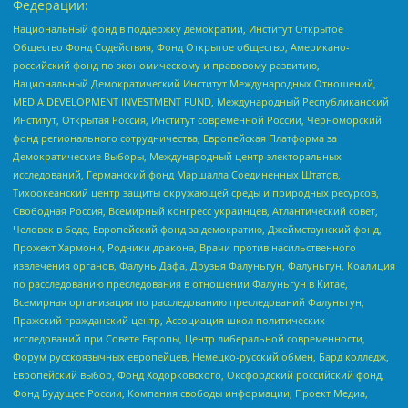
Федерации:
Национальный фонд в поддержку демократии, Институт Открытое
Общество Фонд Содействия, Фонд Открытое общество, Американо-
российский фонд по экономическому и правовому развитию,
Национальный Демократический Институт Международных Отношений,
MEDIA DEVELOPMENT INVESTMENT FUND, Международный Республиканский
Институт, Открытая Россия, Институт современной России, Черноморский
фонд регионального сотрудничества, Европейская Платформа за
Демократические Выборы, Международный центр электоральных
исследований, Германский фонд Маршалла Соединенных Штатов,
Тихоокеанский центр защиты окружающей среды и природных ресурсов,
Свободная Россия, Всемирный конгресс украинцев, Атлантический совет,
Человек в беде, Европейский фонд за демократию, Джеймстаунский фонд,
Прожект Хармони, Родники дракона, Врачи против насильственного
извлечения органов, Фалунь Дафа, Друзья Фалуньгун, Фалуньгун, Коалиция
по расследованию преследования в отношении Фалуньгун в Китае,
Всемирная организация по расследованию преследований Фалуньгун,
Пражский гражданский центр, Ассоциация школ политических
исследований при Совете Европы, Центр либеральной современности,
Форум русскоязычных европейцев, Немецко-русский обмен, Бард колледж,
Европейский выбор, Фонд Ходорковского, Оксфордский российский фонд,
Фонд Будущее России, Компания свободы информации, Проект Медиа,