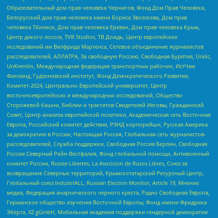
Образовательный дом прав человека Чернигов, Фонд Дом Прав Человека,
Белорусский дом прав человека имени Бориса Звозскова, Дом прав
человека Тбилиси, Дом прав человека Ереван, Дом прав человека Крым,
Центр дикого лосося, TVR Studios, ТВ Дождь, Центр европейских
исследований им Вилфрида Мартенса, Сетевое объединение журналистов
расследователей, АЛЛАТРА, За свободную Россию, Свободная Бурятия, Uralic,
UnKremlin, Международная федерация транспортных рабочих, ИстЧам
Финланд, Гудзоновский институт, Фонд Демократического Развития,
Комитет-2024, Центрально-Европейский университет, Центр
восточноевропейских и международных исследований, Общество
Сторожевой башни, Библии и трактатов Свидетелей Иеговы, Гражданский
Совет, Центр анализа европейской политики, Академическая сеть Восточная
Европа, Российский комитет действия, РЭНД корпорейшн, Русская Америка
за демократию в России, Настоящая Россия, Глобальная сеть журналистов-
расследователей, Служба поддержки, Свободная Россия Берлин, Свободная
Россия Северный Рейн-Вестфалия, Фонд глобальной помощи, Антивоенный
комитет России, Russie-Libertes, La Asocicion de Rusos Libres, Союз за
возвращение Северных территорий, Крымскотатарский Ресурсный Центр,
Глобальный союз IndustriALL, Russian Election Monitor, Article 19, Мнение
медиа, Федерация анархического черного креста, Радио Свободная Европа,
Германское общество изучения Восточной Европы, Фонд имени Фридриха
Эберта, XZ gGmbH, Мобильная академия поддержки гендерной демократии