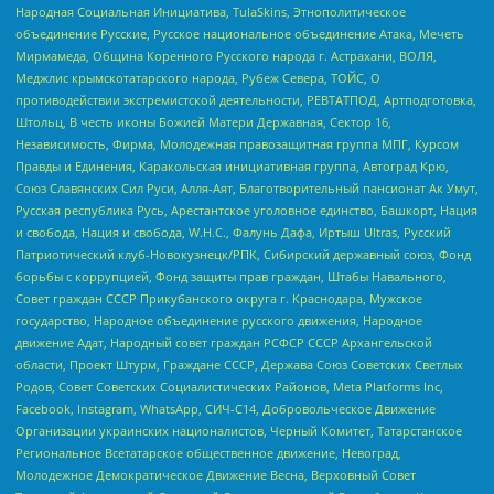
Народная Социальная Инициатива, TulaSkins, Этнополитическое
объединение Русские, Русское национальное объединение Атака, Мечеть
Мирмамеда, Община Коренного Русского народа г. Астрахани, ВОЛЯ,
Меджлис крымскотатарского народа, Рубеж Севера, ТОЙС, О
противодействии экстремистской деятельности, РЕВТАТПОД, Артподготовка,
Штольц, В честь иконы Божией Матери Державная, Сектор 16,
Независимость, Фирма, Молодежная правозащитная группа МПГ, Курсом
Правды и Единения, Каракольская инициативная группа, Автоград Крю,
Союз Славянских Сил Руси, Алля-Аят, Благотворительный пансионат Ак Умут,
Русская республика Русь, Арестантское уголовное единство, Башкорт, Нация
и свобода, Нация и свобода, W.H.С., Фалунь Дафа, Иртыш Ultras, Русский
Патриотический клуб-Новокузнецк/РПК, Сибирский державный союз, Фонд
борьбы с коррупцией, Фонд защиты прав граждан, Штабы Навального,
Совет граждан СССР Прикубанского округа г. Краснодара, Мужское
государство, Народное объединение русского движения, Народное
движение Адат, Народный совет граждан РСФСР СССР Архангельской
области, Проект Штурм, Граждане СССР, Держава Союз Советских Светлых
Родов, Совет Советских Социалистических Районов, Meta Platforms Inc,
Facebook, Instagram, WhatsApp, СИЧ-С14, Добровольческое Движение
Организации украинских националистов, Черный Комитет, Татарстанское
Региональное Всетатарское общественное движение, Невоград,
Молодежное Демократическое Движение Весна, Верховный Совет