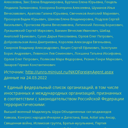
Алексеевна, Закс Елена Владимировна, Буртина Елена Юрьевна, Гендель
Людмила Залмановна, Кокорина Екатерина Алексеевна, Шуманов Илья
Вячеславович, Арапова Галина Юрьевна, Свечников Анатолий Мариевич,
Прохоров Вадим Юрьевич, Шахова Елена Владимировна, Подузов Сергей
Васильевич, Протасова Ирина Вячеславовна, Литинский Леонид Борисович,
Лукашевский Сергей Маркович, Бахмин Вячеслав Иванович, Шабад
Анатолий Ефимович, Сухих Дарья Николаевна, Орлов Олег Петрович,
Добровольская Анна Дмитриевна, Королева Александра Евгеньевна,
Смирнов Владимир Александрович, Вицин Сергей Ефимович, Золотухин
Борис Андреевич, Левинсон Лев Семенович, Локшина Татьяна Иосифовна,
Орлов Олег Петрович, Полякова Мара Федоровна, Резник Генри Маркович,
Захаров Герман Константинович
Источник:
http://unro.minjust.ru/NKOForeignAgent.aspx
данные на
24.03.2022
* Единый федеральный список организаций, в том числе
иностранных и международных организаций, признанных
в соответствии с законодательством Российской Федерации
террористическими:
Высший военный Маджлисуль Шура Объединенных сил моджахедов
Кавказа, Конгресс народов Ичкерии и Дагестана, База, Асбат аль-Ансар,
Священная война, Исламская группа, Братья-мусульмане, Партия