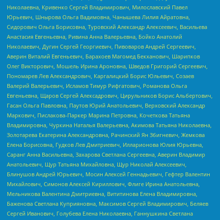
Николаевна, Кривенко Сергей Владимирович, Милославский Павел
Юрьевич, Шнырова Ольга Вадимовна, Чанышева Лилия Айратовна,
Сидорович Ольга Борисовна, Туровский Александр Алексеевич, Васильева
Анастасия Евгеньевна, Ривина Анна Валерьевна, Бойко Анатолий
Николаевич, Дугин Сергей Георгиевич, Пивоваров Андрей Сергеевич,
Аверин Виталий Евгеньевич, Барахоев Магомед Бекханович, Шарипков
Олег Викторович, Мошель Ирина Ароновна, Шведов Григорий Сергеевич,
Пономарев Лев Александрович, Каргалицкий Борис Юльевич, Созаев
Валерий Валерьевич, Исламов Тимур Рифгатович, Романова Ольга
Евгеньевна, Щаров Сергей Алексадрович, Цирульников Борис Альбертович,
Гасан Ольга Павловна, Паутов Юрий Анатольевич, Верховский Александр
Маркович, Пислакова-Паркер Марина Петровна, Кочеткова Татьяна
Владимировна, Чуркина Наталья Валерьевна, Акимова Татьяна Николаевна,
Золотарева Екатерина Александровна, Рачинский Ян Збигневич, Жемкова
Елена Борисовна, Гудков Лев Дмитриевич, Илларионова Юлия Юрьевна,
Саранг Анна Васильевна, Захарова Светлана Сергеевна, Аверин Владимир
Анатольевич, Щур Татьяна Михайловна, Щур Николай Алексеевич,
Блинушов Андрей Юрьевич, Мосин Алексей Геннадьевич, Гефтер Валентин
Михайлович, Симонов Алексей Кириллович, Флиге Ирина Анатольевна,
Мельникова Валентина Дмитриевна, Вититинова Елена Владимировна,
Баженова Светлана Куприяновна, Максимов Сергей Владимирович, Беляев
Сергей Иванович, Голубева Елена Николаевна, Ганнушкина Светлана