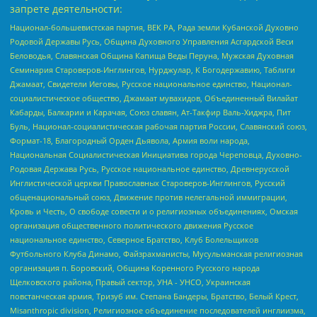
запрете деятельности:
Национал-большевистская партия, ВЕК РА, Рада земли Кубанской Духовно
Родовой Державы Русь, Община Духовного Управления Асгардской Веси
Беловодья, Славянская Община Капища Веды Перуна, Мужская Духовная
Семинария Староверов-Инглингов, Нурджулар, К Богодержавию, Таблиги
Джамаат, Свидетели Иеговы, Русское национальное единство, Национал-
социалистическое общество, Джамаат мувахидов, Объединенный Вилайат
Кабарды, Балкарии и Карачая, Союз славян, Ат-Такфир Валь-Хиджра, Пит
Буль, Национал-социалистическая рабочая партия России, Славянский союз,
Формат-18, Благородный Орден Дьявола, Армия воли народа,
Национальная Социалистическая Инициатива города Череповца, Духовно-
Родовая Держава Русь, Русское национальное единство, Древнерусской
Инглистической церкви Православных Староверов-Инглингов, Русский
общенациональный союз, Движение против нелегальной иммиграции,
Кровь и Честь, О свободе совести и о религиозных объединениях, Омская
организация общественного политического движения Русское
национальное единство, Северное Братство, Клуб Болельщиков
Футбольного Клуба Динамо, Файзрахманисты, Мусульманская религиозная
организация п. Боровский, Община Коренного Русского народа
Щелковского района, Правый сектор, УНА - УНСО, Украинская
повстанческая армия, Тризуб им. Степана Бандеры, Братство, Белый Крест,
Misanthropic division, Религиозное объединение последователей инглиизма,