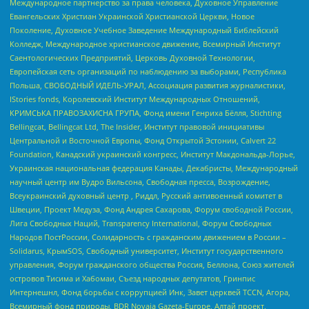
Международное партнерство за права человека, Духовное Управление
Евангельских Христиан Украинской Христианской Церкви, Новое
Поколение, Духовное Учебное Заведение Международный Библейский
Колледж, Международное христианское движение, Всемирный Институт
Саентологических Предприятий, Церковь Духовной Технологии,
Европейская сеть организаций по наблюдению за выборами, Республика
Польша, СВОБОДНЫЙ ИДЕЛЬ-УРАЛ, Ассоциация развития журналистики,
IStories fonds, Королевский Институт Международных Отношений,
КРИМСЬКА ПРАВОЗАХИСНА ГРУПА, Фонд имени Генриха Бёлля, Stichting
Bellingcat, Bellingcat Ltd, The Insider, Институт правовой инициативы
Центральной и Восточной Европы, Фонд Открытой Эстонии, Calvert 22
Foundation, Канадский украинский конгресс, Институт Макдональда-Лорье,
Украинская национальная федерация Канады, Декабристы, Международный
научный центр им Вудро Вильсона, Свободная пресса, Возрождение,
Всеукраинский духовный центр , Риддл, Русский антивоенный комитет в
Швеции, Проект Медуза, Фонд Андрея Сахарова, Форум свободной России,
Лига Свободных Наций, Transparеncy International, Форум Свободных
Народов ПостРоссии, Солидарность с гражданским движением в России –
Solidarus, КрымSOS, Свободный университет, Институт государственного
управления, Форум гражданского общества Россия, Беллона, Союз жителей
островов Тисима и Хабомаи, Съезд народных депутатов, Гринпис
Интернешнл, Фонд борьбы с коррупцией Инк, Завет церквей TCCN, Агора,
Всемирный фонд природы, BDR Novaja Gazeta-Europe, Алтай проект,