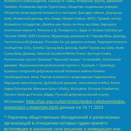
исламского освобождения, Лашкар-И-Тайба, Исламская группа, Движение
Талибан, Исламская партия Туркестана, Общество социальных реформ,
Общество возрождения исламского наследия, Дом двух святых, Джунд аш-
Шам, Исламский джихад, Аль-Каида, Имарат Кавказ, АБТО, Правый сектор,
Исламское государство, Джабха аль-Нусра ли-Ахль аш-Шам, Народное
ополчение имени К. Минина и Д. Пожарского, Аджр от Аллаха Субхану уа
Тагьаля SHAM, АУМ Синрике, Муджахеды джамаата Ат-Тавхида Валь-Джихад,
Чистопольский Джамаат, Рохнамо ба суи давлати исломи, Террористическое
сообщество Сеть, Катиба Таухид валь-Джихад, Хайят Тахрир аш-Шам, Ахлю
Сунна Валь Джамаа, National Socialism/White Power, Артподготовка,
Религиозная группа “Джамаат “Красный пахарь”, Колумбайн, Хатлонский
джамаат, Мусульманская религиозная группа п. Кушкуль г. Оренбург,
Крымско-татарский добровольческий батальон имени Номана
Челебиджихана, Азов, Партия исламского возрождения Таджикистана,
Народная самооборона, Дуббайский джамаат, московская ячейка, Батал-
Хаджи Белхороев, Маньяки Культ Убийц, Молодёжь Которая Улыбается,
Легион Свобода России, Айдар, Русский добровольческий корпус
Источник:
http://nac.gov.ru/terroristicheskie-i-ekstremistskie-
organizacii-i-materialy.html
данные на
16.11.2023
* Перечень общественных объединений и религиозных
организаций в отношении которых судом принято
вступившее в законную силу решение о ликвидации или