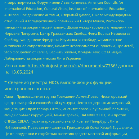
и миротворчества, Форум имени Льва Копелева, American Councils for
International Education, Cultural Vistas, Institute of International Education,
Антивоенное движение Антальи, Открытый диалог, Школа международных
отношений и государственной политики им Питера Мунка, Российско-
канадский демократический альянс, Школа международных отношений им
Нормана Патерсона, Центр Гражданских Свобод, Фонд Бориса Немцова за
Свободу, Фонд имени Фридриха Науманна за свободу, Феминистское
антивоенное сопротивление, Комитет независимости Ингушетии, Прометей,
Stop Occupation of Karelia, Вернись живым, Фридом Хаус, СОТА медиа,
Либерально-демократическая Лига Украины
Источник:
https://minjust.gov.ru/ru/documents/7756/
данные
на
13.05.2024
* Сведения реестра НКО, выполняющих функции
иностранного агента:
Лилит, Правозащитная группа Гражданин.Армия.Право, Нижегородский
центр немецкой и европейской культуры, Центр гендерных исследований,
Фонд защиты прав граждан Штаб, Институт права и публичной политики,
Фонд борьбы с коррупцией, Альянс врачей, НАСИЛИЮ.НЕТ, Мы против
СПИДа, СВЕЧА, Гуманитарное действие, Открытый Петербург, Лига
Избирателей, Правовая инициатива, Гражданский Союз, Хасдей Ерушалаим,
Центр поддержки и содействия развитию средств массовой информации,