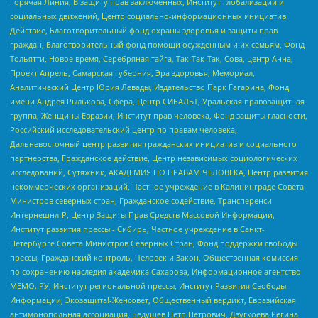
Горячая Линия, В защиту прав заключенных, Институт глобализации и
социальных движений, Центр социально-информационных инициатив
Действие, Благотворительный фонд охраны здоровья и защиты прав
граждан, Благотворительный фонд помощи осужденным и их семьям, Фонд
Тольятти, Новое время, Серебряная тайга, Так-Так-Так, Сова, центр Анна,
Проект Апрель, Самарская губерния, Эра здоровья, Мемориал,
Аналитический Центр Юрия Левады, Издательство Парк Гагарина, Фонд
имени Андрея Рылькова, Сфера, Центр СИБАЛЬТ, Уральская правозащитная
группа, Женщины Евразии, Институт прав человека, Фонд защиты гласности,
Российский исследовательский центр по правам человека,
Дальневосточный центр развития гражданских инициатив и социального
партнерства, Гражданское действие, Центр независимых социологических
исследований, Сутяжник, АКАДЕМИЯ ПО ПРАВАМ ЧЕЛОВЕКА, Центр развития
некоммерческих организаций, Частное учреждение в Калининграде Совета
Министров северных стран, Гражданское содействие, Трансперенси
Интернешнл-Р, Центр Защиты Прав Средств Массовой Информации,
Институт развития прессы - Сибирь, Частное учреждение в Санкт-
Петербурге Совета Министров Северных Стран, Фонд поддержки свободы
прессы, Гражданский контроль, Человек и Закон, Общественная комиссия
по сохранению наследия академика Сахарова, Информационное агентство
МЕМО. РУ, Институт региональной прессы, Институт Развития Свободы
Информации, Экозащита!-Женсовет, Общественный вердикт, Евразийская
антимонопольная ассоциация, Бедушев Петр Петрович, Дзугкоева Регина