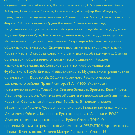
социалистическое общество, Джамаат мувахидов, Объединенный Вилайат
Кабарды, Балкарии и Карачая, Союз славян, Ат-Такфир Валь-Хиджра, Пит
Буль, Национал-социалистическая рабочая партия России, Славянский союз,
Формат-18, Благородный Орден Дьявола, Армия воли народа,
Национальная Социалистическая Инициатива города Череповца, Духовно-
Родовая Держава Русь, Русское национальное единство, Древнерусской
Инглистической церкви Православных Староверов-Инглингов, Русский
общенациональный союз, Движение против нелегальной иммиграции,
Кровь и Честь, О свободе совести и о религиозных объединениях, Омская
организация общественного политического движения Русское
национальное единство, Северное Братство, Клуб Болельщиков
Футбольного Клуба Динамо, Файзрахманисты, Мусульманская религиозная
организация п. Боровский, Община Коренного Русского народа
Щелковского района, Правый сектор, УНА - УНСО, Украинская
повстанческая армия, Тризуб им. Степана Бандеры, Братство, Белый Крест,
Misanthropic division, Религиозное объединение последователей инглиизма,
Народная Социальная Инициатива, TulaSkins, Этнополитическое
объединение Русские, Русское национальное объединение Атака, Мечеть
Мирмамеда, Община Коренного Русского народа г. Астрахани, ВОЛЯ,
Меджлис крымскотатарского народа, Рубеж Севера, ТОЙС, О
противодействии экстремистской деятельности, РЕВТАТПОД, Артподготовка,
Штольц, В честь иконы Божией Матери Державная, Сектор 16,