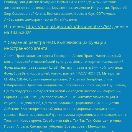
Свободу, Фонд имени Фридриха Науманна за свободу, Феминистское
антивоенное сопротивление, Комитет независимости Ингушетии, Прометей,
Stop Occupation of Karelia, Вернись живым, Фридом Хаус, СОТА медиа,
Либерально-демократическая Лига Украины
Источник:
https://minjust.gov.ru/ru/documents/7756/
данные
на
13.05.2024
* Сведения реестра НКО, выполняющих функции
иностранного агента:
Лилит, Правозащитная группа Гражданин.Армия.Право, Нижегородский
центр немецкой и европейской культуры, Центр гендерных исследований,
Фонд защиты прав граждан Штаб, Институт права и публичной политики,
Фонд борьбы с коррупцией, Альянс врачей, НАСИЛИЮ.НЕТ, Мы против
СПИДа, СВЕЧА, Гуманитарное действие, Открытый Петербург, Лига
Избирателей, Правовая инициатива, Гражданский Союз, Хасдей Ерушалаим,
Центр поддержки и содействия развитию средств массовой информации,
Горячая Линия, В защиту прав заключенных, Институт глобализации и
социальных движений, Центр социально-информационных инициатив
Действие, Благотворительный фонд охраны здоровья и защиты прав
граждан, Благотворительный фонд помощи осужденным и их семьям, Фонд
Тольятти, Новое время, Серебряная тайга, Так-Так-Так, Сова, центр Анна,
Проект Апрель, Самарская губерния, Эра здоровья, Мемориал,