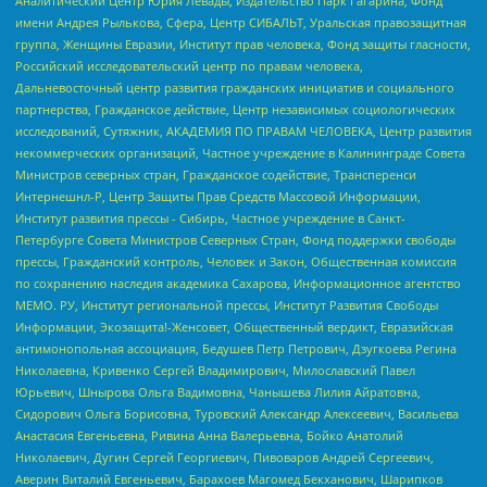
Аналитический Центр Юрия Левады, Издательство Парк Гагарина, Фонд
имени Андрея Рылькова, Сфера, Центр СИБАЛЬТ, Уральская правозащитная
группа, Женщины Евразии, Институт прав человека, Фонд защиты гласности,
Российский исследовательский центр по правам человека,
Дальневосточный центр развития гражданских инициатив и социального
партнерства, Гражданское действие, Центр независимых социологических
исследований, Сутяжник, АКАДЕМИЯ ПО ПРАВАМ ЧЕЛОВЕКА, Центр развития
некоммерческих организаций, Частное учреждение в Калининграде Совета
Министров северных стран, Гражданское содействие, Трансперенси
Интернешнл-Р, Центр Защиты Прав Средств Массовой Информации,
Институт развития прессы - Сибирь, Частное учреждение в Санкт-
Петербурге Совета Министров Северных Стран, Фонд поддержки свободы
прессы, Гражданский контроль, Человек и Закон, Общественная комиссия
по сохранению наследия академика Сахарова, Информационное агентство
МЕМО. РУ, Институт региональной прессы, Институт Развития Свободы
Информации, Экозащита!-Женсовет, Общественный вердикт, Евразийская
антимонопольная ассоциация, Бедушев Петр Петрович, Дзугкоева Регина
Николаевна, Кривенко Сергей Владимирович, Милославский Павел
Юрьевич, Шнырова Ольга Вадимовна, Чанышева Лилия Айратовна,
Сидорович Ольга Борисовна, Туровский Александр Алексеевич, Васильева
Анастасия Евгеньевна, Ривина Анна Валерьевна, Бойко Анатолий
Николаевич, Дугин Сергей Георгиевич, Пивоваров Андрей Сергеевич,
Аверин Виталий Евгеньевич, Барахоев Магомед Бекханович, Шарипков