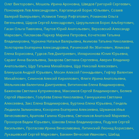
Олег Викторович, Мошель Ирина Ароновна, Шведов Григорий Сергеевич,
Пономарев Лев Александрович, Каргалицкий Борис Юльевич, Созаев
Валерий Валерьевич, Исламов Тимур Рифгатович, Романова Ольга
Евгеньевна, Щаров Сергей Алексадрович, Цирульников Борис Альбертович,
Гасан Ольга Павловна, Паутов Юрий Анатольевич, Верховский Александр
Маркович, Пислакова-Паркер Марина Петровна, Кочеткова Татьяна
Владимировна, Чуркина Наталья Валерьевна, Акимова Татьяна Николаевна,
Золотарева Екатерина Александровна, Рачинский Ян Збигневич, Жемкова
Елена Борисовна, Гудков Лев Дмитриевич, Илларионова Юлия Юрьевна,
Саранг Анна Васильевна, Захарова Светлана Сергеевна, Аверин Владимир
Анатольевич, Щур Татьяна Михайловна, Щур Николай Алексеевич,
Блинушов Андрей Юрьевич, Мосин Алексей Геннадьевич, Гефтер Валентин
Михайлович, Симонов Алексей Кириллович, Флиге Ирина Анатольевна,
Мельникова Валентина Дмитриевна, Вититинова Елена Владимировна,
Баженова Светлана Куприяновна, Максимов Сергей Владимирович, Беляев
Сергей Иванович, Голубева Елена Николаевна, Ганнушкина Светлана
Алексеевна, Закс Елена Владимировна, Буртина Елена Юрьевна, Гендель
Людмила Залмановна, Кокорина Екатерина Алексеевна, Шуманов Илья
Вячеславович, Арапова Галина Юрьевна, Свечников Анатолий Мариевич,
Прохоров Вадим Юрьевич, Шахова Елена Владимировна, Подузов Сергей
Васильевич, Протасова Ирина Вячеславовна, Литинский Леонид Борисович,
Лукашевский Сергей Маркович, Бахмин Вячеслав Иванович, Шабад