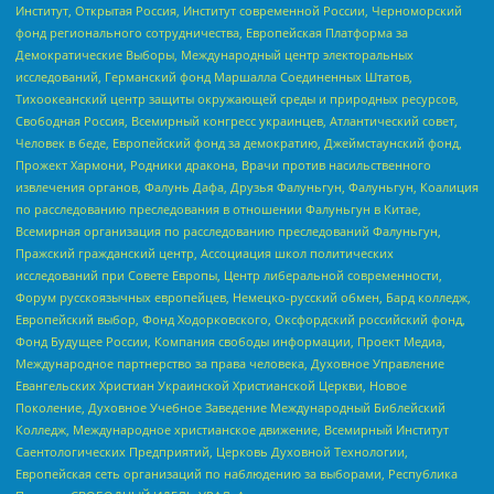
Институт, Открытая Россия, Институт современной России, Черноморский
фонд регионального сотрудничества, Европейская Платформа за
Демократические Выборы, Международный центр электоральных
исследований, Германский фонд Маршалла Соединенных Штатов,
Тихоокеанский центр защиты окружающей среды и природных ресурсов,
Свободная Россия, Всемирный конгресс украинцев, Атлантический совет,
Человек в беде, Европейский фонд за демократию, Джеймстаунский фонд,
Прожект Хармони, Родники дракона, Врачи против насильственного
извлечения органов, Фалунь Дафа, Друзья Фалуньгун, Фалуньгун, Коалиция
по расследованию преследования в отношении Фалуньгун в Китае,
Всемирная организация по расследованию преследований Фалуньгун,
Пражский гражданский центр, Ассоциация школ политических
исследований при Совете Европы, Центр либеральной современности,
Форум русскоязычных европейцев, Немецко-русский обмен, Бард колледж,
Европейский выбор, Фонд Ходорковского, Оксфордский российский фонд,
Фонд Будущее России, Компания свободы информации, Проект Медиа,
Международное партнерство за права человека, Духовное Управление
Евангельских Христиан Украинской Христианской Церкви, Новое
Поколение, Духовное Учебное Заведение Международный Библейский
Колледж, Международное христианское движение, Всемирный Институт
Саентологических Предприятий, Церковь Духовной Технологии,
Европейская сеть организаций по наблюдению за выборами, Республика