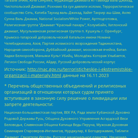
Тагьаля SHAM, АУМ Синрике, Муджахеды джамаата Ат-Тавхида Валь-Джихад,
Чистопольский Джамаат, Рохнамо ба суи давлати исломи, Террористическое
сообщество Сеть, Катиба Таухид валь-Джихад, Хайят Тахрир аш-Шам, Ахлю
Сунна Валь Джамаа, National Socialism/White Power, Артподготовка,
Религиозная группа “Джамаат “Красный пахарь”, Колумбайн, Хатлонский
джамаат, Мусульманская религиозная группа п. Кушкуль г. Оренбург,
Крымско-татарский добровольческий батальон имени Номана
Челебиджихана, Азов, Партия исламского возрождения Таджикистана,
Народная самооборона, Дуббайский джамаат, московская ячейка, Батал-
Хаджи Белхороев, Маньяки Культ Убийц, Молодёжь Которая Улыбается,
Легион Свобода России, Айдар, Русский добровольческий корпус
Источник:
http://nac.gov.ru/terroristicheskie-i-ekstremistskie-
organizacii-i-materialy.html
данные на
16.11.2023
* Перечень общественных объединений и религиозных
организаций в отношении которых судом принято
вступившее в законную силу решение о ликвидации или
запрете деятельности:
Национал-большевистская партия, ВЕК РА, Рада земли Кубанской Духовно
Родовой Державы Русь, Община Духовного Управления Асгардской Веси
Беловодья, Славянская Община Капища Веды Перуна, Мужская Духовная
Семинария Староверов-Инглингов, Нурджулар, К Богодержавию, Таблиги
Джамаат, Свидетели Иеговы, Русское национальное единство, Национал-