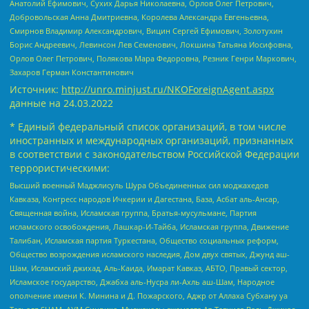
Анатолий Ефимович, Сухих Дарья Николаевна, Орлов Олег Петрович,
Добровольская Анна Дмитриевна, Королева Александра Евгеньевна,
Смирнов Владимир Александрович, Вицин Сергей Ефимович, Золотухин
Борис Андреевич, Левинсон Лев Семенович, Локшина Татьяна Иосифовна,
Орлов Олег Петрович, Полякова Мара Федоровна, Резник Генри Маркович,
Захаров Герман Константинович
Источник:
http://unro.minjust.ru/NKOForeignAgent.aspx
данные на
24.03.2022
* Единый федеральный список организаций, в том числе
иностранных и международных организаций, признанных
в соответствии с законодательством Российской Федерации
террористическими:
Высший военный Маджлисуль Шура Объединенных сил моджахедов
Кавказа, Конгресс народов Ичкерии и Дагестана, База, Асбат аль-Ансар,
Священная война, Исламская группа, Братья-мусульмане, Партия
исламского освобождения, Лашкар-И-Тайба, Исламская группа, Движение
Талибан, Исламская партия Туркестана, Общество социальных реформ,
Общество возрождения исламского наследия, Дом двух святых, Джунд аш-
Шам, Исламский джихад, Аль-Каида, Имарат Кавказ, АБТО, Правый сектор,
Исламское государство, Джабха аль-Нусра ли-Ахль аш-Шам, Народное
ополчение имени К. Минина и Д. Пожарского, Аджр от Аллаха Субхану уа