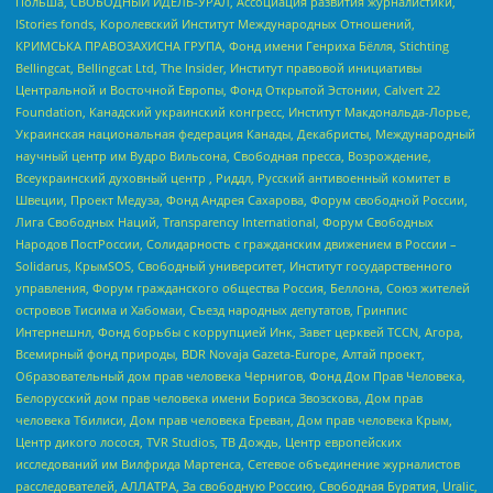
Польша, СВОБОДНЫЙ ИДЕЛЬ-УРАЛ, Ассоциация развития журналистики,
IStories fonds, Королевский Институт Международных Отношений,
КРИМСЬКА ПРАВОЗАХИСНА ГРУПА, Фонд имени Генриха Бёлля, Stichting
Bellingcat, Bellingcat Ltd, The Insider, Институт правовой инициативы
Центральной и Восточной Европы, Фонд Открытой Эстонии, Calvert 22
Foundation, Канадский украинский конгресс, Институт Макдональда-Лорье,
Украинская национальная федерация Канады, Декабристы, Международный
научный центр им Вудро Вильсона, Свободная пресса, Возрождение,
Всеукраинский духовный центр , Риддл, Русский антивоенный комитет в
Швеции, Проект Медуза, Фонд Андрея Сахарова, Форум свободной России,
Лига Свободных Наций, Transparеncy International, Форум Свободных
Народов ПостРоссии, Солидарность с гражданским движением в России –
Solidarus, КрымSOS, Свободный университет, Институт государственного
управления, Форум гражданского общества Россия, Беллона, Союз жителей
островов Тисима и Хабомаи, Съезд народных депутатов, Гринпис
Интернешнл, Фонд борьбы с коррупцией Инк, Завет церквей TCCN, Агора,
Всемирный фонд природы, BDR Novaja Gazeta-Europe, Алтай проект,
Образовательный дом прав человека Чернигов, Фонд Дом Прав Человека,
Белорусский дом прав человека имени Бориса Звозскова, Дом прав
человека Тбилиси, Дом прав человека Ереван, Дом прав человека Крым,
Центр дикого лосося, TVR Studios, ТВ Дождь, Центр европейских
исследований им Вилфрида Мартенса, Сетевое объединение журналистов
расследователей, АЛЛАТРА, За свободную Россию, Свободная Бурятия, Uralic,