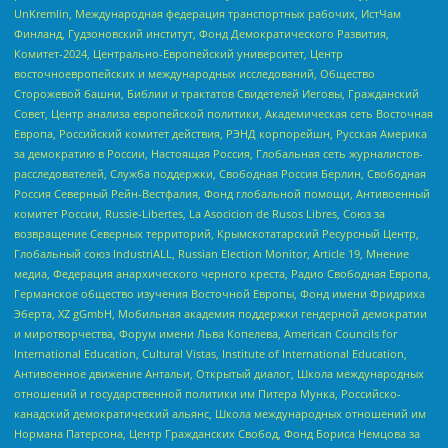
UnKremlin, Международная федерация транспортных рабочих, ИстЧам
Финланд, Гудзоновский институт, Фонд Демократического Развития,
Комитет-2024, Центрально-Европейский университет, Центр
восточноевропейских и международных исследований, Общество
Сторожевой башни, Библии и трактатов Свидетелей Иеговы, Гражданский
Совет, Центр анализа европейской политики, Академическая сеть Восточная
Европа, Российский комитет действия, РЭНД корпорейшн, Русская Америка
за демократию в России, Настоящая Россия, Глобальная сеть журналистов-
расследователей, Служба поддержки, Свободная Россия Берлин, Свободная
Россия Северный Рейн-Вестфалия, Фонд глобальной помощи, Антивоенный
комитет России, Russie-Libertes, La Asocicion de Rusos Libres, Союз за
возвращение Северных территорий, Крымскотатарский Ресурсный Центр,
Глобальный союз IndustriALL, Russian Election Monitor, Article 19, Мнение
медиа, Федерация анархического черного креста, Радио Свободная Европа,
Германское общество изучения Восточной Европы, Фонд имени Фридриха
Эберта, XZ gGmbH, Мобильная академия поддержки гендерной демократии
и миротворчества, Форум имени Льва Копелева, American Councils for
International Education, Cultural Vistas, Institute of International Education,
Антивоенное движение Антальи, Открытый диалог, Школа международных
отношений и государственной политики им Питера Мунка, Российско-
канадский демократический альянс, Школа международных отношений им
Нормана Патерсона, Центр Гражданских Свобод, Фонд Бориса Немцова за