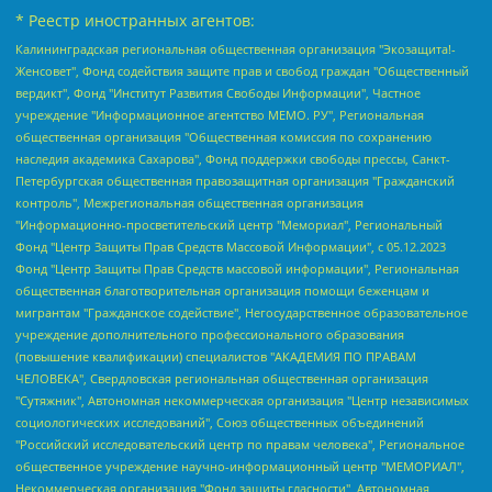
* Реестр иностранных агентов:
Калининградская региональная общественная организация "Экозащита!-Женсовет", Фонд содействия защите прав и свобод граждан "Общественный вердикт", Фонд "Институт Развития Свободы Информации", Частное учреждение "Информационное агентство МЕМО. РУ", Региональная общественная организация "Общественная комиссия по сохранению наследия академика Сахарова", Фонд поддержки свободы прессы, Санкт-Петербургская общественная правозащитная организация "Гражданский контроль", Межрегиональная общественная организация "Информационно-просветительский центр "Мемориал", Региональный Фонд "Центр Защиты Прав Средств Массовой Информации", с 05.12.2023 Фонд "Центр Защиты Прав Средств массовой информации", Региональная общественная благотворительная организация помощи беженцам и мигрантам "Гражданское содействие", Негосударственное образовательное учреждение дополнительного профессионального образования (повышение квалификации) специалистов "АКАДЕМИЯ ПО ПРАВАМ ЧЕЛОВЕКА", Свердловская региональная общественная организация "Сутяжник", Автономная некоммерческая организация "Центр независимых социологических исследований", Союз общественных объединений "Российский исследовательский центр по правам человека", Региональное общественное учреждение научно-информационный центр "МЕМОРИАЛ", Некоммерческая организация "Фонд защиты гласности", Автономная некоммерческая организация "Институт прав человека", Городская общественная организация "Екатеринбургское общество "МЕМОРИАЛ", Городская общественная организация "Рязанское историко-просветительское и правозащитное общество "Мемориал" (Рязанский Мемориал), Челябинский региональный орган общественной самодеятельности – женское общественное объединение "Женщины Евразии", Челябинский региональный орган общественной самодеятельности "Уральская правозащитная группа", Фонд содействия защите здоровья и социальной справедливости имени Андрея Рылькова, Автономная Некоммерческая Организация "Аналитический Центр Юрия Левады", Автономная некоммерческая организация социальной поддержки населения "Проект Апрель", Региональная общественная организация помощи женщинам и детям, находящимся в кризисной ситуации "Информационно-методический центр "Анна", Фонд содействия развитию массовых коммуникаций и правовому просвещению "Так-так-Так", Фонд содействия устойчивому развитию "Серебряная тайга", Свердловский региональный общественный фонд социальных проектов "Новое время", "Idel.Реалии", Кавказ.Реалии, Крым.Реалии, Телеканал Настоящее Время, Татаро-башкирская служба Радио Свобода (Azatliq Radiosi), Радио Свободная Европа/Радио Свобода (PCE/PC), "Сибирь.Реалии", "Фактограф", Благотворительный фонд помощи осужденным и их семьям, Автономная некоммерческая организация "Институт глобализации и социальных движений", Фонд "В защиту прав заключенных", Частное учреждение "Центр поддержки и содействия развитию средств массовой информации", Пензенский региональный общественный благотворительный фонд "Гражданский союз", "Север.Реалии", Некоммерческая организация Фонд "Правовая инициатива", Общество с ограниченной ответственностью "Радио Свободная Европа/Радио Свобода", Чешское информационное агентство "MEDIUM-ORIENT", Красноярская региональная общественная организация "Мы против СПИДа", Камалягин Денис Николаевич, Маркелов Сергей Евгеньевич, Пономарев Лев Александрович, Савицкая Людмила Алексеевна, Автономная некоммерческая организация "Центр по работе с проблемой насилия "НАСИЛИЮ.НЕТ", Межрегиональный профессиональный союз работников здравоохранения "Альянс врачей", Юридическое лицо, зарегистрированное в Латвийской Республике, SIA "Medusa Project" (регистрационный номер 40103797863, дата регистрации 10.06.2014), Некоммерческая организация "Фонд по борьбе с коррупцией", Автономная некоммерческая организация "Институт права и публичной политики", Баданин Роман Сергеевич, Гликин Максим Александрович, Железнова Мария Михайловна, Лукьянова Юлия Сергеевна, Маетная Елизавета Витальевна, Маняхин Петр Борисович, Чуракова Ольга Владимировна, Ярош Юлия Петровна, Юридическое лицо "The Insider SIA", зарегистрированное в Риге, Латвийская Республика (дата регистрации 26.06.2015), являющееся администратором доменного имени интернет-издания "The Insider SIA", https://theins.ru, Постернак Алексей Евгеньевич, Рубин Михаил Аркадьевич, Анин Роман Александрович, Юридическое лицо Istories fonds, зарегистрированное в Латвийской Республике (регистрационный номер 50008295751, дата регистрации 24.02.2020), Великовский Дмитрий Александрович, Долинина Ирина Николаевна, Мароховская Алеся Алексеевна, Шлейнов Роман Юрьевич, Шмагун Олеся Валентиновна, Общество с ограниченной ответственностью "Альтаир 2021", Общество с ограниченной ответственностью "Вега 2021", Общество с ограниченной ответственностью "Главный редактор 2021", Общество с ограниченной ответственностью "Ромашки монолит", Важенков Артем Валерьевич, Ивановская областная общественная организация "Центр гендерных исследований", Гурман Юрий Альбертович, Медиапроект "ОВД-Инфо", Егоров Владимир Владимирович, Жилинский Владимир Александрович, Общество с ограниченной ответственностью "ЗП", Иванова София Юрьевна, Карезина Инна Павловна, Кильтау Екатерина Викторовна, Петров Алексей Викторович, Пискунов Сергей Евгеньевич, Смирнов Сергей Сергеевич, Тихонов Михаил Сергеевич, Общество с ограниченной ответственностью "ЖУРНАЛИСТ-ИНОСТРАННЫЙ АГЕНТ", Арапова Галина Юрьевна, Вольтская Татьяна Анатольевна, Американская компания "Mason G.E.S. Anonymous Foundation" (США), являющаяся владельцем интернет-издания https://mnews.world/, Компания "Stichting Bellingcat", зарегистрированная в Нидерландах (дата регистрации 11.07.2018), Захаров Андрей Вячеславович, Клепиковская Екатерина Дмитриевна, Общество с ограниченной ответственностью "МЕМО", Перл Роман Александрович, Симонов Евгений Алексеевич, Соловьева Елена Анатольевна, Сотников Даниил Владимирович, Сурначева Елизавета Дмитриевна, Автономная некоммерческая организация по защите прав человека и информированию населения "Якутия – Наше Мнение", Общество с ограниченной ответственностью "Москоу диджитал медиа", с 26.01.2023 Общество с ограниченной ответственностью "Чайка Белые сады", Ветошкина Валерия Валерьевна, Заговора Максим Александрович, Межрегиональное общественное движение "Российская ЛГБТ - сеть", Оленичев Максим Владимирович, Павлов Иван Юрьевич, Скворцова Елена Сергеевна, Общество с ограниченной ответственностью "Как бы инагент", Кочетков Игорь Викторович, Общество с ограниченной ответственностью "Честные выборы", Еланчик Олег Александрович, Общество с ограниченной ответственностью "Нобелевский призыв", Гималова Регина Эмилевна, Григорьев Андрей Валерьевич, Григорьева Алина Александровна, Ассоциация по содействию защите прав призывников, альтернативнослужащих и военнослужащих "Правозащитная группа "Гражданин.Армия.Право", Хисамова Регина Фаритовна, Автономная некоммерческая организация по реализации социально-правовых программ "Лилит", Дальневосточное общественное движение "Маяк", Санкт-Петербургская ЛГБТ-инициативная группа "Выход", Инициативная группа ЛГБТ+ "Реверс", Алексеев Андрей Викторович, Бекбулатова Таисия Львовна, Беляев Иван Михайлович, Владыкина Елена Сергеевна, Гельман Марат Александрович, Никульшина Вероника Юрьевна, Толоконникова Надежда Андреевна, Шендерович Виктор Анатольевич, Общество с ограниченной ответственностью "Данное сообщение", Общество с ограниченной ответственностью Издательский дом "Новая глава", Айнбиндер Александра Александровна, Московский комьюнити-центр для ЛГБТ+инициатив, Благотворительный фонд развития филантропии, Deutsche Welle (Германия, Kurt-Schumacher-Strasse 3, 53113 Bonn), Борзунова Мария Михайловна, Воробьев Виктор Викторович, Голубева Анна Львовна, Константинова Алла Михайловна, Малкова Ирина Владимировна, Мурадов Мурад Абдулгалимович, Осетинская Елизавета Николаевна, Понасенков Евгений Николаевич, Ганапольский Матвей Юрьевич, Киселев Евгений Алексеевич, Борухович Ирина Григорьевна, Дремин Иван Тимофеевич, Дубровский Дмитрий Викторович, Красноярская региональная общественная организация поддержки и развития альтернативных образовательных технологий и межкультурных коммуникаций "ИНТЕРРА", Маяковская Екатерина Алексеевна, Фейгин Марк Захарович, Филимонов Андрей Викторович, Дзугкоева Регина Николаевна, Доброхотов Роман Александрович, Дудь Юрий Александрович, Елкин Сергей Владимирович, Кругликов Кирилл Игоревич, Сабунаева Мария Леонидовна, Семенов Алексей Владимирович, Шаинян Карен Багратович, Шульман Екатерина Михайловна, Асафьев Артур Валерьевич, Вахштайн Виктор Семенович, Венедиктов Алексей Алексеевич, Лушникова Екатерина Евгеньевна, Волков Леонид Михайлович, Невзоров Александр Глебович, Пархоменко Сергей Борисович, Сироткин Ярослав Николаевич, Кара-Мурза Владимир Владимирович, Баранова Наталья Владимировна, Гозман Леонид Яковлевич, Кагарлицкий Борис Юльевич, Климарев Михаил Валерьевич, Милов Владимир Станиславович, Автономная некоммерческая организация Краснодарский центр современного искусства "Типография", Моргенштерн Алишер Тагирович, Соболь Любовь Эдуардовна, Общество с ограниченной ответственностью "ЛИЗА НОРМ", Каспаров Гарри Кимович, Ходорковский Михаил Борисович, Общество с ограниченной ответственностью "Апрельские тезисы", Данилович Ирина Брониславовна, Кашин Олег Владимирович, Петров Николай Владимирович, Пивоваров Алексей Владимирович, Соколов Михаил Владимирович, Цветкова Юлия Владимировна, Чичваркин Евгений Александрович, Комитет против пыток/Команда против пыток, Общество с ограниченной ответственностью "Первый научный", Общество с ограниченной ответственностью "Вертолет и ко", Белоцерковская Вероника Борисовна, Кац Максим Евгеньевич, Лазарева Татьяна Юрьевна, Шаведдинов Руслан Табризович, Яшин Илья Валерьевич, Общество с ограниченной ответственностью "Иноагент ААВ", Алешковский Дмитрий Петрович, Альбац Евгения Марковна, Быков Дмитрий Львович, Галямина Юлия Евгеньевна, Лойко Сергей Леонидович, Мартынов Кирилл Константинович, Медведев Сергей Александрович, Крашенинников Федор Геннадиевич, Гордеева Катерина Вл