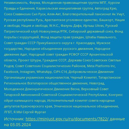
Независимость, Фирма, Молодежная правозащитная группа МПГ, Курсом
Правды и Единения, Каракольская инициативная группа, Автоград Крю,
Союз Славянских Сил Руси, Алля-Аят, Благотворительный пансионат Ак Умут,
Русская республика Русь, Арестантское уголовное единство, Башкорт, Нация
и свобода, Нация и свобода, W.H.С., Фалунь Дафа, Иртыш Ultras, Русский
Патриотический клуб-Новокузнецк/РПК, Сибирский державный союз, Фонд
борьбы с коррупцией, Фонд защиты прав граждан, Штабы Навального,
Совет граждан СССР Прикубанского округа г. Краснодара, Мужское
государство, Народное объединение русского движения, Народное
движение Адат, Народный совет граждан РСФСР СССР Архангельской
области, Проект Штурм, Граждане СССР, Держава Союз Советских Светлых
Родов, Совет Советских Социалистических Районов, Meta Platforms Inc,
Facebook, Instagram, WhatsApp, СИЧ-С14, Добровольческое Движение
Организации украинских националистов, Черный Комитет, Татарстанское
Региональное Всетатарское общественное движение, Невоград,
Молодежное Демократическое Движение Весна, Верховный Совет
Татарской Автономной Советской Социалистической Республики, Конгресс
ойрат-калмыцкого народа, Исполнительный комитет совета народных
депутатов Красноярского края, Этническое национальное объединение,
ЛГБТ, Я.МЫ Сергей Фургал
Источник:
https://minjust.gov.ru/ru/documents/7822/
данные
на
03.05.2024