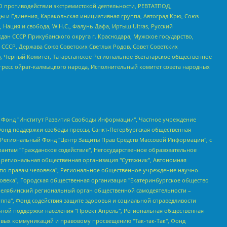
О противодействии экстремистской деятельности, РЕВТАТПОД,
ы и Единения, Каракольская инициативная группа, Автоград Крю, Союз
 Нация и свобода, W.H.С., Фалунь Дафа, Иртыш Ultras, Русский
ан СССР Прикубанского округа г. Краснодара, Мужское государство,
СССР, Держава Союз Советских Светлых Родов, Совет Советских
в, Черный Комитет, Татарстанское Региональное Всетатарское общественное
гресс ойрат-калмыцкого народа, Исполнительный комитет совета народных
евосточное общественное движение "Маяк", Санкт-Петербургская ЛГБТ-инициативная группа "Выход", Инициативная группа ЛГБТ+ "Реверс", Алексеев Андрей Викторович, Бекбулатова Таисия Львовна, Беляев Иван Михайлович, Владыкина Елена Сергеевна, Гельман Марат Александрович, Никульшина Вероника Юрьевна, Толоконникова Надежда Андреевна, Шендерович Виктор Анатольевич, Общество с ограниченной ответственностью "Данное сообщение", Общество с ограниченной ответственностью Издательский дом "Новая глава", Айнбиндер Александра Александровна, Московский комьюнити-центр для ЛГБТ+инициатив, Благотворительный фонд развития филантропии, Deutsche Welle (Германия, Kurt-Schumacher-Strasse 3, 53113 Bonn), Борзунова Мария Михайловна, Воробьев Виктор Викторович, Голубева Анна Львовна, Константинова Алла Михайловна, Малкова Ирина Владимировна, Мурадов Мурад Абдулгалимович, Осетинская Елизавета Николаевна, Понасенков Евгений Николаевич, Ганапольский Матвей Юрьевич, Киселев Евгений Алексеевич, Борухович Ирина Григорьевна, Дремин Иван Тимофеевич, Дубровский Дмитрий Викторович, Красноярская региональная общественная организация поддержки и развития альтернативных образовательных технологий и межкультурных коммуникаций "ИНТЕРРА", Маяковская Екатерина Алексеевна, Фейгин Марк Захарович, Филимонов Андрей Викторович, Дзугкоева Регина Николаевна, Доброхотов Роман Александрович, Дудь Юрий Александрович, Елкин Сергей Владимирович, Кругликов Кирилл Игоревич, Сабунаева Мария Леонидовна, Семенов Алексей Владимирович, Шаинян Карен Багратович, Шульман Екатерина Михайловна, Асафьев Артур Валерьевич, Вахштайн Виктор Семенович, Венедиктов Алексей Алексеевич, Лушникова Екатерина Евгеньевна, Волков Леонид Михайлович, Невзоров Александр Глебович, Пархоменко Сергей Борисович, Сироткин Ярослав Николаевич, Кара-Мурза Владимир Владимирович, Баранова Наталья Владимировна, Гозман Леонид Яковлевич, Кагарлицкий Борис Юльевич, Климарев Михаил Валерьевич, Милов Владимир Станиславович, Автономная некоммерческая организация Краснодарский центр современного искусства "Типография", Моргенштерн Алишер Тагирович, Соболь Любовь Эдуардовна, Общество с ограниченной ответственностью "ЛИЗА НОРМ", Каспаров Гарри Кимович, Ходорковский Михаил Борисович, Общество с ограниченной ответственностью "Апрельские тезисы", Данилович Ирина Брониславовна, Кашин Олег Владимирович, Петров Николай Владимирович, Пивоваров Алексей Владимирович, Соколов Михаил Владимирович, Цветкова Юлия Владимировна, Чичваркин Евгений Александрович, Комитет против пыток/Команда против пыток, Общество с ограниченной ответственностью "Первый научный", Общество с ограниченной ответственностью "Вертолет и ко", Белоцерковская Вероника Борисовна, Кац Максим Евгеньевич, Лазарева Татьяна Юрьевна, Шаведдинов Руслан Табризович, Яшин Илья Валерьевич, Общество с ограниченной ответственностью "Иноагент ААВ", Алешковский Дмитрий Петрович, Альбац Евгения Марковна, Быков Дмитрий Львович, Галямина Юлия Евгеньевна, Лойко Сергей Леонидович, Мартынов Кирилл Константинович, Медведев Сергей Александрович, Крашенинников Федор Геннадиевич, Гордеева Катерина Вл