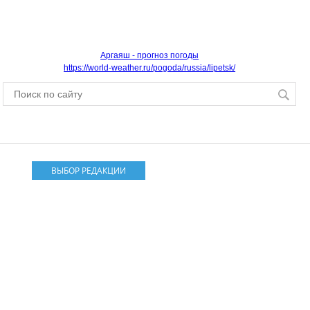
Аргаяш - прогноз погоды
https://world-weather.ru/pogoda/russia/lipetsk/
ВЫБОР РЕДАКЦИИ