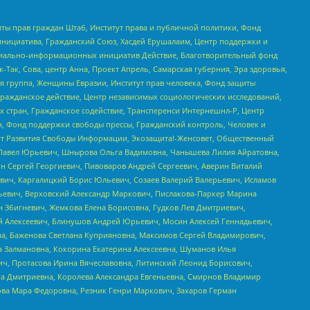
ты прав граждан Штаб, Институт права и публичной политики, Фонд
инициатива, Гражданский Союз, Хасдей Ерушалаим, Центр поддержки и
социально-информационных инициатив Действие, Благотворительный фонд
Так, Сова, центр Анна, Проект Апрель, Самарская губерния, Эра здоровья,
я группа, Женщины Евразии, Институт прав человека, Фонд защиты
Гражданское действие, Центр независимых социологических исследований,
стран, Гражданское содействие, Трансперенси Интернешнл-Р, Центр
н, Фонд поддержки свободы прессы, Гражданский контроль, Человек и
тут Развития Свободы Информации, Экозащита!-Женсовет, Общественный
й Павел Юрьевич, Шнырова Ольга Вадимовна, Чанышева Лилия Айратовна,
ин Сергей Георгиевич, Пивоваров Андрей Сергеевич, Аверин Виталий
вич, Каргалицкий Борис Юльевич, Созаев Валерий Валерьевич, Исламов
льевич, Верховский Александр Маркович, Пислакова-Паркер Марина
н Збигневич, Жемкова Елена Борисовна, Гудков Лев Дмитриевич,
й Алексеевич, Блинушов Андрей Юрьевич, Мосин Алексей Геннадьевич,
а, Баженова Светлана Куприяновна, Максимов Сергей Владимирович,
а Залмановна, Кокорина Екатерина Алексеевна, Шуманов Илья
ч, Протасова Ирина Вячеславовна, Литинский Леонид Борисович,
а Дмитриевна, Королева Александра Евгеньевна, Смирнов Владимир
ова Мара Федоровна, Резник Генри Маркович, Захаров Герман