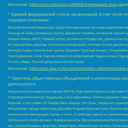
Источник:
http://unro.minjust.ru/NKOForeignAgent.aspx
данн
* Единый федеральный список организаций, в том числе и
террористическими:
Высший военный Маджлисуль Шура Объединенных сил моджахедов Кавказа, Ко
Лашкар-И-Тайба, Исламская группа, Движение Талибан, Исламская партия Т
Имарат Кавказ, АБТО, Правый сектор, Исламское государство, Джабха аль-
Ат-Тавхида Валь-Джихад, Чистопольский Джамаат, Рохнамо ба суи давлати и
Артподготовка, Религиозная группа “Джамаат “Красный пахарь”, Колумбайн
Челебиджихана, Азов, Партия исламского возрождения Таджикистана, Народ
России, Айдар, Русский добровольческий корпус
Источник:
http://nac.gov.ru/terroristicheskie-i-ekstremistskie-
* Перечень общественных объединений и религиозных орг
деятельности:
Национал-большевистская партия, ВЕК РА, Рада земли Кубанской Духовно
Староверов-Инглингов, Нурджулар, К Богодержавию, Таблиги Джамаат, Сви
Карачая, Союз славян, Ат-Такфир Валь-Хиджра, Пит Буль, Национал-социал
Инициатива города Череповца, Духовно-Родовая Держава Русь, Русское н
нелегальной иммиграции, Кровь и Честь, О свободе совести и о религиоз
Футбольного Клуба Динамо, Файзрахманисты, Мусульманская религиозная о
им. Степана Бандеры, Братство, Белый Крест, Misanthropic division, Рели