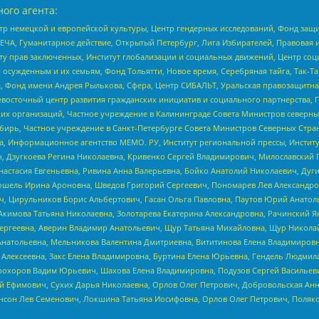
ого агента:
р немецкой и европейской культуры, Центр гендерных исследований, Фонд защи
ЧА, Гуманитарное действие, Открытый Петербург, Лига Избирателей, Правовая 
иту прав заключенных, Институт глобализации и социальных движений, Центр 
ужденным и их семьям, Фонд Тольятти, Новое время, Серебряная тайга, Так-Так-
, Фонд имени Андрея Рылькова, Сфера, Центр СИБАЛЬТ, Уральская правозащитна
невосточный центр развития гражданских инициатив и социального партнерства, 
 организаций, Частное учреждение в Калининграде Совета Министров северных 
бирь, Частное учреждение в Санкт-Петербурге Совета Министров Северных Стра
а, Информационное агентство МЕМО. РУ, Институт региональной прессы, Инсти
ч, Дзугкоева Регина Николаевна, Кривенко Сергей Владимирович, Милославски
настасия Евгеньевна, Ривина Анна Валерьевна, Бойко Анатолий Николаевич, Дуг
ошель Ирина Ароновна, Шведов Григорий Сергеевич, Пономарев Лев Александро
ч, Цирульников Борис Альбертович, Гасан Ольга Павловна, Паутов Юрий Анато
Акимова Татьяна Николаевна, Золотарева Екатерина Александровна, Рачинский Я
Сергеевна, Аверин Владимир Анатольевич, Щур Татьяна Михайловна, Щур Никола
Анатольевна, Мельникова Валентина Дмитриевна, Вититинова Елена Владимировн
 Алексеевна, Закс Елена Владимировна, Буртина Елена Юрьевна, Гендель Людмил
рохоров Вадим Юрьевич, Шахова Елена Владимировна, Подузов Сергей Васильеви
й Ефимович, Сухих Дарья Николаевна, Орлов Олег Петрович, Добровольская Анн
нсон Лев Семенович, Локшина Татьяна Иосифовна, Орлов Олег Петрович, Поляк