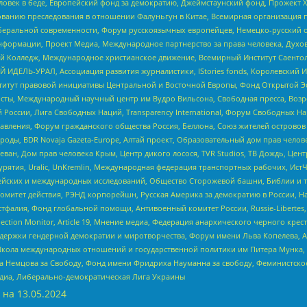
еловек в беде, Европейский фонд за демократию, Джеймстаунский фонд, Прожект
дованию преследования в отношении Фалуньгун в Китае, Всемирная организация 
беральной современности, Форум русскоязычных европейцев, Немецко-русский о
формации, Проект Медиа, Международное партнерство за права человека, Духов
 Колледж, Международное христианское движение, Всемирный Институт Саентол
 ИДЕЛЬ-УРАЛ, Ассоциация развития журналистики, IStories fonds, Королевск
r, Институт правовой инициативы Центральной и Восточной Европы, Фонд Открытой Э
ты, Международный научный центр им Вудро Вильсона, Свободная пресса, Возро
России, Лига Свободных Наций, Transparеncy International, Форум Свободных Н
правления, Форум гражданского общества Россия, Беллона, Союз жителей острово
роды, BDR Novaja Gazeta-Europe, Алтай проект, Образовательный дом прав челов
еван, Дом прав человека Крым, Центр дикого лосося, TVR Studios, ТВ Дождь, Це
урятия, Uralic, UnKremlin, Международная федерация транспортных рабочих, Ист
ейских и международных исследований, Общество Сторожевой башни, Библии и тр
омитет действия, РЭНД корпорейшн, Русская Америка за демократию в России, Н
фалия, Фонд глобальной помощи, Антивоенный комитет России, Russie-Libertes, L
lection Monitor, Article 19, Мнение медиа, Федерация анархического черного кр
и гендерной демократии и миротворчества, Форум имени Льва Копелева, American C
г, Школа международных отношений и государственной политики им Питера Мунка
 Немцова за Свободу, Фонд имени Фридриха Науманна за свободу, Феминистско
медиа, Либерально-демократическая Лига Украины
 на
13.05.2024