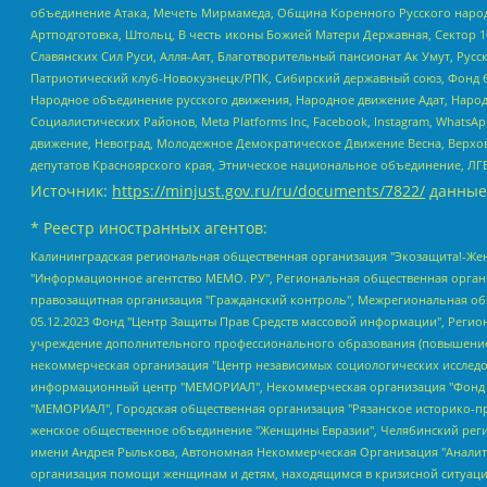
объединение Атака, Мечеть Мирмамеда, Община Коренного Русского народа
Артподготовка, Штольц, В честь иконы Божией Матери Державная, Сектор 1
Славянских Сил Руси, Алля-Аят, Благотворительный пансионат Ак Умут, Русск
Патриотический клуб-Новокузнецк/РПК, Сибирский державный союз, Фонд б
Народное объединение русского движения, Народное движение Адат, Народ
Социалистических Районов, Meta Platforms Inc, Facebook, Instagram, Wha
движение, Невоград, Молодежное Демократическое Движение Весна, Верхов
депутатов Красноярского края, Этническое национальное объединение, ЛГ
Источник:
https://minjust.gov.ru/ru/documents/7822/
данные
* Реестр иностранных агентов:
Калининградская региональная общественная организация "Экозащита!-Женсовет", Фонд содействия защите прав и свобод граждан "Общественный вердикт", Фонд "Институт Развития Свободы Информации", Частное учреждение "Информационное агентство МЕМО. РУ", Региональная общественная организация "Общественная комиссия по сохранению наследия академика Сахарова", Фонд поддержки свободы прессы, Санкт-Петербургская общественная правозащитная организация "Гражданский контроль", Межрегиональная общественная организация "Информационно-просветительский центр "Мемориал", Региональный Фонд "Центр Защиты Прав Средств Массовой Информации", с 05.12.2023 Фонд "Центр Защиты Прав Средств массовой информации", Региональная общественная благотворительная организация помощи беженцам и мигрантам "Гражданское содействие", Негосударственное образовательное учреждение дополнительного профессионального образования (повышение квалификации) специалистов "АКАДЕМИЯ ПО ПРАВАМ ЧЕЛОВЕКА", Свердловская региональная общественная организация "Сутяжник", Автономная некоммерческая организация "Центр независимых социологических исследований", Союз общественных объединений "Российский исследовательский центр по правам человека", Региональное общественное учреждение научно-информационный центр "МЕМОРИАЛ", Некоммерческая организация "Фонд защиты гласности", Автономная некоммерческая организация "Институт прав человека", Городская общественная организация "Екатеринбургское общество "МЕМОРИАЛ", Городская общественная организация "Рязанское историко-просветительское и правозащитное общество "Мемориал" (Рязанский Мемориал), Челябинский региональный орган общественной самодеятельности – женское общественное объединение "Женщины Евразии", Челябинский региональный орган общественной самодеятельности "Уральская правозащитная группа", Фонд содействия защите здоровья и социальной справедливости имени Андрея Рылькова, Автономная Некоммерческая Организация "Аналитический Центр Юрия Левады", Автономная некоммерческая организация социальной поддержки населения "Проект Апрель", Региональная общественная организация помощи женщинам и детям, находящимся в кризисной ситуации "Информационно-методический центр "Анна", Фонд содействия развитию массовых коммуникаций и правовому просвещению "Так-так-Так", Фонд содействия устойчивому развитию "Серебряная тайга", Свердловский региональный общественный фонд социальных проектов "Новое время", "Idel.Реалии", Кавказ.Реалии, Крым.Реалии, Телеканал Настоящее Время, Татаро-башкирская служба Радио Свобода (Azatliq Radiosi), Радио Свободная Европа/Радио Свобода (PCE/PC), "Сибирь.Реалии", "Фактограф", Благотворительный фонд помощи осужденным и их семьям, Автономная некоммерческая организация "Институт глобализации и социальных движений", Фонд "В защиту прав заключенных", Частное учреждение "Центр поддержки и содействия развитию средств массовой информации", Пензенский региональный общественный благотворительный фонд "Гражданский союз", "Север.Реалии", Некоммерческая организация Фонд "Правовая инициатива", Общество с ограниченной ответственностью "Радио Свободная Европа/Радио Свобода", Чешское информационное агентство "MEDIUM-ORIENT", Красноярская региональная общественная организация "Мы против СПИДа", Камалягин Денис Николаевич, Маркелов Сергей Евгеньевич, Пономарев Лев Александрович, Савицкая Людмила Алексеевна, Автоно