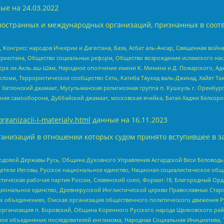
ые на
24.03.2022
ностранных и международных организаций, признанных в соотв
нгресс народов Ичкерии и Дагестана, База, Асбат аль-Ансар, Священная война,
уркестана, Общество социальных реформ, Общество возрождения исламского насл
Нусра ли-Ахль аш-Шам, Народное ополчение имени К. Минина и Д. Пожарского, Ад
сломи, Террористическое сообщество Сеть, Катиба Таухид валь-Джихад, Хайят Тах
, Хатлонский джамаат, Мусульманская религиозная группа п. Кушкуль г. Оренбу
ная самооборона, Дуббайский джамаат, московская ячейка, Батал-Хаджи Белхор
organizacii-i-materialy.html
данные на
16.11.2023
анизаций в отношении которых судом принято вступившее в з
 Родовой Державы Русь, Община Духовного Управления Асгардской Веси Беловод
детели Иеговы, Русское национальное единство, Национал-социалистическое об
истическая рабочая партия России, Славянский союз, Формат-18, Благородный Ор
ациональное единство, Древнерусской Инглистической церкви Православных Ста
ных объединениях, Омская организация общественного политического движения Р
рганизация п. Боровский, Община Коренного Русского народа Щелковского район
гиозное объединение последователей инглиизма, Народная Социальная Инициатива,