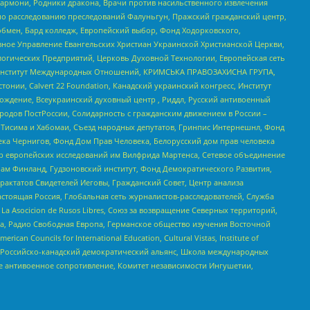
 Хармони, Родники дракона, Врачи против насильственного извлечения
по расследованию преследований Фалуньгун, Пражский гражданский центр,
бмен, Бард колледж, Европейский выбор, Фонд Ходорковского,
ное Управление Евангельских Христиан Украинской Христианской Церкви,
огических Предприятий, Церковь Духовной Технологии, Европейская сеть
ий Институт Международных Отношений, КРИМСЬКА ПРАВОЗАХИСНА ГРУПА,
стонии, Calvert 22 Foundation, Канадский украинский конгресс, Институт
ждение, Всеукраинский духовный центр , Риддл, Русский антивоенный
ародов ПостРоссии, Солидарность с гражданским движением в России –
в Тисима и Хабомаи, Съезд народных депутатов, Гринпис Интернешнл, Фонд
ека Чернигов, Фонд Дом Прав Человека, Белорусский дом прав человека
нтр европейских исследований им Вилфрида Мартенса, Сетевое объединение
Чам Финланд, Гудзоновский институт, Фонд Демократического Развития,
актатов Свидетелей Иеговы, Гражданский Совет, Центр анализа
астоящая Россия, Глобальная сеть журналистов-расследователей, Служба
a Asocicion de Rusos Libres, Союз за возвращение Северных территорий,
еста, Радио Свободная Европа, Германское общество изучения Восточной
ouncils for International Education, Cultural Vistas, Institute of
, Российско-канадский демократический альянс, Школа международных
е антивоенное сопротивление, Комитет независимости Ингушетии,