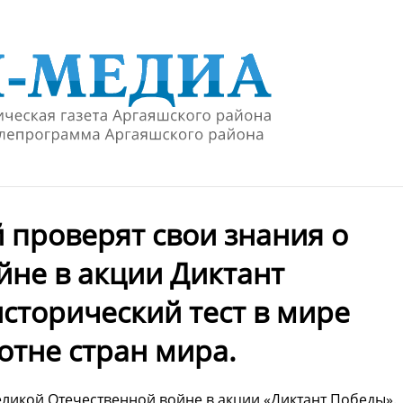
 проверят свои знания о
йне в акции Диктант
сторический тест в мире
отне стран мира.
еликой Отечественной войне в акции «Диктант Победы».