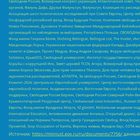
Свободная Россия, Всемирный конгресс украинцев, Атлантический совет, Ч
органов, Фалунь Дафа, Друзья Фалуньгун, Фалуньгун, Коалиция по рассле
Ассоциация школ политических исследований при Совете Европы, Центр ли
Оксфордский российский фонд, Фонд Будущее России, Компания свободы ин
Новое Поколение, Духовное Учебное Заведение Международный Библейский
организаций по наблюдению за выборами, Республика Польша, СВОБОДНЫЙ
Фонд имени Генриха Бёлля, Stichting Bellingcat, Bellingcat Ltd, The Inside
Макдональда-Лорье, Украинская национальная федерация Канады, Декабрис
комитет в Швеции, Проект Медуза, Фонд Андрея Сахарова, Форум свободной 
Solidarus, КрымSOS, Свободный университет, Институт государственного у
борьбы с коррупцией Инк, Завет церквей TCCN, Агора, Всемирный фонд при
имени Бориса Звозскова, Дом прав человека Тбилиси, Дом прав человека Ер
журналистов расследователей, АЛЛАТРА, За свободную Россию, Свободная Б
Комитет-2024, Центрально-Европейский университет, Центр восточноевроп
европейской политики, Академическая сеть Восточная Европа, Российский к
поддержки, Свободная Россия Берлин, Свободная Россия Северный Рейн-Вест
Крымскотатарский Ресурсный Центр, Глобальный союз IndustriALL, Russian E
Европы, Фонд имени Фридриха Эберта, XZ gGmbH, Мобильная академия поддержк
International Education, Антивоенное движение Антальи, Открытый диало
отношений им Нормана Патерсона, Центр Гражданских Свобод, Фонд Бориса
Прометей, Stop Occupation of Karelia, Вернись живым, Фридом Хаус, СОТА 
Источник:
https://minjust.gov.ru/ru/documents/7756/
данные