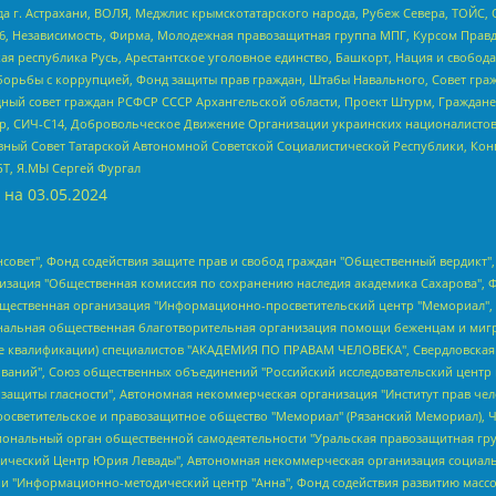
 г. Астрахани, ВОЛЯ, Меджлис крымскотатарского народа, Рубеж Севера, ТОЙС, 
6, Независимость, Фирма, Молодежная правозащитная группа МПГ, Курсом Правд
ая республика Русь, Арестантское уголовное единство, Башкорт, Нация и свобода,
орьбы с коррупцией, Фонд защиты прав граждан, Штабы Навального, Совет гражд
ный совет граждан РСФСР СССР Архангельской области, Проект Штурм, Граждане 
tsApp, СИЧ-С14, Добровольческое Движение Организации украинских националисто
ный Совет Татарской Автономной Советской Социалистической Республики, Кон
БТ, Я.МЫ Сергей Фургал
 на
03.05.2024
мная некоммерческая организация "Центр по работе с проблемой насилия "НАСИЛИЮ.НЕТ", Межрегиональный профессиональный союз работников здравоохранения "Альянс врачей", Юридическое лицо, зарегистрированное в Латвийской Республике, SIA "Medusa Project" (регистрационный номер 40103797863, дата регистрации 10.06.2014), Некоммерческая организация "Фонд по борьбе с коррупцией", Автономная некоммерческая организация "Институт права и публичной политики", Баданин Роман Сергеевич, Гликин Максим Александрович, Железнова Мария Михайловна, Лукьянова Юлия Сергеевна, Маетная Елизавета Витальевна, Маняхин Петр Борисович, Чуракова Ольга Владимировна, Ярош Юлия Петровна, Юридическое лицо "The Insider SIA", зарегистрированное в Риге, Латвийская Республика (дата регистрации 26.06.2015), являющееся администратором доменного имени интернет-издания "The Insider SIA", https://theins.ru, Постернак Алексей Евгеньевич, Рубин Михаил Аркадьевич, Анин Роман Александрович, Юридическое лицо Istories fonds, зарегистрированное в Латвийской Республике (регистрационный номер 50008295751, дата регистрации 24.02.2020), Великовский Дмитрий Александрович, Долинина Ирина Николаевна, Мароховская Алеся Алексеевна, Шлейнов Роман Юрьевич, Шмагун Олеся Валентиновна, Общество с ограниченной ответственностью "Альтаир 2021", Общество с ограниченной ответственностью "Вега 2021", Общество с ограниченной ответственностью "Главный редактор 2021", Общество с ограниченной ответственностью "Ромашки монолит", Важенков Артем Валерьевич, Ивановская областная общественная организация "Центр гендерных исследований", Гурман Юрий Альбертович, Медиапроект "ОВД-Инфо", Егоров Владимир Владимирович, Жилинский Владимир Александрович, Общество с ограниченной ответственностью "ЗП", Иванова София Юрьевна, Карезина Инна Павловна, Кильтау Екатерина Викторовна, Петров Алексей Викторович, Пискунов Сергей Евгеньевич, Смирнов Сергей Сергеевич, Тихонов Михаил Сергеевич, Общество с ограниченной ответственностью "ЖУРНАЛИСТ-ИНОСТРАННЫЙ АГЕНТ", Арапова Галина Юрьевна, Вольтская Татьяна Анатольевна, Американская компания "Mason G.E.S. Anonymous Foundation" (США), являющаяся владельцем интернет-издания https://mnews.world/, Компания "Stichting Bellingcat", зарегистрированная в Нидерландах (дата регистрации 11.07.2018), Захаров Андрей Вячеславович, Клепиковская Екатерина Дмитриевна, Общество с ограниченной ответственностью "МЕМО", Перл Роман Александрович, Симонов Евгений Алексеевич, Соловьева Елена Анатольевна, Сотников Даниил Владимирович, Сурначева Елизавета Дмитриевна, Автономная некоммерческая организация по защите прав человека и информированию населения "Якутия – Наше Мнение", Общество с ограниченной ответственностью "Москоу диджитал медиа", с 26.01.2023 Общество с ограниченной ответственностью "Чайка Белые сады", Ветошкина Валерия Валерьевна, Заговора Максим Александрович, Межрегиональное общественное движение "Российская ЛГБТ - сеть", Оленичев Максим Владимирович, Павлов Иван Юрьевич, Скворцова Елена Сергеевна, Общество с ограниченной ответственностью "Как бы инагент", Кочетков Игорь Викторович, Общество с ограниченной ответственностью "Честные выборы", Еланчик Олег Александрович, Общество с ограниченной ответственностью "Нобелевский призыв", Гималова Регина Эмилевна, Григорьев Андрей Валерьевич, Григорьева Алина Александровна, Ассоциация по содействию защите прав призывников, альтернативнослужащих и военнослужащих "Правозащитная группа "Гражданин.Армия.Право", Хисамова Регина Фаритовна, Автономная некоммерческая организация по реализации социально-правовых программ "Лилит", Дальн