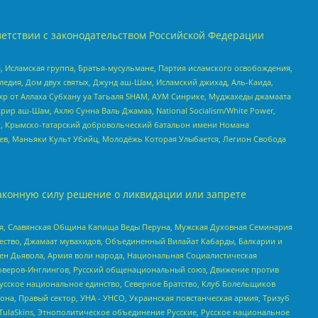
етствии с законодательством Российской Федерации
 Исламская группа, Братья-мусульмане, Партия исламского освобождения,
едия, Дом двух святых, Джунд аш-Шам, Исламский джихад, Аль-Каида,
жр от Аллаха Субхану уа Тагьаля SHAM, АУМ Синрике, Муджахеды джамаата
рир аш-Шам, Ахлю Сунна Валь Джамаа, National Socialism/White Power,
рг, Крымско-татарский добровольческий батальон имени Номана
оев, Маньяки Культ Убийц, Молодёжь Которая Улыбается, Легион Свобода
аконную силу решение о ликвидации или запрете
ья, Славянская Община Капища Веды Перуна, Мужская Духовная Семинария
щество, Джамаат мувахидов, Объединенный Вилайат Кабарды, Балкарии и
ден Дьявола, Армия воли народа, Национальная Социалистическая
роверов-Инглингов, Русский общенациональный союз, Движение против
усское национальное единство, Северное Братство, Клуб Болельщиков
а, Правый сектор, УНА - УНСО, Украинская повстанческая армия, Тризуб
 TulaSkins, Этнополитическое объединение Русские, Русское национальное