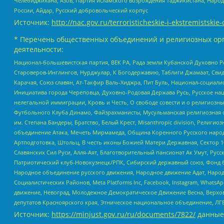
Челебиджихана, Азов, Партия исламского возрождения Таджикистана, Народ
России, Айдар, Русский добровольческий корпус
Источник:
http://nac.gov.ru/terroristicheskie-i-ekstremistskie-
* Перечень общественных объединений и религиозных орг
деятельности:
Национал-большевистская партия, ВЕК РА, Рада земли Кубанской Духовно
Староверов-Инглингов, Нурджулар, К Богодержавию, Таблиги Джамаат, Сви
Карачая, Союз славян, Ат-Такфир Валь-Хиджра, Пит Буль, Национал-социал
Инициатива города Череповца, Духовно-Родовая Держава Русь, Русское н
нелегальной иммиграции, Кровь и Честь, О свободе совести и о религиоз
Футбольного Клуба Динамо, Файзрахманисты, Мусульманская религиозная о
им. Степана Бандеры, Братство, Белый Крест, Misanthropic division, Рели
объединение Атака, Мечеть Мирмамеда, Община Коренного Русского народа
Артподготовка, Штольц, В честь иконы Божией Матери Державная, Сектор 1
Славянских Сил Руси, Алля-Аят, Благотворительный пансионат Ак Умут, Русск
Патриотический клуб-Новокузнецк/РПК, Сибирский державный союз, Фонд б
Народное объединение русского движения, Народное движение Адат, Народ
Социалистических Районов, Meta Platforms Inc, Facebook, Instagram, Wha
движение, Невоград, Молодежное Демократическое Движение Весна, Верхов
депутатов Красноярского края, Этническое национальное объединение, ЛГ
Источник:
https://minjust.gov.ru/ru/documents/7822/
данные