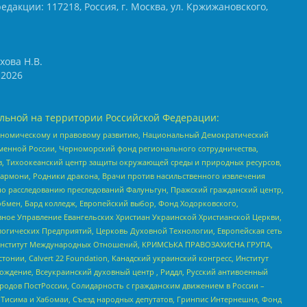
едакции: 117218, Россия, г. Москва, ул. Кржижановского,
хова Н.В.
2026
льной на территории Российской Федерации:
кономическому и правовому развитию, Национальный Демократический
менной России, Черноморский фонд регионального сотрудничества,
, Тихоокеанский центр защиты окружающей среды и природных ресурсов,
 Хармони, Родники дракона, Врачи против насильственного извлечения
по расследованию преследований Фалуньгун, Пражский гражданский центр,
бмен, Бард колледж, Европейский выбор, Фонд Ходорковского,
ное Управление Евангельских Христиан Украинской Христианской Церкви,
огических Предприятий, Церковь Духовной Технологии, Европейская сеть
ий Институт Международных Отношений, КРИМСЬКА ПРАВОЗАХИСНА ГРУПА,
стонии, Calvert 22 Foundation, Канадский украинский конгресс, Институт
ждение, Всеукраинский духовный центр , Риддл, Русский антивоенный
ародов ПостРоссии, Солидарность с гражданским движением в России –
в Тисима и Хабомаи, Съезд народных депутатов, Гринпис Интернешнл, Фонд