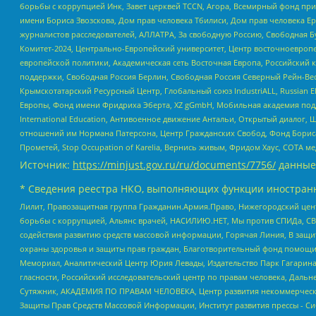
борьбы с коррупцией Инк, Завет церквей TCCN, Агора, Всемирный фонд при
имени Бориса Звозскова, Дом прав человека Тбилиси, Дом прав человека Ер
журналистов расследователей, АЛЛАТРА, За свободную Россию, Свободная Б
Комитет-2024, Центрально-Европейский университет, Центр восточноевроп
европейской политики, Академическая сеть Восточная Европа, Российский к
поддержки, Свободная Россия Берлин, Свободная Россия Северный Рейн-Вест
Крымскотатарский Ресурсный Центр, Глобальный союз IndustriALL, Russian E
Европы, Фонд имени Фридриха Эберта, XZ gGmbH, Мобильная академия поддержк
International Education, Антивоенное движение Антальи, Открытый диало
отношений им Нормана Патерсона, Центр Гражданских Свобод, Фонд Бориса
Прометей, Stop Occupation of Karelia, Вернись живым, Фридом Хаус, СОТА 
Источник:
https://minjust.gov.ru/ru/documents/7756/
данные
* Сведения реестра НКО, выполняющих функции иностранн
Лилит, Правозащитная группа Гражданин.Армия.Право, Нижегородский цент
борьбы с коррупцией, Альянс врачей, НАСИЛИЮ.НЕТ, Мы против СПИДа, СВЕ
содействия развитию средств массовой информации, Горячая Линия, В защ
охраны здоровья и защиты прав граждан, Благотворительный фонд помощи ос
Мемориал, Аналитический Центр Юрия Левады, Издательство Парк Гагарина
гласности, Российский исследовательский центр по правам человека, Даль
Сутяжник, АКАДЕМИЯ ПО ПРАВАМ ЧЕЛОВЕКА, Центр развития некоммерческих
Защиты Прав Средств Массовой Информации, Институт развития прессы - Си