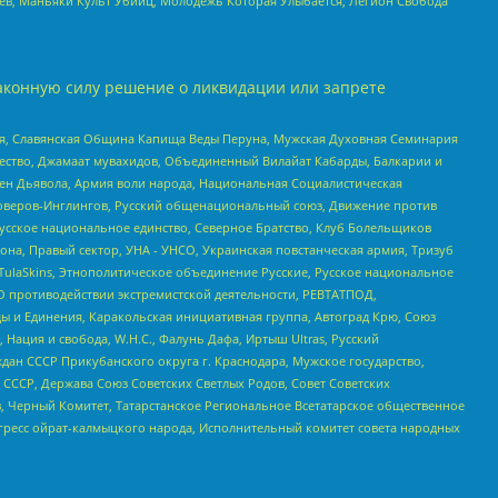
оев, Маньяки Культ Убийц, Молодёжь Которая Улыбается, Легион Свобода
аконную силу решение о ликвидации или запрете
ья, Славянская Община Капища Веды Перуна, Мужская Духовная Семинария
щество, Джамаат мувахидов, Объединенный Вилайат Кабарды, Балкарии и
ден Дьявола, Армия воли народа, Национальная Социалистическая
роверов-Инглингов, Русский общенациональный союз, Движение против
усское национальное единство, Северное Братство, Клуб Болельщиков
а, Правый сектор, УНА - УНСО, Украинская повстанческая армия, Тризуб
 TulaSkins, Этнополитическое объединение Русские, Русское национальное
О противодействии экстремистской деятельности, РЕВТАТПОД,
ы и Единения, Каракольская инициативная группа, Автоград Крю, Союз
 Нация и свобода, W.H.С., Фалунь Дафа, Иртыш Ultras, Русский
ан СССР Прикубанского округа г. Краснодара, Мужское государство,
СССР, Держава Союз Советских Светлых Родов, Совет Советских
в, Черный Комитет, Татарстанское Региональное Всетатарское общественное
гресс ойрат-калмыцкого народа, Исполнительный комитет совета народных