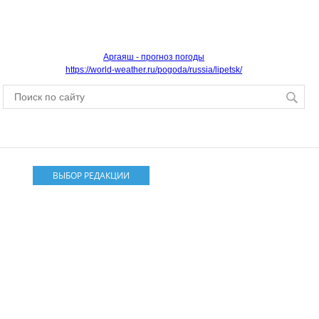
Аргаяш - прогноз погоды
https://world-weather.ru/pogoda/russia/lipetsk/
ВЫБОР РЕДАКЦИИ