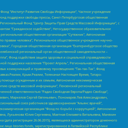
евосточное общественное движение "Маяк", Санкт-Петербургская ЛГБТ-инициативная группа "Выход", Инициативная группа ЛГБТ+ "Реверс", Алексеев Андрей Викторович, Бекбулатова Таисия Львовна, Беляев Иван Михайлович, Владыкина Елена Сергеевна, Гельман Марат Александрович, Никульшина Вероника Юрьевна, Толоконникова Надежда Андреевна, Шендерович Виктор Анатольевич, Общество с ограниченной ответственностью "Данное сообщение", Общество с ограниченной ответственностью Издательский дом "Новая глава", Айнбиндер Александра Александровна, Московский комьюнити-центр для ЛГБТ+инициатив, Благотворительный фонд развития филантропии, Deutsche Welle (Германия, Kurt-Schumacher-Strasse 3, 53113 Bonn), Борзунова Мария Михайловна, Воробьев Виктор Викторович, Голубева Анна Львовна, Константинова Алла Михайловна, Малкова Ирина Владимировна, Мурадов Мурад Абдулгалимович, Осетинская Елизавета Николаевна, Понасенков Евгений Николаевич, Ганапольский Матвей Юрьевич, Киселев Евгений Алексеевич, Борухович Ирина Григорьевна, Дремин Иван Тимофеевич, Дубровский Дмитрий Викторович, Красноярская региональная общественная организация поддержки и развития альтернативных образовательных технологий и межкультурных коммуникаций "ИНТЕРРА", Маяковская Екатерина Алексеевна, Фейгин Марк Захарович, Филимонов Андрей Викторович, Дзугкоева Регина Николаевна, Доброхотов Роман Александрович, Дудь Юрий Александрович, Елкин Сергей Владимирович, Кругликов Кирилл Игоревич, Сабунаева Мария Леонидовна, Семенов Алексей Владимирович, Шаинян Карен Багратович, Шульман Екатерина Михайловна, Асафьев Артур Валерьевич, Вахштайн Виктор Семенович, Венедиктов Алексей Алексеевич, Лушникова Екатерина Евгеньевна, Волков Леонид Михайлович, Невзоров Александр Глебович, Пархоменко Сергей Борисович, Сироткин Ярослав Николаевич, Кара-Мурза Владимир Владимирович, Баранова Наталья Владимировна, Гозман Леонид Яковлевич, Кагарлицкий Борис Юльевич, Климарев Михаил Валерьевич, Милов Владимир Станиславович, Автономная некоммерческая организация Краснодарский центр современного искусства "Типография", Моргенштерн Алишер Тагирович, Соболь Любовь Эдуардовна, Общество с ограниченной ответственностью "ЛИЗА НОРМ", Каспаров Гарри Кимович, Ходорковский Михаил Борисович, Общество с ограниченной ответственностью "Апрельские тезисы", Данилович Ирина Брониславовна, Кашин Олег Владимирович, Петров Николай Владимирович, Пивоваров Алексей Владимирович, Соколов Михаил Владимирович, Цветкова Юлия Владимировна, Чичваркин Евгений Александрович, Комитет против пыток/Команда против пыток, Общество с ограниченной ответственностью "Первый научный", Общество с ограниченной ответственностью "Вертолет и ко", Белоцерковская Вероника Борисовна, Кац Максим Евгеньевич, Лазарева Татьяна Юрьевна, Шаведдинов Руслан Табризович, Яшин Илья Валерьевич, Общество с ограниченной ответственностью "Иноагент ААВ", Алешковский Дмитрий Петрович, Альбац Евгения Марковна, Быков Дмитрий Львович, Галямина Юлия Евгеньевна, Лойко Сергей Леонидович, Мартынов Кирилл Константинович, Медведев Сергей Александрович, Крашенинников Федор Геннадиевич, Гордеева Катерина Вл