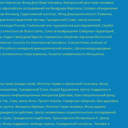
ека Чернигов, Фонд Дом Прав Человека, Белорусский дом прав человека
нтр европейских исследований им Вилфрида Мартенса, Сетевое объединение
Чам Финланд, Гудзоновский институт, Фонд Демократического Развития,
актатов Свидетелей Иеговы, Гражданский Совет, Центр анализа
астоящая Россия, Глобальная сеть журналистов-расследователей, Служба
a Asocicion de Rusos Libres, Союз за возвращение Северных территорий,
еста, Радио Свободная Европа, Германское общество изучения Восточной
ouncils for International Education, Cultural Vistas, Institute of
, Российско-канадский демократический альянс, Школа международных
е антивоенное сопротивление, Комитет независимости Ингушетии,
ты прав граждан Штаб, Институт права и публичной политики, Фонд
инициатива, Гражданский Союз, Хасдей Ерушалаим, Центр поддержки и
социально-информационных инициатив Действие, Благотворительный фонд
Так, Сова, центр Анна, Проект Апрель, Самарская губерния, Эра здоровья,
я группа, Женщины Евразии, Институт прав человека, Фонд защиты
Гражданское действие, Центр независимых социологических исследований,
стран, Гражданское содействие, Трансперенси Интернешнл-Р, Центр
н, Фонд поддержки свободы прессы, Гражданский контроль, Человек и