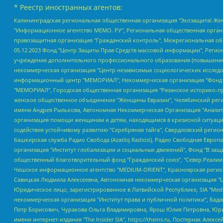
* Реестр иностранных агентов:
Калининградская региональная общественная организация "Экозащита!-Женсовет", Фонд содействия защите прав и свобод граждан "Общественный вердикт", Фонд "Институт Развития Свободы Информации", Частное учреждение "Информационное агентство МЕМО. РУ", Региональная общественная организация "Общественная комиссия по сохранению наследия академика Сахарова", Фонд поддержки свободы прессы, Санкт-Петербургская общественная правозащитная организация "Гражданский контроль", Межрегиональная общественная организация "Информационно-просветительский центр "Мемориал", Региональный Фонд "Центр Защиты Прав Средств Массовой Информации", с 05.12.2023 Фонд "Центр Защиты Прав Средств массовой информации", Региональная общественная благотворительная организация помощи беженцам и мигрантам "Гражданское содействие", Негосударственное образовательное учреждение дополнительного профессионального образования (повышение квалификации) специалистов "АКАДЕМИЯ ПО ПРАВАМ ЧЕЛОВЕКА", Свердловская региональная общественная организация "Сутяжник", Автономная некоммерческая организация "Центр независимых социологических исследований", Союз общественных объединений "Российский исследовательский центр по правам человека", Региональное общественное учреждение научно-информационный центр "МЕМОРИАЛ", Некоммерческая организация "Фонд защиты гласности", Автономная некоммерческая организация "Институт прав человека", Городская общественная организация "Екатеринбургское общество "МЕМОРИАЛ", Городская общественная организация "Рязанское историко-просветительское и правозащитное общество "Мемориал" (Рязанский Мемориал), Челябинский региональный орган общественной самодеятельности – женское общественное объединение "Женщины Евразии", Челябинский региональный орган общественной самодеятельности "Уральская правозащитная группа", Фонд содействия защите здоровья и социальной справедливости имени Андрея Рылькова, Автономная Некоммерческая Организация "Аналитический Центр Юрия Левады", Автономная некоммерческая организация социальной поддержки населения "Проект Апрель", Региональная общественная организация помощи женщинам и детям, находящимся в кризисной ситуации "Информационно-методический центр "Анна", Фонд содействия развитию массовых коммуникаций и правовому просвещению "Так-так-Так", Фонд содействия устойчивому развитию "Серебряная тайга", Свердловский региональный общественный фонд социальных проектов "Новое время", "Idel.Реалии", Кавказ.Реалии, Крым.Реалии, Телеканал Настоящее Время, Татаро-башкирская служба Радио Свобода (Azatliq Radiosi), Радио Свободная Европа/Радио Свобода (PCE/PC), "Сибирь.Реалии", "Фактограф", Благотворительный фонд помощи осужденным и их семьям, Автономная некоммерческая организация "Институт глобализации и социальных движений", Фонд "В защиту прав заключенных", Частное учреждение "Центр поддержки и содействия развитию средств массовой информации", Пензенский региональный общественный благотворительный фонд "Гражданский союз", "Север.Реалии", Некоммерческая организация Фонд "Правовая инициатива", Общество с ограниченной ответственностью "Радио Свободная Европа/Радио Свобода", Чешское информационное агентство "MEDIUM-ORIENT", Красноярская региональная общественная организация "Мы против СПИДа", Камалягин Денис Николаевич, Маркелов Сергей Евгеньевич, Пономарев Лев Александрович, Савицкая Людмила Алексеевна, Автоно