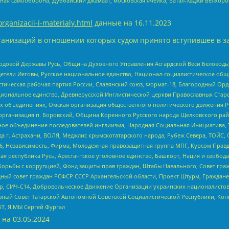
ная самооборона, Дуббайский джамаат, московская ячейка, Батал-Хаджи Белхор
organizacii-i-materialy.html
данные на
16.11.2023
анизаций в отношении которых судом принято вступившее в з
 Родовой Державы Русь, Община Духовного Управления Асгардской Веси Беловод
детели Иеговы, Русское национальное единство, Национал-социалистическое об
истическая рабочая партия России, Славянский союз, Формат-18, Благородный Ор
ациональное единство, Древнерусской Инглистической церкви Православных Ста
ных объединениях, Омская организация общественного политического движения Р
рганизация п. Боровский, Община Коренного Русского народа Щелковского район
гиозное объединение последователей инглиизма, Народная Социальная Инициатива,
 г. Астрахани, ВОЛЯ, Меджлис крымскотатарского народа, Рубеж Севера, ТОЙС, 
6, Независимость, Фирма, Молодежная правозащитная группа МПГ, Курсом Правд
ая республика Русь, Арестантское уголовное единство, Башкорт, Нация и свобода,
орьбы с коррупцией, Фонд защиты прав граждан, Штабы Навального, Совет гражд
ный совет граждан РСФСР СССР Архангельской области, Проект Штурм, Граждане 
tsApp, СИЧ-С14, Добровольческое Движение Организации украинских националисто
ный Совет Татарской Автономной Советской Социалистической Республики, Кон
БТ, Я.МЫ Сергей Фургал
 на
03.05.2024