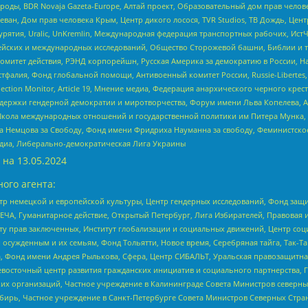
роды, BDR Novaja Gazeta-Europe, Алтай проект, Образовательный дом прав челов
еван, Дом прав человека Крым, Центр дикого лосося, TVR Studios, ТВ Дождь, Це
урятия, Uralic, UnKremlin, Международная федерация транспортных рабочих, Ист
ейских и международных исследований, Общество Сторожевой башни, Библии и тр
омитет действия, РЭНД корпорейшн, Русская Америка за демократию в России, Н
фалия, Фонд глобальной помощи, Антивоенный комитет России, Russie-Libertes, L
lection Monitor, Article 19, Мнение медиа, Федерация анархического черного кр
и гендерной демократии и миротворчества, Форум имени Льва Копелева, American C
г, Школа международных отношений и государственной политики им Питера Мунка
 Немцова за Свободу, Фонд имени Фридриха Науманна за свободу, Феминистско
медиа, Либерально-демократическая Лига Украины
 на
13.05.2024
ого агента:
р немецкой и европейской культуры, Центр гендерных исследований, Фонд защи
ЧА, Гуманитарное действие, Открытый Петербург, Лига Избирателей, Правовая 
иту прав заключенных, Институт глобализации и социальных движений, Центр 
ужденным и их семьям, Фонд Тольятти, Новое время, Серебряная тайга, Так-Так-
, Фонд имени Андрея Рылькова, Сфера, Центр СИБАЛЬТ, Уральская правозащитна
невосточный центр развития гражданских инициатив и социального партнерства, 
 организаций, Частное учреждение в Калининграде Совета Министров северных 
бирь, Частное учреждение в Санкт-Петербурге Совета Министров Северных Стра