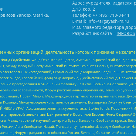
Адрес учредителя, издателя, р
зи
д.13, кор. 2
рвисов Yandex.Metrika,
Телефон: +7 (495) 718-84-11
E-mail: info@argayash-m.ru
И.О. главного редактора Доро
Разработчик сайта –
INFOROS
енных организаций, деятельность которых признана нежелате
 Фонд Содействия, Фонд Открытое общество, Американо-российский фонд по э
 Международный Республиканский Институт, Открытая Россия, Институт совре
р электоральных исследований, Германский фонд Маршалла Соединенных Штатов
еловек в беде, Европейский фонд за демократию, Джеймстаунский фонд, Прожект
дованию преследования в отношении Фалуньгун в Китае, Всемирная организация 
беральной современности, Форум русскоязычных европейцев, Немецко-русский о
формации, Проект Медиа, Международное партнерство за права человека, Духов
 Колледж, Международное христианское движение, Всемирный Институт Саентол
 ИДЕЛЬ-УРАЛ, Ассоциация развития журналистики, IStories fonds, Королевск
r, Институт правовой инициативы Центральной и Восточной Европы, Фонд Открытой Э
ты, Международный научный центр им Вудро Вильсона, Свободная пресса, Возро
России, Лига Свободных Наций, Transparеncy International, Форум Свободных Н
правления, Форум гражданского общества Россия, Беллона, Союз жителей острово