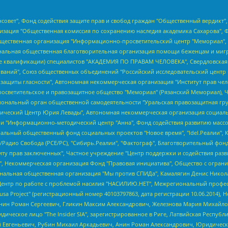
мная некоммерческая организация "Центр по работе с проблемой насилия "НАСИЛИЮ.НЕТ", Межрегиональный профессиональный союз работников здравоохранения "Альянс врачей", Юридическое лицо, зарегистрированное в Латвийской Республике, SIA "Medusa Project" (регистрационный номер 40103797863, дата регистрации 10.06.2014), Некоммерческая организация "Фонд по борьбе с коррупцией", Автономная некоммерческая организация "Институт права и публичной политики", Баданин Роман Сергеевич, Гликин Максим Александрович, Железнова Мария Михайловна, Лукьянова Юлия Сергеевна, Маетная Елизавета Витальевна, Маняхин Петр Борисович, Чуракова Ольга Владимировна, Ярош Юлия Петровна, Юридическое лицо "The Insider SIA", зарегистрированное в Риге, Латвийская Республика (дата регистрации 26.06.2015), являющееся администратором доменного имени интернет-издания "The Insider SIA", https://theins.ru, Постернак Алексей Евгеньевич, Рубин Михаил Аркадьевич, Анин Роман Александрович, Юридическое лицо Istories fonds, зарегистрированное в Латвийской Республике (регистрационный номер 50008295751, дата регистрации 24.02.2020), Великовский Дмитрий Александрович, Долинина Ирина Николаевна, Мароховская Алеся Алексеевна, Шлейнов Роман Юрьевич, Шмагун Олеся Валентиновна, Общество с ограниченной ответственностью "Альтаир 2021", Общество с ограниченной ответственностью "Вега 2021", Общество с ограниченной ответственностью "Главный редактор 2021", Общество с ограниченной ответственностью "Ромашки монолит", Важенков Артем Валерьевич, Ивановская областная общественная организация "Центр гендерных исследований", Гурман Юрий Альбертович, Медиапроект "ОВД-Инфо", Егоров Владимир Владимирович, Жилинский Владимир Александрович, Общество с ограниченной ответственностью "ЗП", Иванова София Юрьевна, Карезина Инна Павловна, Кильтау Екатерина Викторовна, Петров Алексей Викторович, Пискунов Сергей Евгеньевич, Смирнов Сергей Сергеевич, Тихонов Михаил Сергеевич, Общество с ограниченной ответственностью "ЖУРНАЛИСТ-ИНОСТРАННЫЙ АГЕНТ", Арапова Галина Юрьевна, Вольтская Татьяна Анатольевна, Американская компания "Mason G.E.S. Anonymous Foundation" (США), являющаяся владельцем интернет-издания https://mnews.world/, Компания "Stichting Bellingcat", зарегистрированная в Нидерландах (дата регистрации 11.07.2018), Захаров Андрей Вячеславович, Клепиковская Екатерина Дмитриевна, Общество с ограниченной ответственностью "МЕМО", Перл Роман Александрович, Симонов Евгений Алексеевич, Соловьева Елена Анатольевна, Сотников Даниил Владимирович, Сурначева Елизавета Дмитриевна, Автономная некоммерческая организация по защите прав человека и информированию населения "Якутия – Наше Мнение", Общество с ограниченной ответственностью "Москоу диджитал медиа", с 26.01.2023 Общество с ограниченной ответственностью "Чайка Белые сады", Ветошкина Валерия Валерьевна, Заговора Максим Александрович, Межрегиональное общественное движение "Российская ЛГБТ - сеть", Оленичев Максим Владимирович, Павлов Иван Юрьевич, Скворцова Елена Сергеевна, Общество с ограниченной ответственностью "Как бы инагент", Кочетков Игорь Викторович, Общество с ограниченной ответственностью "Честные выборы", Еланчик Олег Александрович, Общество с ограниченной ответственностью "Нобелевский призыв", Гималова Регина Эмилевна, Григорьев Андрей Валерьевич, Григорьева Алина Александровна, Ассоциация по содействию защите прав призывников, альтернативнослужащих и военнослужащих "Правозащитная группа "Гражданин.Армия.Право", Хисамова Регина Фаритовна, Автономная некоммерческая организация по реализации социально-правовых программ "Лилит", Дальн