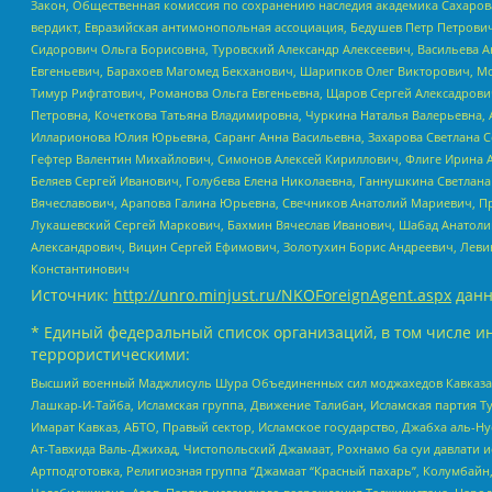
Закон, Общественная комиссия по сохранению наследия академика Сахаров
вердикт, Евразийская антимонопольная ассоциация, Бедушев Петр Петрови
Сидорович Ольга Борисовна, Туровский Александр Алексеевич, Васильева А
Евгеньевич, Барахоев Магомед Бекханович, Шарипков Олег Викторович, М
Тимур Рифгатович, Романова Ольга Евгеньевна, Щаров Сергей Алексадрови
Петровна, Кочеткова Татьяна Владимировна, Чуркина Наталья Валерьевна, 
Илларионова Юлия Юрьевна, Саранг Анна Васильевна, Захарова Светлана 
Гефтер Валентин Михайлович, Симонов Алексей Кириллович, Флиге Ирина 
Беляев Сергей Иванович, Голубева Елена Николаевна, Ганнушкина Светлана
Вячеславович, Арапова Галина Юрьевна, Свечников Анатолий Мариевич, П
Лукашевский Сергей Маркович, Бахмин Вячеслав Иванович, Шабад Анатоли
Александрович, Вицин Сергей Ефимович, Золотухин Борис Андреевич, Леви
Константинович
Источник:
http://unro.minjust.ru/NKOForeignAgent.aspx
данн
* Единый федеральный список организаций, в том числе и
террористическими:
Высший военный Маджлисуль Шура Объединенных сил моджахедов Кавказа, Ко
Лашкар-И-Тайба, Исламская группа, Движение Талибан, Исламская партия Т
Имарат Кавказ, АБТО, Правый сектор, Исламское государство, Джабха аль-
Ат-Тавхида Валь-Джихад, Чистопольский Джамаат, Рохнамо ба суи давлати и
Артподготовка, Религиозная группа “Джамаат “Красный пахарь”, Колумбайн