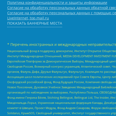
Политика конфиденциальности и защиты информации
Согласие на обработку персональных данных обратной свя
Согласие на обработку персональных данных с помощью се
LiveInternet, top.mail.ru
ПОКАЗАТЬ БАННЕРНЫЕ МЕСТА
* Перечень иностранных и международных неправительств
Национальный фонд в поддержку демократии, Институт Открытое Общество
Институт Международных Отношений, MEDIA DEVELOPMENT INVESTMENT FUND,
Европейская Платформа за Демократические Выборы, Международный цент
Свободная Россия, Всемирный конгресс украинцев, Атлантический совет, Ч
органов, Фалунь Дафа, Друзья Фалуньгун, Фалуньгун, Коалиция по рассле
Ассоциация школ политических исследований при Совете Европы, Центр ли
Оксфордский российский фонд, Фонд Будущее России, Компания свободы ин
Новое Поколение, Духовное Учебное Заведение Международный Библейский
организаций по наблюдению за выборами, Республика Польша, СВОБОДНЫЙ
Фонд имени Генриха Бёлля, Stichting Bellingcat, Bellingcat Ltd, The Inside
Макдональда-Лорье, Украинская национальная федерация Канады, Декабрис
комитет в Швеции, Проект Медуза, Фонд Андрея Сахарова, Форум свободной 
Solidarus, КрымSOS, Свободный университет, Институт государственного у