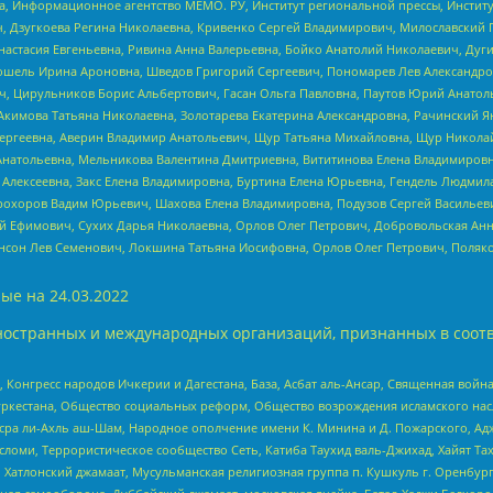
а, Информационное агентство МЕМО. РУ, Институт региональной прессы, Инсти
ч, Дзугкоева Регина Николаевна, Кривенко Сергей Владимирович, Милославски
настасия Евгеньевна, Ривина Анна Валерьевна, Бойко Анатолий Николаевич, Дуг
ошель Ирина Ароновна, Шведов Григорий Сергеевич, Пономарев Лев Александро
ч, Цирульников Борис Альбертович, Гасан Ольга Павловна, Паутов Юрий Анато
Акимова Татьяна Николаевна, Золотарева Екатерина Александровна, Рачинский Я
Сергеевна, Аверин Владимир Анатольевич, Щур Татьяна Михайловна, Щур Никола
Анатольевна, Мельникова Валентина Дмитриевна, Вититинова Елена Владимировн
 Алексеевна, Закс Елена Владимировна, Буртина Елена Юрьевна, Гендель Людмил
рохоров Вадим Юрьевич, Шахова Елена Владимировна, Подузов Сергей Васильеви
й Ефимович, Сухих Дарья Николаевна, Орлов Олег Петрович, Добровольская Анн
нсон Лев Семенович, Локшина Татьяна Иосифовна, Орлов Олег Петрович, Поляк
ые на
24.03.2022
ностранных и международных организаций, признанных в соотв
нгресс народов Ичкерии и Дагестана, База, Асбат аль-Ансар, Священная война,
уркестана, Общество социальных реформ, Общество возрождения исламского насл
Нусра ли-Ахль аш-Шам, Народное ополчение имени К. Минина и Д. Пожарского, Ад
сломи, Террористическое сообщество Сеть, Катиба Таухид валь-Джихад, Хайят Тах
, Хатлонский джамаат, Мусульманская религиозная группа п. Кушкуль г. Оренбу