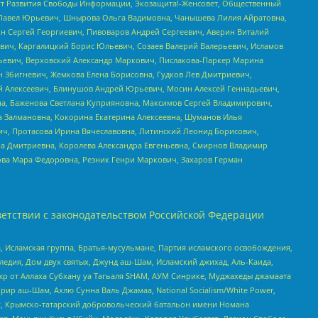
тут Развития Свободы Информации, Экозащита!-Женсовет, Общественный
й Павел Юрьевич, Шнырова Ольга Вадимовна, Чанышева Лилия Айратовна,
ин Сергей Георгиевич, Пивоваров Андрей Сергеевич, Аверин Виталий
вич, Каргалицкий Борис Юльевич, Созаев Валерий Валерьевич, Исламов
льевич, Верховский Александр Маркович, Пислакова-Паркер Марина
н Збигневич, Жемкова Елена Борисовна, Гудков Лев Дмитриевич,
й Алексеевич, Блинушов Андрей Юрьевич, Мосин Алексей Геннадьевич,
а, Баженова Светлана Куприяновна, Максимов Сергей Владимирович,
а Залмановна, Кокорина Екатерина Алексеевна, Шуманов Илья
ч, Протасова Ирина Вячеславовна, Литинский Леонид Борисович,
а Дмитриевна, Королева Александра Евгеньевна, Смирнов Владимир
ова Мара Федоровна, Резник Генри Маркович, Захаров Герман
етствии с законодательством Российской Федерации
 Исламская группа, Братья-мусульмане, Партия исламского освобождения,
едия, Дом двух святых, Джунд аш-Шам, Исламский джихад, Аль-Каида,
жр от Аллаха Субхану уа Тагьаля SHAM, АУМ Синрике, Муджахеды джамаата
рир аш-Шам, Ахлю Сунна Валь Джамаа, National Socialism/White Power,
рг, Крымско-татарский добровольческий батальон имени Номана