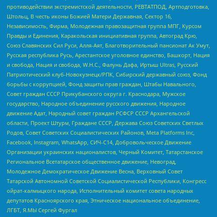
противодействии экстремистской деятельности, РЕВТАТПОД, Артподготовка,
Штольц, В честь иконы Божией Матери Державная, Сектор 16,
Независимость, Фирма, Молодежная правозащитная группа МПГ, Курсом
Правды и Единения, Каракольская инициативная группа, Автоград Крю,
Союз Славянских Сил Руси, Алля-Аят, Благотворительный пансионат Ак Умут,
Русская республика Русь, Арестантское уголовное единство, Башкорт, Нация
и свобода, Нация и свобода, W.H.С., Фалунь Дафа, Иртыш Ultras, Русский
Патриотический клуб-Новокузнецк/РПК, Сибирский державный союз, Фонд
борьбы с коррупцией, Фонд защиты прав граждан, Штабы Навального,
Совет граждан СССР Прикубанского округа г. Краснодара, Мужское
государство, Народное объединение русского движения, Народное
движение Адат, Народный совет граждан РСФСР СССР Архангельской
области, Проект Штурм, Граждане СССР, Держава Союз Советских Светлых
Родов, Совет Советских Социалистических Районов, Meta Platforms Inc,
Facebook, Instagram, WhatsApp, СИЧ-С14, Добровольческое Движение
Организации украинских националистов, Черный Комитет, Татарстанское
Региональное Всетатарское общественное движение, Невоград,
Молодежное Демократическое Движение Весна, Верховный Совет
Татарской Автономной Советской Социалистической Республики, Конгресс
ойрат-калмыцкого народа, Исполнительный комитет совета народных
депутатов Красноярского края, Этническое национальное объединение,
ЛГБТ, Я.МЫ Сергей Фургал