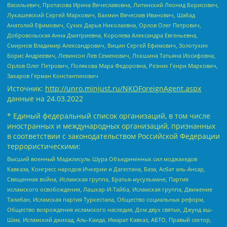
Васильевич, Протасова Ирина Вячеславовна, Литинский Леонид Борисович,
Лукашевский Сергей Маркович, Бахмин Вячеслав Иванович, Шабад
Анатолий Ефимович, Сухих Дарья Николаевна, Орлов Олег Петрович,
Добровольская Анна Дмитриевна, Королева Александра Евгеньевна,
Смирнов Владимир Александрович, Вицин Сергей Ефимович, Золотухин
Борис Андреевич, Левинсон Лев Семенович, Локшина Татьяна Иосифовна,
Орлов Олег Петрович, Полякова Мара Федоровна, Резник Генри Маркович,
Захаров Герман Константинович
Источник:
http://unro.minjust.ru/NKOForeignAgent.aspx
данные на
24.03.2022
* Единый федеральный список организаций, в том числе
иностранных и международных организаций, признанных
в соответствии с законодательством Российской Федерации
террористическими:
Высший военный Маджлисуль Шура Объединенных сил моджахедов
Кавказа, Конгресс народов Ичкерии и Дагестана, База, Асбат аль-Ансар,
Священная война, Исламская группа, Братья-мусульмане, Партия
исламского освобождения, Лашкар-И-Тайба, Исламская группа, Движение
Талибан, Исламская партия Туркестана, Общество социальных реформ,
Общество возрождения исламского наследия, Дом двух святых, Джунд аш-
Шам, Исламский джихад, Аль-Каида, Имарат Кавказ, АБТО, Правый сектор,