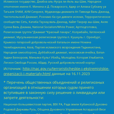
Исламское государство, Джабха аль-Нусра ли-Ахль аш-Шам, Народное
ополчение имени К. Минина и Д. Пожарского, Аджр от Аллаха Субхану уа
Тагьаля SHAM, АУМ Синрике, Муджахеды джамаата Ат-Тавхида Валь-Джихад,
Чистопольский Джамаат, Рохнамо ба суи давлати исломи, Террористическое
сообщество Сеть, Катиба Таухид валь-Джихад, Хайят Тахрир аш-Шам, Ахлю
Сунна Валь Джамаа, National Socialism/White Power, Артподготовка,
Религиозная группа “Джамаат “Красный пахарь”, Колумбайн, Хатлонский
джамаат, Мусульманская религиозная группа п. Кушкуль г. Оренбург,
Крымско-татарский добровольческий батальон имени Номана
Челебиджихана, Азов, Партия исламского возрождения Таджикистана,
Народная самооборона, Дуббайский джамаат, московская ячейка, Батал-
Хаджи Белхороев, Маньяки Культ Убийц, Молодёжь Которая Улыбается,
Легион Свобода России, Айдар, Русский добровольческий корпус
Источник:
http://nac.gov.ru/terroristicheskie-i-ekstremistskie-
organizacii-i-materialy.html
данные на
16.11.2023
* Перечень общественных объединений и религиозных
организаций в отношении которых судом принято
вступившее в законную силу решение о ликвидации или
запрете деятельности:
Национал-большевистская партия, ВЕК РА, Рада земли Кубанской Духовно
Родовой Державы Русь, Община Духовного Управления Асгардской Веси