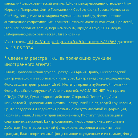
канадский демократический альянс, Школа международных отношений им
Нормана Патерсона, Центр Гражданских Свобод, Фонд Бориса Немцова за
Свободу, Фонд имени Фридриха Науманна за свободу, Феминистское
антивоенное сопротивление, Комитет независимости Ингушетии, Прометей,
Stop Occupation of Karelia, Вернись живым, Фридом Хаус, СОТА медиа,
Либерально-демократическая Лига Украины
Источник:
https://minjust.gov.ru/ru/documents/7756/
данные
на
13.05.2024
* Сведения реестра НКО, выполняющих функции
иностранного агента:
Лилит, Правозащитная группа Гражданин.Армия.Право, Нижегородский
центр немецкой и европейской культуры, Центр гендерных исследований,
Фонд защиты прав граждан Штаб, Институт права и публичной политики,
Фонд борьбы с коррупцией, Альянс врачей, НАСИЛИЮ.НЕТ, Мы против
СПИДа, СВЕЧА, Гуманитарное действие, Открытый Петербург, Лига
Избирателей, Правовая инициатива, Гражданский Союз, Хасдей Ерушалаим,
Центр поддержки и содействия развитию средств массовой информации,
Горячая Линия, В защиту прав заключенных, Институт глобализации и
социальных движений, Центр социально-информационных инициатив
Действие, Благотворительный фонд охраны здоровья и защиты прав
граждан, Благотворительный фонд помощи осужденным и их семьям, Фонд