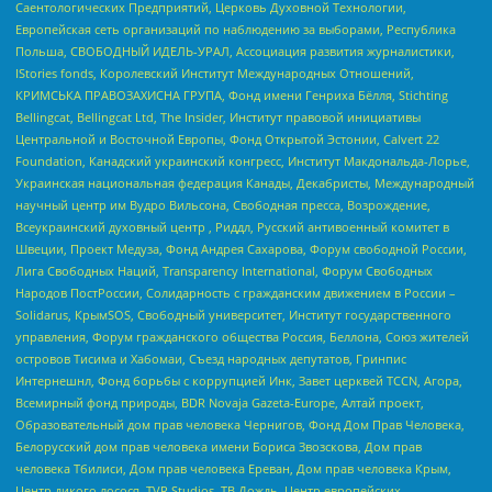
Саентологических Предприятий, Церковь Духовной Технологии,
Европейская сеть организаций по наблюдению за выборами, Республика
Польша, СВОБОДНЫЙ ИДЕЛЬ-УРАЛ, Ассоциация развития журналистики,
IStories fonds, Королевский Институт Международных Отношений,
КРИМСЬКА ПРАВОЗАХИСНА ГРУПА, Фонд имени Генриха Бёлля, Stichting
Bellingcat, Bellingcat Ltd, The Insider, Институт правовой инициативы
Центральной и Восточной Европы, Фонд Открытой Эстонии, Calvert 22
Foundation, Канадский украинский конгресс, Институт Макдональда-Лорье,
Украинская национальная федерация Канады, Декабристы, Международный
научный центр им Вудро Вильсона, Свободная пресса, Возрождение,
Всеукраинский духовный центр , Риддл, Русский антивоенный комитет в
Швеции, Проект Медуза, Фонд Андрея Сахарова, Форум свободной России,
Лига Свободных Наций, Transparеncy International, Форум Свободных
Народов ПостРоссии, Солидарность с гражданским движением в России –
Solidarus, КрымSOS, Свободный университет, Институт государственного
управления, Форум гражданского общества Россия, Беллона, Союз жителей
островов Тисима и Хабомаи, Съезд народных депутатов, Гринпис
Интернешнл, Фонд борьбы с коррупцией Инк, Завет церквей TCCN, Агора,
Всемирный фонд природы, BDR Novaja Gazeta-Europe, Алтай проект,
Образовательный дом прав человека Чернигов, Фонд Дом Прав Человека,
Белорусский дом прав человека имени Бориса Звозскова, Дом прав
человека Тбилиси, Дом прав человека Ереван, Дом прав человека Крым,
Центр дикого лосося, TVR Studios, ТВ Дождь, Центр европейских