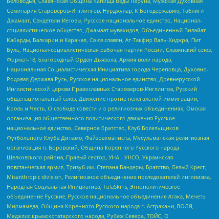
Беловодья, Славянская Община Капища Веды Перуна, Мужская Духовная
Семинария Староверов-Инглингов, Нурджулар, К Богодержавию, Таблиги
Джамаат, Свидетели Иеговы, Русское национальное единство, Национал-
социалистическое общество, Джамаат мувахидов, Объединенный Вилайат
Кабарды, Балкарии и Карачая, Союз славян, Ат-Такфир Валь-Хиджра, Пит
Буль, Национал-социалистическая рабочая партия России, Славянский союз,
Формат-18, Благородный Орден Дьявола, Армия воли народа,
Национальная Социалистическая Инициатива города Череповца, Духовно-
Родовая Держава Русь, Русское национальное единство, Древнерусской
Инглистической церкви Православных Староверов-Инглингов, Русский
общенациональный союз, Движение против нелегальной иммиграции,
Кровь и Честь, О свободе совести и о религиозных объединениях, Омская
организация общественного политического движения Русское
национальное единство, Северное Братство, Клуб Болельщиков
Футбольного Клуба Динамо, Файзрахманисты, Мусульманская религиозная
организация п. Боровский, Община Коренного Русского народа
Щелковского района, Правый сектор, УНА - УНСО, Украинская
повстанческая армия, Тризуб им. Степана Бандеры, Братство, Белый Крест,
Misanthropic division, Религиозное объединение последователей инглиизма,
Народная Социальная Инициатива, TulaSkins, Этнополитическое
объединение Русские, Русское национальное объединение Атака, Мечеть
Мирмамеда, Община Коренного Русского народа г. Астрахани, ВОЛЯ,
Меджлис крымскотатарского народа, Рубеж Севера, ТОЙС, О