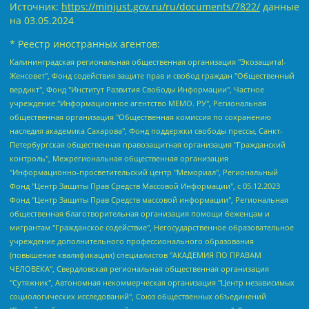
Источник:
https://minjust.gov.ru/ru/documents/7822/
данные
на
03.05.2024
* Реестр иностранных агентов:
Калининградская региональная общественная организация "Экозащита!-Женсовет", Фонд содействия защите прав и свобод граждан "Общественный вердикт", Фонд "Институт Развития Свободы Информации", Частное учреждение "Информационное агентство МЕМО. РУ", Региональная общественная организация "Общественная комиссия по сохранению наследия академика Сахарова", Фонд поддержки свободы прессы, Санкт-Петербургская общественная правозащитная организация "Гражданский контроль", Межрегиональная общественная организация "Информационно-просветительский центр "Мемориал", Региональный Фонд "Центр Защиты Прав Средств Массовой Информации", с 05.12.2023 Фонд "Центр Защиты Прав Средств массовой информации", Региональная общественная благотворительная организация помощи беженцам и мигрантам "Гражданское содействие", Негосударственное образовательное учреждение дополнительного профессионального образования (повышение квалификации) специалистов "АКАДЕМИЯ ПО ПРАВАМ ЧЕЛОВЕКА", Свердловская региональная общественная организация "Сутяжник", Автономная некоммерческая организация "Центр независимых социологических исследований", Союз общественных объединений "Российский исследовательский центр по правам человека", Региональное общественное учреждение научно-информационный центр "МЕМОРИАЛ", Некоммерческая организация "Фонд защиты гласности", Автономная некоммерческая организация "Институт прав человека", Городская общественная организация "Екатеринбургское общество "МЕМОРИАЛ", Городская общественная организация "Рязанское историко-просветительское и правозащитное общество "Мемориал" (Рязанский Мемориал), Челябинский региональный орган общественной самодеятельности – женское общественное объединение "Женщины Евразии", Челябинский региональный орган общественной самодеятельности "Уральская правозащитная группа", Фонд содействия защите здоровья и социальной справедливости имени Андрея Рылькова, Автономная Некоммерческая Организация "Аналитический Центр Юрия Левады", Автономная некоммерческая организация социальной поддержки населения "Проект Апрель", Региональная общественная организация помощи женщинам и детям, находящимся в кризисной ситуации "Информационно-методический центр "Анна", Фонд содействия развитию массовых коммуникаций и правовому просвещению "Так-так-Так", Фонд содействия устойчивому развитию "Серебряная тайга", Свердловский региональный общественный фонд социальных проектов "Новое время", "Idel.Реалии", Кавказ.Реалии, Крым.Реалии, Телеканал Настоящее Время, Татаро-башкирская служба Радио Свобода (Azatliq Radiosi), Радио Свободная Европа/Радио Свобода (PCE/PC), "Сибирь.Реалии", "Фактограф", Благотворительный фонд помощи осужденным и их семьям, Автономная некоммерческая организация "Институт глобализации и социальных движений", Фонд "В защиту прав заключенных", Частное учреждение "Центр поддержки и содействия развитию средств массовой информации", Пензенский региональный общественный благотворительный фонд "Гражданский союз", "Север.Реалии", Некоммерческая организация Фонд "Правовая инициатива", Общество с ограниченной ответственностью "Радио Свободная Европа/Радио Свобода", Чешское информационное агентство "MEDIUM-ORIENT", Красноярская региональная общественная организация "Мы против СПИДа", Камалягин Денис Николаевич, Маркелов Сергей Евгеньевич, Пономарев Лев Александрович, Савицкая Людмила Алексеевна, Автономная некоммерческая организация "Центр по работе с проблемой насилия "НАСИЛИЮ.НЕТ", Межрегиональный профессиональный союз работников здравоохранения "Альянс врачей", Юридическое лицо, зарегистрированное в Латвийской Республике, SIA "Medusa Project" (регистрационный номер 40103797863, дата регистрации 10.06.2014), Некоммерческая организация "Фонд по борьбе с коррупцией", Автономная некоммерческая организация "Институт права и публичной политики", Баданин Роман Сергеевич, Гликин Максим Александрович, Железнова Мария Михайловна, Лукьянова Юлия Сергеевна, Маетная Елизавета Витальевна, Маняхин Петр Борисович, Чуракова Ольга Владимировна, Ярош Юлия Петровна, Юридическое лицо "The Insider SIA", зарегистрированное в Риге, Латвийская Республика (дата регистрации 26.06.2015), являющееся администратором доменного имени интернет-издания "The Insider SIA", https://theins.ru, Постернак Алексей Евгеньевич, Рубин Михаил Аркадьевич, Анин Роман Александрович, Юридическое лицо Istories fonds, зарегистрированное в Латвийской Республике (регистрационный номер 50008295751, дата регистрации 24.02.2020), Великовский Дмитрий Александрович, Долинина Ирина Николаевна, Мароховская Алеся Алексеевна, Шлейнов Роман Юрьевич, Шмагун Олеся Валентиновна, Общество с ограниченной ответственностью "Альтаир 2021", Общество с ограниченной ответственностью "Вега 2021", Общество с ограниченной ответственностью "Главный редактор 2021", Общество с ограниченной ответственностью "Ромашки монолит", Важенков Артем Валерьевич, Ивановская областная общественная организация "Центр гендерных исследований", Гурман Юрий Альбертович, Медиапроект "ОВД-Инфо", Егоров Владимир Владимирович, Жилинский Владимир Александрович, Общество с ограниченной ответственностью "ЗП", Иванова София Юрьевна, Карезина Инна Павловна, Кильтау Екатерина Викторовна, Петров Алексей Викторович, Пискунов Сергей Евгеньевич, Смирнов Сергей Сергеевич, Тихонов Михаил Сергеевич, Общество с ограниченной ответственностью "ЖУРНАЛИСТ-ИНОСТРАННЫЙ АГЕНТ", Арапова Галина Юрьевна, Вольтская Татьяна Анатольевна, Американская компания "Mason G.E.S. Anonymous Foundation" (США), являющаяся владельцем интернет-издания https://mnews.world/, Компания "Stichting Bellingcat", зарегистрированная в Нидерландах (дата регистрации 11.07.2018), Захаров Андрей Вячеславович, Клепиковская Екатерина Дмитриевна, Общество с ограниченной ответственностью "МЕМО", Перл Роман Александрович, Симонов Евгений Алексеевич, Соловьева Елена Анатольевна, Сотников Даниил Владимирович, Сурначева Елизавета Дмитриевна, Автономная некоммерческая организация по защите прав человека и информированию населения "Якутия – Наше Мнение", Общество с ограниченной ответственностью "Москоу диджитал медиа", с 26.01.2023 Общество с ограниченной ответственностью "Чайка Белые сады", Ветошкина Валерия Валерьевна, Заговора Максим Александрович, Межрегиональное общественное движение "Российская ЛГБТ - сеть", Оленичев Максим Владимирович, Павлов Иван Юрьевич, Скворцова Елена Сергеевна, Общество с ограниченной ответственностью "Как бы инагент", Кочетков Игорь Викторович, Общество с ограниченной ответственностью "Честные выборы", Еланчик Олег Александрович, Общество с ограниченной ответственностью "Нобелевский призыв", Гималова Регина Эмилевна, Григорьев Андрей Валерьевич, Григорьева Алина Александровна, Ассоциация по содействию защите прав призывников, альтернативнослужащих и военнослужащих "Правозащитная группа "Гражданин.Армия.Право", Хисамова Регина Фаритовна, Автономная некоммерческая организация по реализации социально-правовых программ "Лилит", Дальневосточное общественное движение "Маяк", Санкт-Петербургская ЛГБТ-инициативная группа "Выход", Инициативная группа ЛГБТ+ "Реверс", Алексеев Андрей Викторович, Бекбулатова Таисия Львовна, Беляев Иван Михайлович, Владыкина Елена Сергеевна, Гельман Марат Александрович, Никульшина Вероника Юрьевна, Толоконникова Надежда Андреевна, Шендерович Виктор Анатольевич, Общество с ограниченной ответственностью "Данное сообщение", Общество с ограниченной ответственностью Издательский дом "Новая глава", Айнбиндер Александра Александровна, Московский комьюнити-центр для ЛГБТ+инициатив, Благотворительный фонд развития филантропии, Deutsche Welle (Германия, Kurt-Schumacher-Strasse 3, 53113 Bonn), Борзунова Мария Михайловна, Воробьев Виктор Викторович, Голубева Анна Львовна, Константинова Алла Михайловна, Малкова Ирина Владимировна, Мурадов Мурад Абдулгалимович, Осетинская Елизавета Николаевна, Понасенков Евгений Николаевич, Ганапольский Матвей Юрьевич, Киселев Евгений Алексеевич, Борухович Ирина Григорьевна, Дремин Иван Тимофеевич, Дубровский Дмитрий Викторович, Красноярская региональная общественная организация поддержки и развития альтернативных образовательных технологий и межкультурных коммуникаций "ИНТЕРРА", Маяковская Екатерина Алексеевна, Фейгин Марк Захарович, Филимонов Андрей Викторович, Дзугкоева Регина Николаевна, Доброхотов Роман Александрович, Дудь Юрий Александрович, Елкин Сергей Владимирович, Кругликов Кирилл Игоревич, Сабунаева Мария Леонидовна, Семенов Алексей Владимирович, Шаинян Карен Багратович, Шульман Екатерина Михайловна, Асафьев Артур Валерьевич, Вахштайн Виктор Семенович, Венедиктов Алексей Алексеевич, Лушникова Екатерина Евгеньевна, Волков Леонид Михайлович, Невзоров Александр Глебович, Пархоменко Сергей Борисович, Сироткин Ярослав Николаевич, Кара-Мурза Владимир Владимирович, Баранова Наталья Владимировна, Гозман Леонид Яковлевич, Кагарлицкий Борис Юльевич, Климарев Михаил Валерьевич, Милов Владимир Станиславович, Автономная некоммерческая организация Краснодарский центр современного искусства "Типография", Моргенштерн Алишер Тагирович, Соболь Любовь Эдуардовна, Общество с ограниченной ответственностью "ЛИЗА НОРМ", Каспаров Гарри Кимович, Ходорковский Михаил Борисович, Общество с ограниченной ответственностью "Апрельские тезисы", Данилович Ирина Брониславовна, Кашин Олег Владимирович, Петров Николай Владимирович, Пивоваров Алексей Владимирович, Соколов Михаил Владимирович, Цветкова Юлия Владимировна, Чичваркин Евгений Александрович, Комитет против пыток/Команда против пыток, Общество с ограниченной ответственностью "Первый научный", Общество с ограниченной ответственностью "Вертолет и ко", Белоцерковская Вероника Борисовна, Кац Максим Евгеньевич, Лазарева Татьяна Юрьевна, Шаведдинов Руслан Табризович, Яшин Илья Валерьевич, Общество с ограниченной ответственностью "Иноагент ААВ", Алешковский Дмитрий Петрович, Альбац Евгения Марковна, Быков Дмитрий Львович, Галямина Юлия Евгеньевна, Лойко Сергей Леонидович, Мартынов Кирилл Константинович, Медведев Сергей Александрович, Крашенинников Федор Геннадиевич, Гордеева Катерина Вл