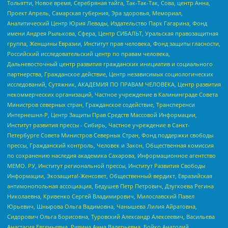
Тольятти, Новое время, Серебряная тайга, Так-Так-Так, Сова, центр Анна,
Проект Апрель, Самарская губерния, Эра здоровья, Мемориал,
Аналитический Центр Юрия Левады, Издательство Парк Гагарина, Фонд
имени Андрея Рылькова, Сфера, Центр СИБАЛЬТ, Уральская правозащитная
группа, Женщины Евразии, Институт прав человека, Фонд защиты гласности,
Российский исследовательский центр по правам человека,
Дальневосточный центр развития гражданских инициатив и социального
партнерства, Гражданское действие, Центр независимых социологических
исследований, Сутяжник, АКАДЕМИЯ ПО ПРАВАМ ЧЕЛОВЕКА, Центр развития
некоммерческих организаций, Частное учреждение в Калининграде Совета
Министров северных стран, Гражданское содействие, Трансперенси
Интернешнл-Р, Центр Защиты Прав Средств Массовой Информации,
Институт развития прессы - Сибирь, Частное учреждение в Санкт-
Петербурге Совета Министров Северных Стран, Фонд поддержки свободы
прессы, Гражданский контроль, Человек и Закон, Общественная комиссия
по сохранению наследия академика Сахарова, Информационное агентство
МЕМО. РУ, Институт региональной прессы, Институт Развития Свободы
Информации, Экозащита!-Женсовет, Общественный вердикт, Евразийская
антимонопольная ассоциация, Бедушев Петр Петрович, Дзугкоева Регина
Николаевна, Кривенко Сергей Владимирович, Милославский Павел
Юрьевич, Шнырова Ольга Вадимовна, Чанышева Лилия Айратовна,
Сидорович Ольга Борисовна, Туровский Александр Алексеевич, Васильева
Анастасия Евгеньевна, Ривина Анна Валерьевна, Бойко Анатолий