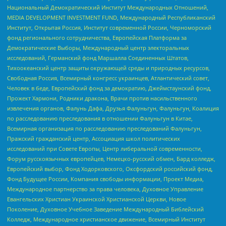
Национальный Демократический Институт Международных Отношений,
MEDIA DEVELOPMENT INVESTMENT FUND, Международный Республиканский
Институт, Открытая Россия, Институт современной России, Черноморский
фонд регионального сотрудничества, Европейская Платформа за
Демократические Выборы, Международный центр электоральных
исследований, Германский фонд Маршалла Соединенных Штатов,
Тихоокеанский центр защиты окружающей среды и природных ресурсов,
Свободная Россия, Всемирный конгресс украинцев, Атлантический совет,
Человек в беде, Европейский фонд за демократию, Джеймстаунский фонд,
Прожект Хармони, Родники дракона, Врачи против насильственного
извлечения органов, Фалунь Дафа, Друзья Фалуньгун, Фалуньгун, Коалиция
по расследованию преследования в отношении Фалуньгун в Китае,
Всемирная организация по расследованию преследований Фалуньгун,
Пражский гражданский центр, Ассоциация школ политических
исследований при Совете Европы, Центр либеральной современности,
Форум русскоязычных европейцев, Немецко-русский обмен, Бард колледж,
Европейский выбор, Фонд Ходорковского, Оксфордский российский фонд,
Фонд Будущее России, Компания свободы информации, Проект Медиа,
Международное партнерство за права человека, Духовное Управление
Евангельских Христиан Украинской Христианской Церкви, Новое
Поколение, Духовное Учебное Заведение Международный Библейский
Колледж, Международное христианское движение, Всемирный Институт