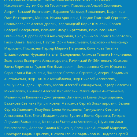
Николаевич, Дугин Сергей Георгиевич, Пивоваров Андрей Сергеевич,
Аверин Виталий Евгеньевич, Барахоев Магомед Бекханович, Шарипков
Олег Викторович, Мошель Ирина Ароновна, Шведов Григорий Сергеевич,
Пономарев Лев Александрович, Каргалицкий Борис Юльевич, Созаев
Валерий Валерьевич, Исламов Тимур Рифгатович, Романова Ольга
Евгеньевна, Щаров Сергей Алексадрович, Цирульников Борис Альбертович,
Гасан Ольга Павловна, Паутов Юрий Анатольевич, Верховский Александр
Маркович, Пислакова-Паркер Марина Петровна, Кочеткова Татьяна
Владимировна, Чуркина Наталья Валерьевна, Акимова Татьяна Николаевна,
Золотарева Екатерина Александровна, Рачинский Ян Збигневич, Жемкова
Елена Борисовна, Гудков Лев Дмитриевич, Илларионова Юлия Юрьевна,
Саранг Анна Васильевна, Захарова Светлана Сергеевна, Аверин Владимир
Анатольевич, Щур Татьяна Михайловна, Щур Николай Алексеевич,
Блинушов Андрей Юрьевич, Мосин Алексей Геннадьевич, Гефтер Валентин
Михайлович, Симонов Алексей Кириллович, Флиге Ирина Анатольевна,
Мельникова Валентина Дмитриевна, Вититинова Елена Владимировна,
Баженова Светлана Куприяновна, Максимов Сергей Владимирович, Беляев
Сергей Иванович, Голубева Елена Николаевна, Ганнушкина Светлана
Алексеевна, Закс Елена Владимировна, Буртина Елена Юрьевна, Гендель
Людмила Залмановна, Кокорина Екатерина Алексеевна, Шуманов Илья
Вячеславович, Арапова Галина Юрьевна, Свечников Анатолий Мариевич,
Прохоров Вадим Юрьевич, Шахова Елена Владимировна, Подузов Сергей