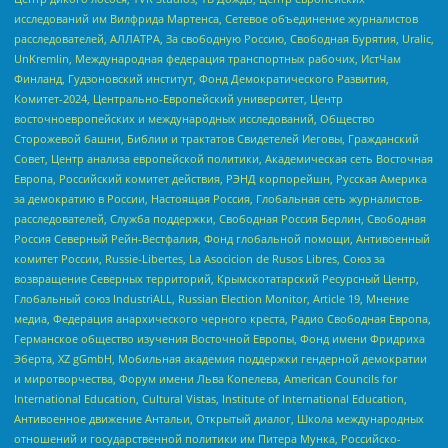
исследований им Вилфрида Мартенса, Сетевое объединение журналистов
расследователей, АЛЛАТРА, За свободную Россию, Свободная Бурятия, Uralic,
UnKremlin, Международная федерация транспортных рабочих, ИстЧам
Финланд, Гудзоновский институт, Фонд Демократического Развития,
Комитет-2024, Центрально-Европейский университет, Центр
восточноевропейских и международных исследований, Общество
Сторожевой башни, Библии и трактатов Свидетелей Иеговы, Гражданский
Совет, Центр анализа европейской политики, Академическая сеть Восточная
Европа, Российский комитет действия, РЭНД корпорейшн, Русская Америка
за демократию в России, Настоящая Россия, Глобальная сеть журналистов-
расследователей, Служба поддержки, Свободная Россия Берлин, Свободная
Россия Северный Рейн-Вестфалия, Фонд глобальной помощи, Антивоенный
комитет России, Russie-Libertes, La Asocicion de Rusos Libres, Союз за
возвращение Северных территорий, Крымскотатарский Ресурсный Центр,
Глобальный союз IndustriALL, Russian Election Monitor, Article 19, Мнение
медиа, Федерация анархического черного креста, Радио Свободная Европа,
Германское общество изучения Восточной Европы, Фонд имени Фридриха
Эберта, XZ gGmbH, Мобильная академия поддержки гендерной демократии
и миротворчества, Форум имени Льва Копелева, American Councils for
International Education, Cultural Vistas, Institute of International Education,
Антивоенное движение Антальи, Открытый диалог, Школа международных
отношений и государственной политики им Питера Мунка, Российско-