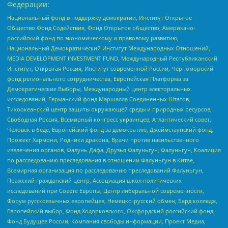
Федерации:
Национальный фонд в поддержку демократии, Институт Открытое
Общество Фонд Содействия, Фонд Открытое общество, Американо-
российский фонд по экономическому и правовому развитию,
Национальный Демократический Институт Международных Отношений,
MEDIA DEVELOPMENT INVESTMENT FUND, Международный Республиканский
Институт, Открытая Россия, Институт современной России, Черноморский
фонд регионального сотрудничества, Европейская Платформа за
Демократические Выборы, Международный центр электоральных
исследований, Германский фонд Маршалла Соединенных Штатов,
Тихоокеанский центр защиты окружающей среды и природных ресурсов,
Свободная Россия, Всемирный конгресс украинцев, Атлантический совет,
Человек в беде, Европейский фонд за демократию, Джеймстаунский фонд,
Прожект Хармони, Родники дракона, Врачи против насильственного
извлечения органов, Фалунь Дафа, Друзья Фалуньгун, Фалуньгун, Коалиция
по расследованию преследования в отношении Фалуньгун в Китае,
Всемирная организация по расследованию преследований Фалуньгун,
Пражский гражданский центр, Ассоциация школ политических
исследований при Совете Европы, Центр либеральной современности,
Форум русскоязычных европейцев, Немецко-русский обмен, Бард колледж,
Европейский выбор, Фонд Ходорковского, Оксфордский российский фонд,
Фонд Будущее России, Компания свободы информации, Проект Медиа,