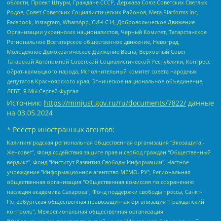
области, Проект Штурм, Граждане СССР, Держава Союз Советских Светлых
Родов, Совет Советских Социалистических Районов, Meta Platforms Inc,
Facebook, Instagram, WhatsApp, СИЧ-С14, Добровольческое Движение
Организации украинских националистов, Черный Комитет, Татарстанское
Региональное Всетатарское общественное движение, Невоград,
Молодежное Демократическое Движение Весна, Верховный Совет
Татарской Автономной Советской Социалистической Республики, Конгресс
ойрат-калмыцкого народа, Исполнительный комитет совета народных
депутатов Красноярского края, Этническое национальное объединение,
ЛГБТ, Я.МЫ Сергей Фургал
Источник:
https://minjust.gov.ru/ru/documents/7822/
данные
на
03.05.2024
* Реестр иностранных агентов:
Калининградская региональная общественная организация "Экозащита!-Женсовет", Фонд содействия защите прав и свобод граждан "Общественный вердикт", Фонд "Институт Развития Свободы Информации", Частное учреждение "Информационное агентство МЕМО. РУ", Региональная общественная организация "Общественная комиссия по сохранению наследия академика Сахарова", Фонд поддержки свободы прессы, Санкт-Петербургская общественная правозащитная организация "Гражданский контроль", Межрегиональная общественная организация "Информационно-просветительский центр "Мемориал", Региональный Фонд "Центр Защиты Прав Средств Массовой Информации", с 05.12.2023 Фонд "Центр Защиты Прав Средств массовой информации", Региональная общественная благотворительная организация помощи беженцам и мигрантам "Гражданское содействие", Негосударственное образовательное учреждение дополнительного профессионального образования (повышение квалификации) специалистов "АКАДЕМИЯ ПО ПРАВАМ ЧЕЛОВЕКА", Свердловская региональная общественная организация "Сутяжник", Автономная некоммерческая организация "Центр независимых социологических исследований", Союз общественных объединений "Российский исследовательский центр по правам человека", Региональное общественное учреждение научно-информационный центр "МЕМОРИАЛ", Некоммерческая организация "Фонд защиты гласности", Автономная некоммерческая организация "Институт прав человека", Городская общественная организация "Екатеринбургское общество "МЕМОРИАЛ", Городская общественная организация "Рязанское историко-просветительское и правозащитное общество "Мемориал" (Рязанский Мемориал), Челябинский региональный орган общественной самодеятельности – женское общественное объединение "Женщины Евразии", Челябинский региональный орган общественной самодеятельности "Уральская правозащитная группа", Фонд содействия защите здоровья и социальной справедливости имени Андрея Рылькова, Автономная Некоммерческая Организация "Аналитический Центр Юрия Левады", Автономная некоммерческая организация социальной поддержки населения "Проект Апрель", Региональная общественная организация помощи женщинам и детям, находящимся в кризисной ситуации "Информационно-методический центр "Анна", Фонд содействия развитию массовых коммуникаций и правовому просвещению "Так-так-Так", Фонд содействия устойчивому развитию "Серебряная тайга", Свердловский региональный общественный фонд социальных проектов "Новое время", "Idel.Реалии", Кавказ.Реалии, Крым.Реалии, Телеканал Настоящее Время, Татаро-башкирская служба Радио Свобода (Azatliq Radiosi), Радио Свободная Европа/Радио Свобода (PCE/PC), "Сибирь.Реалии", "Фактограф", Благотворительный фонд помощи осужденным и их семьям, Автономная некоммерческая организация "Институт глобализации и социальных движений", Фонд "В защиту прав заключенных", Частное учреждение "Центр поддержки и содействия развитию средств массовой информации", Пензенский региональный общественный благотворительный фонд "Гражданский союз", "Север.Реалии", Некоммерческая организация Фонд "Правовая инициатива", Общество с ограниченной ответственностью "Радио Свободная Европа/Радио Свобода", Чешское информационное агентство "MEDIUM-ORIENT", Красноярская региональная общественная организация "Мы против СПИДа", Камалягин Денис Николаевич, Маркелов Сергей Евгеньевич, Пономарев Лев Александрович, Савицкая Людмила Алексеевна, Автономная некоммерческая организация "Центр по работе с проблемой насилия "НАСИЛИЮ.НЕТ", Межрегиональный профессиональный союз работников здравоохранения "Альянс врачей", Юридическое лицо, зарегистрированное в Латвийской Республике, SIA "Medusa Project" (регистрационный номер 40103797863, дата регистрации 10.06.2014), Некоммерческая организация "Фонд по борьбе с коррупцией", Автономная некоммерческая организация "Институт права и публичной политики", Баданин Роман Сергеевич, Гликин Максим Александрович, Железнова Мария Михайловна, Лукьянова Юлия Сергеевна, Маетная Елизавета Витальевна, Маняхин Петр Борисович, Чуракова Ольга Владимировна, Ярош Юлия Петровна, Юридическое лицо "The Insider SIA", зарегистрированное в Риге, Латвийская Республика (дата регистрации 26.06.2015), являющееся администратором доменного имени интернет-издания "The Insider SIA", https://theins.ru, Постернак Алексей Евгеньевич, Рубин Михаил Аркадьевич, Анин Роман Александрович, Юридическое лицо Istories fonds, зарегистрированное в Латвийской Республике (регистрационный номер 50008295751, дата регистрации 24.02.2020), Великовский Дмитрий Александрович, Долинина Ирина Николаевна, Мароховская Алеся Алексеевна, Шлейнов Роман Юрьевич, Шмагун Олеся Валентиновна, Общество с ограниченной ответственностью "Альтаир 2021", Общество с ограниченной ответственностью "Вега 2021", Общество с ограниченной ответственностью "Главный редактор 2021", Общество с ограниченной ответственностью "Ромашки монолит", Важенков Артем Валерьевич, Ивановская областная общественная организация "Центр гендерных исследований", Гурман Юрий Альбертович, Медиапроект "ОВД-Инфо", Егоров Владимир Владимирович, Жилинский Владимир Александрович, Общество с ограниченной ответственностью "ЗП", Иванова София Юрьевна, Карезина Инна Павловна, Кильтау Екатерина Викторовна, Петров Алексей Викторович, Пискунов Сергей Евгеньевич, Смирнов Сергей Сергеевич, Тихонов Михаил Сергеевич, Общество с ограниченной ответственностью "ЖУРНАЛИСТ-ИНОСТРАННЫЙ АГЕНТ", Арапова Галина Юрьевна, Вольтская Татьяна Анатольевна, Американская компания "Mason G.E.S. Anonymous Foundation" (США), являющаяся владельцем интернет-издания https://mnews.world/, Компания "Stichting Bellingcat", зарегистрированная в Нидерландах (дата регистрации 11.07.2018), Захаров Андрей Вячеславович, Клепиковская Екатерина Дмитриевна, Общество с ограниченной ответственностью "МЕМО", Перл Роман Александрович, Симонов Евгений Алексеевич, Соловьева Елена Анатольевна, Сотников Даниил Владимирович, Сурначева Елизавета Дмитриевна, Автономная некоммерческая организация по защите прав человека и информированию населения "Якутия – Наше Мнение", Общество с ограниченной ответственностью "Москоу диджитал медиа", с 26.01.2023 Общество с ограниченной ответственностью "Чайка Белые сады", Ветошкина Валерия Валерьевна, Заговора Максим Александрович, Межрегиональное общественное движение "Российская ЛГБТ - сеть", Оленичев Максим Владимирович, Павлов Иван Юрьевич, Скворцова Елена Сергеевна, Общество с ограниченной ответственностью "Как бы инагент", Кочетков Игорь Викторович, Общество с ограниченной ответственностью "Честные выборы", Еланчик Олег Александрович, Общество с ограниченной ответственностью "Нобелевский призыв", Гималова Регина Эмилевна, Григорьев Андрей Валерьевич, Григорьева Алина Александровна, Ассоциация по содействию защите прав призывников, альтернативнослужащих и военнослужащих "Правозащитная группа "Гражданин.Армия.Право", Хисамова Регина Фаритовна, Автономная некоммерческая организация по реализации социально-правовых программ "Лилит", Дальневосточное общественное движение "Маяк", Санкт-Петербургская ЛГБТ-инициативная группа "Выход", Инициативная группа ЛГБТ+ "Реверс", Алексеев Андрей Викторович, Бекбулатова Таисия Львовна, Беляев Иван Михайлович, Владыкина Елена Сергеевна, Гельман Марат Александрович, Никульшина Вероника Юрьевна, Толоконникова Надежда Андреевна, Шендерович Виктор Анатольевич, Общество с ограниченной ответственностью "Данное сообщение", Общество с ограниченной ответственностью Издательский дом "Новая глава", Айнбиндер Александра Александровна, Московский комьюнити-центр для ЛГБТ+инициатив, Благотворительный фонд развития филантропии, Deutsche Welle (Германия, Kurt-Schumacher-Strasse 3, 53113 Bonn), Борзунова Мария Михайловна, Воробьев Виктор Викторович, Голубева Анна Львовна, Константинова Алла Михайловна, Малкова Ирина Владимировна, Мурадов Мурад Абдулгалимович, Осетинская Елизавета Николаевна, Понасенков Евгений Николаевич, Ганапольский Матвей Юрьевич, Киселев Евгений Алексеевич, Борухович Ирина Григорьевна, Дремин Иван Тимофеевич, Дубровский Дмитрий Викторович, Красноярская региональная общественная организация поддержки и развития альтернативных образовательных технологий и межкультурных коммуникаций "ИНТЕРРА", Маяковская Екатерина Алексеевна, Фейгин Марк Захарович, Филимонов Андрей Викторович, Дзугкоева Регина Николаевна, Доброхотов Роман Александрович, Дудь Юрий Александрович, Елкин Сергей Владимирович, Кругликов Кирилл Игоревич, Сабунаева Мария Леонидовна, Семенов Алексей Владимирович, Шаинян Карен Багратович, Шульман Екатерина Михайловна, Асафьев Артур Валерьевич, Вахштайн Виктор Семенович, Венедиктов Алексей Алексеевич, Лушникова Екатерина Евгеньевна, Волков Леонид Михайлович, Невзоров Александр Глебович, Пархоменко Сергей Борисович, Сироткин Ярослав Николаевич, Кара-Мурза Владимир Владимирович, Баранова Наталья Владимировна, Гозман Леонид Яковлевич, Кагарлицкий Борис Юльевич, Климарев Михаил Валерьевич, Милов Владимир Станиславович, Автономная некоммерческая организация Краснодарский центр современного искусства "Типография", Моргенштерн Алишер Тагирович, Соболь Любовь Эдуардовна, Общество с ограниченной ответственностью "ЛИЗА НОРМ", Каспаров Гарри Кимович, Ходорковский Михаил Борисович, Общество с ограниченной ответственностью "Апрельские тезисы", Данилович Ирина Брониславовна, Кашин Олег Владимирович, Петров Николай Владимирович, Пивоваров Алексей Владимирович, Соколов Михаил Владимирович, Цветкова Юлия Владимировна, Чичваркин Евгений Александрович, Комитет против пыток/Команда против пыток, Общество с ограниченной ответственностью "Первый научный", Общество с ограниченной ответственностью "Вертолет и ко", Белоцерковская Вероника Борисовна, Кац Максим Евгеньевич, Лазарева Татьяна Юрьевна, Шаведдинов Руслан Табризович, Яшин Илья Валерьевич, Общество с ограниченной ответственностью "Иноагент ААВ", Алешковский Дмитрий Петрович, Альбац Евгения Марковна, Быков Дмитрий Львович, Галямина Юлия Евгеньевна, Лойко Сергей Леонидович, Мартынов Кирилл Константинович, Медведев Сергей Александрович, Крашенинников Федор Геннадиевич, Гордеева Катерина Вл