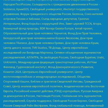
Народов ПостРоссии, Солидарность с гражданским движением в России –
Solidarus, КрымSOS, Свободный университет, Институт государственного
управления, Форум гражданского общества Россия, Беллона, Союз жителей
островов Тисима и Хабомаи, Съезд народных депутатов, Гринпис
Интернешнл, Фонд борьбы с коррупцией Инк, Завет церквей TCCN, Агора,
Всемирный фонд природы, BDR Novaja Gazeta-Europe, Алтай проект,
Образовательный дом прав человека Чернигов, Фонд Дом Прав Человека,
Белорусский дом прав человека имени Бориса Звозскова, Дом прав
человека Тбилиси, Дом прав человека Ереван, Дом прав человека Крым,
Центр дикого лосося, TVR Studios, ТВ Дождь, Центр европейских
исследований им Вилфрида Мартенса, Сетевое объединение журналистов
расследователей, АЛЛАТРА, За свободную Россию, Свободная Бурятия, Uralic,
UnKremlin, Международная федерация транспортных рабочих, ИстЧам
Финланд, Гудзоновский институт, Фонд Демократического Развития,
Комитет-2024, Центрально-Европейский университет, Центр
восточноевропейских и международных исследований, Общество
Сторожевой башни, Библии и трактатов Свидетелей Иеговы, Гражданский
Совет, Центр анализа европейской политики, Академическая сеть Восточная
Европа, Российский комитет действия, РЭНД корпорейшн, Русская Америка
за демократию в России, Настоящая Россия, Глобальная сеть журналистов-
расследователей, Служба поддержки, Свободная Россия Берлин, Свободная
Россия Северный Рейн-Вестфалия, Фонд глобальной помощи, Антивоенный