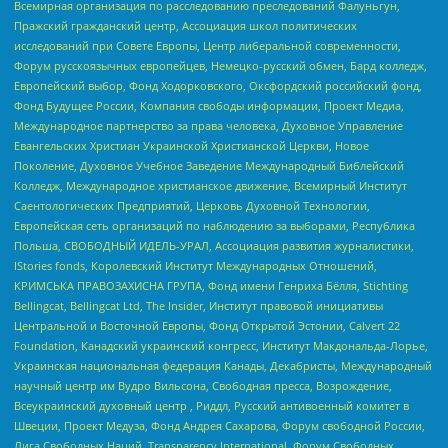
Всемирная организация по расследованию преследований Фалуньгун,
Пражский гражданский центр, Ассоциация школ политических
исследований при Совете Европы, Центр либеральной современности,
Форум русскоязычных европейцев, Немецко-русский обмен, Бард колледж,
Европейский выбор, Фонд Ходорковского, Оксфордский российский фонд,
Фонд Будущее России, Компания свободы информации, Проект Медиа,
Международное партнерство за права человека, Духовное Управление
Евангельских Христиан Украинской Христианской Церкви, Новое
Поколение, Духовное Учебное Заведение Международный Библейский
Колледж, Международное христианское движение, Всемирный Институт
Саентологических Предприятий, Церковь Духовной Технологии,
Европейская сеть организаций по наблюдению за выборами, Республика
Польша, СВОБОДНЫЙ ИДЕЛЬ-УРАЛ, Ассоциация развития журналистики,
IStories fonds, Королевский Институт Международных Отношений,
КРИМСЬКА ПРАВОЗАХИСНА ГРУПА, Фонд имени Генриха Бёлля, Stichting
Bellingcat, Bellingcat Ltd, The Insider, Институт правовой инициативы
Центральной и Восточной Европы, Фонд Открытой Эстонии, Calvert 22
Foundation, Канадский украинский конгресс, Институт Макдональда-Лорье,
Украинская национальная федерация Канады, Декабристы, Международный
научный центр им Вудро Вильсона, Свободная пресса, Возрождение,
Всеукраинский духовный центр , Риддл, Русский антивоенный комитет в
Швеции, Проект Медуза, Фонд Андрея Сахарова, Форум свободной России,
Лига Свободных Наций, Transparеncy International, Форум Свободных