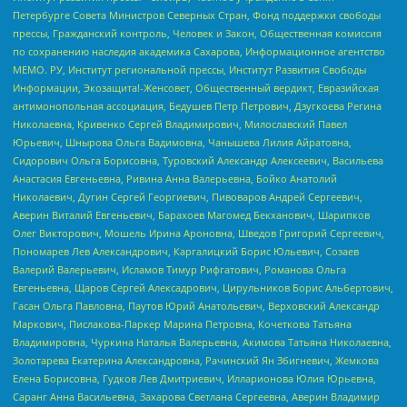
Петербурге Совета Министров Северных Стран, Фонд поддержки свободы
прессы, Гражданский контроль, Человек и Закон, Общественная комиссия
по сохранению наследия академика Сахарова, Информационное агентство
МЕМО. РУ, Институт региональной прессы, Институт Развития Свободы
Информации, Экозащита!-Женсовет, Общественный вердикт, Евразийская
антимонопольная ассоциация, Бедушев Петр Петрович, Дзугкоева Регина
Николаевна, Кривенко Сергей Владимирович, Милославский Павел
Юрьевич, Шнырова Ольга Вадимовна, Чанышева Лилия Айратовна,
Сидорович Ольга Борисовна, Туровский Александр Алексеевич, Васильева
Анастасия Евгеньевна, Ривина Анна Валерьевна, Бойко Анатолий
Николаевич, Дугин Сергей Георгиевич, Пивоваров Андрей Сергеевич,
Аверин Виталий Евгеньевич, Барахоев Магомед Бекханович, Шарипков
Олег Викторович, Мошель Ирина Ароновна, Шведов Григорий Сергеевич,
Пономарев Лев Александрович, Каргалицкий Борис Юльевич, Созаев
Валерий Валерьевич, Исламов Тимур Рифгатович, Романова Ольга
Евгеньевна, Щаров Сергей Алексадрович, Цирульников Борис Альбертович,
Гасан Ольга Павловна, Паутов Юрий Анатольевич, Верховский Александр
Маркович, Пислакова-Паркер Марина Петровна, Кочеткова Татьяна
Владимировна, Чуркина Наталья Валерьевна, Акимова Татьяна Николаевна,
Золотарева Екатерина Александровна, Рачинский Ян Збигневич, Жемкова
Елена Борисовна, Гудков Лев Дмитриевич, Илларионова Юлия Юрьевна,
Саранг Анна Васильевна, Захарова Светлана Сергеевна, Аверин Владимир