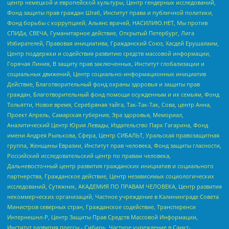
центр немецкой и европейской культуры, Центр гендерных исследований,
Фонд защиты прав граждан Штаб, Институт права и публичной политики,
Фонд борьбы с коррупцией, Альянс врачей, НАСИЛИЮ.НЕТ, Мы против
СПИДа, СВЕЧА, Гуманитарное действие, Открытый Петербург, Лига
Избирателей, Правовая инициатива, Гражданский Союз, Хасдей Ерушалаим,
Центр поддержки и содействия развитию средств массовой информации,
Горячая Линия, В защиту прав заключенных, Институт глобализации и
социальных движений, Центр социально-информационных инициатив
Действие, Благотворительный фонд охраны здоровья и защиты прав
граждан, Благотворительный фонд помощи осужденным и их семьям, Фонд
Тольятти, Новое время, Серебряная тайга, Так-Так-Так, Сова, центр Анна,
Проект Апрель, Самарская губерния, Эра здоровья, Мемориал,
Аналитический Центр Юрия Левады, Издательство Парк Гагарина, Фонд
имени Андрея Рылькова, Сфера, Центр СИБАЛЬТ, Уральская правозащитная
группа, Женщины Евразии, Институт прав человека, Фонд защиты гласности,
Российский исследовательский центр по правам человека,
Дальневосточный центр развития гражданских инициатив и социального
партнерства, Гражданское действие, Центр независимых социологических
исследований, Сутяжник, АКАДЕМИЯ ПО ПРАВАМ ЧЕЛОВЕКА, Центр развития
некоммерческих организаций, Частное учреждение в Калининграде Совета
Министров северных стран, Гражданское содействие, Трансперенси
Интернешнл-Р, Центр Защиты Прав Средств Массовой Информации,
Институт развития прессы - Сибирь, Частное учреждение в Санкт-