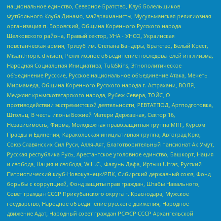
национальное единство, Северное Братство, Клуб Болельщиков
Футбольного Клуба Динамо, Файзрахманисты, Мусульманская религиозная
организация п. Боровский, Община Коренного Русского народа
Щелковского района, Правый сектор, УНА - УНСО, Украинская
повстанческая армия, Тризуб им. Степана Бандеры, Братство, Белый Крест,
Misanthropic division, Религиозное объединение последователей инглиизма,
Народная Социальная Инициатива, TulaSkins, Этнополитическое
объединение Русские, Русское национальное объединение Атака, Мечеть
Мирмамеда, Община Коренного Русского народа г. Астрахани, ВОЛЯ,
Меджлис крымскотатарского народа, Рубеж Севера, ТОЙС, О
противодействии экстремистской деятельности, РЕВТАТПОД, Артподготовка,
Штольц, В честь иконы Божией Матери Державная, Сектор 16,
Независимость, Фирма, Молодежная правозащитная группа МПГ, Курсом
Правды и Единения, Каракольская инициативная группа, Автоград Крю,
Союз Славянских Сил Руси, Алля-Аят, Благотворительный пансионат Ак Умут,
Русская республика Русь, Арестантское уголовное единство, Башкорт, Нация
и свобода, Нация и свобода, W.H.С., Фалунь Дафа, Иртыш Ultras, Русский
Патриотический клуб-Новокузнецк/РПК, Сибирский державный союз, Фонд
борьбы с коррупцией, Фонд защиты прав граждан, Штабы Навального,
Совет граждан СССР Прикубанского округа г. Краснодара, Мужское
государство, Народное объединение русского движения, Народное
движение Адат, Народный совет граждан РСФСР СССР Архангельской