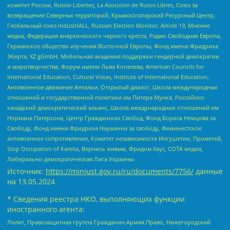
комитет России, Russie-Libertes, La Asocicion de Rusos Libres, Союз за
возвращение Северных территорий, Крымскотатарский Ресурсный Центр,
Глобальный союз IndustriALL, Russian Election Monitor, Article 19, Мнение
медиа, Федерация анархического черного креста, Радио Свободная Европа,
Германское общество изучения Восточной Европы, Фонд имени Фридриха
Эберта, XZ gGmbH, Мобильная академия поддержки гендерной демократии
и миротворчества, Форум имени Льва Копелева, American Councils for
International Education, Cultural Vistas, Institute of International Education,
Антивоенное движение Антальи, Открытый диалог, Школа международных
отношений и государственной политики им Питера Мунка, Российско-
канадский демократический альянс, Школа международных отношений им
Нормана Патерсона, Центр Гражданских Свобод, Фонд Бориса Немцова за
Свободу, Фонд имени Фридриха Науманна за свободу, Феминистское
антивоенное сопротивление, Комитет независимости Ингушетии, Прометей,
Stop Occupation of Karelia, Вернись живым, Фридом Хаус, СОТА медиа,
Либерально-демократическая Лига Украины
Источник:
https://minjust.gov.ru/ru/documents/7756/
данные
на
13.05.2024
* Сведения реестра НКО, выполняющих функции
иностранного агента:
Лилит, Правозащитная группа Гражданин.Армия.Право, Нижегородский