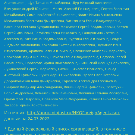
Анатольевич, Щур Татьяна Михайловна, Щур Николай Алексеевич,
Блинушов Андрей Юрьевич, Мосин Алексей Геннадьевич, Гефтер Валентин
Михайлович, Симонов Алексей Кириллович, Флиге Ирина Анатольевна,
Мельникова Валентина Дмитриевна, Вититинова Елена Владимировна,
Баженова Светлана Куприяновна, Максимов Сергей Владимирович, Беляев
Сергей Иванович, Голубева Елена Николаевна, Ганнушкина Светлана
Алексеевна, Закс Елена Владимировна, Буртина Елена Юрьевна, Гендель
Людмила Залмановна, Кокорина Екатерина Алексеевна, Шуманов Илья
Вячеславович, Арапова Галина Юрьевна, Свечников Анатолий Мариевич,
Прохоров Вадим Юрьевич, Шахова Елена Владимировна, Подузов Сергей
Васильевич, Протасова Ирина Вячеславовна, Литинский Леонид Борисович,
Лукашевский Сергей Маркович, Бахмин Вячеслав Иванович, Шабад
Анатолий Ефимович, Сухих Дарья Николаевна, Орлов Олег Петрович,
Добровольская Анна Дмитриевна, Королева Александра Евгеньевна,
Смирнов Владимир Александрович, Вицин Сергей Ефимович, Золотухин
Борис Андреевич, Левинсон Лев Семенович, Локшина Татьяна Иосифовна,
Орлов Олег Петрович, Полякова Мара Федоровна, Резник Генри Маркович,
Захаров Герман Константинович
Источник:
http://unro.minjust.ru/NKOForeignAgent.aspx
данные на
24.03.2022
* Единый федеральный список организаций, в том числе
иностранных и международных организаций, признанных