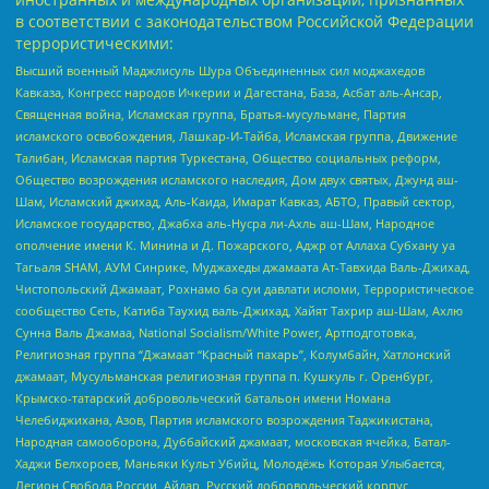
в соответствии с законодательством Российской Федерации
террористическими:
Высший военный Маджлисуль Шура Объединенных сил моджахедов
Кавказа, Конгресс народов Ичкерии и Дагестана, База, Асбат аль-Ансар,
Священная война, Исламская группа, Братья-мусульмане, Партия
исламского освобождения, Лашкар-И-Тайба, Исламская группа, Движение
Талибан, Исламская партия Туркестана, Общество социальных реформ,
Общество возрождения исламского наследия, Дом двух святых, Джунд аш-
Шам, Исламский джихад, Аль-Каида, Имарат Кавказ, АБТО, Правый сектор,
Исламское государство, Джабха аль-Нусра ли-Ахль аш-Шам, Народное
ополчение имени К. Минина и Д. Пожарского, Аджр от Аллаха Субхану уа
Тагьаля SHAM, АУМ Синрике, Муджахеды джамаата Ат-Тавхида Валь-Джихад,
Чистопольский Джамаат, Рохнамо ба суи давлати исломи, Террористическое
сообщество Сеть, Катиба Таухид валь-Джихад, Хайят Тахрир аш-Шам, Ахлю
Сунна Валь Джамаа, National Socialism/White Power, Артподготовка,
Религиозная группа “Джамаат “Красный пахарь”, Колумбайн, Хатлонский
джамаат, Мусульманская религиозная группа п. Кушкуль г. Оренбург,
Крымско-татарский добровольческий батальон имени Номана
Челебиджихана, Азов, Партия исламского возрождения Таджикистана,
Народная самооборона, Дуббайский джамаат, московская ячейка, Батал-
Хаджи Белхороев, Маньяки Культ Убийц, Молодёжь Которая Улыбается,
Легион Свобода России, Айдар, Русский добровольческий корпус