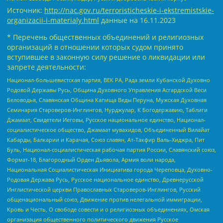
Источник:
http://nac.gov.ru/terroristicheskie-i-ekstremistskie-
organizacii-i-materialy.html
данные на
16.11.2023
* Перечень общественных объединений и религиозных
организаций в отношении которых судом принято
вступившее в законную силу решение о ликвидации или
запрете деятельности:
Национал-большевистская партия, ВЕК РА, Рада земли Кубанской Духовно
Родовой Державы Русь, Община Духовного Управления Асгардской Веси
Беловодья, Славянская Община Капища Веды Перуна, Мужская Духовная
Семинария Староверов-Инглингов, Нурджулар, К Богодержавию, Таблиги
Джамаат, Свидетели Иеговы, Русское национальное единство, Национал-
социалистическое общество, Джамаат мувахидов, Объединенный Вилайат
Кабарды, Балкарии и Карачая, Союз славян, Ат-Такфир Валь-Хиджра, Пит
Буль, Национал-социалистическая рабочая партия России, Славянский союз,
Формат-18, Благородный Орден Дьявола, Армия воли народа,
Национальная Социалистическая Инициатива города Череповца, Духовно-
Родовая Держава Русь, Русское национальное единство, Древнерусской
Инглистической церкви Православных Староверов-Инглингов, Русский
общенациональный союз, Движение против нелегальной иммиграции,
Кровь и Честь, О свободе совести и о религиозных объединениях, Омская
организация общественного политического движения Русское