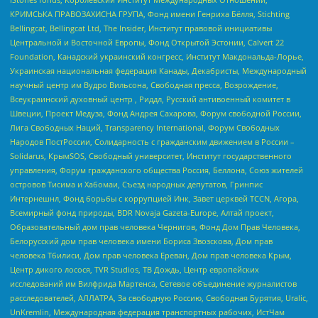
КРИМСЬКА ПРАВОЗАХИСНА ГРУПА, Фонд имени Генриха Бёлля, Stichting
Bellingcat, Bellingcat Ltd, The Insider, Институт правовой инициативы
Центральной и Восточной Европы, Фонд Открытой Эстонии, Calvert 22
Foundation, Канадский украинский конгресс, Институт Макдональда-Лорье,
Украинская национальная федерация Канады, Декабристы, Международный
научный центр им Вудро Вильсона, Свободная пресса, Возрождение,
Всеукраинский духовный центр , Риддл, Русский антивоенный комитет в
Швеции, Проект Медуза, Фонд Андрея Сахарова, Форум свободной России,
Лига Свободных Наций, Transparеncy International, Форум Свободных
Народов ПостРоссии, Солидарность с гражданским движением в России –
Solidarus, КрымSOS, Свободный университет, Институт государственного
управления, Форум гражданского общества Россия, Беллона, Союз жителей
островов Тисима и Хабомаи, Съезд народных депутатов, Гринпис
Интернешнл, Фонд борьбы с коррупцией Инк, Завет церквей TCCN, Агора,
Всемирный фонд природы, BDR Novaja Gazeta-Europe, Алтай проект,
Образовательный дом прав человека Чернигов, Фонд Дом Прав Человека,
Белорусский дом прав человека имени Бориса Звозскова, Дом прав
человека Тбилиси, Дом прав человека Ереван, Дом прав человека Крым,
Центр дикого лосося, TVR Studios, ТВ Дождь, Центр европейских
исследований им Вилфрида Мартенса, Сетевое объединение журналистов
расследователей, АЛЛАТРА, За свободную Россию, Свободная Бурятия, Uralic,
UnKremlin, Международная федерация транспортных рабочих, ИстЧам