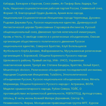
Кабарды, Балкарии и Карачая, Союз славян, Ат-Такфир Валь-Хиджра, Пит
Буль, Национал-социалистическая рабочая партия России, Славянский союз,
Формат-18, Благородный Орден Дьявола, Армия воли народа,
Национальная Социалистическая Инициатива города Череповца, Духовно-
Родовая Держава Русь, Русское национальное единство, Древнерусской
Инглистической церкви Православных Староверов-Инглингов, Русский
общенациональный союз, Движение против нелегальной иммиграции,
Кровь и Честь, О свободе совести и о религиозных объединениях, Омская
организация общественного политического движения Русское
национальное единство, Северное Братство, Клуб Болельщиков
Футбольного Клуба Динамо, Файзрахманисты, Мусульманская религиозная
организация п. Боровский, Община Коренного Русского народа
Щелковского района, Правый сектор, УНА - УНСО, Украинская
повстанческая армия, Тризуб им. Степана Бандеры, Братство, Белый Крест,
Misanthropic division, Религиозное объединение последователей инглиизма,
Народная Социальная Инициатива, TulaSkins, Этнополитическое
объединение Русские, Русское национальное объединение Атака, Мечеть
Мирмамеда, Община Коренного Русского народа г. Астрахани, ВОЛЯ,
Меджлис крымскотатарского народа, Рубеж Севера, ТОЙС, О
противодействии экстремистской деятельности, РЕВТАТПОД, Артподготовка,
Штольц, В честь иконы Божией Матери Державная, Сектор 16,
Независимость, Фирма, Молодежная правозащитная группа МПГ, Курсом