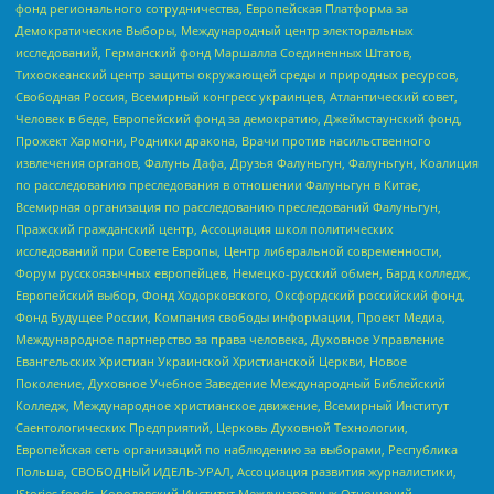
фонд регионального сотрудничества, Европейская Платформа за
Демократические Выборы, Международный центр электоральных
исследований, Германский фонд Маршалла Соединенных Штатов,
Тихоокеанский центр защиты окружающей среды и природных ресурсов,
Свободная Россия, Всемирный конгресс украинцев, Атлантический совет,
Человек в беде, Европейский фонд за демократию, Джеймстаунский фонд,
Прожект Хармони, Родники дракона, Врачи против насильственного
извлечения органов, Фалунь Дафа, Друзья Фалуньгун, Фалуньгун, Коалиция
по расследованию преследования в отношении Фалуньгун в Китае,
Всемирная организация по расследованию преследований Фалуньгун,
Пражский гражданский центр, Ассоциация школ политических
исследований при Совете Европы, Центр либеральной современности,
Форум русскоязычных европейцев, Немецко-русский обмен, Бард колледж,
Европейский выбор, Фонд Ходорковского, Оксфордский российский фонд,
Фонд Будущее России, Компания свободы информации, Проект Медиа,
Международное партнерство за права человека, Духовное Управление
Евангельских Христиан Украинской Христианской Церкви, Новое
Поколение, Духовное Учебное Заведение Международный Библейский
Колледж, Международное христианское движение, Всемирный Институт
Саентологических Предприятий, Церковь Духовной Технологии,
Европейская сеть организаций по наблюдению за выборами, Республика
Польша, СВОБОДНЫЙ ИДЕЛЬ-УРАЛ, Ассоциация развития журналистики,
IStories fonds, Королевский Институт Международных Отношений,