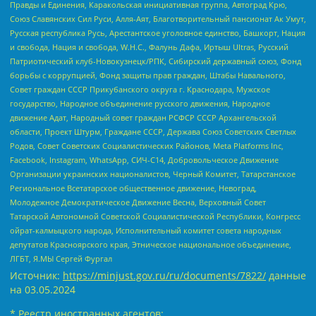
Правды и Единения, Каракольская инициативная группа, Автоград Крю,
Союз Славянских Сил Руси, Алля-Аят, Благотворительный пансионат Ак Умут,
Русская республика Русь, Арестантское уголовное единство, Башкорт, Нация
и свобода, Нация и свобода, W.H.С., Фалунь Дафа, Иртыш Ultras, Русский
Патриотический клуб-Новокузнецк/РПК, Сибирский державный союз, Фонд
борьбы с коррупцией, Фонд защиты прав граждан, Штабы Навального,
Совет граждан СССР Прикубанского округа г. Краснодара, Мужское
государство, Народное объединение русского движения, Народное
движение Адат, Народный совет граждан РСФСР СССР Архангельской
области, Проект Штурм, Граждане СССР, Держава Союз Советских Светлых
Родов, Совет Советских Социалистических Районов, Meta Platforms Inc,
Facebook, Instagram, WhatsApp, СИЧ-С14, Добровольческое Движение
Организации украинских националистов, Черный Комитет, Татарстанское
Региональное Всетатарское общественное движение, Невоград,
Молодежное Демократическое Движение Весна, Верховный Совет
Татарской Автономной Советской Социалистической Республики, Конгресс
ойрат-калмыцкого народа, Исполнительный комитет совета народных
депутатов Красноярского края, Этническое национальное объединение,
ЛГБТ, Я.МЫ Сергей Фургал
Источник:
https://minjust.gov.ru/ru/documents/7822/
данные
на
03.05.2024
* Реестр иностранных агентов: