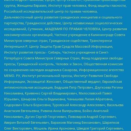
группа, Женщины Евразии, Институт прав человека, Фонд защиты гласности,
Российский исследовательский центр по правам человека,
Дальневосточный центр развития гражданских инициатив и социального
партнерства, Гражданское действие, Центр независимых социологических
исследований, Сутяжник, АКАДЕМИЯ ПО ПРАВАМ ЧЕЛОВЕКА, Центр развития
некоммерческих организаций, Частное учреждение в Калининграде Совета
Министров северных стран, Гражданское содействие, Трансперенси
Интернешнл-Р, Центр Защиты Прав Средств Массовой Информации,
Институт развития прессы - Сибирь, Частное учреждение в Санкт-
Петербурге Совета Министров Северных Стран, Фонд поддержки свободы
прессы, Гражданский контроль, Человек и Закон, Общественная комиссия
по сохранению наследия академика Сахарова, Информационное агентство
МЕМО. РУ, Институт региональной прессы, Институт Развития Свободы
Информации, Экозащита!-Женсовет, Общественный вердикт, Евразийская
антимонопольная ассоциация, Бедушев Петр Петрович, Дзугкоева Регина
Николаевна, Кривенко Сергей Владимирович, Милославский Павел
Юрьевич, Шнырова Ольга Вадимовна, Чанышева Лилия Айратовна,
Сидорович Ольга Борисовна, Туровский Александр Алексеевич, Васильева
Анастасия Евгеньевна, Ривина Анна Валерьевна, Бойко Анатолий
Николаевич, Дугин Сергей Георгиевич, Пивоваров Андрей Сергеевич,
Аверин Виталий Евгеньевич, Барахоев Магомед Бекханович, Шарипков
Олег Викторович, Мошель Ирина Ароновна, Шведов Григорий Сергеевич,