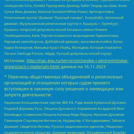
сообщество Сеть, Катиба Таухид валь-Джихад, Хайят Тахрир аш-Шам, Ахлю
Сунна Валь Джамаа, National Socialism/White Power, Артподготовка,
Религиозная группа “Джамаат “Красный пахарь”, Колумбайн, Хатлонский
джамаат, Мусульманская религиозная группа п. Кушкуль г. Оренбург,
Крымско-татарский добровольческий батальон имени Номана
Челебиджихана, Азов, Партия исламского возрождения Таджикистана,
Народная самооборона, Дуббайский джамаат, московская ячейка, Батал-
Хаджи Белхороев, Маньяки Культ Убийц, Молодёжь Которая Улыбается,
Легион Свобода России, Айдар, Русский добровольческий корпус
Источник:
http://nac.gov.ru/terroristicheskie-i-ekstremistskie-
organizacii-i-materialy.html
данные на
16.11.2023
* Перечень общественных объединений и религиозных
организаций в отношении которых судом принято
вступившее в законную силу решение о ликвидации или
запрете деятельности:
Национал-большевистская партия, ВЕК РА, Рада земли Кубанской Духовно
Родовой Державы Русь, Община Духовного Управления Асгардской Веси
Беловодья, Славянская Община Капища Веды Перуна, Мужская Духовная
Семинария Староверов-Инглингов, Нурджулар, К Богодержавию, Таблиги
Джамаат, Свидетели Иеговы, Русское национальное единство, Национал-
социалистическое общество, Джамаат мувахидов, Объединенный Вилайат