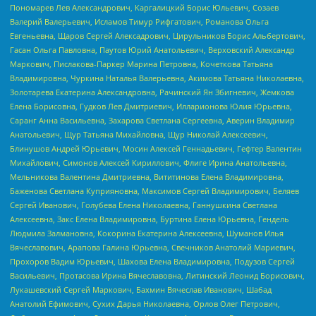
Пономарев Лев Александрович, Каргалицкий Борис Юльевич, Созаев
Валерий Валерьевич, Исламов Тимур Рифгатович, Романова Ольга
Евгеньевна, Щаров Сергей Алексадрович, Цирульников Борис Альбертович,
Гасан Ольга Павловна, Паутов Юрий Анатольевич, Верховский Александр
Маркович, Пислакова-Паркер Марина Петровна, Кочеткова Татьяна
Владимировна, Чуркина Наталья Валерьевна, Акимова Татьяна Николаевна,
Золотарева Екатерина Александровна, Рачинский Ян Збигневич, Жемкова
Елена Борисовна, Гудков Лев Дмитриевич, Илларионова Юлия Юрьевна,
Саранг Анна Васильевна, Захарова Светлана Сергеевна, Аверин Владимир
Анатольевич, Щур Татьяна Михайловна, Щур Николай Алексеевич,
Блинушов Андрей Юрьевич, Мосин Алексей Геннадьевич, Гефтер Валентин
Михайлович, Симонов Алексей Кириллович, Флиге Ирина Анатольевна,
Мельникова Валентина Дмитриевна, Вититинова Елена Владимировна,
Баженова Светлана Куприяновна, Максимов Сергей Владимирович, Беляев
Сергей Иванович, Голубева Елена Николаевна, Ганнушкина Светлана
Алексеевна, Закс Елена Владимировна, Буртина Елена Юрьевна, Гендель
Людмила Залмановна, Кокорина Екатерина Алексеевна, Шуманов Илья
Вячеславович, Арапова Галина Юрьевна, Свечников Анатолий Мариевич,
Прохоров Вадим Юрьевич, Шахова Елена Владимировна, Подузов Сергей
Васильевич, Протасова Ирина Вячеславовна, Литинский Леонид Борисович,
Лукашевский Сергей Маркович, Бахмин Вячеслав Иванович, Шабад
Анатолий Ефимович, Сухих Дарья Николаевна, Орлов Олег Петрович,