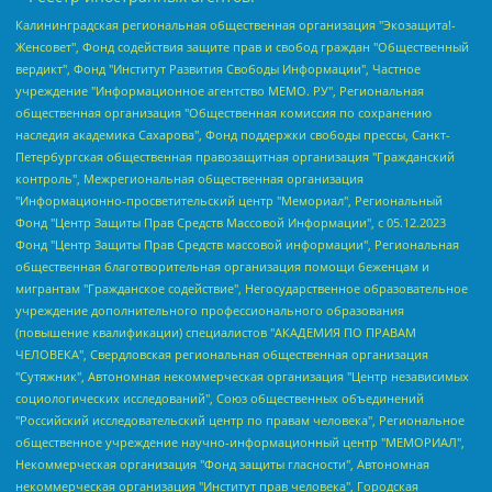
Калининградская региональная общественная организация "Экозащита!-Женсовет", Фонд содействия защите прав и свобод граждан "Общественный вердикт", Фонд "Институт Развития Свободы Информации", Частное учреждение "Информационное агентство МЕМО. РУ", Региональная общественная организация "Общественная комиссия по сохранению наследия академика Сахарова", Фонд поддержки свободы прессы, Санкт-Петербургская общественная правозащитная организация "Гражданский контроль", Межрегиональная общественная организация "Информационно-просветительский центр "Мемориал", Региональный Фонд "Центр Защиты Прав Средств Массовой Информации", с 05.12.2023 Фонд "Центр Защиты Прав Средств массовой информации", Региональная общественная благотворительная организация помощи беженцам и мигрантам "Гражданское содействие", Негосударственное образовательное учреждение дополнительного профессионального образования (повышение квалификации) специалистов "АКАДЕМИЯ ПО ПРАВАМ ЧЕЛОВЕКА", Свердловская региональная общественная организация "Сутяжник", Автономная некоммерческая организация "Центр независимых социологических исследований", Союз общественных объединений "Российский исследовательский центр по правам человека", Региональное общественное учреждение научно-информационный центр "МЕМОРИАЛ", Некоммерческая организация "Фонд защиты гласности", Автономная некоммерческая организация "Институт прав человека", Городская общественная организация "Екатеринбургское общество "МЕМОРИАЛ", Городская общественная организация "Рязанское историко-просветительское и правозащитное общество "Мемориал" (Рязанский Мемориал), Челябинский региональный орган общественной самодеятельности – женское общественное объединение "Женщины Евразии", Челябинский региональный орган общественной самодеятельности "Уральская правозащитная группа", Фонд содействия защите здоровья и социальной справедливости имени Андрея Рылькова, Автономная Некоммерческая Организация "Аналитический Центр Юрия Левады", Автономная некоммерческая организация социальной поддержки населения "Проект Апрель", Региональная общественная организация помощи женщинам и детям, находящимся в кризисной ситуации "Информационно-методический центр "Анна", Фонд содействия развитию массовых коммуникаций и правовому просвещению "Так-так-Так", Фонд содействия устойчивому развитию "Серебряная тайга", Свердловский региональный общественный фонд социальных проектов "Новое время", "Idel.Реалии", Кавказ.Реалии, Крым.Реалии, Телеканал Настоящее Время, Татаро-башкирская служба Радио Свобода (Azatliq Radiosi), Радио Свободная Европа/Радио Свобода (PCE/PC), "Сибирь.Реалии", "Фактограф", Благотворительный фонд помощи осужденным и их семьям, Автономная некоммерческая организация "Институт глобализации и социальных движений", Фонд "В защиту прав заключенных", Частное учреждение "Центр поддержки и содействия развитию средств массовой информации", Пензенский региональный общественный благотворительный фонд "Гражданский союз", "Север.Реалии", Некоммерческая организация Фонд "Правовая инициатива", Общество с ограниченной ответственностью "Радио Свободная Европа/Радио Свобода", Чешское информационное агентство "MEDIUM-ORIENT", Красноярская региональная общественная организация "Мы против СПИДа", Камалягин Денис Николаевич, Маркелов Сергей Евгеньевич, Пономарев Лев Александрович, Савицкая Людмила Алексеевна, Автономная некоммерческая организация "Центр по работе с проблемой насилия "НАСИЛИЮ.НЕТ", Межрегиональный профессиональный союз работников здравоохранения "Альянс врачей", Юридическое лицо, зарегистрированное в Латвийской Республике, SIA "Medusa Project" (регистрационный номер 40103797863, дата регистрации 10.06.2014), Некоммерческая организация "Фонд по борьбе с коррупцией", Автономная некоммерческая организация "Институт права и публичной политики", Баданин Роман Сергеевич, Гликин Максим Александрович, Железнова Мария Михайловна, Лукьянова Юлия Сергеевна, Маетная Елизавета Витальевна, Маняхин Петр Борисович, Чуракова Ольга Владимировна, Ярош Юлия Петровна, Юридическое лицо "The Insider SIA", зарегистрированное в Риге, Латвийская Республика (дата регистрации 26.06.2015), являющееся администратором доменного имени интернет-издания "The Insider SIA", https://theins.ru, Постернак Алексей Евгеньевич, Рубин Михаил Аркадьевич, Анин Роман Александрович, Юридическое лицо Istories fonds, зарегистрированное в Латвийской Республике (регистрационный номер 50008295751, дата регистрации 24.02.2020), Великовский Дмитрий Александрович, Долинина Ирина Николаевна, Мароховская Алеся Алексеевна, Шлейнов Роман Юрьевич, Шмагун Олеся Валентиновна, Общество с ограниченной ответственностью "Альтаир 2021", Общество с ограниченной ответственностью "Вега 2021", Общество с ограниченной ответственностью "Главный редактор 2021", Общество с ограниченной ответственностью "Ромашки монолит", Важенков Артем Валерьевич, Ивановская областная общественная организация "Центр гендерных исследований", Гурман Юрий Альбертович, Медиапроект "ОВД-Инфо", Егоров Владимир Владимирович, Жилинский Владимир Александрович, Общество с ограниченной ответственностью "ЗП", Иванова София Юрьевна, Карезина Инна Павловна, Кильтау Екатерина Викторовна, Петров Алексей Викторович, Пискунов Сергей Евгеньевич, Смирнов Сергей Сергеевич, Тихонов Михаил Сергеевич, Общество с ограниченной ответственностью "ЖУРНАЛИСТ-ИНОСТРАННЫЙ АГЕНТ", Арапова Галина Юрьевна, Вольтская Татьяна Анатольевна, Американская компания "Mason G.E.S. Anonymous Foundation" (США), являющаяся владельцем интернет-издания https://mnews.world/, Компания "Stichting Bellingcat", зарегистрированная в Нидерландах (дата регистрации 11.07.2018), Захаров Андрей Вячеславович, Клепиковская Екатерина Дмитриевна, Общество с ограниченной ответственностью "МЕМО", Перл Роман Александрович, Симонов Евгений Алексеевич, Соловьева Елена Анатольевна, Сотников Даниил Владимирович, Сурначева Елизавета Дмитриевна, Автономная некоммерческая организация по защите прав человека и информированию населения "Якутия – Наше Мнение", Общество с ограниченной ответственностью "Москоу диджитал медиа", с 26.01.2023 Общество с ограниченной ответственностью "Чайка Белые сады", Ветошкина Валерия Валерьевна, Заговора Максим Александрович, Межрегиональное общественное движение "Российская ЛГБТ - сеть", Оленичев Максим Владимирович, Павлов Иван Юрьевич, Скворцова Елена Сергеевна, Общество с ограниченной ответственностью "Как бы инагент", Кочетков Игорь Викторович, Общество с ограниченной ответственностью "Честные выборы", Еланчик Олег Александрович, Общество с ограниченной ответственностью "Нобелевский призыв", Гималова Регина Эмилевна, Григорьев Андрей Валерьевич, Григорьева Алина Александровна, Ассоциация по содействию защите прав призывников, альтернативнослужащих и военнослужащих "Правозащитная группа "Гражданин.Армия.Право", Хисамова Регина Фаритовна, Автономная некоммерческая организация по реализации социально-правовых программ "Лилит", Дальневосточное общественное движение "Маяк", Санкт-Петербургская ЛГБТ-инициативная группа "Выход", Инициативная группа ЛГБТ+ "Реверс", Алексеев Андрей Викторович, Бекбулатова Таисия Львовна, Беляев Иван Михайлович, Владыкина Елена Сергеевна, Гельман Марат Александрович, Никульшина Вероника Юрьевна, Толоконникова Надежда Андреевна, Шендерович Виктор Анатольевич, Общество с ограниченной ответственностью "Данное сообщение", Общество с ограниченной ответственностью Издательский дом "Новая глава", Айнбиндер Александра Александровна, Московский комьюнити-центр для ЛГБТ+инициатив, Благотворительный фонд развития филантропии, Deutsche Welle (Германия, Kurt-Schumacher-Strasse 3, 53113 Bonn), Борзунова Мария Михайловна, Воробьев Виктор Викторович, Голубева Анна Львовна, Константинова Алла Михайловна, Малкова Ирина Владимировна, Мурадов Мурад Абдулгалимович, Осетинская Елизавета Николаевна, Понасенков Евгений Николаевич, Ганапольский Матвей Юрьевич, Киселев Евгений Алексеевич, Борухович Ирина Григорьевна, Дремин Иван Тимофеевич, Дубровский Дмитрий Викторович, Красноярская региональная общественная организация поддержки и развития альтернативных образовательных технологий и межкультурных коммуникаций "ИНТЕРРА", Маяковская Екатерина Алексеевна, Фейгин Марк Захарович, Филимонов Андрей Викторович, Дзугкоева Регина Николаевна, Доброхотов Роман Александрович, Дудь Юрий Александрович, Елкин Сергей Владимирович, Кругликов Кирилл Игоревич, Сабунаева Мария Леонидовна, Семенов Алексей Владимирович, Шаинян Карен Багратович, Шульман Екатерина Михайловна, Асафьев Артур Валерьевич, Вахштайн Виктор Семенович, Венедиктов Алексей Алексеевич, Лушникова Екатерина Евгеньевна, Волков Леонид Михайлович, Невзоров Александр Глебович, Пархоменко Сергей Борисович, Сироткин Ярослав Николаевич, Кара-Мурза Владимир Владимирович, Баранова Наталья Владимировна, Гозман Леонид Яковлевич, Кагарлицкий Борис Юльевич, Климарев Михаил Валерьевич, Милов Владимир Станиславович, Автономная некоммерческая организация Краснодарский центр современного искусства "Типография", Моргенштерн Алишер Тагирович, Соболь Любовь Эдуардовна, Общество с ограниченной ответственностью "ЛИЗА НОРМ", Каспаров Гарри Кимович, Ходорковский Михаил Борисович, Общество с ограниченной ответственностью "Апрельские тезисы", Данилович Ирина Брониславовна, Кашин Олег Владимирович, Петров Николай Владимирович, Пивоваров Алексей Владимирович, Соколов Михаил Владимирович, Цветкова Юлия Владимировна, Чичваркин Евгений Александрович, Комитет против пыток/Команда против пыток, Общество с ограниченной ответственностью "Первый научный", Общество с ограниченной ответственностью "Вертолет и ко", Белоцерковская Вероника Борисовна, Кац Максим Евгеньевич, Лазарева Татьяна Юрьевна, Шаведдинов Руслан Табризович, Яшин Илья Валерьевич, Общество с ограниченной ответственностью "Иноагент ААВ", Алешковский Дмитрий Петрович, Альбац Евгения Марковна, Быков Дмитрий Львович, Галямина Юлия Евгеньевна, Лойко Сергей Леонидович, Мартынов Кирилл Константинович, Медведев Сергей Александрович, Крашенинников Федор Геннадиевич, Гордеева Катерина Вл