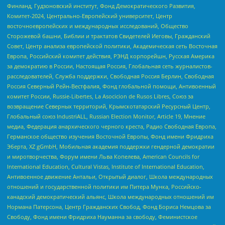
Финланд, Гудзоновский институт, Фонд Демократического Развития,
Комитет-2024, Центрально-Европейский университет, Центр
восточноевропейских и международных исследований, Общество
Сторожевой башни, Библии и трактатов Свидетелей Иеговы, Гражданский
Совет, Центр анализа европейской политики, Академическая сеть Восточная
Европа, Российский комитет действия, РЭНД корпорейшн, Русская Америка
за демократию в России, Настоящая Россия, Глобальная сеть журналистов-
расследователей, Служба поддержки, Свободная Россия Берлин, Свободная
Россия Северный Рейн-Вестфалия, Фонд глобальной помощи, Антивоенный
комитет России, Russie-Libertes, La Asocicion de Rusos Libres, Союз за
возвращение Северных территорий, Крымскотатарский Ресурсный Центр,
Глобальный союз IndustriALL, Russian Election Monitor, Article 19, Мнение
медиа, Федерация анархического черного креста, Радио Свободная Европа,
Германское общество изучения Восточной Европы, Фонд имени Фридриха
Эберта, XZ gGmbH, Мобильная академия поддержки гендерной демократии
и миротворчества, Форум имени Льва Копелева, American Councils for
International Education, Cultural Vistas, Institute of International Education,
Антивоенное движение Антальи, Открытый диалог, Школа международных
отношений и государственной политики им Питера Мунка, Российско-
канадский демократический альянс, Школа международных отношений им
Нормана Патерсона, Центр Гражданских Свобод, Фонд Бориса Немцова за
Свободу, Фонд имени Фридриха Науманна за свободу, Феминистское