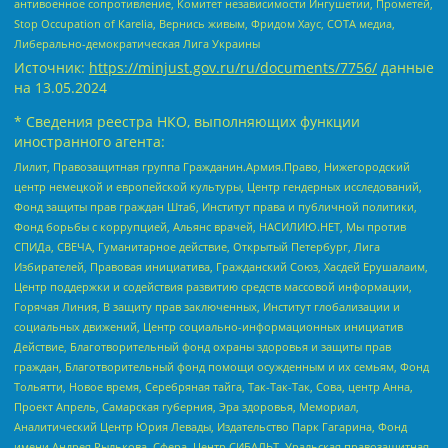
антивоенное сопротивление, Комитет независимости Ингушетии, Прометей,
Stop Occupation of Karelia, Вернись живым, Фридом Хаус, СОТА медиа,
Либерально-демократическая Лига Украины
Источник:
https://minjust.gov.ru/ru/documents/7756/
данные
на
13.05.2024
* Сведения реестра НКО, выполняющих функции
иностранного агента:
Лилит, Правозащитная группа Гражданин.Армия.Право, Нижегородский
центр немецкой и европейской культуры, Центр гендерных исследований,
Фонд защиты прав граждан Штаб, Институт права и публичной политики,
Фонд борьбы с коррупцией, Альянс врачей, НАСИЛИЮ.НЕТ, Мы против
СПИДа, СВЕЧА, Гуманитарное действие, Открытый Петербург, Лига
Избирателей, Правовая инициатива, Гражданский Союз, Хасдей Ерушалаим,
Центр поддержки и содействия развитию средств массовой информации,
Горячая Линия, В защиту прав заключенных, Институт глобализации и
социальных движений, Центр социально-информационных инициатив
Действие, Благотворительный фонд охраны здоровья и защиты прав
граждан, Благотворительный фонд помощи осужденным и их семьям, Фонд
Тольятти, Новое время, Серебряная тайга, Так-Так-Так, Сова, центр Анна,
Проект Апрель, Самарская губерния, Эра здоровья, Мемориал,
Аналитический Центр Юрия Левады, Издательство Парк Гагарина, Фонд
имени Андрея Рылькова, Сфера, Центр СИБАЛЬТ, Уральская правозащитная