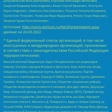
Добровольская Анна Дмитриевна, Королева Александра Евгеньевна,
Смирнов Владимир Александрович, Вицин Сергей Ефимович, Золотухин
Борис Андреевич, Левинсон Лев Семенович, Локшина Татьяна Иосифовна,
Орлов Олег Петрович, Полякова Мара Федоровна, Резник Генри Маркович,
Захаров Герман Константинович
Источник:
http://unro.minjust.ru/NKOForeignAgent.aspx
данные на
24.03.2022
* Единый федеральный список организаций, в том числе
иностранных и международных организаций, признанных
в соответствии с законодательством Российской Федерации
террористическими:
Высший военный Маджлисуль Шура Объединенных сил моджахедов
Кавказа, Конгресс народов Ичкерии и Дагестана, База, Асбат аль-Ансар,
Священная война, Исламская группа, Братья-мусульмане, Партия
исламского освобождения, Лашкар-И-Тайба, Исламская группа, Движение
Талибан, Исламская партия Туркестана, Общество социальных реформ,
Общество возрождения исламского наследия, Дом двух святых, Джунд аш-
Шам, Исламский джихад, Аль-Каида, Имарат Кавказ, АБТО, Правый сектор,
Исламское государство, Джабха аль-Нусра ли-Ахль аш-Шам, Народное
ополчение имени К. Минина и Д. Пожарского, Аджр от Аллаха Субхану уа
Тагьаля SHAM, АУМ Синрике, Муджахеды джамаата Ат-Тавхида Валь-Джихад,
Чистопольский Джамаат, Рохнамо ба суи давлати исломи, Террористическое