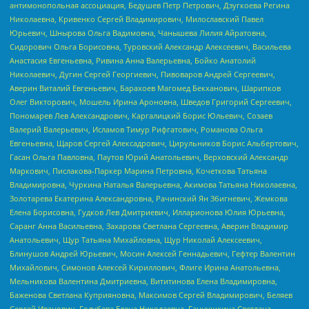
антимонопольная ассоциация, Бедушев Петр Петрович, Дзугкоева Регина
Николаевна, Кривенко Сергей Владимирович, Милославский Павел
Юрьевич, Шнырова Ольга Вадимовна, Чанышева Лилия Айратовна,
Сидорович Ольга Борисовна, Туровский Александр Алексеевич, Васильева
Анастасия Евгеньевна, Ривина Анна Валерьевна, Бойко Анатолий
Николаевич, Дугин Сергей Георгиевич, Пивоваров Андрей Сергеевич,
Аверин Виталий Евгеньевич, Барахоев Магомед Бекханович, Шарипков
Олег Викторович, Мошель Ирина Ароновна, Шведов Григорий Сергеевич,
Пономарев Лев Александрович, Каргалицкий Борис Юльевич, Созаев
Валерий Валерьевич, Исламов Тимур Рифгатович, Романова Ольга
Евгеньевна, Щаров Сергей Алексадрович, Цирульников Борис Альбертович,
Гасан Ольга Павловна, Паутов Юрий Анатольевич, Верховский Александр
Маркович, Пислакова-Паркер Марина Петровна, Кочеткова Татьяна
Владимировна, Чуркина Наталья Валерьевна, Акимова Татьяна Николаевна,
Золотарева Екатерина Александровна, Рачинский Ян Збигневич, Жемкова
Елена Борисовна, Гудков Лев Дмитриевич, Илларионова Юлия Юрьевна,
Саранг Анна Васильевна, Захарова Светлана Сергеевна, Аверин Владимир
Анатольевич, Щур Татьяна Михайловна, Щур Николай Алексеевич,
Блинушов Андрей Юрьевич, Мосин Алексей Геннадьевич, Гефтер Валентин
Михайлович, Симонов Алексей Кириллович, Флиге Ирина Анатольевна,
Мельникова Валентина Дмитриевна, Вититинова Елена Владимировна,
Баженова Светлана Куприяновна, Максимов Сергей Владимирович, Беляев
Сергей Иванович, Голубева Елена Николаевна, Ганнушкина Светлана