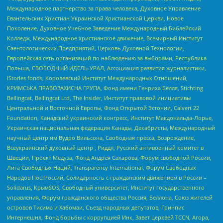
Международное партнерство за права человека, Духовное Управление
Евангельских Христиан Украинской Христианской Церкви, Новое
Поколение, Духовное Учебное Заведение Международный Библейский
Колледж, Международное христианское движение, Всемирный Институт
Саентологических Предприятий, Церковь Духовной Технологии,
Европейская сеть организаций по наблюдению за выборами, Республика
Польша, СВОБОДНЫЙ ИДЕЛЬ-УРАЛ, Ассоциация развития журналистики,
IStories fonds, Королевский Институт Международных Отношений,
КРИМСЬКА ПРАВОЗАХИСНА ГРУПА, Фонд имени Генриха Бёлля, Stichting
Bellingcat, Bellingcat Ltd, The Insider, Институт правовой инициативы
Центральной и Восточной Европы, Фонд Открытой Эстонии, Calvert 22
Foundation, Канадский украинский конгресс, Институт Макдональда-Лорье,
Украинская национальная федерация Канады, Декабристы, Международный
научный центр им Вудро Вильсона, Свободная пресса, Возрождение,
Всеукраинский духовный центр , Риддл, Русский антивоенный комитет в
Швеции, Проект Медуза, Фонд Андрея Сахарова, Форум свободной России,
Лига Свободных Наций, Transparеncy International, Форум Свободных
Народов ПостРоссии, Солидарность с гражданским движением в России –
Solidarus, КрымSOS, Свободный университет, Институт государственного
управления, Форум гражданского общества Россия, Беллона, Союз жителей
островов Тисима и Хабомаи, Съезд народных депутатов, Гринпис
Интернешнл, Фонд борьбы с коррупцией Инк, Завет церквей TCCN, Агора,