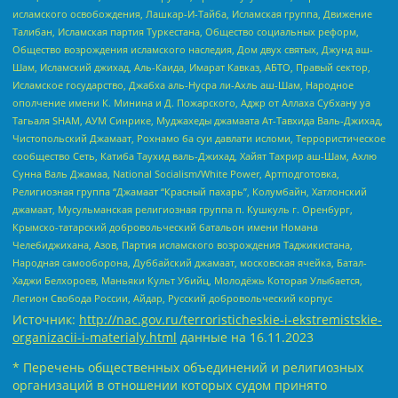
исламского освобождения, Лашкар-И-Тайба, Исламская группа, Движение
Талибан, Исламская партия Туркестана, Общество социальных реформ,
Общество возрождения исламского наследия, Дом двух святых, Джунд аш-
Шам, Исламский джихад, Аль-Каида, Имарат Кавказ, АБТО, Правый сектор,
Исламское государство, Джабха аль-Нусра ли-Ахль аш-Шам, Народное
ополчение имени К. Минина и Д. Пожарского, Аджр от Аллаха Субхану уа
Тагьаля SHAM, АУМ Синрике, Муджахеды джамаата Ат-Тавхида Валь-Джихад,
Чистопольский Джамаат, Рохнамо ба суи давлати исломи, Террористическое
сообщество Сеть, Катиба Таухид валь-Джихад, Хайят Тахрир аш-Шам, Ахлю
Сунна Валь Джамаа, National Socialism/White Power, Артподготовка,
Религиозная группа “Джамаат “Красный пахарь”, Колумбайн, Хатлонский
джамаат, Мусульманская религиозная группа п. Кушкуль г. Оренбург,
Крымско-татарский добровольческий батальон имени Номана
Челебиджихана, Азов, Партия исламского возрождения Таджикистана,
Народная самооборона, Дуббайский джамаат, московская ячейка, Батал-
Хаджи Белхороев, Маньяки Культ Убийц, Молодёжь Которая Улыбается,
Легион Свобода России, Айдар, Русский добровольческий корпус
Источник:
http://nac.gov.ru/terroristicheskie-i-ekstremistskie-
organizacii-i-materialy.html
данные на
16.11.2023
* Перечень общественных объединений и религиозных
организаций в отношении которых судом принято