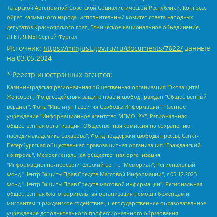
Татарской Автономной Советской Социалистической Республики, Конгресс
ойрат-калмыцкого народа, Исполнительный комитет совета народных
депутатов Красноярского края, Этническое национальное объединение,
ЛГБТ, Я.МЫ Сергей Фургал
Источник:
https://minjust.gov.ru/ru/documents/7822/
данные
на
03.05.2024
* Реестр иностранных агентов:
Калининградская региональная общественная организация "Экозащита!-Женсовет", Фонд содействия защите прав и свобод граждан "Общественный вердикт", Фонд "Институт Развития Свободы Информации", Частное учреждение "Информационное агентство МЕМО. РУ", Региональная общественная организация "Общественная комиссия по сохранению наследия академика Сахарова", Фонд поддержки свободы прессы, Санкт-Петербургская общественная правозащитная организация "Гражданский контроль", Межрегиональная общественная организация "Информационно-просветительский центр "Мемориал", Региональный Фонд "Центр Защиты Прав Средств Массовой Информации", с 05.12.2023 Фонд "Центр Защиты Прав Средств массовой информации", Региональная общественная благотворительная организация помощи беженцам и мигрантам "Гражданское содействие", Негосударственное образовательное учреждение дополнительного профессионального образования (повышение квалификации) специалистов "АКАДЕМИЯ ПО ПРАВАМ ЧЕЛОВЕКА", Свердловская региональная общественная организация "Сутяжник", Автономная некоммерческая организация "Центр независимых социологических исследований", Союз общественных объединений "Российский исследовательский центр по правам человека", Региональное общественное учреждение научно-информационный центр "МЕМОРИАЛ", Некоммерческая организация "Фонд защиты гласности", Автономная некоммерческая организация "Институт прав человека", Городская общественная организация "Екатеринбургское общество "МЕМОРИАЛ", Городская общественная организация "Рязанское историко-просветительское и правозащитное общество "Мемориал" (Рязанский Мемориал), Челябинский региональный орган общественной самодеятельности – женское общественное объединение "Женщины Евразии", Челябинский региональный орган общественной самодеятельности "Уральская правозащитная группа", Фонд содействия защите здоровья и социальной справедливости имени Андрея Рылькова, Автономная Некоммерческая Организация "Аналитический Центр Юрия Левады", Автономная некоммерческая организация социальной поддержки населения "Проект Апрель", Региональная общественная организация помощи женщинам и детям, находящимся в кризисной ситуации "Информационно-методический центр "Анна", Фонд содействия развитию массовых коммуникаций и правовому просвещению "Так-так-Так", Фонд содействия устойчивому развитию "Серебряная тайга", Свердловский региональный общественный фонд социальных проектов "Новое время", "Idel.Реалии", Кавказ.Реалии, Крым.Реалии, Телеканал Настоящее Время, Татаро-башкирская служба Радио Свобода (Azatliq Radiosi), Радио Свободная Европа/Радио Свобода (PCE/PC), "Сибирь.Реалии", "Фактограф", Благотворительный фонд помощи осужденным и их семьям, Автономная некоммерческая организация "Институт глобализации и социальных движений", Фонд "В защиту прав заключенных", Частное учреждение "Центр поддержки и содействия развитию средств массовой информации", Пензенский региональный общественный благотворительный фонд "Гражданский союз", "Север.Реалии", Некоммерческая организация Фонд "Правовая инициатива", Общество с ограниченной ответственностью "Радио Свободная Европа/Радио Свобода", Чешское информационное агентство "MEDIUM-ORIENT", Красноярская региональная общественная организация "Мы против СПИДа", Камалягин Денис Николаевич, Маркелов Сергей Евгеньевич, Пономарев Лев Александрович, Савицкая Людмила Алексеевна, Автономная некоммерческая организация "Центр по работе с проблемой насилия "НАСИЛИЮ.НЕТ", Межрегиональный профессиональный союз работников здравоохранения "Альянс врачей", Юридическое лицо, зарегистрированное в Латвийской Республике, SIA "Medusa Project" (регистрационный номер 40103797863, дата регистрации 10.06.2014), Некоммерческая организация "Фонд по борьбе с коррупцией", Автономная некоммерческая организация "Институт права и публичной политики", Баданин Роман Сергеевич, Гликин Максим Александрович, Железнова Мария Михайловна, Лукьянова Юлия Сергеевна, Маетная Елизавета Витальевна, Маняхин Петр Борисович, Чуракова Ольга Владимировна, Ярош Юлия Петровна, Юридическое лицо "The Insider SIA", зарегистрированное в Риге, Латвийская Республика (дата регистрации 26.06.2015), являющееся администратором доменного имени интернет-издания "The Insider SIA", https://theins.ru, Постернак Алексей Евгеньевич, Рубин Михаил Аркадьевич, Анин Роман Александрович, Юридическое лицо Istories fonds, зарегистрированное в Латвийской Республике (регистрационный номер 50008295751, дата регистрации 24.02.2020), Великовский Дмитрий Александрович, Долинина Ирина Николаевна, Мароховская Алеся Алексеевна, Шлейнов Роман Юрьевич, Шмагун Олеся Валентиновна, Общество с ограниченной ответственностью "Альтаир 2021", Общество с ограниченной ответственностью "Вега 2021", Общество с ограниченной ответственностью "Главный редактор 2021", Общество с ограниченной ответственностью "Ромашки монолит", Важенков Артем Валерьевич, Ивановская областная общественная организация "Центр гендерных исследований", Гурман Юрий Альбертович, Медиапроект "ОВД-Инфо", Егоров Владимир Владимирович, Жилинский Владимир Александрович, Общество с ограниченной ответственностью "ЗП", Иванова София Юрьевна, Карезина Инна Павловна, Кильтау Екатерина Викторовна, Петров Алексей Викторович, Пискунов Сергей Евгеньевич, Смирнов Сергей Сергеевич, Тихонов Михаил Сергеевич, Общество с ограниченной ответственностью "ЖУРНАЛИСТ-ИНОСТРАННЫЙ АГЕНТ", Арапова Галина Юрьевна, Вольтская Татьяна Анатольевна, Американская компания "Mason G.E.S. Anonymous Foundation" (США), являющаяся владельцем интернет-издания https://mnews.world/, Компания "Stichting Bellingcat", зарегистрированная в Нидерландах (дата регистрации 11.07.2018), Захаров Андрей Вячеславович, Клепиковская Екатерина Дмитриевна, Общество с ограниченной ответственностью "МЕМО", Перл Роман Александрович, Симонов Евгений Алексеевич, Соловьева Елена Анатольевна, Сотников Даниил Владимирович, Сурначева Елизавета Дмитриевна, Автономная некоммерческая организация по защите прав человека и информированию населения "Якутия – Наше Мнение", Общество с ограниченной ответственностью "Москоу диджитал медиа", с 26.01.2023 Общество с ограниченной ответственностью "Чайка Белые сады", Ветошкина Валерия Валерьевна, Заговора Максим Александрович, Межрегиональное общественное движение "Российская ЛГБТ - сеть", Оленичев Максим Владимирович, Павлов Иван Юрьевич, Скворцова Елена Сергеевна, Общество с ограниченной ответственностью "Как бы инагент", Кочетков Игорь Викторович, Общество с ограниченной ответственностью "Честные выборы", Еланчик Олег Александрович, Общество с ограниченной ответственностью "Нобелевский призыв", Гималова Регина Эмилевна, Григорьев Андрей Валерьевич, Григорьева Алина Александровна, Ассоциация по содействию защите прав призывников, альтернативнослужащих и военнослужащих "Правозащитная группа "Гражданин.Армия.Право", Хисамова Регина Фаритовна, Автономная некоммерческая организация по реализации социально-правовых программ "Лилит", Дальневосточное общественное движение "Маяк", Санкт-Петербургская ЛГБТ-инициативная группа "Выход", Инициативная группа ЛГБТ+ "Реверс", Алексеев Андрей Викторович, Бекбулатова Таисия Львовна, Беляев Иван Михайлович, Владыкина Елена Сергеевна, Гельман Марат Александрович, Никульшина Вероника Юрьевна, Толоконникова Надежда Андреевна, Шендерович Виктор Анатольевич, Общество с ограниченной ответственностью "Данное сообщение", Общество с ограниченной ответственностью Издательский дом "Новая глава", Айнбиндер Александра Александровна, Московский комьюнити-центр для ЛГБТ+инициатив, Благотворительный фонд развития филантропии, Deutsche Welle (Германия, Kurt-Schumacher-Strasse 3, 53113 Bonn), Борзунова Мария Михайловна, Воробьев Виктор Викторович, Голубева Анна Львовна, Константинова Алла Михайловна, Малкова Ирина Владимировна, Мурадов Мурад Абдулгалимович, Осетинская Елизавета Николаевна, Понасенков Евгений Николаевич, Ганапольский Матвей Юрьевич, Киселев Евгений Алексеевич, Борухович Ирина Григорьевна, Дремин Иван Тимофеевич, Дубровский Дмитрий Викторович, Красноярская региональная общественная организация поддержки и развития альтернативных образовательных технологий и межкультурных коммуникаций "ИНТЕРРА", Маяковская Екатерина Алексеевна, Фейгин Марк Захарович, Филимонов Андрей Викторович, Дзугкоева Регина Николаевна, Доброхотов Роман Александрович, Дудь Юрий Александрович, Елкин Сергей Владимирович, Кругликов Кирилл Игоревич, Сабунаева Мария Леонидовна, Семенов Алексей Владимирович, Шаинян Карен Багратович, Шульман Екатерина Михайловна, Асафьев Артур Валерьевич, Вахштайн Виктор Семенович, Венедиктов Алексей Алексеевич, Лушникова Екатерина Евгеньевна, Волков Леонид Михайлович, Невзоров Александр Глебович, Пархоменко Сергей Борисович, Сироткин Ярослав Николаевич, Кара-Мурза Владимир Владимирович, Баранова Наталья Владимировна, Гозман Леонид Яковлевич, Кагарлицкий Борис Юльевич, Климарев Михаил Валерьевич, Милов Владимир Станиславович, Автономная некоммерческая организация Краснодарский центр современного искусства "Типография", Моргенштерн Алишер Тагирович, Соболь Любовь Эдуардовна, Общество с ограниченной ответственностью "ЛИЗА НОРМ", Каспаров Гарри Кимович, Ходорковский Михаил Борисович, Общество с ограниченной ответственностью "Апрельские тезисы", Данилович Ирина Брониславовна, Кашин Олег Владимирович, Петров Николай Владимирович, Пивоваров Алексей Владимирович, Соколов Михаил Владимирович, Цветкова Юлия Владимировна, Чичваркин Евгений Александрович, Комитет против пыток/Команда против пыток, Общество с ограниченной ответственностью "Первый научный", Общество с ограниченной ответственностью "Вертолет и ко", Белоцерковская Вероника Борисовна, Кац Максим Евгеньевич, Лазарева Татьяна Юрьевна, Шаведдинов Руслан Табризович, Яшин Илья Валерьевич, Общество с ограниченной ответственностью "Иноагент ААВ", Алешковский Дмитрий Петрович, Альбац Евгения Марковна, Быков Дмитрий Львович, Галямина Юлия Евгеньевна, Лойко Сергей Леонидович, Мартынов Кирилл Константинович, Медведев Сергей Александрович, Крашенинников Федор Геннадиевич, Гордеева Катерина Вл