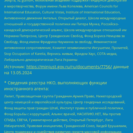
Эберта, XZ gGmbH, Мобильная академия поддержки гендерной демократии
и миротворчества, Форум имени Льва Копелева, American Councils for
International Education, Cultural Vistas, Institute of International Education,
Антивоенное движение Антальи, Открытый диалог, Школа международных
отношений и государственной политики им Питера Мунка, Российско-
канадский демократический альянс, Школа международных отношений им
Нормана Патерсона, Центр Гражданских Свобод, Фонд Бориса Немцова за
Свободу, Фонд имени Фридриха Науманна за свободу, Феминистское
антивоенное сопротивление, Комитет независимости Ингушетии, Прометей,
Stop Occupation of Karelia, Вернись живым, Фридом Хаус, СОТА медиа,
Либерально-демократическая Лига Украины
Источник:
https://minjust.gov.ru/ru/documents/7756/
данные
на
13.05.2024
* Сведения реестра НКО, выполняющих функции
иностранного агента:
Лилит, Правозащитная группа Гражданин.Армия.Право, Нижегородский
центр немецкой и европейской культуры, Центр гендерных исследований,
Фонд защиты прав граждан Штаб, Институт права и публичной политики,
Фонд борьбы с коррупцией, Альянс врачей, НАСИЛИЮ.НЕТ, Мы против
СПИДа, СВЕЧА, Гуманитарное действие, Открытый Петербург, Лига
Избирателей, Правовая инициатива, Гражданский Союз, Хасдей Ерушалаим,
Центр поддержки и содействия развитию средств массовой информации,