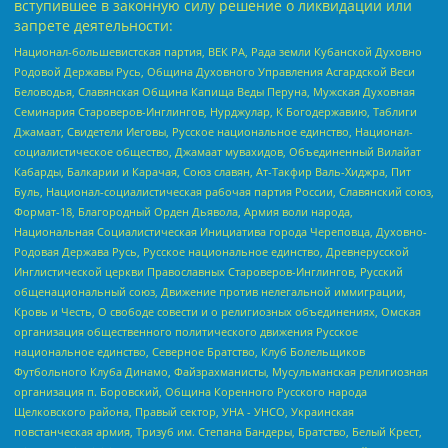
вступившее в законную силу решение о ликвидации или
запрете деятельности:
Национал-большевистская партия, ВЕК РА, Рада земли Кубанской Духовно
Родовой Державы Русь, Община Духовного Управления Асгардской Веси
Беловодья, Славянская Община Капища Веды Перуна, Мужская Духовная
Семинария Староверов-Инглингов, Нурджулар, К Богодержавию, Таблиги
Джамаат, Свидетели Иеговы, Русское национальное единство, Национал-
социалистическое общество, Джамаат мувахидов, Объединенный Вилайат
Кабарды, Балкарии и Карачая, Союз славян, Ат-Такфир Валь-Хиджра, Пит
Буль, Национал-социалистическая рабочая партия России, Славянский союз,
Формат-18, Благородный Орден Дьявола, Армия воли народа,
Национальная Социалистическая Инициатива города Череповца, Духовно-
Родовая Держава Русь, Русское национальное единство, Древнерусской
Инглистической церкви Православных Староверов-Инглингов, Русский
общенациональный союз, Движение против нелегальной иммиграции,
Кровь и Честь, О свободе совести и о религиозных объединениях, Омская
организация общественного политического движения Русское
национальное единство, Северное Братство, Клуб Болельщиков
Футбольного Клуба Динамо, Файзрахманисты, Мусульманская религиозная
организация п. Боровский, Община Коренного Русского народа
Щелковского района, Правый сектор, УНА - УНСО, Украинская
повстанческая армия, Тризуб им. Степана Бандеры, Братство, Белый Крест,