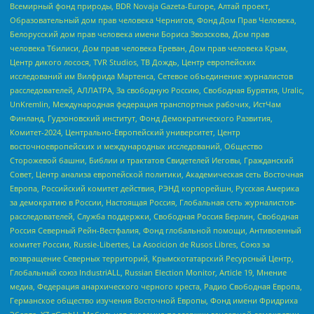
Всемирный фонд природы, BDR Novaja Gazeta-Europe, Алтай проект,
Образовательный дом прав человека Чернигов, Фонд Дом Прав Человека,
Белорусский дом прав человека имени Бориса Звозскова, Дом прав
человека Тбилиси, Дом прав человека Ереван, Дом прав человека Крым,
Центр дикого лосося, TVR Studios, ТВ Дождь, Центр европейских
исследований им Вилфрида Мартенса, Сетевое объединение журналистов
расследователей, АЛЛАТРА, За свободную Россию, Свободная Бурятия, Uralic,
UnKremlin, Международная федерация транспортных рабочих, ИстЧам
Финланд, Гудзоновский институт, Фонд Демократического Развития,
Комитет-2024, Центрально-Европейский университет, Центр
восточноевропейских и международных исследований, Общество
Сторожевой башни, Библии и трактатов Свидетелей Иеговы, Гражданский
Совет, Центр анализа европейской политики, Академическая сеть Восточная
Европа, Российский комитет действия, РЭНД корпорейшн, Русская Америка
за демократию в России, Настоящая Россия, Глобальная сеть журналистов-
расследователей, Служба поддержки, Свободная Россия Берлин, Свободная
Россия Северный Рейн-Вестфалия, Фонд глобальной помощи, Антивоенный
комитет России, Russie-Libertes, La Asocicion de Rusos Libres, Союз за
возвращение Северных территорий, Крымскотатарский Ресурсный Центр,
Глобальный союз IndustriALL, Russian Election Monitor, Article 19, Мнение
медиа, Федерация анархического черного креста, Радио Свободная Европа,
Германское общество изучения Восточной Европы, Фонд имени Фридриха