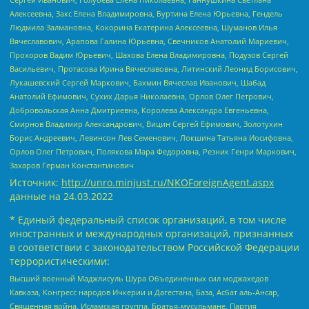
Алексеевна, Закс Елена Владимировна, Буртина Елена Юрьевна, Гендель
Людмила Залмановна, Кокорина Екатерина Алексеевна, Шуманов Илья
Вячеславович, Арапова Галина Юрьевна, Свечников Анатолий Мариевич,
Прохоров Вадим Юрьевич, Шахова Елена Владимировна, Подузов Сергей
Васильевич, Протасова Ирина Вячеславовна, Литинский Леонид Борисович,
Лукашевский Сергей Маркович, Бахмин Вячеслав Иванович, Шабад
Анатолий Ефимович, Сухих Дарья Николаевна, Орлов Олег Петрович,
Добровольская Анна Дмитриевна, Королева Александра Евгеньевна,
Смирнов Владимир Александрович, Вицин Сергей Ефимович, Золотухин
Борис Андреевич, Левинсон Лев Семенович, Локшина Татьяна Иосифовна,
Орлов Олег Петрович, Полякова Мара Федоровна, Резник Генри Маркович,
Захаров Герман Константинович
Источник:
http://unro.minjust.ru/NKOForeignAgent.aspx
данные на
24.03.2022
* Единый федеральный список организаций, в том числе
иностранных и международных организаций, признанных
в соответствии с законодательством Российской Федерации
террористическими:
Высший военный Маджлисуль Шура Объединенных сил моджахедов
Кавказа, Конгресс народов Ичкерии и Дагестана, База, Асбат аль-Ансар,
Священная война, Исламская группа, Братья-мусульмане, Партия