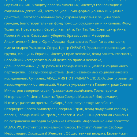
Горячая Линия, В защиту прав заключенных, Институт глобализации и
социальных движений, Центр социально-информационных инициатив
Действие, Благотворительный фонд охраны здоровья и защиты прав
граждан, Благотворительный фонд помощи осужденным и их семьям, Фонд
Тольятти, Новое время, Серебряная тайга, Так-Так-Так, Сова, центр Анна,
Проект Апрель, Самарская губерния, Эра здоровья, Мемориал,
Аналитический Центр Юрия Левады, Издательство Парк Гагарина, Фонд
имени Андрея Рылькова, Сфера, Центр СИБАЛЬТ, Уральская правозащитная
группа, Женщины Евразии, Институт прав человека, Фонд защиты гласности,
Российский исследовательский центр по правам человека,
Дальневосточный центр развития гражданских инициатив и социального
партнерства, Гражданское действие, Центр независимых социологических
исследований, Сутяжник, АКАДЕМИЯ ПО ПРАВАМ ЧЕЛОВЕКА, Центр развития
некоммерческих организаций, Частное учреждение в Калининграде Совета
Министров северных стран, Гражданское содействие, Трансперенси
Интернешнл-Р, Центр Защиты Прав Средств Массовой Информации,
Институт развития прессы - Сибирь, Частное учреждение в Санкт-
Петербурге Совета Министров Северных Стран, Фонд поддержки свободы
прессы, Гражданский контроль, Человек и Закон, Общественная комиссия
по сохранению наследия академика Сахарова, Информационное агентство
МЕМО. РУ, Институт региональной прессы, Институт Развития Свободы
Информации, Экозащита!-Женсовет, Общественный вердикт, Евразийская