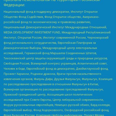
Федерации:
Национальный фонд в поддержку демократии, Институт Открытое
Общество Фонд Содействия, Фонд Открытое общество, Американо-
российский фонд по экономическому и правовому развитию,
Национальный Демократический Институт Международных Отношений,
MEDIA DEVELOPMENT INVESTMENT FUND, Международный Республиканский
Институт, Открытая Россия, Институт современной России, Черноморский
фонд регионального сотрудничества, Европейская Платформа за
Демократические Выборы, Международный центр электоральных
исследований, Германский фонд Маршалла Соединенных Штатов,
Тихоокеанский центр защиты окружающей среды и природных ресурсов,
Свободная Россия, Всемирный конгресс украинцев, Атлантический совет,
Человек в беде, Европейский фонд за демократию, Джеймстаунский фонд,
Прожект Хармони, Родники дракона, Врачи против насильственного
извлечения органов, Фалунь Дафа, Друзья Фалуньгун, Фалуньгун, Коалиция
по расследованию преследования в отношении Фалуньгун в Китае,
Всемирная организация по расследованию преследований Фалуньгун,
Пражский гражданский центр, Ассоциация школ политических
исследований при Совете Европы, Центр либеральной современности,
Форум русскоязычных европейцев, Немецко-русский обмен, Бард колледж,
Европейский выбор, Фонд Ходорковского, Оксфордский российский фонд,
Фонд Будущее России, Компания свободы информации, Проект Медиа,