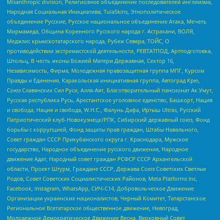
Misanthropic division, Религиозное объединение последователей инглиизма,
Народная Социальная Инициатива, TulaSkins, Этнополитическое
объединение Русские, Русское национальное объединение Атака, Мечеть
Мирмамеда, Община Коренного Русского народа г. Астрахани, ВОЛЯ,
Меджлис крымскотатарского народа, Рубеж Севера, ТОЙС, О
противодействии экстремистской деятельности, РЕВТАТПОД, Артподготовка,
Штольц, В честь иконы Божией Матери Державная, Сектор 16,
Независимость, Фирма, Молодежная правозащитная группа МПГ, Курсом
Правды и Единения, Каракольская инициативная группа, Автоград Крю,
Союз Славянских Сил Руси, Алля-Аят, Благотворительный пансионат Ак Умут,
Русская республика Русь, Арестантское уголовное единство, Башкорт, Нация
и свобода, Нация и свобода, W.H.С., Фалунь Дафа, Иртыш Ultras, Русский
Патриотический клуб-Новокузнецк/РПК, Сибирский державный союз, Фонд
борьбы с коррупцией, Фонд защиты прав граждан, Штабы Навального,
Совет граждан СССР Прикубанского округа г. Краснодара, Мужское
государство, Народное объединение русского движения, Народное
движение Адат, Народный совет граждан РСФСР СССР Архангельской
области, Проект Штурм, Граждане СССР, Держава Союз Советских Светлых
Родов, Совет Советских Социалистических Районов, Meta Platforms Inc,
Facebook, Instagram, WhatsApp, СИЧ-С14, Добровольческое Движение
Организации украинских националистов, Черный Комитет, Татарстанское
Региональное Всетатарское общественное движение, Невоград,
Молодежное Демократическое Движение Весна, Верховный Совет