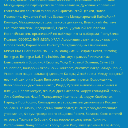
Международное партнерство за права человека, Духовное Управление
Евангельских Христиан Украинской Христианской Церкви, Новое
Поколение, Духовное Учебное Заведение Международный Библейский
Колледж, Международное христианское движение, Всемирный Институт
Саентологических Предприятий, Церковь Духовной Технологии,
Европейская сеть организаций по наблюдению за выборами, Республика
Польша, СВОБОДНЫЙ ИДЕЛЬ-УРАЛ, Ассоциация развития журналистики,
IStories fonds, Королевский Институт Международных Отношений,
КРИМСЬКА ПРАВОЗАХИСНА ГРУПА, Фонд имени Генриха Бёлля, Stichting
Bellingcat, Bellingcat Ltd, The Insider, Институт правовой инициативы
Центральной и Восточной Европы, Фонд Открытой Эстонии, Calvert 22
Foundation, Канадский украинский конгресс, Институт Макдональда-Лорье,
Украинская национальная федерация Канады, Декабристы, Международный
научный центр им Вудро Вильсона, Свободная пресса, Возрождение,
Всеукраинский духовный центр , Риддл, Русский антивоенный комитет в
Швеции, Проект Медуза, Фонд Андрея Сахарова, Форум свободной России,
Лига Свободных Наций, Transparеncy International, Форум Свободных
Народов ПостРоссии, Солидарность с гражданским движением в России –
Solidarus, КрымSOS, Свободный университет, Институт государственного
управления, Форум гражданского общества Россия, Беллона, Союз жителей
островов Тисима и Хабомаи, Съезд народных депутатов, Гринпис
Интернешнл, Фонд борьбы с коррупцией Инк, Завет церквей TCCN, Агора,