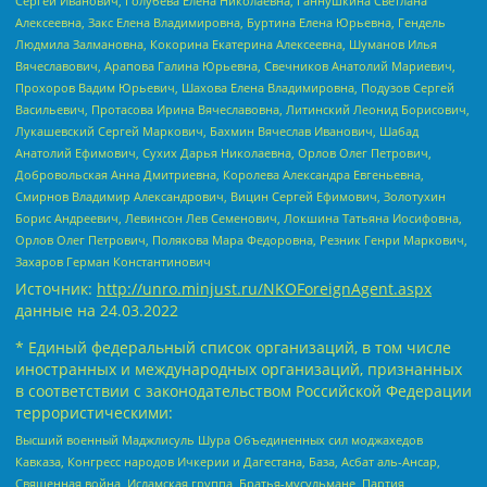
Сергей Иванович, Голубева Елена Николаевна, Ганнушкина Светлана
Алексеевна, Закс Елена Владимировна, Буртина Елена Юрьевна, Гендель
Людмила Залмановна, Кокорина Екатерина Алексеевна, Шуманов Илья
Вячеславович, Арапова Галина Юрьевна, Свечников Анатолий Мариевич,
Прохоров Вадим Юрьевич, Шахова Елена Владимировна, Подузов Сергей
Васильевич, Протасова Ирина Вячеславовна, Литинский Леонид Борисович,
Лукашевский Сергей Маркович, Бахмин Вячеслав Иванович, Шабад
Анатолий Ефимович, Сухих Дарья Николаевна, Орлов Олег Петрович,
Добровольская Анна Дмитриевна, Королева Александра Евгеньевна,
Смирнов Владимир Александрович, Вицин Сергей Ефимович, Золотухин
Борис Андреевич, Левинсон Лев Семенович, Локшина Татьяна Иосифовна,
Орлов Олег Петрович, Полякова Мара Федоровна, Резник Генри Маркович,
Захаров Герман Константинович
Источник:
http://unro.minjust.ru/NKOForeignAgent.aspx
данные на
24.03.2022
* Единый федеральный список организаций, в том числе
иностранных и международных организаций, признанных
в соответствии с законодательством Российской Федерации
террористическими:
Высший военный Маджлисуль Шура Объединенных сил моджахедов
Кавказа, Конгресс народов Ичкерии и Дагестана, База, Асбат аль-Ансар,
Священная война, Исламская группа, Братья-мусульмане, Партия