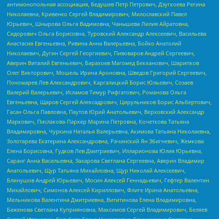
антимонопольная ассоциация, Бедушев Петр Петрович, Дзугкоева Регина
Николаевна, Кривенко Сергей Владимирович, Милославский Павел
Юрьевич, Шнырова Ольга Вадимовна, Чанышева Лилия Айратовна,
Сидорович Ольга Борисовна, Туровский Александр Алексеевич, Васильева
Анастасия Евгеньевна, Ривина Анна Валерьевна, Бойко Анатолий
Николаевич, Дугин Сергей Георгиевич, Пивоваров Андрей Сергеевич,
Аверин Виталий Евгеньевич, Барахоев Магомед Бекханович, Шарипков
Олег Викторович, Мошель Ирина Ароновна, Шведов Григорий Сергеевич,
Пономарев Лев Александрович, Каргалицкий Борис Юльевич, Созаев
Валерий Валерьевич, Исламов Тимур Рифгатович, Романова Ольга
Евгеньевна, Щаров Сергей Алексадрович, Цирульников Борис Альбертович,
Гасан Ольга Павловна, Паутов Юрий Анатольевич, Верховский Александр
Маркович, Пислакова-Паркер Марина Петровна, Кочеткова Татьяна
Владимировна, Чуркина Наталья Валерьевна, Акимова Татьяна Николаевна,
Золотарева Екатерина Александровна, Рачинский Ян Збигневич, Жемкова
Елена Борисовна, Гудков Лев Дмитриевич, Илларионова Юлия Юрьевна,
Саранг Анна Васильевна, Захарова Светлана Сергеевна, Аверин Владимир
Анатольевич, Щур Татьяна Михайловна, Щур Николай Алексеевич,
Блинушов Андрей Юрьевич, Мосин Алексей Геннадьевич, Гефтер Валентин
Михайлович, Симонов Алексей Кириллович, Флиге Ирина Анатольевна,
Мельникова Валентина Дмитриевна, Вититинова Елена Владимировна,
Баженова Светлана Куприяновна, Максимов Сергей Владимирович, Беляев