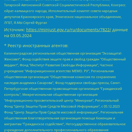
Татарской Автономной Советской Социалистической Республики, Конгресс
ойрат-калмыцкого народа, Исполнительный комитет совета народных
депутатов Красноярского края, Этническое национальное объединение,
ЛГБТ, Я.МЫ Сергей Фургал
Источник:
https://minjust.gov.ru/ru/documents/7822/
данные
на
03.05.2024
* Реестр иностранных агентов:
Калининградская региональная общественная организация "Экозащита!-Женсовет", Фонд содействия защите прав и свобод граждан "Общественный вердикт", Фонд "Институт Развития Свободы Информации", Частное учреждение "Информационное агентство МЕМО. РУ", Региональная общественная организация "Общественная комиссия по сохранению наследия академика Сахарова", Фонд поддержки свободы прессы, Санкт-Петербургская общественная правозащитная организация "Гражданский контроль", Межрегиональная общественная организация "Информационно-просветительский центр "Мемориал", Региональный Фонд "Центр Защиты Прав Средств Массовой Информации", с 05.12.2023 Фонд "Центр Защиты Прав Средств массовой информации", Региональная общественная благотворительная организация помощи беженцам и мигрантам "Гражданское содействие", Негосударственное образовательное учреждение дополнительного профессионального образования (повышение квалификации) специалистов "АКАДЕМИЯ ПО ПРАВАМ ЧЕЛОВЕКА", Свердловская региональная общественная организация "Сутяжник", Автономная некоммерческая организация "Центр независимых социологических исследований", Союз общественных объединений "Российский исследовательский центр по правам человека", Региональное общественное учреждение научно-информационный центр "МЕМОРИАЛ", Некоммерческая организация "Фонд защиты гласности", Автономная некоммерческая организация "Институт прав человека", Городская общественная организация "Екатеринбургское общество "МЕМОРИАЛ", Городская общественная организация "Рязанское историко-просветительское и правозащитное общество "Мемориал" (Рязанский Мемориал), Челябинский региональный орган общественной самодеятельности – женское общественное объединение "Женщины Евразии", Челябинский региональный орган общественной самодеятельности "Уральская правозащитная группа", Фонд содействия защите здоровья и социальной справедливости имени Андрея Рылькова, Автономная Некоммерческая Организация "Аналитический Центр Юрия Левады", Автономная некоммерческая организация социальной поддержки населения "Проект Апрель", Региональная общественная организация помощи женщинам и детям, находящимся в кризисной ситуации "Информационно-методический центр "Анна", Фонд содействия развитию массовых коммуникаций и правовому просвещению "Так-так-Так", Фонд содействия устойчивому развитию "Серебряная тайга", Свердловский региональный общественный фонд социальных проектов "Новое время", "Idel.Реалии", Кавказ.Реалии, Крым.Реалии, Телеканал Настоящее Время, Татаро-башкирская служба Радио Свобода (Azatliq Radiosi), Радио Свободная Европа/Радио Свобода (PCE/PC), "Сибирь.Реалии", "Фактограф", Благотворительный фонд помощи осужденным и их семьям, Автономная некоммерческая организация "Институт глобализации и социальных движений", Фонд "В защиту прав заключенных", Частное учреждение "Центр поддержки и содействия развитию средств массовой информации", Пензенский региональный общественный благотворительный фонд "Гражданский союз", "Север.Реалии", Некоммерческая организация Фонд "Правовая инициатива", Общество с ограниченной ответственностью "Радио Свободная Европа/Радио Свобода", Чешское информационное агентство "MEDIUM-ORIENT", Красноярская региональная общественная организация "Мы против СПИДа", Камалягин Денис Николаевич, Маркелов Сергей Евгеньевич, Пономарев Лев Александрович, Савицкая Людмила Алексеевна, Автономная некоммерческая организация "Центр по работе с проблемой насилия "НАСИЛИЮ.НЕТ", Межрегиональный профессиональный союз работников здравоохранения "Альянс врачей", Юридическое лицо, зарегистрированное в Латвийской Республике, SIA "Medusa Project" (регистрационный номер 40103797863, дата регистрации 10.06.2014), Некоммерческая организация "Фонд по борьбе с коррупцией", Автономная некоммерческая организация "Институт права и публичной политики", Баданин Роман Сергеевич, Гликин Максим Александрович, Железнова Мария Михайловна, Лукьянова Юлия Сергеевна, Маетная Елизавета Витальевна, Маняхин Петр Борисович, Чуракова Ольга Владимировна, Ярош Юлия Петровна, Юридическое лицо "The Insider SIA", зарегистрированное в Риге, Латвийская Республика (дата регистрации 26.06.2015), являющееся администратором доменного имени интернет-издания "The Insider SIA", https://theins.ru, Постернак Алексей Евгеньевич, Рубин Михаил Аркадьевич, Анин Роман Александрович, Юридическое лицо Istories fonds, зарегистрированное в Латвийской Республике (регистрационный номер 50008295751, дата регистрации 24.02.2020), Великовский Дмитрий Александрович, Долинина Ирина Николаевна, Мароховская Алеся Алексеевна, Шлейнов Роман Юрьевич, Шмагун Олеся Валентиновна, Общество с ограниченной ответственностью "Альтаир 2021", Общество с ограниченной ответственностью "Вега 2021", Общество с ограниченной ответственностью "Главный редактор 2021", Общество с ограниченной ответственностью "Ромашки монолит", Важенков Артем Валерьевич, Ивановская областная общественная организация "Центр гендерных исследований", Гурман Юрий Альбертович, Медиапроект "ОВД-Инфо", Егоров Владимир Владимирович, Жилинский Владимир Александрович, Общество с ограниченной ответственностью "ЗП", Иванова София Юрьевна, Карезина Инна Павловна, Кильтау Екатерина Викторовна, Петров Алексей Викторович, Пискунов Сергей Евгеньевич, Смирнов Сергей Сергеевич, Тихонов Михаил Сергеевич, Общество с ограниченной ответственностью "ЖУРНАЛИСТ-ИНОСТРАННЫЙ АГЕНТ", Арапова Галина Юрьевна, Вольтская Татьяна Анатольевна, Американская компания "Mason G.E.S. Anonymous Foundation" (США), являющаяся владельцем интернет-издания https://mnews.world/, Компания "Stichting Bellingcat", зарегистрированная в Нидерландах (дата регистрации 11.07.2018), Захаров Андрей Вячеславович, Клепиковская Екатерина Дмитриевна, Общество с ограниченной ответственностью "МЕМО", Перл Роман Александрович, Симонов Евгений Алексеевич, Соловьева Елена Анатольевна, Сотников Даниил Владимирович, Сурначева Елизавета Дмитриевна, Автономная некоммерческая организация по защите прав человека и информированию населения "Якутия – Наше Мнение", Общество с ограниченной ответственностью "Москоу диджитал медиа", с 26.01.2023 Общество с ограниченной ответственностью "Чайка Белые сады", Ветошкина Валерия Валерьевна, Заговора Максим Александрович, Межрегиональное общественное движение "Российская ЛГБТ - сеть", Оленичев Максим Владимирович, Павлов Иван Юрьевич, Скворцова Елена Сергеевна, Общество с ограниченной ответственностью "Как бы инагент", Кочетков Игорь Викторович, Общество с ограниченной ответственностью "Честные выборы", Еланчик Олег Александрович, Общество с ограниченной ответственностью "Нобелевский призыв", Гималова Регина Эмилевна, Григорьев Андрей Валерьевич, Григорьева Алина Александровна, Ассоциация по содействию защите прав призывников, альтернативнослужащих и военнослужащих "Правозащитная группа "Гражданин.Армия.Право", Хисамова Регина Фаритовна, Автономная некоммерческая организация по реализации социально-правовых программ "Лилит", Дальневосточное общественное движение "Маяк", Санкт-Петербургская ЛГБТ-инициативная группа "Выход", Инициативная группа ЛГБТ+ "Реверс", Алексеев Андрей Викторович, Бекбулатова Таисия Львовна, Беляев Иван Михайлович, Владыкина Елена Сергеевна, Гельман Марат Александрович, Никульшина Вероника Юрьевна, Толоконникова Надежда Андреевна, Шендерович Виктор Анатольевич, Общество с ограниченной ответственностью "Данное сообщение", Общество с ограниченной ответственностью Издательский дом "Новая глава", Айнбиндер Александра Александровна, Московский комьюнити-центр для ЛГБТ+инициатив, Благотворительный фонд развития филантропии, Deutsche Welle (Германия, Kurt-Schumacher-Strasse 3, 53113 Bonn), Борзунова Мария Михайловна, Воробьев Виктор Викторович, Голубева Анна Львовна, Константинова Алла Михайловна, Малкова Ирина Владимировна, Мурадов Мурад Абдулгалимович, Осетинская Елизавета Николаевна, Понасенков Евгений Николаевич, Ганапольский Матвей Юрьевич, Киселев Евгений Алексеевич, Борухович Ирина Григорьевна, Дремин Иван Тимофеевич, Дубровский Дмитрий Викторович, Красноярская региональная общественная организация поддержки и развития альтернативных образовательных технологий и межкультурных коммуникаций "ИНТЕРРА", Маяковская Екатерина Алексеевна, Фейгин Марк Захарович, Филимонов Андрей Викторович, Дзугкоева Регина Николаевна, Доброхотов Роман Александрович, Дудь Юрий Александрович, Елкин Сергей Владимирович, Кругликов Кирилл Игоревич, Сабунаева Мария Леонидовна, Семенов Алексей Владимирович, Шаинян Карен Багратович, Шульман Екатерина Михайловна, Асафьев Артур Валерьевич, Вахштайн Виктор Семенович, Венедиктов Алексей Алексеевич, Лушникова Екатерина Евгеньевна, Волков Леонид Михайлович, Невзоров Александр Глебович, Пархоменко Сергей Борисович, Сироткин Ярослав Николаевич, Кара-Мурза Владимир Владимирович, Баранова Наталья Владимировна, Гозман Леонид Яковлевич, Кагарлицкий Борис Юльевич, Климарев Михаил Валерьевич, Милов Владимир Станиславович, Автономная некоммерческая организация Краснодарский центр современного искусства "Типография", Моргенштерн Алишер Тагирович, Соболь Любовь Эдуардовна, Общество с ограниченной ответственностью "ЛИЗА НОРМ", Каспаров Гарри Кимович, Ходорковский Михаил Борисович, Общество с ограниченной ответственностью "Апрельские тезисы", Данилович Ирина Брониславовна, Кашин Олег Владимирович, Петров Николай Владимирович, Пивоваров Алексей Владимирович, Соколов Михаил Владимирович, Цветкова Юлия Владимировна, Чичваркин Евгений Александрович, Комитет против пыток/Команда против пыток, Общество с ограниченной ответственностью "Первый научный", Общество с ограниченной ответственностью "Вертолет и ко", Белоцерковская Вероника Борисовна, Кац Максим Евгеньевич, Лазарева Татьяна Юрьевна, Шаведдинов Руслан Табризович, Яшин Илья Валерьевич, Общество с ограниченной ответственностью "Иноагент ААВ", Алешковский Дмитрий Петрович, Альбац Евгения Марковна, Быков Дмитрий Львович, Галямина Юлия Евгеньевна, Лойко Сергей Леонидович, Мартынов Кирилл Константинович, Медведев Сергей Александрович, Крашенинников Федор Геннадиевич, Гордеева Катерина Вл