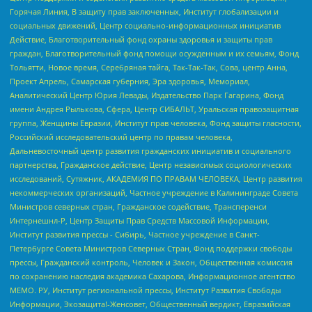
Горячая Линия, В защиту прав заключенных, Институт глобализации и
социальных движений, Центр социально-информационных инициатив
Действие, Благотворительный фонд охраны здоровья и защиты прав
граждан, Благотворительный фонд помощи осужденным и их семьям, Фонд
Тольятти, Новое время, Серебряная тайга, Так-Так-Так, Сова, центр Анна,
Проект Апрель, Самарская губерния, Эра здоровья, Мемориал,
Аналитический Центр Юрия Левады, Издательство Парк Гагарина, Фонд
имени Андрея Рылькова, Сфера, Центр СИБАЛЬТ, Уральская правозащитная
группа, Женщины Евразии, Институт прав человека, Фонд защиты гласности,
Российский исследовательский центр по правам человека,
Дальневосточный центр развития гражданских инициатив и социального
партнерства, Гражданское действие, Центр независимых социологических
исследований, Сутяжник, АКАДЕМИЯ ПО ПРАВАМ ЧЕЛОВЕКА, Центр развития
некоммерческих организаций, Частное учреждение в Калининграде Совета
Министров северных стран, Гражданское содействие, Трансперенси
Интернешнл-Р, Центр Защиты Прав Средств Массовой Информации,
Институт развития прессы - Сибирь, Частное учреждение в Санкт-
Петербурге Совета Министров Северных Стран, Фонд поддержки свободы
прессы, Гражданский контроль, Человек и Закон, Общественная комиссия
по сохранению наследия академика Сахарова, Информационное агентство
МЕМО. РУ, Институт региональной прессы, Институт Развития Свободы
Информации, Экозащита!-Женсовет, Общественный вердикт, Евразийская