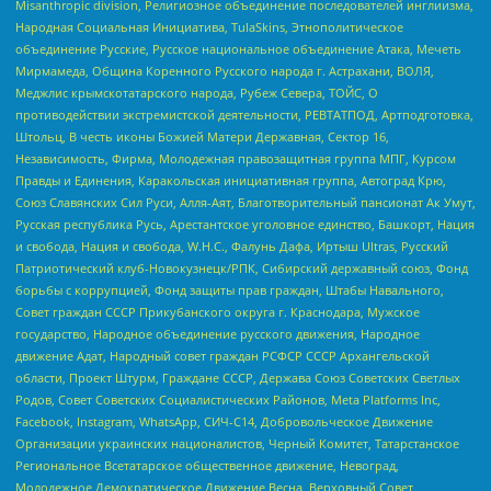
Misanthropic division, Религиозное объединение последователей инглиизма,
Народная Социальная Инициатива, TulaSkins, Этнополитическое
объединение Русские, Русское национальное объединение Атака, Мечеть
Мирмамеда, Община Коренного Русского народа г. Астрахани, ВОЛЯ,
Меджлис крымскотатарского народа, Рубеж Севера, ТОЙС, О
противодействии экстремистской деятельности, РЕВТАТПОД, Артподготовка,
Штольц, В честь иконы Божией Матери Державная, Сектор 16,
Независимость, Фирма, Молодежная правозащитная группа МПГ, Курсом
Правды и Единения, Каракольская инициативная группа, Автоград Крю,
Союз Славянских Сил Руси, Алля-Аят, Благотворительный пансионат Ак Умут,
Русская республика Русь, Арестантское уголовное единство, Башкорт, Нация
и свобода, Нация и свобода, W.H.С., Фалунь Дафа, Иртыш Ultras, Русский
Патриотический клуб-Новокузнецк/РПК, Сибирский державный союз, Фонд
борьбы с коррупцией, Фонд защиты прав граждан, Штабы Навального,
Совет граждан СССР Прикубанского округа г. Краснодара, Мужское
государство, Народное объединение русского движения, Народное
движение Адат, Народный совет граждан РСФСР СССР Архангельской
области, Проект Штурм, Граждане СССР, Держава Союз Советских Светлых
Родов, Совет Советских Социалистических Районов, Meta Platforms Inc,
Facebook, Instagram, WhatsApp, СИЧ-С14, Добровольческое Движение
Организации украинских националистов, Черный Комитет, Татарстанское
Региональное Всетатарское общественное движение, Невоград,
Молодежное Демократическое Движение Весна, Верховный Совет