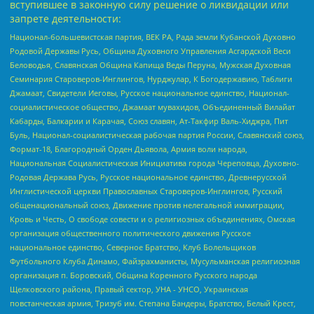
вступившее в законную силу решение о ликвидации или
запрете деятельности:
Национал-большевистская партия, ВЕК РА, Рада земли Кубанской Духовно
Родовой Державы Русь, Община Духовного Управления Асгардской Веси
Беловодья, Славянская Община Капища Веды Перуна, Мужская Духовная
Семинария Староверов-Инглингов, Нурджулар, К Богодержавию, Таблиги
Джамаат, Свидетели Иеговы, Русское национальное единство, Национал-
социалистическое общество, Джамаат мувахидов, Объединенный Вилайат
Кабарды, Балкарии и Карачая, Союз славян, Ат-Такфир Валь-Хиджра, Пит
Буль, Национал-социалистическая рабочая партия России, Славянский союз,
Формат-18, Благородный Орден Дьявола, Армия воли народа,
Национальная Социалистическая Инициатива города Череповца, Духовно-
Родовая Держава Русь, Русское национальное единство, Древнерусской
Инглистической церкви Православных Староверов-Инглингов, Русский
общенациональный союз, Движение против нелегальной иммиграции,
Кровь и Честь, О свободе совести и о религиозных объединениях, Омская
организация общественного политического движения Русское
национальное единство, Северное Братство, Клуб Болельщиков
Футбольного Клуба Динамо, Файзрахманисты, Мусульманская религиозная
организация п. Боровский, Община Коренного Русского народа
Щелковского района, Правый сектор, УНА - УНСО, Украинская
повстанческая армия, Тризуб им. Степана Бандеры, Братство, Белый Крест,