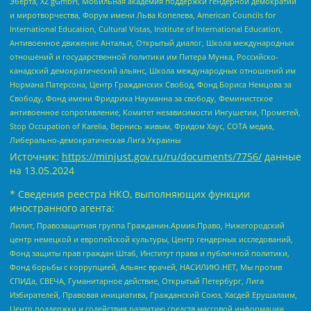
Эберта, XZ gGmbH, Мобильная академия поддержки гендерной демократии
и миротворчества, Форум имени Льва Копелева, American Councils for
International Education, Cultural Vistas, Institute of International Education,
Антивоенное движение Антальи, Открытый диалог, Школа международных
отношений и государственной политики им Питера Мунка, Российско-
канадский демократический альянс, Школа международных отношений им
Нормана Патерсона, Центр Гражданских Свобод, Фонд Бориса Немцова за
Свободу, Фонд имени Фридриха Науманна за свободу, Феминистское
антивоенное сопротивление, Комитет независимости Ингушетии, Прометей,
Stop Occupation of Karelia, Вернись живым, Фридом Хаус, СОТА медиа,
Либерально-демократическая Лига Украины
Источник:
https://minjust.gov.ru/ru/documents/7756/
данные
на
13.05.2024
* Сведения реестра НКО, выполняющих функции
иностранного агента:
Лилит, Правозащитная группа Гражданин.Армия.Право, Нижегородский
центр немецкой и европейской культуры, Центр гендерных исследований,
Фонд защиты прав граждан Штаб, Институт права и публичной политики,
Фонд борьбы с коррупцией, Альянс врачей, НАСИЛИЮ.НЕТ, Мы против
СПИДа, СВЕЧА, Гуманитарное действие, Открытый Петербург, Лига
Избирателей, Правовая инициатива, Гражданский Союз, Хасдей Ерушалаим,
Центр поддержки и содействия развитию средств массовой информации,