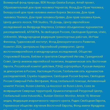
Всемирный фонд природы, BDR Novaja Gazeta-Europe, Алтай проект,
Образовательный дом прав человека Чернигов, Фонд Дом Прав Человека,
Белорусский дом прав человека имени Бориса Звозскова, Дом прав
человека Тбилиси, Дом прав человека Ереван, Дом прав человека Крым,
Центр дикого лосося, TVR Studios, ТВ Дождь, Центр европейских
исследований им Вилфрида Мартенса, Сетевое объединение журналистов
расследователей, АЛЛАТРА, За свободную Россию, Свободная Бурятия, Uralic,
UnKremlin, Международная федерация транспортных рабочих, ИстЧам
Финланд, Гудзоновский институт, Фонд Демократического Развития,
Комитет-2024, Центрально-Европейский университет, Центр
восточноевропейских и международных исследований, Общество
Сторожевой башни, Библии и трактатов Свидетелей Иеговы, Гражданский
Совет, Центр анализа европейской политики, Академическая сеть Восточная
Европа, Российский комитет действия, РЭНД корпорейшн, Русская Америка
за демократию в России, Настоящая Россия, Глобальная сеть журналистов-
расследователей, Служба поддержки, Свободная Россия Берлин, Свободная
Россия Северный Рейн-Вестфалия, Фонд глобальной помощи, Антивоенный
комитет России, Russie-Libertes, La Asocicion de Rusos Libres, Союз за
возвращение Северных территорий, Крымскотатарский Ресурсный Центр,
Глобальный союз IndustriALL, Russian Election Monitor, Article 19, Мнение
медиа, Федерация анархического черного креста, Радио Свободная Европа,
Германское общество изучения Восточной Европы, Фонд имени Фридриха