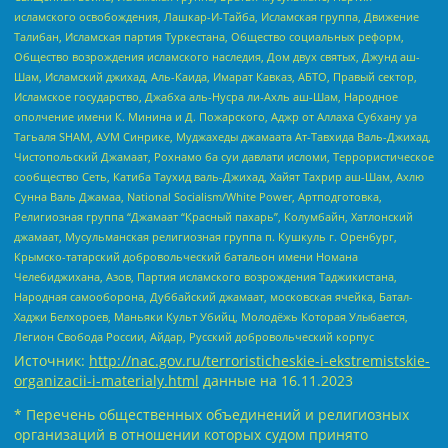
исламского освобождения, Лашкар-И-Тайба, Исламская группа, Движение
Талибан, Исламская партия Туркестана, Общество социальных реформ,
Общество возрождения исламского наследия, Дом двух святых, Джунд аш-
Шам, Исламский джихад, Аль-Каида, Имарат Кавказ, АБТО, Правый сектор,
Исламское государство, Джабха аль-Нусра ли-Ахль аш-Шам, Народное
ополчение имени К. Минина и Д. Пожарского, Аджр от Аллаха Субхану уа
Тагьаля SHAM, АУМ Синрике, Муджахеды джамаата Ат-Тавхида Валь-Джихад,
Чистопольский Джамаат, Рохнамо ба суи давлати исломи, Террористическое
сообщество Сеть, Катиба Таухид валь-Джихад, Хайят Тахрир аш-Шам, Ахлю
Сунна Валь Джамаа, National Socialism/White Power, Артподготовка,
Религиозная группа “Джамаат “Красный пахарь”, Колумбайн, Хатлонский
джамаат, Мусульманская религиозная группа п. Кушкуль г. Оренбург,
Крымско-татарский добровольческий батальон имени Номана
Челебиджихана, Азов, Партия исламского возрождения Таджикистана,
Народная самооборона, Дуббайский джамаат, московская ячейка, Батал-
Хаджи Белхороев, Маньяки Культ Убийц, Молодёжь Которая Улыбается,
Легион Свобода России, Айдар, Русский добровольческий корпус
Источник:
http://nac.gov.ru/terroristicheskie-i-ekstremistskie-
organizacii-i-materialy.html
данные на
16.11.2023
* Перечень общественных объединений и религиозных
организаций в отношении которых судом принято