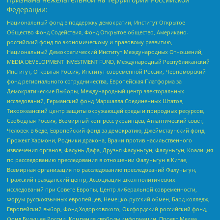
Федерации:
Национальный фонд в поддержку демократии, Институт Открытое
Общество Фонд Содействия, Фонд Открытое общество, Американо-
российский фонд по экономическому и правовому развитию,
Национальный Демократический Институт Международных Отношений,
MEDIA DEVELOPMENT INVESTMENT FUND, Международный Республиканский
Институт, Открытая Россия, Институт современной России, Черноморский
фонд регионального сотрудничества, Европейская Платформа за
Демократические Выборы, Международный центр электоральных
исследований, Германский фонд Маршалла Соединенных Штатов,
Тихоокеанский центр защиты окружающей среды и природных ресурсов,
Свободная Россия, Всемирный конгресс украинцев, Атлантический совет,
Человек в беде, Европейский фонд за демократию, Джеймстаунский фонд,
Прожект Хармони, Родники дракона, Врачи против насильственного
извлечения органов, Фалунь Дафа, Друзья Фалуньгун, Фалуньгун, Коалиция
по расследованию преследования в отношении Фалуньгун в Китае,
Всемирная организация по расследованию преследований Фалуньгун,
Пражский гражданский центр, Ассоциация школ политических
исследований при Совете Европы, Центр либеральной современности,
Форум русскоязычных европейцев, Немецко-русский обмен, Бард колледж,
Европейский выбор, Фонд Ходорковского, Оксфордский российский фонд,
Фонд Будущее России, Компания свободы информации, Проект Медиа,