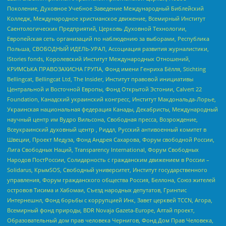
Поколение, Духовное Учебное Заведение Международный Библейский
Колледж, Международное христианское движение, Всемирный Институт
Саентологических Предприятий, Церковь Духовной Технологии,
Европейская сеть организаций по наблюдению за выборами, Республика
Польша, СВОБОДНЫЙ ИДЕЛЬ-УРАЛ, Ассоциация развития журналистики,
IStories fonds, Королевский Институт Международных Отношений,
КРИМСЬКА ПРАВОЗАХИСНА ГРУПА, Фонд имени Генриха Бёлля, Stichting
Bellingcat, Bellingcat Ltd, The Insider, Институт правовой инициативы
Центральной и Восточной Европы, Фонд Открытой Эстонии, Calvert 22
Foundation, Канадский украинский конгресс, Институт Макдональда-Лорье,
Украинская национальная федерация Канады, Декабристы, Международный
научный центр им Вудро Вильсона, Свободная пресса, Возрождение,
Всеукраинский духовный центр , Риддл, Русский антивоенный комитет в
Швеции, Проект Медуза, Фонд Андрея Сахарова, Форум свободной России,
Лига Свободных Наций, Transparеncy International, Форум Свободных
Народов ПостРоссии, Солидарность с гражданским движением в России –
Solidarus, КрымSOS, Свободный университет, Институт государственного
управления, Форум гражданского общества Россия, Беллона, Союз жителей
островов Тисима и Хабомаи, Съезд народных депутатов, Гринпис
Интернешнл, Фонд борьбы с коррупцией Инк, Завет церквей TCCN, Агора,
Всемирный фонд природы, BDR Novaja Gazeta-Europe, Алтай проект,
Образовательный дом прав человека Чернигов, Фонд Дом Прав Человека,