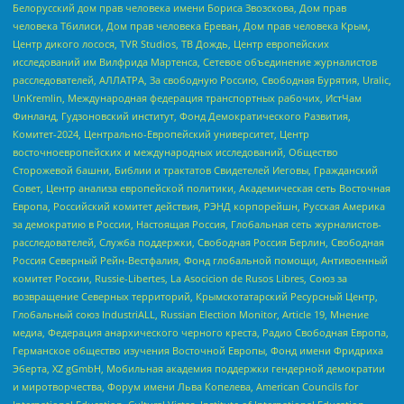
Белорусский дом прав человека имени Бориса Звозскова, Дом прав
человека Тбилиси, Дом прав человека Ереван, Дом прав человека Крым,
Центр дикого лосося, TVR Studios, ТВ Дождь, Центр европейских
исследований им Вилфрида Мартенса, Сетевое объединение журналистов
расследователей, АЛЛАТРА, За свободную Россию, Свободная Бурятия, Uralic,
UnKremlin, Международная федерация транспортных рабочих, ИстЧам
Финланд, Гудзоновский институт, Фонд Демократического Развития,
Комитет-2024, Центрально-Европейский университет, Центр
восточноевропейских и международных исследований, Общество
Сторожевой башни, Библии и трактатов Свидетелей Иеговы, Гражданский
Совет, Центр анализа европейской политики, Академическая сеть Восточная
Европа, Российский комитет действия, РЭНД корпорейшн, Русская Америка
за демократию в России, Настоящая Россия, Глобальная сеть журналистов-
расследователей, Служба поддержки, Свободная Россия Берлин, Свободная
Россия Северный Рейн-Вестфалия, Фонд глобальной помощи, Антивоенный
комитет России, Russie-Libertes, La Asocicion de Rusos Libres, Союз за
возвращение Северных территорий, Крымскотатарский Ресурсный Центр,
Глобальный союз IndustriALL, Russian Election Monitor, Article 19, Мнение
медиа, Федерация анархического черного креста, Радио Свободная Европа,
Германское общество изучения Восточной Европы, Фонд имени Фридриха
Эберта, XZ gGmbH, Мобильная академия поддержки гендерной демократии
и миротворчества, Форум имени Льва Копелева, American Councils for