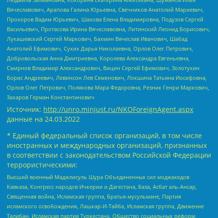
Вячеславович, Арапова Галина Юрьевна, Свечников Анатолий Мариевич,
Прохоров Вадим Юрьевич, Шахова Елена Владимировна, Подузов Сергей
Васильевич, Протасова Ирина Вячеславовна, Литинский Леонид Борисович,
Лукашевский Сергей Маркович, Бахмин Вячеслав Иванович, Шабад
Анатолий Ефимович, Сухих Дарья Николаевна, Орлов Олег Петрович,
Добровольская Анна Дмитриевна, Королева Александра Евгеньевна,
Смирнов Владимир Александрович, Вицин Сергей Ефимович, Золотухин
Борис Андреевич, Левинсон Лев Семенович, Локшина Татьяна Иосифовна,
Орлов Олег Петрович, Полякова Мара Федоровна, Резник Генри Маркович,
Захаров Герман Константинович
Источник:
http://unro.minjust.ru/NKOForeignAgent.aspx
данные на
24.03.2022
* Единый федеральный список организаций, в том числе
иностранных и международных организаций, признанных
в соответствии с законодательством Российской Федерации
террористическими:
Высший военный Маджлисуль Шура Объединенных сил моджахедов
Кавказа, Конгресс народов Ичкерии и Дагестана, База, Асбат аль-Ансар,
Священная война, Исламская группа, Братья-мусульмане, Партия
исламского освобождения, Лашкар-И-Тайба, Исламская группа, Движение
Талибан, Исламская партия Туркестана, Общество социальных реформ,