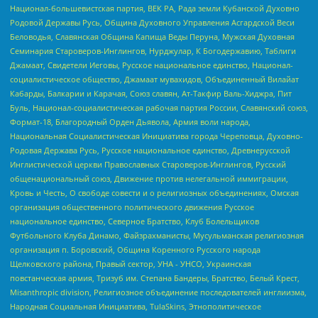
Национал-большевистская партия, ВЕК РА, Рада земли Кубанской Духовно
Родовой Державы Русь, Община Духовного Управления Асгардской Веси
Беловодья, Славянская Община Капища Веды Перуна, Мужская Духовная
Семинария Староверов-Инглингов, Нурджулар, К Богодержавию, Таблиги
Джамаат, Свидетели Иеговы, Русское национальное единство, Национал-
социалистическое общество, Джамаат мувахидов, Объединенный Вилайат
Кабарды, Балкарии и Карачая, Союз славян, Ат-Такфир Валь-Хиджра, Пит
Буль, Национал-социалистическая рабочая партия России, Славянский союз,
Формат-18, Благородный Орден Дьявола, Армия воли народа,
Национальная Социалистическая Инициатива города Череповца, Духовно-
Родовая Держава Русь, Русское национальное единство, Древнерусской
Инглистической церкви Православных Староверов-Инглингов, Русский
общенациональный союз, Движение против нелегальной иммиграции,
Кровь и Честь, О свободе совести и о религиозных объединениях, Омская
организация общественного политического движения Русское
национальное единство, Северное Братство, Клуб Болельщиков
Футбольного Клуба Динамо, Файзрахманисты, Мусульманская религиозная
организация п. Боровский, Община Коренного Русского народа
Щелковского района, Правый сектор, УНА - УНСО, Украинская
повстанческая армия, Тризуб им. Степана Бандеры, Братство, Белый Крест,
Misanthropic division, Религиозное объединение последователей инглиизма,
Народная Социальная Инициатива, TulaSkins, Этнополитическое