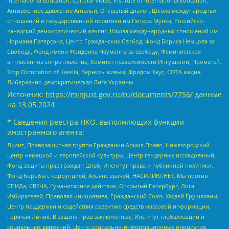
International Education, Cultural Vistas, Institute of International Education,
Антивоенное движение Антальи, Открытый диалог, Школа международных
отношений и государственной политики им Питера Мунка, Российско-
канадский демократический альянс, Школа международных отношений им
Нормана Патерсона, Центр Гражданских Свобод, Фонд Бориса Немцова за
Свободу, Фонд имени Фридриха Науманна за свободу, Феминистское
антивоенное сопротивление, Комитет независимости Ингушетии, Прометей,
Stop Occupation of Karelia, Вернись живым, Фридом Хаус, СОТА медиа,
Либерально-демократическая Лига Украины
Источник:
https://minjust.gov.ru/ru/documents/7756/
данные
на
13.05.2024
* Сведения реестра НКО, выполняющих функции
иностранного агента:
Лилит, Правозащитная группа Гражданин.Армия.Право, Нижегородский
центр немецкой и европейской культуры, Центр гендерных исследований,
Фонд защиты прав граждан Штаб, Институт права и публичной политики,
Фонд борьбы с коррупцией, Альянс врачей, НАСИЛИЮ.НЕТ, Мы против
СПИДа, СВЕЧА, Гуманитарное действие, Открытый Петербург, Лига
Избирателей, Правовая инициатива, Гражданский Союз, Хасдей Ерушалаим,
Центр поддержки и содействия развитию средств массовой информации,
Горячая Линия, В защиту прав заключенных, Институт глобализации и
социальных движений, Центр социально-информационных инициатив