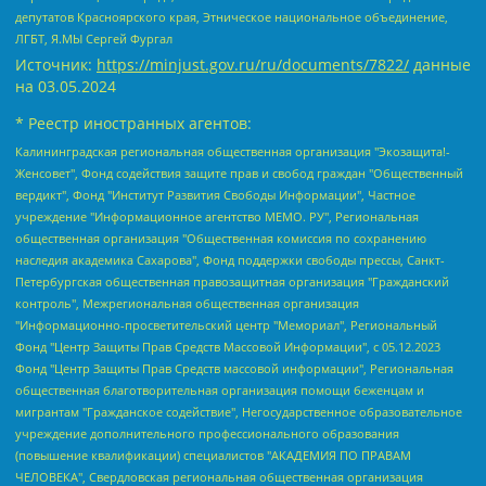
депутатов Красноярского края, Этническое национальное объединение,
ЛГБТ, Я.МЫ Сергей Фургал
Источник:
https://minjust.gov.ru/ru/documents/7822/
данные
на
03.05.2024
* Реестр иностранных агентов:
Калининградская региональная общественная организация "Экозащита!-Женсовет", Фонд содействия защите прав и свобод граждан "Общественный вердикт", Фонд "Институт Развития Свободы Информации", Частное учреждение "Информационное агентство МЕМО. РУ", Региональная общественная организация "Общественная комиссия по сохранению наследия академика Сахарова", Фонд поддержки свободы прессы, Санкт-Петербургская общественная правозащитная организация "Гражданский контроль", Межрегиональная общественная организация "Информационно-просветительский центр "Мемориал", Региональный Фонд "Центр Защиты Прав Средств Массовой Информации", с 05.12.2023 Фонд "Центр Защиты Прав Средств массовой информации", Региональная общественная благотворительная организация помощи беженцам и мигрантам "Гражданское содействие", Негосударственное образовательное учреждение дополнительного профессионального образования (повышение квалификации) специалистов "АКАДЕМИЯ ПО ПРАВАМ ЧЕЛОВЕКА", Свердловская региональная общественная организация "Сутяжник", Автономная некоммерческая организация "Центр независимых социологических исследований", Союз общественных объединений "Российский исследовательский центр по правам человека", Региональное общественное учреждение научно-информационный центр "МЕМОРИАЛ", Некоммерческая организация "Фонд защиты гласности", Автономная некоммерческая организация "Институт прав человека", Городская общественная организация "Екатеринбургское общество "МЕМОРИАЛ", Городская общественная организация "Рязанское историко-просветительское и правозащитное общество "Мемориал" (Рязанский Мемориал), Челябинский региональный орган общественной самодеятельности – женское общественное объединение "Женщины Евразии", Челябинский региональный орган общественной самодеятельности "Уральская правозащитная группа", Фонд содействия защите здоровья и социальной справедливости имени Андрея Рылькова, Автономная Некоммерческая Организация "Аналитический Центр Юрия Левады", Автономная некоммерческая организация социальной поддержки населения "Проект Апрель", Региональная общественная организация помощи женщинам и детям, находящимся в кризисной ситуации "Информационно-методический центр "Анна", Фонд содействия развитию массовых коммуникаций и правовому просвещению "Так-так-Так", Фонд содействия устойчивому развитию "Серебряная тайга", Свердловский региональный общественный фонд социальных проектов "Новое время", "Idel.Реалии", Кавказ.Реалии, Крым.Реалии, Телеканал Настоящее Время, Татаро-башкирская служба Радио Свобода (Azatliq Radiosi), Радио Свободная Европа/Радио Свобода (PCE/PC), "Сибирь.Реалии", "Фактограф", Благотворительный фонд помощи осужденным и их семьям, Автономная некоммерческая организация "Институт глобализации и социальных движений", Фонд "В защиту прав заключенных", Частное учреждение "Центр поддержки и содействия развитию средств массовой информации", Пензенский региональный общественный благотворительный фонд "Гражданский союз", "Север.Реалии", Некоммерческая организация Фонд "Правовая инициатива", Общество с ограниченной ответственностью "Радио Свободная Европа/Радио Свобода", Чешское информационное агентство "MEDIUM-ORIENT", Красноярская региональная общественная организация "Мы против СПИДа", Камалягин Денис Николаевич, Маркелов Сергей Евгеньевич, Пономарев Лев Александрович, Савицкая Людмила Алексеевна, Автономная некоммерческая организация "Центр по работе с проблемой насилия "НАСИЛИЮ.НЕТ", Межрегиональный профессиональный союз работников здравоохранения "Альянс врачей", Юридическое лицо, зарегистрированное в Латвийской Республике, SIA "Medusa Project" (регистрационный номер 40103797863, дата регистрации 10.06.2014), Некоммерческая организация "Фонд по борьбе с коррупцией", Автономная некоммерческая организация "Институт права и публичной политики", Баданин Роман Сергеевич, Гликин Максим Александрович, Железнова Мария Михайловна, Лукьянова Юлия Сергеевна, Маетная Елизавета Витальевна, Маняхин Петр Борисович, Чуракова Ольга Владимировна, Ярош Юлия Петровна, Юридическое лицо "The Insider SIA", зарегистрированное в Риге, Латвийская Республика (дата регистрации 26.06.2015), являющееся администратором доменного имени интернет-издания "The Insider SIA", https://theins.ru, Постернак Алексей Евгеньевич, Рубин Михаил Аркадьевич, Анин Роман Александрович, Юридическое лицо Istories fonds, зарегистрированное в Латвийской Республике (регистрационный номер 50008295751, дата регистрации 24.02.2020), Великовский Дмитрий Александрович, Долинина Ирина Николаевна, Мароховская Алеся Алексеевна, Шлейнов Роман Юрьевич, Шмагун Олеся Валентиновна, Общество с ограниченной ответственностью "Альтаир 2021", Общество с ограниченной ответственностью "Вега 2021", Общество с ограниченной ответственностью "Главный редактор 2021", Общество с ограниченной ответственностью "Ромашки монолит", Важенков Артем Валерьевич, Ивановская областная общественная организация "Центр гендерных исследований", Гурман Юрий Альбертович, Медиапроект "ОВД-Инфо", Егоров Владимир Владимирович, Жилинский Владимир Александрович, Общество с ограниченной ответственностью "ЗП", Иванова София Юрьевна, Карезина Инна Павловна, Кильтау Екатерина Викторовна, Петров Алексей Викторович, Пискунов Сергей Евгеньевич, Смирнов Сергей Сергеевич, Тихонов Михаил Сергеевич, Общество с ограниченной ответственностью "ЖУРНАЛИСТ-ИНОСТРАННЫЙ АГЕНТ", Арапова Галина Юрьевна, Вольтская Татьяна Анатольевна, Американская компания "Mason G.E.S. Anonymous Foundation" (США), являющаяся владельцем интернет-издания https://mnews.world/, Компания "Stichting Bellingcat", зарегистрированная в Нидерландах (дата регистрации 11.07.2018), Захаров Андрей Вячеславович, Клепиковская Екатерина Дмитриевна, Общество с ограниченной ответственностью "МЕМО", Перл Роман Александрович, Симонов Евгений Алексеевич, Соловьева Елена Анатольевна, Сотников Даниил Владимирович, Сурначева Елизавета Дмитриевна, Автономная некоммерческая организация по защите прав человека и информированию населения "Якутия – Наше Мнение", Общество с ограниченной ответственностью "Москоу диджитал медиа", с 26.01.2023 Общество с ограниченной ответственностью "Чайка Белые сады", Ветошкина Валерия Валерьевна, Заговора Максим Александрович, Межрегиональное общественное движение "Российская ЛГБТ - сеть", Оленичев Максим Владимирович, Павлов Иван Юрьевич, Скворцова Елена Сергеевна, Общество с ограниченной ответственностью "Как бы инагент", Кочетков Игорь Викторович, Общество с ограниченной ответственностью "Честные выборы", Еланчик Олег Александрович, Общество с ограниченной ответственностью "Нобелевский призыв", Гималова Регина Эмилевна, Григорьев Андрей Валерьевич, Григорьева Алина Александровна, Ассоциация по содействию защите прав призывников, альтернативнослужащих и военнослужащих "Правозащитная группа "Гражданин.Армия.Право", Хисамова Регина Фаритовна, Автономная некоммерческая организация по реализации социально-правовых программ "Лилит", Дальневосточное общественное движение "Маяк", Санкт-Петербургская ЛГБТ-инициативная группа "Выход", Инициативная группа ЛГБТ+ "Реверс", Алексеев Андрей Викторович, Бекбулатова Таисия Львовна, Беляев Иван Михайлович, Владыкина Елена Сергеевна, Гельман Марат Александрович, Никульшина Вероника Юрьевна, Толоконникова Надежда Андреевна, Шендерович Виктор Анатольевич, Общество с ограниченной ответственностью "Данное сообщение", Общество с ограниченной ответственностью Издательский дом "Новая глава", Айнбиндер Александра Александровна, Московский комьюнити-центр для ЛГБТ+инициатив, Благотворительный фонд развития филантропии, Deutsche Welle (Германия, Kurt-Schumacher-Strasse 3, 53113 Bonn), Борзунова Мария Михайловна, Воробьев Виктор Викторович, Голубева Анна Львовна, Константинова Алла Михайловна, Малкова Ирина Владимировна, Мурадов Мурад Абдулгалимович, Осетинская Елизавета Николаевна, Понасенков Евгений Николаевич, Ганапольский Матвей Юрьевич, Киселев Евгений Алексеевич, Борухович Ирина Григорьевна, Дремин Иван Тимофеевич, Дубровский Дмитрий Викторович, Красноярская региональная общественная организация поддержки и развития альтернативных образовательных технологий и межкультурных коммуникаций "ИНТЕРРА", Маяковская Екатерина Алексеевна, Фейгин Марк Захарович, Филимонов Андрей Викторович, Дзугкоева Регина Николаевна, Доброхотов Роман Александрович, Дудь Юрий Александрович, Елкин Сергей Владимирович, Кругликов Кирилл Игоревич, Сабунаева Мария Леонидовна, Семенов Алексей Владимирович, Шаинян Карен Багратович, Шульман Екатерина Михайловна, Асафьев Артур Валерьевич, Вахштайн Виктор Семенович, Венедиктов Алексей Алексеевич, Лушникова Екатерина Евгеньевна, Волков Леонид Михайлович, Невзоров Александр Глебович, Пархоменко Сергей Борисович, Сироткин Ярослав Николаевич, Кара-Мурза Владимир Владимирович, Баранова Наталья Владимировна, Гозман Леонид Яковлевич, Кагарлицкий Борис Юльевич, Климарев Михаил Валерьевич, Милов Владимир Станиславович, Автономная некоммерческая организация Краснодарский центр современного искусства "Типография", Моргенштерн Алишер Тагирович, Соболь Любовь Эдуардовна, Общество с ограниченной ответственностью "ЛИЗА НОРМ", Каспаров Гарри Кимович, Ходорковский Михаил Борисович, Общество с ограниченной ответственностью "Апрельские тезисы", Данилович Ирина Брониславовна, Кашин Олег Владимирович, Петров Николай Владимирович, Пивоваров Алексей Владимирович, Соколов Михаил Владимирович, Цветкова Юлия Владимировна, Чичваркин Евгений Александрович, Комитет против пыток/Команда против пыток, Общество с ограниченной ответственностью "Первый научный", Общество с ограниченной ответственностью "Вертолет и ко", Белоцерковская Вероника Борисовна, Кац Максим Евгеньевич, Лазарева Татьяна Юрьевна, Шаведдинов Руслан Табризович, Яшин Илья Валерьевич, Общество с ограниченной ответственностью "Иноагент ААВ", Алешковский Дмитрий Петрович, Альбац Евгения Марковна, Быков Дмитрий Львович, Галямина Юлия Евгеньевна, Лойко Сергей Леонидович, Мартынов Кирилл Константинович, Медведев Сергей Александрович, Крашенинников Федор Геннадиевич, Гордеева Катерина Вл