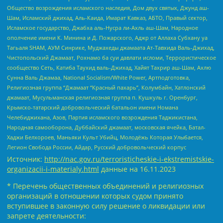
Общество возрождения исламского наследия, Дом двух святых, Джунд аш-
Шам, Исламский джихад, Аль-Каида, Имарат Кавказ, АБТО, Правый сектор,
Исламское государство, Джабха аль-Нусра ли-Ахль аш-Шам, Народное
ополчение имени К. Минина и Д. Пожарского, Аджр от Аллаха Субхану уа
Тагьаля SHAM, АУМ Синрике, Муджахеды джамаата Ат-Тавхида Валь-Джихад,
Чистопольский Джамаат, Рохнамо ба суи давлати исломи, Террористическое
сообщество Сеть, Катиба Таухид валь-Джихад, Хайят Тахрир аш-Шам, Ахлю
Сунна Валь Джамаа, National Socialism/White Power, Артподготовка,
Религиозная группа “Джамаат “Красный пахарь”, Колумбайн, Хатлонский
джамаат, Мусульманская религиозная группа п. Кушкуль г. Оренбург,
Крымско-татарский добровольческий батальон имени Номана
Челебиджихана, Азов, Партия исламского возрождения Таджикистана,
Народная самооборона, Дуббайский джамаат, московская ячейка, Батал-
Хаджи Белхороев, Маньяки Культ Убийц, Молодёжь Которая Улыбается,
Легион Свобода России, Айдар, Русский добровольческий корпус
Источник:
http://nac.gov.ru/terroristicheskie-i-ekstremistskie-
organizacii-i-materialy.html
данные на
16.11.2023
* Перечень общественных объединений и религиозных
организаций в отношении которых судом принято
вступившее в законную силу решение о ликвидации или
запрете деятельности: