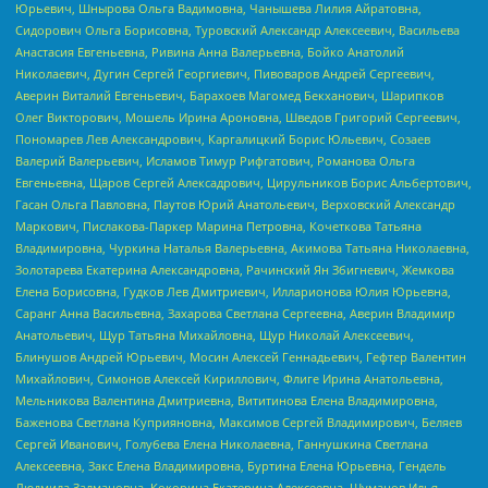
Юрьевич, Шнырова Ольга Вадимовна, Чанышева Лилия Айратовна,
Сидорович Ольга Борисовна, Туровский Александр Алексеевич, Васильева
Анастасия Евгеньевна, Ривина Анна Валерьевна, Бойко Анатолий
Николаевич, Дугин Сергей Георгиевич, Пивоваров Андрей Сергеевич,
Аверин Виталий Евгеньевич, Барахоев Магомед Бекханович, Шарипков
Олег Викторович, Мошель Ирина Ароновна, Шведов Григорий Сергеевич,
Пономарев Лев Александрович, Каргалицкий Борис Юльевич, Созаев
Валерий Валерьевич, Исламов Тимур Рифгатович, Романова Ольга
Евгеньевна, Щаров Сергей Алексадрович, Цирульников Борис Альбертович,
Гасан Ольга Павловна, Паутов Юрий Анатольевич, Верховский Александр
Маркович, Пислакова-Паркер Марина Петровна, Кочеткова Татьяна
Владимировна, Чуркина Наталья Валерьевна, Акимова Татьяна Николаевна,
Золотарева Екатерина Александровна, Рачинский Ян Збигневич, Жемкова
Елена Борисовна, Гудков Лев Дмитриевич, Илларионова Юлия Юрьевна,
Саранг Анна Васильевна, Захарова Светлана Сергеевна, Аверин Владимир
Анатольевич, Щур Татьяна Михайловна, Щур Николай Алексеевич,
Блинушов Андрей Юрьевич, Мосин Алексей Геннадьевич, Гефтер Валентин
Михайлович, Симонов Алексей Кириллович, Флиге Ирина Анатольевна,
Мельникова Валентина Дмитриевна, Вититинова Елена Владимировна,
Баженова Светлана Куприяновна, Максимов Сергей Владимирович, Беляев
Сергей Иванович, Голубева Елена Николаевна, Ганнушкина Светлана
Алексеевна, Закс Елена Владимировна, Буртина Елена Юрьевна, Гендель
Людмила Залмановна, Кокорина Екатерина Алексеевна, Шуманов Илья