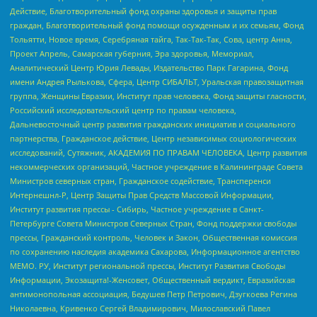
Действие, Благотворительный фонд охраны здоровья и защиты прав
граждан, Благотворительный фонд помощи осужденным и их семьям, Фонд
Тольятти, Новое время, Серебряная тайга, Так-Так-Так, Сова, центр Анна,
Проект Апрель, Самарская губерния, Эра здоровья, Мемориал,
Аналитический Центр Юрия Левады, Издательство Парк Гагарина, Фонд
имени Андрея Рылькова, Сфера, Центр СИБАЛЬТ, Уральская правозащитная
группа, Женщины Евразии, Институт прав человека, Фонд защиты гласности,
Российский исследовательский центр по правам человека,
Дальневосточный центр развития гражданских инициатив и социального
партнерства, Гражданское действие, Центр независимых социологических
исследований, Сутяжник, АКАДЕМИЯ ПО ПРАВАМ ЧЕЛОВЕКА, Центр развития
некоммерческих организаций, Частное учреждение в Калининграде Совета
Министров северных стран, Гражданское содействие, Трансперенси
Интернешнл-Р, Центр Защиты Прав Средств Массовой Информации,
Институт развития прессы - Сибирь, Частное учреждение в Санкт-
Петербурге Совета Министров Северных Стран, Фонд поддержки свободы
прессы, Гражданский контроль, Человек и Закон, Общественная комиссия
по сохранению наследия академика Сахарова, Информационное агентство
МЕМО. РУ, Институт региональной прессы, Институт Развития Свободы
Информации, Экозащита!-Женсовет, Общественный вердикт, Евразийская
антимонопольная ассоциация, Бедушев Петр Петрович, Дзугкоева Регина
Николаевна, Кривенко Сергей Владимирович, Милославский Павел