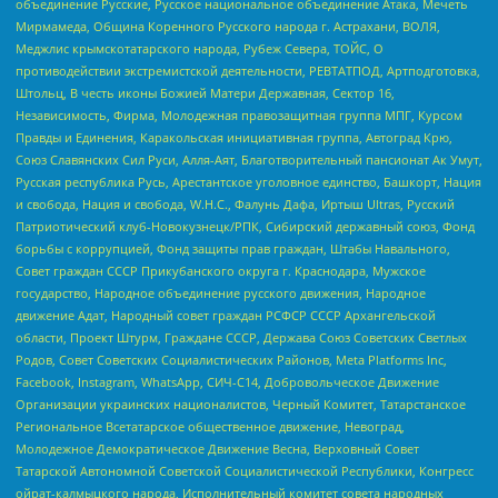
объединение Русские, Русское национальное объединение Атака, Мечеть
Мирмамеда, Община Коренного Русского народа г. Астрахани, ВОЛЯ,
Меджлис крымскотатарского народа, Рубеж Севера, ТОЙС, О
противодействии экстремистской деятельности, РЕВТАТПОД, Артподготовка,
Штольц, В честь иконы Божией Матери Державная, Сектор 16,
Независимость, Фирма, Молодежная правозащитная группа МПГ, Курсом
Правды и Единения, Каракольская инициативная группа, Автоград Крю,
Союз Славянских Сил Руси, Алля-Аят, Благотворительный пансионат Ак Умут,
Русская республика Русь, Арестантское уголовное единство, Башкорт, Нация
и свобода, Нация и свобода, W.H.С., Фалунь Дафа, Иртыш Ultras, Русский
Патриотический клуб-Новокузнецк/РПК, Сибирский державный союз, Фонд
борьбы с коррупцией, Фонд защиты прав граждан, Штабы Навального,
Совет граждан СССР Прикубанского округа г. Краснодара, Мужское
государство, Народное объединение русского движения, Народное
движение Адат, Народный совет граждан РСФСР СССР Архангельской
области, Проект Штурм, Граждане СССР, Держава Союз Советских Светлых
Родов, Совет Советских Социалистических Районов, Meta Platforms Inc,
Facebook, Instagram, WhatsApp, СИЧ-С14, Добровольческое Движение
Организации украинских националистов, Черный Комитет, Татарстанское
Региональное Всетатарское общественное движение, Невоград,
Молодежное Демократическое Движение Весна, Верховный Совет
Татарской Автономной Советской Социалистической Республики, Конгресс
ойрат-калмыцкого народа, Исполнительный комитет совета народных