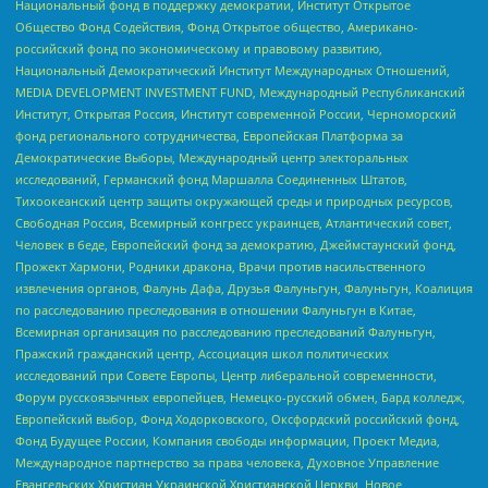
Национальный фонд в поддержку демократии, Институт Открытое
Общество Фонд Содействия, Фонд Открытое общество, Американо-
российский фонд по экономическому и правовому развитию,
Национальный Демократический Институт Международных Отношений,
MEDIA DEVELOPMENT INVESTMENT FUND, Международный Республиканский
Институт, Открытая Россия, Институт современной России, Черноморский
фонд регионального сотрудничества, Европейская Платформа за
Демократические Выборы, Международный центр электоральных
исследований, Германский фонд Маршалла Соединенных Штатов,
Тихоокеанский центр защиты окружающей среды и природных ресурсов,
Свободная Россия, Всемирный конгресс украинцев, Атлантический совет,
Человек в беде, Европейский фонд за демократию, Джеймстаунский фонд,
Прожект Хармони, Родники дракона, Врачи против насильственного
извлечения органов, Фалунь Дафа, Друзья Фалуньгун, Фалуньгун, Коалиция
по расследованию преследования в отношении Фалуньгун в Китае,
Всемирная организация по расследованию преследований Фалуньгун,
Пражский гражданский центр, Ассоциация школ политических
исследований при Совете Европы, Центр либеральной современности,
Форум русскоязычных европейцев, Немецко-русский обмен, Бард колледж,
Европейский выбор, Фонд Ходорковского, Оксфордский российский фонд,
Фонд Будущее России, Компания свободы информации, Проект Медиа,
Международное партнерство за права человека, Духовное Управление
Евангельских Христиан Украинской Христианской Церкви, Новое