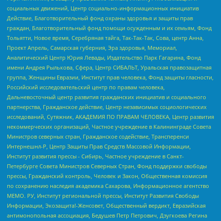
социальных движений, Центр социально-информационных инициатив
Действие, Благотворительный фонд охраны здоровья и защиты прав
граждан, Благотворительный фонд помощи осужденным и их семьям, Фонд
Тольятти, Новое время, Серебряная тайга, Так-Так-Так, Сова, центр Анна,
Проект Апрель, Самарская губерния, Эра здоровья, Мемориал,
Аналитический Центр Юрия Левады, Издательство Парк Гагарина, Фонд
имени Андрея Рылькова, Сфера, Центр СИБАЛЬТ, Уральская правозащитная
группа, Женщины Евразии, Институт прав человека, Фонд защиты гласности,
Российский исследовательский центр по правам человека,
Дальневосточный центр развития гражданских инициатив и социального
партнерства, Гражданское действие, Центр независимых социологических
исследований, Сутяжник, АКАДЕМИЯ ПО ПРАВАМ ЧЕЛОВЕКА, Центр развития
некоммерческих организаций, Частное учреждение в Калининграде Совета
Министров северных стран, Гражданское содействие, Трансперенси
Интернешнл-Р, Центр Защиты Прав Средств Массовой Информации,
Институт развития прессы - Сибирь, Частное учреждение в Санкт-
Петербурге Совета Министров Северных Стран, Фонд поддержки свободы
прессы, Гражданский контроль, Человек и Закон, Общественная комиссия
по сохранению наследия академика Сахарова, Информационное агентство
МЕМО. РУ, Институт региональной прессы, Институт Развития Свободы
Информации, Экозащита!-Женсовет, Общественный вердикт, Евразийская
антимонопольная ассоциация, Бедушев Петр Петрович, Дзугкоева Регина