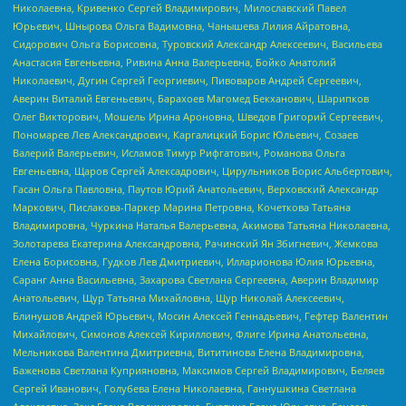
Николаевна, Кривенко Сергей Владимирович, Милославский Павел
Юрьевич, Шнырова Ольга Вадимовна, Чанышева Лилия Айратовна,
Сидорович Ольга Борисовна, Туровский Александр Алексеевич, Васильева
Анастасия Евгеньевна, Ривина Анна Валерьевна, Бойко Анатолий
Николаевич, Дугин Сергей Георгиевич, Пивоваров Андрей Сергеевич,
Аверин Виталий Евгеньевич, Барахоев Магомед Бекханович, Шарипков
Олег Викторович, Мошель Ирина Ароновна, Шведов Григорий Сергеевич,
Пономарев Лев Александрович, Каргалицкий Борис Юльевич, Созаев
Валерий Валерьевич, Исламов Тимур Рифгатович, Романова Ольга
Евгеньевна, Щаров Сергей Алексадрович, Цирульников Борис Альбертович,
Гасан Ольга Павловна, Паутов Юрий Анатольевич, Верховский Александр
Маркович, Пислакова-Паркер Марина Петровна, Кочеткова Татьяна
Владимировна, Чуркина Наталья Валерьевна, Акимова Татьяна Николаевна,
Золотарева Екатерина Александровна, Рачинский Ян Збигневич, Жемкова
Елена Борисовна, Гудков Лев Дмитриевич, Илларионова Юлия Юрьевна,
Саранг Анна Васильевна, Захарова Светлана Сергеевна, Аверин Владимир
Анатольевич, Щур Татьяна Михайловна, Щур Николай Алексеевич,
Блинушов Андрей Юрьевич, Мосин Алексей Геннадьевич, Гефтер Валентин
Михайлович, Симонов Алексей Кириллович, Флиге Ирина Анатольевна,
Мельникова Валентина Дмитриевна, Вититинова Елена Владимировна,
Баженова Светлана Куприяновна, Максимов Сергей Владимирович, Беляев
Сергей Иванович, Голубева Елена Николаевна, Ганнушкина Светлана