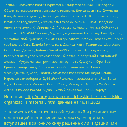
Талибан, Исламская партия Туркестана, Общество социальных реформ,
Общество возрождения исламского наследия, Дом двух святых, Джунд аш-
Шам, Исламский джихад, Аль-Каида, Имарат Кавказ, АБТО, Правый сектор,
Исламское государство, Джабха аль-Нусра ли-Ахль аш-Шам, Народное
ополчение имени К. Минина и Д. Пожарского, Аджр от Аллаха Субхану уа
Тагьаля SHAM, АУМ Синрике, Муджахеды джамаата Ат-Тавхида Валь-Джихад,
Чистопольский Джамаат, Рохнамо ба суи давлати исломи, Террористическое
сообщество Сеть, Катиба Таухид валь-Джихад, Хайят Тахрир аш-Шам, Ахлю
Сунна Валь Джамаа, National Socialism/White Power, Артподготовка,
Религиозная группа “Джамаат “Красный пахарь”, Колумбайн, Хатлонский
джамаат, Мусульманская религиозная группа п. Кушкуль г. Оренбург,
Крымско-татарский добровольческий батальон имени Номана
Челебиджихана, Азов, Партия исламского возрождения Таджикистана,
Народная самооборона, Дуббайский джамаат, московская ячейка, Батал-
Хаджи Белхороев, Маньяки Культ Убийц, Молодёжь Которая Улыбается,
Легион Свобода России, Айдар, Русский добровольческий корпус
Источник:
http://nac.gov.ru/terroristicheskie-i-ekstremistskie-
organizacii-i-materialy.html
данные на
16.11.2023
* Перечень общественных объединений и религиозных
организаций в отношении которых судом принято
вступившее в законную силу решение о ликвидации или