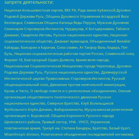
запрете деятельности:
Национал-большевистская партия, ВЕК РА, Рада земли Кубанской Духовно
Родовой Державы Русь, Община Духовного Управления Асгардской Веси
Беловодья, Славянская Община Капища Веды Перуна, Мужская Духовная
Семинария Староверов-Инглингов, Нурджулар, К Богодержавию, Таблиги
Джамаат, Свидетели Иеговы, Русское национальное единство, Национал-
социалистическое общество, Джамаат мувахидов, Объединенный Вилайат
Кабарды, Балкарии и Карачая, Союз славян, Ат-Такфир Валь-Хиджра, Пит
Буль, Национал-социалистическая рабочая партия России, Славянский союз,
Формат-18, Благородный Орден Дьявола, Армия воли народа,
Национальная Социалистическая Инициатива города Череповца, Духовно-
Родовая Держава Русь, Русское национальное единство, Древнерусской
Инглистической церкви Православных Староверов-Инглингов, Русский
общенациональный союз, Движение против нелегальной иммиграции,
Кровь и Честь, О свободе совести и о религиозных объединениях, Омская
организация общественного политического движения Русское
национальное единство, Северное Братство, Клуб Болельщиков
Футбольного Клуба Динамо, Файзрахманисты, Мусульманская религиозная
организация п. Боровский, Община Коренного Русского народа
Щелковского района, Правый сектор, УНА - УНСО, Украинская
повстанческая армия, Тризуб им. Степана Бандеры, Братство, Белый Крест,
Misanthropic division, Религиозное объединение последователей инглиизма,