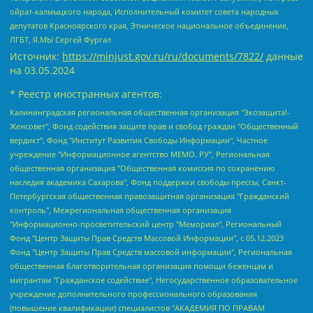
ойрат-калмыцкого народа, Исполнительный комитет совета народных
депутатов Красноярского края, Этническое национальное объединение,
ЛГБТ, Я.МЫ Сергей Фургал
Источник:
https://minjust.gov.ru/ru/documents/7822/
данные
на
03.05.2024
* Реестр иностранных агентов:
Калининградская региональная общественная организация "Экозащита!-Женсовет", Фонд содействия защите прав и свобод граждан "Общественный вердикт", Фонд "Институт Развития Свободы Информации", Частное учреждение "Информационное агентство МЕМО. РУ", Региональная общественная организация "Общественная комиссия по сохранению наследия академика Сахарова", Фонд поддержки свободы прессы, Санкт-Петербургская общественная правозащитная организация "Гражданский контроль", Межрегиональная общественная организация "Информационно-просветительский центр "Мемориал", Региональный Фонд "Центр Защиты Прав Средств Массовой Информации", с 05.12.2023 Фонд "Центр Защиты Прав Средств массовой информации", Региональная общественная благотворительная организация помощи беженцам и мигрантам "Гражданское содействие", Негосударственное образовательное учреждение дополнительного профессионального образования (повышение квалификации) специалистов "АКАДЕМИЯ ПО ПРАВАМ ЧЕЛОВЕКА", Свердловская региональная общественная организация "Сутяжник", Автономная некоммерческая организация "Центр независимых социологических исследований", Союз общественных объединений "Российский исследовательский центр по правам человека", Региональное общественное учреждение научно-информационный центр "МЕМОРИАЛ", Некоммерческая организация "Фонд защиты гласности", Автономная некоммерческая организация "Институт прав человека", Городская общественная организация "Екатеринбургское общество "МЕМОРИАЛ", Городская общественная организация "Рязанское историко-просветительское и правозащитное общество "Мемориал" (Рязанский Мемориал), Челябинский региональный орган общественной самодеятельности – женское общественное объединение "Женщины Евразии", Челябинский региональный орган общественной самодеятельности "Уральская правозащитная группа", Фонд содействия защите здоровья и социальной справедливости имени Андрея Рылькова, Автономная Некоммерческая Организация "Аналитический Центр Юрия Левады", Автономная некоммерческая организация социальной поддержки населения "Проект Апрель", Региональная общественная организация помощи женщинам и детям, находящимся в кризисной ситуации "Информационно-методический центр "Анна", Фонд содействия развитию массовых коммуникаций и правовому просвещению "Так-так-Так", Фонд содействия устойчивому развитию "Серебряная тайга", Свердловский региональный общественный фонд социальных проектов "Новое время", "Idel.Реалии", Кавказ.Реалии, Крым.Реалии, Телеканал Настоящее Время, Татаро-башкирская служба Радио Свобода (Azatliq Radiosi), Радио Свободная Европа/Радио Свобода (PCE/PC), "Сибирь.Реалии", "Фактограф", Благотворительный фонд помощи осужденным и их семьям, Автономная некоммерческая организация "Институт глобализации и социальных движений", Фонд "В защиту прав заключенных", Частное учреждение "Центр поддержки и содействия развитию средств массовой информации", Пензенский региональный общественный благотворительный фонд "Гражданский союз", "Север.Реалии", Некоммерческая организация Фонд "Правовая инициатива", Общество с ограниченной ответственностью "Радио Свободная Европа/Радио Свобода", Чешское информационное агентство "MEDIUM-ORIENT", Красноярская региональная общественная организация "Мы против СПИДа", Камалягин Денис Николаевич, Маркелов Сергей Евгеньевич, Пономарев Лев Александрович, Савицкая Людмила Алексеевна, Автономная некоммерческая организация "Центр по работе с проблемой насилия "НАСИЛИЮ.НЕТ", Межрегиональный профессиональный союз работников здравоохранения "Альянс врачей", Юридическое лицо, зарегистрированное в Латвийской Республике, SIA "Medusa Project" (регистрационный номер 40103797863, дата регистрации 10.06.2014), Некоммерческая организация "Фонд по борьбе с коррупцией", Автономная некоммерческая организация "Институт права и публичной политики", Баданин Роман Сергеевич, Гликин Максим Александрович, Железнова Мария Михайловна, Лукьянова Юлия Сергеевна, Маетная Елизавета Витальевна, Маняхин Петр Борисович, Чуракова Ольга Владимировна, Ярош Юлия Петровна, Юридическое лицо "The Insider SIA", зарегистрированное в Риге, Латвийская Республика (дата регистрации 26.06.2015), являющееся администратором доменного имени интернет-издания "The Insider SIA", https://theins.ru, Постернак Алексей Евгеньевич, Рубин Михаил Аркадьевич, Анин Роман Александрович, Юридическое лицо Istories fonds, зарегистрированное в Латвийской Республике (регистрационный номер 50008295751, дата регистрации 24.02.2020), Великовский Дмитрий Александрович, Долинина Ирина Николаевна, Мароховская Алеся Алексеевна, Шлейнов Роман Юрьевич, Шмагун Олеся Валентиновна, Общество с ограниченной ответственностью "Альтаир 2021", Общество с ограниченной ответственностью "Вега 2021", Общество с ограниченной ответственностью "Главный редактор 2021", Общество с ограниченной ответственностью "Ромашки монолит", Важенков Артем Валерьевич, Ивановская областная общественная организация "Центр гендерных исследований", Гурман Юрий Альбертович, Медиапроект "ОВД-Инфо", Егоров Владимир Владимирович, Жилинский Владимир Александрович, Общество с ограниченной ответственностью "ЗП", Иванова София Юрьевна, Карезина Инна Павловна, Кильтау Екатерина Викторовна, Петров Алексей Викторович, Пискунов Сергей Евгеньевич, Смирнов Сергей Сергеевич, Тихонов Михаил Сергеевич, Общество с ограниченной ответственностью "ЖУРНАЛИСТ-ИНОСТРАННЫЙ АГЕНТ", Арапова Галина Юрьевна, Вольтская Татьяна Анатольевна, Американская компания "Mason G.E.S. Anonymous Foundation" (США), являющаяся владельцем интернет-издания https://mnews.world/, Компания "Stichting Bellingcat", зарегистрированная в Нидерландах (дата регистрации 11.07.2018), Захаров Андрей Вячеславович, Клепиковская Екатерина Дмитриевна, Общество с ограниченной ответственностью "МЕМО", Перл Роман Александрович, Симонов Евгений Алексеевич, Соловьева Елена Анатольевна, Сотников Даниил Владимирович, Сурначева Елизавета Дмитриевна, Автономная некоммерческая организация по защите прав человека и информированию населения "Якутия – Наше Мнение", Общество с ограниченной ответственностью "Москоу диджитал медиа", с 26.01.2023 Общество с ограниченной ответственностью "Чайка Белые сады", Ветошкина Валерия Валерьевна, Заговора Максим Александрович, Межрегиональное общественное движение "Российская ЛГБТ - сеть", Оленичев Максим Владимирович, Павлов Иван Юрьевич, Скворцова Елена Сергеевна, Общество с ограниченной ответственностью "Как бы инагент", Кочетков Игорь Викторович, Общество с ограниченной ответственностью "Честные выборы", Еланчик Олег Александрович, Общество с ограниченной ответственностью "Нобелевский призыв", Гималова Регина Эмилевна, Григорьев Андрей Валерьевич, Григорьева Алина Александровна, Ассоциация по содействию защите прав призывников, альтернативнослужащих и военнослужащих "Правозащитная группа "Гражданин.Армия.Право", Хисамова Регина Фаритовна, Автономная некоммерческая организация по реализации социально-правовых программ "Лилит", Дальневосточное общественное движение "Маяк", Санкт-Петербургская ЛГБТ-инициативная группа "Выход", Инициативная группа ЛГБТ+ "Реверс", Алексеев Андрей Викторович, Бекбулатова Таисия Львовна, Беляев Иван Михайлович, Владыкина Елена Сергеевна, Гельман Марат Александрович, Никульшина Вероника Юрьевна, Толоконникова Надежда Андреевна, Шендерович Виктор Анатольевич, Общество с ограниченной ответственностью "Данное сообщение", Общество с ограниченной ответственностью Издательский дом "Новая глава", Айнбиндер Александра Александровна, Московский комьюнити-центр для ЛГБТ+инициатив, Благотворительный фонд развития филантропии, Deutsche Welle (Германия, Kurt-Schumacher-Strasse 3, 53113 Bonn), Борзунова Мария Михайловна, Воробьев Виктор Викторович, Голубева Анна Львовна, Константинова Алла Михайловна, Малкова Ирина Владимировна, Мурадов Мурад Абдулгалимович, Осетинская Елизавета Николаевна, Понасенков Евгений Николаевич, Ганапольский Матвей Юрьевич, Киселев Евгений Алексеевич, Борухович Ирина Григорьевна, Дремин Иван Тимофеевич, Дубровский Дмитрий Викторович, Красноярская региональная общественная организация поддержки и развития альтернативных образовательных технологий и межкультурных коммуникаций "ИНТЕРРА", Маяковская Екатерина Алексеевна, Фейгин Марк Захарович, Филимонов Андрей Викторович, Дзугкоева Регина Николаевна, Доброхотов Роман Александрович, Дудь Юрий Александрович, Елкин Сергей Владимирович, Кругликов Кирилл Игоревич, Сабунаева Мария Леонидовна, Семенов Алексей Владимирович, Шаинян Карен Багратович, Шульман Екатерина Михайловна, Асафьев Артур Валерьевич, Вахштайн Виктор Семенович, Венедиктов Алексей Алексеевич, Лушникова Екатерина Евгеньевна, Волков Леонид Михайлович, Невзоров Александр Глебович, Пархоменко Сергей Борисович, Сироткин Ярослав Николаевич, Кара-Мурза Владимир Владимирович, Баранова Наталья Владимировна, Гозман Леонид Яковлевич, Кагарлицкий Борис Юльевич, Климарев Михаил Валерьевич, Милов Владимир Станиславович, Автономная некоммерческая организация Краснодарский центр современного искусства "Типография", Моргенштерн Алишер Тагирович, Соболь Любовь Эдуардовна, Общество с ограниченной ответственностью "ЛИЗА НОРМ", Каспаров Гарри Кимович, Ходорковский Михаил Борисович, Общество с ограниченной ответственностью "Апрельские тезисы", Данилович Ирина Брониславовна, Кашин Олег Владимирович, Петров Николай Владимирович, Пивоваров Алексей Владимирович, Соколов Михаил Владимирович, Цветкова Юлия Владимировна, Чичваркин Евгений Александрович, Комитет против пыток/Команда против пыток, Общество с ограниченной ответственностью "Первый научный", Общество с ограниченной ответственностью "Вертолет и ко", Белоцерковская Вероника Борисовна, Кац Максим Евгеньевич, Лазарева Татьяна Юрьевна, Шаведдинов Руслан Табризович, Яшин Илья Валерьевич, Общество с ограниченной ответственностью "Иноагент ААВ", Алешковский Дмитрий Петрович, Альбац Евгения Марковна, Быков Дмитрий Львович, Галямина Юлия Евгеньевна, Лойко Сергей Леонидович, Мартынов Кирилл Константинович, Медведев Сергей Александрович, Крашенинников Федор Геннадиевич, Гордеева Катерина Вл