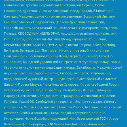
Евангельских Христиан Украинской Христианской Церкви, Новое
Поколение, Духовное Учебное Заведение Международный Библейский
Колледж, Международное христианское движение, Всемирный Институт
Саентологических Предприятий, Церковь Духовной Технологии,
Европейская сеть организаций по наблюдению за выборами, Республика
Польша, СВОБОДНЫЙ ИДЕЛЬ-УРАЛ, Ассоциация развития журналистики,
IStories fonds, Королевский Институт Международных Отношений,
КРИМСЬКА ПРАВОЗАХИСНА ГРУПА, Фонд имени Генриха Бёлля, Stichting
Bellingcat, Bellingcat Ltd, The Insider, Институт правовой инициативы
Центральной и Восточной Европы, Фонд Открытой Эстонии, Calvert 22
Foundation, Канадский украинский конгресс, Институт Макдональда-Лорье,
Украинская национальная федерация Канады, Декабристы, Международный
научный центр им Вудро Вильсона, Свободная пресса, Возрождение,
Всеукраинский духовный центр , Риддл, Русский антивоенный комитет в
Швеции, Проект Медуза, Фонд Андрея Сахарова, Форум свободной России,
Лига Свободных Наций, Transparеncy International, Форум Свободных
Народов ПостРоссии, Солидарность с гражданским движением в России –
Solidarus, КрымSOS, Свободный университет, Институт государственного
управления, Форум гражданского общества Россия, Беллона, Союз жителей
островов Тисима и Хабомаи, Съезд народных депутатов, Гринпис
Интернешнл, Фонд борьбы с коррупцией Инк, Завет церквей TCCN, Агора,
Всемирный фонд природы, BDR Novaja Gazeta-Europe, Алтай проект,