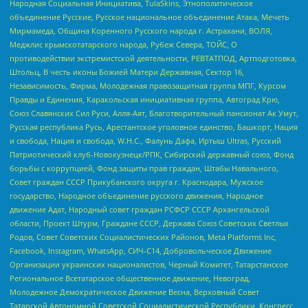
Народная Социальная Инициатива, TulaSkins, Этнополитическое
объединение Русские, Русское национальное объединение Атака, Мечеть
Мирмамеда, Община Коренного Русского народа г. Астрахани, ВОЛЯ,
Меджлис крымскотатарского народа, Рубеж Севера, ТОЙС, О
противодействии экстремистской деятельности, РЕВТАТПОД, Артподготовка,
Штольц, В честь иконы Божией Матери Державная, Сектор 16,
Независимость, Фирма, Молодежная правозащитная группа МПГ, Курсом
Правды и Единения, Каракольская инициативная группа, Автоград Крю,
Союз Славянских Сил Руси, Алля-Аят, Благотворительный пансионат Ак Умут,
Русская республика Русь, Арестантское уголовное единство, Башкорт, Нация
и свобода, Нация и свобода, W.H.С., Фалунь Дафа, Иртыш Ultras, Русский
Патриотический клуб-Новокузнецк/РПК, Сибирский державный союз, Фонд
борьбы с коррупцией, Фонд защиты прав граждан, Штабы Навального,
Совет граждан СССР Прикубанского округа г. Краснодара, Мужское
государство, Народное объединение русского движения, Народное
движение Адат, Народный совет граждан РСФСР СССР Архангельской
области, Проект Штурм, Граждане СССР, Держава Союз Советских Светлых
Родов, Совет Советских Социалистических Районов, Meta Platforms Inc,
Facebook, Instagram, WhatsApp, СИЧ-С14, Добровольческое Движение
Организации украинских националистов, Черный Комитет, Татарстанское
Региональное Всетатарское общественное движение, Невоград,
Молодежное Демократическое Движение Весна, Верховный Совет
Татарской Автономной Советской Социалистической Республики, Конгресс