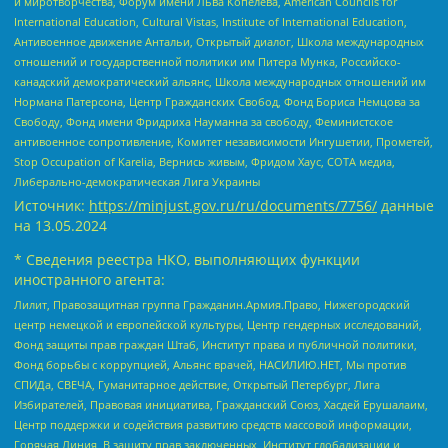
и миротворчества, Форум имени Льва Копелева, American Councils for
International Education, Cultural Vistas, Institute of International Education,
Антивоенное движение Антальи, Открытый диалог, Школа международных
отношений и государственной политики им Питера Мунка, Российско-
канадский демократический альянс, Школа международных отношений им
Нормана Патерсона, Центр Гражданских Свобод, Фонд Бориса Немцова за
Свободу, Фонд имени Фридриха Науманна за свободу, Феминистское
антивоенное сопротивление, Комитет независимости Ингушетии, Прометей,
Stop Occupation of Karelia, Вернись живым, Фридом Хаус, СОТА медиа,
Либерально-демократическая Лига Украины
Источник:
https://minjust.gov.ru/ru/documents/7756/
данные
на
13.05.2024
* Сведения реестра НКО, выполняющих функции
иностранного агента:
Лилит, Правозащитная группа Гражданин.Армия.Право, Нижегородский
центр немецкой и европейской культуры, Центр гендерных исследований,
Фонд защиты прав граждан Штаб, Институт права и публичной политики,
Фонд борьбы с коррупцией, Альянс врачей, НАСИЛИЮ.НЕТ, Мы против
СПИДа, СВЕЧА, Гуманитарное действие, Открытый Петербург, Лига
Избирателей, Правовая инициатива, Гражданский Союз, Хасдей Ерушалаим,
Центр поддержки и содействия развитию средств массовой информации,
Горячая Линия, В защиту прав заключенных, Институт глобализации и