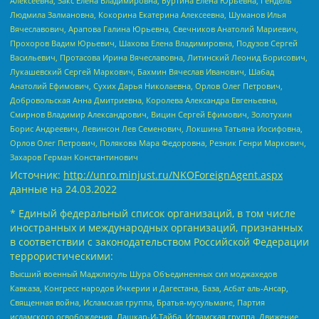
Алексеевна, Закс Елена Владимировна, Буртина Елена Юрьевна, Гендель
Людмила Залмановна, Кокорина Екатерина Алексеевна, Шуманов Илья
Вячеславович, Арапова Галина Юрьевна, Свечников Анатолий Мариевич,
Прохоров Вадим Юрьевич, Шахова Елена Владимировна, Подузов Сергей
Васильевич, Протасова Ирина Вячеславовна, Литинский Леонид Борисович,
Лукашевский Сергей Маркович, Бахмин Вячеслав Иванович, Шабад
Анатолий Ефимович, Сухих Дарья Николаевна, Орлов Олег Петрович,
Добровольская Анна Дмитриевна, Королева Александра Евгеньевна,
Смирнов Владимир Александрович, Вицин Сергей Ефимович, Золотухин
Борис Андреевич, Левинсон Лев Семенович, Локшина Татьяна Иосифовна,
Орлов Олег Петрович, Полякова Мара Федоровна, Резник Генри Маркович,
Захаров Герман Константинович
Источник:
http://unro.minjust.ru/NKOForeignAgent.aspx
данные на
24.03.2022
* Единый федеральный список организаций, в том числе
иностранных и международных организаций, признанных
в соответствии с законодательством Российской Федерации
террористическими:
Высший военный Маджлисуль Шура Объединенных сил моджахедов
Кавказа, Конгресс народов Ичкерии и Дагестана, База, Асбат аль-Ансар,
Священная война, Исламская группа, Братья-мусульмане, Партия
исламского освобождения, Лашкар-И-Тайба, Исламская группа, Движение