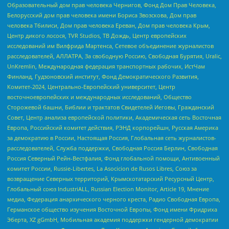
Образовательный дом прав человека Чернигов, Фонд Дом Прав Человека,
Белорусский дом прав человека имени Бориса Звозскова, Дом прав
человека Тбилиси, Дом прав человека Ереван, Дом прав человека Крым,
Центр дикого лосося, TVR Studios, ТВ Дождь, Центр европейских
исследований им Вилфрида Мартенса, Сетевое объединение журналистов
расследователей, АЛЛАТРА, За свободную Россию, Свободная Бурятия, Uralic,
UnKremlin, Международная федерация транспортных рабочих, ИстЧам
Финланд, Гудзоновский институт, Фонд Демократического Развития,
Комитет-2024, Центрально-Европейский университет, Центр
восточноевропейских и международных исследований, Общество
Сторожевой башни, Библии и трактатов Свидетелей Иеговы, Гражданский
Совет, Центр анализа европейской политики, Академическая сеть Восточная
Европа, Российский комитет действия, РЭНД корпорейшн, Русская Америка
за демократию в России, Настоящая Россия, Глобальная сеть журналистов-
расследователей, Служба поддержки, Свободная Россия Берлин, Свободная
Россия Северный Рейн-Вестфалия, Фонд глобальной помощи, Антивоенный
комитет России, Russie-Libertes, La Asocicion de Rusos Libres, Союз за
возвращение Северных территорий, Крымскотатарский Ресурсный Центр,
Глобальный союз IndustriALL, Russian Election Monitor, Article 19, Мнение
медиа, Федерация анархического черного креста, Радио Свободная Европа,
Германское общество изучения Восточной Европы, Фонд имени Фридриха
Эберта, XZ gGmbH, Мобильная академия поддержки гендерной демократии