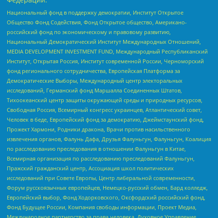
Национальный фонд в поддержку демократии, Институт Открытое
Общество Фонд Содействия, Фонд Открытое общество, Американо-
российский фонд по экономическому и правовому развитию,
Национальный Демократический Институт Международных Отношений,
MEDIA DEVELOPMENT INVESTMENT FUND, Международный Республиканский
Институт, Открытая Россия, Институт современной России, Черноморский
фонд регионального сотрудничества, Европейская Платформа за
Демократические Выборы, Международный центр электоральных
исследований, Германский фонд Маршалла Соединенных Штатов,
Тихоокеанский центр защиты окружающей среды и природных ресурсов,
Свободная Россия, Всемирный конгресс украинцев, Атлантический совет,
Человек в беде, Европейский фонд за демократию, Джеймстаунский фонд,
Прожект Хармони, Родники дракона, Врачи против насильственного
извлечения органов, Фалунь Дафа, Друзья Фалуньгун, Фалуньгун, Коалиция
по расследованию преследования в отношении Фалуньгун в Китае,
Всемирная организация по расследованию преследований Фалуньгун,
Пражский гражданский центр, Ассоциация школ политических
исследований при Совете Европы, Центр либеральной современности,
Форум русскоязычных европейцев, Немецко-русский обмен, Бард колледж,
Европейский выбор, Фонд Ходорковского, Оксфордский российский фонд,
Фонд Будущее России, Компания свободы информации, Проект Медиа,
Международное партнерство за права человека, Духовное Управление