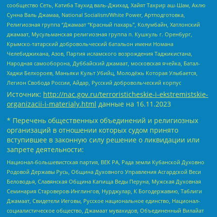
сообщество Сеть, Катиба Таухид валь-Джихад, Хайят Тахрир аш-Шам, Ахлю
Сунна Валь Джамаа, National Socialism/White Power, Артподготовка,
Религиозная группа “Джамаат “Красный пахарь”, Колумбайн, Хатлонский
джамаат, Мусульманская религиозная группа п. Кушкуль г. Оренбург,
Крымско-татарский добровольческий батальон имени Номана
Челебиджихана, Азов, Партия исламского возрождения Таджикистана,
Народная самооборона, Дуббайский джамаат, московская ячейка, Батал-
Хаджи Белхороев, Маньяки Культ Убийц, Молодёжь Которая Улыбается,
Легион Свобода России, Айдар, Русский добровольческий корпус
Источник:
http://nac.gov.ru/terroristicheskie-i-ekstremistskie-
organizacii-i-materialy.html
данные на
16.11.2023
* Перечень общественных объединений и религиозных
организаций в отношении которых судом принято
вступившее в законную силу решение о ликвидации или
запрете деятельности:
Национал-большевистская партия, ВЕК РА, Рада земли Кубанской Духовно
Родовой Державы Русь, Община Духовного Управления Асгардской Веси
Беловодья, Славянская Община Капища Веды Перуна, Мужская Духовная
Семинария Староверов-Инглингов, Нурджулар, К Богодержавию, Таблиги
Джамаат, Свидетели Иеговы, Русское национальное единство, Национал-
социалистическое общество, Джамаат мувахидов, Объединенный Вилайат