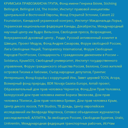
КРИМСЬКА ПРАВОЗАХИСНА ГРУПА, Фонд имени Генриха Бёлля, Stichting
Bellingcat, Bellingcat Ltd, The Insider, Институт правовой инициативы
Центральной и Восточной Европы, Фонд Открытой Эстонии, Calvert 22
Foundation, Канадский украинский конгресс, Институт Макдональда-Лорье,
Украинская национальная федерация Канады, Декабристы, Международный
научный центр им Вудро Вильсона, Свободная пресса, Возрождение,
Всеукраинский духовный центр , Риддл, Русский антивоенный комитет в
Швеции, Проект Медуза, Фонд Андрея Сахарова, Форум свободной России,
Лига Свободных Наций, Transparеncy International, Форум Свободных
Народов ПостРоссии, Солидарность с гражданским движением в России –
Solidarus, КрымSOS, Свободный университет, Институт государственного
управления, Форум гражданского общества Россия, Беллона, Союз жителей
островов Тисима и Хабомаи, Съезд народных депутатов, Гринпис
Интернешнл, Фонд борьбы с коррупцией Инк, Завет церквей TCCN, Агора,
Всемирный фонд природы, BDR Novaja Gazeta-Europe, Алтай проект,
Образовательный дом прав человека Чернигов, Фонд Дом Прав Человека,
Белорусский дом прав человека имени Бориса Звозскова, Дом прав
человека Тбилиси, Дом прав человека Ереван, Дом прав человека Крым,
Центр дикого лосося, TVR Studios, ТВ Дождь, Центр европейских
исследований им Вилфрида Мартенса, Сетевое объединение журналистов
расследователей, АЛЛАТРА, За свободную Россию, Свободная Бурятия, Uralic,
UnKremlin, Международная федерация транспортных рабочих, ИстЧам