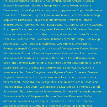
Пономарев Лев Александрович, Каргалицкий Борис Юльевич, Созаев
Валерий Валерьевич, Исламов Тимур Рифгатович, Романова Ольга
Евгеньевна, Щаров Сергей Алексадрович, Цирульников Борис Альбертович,
Гасан Ольга Павловна, Паутов Юрий Анатольевич, Верховский Александр
Маркович, Пислакова-Паркер Марина Петровна, Кочеткова Татьяна
Владимировна, Чуркина Наталья Валерьевна, Акимова Татьяна Николаевна,
Золотарева Екатерина Александровна, Рачинский Ян Збигневич, Жемкова
Елена Борисовна, Гудков Лев Дмитриевич, Илларионова Юлия Юрьевна,
Саранг Анна Васильевна, Захарова Светлана Сергеевна, Аверин Владимир
Анатольевич, Щур Татьяна Михайловна, Щур Николай Алексеевич,
Блинушов Андрей Юрьевич, Мосин Алексей Геннадьевич, Гефтер Валентин
Михайлович, Симонов Алексей Кириллович, Флиге Ирина Анатольевна,
Мельникова Валентина Дмитриевна, Вититинова Елена Владимировна,
Баженова Светлана Куприяновна, Максимов Сергей Владимирович, Беляев
Сергей Иванович, Голубева Елена Николаевна, Ганнушкина Светлана
Алексеевна, Закс Елена Владимировна, Буртина Елена Юрьевна, Гендель
Людмила Залмановна, Кокорина Екатерина Алексеевна, Шуманов Илья
Вячеславович, Арапова Галина Юрьевна, Свечников Анатолий Мариевич,
Прохоров Вадим Юрьевич, Шахова Елена Владимировна, Подузов Сергей
Васильевич, Протасова Ирина Вячеславовна, Литинский Леонид Борисович,
Лукашевский Сергей Маркович, Бахмин Вячеслав Иванович, Шабад
Анатолий Ефимович, Сухих Дарья Николаевна, Орлов Олег Петрович,
Добровольская Анна Дмитриевна, Королева Александра Евгеньевна,