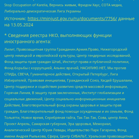
Stop Occupation of Karelia, Вернись живым, Фридом Хаус, СОТА медиа,
Либерально-демократическая Лига Украины
Источник:
https://minjust.gov.ru/ru/documents/7756/
данные
на
13.05.2024
* Сведения реестра НКО, выполняющих функции
иностранного агента:
Лилит, Правозащитная группа Гражданин.Армия.Право, Нижегородский
центр немецкой и европейской культуры, Центр гендерных исследований,
Фонд защиты прав граждан Штаб, Институт права и публичной политики,
Фонд борьбы с коррупцией, Альянс врачей, НАСИЛИЮ.НЕТ, Мы против
СПИДа, СВЕЧА, Гуманитарное действие, Открытый Петербург, Лига
Избирателей, Правовая инициатива, Гражданский Союз, Хасдей Ерушалаим,
Центр поддержки и содействия развитию средств массовой информации,
Горячая Линия, В защиту прав заключенных, Институт глобализации и
социальных движений, Центр социально-информационных инициатив
Действие, Благотворительный фонд охраны здоровья и защиты прав
граждан, Благотворительный фонд помощи осужденным и их семьям, Фонд
Тольятти, Новое время, Серебряная тайга, Так-Так-Так, Сова, центр Анна,
Проект Апрель, Самарская губерния, Эра здоровья, Мемориал,
Аналитический Центр Юрия Левады, Издательство Парк Гагарина, Фонд
имени Андрея Рылькова, Сфера, Центр СИБАЛЬТ, Уральская правозащитная