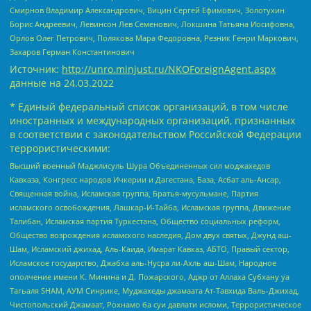
Смирнов Владимир Александрович, Вицин Сергей Ефимович, Золотухин
Борис Андреевич, Левинсон Лев Семенович, Локшина Татьяна Иосифовна,
Орлов Олег Петрович, Полякова Мара Федоровна, Резник Генри Маркович,
Захаров Герман Константинович
Источник:
http://unro.minjust.ru/NKOForeignAgent.aspx
данные на
24.03.2022
* Единый федеральный список организаций, в том числе
иностранных и международных организаций, признанных
в соответствии с законодательством Российской Федерации
террористическими:
Высший военный Маджлисуль Шура Объединенных сил моджахедов
Кавказа, Конгресс народов Ичкерии и Дагестана, База, Асбат аль-Ансар,
Священная война, Исламская группа, Братья-мусульмане, Партия
исламского освобождения, Лашкар-И-Тайба, Исламская группа, Движение
Талибан, Исламская партия Туркестана, Общество социальных реформ,
Общество возрождения исламского наследия, Дом двух святых, Джунд аш-
Шам, Исламский джихад, Аль-Каида, Имарат Кавказ, АБТО, Правый сектор,
Исламское государство, Джабха аль-Нусра ли-Ахль аш-Шам, Народное
ополчение имени К. Минина и Д. Пожарского, Аджр от Аллаха Субхану уа
Тагьаля SHAM, АУМ Синрике, Муджахеды джамаата Ат-Тавхида Валь-Джихад,
Чистопольский Джамаат, Рохнамо ба суи давлати исломи, Террористическое