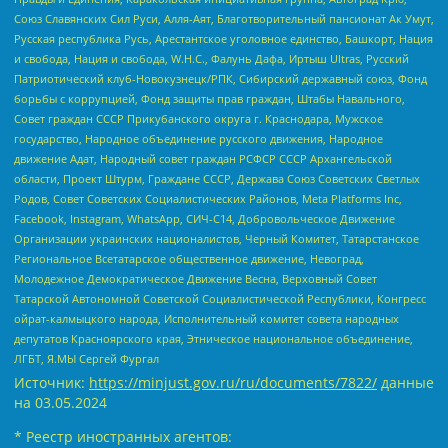
Союз Славянских Сил Руси, Алля-Аят, Благотворительный пансионат Ак Умут,
Русская республика Русь, Арестантское уголовное единство, Башкорт, Нация
и свобода, Нация и свобода, W.H.С., Фалунь Дафа, Иртыш Ultras, Русский
Патриотический клуб-Новокузнецк/РПК, Сибирский державный союз, Фонд
борьбы с коррупцией, Фонд защиты прав граждан, Штабы Навального,
Совет граждан СССР Прикубанского округа г. Краснодара, Мужское
государство, Народное объединение русского движения, Народное
движение Адат, Народный совет граждан РСФСР СССР Архангельской
области, Проект Штурм, Граждане СССР, Держава Союз Советских Светлых
Родов, Совет Советских Социалистических Районов, Meta Platforms Inc,
Facebook, Instagram, WhatsApp, СИЧ-С14, Добровольческое Движение
Организации украинских националистов, Черный Комитет, Татарстанское
Региональное Всетатарское общественное движение, Невоград,
Молодежное Демократическое Движение Весна, Верховный Совет
Татарской Автономной Советской Социалистической Республики, Конгресс
ойрат-калмыцкого народа, Исполнительный комитет совета народных
депутатов Красноярского края, Этническое национальное объединение,
ЛГБТ, Я.МЫ Сергей Фургал
Источник:
https://minjust.gov.ru/ru/documents/7822/
данные
на
03.05.2024
* Реестр иностранных агентов: