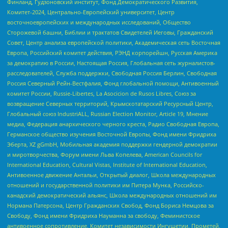
Финланд, Гудзоновский институт, Фонд Демократического Развития,
Комитет-2024, Центрально-Европейский университет, Центр
восточноевропейских и международных исследований, Общество
Сторожевой башни, Библии и трактатов Свидетелей Иеговы, Гражданский
Совет, Центр анализа европейской политики, Академическая сеть Восточная
Европа, Российский комитет действия, РЭНД корпорейшн, Русская Америка
за демократию в России, Настоящая Россия, Глобальная сеть журналистов-
расследователей, Служба поддержки, Свободная Россия Берлин, Свободная
Россия Северный Рейн-Вестфалия, Фонд глобальной помощи, Антивоенный
комитет России, Russie-Libertes, La Asocicion de Rusos Libres, Союз за
возвращение Северных территорий, Крымскотатарский Ресурсный Центр,
Глобальный союз IndustriALL, Russian Election Monitor, Article 19, Мнение
медиа, Федерация анархического черного креста, Радио Свободная Европа,
Германское общество изучения Восточной Европы, Фонд имени Фридриха
Эберта, XZ gGmbH, Мобильная академия поддержки гендерной демократии
и миротворчества, Форум имени Льва Копелева, American Councils for
International Education, Cultural Vistas, Institute of International Education,
Антивоенное движение Антальи, Открытый диалог, Школа международных
отношений и государственной политики им Питера Мунка, Российско-
канадский демократический альянс, Школа международных отношений им
Нормана Патерсона, Центр Гражданских Свобод, Фонд Бориса Немцова за
Свободу, Фонд имени Фридриха Науманна за свободу, Феминистское
антивоенное сопротивление, Комитет независимости Ингушетии, Прометей,