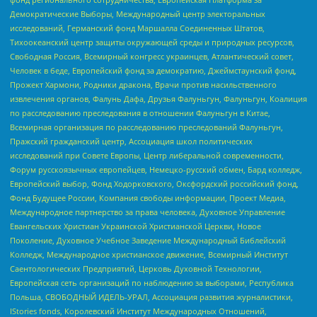
Демократические Выборы, Международный центр электоральных
исследований, Германский фонд Маршалла Соединенных Штатов,
Тихоокеанский центр защиты окружающей среды и природных ресурсов,
Свободная Россия, Всемирный конгресс украинцев, Атлантический совет,
Человек в беде, Европейский фонд за демократию, Джеймстаунский фонд,
Прожект Хармони, Родники дракона, Врачи против насильственного
извлечения органов, Фалунь Дафа, Друзья Фалуньгун, Фалуньгун, Коалиция
по расследованию преследования в отношении Фалуньгун в Китае,
Всемирная организация по расследованию преследований Фалуньгун,
Пражский гражданский центр, Ассоциация школ политических
исследований при Совете Европы, Центр либеральной современности,
Форум русскоязычных европейцев, Немецко-русский обмен, Бард колледж,
Европейский выбор, Фонд Ходорковского, Оксфордский российский фонд,
Фонд Будущее России, Компания свободы информации, Проект Медиа,
Международное партнерство за права человека, Духовное Управление
Евангельских Христиан Украинской Христианской Церкви, Новое
Поколение, Духовное Учебное Заведение Международный Библейский
Колледж, Международное христианское движение, Всемирный Институт
Саентологических Предприятий, Церковь Духовной Технологии,
Европейская сеть организаций по наблюдению за выборами, Республика
Польша, СВОБОДНЫЙ ИДЕЛЬ-УРАЛ, Ассоциация развития журналистики,
IStories fonds, Королевский Институт Международных Отношений,