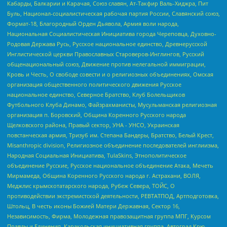
Кабарды, Балкарии и Карачая, Союз славян, Ат-Такфир Валь-Хиджра, Пит
Буль, Национал-социалистическая рабочая партия России, Славянский союз,
Формат-18, Благородный Орден Дьявола, Армия воли народа,
Национальная Социалистическая Инициатива города Череповца, Духовно-
Родовая Держава Русь, Русское национальное единство, Древнерусской
Инглистической церкви Православных Староверов-Инглингов, Русский
общенациональный союз, Движение против нелегальной иммиграции,
Кровь и Честь, О свободе совести и о религиозных объединениях, Омская
организация общественного политического движения Русское
национальное единство, Северное Братство, Клуб Болельщиков
Футбольного Клуба Динамо, Файзрахманисты, Мусульманская религиозная
организация п. Боровский, Община Коренного Русского народа
Щелковского района, Правый сектор, УНА - УНСО, Украинская
повстанческая армия, Тризуб им. Степана Бандеры, Братство, Белый Крест,
Misanthropic division, Религиозное объединение последователей инглиизма,
Народная Социальная Инициатива, TulaSkins, Этнополитическое
объединение Русские, Русское национальное объединение Атака, Мечеть
Мирмамеда, Община Коренного Русского народа г. Астрахани, ВОЛЯ,
Меджлис крымскотатарского народа, Рубеж Севера, ТОЙС, О
противодействии экстремистской деятельности, РЕВТАТПОД, Артподготовка,
Штольц, В честь иконы Божией Матери Державная, Сектор 16,
Независимость, Фирма, Молодежная правозащитная группа МПГ, Курсом
Правды и Единения, Каракольская инициативная группа, Автоград Крю,