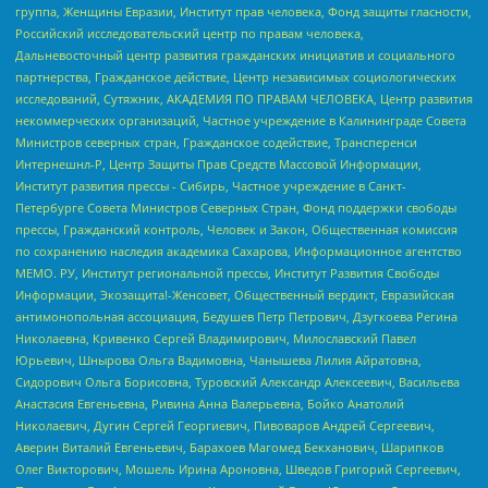
группа, Женщины Евразии, Институт прав человека, Фонд защиты гласности,
Российский исследовательский центр по правам человека,
Дальневосточный центр развития гражданских инициатив и социального
партнерства, Гражданское действие, Центр независимых социологических
исследований, Сутяжник, АКАДЕМИЯ ПО ПРАВАМ ЧЕЛОВЕКА, Центр развития
некоммерческих организаций, Частное учреждение в Калининграде Совета
Министров северных стран, Гражданское содействие, Трансперенси
Интернешнл-Р, Центр Защиты Прав Средств Массовой Информации,
Институт развития прессы - Сибирь, Частное учреждение в Санкт-
Петербурге Совета Министров Северных Стран, Фонд поддержки свободы
прессы, Гражданский контроль, Человек и Закон, Общественная комиссия
по сохранению наследия академика Сахарова, Информационное агентство
МЕМО. РУ, Институт региональной прессы, Институт Развития Свободы
Информации, Экозащита!-Женсовет, Общественный вердикт, Евразийская
антимонопольная ассоциация, Бедушев Петр Петрович, Дзугкоева Регина
Николаевна, Кривенко Сергей Владимирович, Милославский Павел
Юрьевич, Шнырова Ольга Вадимовна, Чанышева Лилия Айратовна,
Сидорович Ольга Борисовна, Туровский Александр Алексеевич, Васильева
Анастасия Евгеньевна, Ривина Анна Валерьевна, Бойко Анатолий
Николаевич, Дугин Сергей Георгиевич, Пивоваров Андрей Сергеевич,
Аверин Виталий Евгеньевич, Барахоев Магомед Бекханович, Шарипков
Олег Викторович, Мошель Ирина Ароновна, Шведов Григорий Сергеевич,