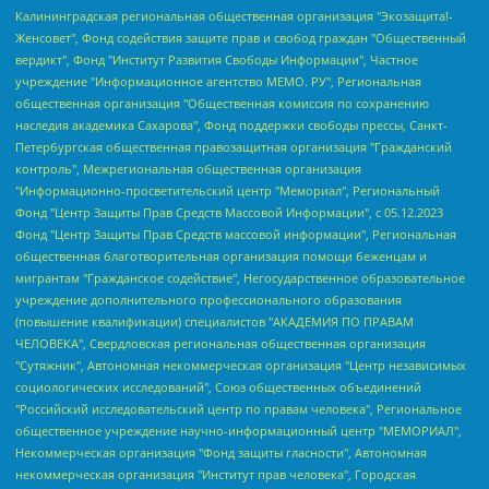
Калининградская региональная общественная организация "Экозащита!-Женсовет", Фонд содействия защите прав и свобод граждан "Общественный вердикт", Фонд "Институт Развития Свободы Информации", Частное учреждение "Информационное агентство МЕМО. РУ", Региональная общественная организация "Общественная комиссия по сохранению наследия академика Сахарова", Фонд поддержки свободы прессы, Санкт-Петербургская общественная правозащитная организация "Гражданский контроль", Межрегиональная общественная организация "Информационно-просветительский центр "Мемориал", Региональный Фонд "Центр Защиты Прав Средств Массовой Информации", с 05.12.2023 Фонд "Центр Защиты Прав Средств массовой информации", Региональная общественная благотворительная организация помощи беженцам и мигрантам "Гражданское содействие", Негосударственное образовательное учреждение дополнительного профессионального образования (повышение квалификации) специалистов "АКАДЕМИЯ ПО ПРАВАМ ЧЕЛОВЕКА", Свердловская региональная общественная организация "Сутяжник", Автономная некоммерческая организация "Центр независимых социологических исследований", Союз общественных объединений "Российский исследовательский центр по правам человека", Региональное общественное учреждение научно-информационный центр "МЕМОРИАЛ", Некоммерческая организация "Фонд защиты гласности", Автономная некоммерческая организация "Институт прав человека", Городская общественная организация "Екатеринбургское общество "МЕМОРИАЛ", Городская общественная организация "Рязанское историко-просветительское и правозащитное общество "Мемориал" (Рязанский Мемориал), Челябинский региональный орган общественной самодеятельности – женское общественное объединение "Женщины Евразии", Челябинский региональный орган общественной самодеятельности "Уральская правозащитная группа", Фонд содействия защите здоровья и социальной справедливости имени Андрея Рылькова, Автономная Некоммерческая Организация "Аналитический Центр Юрия Левады", Автономная некоммерческая организация социальной поддержки населения "Проект Апрель", Региональная общественная организация помощи женщинам и детям, находящимся в кризисной ситуации "Информационно-методический центр "Анна", Фонд содействия развитию массовых коммуникаций и правовому просвещению "Так-так-Так", Фонд содействия устойчивому развитию "Серебряная тайга", Свердловский региональный общественный фонд социальных проектов "Новое время", "Idel.Реалии", Кавказ.Реалии, Крым.Реалии, Телеканал Настоящее Время, Татаро-башкирская служба Радио Свобода (Azatliq Radiosi), Радио Свободная Европа/Радио Свобода (PCE/PC), "Сибирь.Реалии", "Фактограф", Благотворительный фонд помощи осужденным и их семьям, Автономная некоммерческая организация "Институт глобализации и социальных движений", Фонд "В защиту прав заключенных", Частное учреждение "Центр поддержки и содействия развитию средств массовой информации", Пензенский региональный общественный благотворительный фонд "Гражданский союз", "Север.Реалии", Некоммерческая организация Фонд "Правовая инициатива", Общество с ограниченной ответственностью "Радио Свободная Европа/Радио Свобода", Чешское информационное агентство "MEDIUM-ORIENT", Красноярская региональная общественная организация "Мы против СПИДа", Камалягин Денис Николаевич, Маркелов Сергей Евгеньевич, Пономарев Лев Александрович, Савицкая Людмила Алексеевна, Автономная некоммерческая организация "Центр по работе с проблемой насилия "НАСИЛИЮ.НЕТ", Межрегиональный профессиональный союз работников здравоохранения "Альянс врачей", Юридическое лицо, зарегистрированное в Латвийской Республике, SIA "Medusa Project" (регистрационный номер 40103797863, дата регистрации 10.06.2014), Некоммерческая организация "Фонд по борьбе с коррупцией", Автономная некоммерческая организация "Институт права и публичной политики", Баданин Роман Сергеевич, Гликин Максим Александрович, Железнова Мария Михайловна, Лукьянова Юлия Сергеевна, Маетная Елизавета Витальевна, Маняхин Петр Борисович, Чуракова Ольга Владимировна, Ярош Юлия Петровна, Юридическое лицо "The Insider SIA", зарегистрированное в Риге, Латвийская Республика (дата регистрации 26.06.2015), являющееся администратором доменного имени интернет-издания "The Insider SIA", https://theins.ru, Постернак Алексей Евгеньевич, Рубин Михаил Аркадьевич, Анин Роман Александрович, Юридическое лицо Istories fonds, зарегистрированное в Латвийской Республике (регистрационный номер 50008295751, дата регистрации 24.02.2020), Великовский Дмитрий Александрович, Долинина Ирина Николаевна, Мароховская Алеся Алексеевна, Шлейнов Роман Юрьевич, Шмагун Олеся Валентиновна, Общество с ограниченной ответственностью "Альтаир 2021", Общество с ограниченной ответственностью "Вега 2021", Общество с ограниченной ответственностью "Главный редактор 2021", Общество с ограниченной ответственностью "Ромашки монолит", Важенков Артем Валерьевич, Ивановская областная общественная организация "Центр гендерных исследований", Гурман Юрий Альбертович, Медиапроект "ОВД-Инфо", Егоров Владимир Владимирович, Жилинский Владимир Александрович, Общество с ограниченной ответственностью "ЗП", Иванова София Юрьевна, Карезина Инна Павловна, Кильтау Екатерина Викторовна, Петров Алексей Викторович, Пискунов Сергей Евгеньевич, Смирнов Сергей Сергеевич, Тихонов Михаил Сергеевич, Общество с ограниченной ответственностью "ЖУРНАЛИСТ-ИНОСТРАННЫЙ АГЕНТ", Арапова Галина Юрьевна, Вольтская Татьяна Анатольевна, Американская компания "Mason G.E.S. Anonymous Foundation" (США), являющаяся владельцем интернет-издания https://mnews.world/, Компания "Stichting Bellingcat", зарегистрированная в Нидерландах (дата регистрации 11.07.2018), Захаров Андрей Вячеславович, Клепиковская Екатерина Дмитриевна, Общество с ограниченной ответственностью "МЕМО", Перл Роман Александрович, Симонов Евгений Алексеевич, Соловьева Елена Анатольевна, Сотников Даниил Владимирович, Сурначева Елизавета Дмитриевна, Автономная некоммерческая организация по защите прав человека и информированию населения "Якутия – Наше Мнение", Общество с ограниченной ответственностью "Москоу диджитал медиа", с 26.01.2023 Общество с ограниченной ответственностью "Чайка Белые сады", Ветошкина Валерия Валерьевна, Заговора Максим Александрович, Межрегиональное общественное движение "Российская ЛГБТ - сеть", Оленичев Максим Владимирович, Павлов Иван Юрьевич, Скворцова Елена Сергеевна, Общество с ограниченной ответственностью "Как бы инагент", Кочетков Игорь Викторович, Общество с ограниченной ответственностью "Честные выборы", Еланчик Олег Александрович, Общество с ограниченной ответственностью "Нобелевский призыв", Гималова Регина Эмилевна, Григорьев Андрей Валерьевич, Григорьева Алина Александровна, Ассоциация по содействию защите прав призывников, альтернативнослужащих и военнослужащих "Правозащитная группа "Гражданин.Армия.Право", Хисамова Регина Фаритовна, Автономная некоммерческая организация по реализации социально-правовых программ "Лилит", Дальневосточное общественное движение "Маяк", Санкт-Петербургская ЛГБТ-инициативная группа "Выход", Инициативная группа ЛГБТ+ "Реверс", Алексеев Андрей Викторович, Бекбулатова Таисия Львовна, Беляев Иван Михайлович, Владыкина Елена Сергеевна, Гельман Марат Александрович, Никульшина Вероника Юрьевна, Толоконникова Надежда Андреевна, Шендерович Виктор Анатольевич, Общество с ограниченной ответственностью "Данное сообщение", Общество с ограниченной ответственностью Издательский дом "Новая глава", Айнбиндер Александра Александровна, Московский комьюнити-центр для ЛГБТ+инициатив, Благотворительный фонд развития филантропии, Deutsche Welle (Германия, Kurt-Schumacher-Strasse 3, 53113 Bonn), Борзунова Мария Михайловна, Воробьев Виктор Викторович, Голубева Анна Львовна, Константинова Алла Михайловна, Малкова Ирина Владимировна, Мурадов Мурад Абдулгалимович, Осетинская Елизавета Николаевна, Понасенков Евгений Николаевич, Ганапольский Матвей Юрьевич, Киселев Евгений Алексеевич, Борухович Ирина Григорьевна, Дремин Иван Тимофеевич, Дубровский Дмитрий Викторович, Красноярская региональная общественная организация поддержки и развития альтернативных образовательных технологий и межкультурных коммуникаций "ИНТЕРРА", Маяковская Екатерина Алексеевна, Фейгин Марк Захарович, Филимонов Андрей Викторович, Дзугкоева Регина Николаевна, Доброхотов Роман Александрович, Дудь Юрий Александрович, Елкин Сергей Владимирович, Кругликов Кирилл Игоревич, Сабунаева Мария Леонидовна, Семенов Алексей Владимирович, Шаинян Карен Багратович, Шульман Екатерина Михайловна, Асафьев Артур Валерьевич, Вахштайн Виктор Семенович, Венедиктов Алексей Алексеевич, Лушникова Екатерина Евгеньевна, Волков Леонид Михайлович, Невзоров Александр Глебович, Пархоменко Сергей Борисович, Сироткин Ярослав Николаевич, Кара-Мурза Владимир Владимирович, Баранова Наталья Владимировна, Гозман Леонид Яковлевич, Кагарлицкий Борис Юльевич, Климарев Михаил Валерьевич, Милов Владимир Станиславович, Автономная некоммерческая организация Краснодарский центр современного искусства "Типография", Моргенштерн Алишер Тагирович, Соболь Любовь Эдуардовна, Общество с ограниченной ответственностью "ЛИЗА НОРМ", Каспаров Гарри Кимович, Ходорковский Михаил Борисович, Общество с ограниченной ответственностью "Апрельские тезисы", Данилович Ирина Брониславовна, Кашин Олег Владимирович, Петров Николай Владимирович, Пивоваров Алексей Владимирович, Соколов Михаил Владимирович, Цветкова Юлия Владимировна, Чичваркин Евгений Александрович, Комитет против пыток/Команда против пыток, Общество с ограниченной ответственностью "Первый научный", Общество с ограниченной ответственностью "Вертолет и ко", Белоцерковская Вероника Борисовна, Кац Максим Евгеньевич, Лазарева Татьяна Юрьевна, Шаведдинов Руслан Табризович, Яшин Илья Валерьевич, Общество с ограниченной ответственностью "Иноагент ААВ", Алешковский Дмитрий Петрович, Альбац Евгения Марковна, Быков Дмитрий Львович, Галямина Юлия Евгеньевна, Лойко Сергей Леонидович, Мартынов Кирилл Константинович, Медведев Сергей Александрович, Крашенинников Федор Геннадиевич, Гордеева Катерина Вл