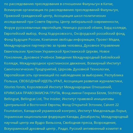
по расследованию преследования в отношении Фалуньгун в Китае,
Всемирная организация по расследованию преследований Фалуньгун,
Пражский гражданский центр, Ассоциация школ политических
исследований при Совете Европы, Центр либеральной современности,
Форум русскоязычных европейцев, Немецко-русский обмен, Бард колледж,
Европейский выбор, Фонд Ходорковского, Оксфордский российский фонд,
Фонд Будущее России, Компания свободы информации, Проект Медиа,
Международное партнерство за права человека, Духовное Управление
Евангельских Христиан Украинской Христианской Церкви, Новое
Поколение, Духовное Учебное Заведение Международный Библейский
Колледж, Международное христианское движение, Всемирный Институт
Саентологических Предприятий, Церковь Духовной Технологии,
Европейская сеть организаций по наблюдению за выборами, Республика
Польша, СВОБОДНЫЙ ИДЕЛЬ-УРАЛ, Ассоциация развития журналистики,
IStories fonds, Королевский Институт Международных Отношений,
КРИМСЬКА ПРАВОЗАХИСНА ГРУПА, Фонд имени Генриха Бёлля, Stichting
Bellingcat, Bellingcat Ltd, The Insider, Институт правовой инициативы
Центральной и Восточной Европы, Фонд Открытой Эстонии, Calvert 22
Foundation, Канадский украинский конгресс, Институт Макдональда-Лорье,
Украинская национальная федерация Канады, Декабристы, Международный
научный центр им Вудро Вильсона, Свободная пресса, Возрождение,
Всеукраинский духовный центр , Риддл, Русский антивоенный комитет в