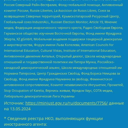
Россия Северный Рейн-Вестфалия, Фонд глобальной помощи, Антивоенный
комитет России, Russie-Libertes, La Asocicion de Rusos Libres, Союз за
возвращение Северных территорий, Крымскотатарский Ресурсный Центр,
Глобальный союз IndustriALL, Russian Election Monitor, Article 19, Мнение
медиа, Федерация анархического черного креста, Радио Свободная Европа,
Германское общество изучения Восточной Европы, Фонд имени Фридриха
Эберта, XZ gGmbH, Мобильная академия поддержки гендерной демократии
и миротворчества, Форум имени Льва Копелева, American Councils for
International Education, Cultural Vistas, Institute of International Education,
Антивоенное движение Антальи, Открытый диалог, Школа международных
отношений и государственной политики им Питера Мунка, Российско-
канадский демократический альянс, Школа международных отношений им
Нормана Патерсона, Центр Гражданских Свобод, Фонд Бориса Немцова за
Свободу, Фонд имени Фридриха Науманна за свободу, Феминистское
антивоенное сопротивление, Комитет независимости Ингушетии, Прометей,
Stop Occupation of Karelia, Вернись живым, Фридом Хаус, СОТА медиа,
Либерально-демократическая Лига Украины
Источник:
https://minjust.gov.ru/ru/documents/7756/
данные
на
13.05.2024
* Сведения реестра НКО, выполняющих функции
иностранного агента: