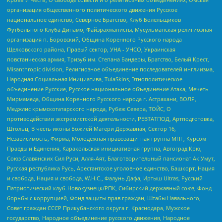
организация общественного политического движения Русское
национальное единство, Северное Братство, Клуб Болельщиков
Футбольного Клуба Динамо, Файзрахманисты, Мусульманская религиозная
организация п. Боровский, Община Коренного Русского народа
Щелковского района, Правый сектор, УНА - УНСО, Украинская
повстанческая армия, Тризуб им. Степана Бандеры, Братство, Белый Крест,
Misanthropic division, Религиозное объединение последователей инглиизма,
Народная Социальная Инициатива, TulaSkins, Этнополитическое
объединение Русские, Русское национальное объединение Атака, Мечеть
Мирмамеда, Община Коренного Русского народа г. Астрахани, ВОЛЯ,
Меджлис крымскотатарского народа, Рубеж Севера, ТОЙС, О
противодействии экстремистской деятельности, РЕВТАТПОД, Артподготовка,
Штольц, В честь иконы Божией Матери Державная, Сектор 16,
Независимость, Фирма, Молодежная правозащитная группа МПГ, Курсом
Правды и Единения, Каракольская инициативная группа, Автоград Крю,
Союз Славянских Сил Руси, Алля-Аят, Благотворительный пансионат Ак Умут,
Русская республика Русь, Арестантское уголовное единство, Башкорт, Нация
и свобода, Нация и свобода, W.H.С., Фалунь Дафа, Иртыш Ultras, Русский
Патриотический клуб-Новокузнецк/РПК, Сибирский державный союз, Фонд
борьбы с коррупцией, Фонд защиты прав граждан, Штабы Навального,
Совет граждан СССР Прикубанского округа г. Краснодара, Мужское
государство, Народное объединение русского движения, Народное