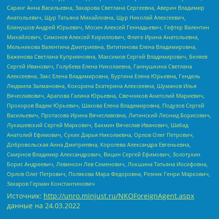
Саранг Анна Васильевна, Захарова Светлана Сергеевна, Аверин Владимир
Анатольевич, Щур Татьяна Михайловна, Щур Николай Алексеевич,
Блинушов Андрей Юрьевич, Мосин Алексей Геннадьевич, Гефтер Валентин
Михайлович, Симонов Алексей Кириллович, Флиге Ирина Анатольевна,
Мельникова Валентина Дмитриевна, Вититинова Елена Владимировна,
Баженова Светлана Куприяновна, Максимов Сергей Владимирович, Беляев
Сергей Иванович, Голубева Елена Николаевна, Ганнушкина Светлана
Алексеевна, Закс Елена Владимировна, Буртина Елена Юрьевна, Гендель
Людмила Залмановна, Кокорина Екатерина Алексеевна, Шуманов Илья
Вячеславович, Арапова Галина Юрьевна, Свечников Анатолий Мариевич,
Прохоров Вадим Юрьевич, Шахова Елена Владимировна, Подузов Сергей
Васильевич, Протасова Ирина Вячеславовна, Литинский Леонид Борисович,
Лукашевский Сергей Маркович, Бахмин Вячеслав Иванович, Шабад
Анатолий Ефимович, Сухих Дарья Николаевна, Орлов Олег Петрович,
Добровольская Анна Дмитриевна, Королева Александра Евгеньевна,
Смирнов Владимир Александрович, Вицин Сергей Ефимович, Золотухин
Борис Андреевич, Левинсон Лев Семенович, Локшина Татьяна Иосифовна,
Орлов Олег Петрович, Полякова Мара Федоровна, Резник Генри Маркович,
Захаров Герман Константинович
Источник:
http://unro.minjust.ru/NKOForeignAgent.aspx
данные на
24.03.2022