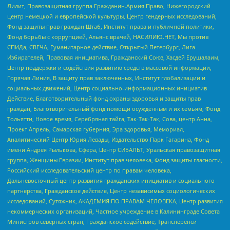
Лилит, Правозащитная группа Гражданин.Армия.Право, Нижегородский
центр немецкой и европейской культуры, Центр гендерных исследований,
Фонд защиты прав граждан Штаб, Институт права и публичной политики,
Фонд борьбы с коррупцией, Альянс врачей, НАСИЛИЮ.НЕТ, Мы против
СПИДа, СВЕЧА, Гуманитарное действие, Открытый Петербург, Лига
Избирателей, Правовая инициатива, Гражданский Союз, Хасдей Ерушалаим,
Центр поддержки и содействия развитию средств массовой информации,
Горячая Линия, В защиту прав заключенных, Институт глобализации и
социальных движений, Центр социально-информационных инициатив
Действие, Благотворительный фонд охраны здоровья и защиты прав
граждан, Благотворительный фонд помощи осужденным и их семьям, Фонд
Тольятти, Новое время, Серебряная тайга, Так-Так-Так, Сова, центр Анна,
Проект Апрель, Самарская губерния, Эра здоровья, Мемориал,
Аналитический Центр Юрия Левады, Издательство Парк Гагарина, Фонд
имени Андрея Рылькова, Сфера, Центр СИБАЛЬТ, Уральская правозащитная
группа, Женщины Евразии, Институт прав человека, Фонд защиты гласности,
Российский исследовательский центр по правам человека,
Дальневосточный центр развития гражданских инициатив и социального
партнерства, Гражданское действие, Центр независимых социологических
исследований, Сутяжник, АКАДЕМИЯ ПО ПРАВАМ ЧЕЛОВЕКА, Центр развития
некоммерческих организаций, Частное учреждение в Калининграде Совета
Министров северных стран, Гражданское содействие, Трансперенси