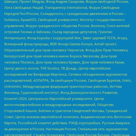
Швеции, Проект Медуза, Фонд Андрея Сахарова, Форум свободной России,
Лига Свободных Наций, Transparеncy International, Форум Свободных
Народов ПостРоссии, Солидарность с гражданским движением в России –
Solidarus, КрымSOS, Свободный университет, Институт государственного
управления, Форум гражданского общества Россия, Беллона, Союз жителей
островов Тисима и Хабомаи, Съезд народных депутатов, Гринпис
Интернешнл, Фонд борьбы с коррупцией Инк, Завет церквей TCCN, Агора,
Всемирный фонд природы, BDR Novaja Gazeta-Europe, Алтай проект,
Образовательный дом прав человека Чернигов, Фонд Дом Прав Человека,
Белорусский дом прав человека имени Бориса Звозскова, Дом прав
человека Тбилиси, Дом прав человека Ереван, Дом прав человека Крым,
Центр дикого лосося, TVR Studios, ТВ Дождь, Центр европейских
исследований им Вилфрида Мартенса, Сетевое объединение журналистов
расследователей, АЛЛАТРА, За свободную Россию, Свободная Бурятия, Uralic,
UnKremlin, Международная федерация транспортных рабочих, ИстЧам
Финланд, Гудзоновский институт, Фонд Демократического Развития,
Комитет-2024, Центрально-Европейский университет, Центр
восточноевропейских и международных исследований, Общество
Сторожевой башни, Библии и трактатов Свидетелей Иеговы, Гражданский
Совет, Центр анализа европейской политики, Академическая сеть Восточная
Европа, Российский комитет действия, РЭНД корпорейшн, Русская Америка
за демократию в России, Настоящая Россия, Глобальная сеть журналистов-
расследователей, Служба поддержки, Свободная Россия Берлин, Свободная