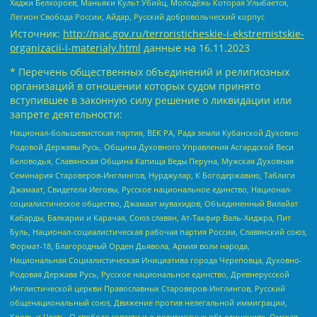
Хаджи Белхороев, Маньяки Культ Убийц, Молодёжь Которая Улыбается,
Легион Свобода России, Айдар, Русский добровольческий корпус
Источник:
http://nac.gov.ru/terroristicheskie-i-ekstremistskie-
organizacii-i-materialy.html
данные на
16.11.2023
* Перечень общественных объединений и религиозных
организаций в отношении которых судом принято
вступившее в законную силу решение о ликвидации или
запрете деятельности:
Национал-большевистская партия, ВЕК РА, Рада земли Кубанской Духовно
Родовой Державы Русь, Община Духовного Управления Асгардской Веси
Беловодья, Славянская Община Капища Веды Перуна, Мужская Духовная
Семинария Староверов-Инглингов, Нурджулар, К Богодержавию, Таблиги
Джамаат, Свидетели Иеговы, Русское национальное единство, Национал-
социалистическое общество, Джамаат мувахидов, Объединенный Вилайат
Кабарды, Балкарии и Карачая, Союз славян, Ат-Такфир Валь-Хиджра, Пит
Буль, Национал-социалистическая рабочая партия России, Славянский союз,
Формат-18, Благородный Орден Дьявола, Армия воли народа,
Национальная Социалистическая Инициатива города Череповца, Духовно-
Родовая Держава Русь, Русское национальное единство, Древнерусской
Инглистической церкви Православных Староверов-Инглингов, Русский
общенациональный союз, Движение против нелегальной иммиграции,
Кровь и Честь, О свободе совести и о религиозных объединениях, Омская