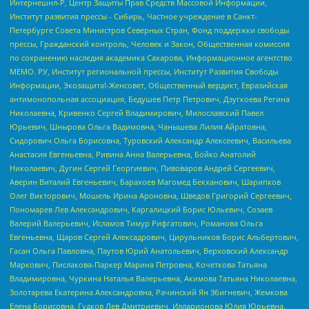
Интернешнл-Р, Центр Защиты Прав Средств Массовой Информации,
Институт развития прессы - Сибирь, Частное учреждение в Санкт-
Петербурге Совета Министров Северных Стран, Фонд поддержки свободы
прессы, Гражданский контроль, Человек и Закон, Общественная комиссия
по сохранению наследия академика Сахарова, Информационное агентство
МЕМО. РУ, Институт региональной прессы, Институт Развития Свободы
Информации, Экозащита!-Женсовет, Общественный вердикт, Евразийская
антимонопольная ассоциация, Бедушев Петр Петрович, Дзугкоева Регина
Николаевна, Кривенко Сергей Владимирович, Милославский Павел
Юрьевич, Шнырова Ольга Вадимовна, Чанышева Лилия Айратовна,
Сидорович Ольга Борисовна, Туровский Александр Алексеевич, Васильева
Анастасия Евгеньевна, Ривина Анна Валерьевна, Бойко Анатолий
Николаевич, Дугин Сергей Георгиевич, Пивоваров Андрей Сергеевич,
Аверин Виталий Евгеньевич, Барахоев Магомед Бекханович, Шарипков
Олег Викторович, Мошель Ирина Ароновна, Шведов Григорий Сергеевич,
Пономарев Лев Александрович, Каргалицкий Борис Юльевич, Созаев
Валерий Валерьевич, Исламов Тимур Рифгатович, Романова Ольга
Евгеньевна, Щаров Сергей Алексадрович, Цирульников Борис Альбертович,
Гасан Ольга Павловна, Паутов Юрий Анатольевич, Верховский Александр
Маркович, Пислакова-Паркер Марина Петровна, Кочеткова Татьяна
Владимировна, Чуркина Наталья Валерьевна, Акимова Татьяна Николаевна,
Золотарева Екатерина Александровна, Рачинский Ян Збигневич, Жемкова
Елена Борисовна, Гудков Лев Дмитриевич, Илларионова Юлия Юрьевна,