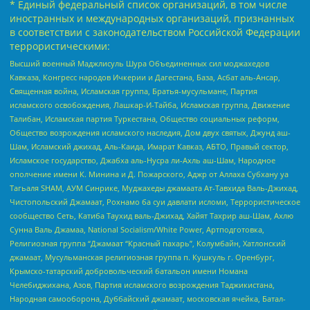
* Единый федеральный список организаций, в том числе
иностранных и международных организаций, признанных
в соответствии с законодательством Российской Федерации
террористическими:
Высший военный Маджлисуль Шура Объединенных сил моджахедов
Кавказа, Конгресс народов Ичкерии и Дагестана, База, Асбат аль-Ансар,
Священная война, Исламская группа, Братья-мусульмане, Партия
исламского освобождения, Лашкар-И-Тайба, Исламская группа, Движение
Талибан, Исламская партия Туркестана, Общество социальных реформ,
Общество возрождения исламского наследия, Дом двух святых, Джунд аш-
Шам, Исламский джихад, Аль-Каида, Имарат Кавказ, АБТО, Правый сектор,
Исламское государство, Джабха аль-Нусра ли-Ахль аш-Шам, Народное
ополчение имени К. Минина и Д. Пожарского, Аджр от Аллаха Субхану уа
Тагьаля SHAM, АУМ Синрике, Муджахеды джамаата Ат-Тавхида Валь-Джихад,
Чистопольский Джамаат, Рохнамо ба суи давлати исломи, Террористическое
сообщество Сеть, Катиба Таухид валь-Джихад, Хайят Тахрир аш-Шам, Ахлю
Сунна Валь Джамаа, National Socialism/White Power, Артподготовка,
Религиозная группа “Джамаат “Красный пахарь”, Колумбайн, Хатлонский
джамаат, Мусульманская религиозная группа п. Кушкуль г. Оренбург,
Крымско-татарский добровольческий батальон имени Номана
Челебиджихана, Азов, Партия исламского возрождения Таджикистана,
Народная самооборона, Дуббайский джамаат, московская ячейка, Батал-