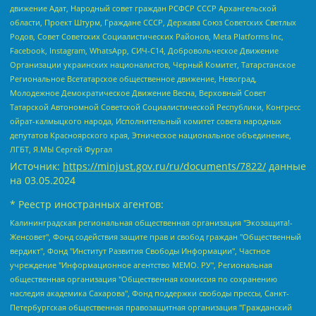
движение Адат, Народный совет граждан РСФСР СССР Архангельской
области, Проект Штурм, Граждане СССР, Держава Союз Советских Светлых
Родов, Совет Советских Социалистических Районов, Meta Platforms Inc,
Facebook, Instagram, WhatsApp, СИЧ-С14, Добровольческое Движение
Организации украинских националистов, Черный Комитет, Татарстанское
Региональное Всетатарское общественное движение, Невоград,
Молодежное Демократическое Движение Весна, Верховный Совет
Татарской Автономной Советской Социалистической Республики, Конгресс
ойрат-калмыцкого народа, Исполнительный комитет совета народных
депутатов Красноярского края, Этническое национальное объединение,
ЛГБТ, Я.МЫ Сергей Фургал
Источник:
https://minjust.gov.ru/ru/documents/7822/
данные
на
03.05.2024
* Реестр иностранных агентов:
Калининградская региональная общественная организация "Экозащита!-Женсовет", Фонд содействия защите прав и свобод граждан "Общественный вердикт", Фонд "Институт Развития Свободы Информации", Частное учреждение "Информационное агентство МЕМО. РУ", Региональная общественная организация "Общественная комиссия по сохранению наследия академика Сахарова", Фонд поддержки свободы прессы, Санкт-Петербургская общественная правозащитная организация "Гражданский контроль", Межрегиональная общественная организация "Информационно-просветительский центр "Мемориал", Региональный Фонд "Центр Защиты Прав Средств Массовой Информации", с 05.12.2023 Фонд "Центр Защиты Прав Средств массовой информации", Региональная общественная благотворительная организация помощи беженцам и мигрантам "Гражданское содействие", Негосударственное образовательное учреждение дополнительного профессионального образования (повышение квалификации) специалистов "АКАДЕМИЯ ПО ПРАВАМ ЧЕЛОВЕКА", Свердловская региональная общественная организация "Сутяжник", Автономная некоммерческая организация "Центр независимых социологических исследований", Союз общественных объединений "Российский исследовательский центр по правам человека", Региональное общественное учреждение научно-информационный центр "МЕМОРИАЛ", Некоммерческая организация "Фонд защиты гласности", Автономная некоммерческая организация "Институт прав человека", Городская общественная организация "Екатеринбургское общество "МЕМОРИАЛ", Городская общественная организация "Рязанское историко-просветительское и правозащитное общество "Мемориал" (Рязанский Мемориал), Челябинский региональный орган общественной самодеятельности – женское общественное объединение "Женщины Евразии", Челябинский региональный орган общественной самодеятельности "Уральская правозащитная группа", Фонд содействия защите здоровья и социальной справедливости имени Андрея Рылькова, Автономная Некоммерческая Организация "Аналитический Центр Юрия Левады", Автономная некоммерческая организация социальной поддержки населения "Проект Апрель", Региональная общественная организация помощи женщинам и детям, находящимся в кризисной ситуации "Информационно-методический центр "Анна", Фонд содействия развитию массовых коммуникаций и правовому просвещению "Так-так-Так", Фонд содействия устойчивому развитию "Серебряная тайга", Свердловский региональный общественный фонд социальных проектов "Новое время", "Idel.Реалии", Кавказ.Реалии, Крым.Реалии, Телеканал Настоящее Время, Татаро-башкирская служба Радио Свобода (Azatliq Radiosi), Радио Свободная Европа/Радио Свобода (PCE/PC), "Сибирь.Реалии", "Фактограф", Благотворительный фонд помощи осужденным и их семьям, Автономная некоммерческая организация "Институт глобализации и социальных движений", Фонд "В защиту прав заключенных", Частное учреждение "Центр поддержки и содействия развитию средств массовой информации", Пензенский региональный общественный благотворительный фонд "Гражданский союз", "Север.Реалии", Некоммерческая организация Фонд "Правовая инициатива", Общество с ограниченной ответственностью "Радио Свободная Европа/Радио Свобода", Чешское информационное агентство "MEDIUM-ORIENT", Красноярская региональная общественная организация "Мы против СПИДа", Камалягин Денис Николаевич, Маркелов Сергей Евгеньевич, Пономарев Лев Александрович, Савицкая Людмила Алексеевна, Автономная некоммерческая организация "Центр по работе с проблемой насилия "НАСИЛИЮ.НЕТ", Межрегиональный профессиональный союз работников здравоохранения "Альянс врачей", Юридическое лицо, зарегистрированное в Латвийской Республике, SIA "Medusa Project" (регистрационный номер 40103797863, дата регистрации 10.06.2014), Некоммерческая организация "Фонд по борьбе с коррупцией", Автономная некоммерческая организация "Институт права и публичной политики", Баданин Роман Сергеевич, Гликин Максим Александрович, Железнова Мария Михайловна, Лукьянова Юлия Сергеевна, Маетная Елизавета Витальевна, Маняхин Петр Борисович, Чуракова Ольга Владимировна, Ярош Юлия Петровна, Юридическое лицо "The Insider SIA", зарегистрированное в Риге, Латвийская Республика (дата регистрации 26.06.2015), являющееся администратором доменного имени интернет-издания "The Insider SIA", https://theins.ru, Постернак Алексей Евгеньевич, Рубин Михаил Аркадьевич, Анин Роман Александрович, Юридическое лицо Istories fonds, зарегистрированное в Латвийской Республике (регистрационный номер 50008295751, дата регистрации 24.02.2020), Великовский Дмитрий Александрович, Долинина Ирина Николаевна, Мароховская Алеся Алексеевна, Шлейнов Роман Юрьевич, Шмагун Олеся Валентиновна, Общество с ограниченной ответственностью "Альтаир 2021", Общество с ограниченной ответственностью "Вега 2021", Общество с ограниченной ответственностью "Главный редактор 2021", Общество с ограниченной ответственностью "Ромашки монолит", Важенков Артем Валерьевич, Ивановская областная общественная организация "Центр гендерных исследований", Гурман Юрий Альбертович, Медиапроект "ОВД-Инфо", Егоров Владимир Владимирович, Жилинский Владимир Александрович, Общество с ограниченной ответственностью "ЗП", Иванова София Юрьевна, Карезина Инна Павловна, Кильтау Екатерина Викторовна, Петров Алексей Викторович, Пискунов Сергей Евгеньевич, Смирнов Сергей Сергеевич, Тихонов Михаил Сергеевич, Общество с ограниченной ответственностью "ЖУРНАЛИСТ-ИНОСТРАННЫЙ АГЕНТ", Арапова Галина Юрьевна, Вольтская Татьяна Анатольевна, Американская компания "Mason G.E.S. Anonymous Foundation" (США), являющаяся владельцем интернет-издания https://mnews.world/, Компания "Stichting Bellingcat", зарегистрированная в Нидерландах (дата регистрации 11.07.2018), Захаров Андрей Вячеславович, Клепиковская Екатерина Дмитриевна, Общество с ограниченной ответственностью "МЕМО", Перл Роман Александрович, Симонов Евгений Алексеевич, Соловьева Елена Анатольевна, Сотников Даниил Владимирович, Сурначева Елизавета Дмитриевна, Автономная некоммерческая организация по защите прав человека и информированию населения "Якутия – Наше Мнение", Общество с ограниченной ответственностью "Москоу диджитал медиа", с 26.01.2023 Общество с ограниченной ответственностью "Чайка Белые сады", Ветошкина Валерия Валерьевна, Заговора Максим Александрович, Межрегиональное общественное движение "Российская ЛГБТ - сеть", Оленичев Максим Владимирович, Павлов Иван Юрьевич, Скворцова Елена Сергеевна, Общество с ограниченной ответственностью "Как бы инагент", Кочетков Игорь Викторович, Общество с ограниченной ответственностью "Честные выборы", Еланчик Олег Александрович, Общество с ограниченной ответственностью "Нобелевский призыв", Гималова Регина Эмилевна, Григорьев Андрей Валерьевич, Григорьева Алина Александровна, Ассоциация по содействию защите прав призывников, альтернативнослужащих и военнослужащих "Правозащитная группа "Гражданин.Армия.Право", Хисамова Регина Фаритовна, Автономная некоммерческая организация по реализации социально-правовых программ "Лилит", Дальневосточное общественное движение "Маяк", Санкт-Петербургская ЛГБТ-инициативная группа "Выход", Инициативная группа ЛГБТ+ "Реверс", Алексеев Андрей Викторович, Бекбулатова Таисия Львовна, Беляев Иван Михайлович, Владыкина Елена Сергеевна, Гельман Марат Александрович, Никульшина Вероника Юрьевна, Толоконникова Надежда Андреевна, Шендерович Виктор Анатольевич, Общество с ограниченной ответственностью "Данное сообщение", Общество с ограниченной ответственностью Издательский дом "Новая глава", Айнбиндер Александра Александровна, Московский комьюнити-центр для ЛГБТ+инициатив, Благотворительный фонд развития филантропии, Deutsche Welle (Германия, Kurt-Schumacher-Strasse 3, 53113 Bonn), Борзунова Мария Михайловна, Воробьев Виктор Викторович, Голубева Анна Львовна, Константинова Алла Михайловна, Малкова Ирина Владимировна, Мурадов Мурад Абдулгалимович, Осетинская Елизавета Николаевна, Понасенков Евгений Николаевич, Ганапольский Матвей Юрьевич, Киселев Евгений Алексеевич, Борухович Ирина Григорьевна, Дремин Иван Тимофеевич, Дубровский Дмитрий Викторович, Красноярская региональная общественная организация поддержки и развития альтернативных образовательных технологий и межкультурных коммуникаций "ИНТЕРРА", Маяковская Екатерина Алексеевна, Фейгин Марк Захарович, Филимонов Андрей Викторович, Дзугкоева Регина Николаевна, Доброхотов Роман Александрович, Дудь Юрий Александрович, Елкин Сергей Владимирович, Кругликов Кирилл Игоревич, Сабунаева Мария Леонидовна, Семенов Алексей Владимирович, Шаинян Карен Багратович, Шульман Екатерина Михайловна, Асафьев Артур Валерьевич, Вахштайн Виктор Семенович, Венедиктов Алексей Алексеевич, Лушникова Екатерина Евгеньевна, Волков Леонид Михайлович, Невзоров Александр Глебович, Пархоменко Сергей Борисович, Сироткин Ярослав Николаевич, Кара-Мурза Владимир Владимирович, Баранова Наталья Владимировна, Гозман Леонид Яковлевич, Кагарлицкий Борис Юльевич, Климарев Михаил Валерьевич, Милов Владимир Станиславович, Автономная некоммерческая организация Краснодарский центр современного искусства "Типография", Моргенштерн Алишер Тагирович, Соболь Любовь Эдуардовна, Общество с ограниченной ответственностью "ЛИЗА НОРМ", Каспаров Гарри Кимович, Ходорковский Михаил Борисович, Общество с ограниченной ответственностью "Апрельские тезисы", Данилович Ирина Брониславовна, Кашин Олег Владимирович, Петров Николай Владимирович, Пивоваров Алексей Владимирович, Соколов Михаил Владимирович, Цветкова Юлия Владимировна, Чичваркин Евгений Александрович, Комитет против пыток/Команда против пыток, Общество с ограниченной ответственностью "Первый научный", Общество с ограниченной ответственностью "Вертолет и ко", Белоцерковская Вероника Борисовна, Кац Максим Евгеньевич, Лазарева Татьяна Юрьевна, Шаведдинов Руслан Табризович, Яшин Илья Валерьевич, Общество с ограниченной ответственностью "Иноагент ААВ", Алешковский Дмитрий Петрович, Альбац Евгения Марковна, Быков Дмитрий Львович, Галямина Юлия Евгеньевна, Лойко Сергей Леонидович, Мартынов Кирилл Константинович, Медведев Сергей Александрович, Крашенинников Федор Геннадиевич, Гордеева Катерина Вл