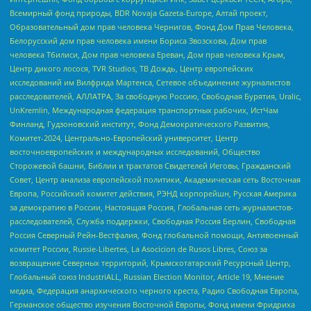
Всемирный фонд природы, BDR Novaja Gazeta-Europe, Алтай проект,
Образовательный дом прав человека Чернигов, Фонд Дом Прав Человека,
Белорусский дом прав человека имени Бориса Звозскова, Дом прав
человека Тбилиси, Дом прав человека Ереван, Дом прав человека Крым,
Центр дикого лосося, TVR Studios, ТВ Дождь, Центр европейских
исследований им Вилфрида Мартенса, Сетевое объединение журналистов
расследователей, АЛЛАТРА, За свободную Россию, Свободная Бурятия, Uralic,
UnKremlin, Международная федерация транспортных рабочих, ИстЧам
Финланд, Гудзоновский институт, Фонд Демократического Развития,
Комитет-2024, Центрально-Европейский университет, Центр
восточноевропейских и международных исследований, Общество
Сторожевой башни, Библии и трактатов Свидетелей Иеговы, Гражданский
Совет, Центр анализа европейской политики, Академическая сеть Восточная
Европа, Российский комитет действия, РЭНД корпорейшн, Русская Америка
за демократию в России, Настоящая Россия, Глобальная сеть журналистов-
расследователей, Служба поддержки, Свободная Россия Берлин, Свободная
Россия Северный Рейн-Вестфалия, Фонд глобальной помощи, Антивоенный
комитет России, Russie-Libertes, La Asocicion de Rusos Libres, Союз за
возвращение Северных территорий, Крымскотатарский Ресурсный Центр,
Глобальный союз IndustriALL, Russian Election Monitor, Article 19, Мнение
медиа, Федерация анархического черного креста, Радио Свободная Европа,
Германское общество изучения Восточной Европы, Фонд имени Фридриха