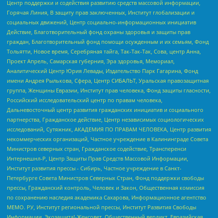
Центр поддержки и содействия развитию средств массовой информации,
Горячая Линия, В защиту прав заключенных, Институт глобализации и
социальных движений, Центр социально-информационных инициатив
Действие, Благотворительный фонд охраны здоровья и защиты прав
граждан, Благотворительный фонд помощи осужденным и их семьям, Фонд
Тольятти, Новое время, Серебряная тайга, Так-Так-Так, Сова, центр Анна,
Проект Апрель, Самарская губерния, Эра здоровья, Мемориал,
Аналитический Центр Юрия Левады, Издательство Парк Гагарина, Фонд
имени Андрея Рылькова, Сфера, Центр СИБАЛЬТ, Уральская правозащитная
группа, Женщины Евразии, Институт прав человека, Фонд защиты гласности,
Российский исследовательский центр по правам человека,
Дальневосточный центр развития гражданских инициатив и социального
партнерства, Гражданское действие, Центр независимых социологических
исследований, Сутяжник, АКАДЕМИЯ ПО ПРАВАМ ЧЕЛОВЕКА, Центр развития
некоммерческих организаций, Частное учреждение в Калининграде Совета
Министров северных стран, Гражданское содействие, Трансперенси
Интернешнл-Р, Центр Защиты Прав Средств Массовой Информации,
Институт развития прессы - Сибирь, Частное учреждение в Санкт-
Петербурге Совета Министров Северных Стран, Фонд поддержки свободы
прессы, Гражданский контроль, Человек и Закон, Общественная комиссия
по сохранению наследия академика Сахарова, Информационное агентство
МЕМО. РУ, Институт региональной прессы, Институт Развития Свободы
Информации, Экозащита!-Женсовет, Общественный вердикт, Евразийская