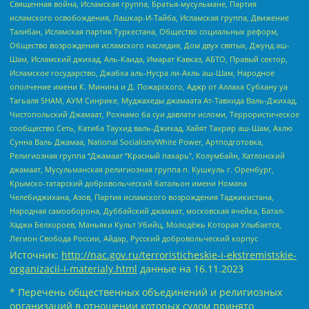
Священная война, Исламская группа, Братья-мусульмане, Партия
исламского освобождения, Лашкар-И-Тайба, Исламская группа, Движение
Талибан, Исламская партия Туркестана, Общество социальных реформ,
Общество возрождения исламского наследия, Дом двух святых, Джунд аш-
Шам, Исламский джихад, Аль-Каида, Имарат Кавказ, АБТО, Правый сектор,
Исламское государство, Джабха аль-Нусра ли-Ахль аш-Шам, Народное
ополчение имени К. Минина и Д. Пожарского, Аджр от Аллаха Субхану уа
Тагьаля SHAM, АУМ Синрике, Муджахеды джамаата Ат-Тавхида Валь-Джихад,
Чистопольский Джамаат, Рохнамо ба суи давлати исломи, Террористическое
сообщество Сеть, Катиба Таухид валь-Джихад, Хайят Тахрир аш-Шам, Ахлю
Сунна Валь Джамаа, National Socialism/White Power, Артподготовка,
Религиозная группа “Джамаат “Красный пахарь”, Колумбайн, Хатлонский
джамаат, Мусульманская религиозная группа п. Кушкуль г. Оренбург,
Крымско-татарский добровольческий батальон имени Номана
Челебиджихана, Азов, Партия исламского возрождения Таджикистана,
Народная самооборона, Дуббайский джамаат, московская ячейка, Батал-
Хаджи Белхороев, Маньяки Культ Убийц, Молодёжь Которая Улыбается,
Легион Свобода России, Айдар, Русский добровольческий корпус
Источник:
http://nac.gov.ru/terroristicheskie-i-ekstremistskie-
organizacii-i-materialy.html
данные на
16.11.2023
* Перечень общественных объединений и религиозных
организаций в отношении которых судом принято