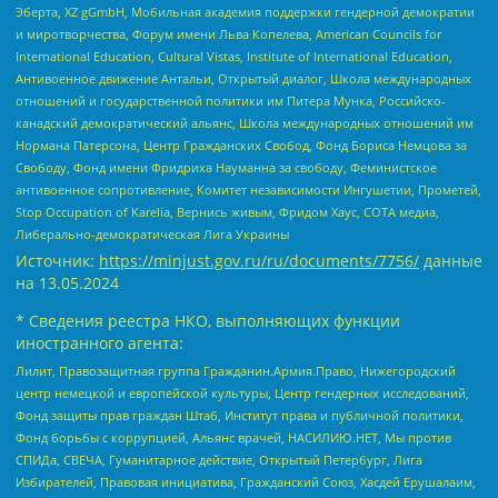
Эберта, XZ gGmbH, Мобильная академия поддержки гендерной демократии
и миротворчества, Форум имени Льва Копелева, American Councils for
International Education, Cultural Vistas, Institute of International Education,
Антивоенное движение Антальи, Открытый диалог, Школа международных
отношений и государственной политики им Питера Мунка, Российско-
канадский демократический альянс, Школа международных отношений им
Нормана Патерсона, Центр Гражданских Свобод, Фонд Бориса Немцова за
Свободу, Фонд имени Фридриха Науманна за свободу, Феминистское
антивоенное сопротивление, Комитет независимости Ингушетии, Прометей,
Stop Occupation of Karelia, Вернись живым, Фридом Хаус, СОТА медиа,
Либерально-демократическая Лига Украины
Источник:
https://minjust.gov.ru/ru/documents/7756/
данные
на
13.05.2024
* Сведения реестра НКО, выполняющих функции
иностранного агента:
Лилит, Правозащитная группа Гражданин.Армия.Право, Нижегородский
центр немецкой и европейской культуры, Центр гендерных исследований,
Фонд защиты прав граждан Штаб, Институт права и публичной политики,
Фонд борьбы с коррупцией, Альянс врачей, НАСИЛИЮ.НЕТ, Мы против
СПИДа, СВЕЧА, Гуманитарное действие, Открытый Петербург, Лига
Избирателей, Правовая инициатива, Гражданский Союз, Хасдей Ерушалаим,