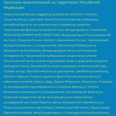
признана нежелательной на территории Российской
Федерации:
Национальный фонд в поддержку демократии, Институт Открытое
Общество Фонд Содействия, Фонд Открытое общество, Американо-
российский фонд по экономическому и правовому развитию,
Национальный Демократический Институт Международных Отношений,
MEDIA DEVELOPMENT INVESTMENT FUND, Международный Республиканский
Институт, Открытая Россия, Институт современной России, Черноморский
фонд регионального сотрудничества, Европейская Платформа за
Демократические Выборы, Международный центр электоральных
исследований, Германский фонд Маршалла Соединенных Штатов,
Тихоокеанский центр защиты окружающей среды и природных ресурсов,
Свободная Россия, Всемирный конгресс украинцев, Атлантический совет,
Человек в беде, Европейский фонд за демократию, Джеймстаунский фонд,
Прожект Хармони, Родники дракона, Врачи против насильственного
извлечения органов, Фалунь Дафа, Друзья Фалуньгун, Фалуньгун, Коалиция
по расследованию преследования в отношении Фалуньгун в Китае,
Всемирная организация по расследованию преследований Фалуньгун,
Пражский гражданский центр, Ассоциация школ политических
исследований при Совете Европы, Центр либеральной современности,
Форум русскоязычных европейцев, Немецко-русский обмен, Бард колледж,
Европейский выбор, Фонд Ходорковского, Оксфордский российский фонд,