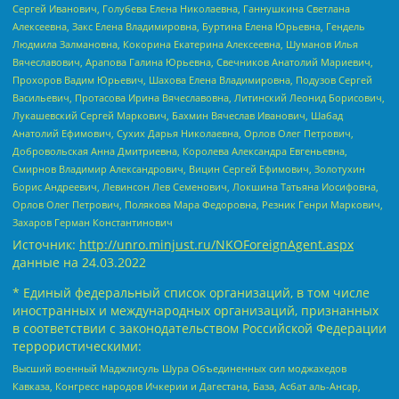
Сергей Иванович, Голубева Елена Николаевна, Ганнушкина Светлана
Алексеевна, Закс Елена Владимировна, Буртина Елена Юрьевна, Гендель
Людмила Залмановна, Кокорина Екатерина Алексеевна, Шуманов Илья
Вячеславович, Арапова Галина Юрьевна, Свечников Анатолий Мариевич,
Прохоров Вадим Юрьевич, Шахова Елена Владимировна, Подузов Сергей
Васильевич, Протасова Ирина Вячеславовна, Литинский Леонид Борисович,
Лукашевский Сергей Маркович, Бахмин Вячеслав Иванович, Шабад
Анатолий Ефимович, Сухих Дарья Николаевна, Орлов Олег Петрович,
Добровольская Анна Дмитриевна, Королева Александра Евгеньевна,
Смирнов Владимир Александрович, Вицин Сергей Ефимович, Золотухин
Борис Андреевич, Левинсон Лев Семенович, Локшина Татьяна Иосифовна,
Орлов Олег Петрович, Полякова Мара Федоровна, Резник Генри Маркович,
Захаров Герман Константинович
Источник:
http://unro.minjust.ru/NKOForeignAgent.aspx
данные на
24.03.2022
* Единый федеральный список организаций, в том числе
иностранных и международных организаций, признанных
в соответствии с законодательством Российской Федерации
террористическими:
Высший военный Маджлисуль Шура Объединенных сил моджахедов
Кавказа, Конгресс народов Ичкерии и Дагестана, База, Асбат аль-Ансар,