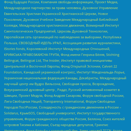
Фонд Будущее России, Компания свободы информации, Проект Медиа,
Международное партнерство за права человека, Духовное Управление
Евангельских Христиан Украинской Христианской Церкви, Новое
Поколение, Духовное Учебное Заведение Международный Библейский
Колледж, Международное христианское движение, Всемирный Институт
Саентологических Предприятий, Церковь Духовной Технологии,
Европейская сеть организаций по наблюдению за выборами, Республика
Польша, СВОБОДНЫЙ ИДЕЛЬ-УРАЛ, Ассоциация развития журналистики,
IStories fonds, Королевский Институт Международных Отношений,
КРИМСЬКА ПРАВОЗАХИСНА ГРУПА, Фонд имени Генриха Бёлля, Stichting
Bellingcat, Bellingcat Ltd, The Insider, Институт правовой инициативы
Центральной и Восточной Европы, Фонд Открытой Эстонии, Calvert 22
Foundation, Канадский украинский конгресс, Институт Макдональда-Лорье,
Украинская национальная федерация Канады, Декабристы, Международный
научный центр им Вудро Вильсона, Свободная пресса, Возрождение,
Всеукраинский духовный центр , Риддл, Русский антивоенный комитет в
Швеции, Проект Медуза, Фонд Андрея Сахарова, Форум свободной России,
Лига Свободных Наций, Transparеncy International, Форум Свободных
Народов ПостРоссии, Солидарность с гражданским движением в России –
Solidarus, КрымSOS, Свободный университет, Институт государственного
управления, Форум гражданского общества Россия, Беллона, Союз жителей
островов Тисима и Хабомаи, Съезд народных депутатов, Гринпис
Интернешнл, Фонд борьбы с коррупцией Инк, Завет церквей TCCN, Агора,