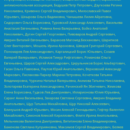
антимонопольная ассоциация, Бедушев Петр Петрович, Дзугкоева Регина
Николаевна, Кривенко Сергей Владимирович, Милославский Павел
Юрьевич, Шнырова Ольга Вадимовна, Чанышева Лилия Айратовна,
Сидорович Ольга Борисовна, Туровский Александр Алексеевич, Васильева
Анастасия Евгеньевна, Ривина Анна Валерьевна, Бойко Анатолий
Николаевич, Дугин Сергей Георгиевич, Пивоваров Андрей Сергеевич,
Аверин Виталий Евгеньевич, Барахоев Магомед Бекханович, Шарипков
Олег Викторович, Мошель Ирина Ароновна, Шведов Григорий Сергеевич,
Пономарев Лев Александрович, Каргалицкий Борис Юльевич, Созаев
Валерий Валерьевич, Исламов Тимур Рифгатович, Романова Ольга
Евгеньевна, Щаров Сергей Алексадрович, Цирульников Борис Альбертович,
Гасан Ольга Павловна, Паутов Юрий Анатольевич, Верховский Александр
Маркович, Пислакова-Паркер Марина Петровна, Кочеткова Татьяна
Владимировна, Чуркина Наталья Валерьевна, Акимова Татьяна Николаевна,
Золотарева Екатерина Александровна, Рачинский Ян Збигневич, Жемкова
Елена Борисовна, Гудков Лев Дмитриевич, Илларионова Юлия Юрьевна,
Саранг Анна Васильевна, Захарова Светлана Сергеевна, Аверин Владимир
Анатольевич, Щур Татьяна Михайловна, Щур Николай Алексеевич,
Блинушов Андрей Юрьевич, Мосин Алексей Геннадьевич, Гефтер Валентин
Михайлович, Симонов Алексей Кириллович, Флиге Ирина Анатольевна,
Мельникова Валентина Дмитриевна, Вититинова Елена Владимировна,
Баженова Светлана Куприяновна, Максимов Сергей Владимирович, Беляев