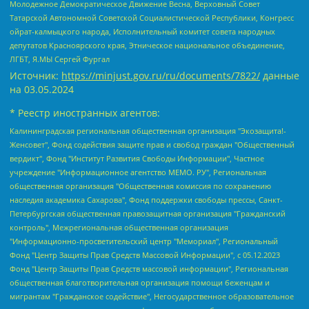
Молодежное Демократическое Движение Весна, Верховный Совет
Татарской Автономной Советской Социалистической Республики, Конгресс
ойрат-калмыцкого народа, Исполнительный комитет совета народных
депутатов Красноярского края, Этническое национальное объединение,
ЛГБТ, Я.МЫ Сергей Фургал
Источник:
https://minjust.gov.ru/ru/documents/7822/
данные
на
03.05.2024
* Реестр иностранных агентов:
Калининградская региональная общественная организация "Экозащита!-Женсовет", Фонд содействия защите прав и свобод граждан "Общественный вердикт", Фонд "Институт Развития Свободы Информации", Частное учреждение "Информационное агентство МЕМО. РУ", Региональная общественная организация "Общественная комиссия по сохранению наследия академика Сахарова", Фонд поддержки свободы прессы, Санкт-Петербургская общественная правозащитная организация "Гражданский контроль", Межрегиональная общественная организация "Информационно-просветительский центр "Мемориал", Региональный Фонд "Центр Защиты Прав Средств Массовой Информации", с 05.12.2023 Фонд "Центр Защиты Прав Средств массовой информации", Региональная общественная благотворительная организация помощи беженцам и мигрантам "Гражданское содействие", Негосударственное образовательное учреждение дополнительного профессионального образования (повышение квалификации) специалистов "АКАДЕМИЯ ПО ПРАВАМ ЧЕЛОВЕКА", Свердловская региональная общественная организация "Сутяжник", Автономная некоммерческая организация "Центр независимых социологических исследований", Союз общественных объединений "Российский исследовательский центр по правам человека", Региональное общественное учреждение научно-информационный центр "МЕМОРИАЛ", Некоммерческая организация "Фонд защиты гласности", Автономная некоммерческая организация "Институт прав человека", Городская общественная организация "Екатеринбургское общество "МЕМОРИАЛ", Городская общественная организация "Рязанское историко-просветительское и правозащитное общество "Мемориал" (Рязанский Мемориал), Челябинский региональный орган общественной самодеятельности – женское общественное объединение "Женщины Евразии", Челябинский региональный орган общественной самодеятельности "Уральская правозащитная группа", Фонд содействия защите здоровья и социальной справедливости имени Андрея Рылькова, Автономная Некоммерческая Организация "Аналитический Центр Юрия Левады", Автономная некоммерческая организация социальной поддержки населения "Проект Апрель", Региональная общественная организация помощи женщинам и детям, находящимся в кризисной ситуации "Информационно-методический центр "Анна", Фонд содействия развитию массовых коммуникаций и правовому просвещению "Так-так-Так", Фонд содействия устойчивому развитию "Серебряная тайга", Свердловский региональный общественный фонд социальных проектов "Новое время", "Idel.Реалии", Кавказ.Реалии, Крым.Реалии, Телеканал Настоящее Время, Татаро-башкирская служба Радио Свобода (Azatliq Radiosi), Радио Свободная Европа/Радио Свобода (PCE/PC), "Сибирь.Реалии", "Фактограф", Благотворительный фонд помощи осужденным и их семьям, Автономная некоммерческая организация "Институт глобализации и социальных движений", Фонд "В защиту прав заключенных", Частное учреждение "Центр поддержки и содействия развитию средств массовой информации", Пензенский региональный общественный благотворительный фонд "Гражданский союз", "Север.Реалии", Некоммерческая организация Фонд "Правовая инициатива", Общество с ограниченной ответственностью "Радио Свободная Европа/Радио Свобода", Чешское информационное агентство "MEDIUM-ORIENT", Красноярская региональная общественная организация "Мы против СПИДа", Камалягин Денис Николаевич, Маркелов Сергей Евгеньевич, Пономарев Лев Александрович, Савицкая Людмила Алексеевна, Автономная некоммерческая организация "Центр по работе с проблемой насилия "НАСИЛИЮ.НЕТ", Межрегиональный профессиональный союз работников здравоохранения "Альянс врачей", Юридическое лицо, зарегистрированное в Латвийской Республике, SIA "Medusa Project" (регистрационный номер 40103797863, дата регистрации 10.06.2014), Некоммерческая организация "Фонд по борьбе с коррупцией", Автономная некоммерческая организация "Институт права и публичной политики", Баданин Роман Сергеевич, Гликин Максим Александрович, Железнова Мария Михайловна, Лукьянова Юлия Сергеевна, Маетная Елизавета Витальевна, Маняхин Петр Борисович, Чуракова Ольга Владимировна, Ярош Юлия Петровна, Юридическое лицо "The Insider SIA", зарегистрированное в Риге, Латвийская Республика (дата регистрации 26.06.2015), являющееся администратором доменного имени интернет-издания "The Insider SIA", https://theins.ru, Постернак Алексей Евгеньевич, Рубин Михаил Аркадьевич, Анин Роман Александрович, Юридическое лицо Istories fonds, зарегистрированное в Латвийской Республике (регистрационный номер 50008295751, дата регистрации 24.02.2020), Великовский Дмитрий Александрович, Долинина Ирина Николаевна, Мароховская Алеся Алексеевна, Шлейнов Роман Юрьевич, Шмагун Олеся Валентиновна, Общество с ограниченной ответственностью "Альтаир 2021", Общество с ограниченной ответственностью "Вега 2021", Общество с ограниченной ответственностью "Главный редактор 2021", Общество с ограниченной ответственностью "Ромашки монолит", Важенков Артем Валерьевич, Ивановская областная общественная организация "Центр гендерных исследований", Гурман Юрий Альбертович, Медиапроект "ОВД-Инфо", Егоров Владимир Владимирович, Жилинский Владимир Александрович, Общество с ограниченной ответственностью "ЗП", Иванова София Юрьевна, Карезина Инна Павловна, Кильтау Екатерина Викторовна, Петров Алексей Викторович, Пискунов Сергей Евгеньевич, Смирнов Сергей Сергеевич, Тихонов Михаил Сергеевич, Общество с ограниченной ответственностью "ЖУРНАЛИСТ-ИНОСТРАННЫЙ АГЕНТ", Арапова Галина Юрьевна, Вольтская Татьяна Анатольевна, Американская компания "Mason G.E.S. Anonymous Foundation" (США), являющаяся владельцем интернет-издания https://mnews.world/, Компания "Stichting Bellingcat", зарегистрированная в Нидерландах (дата регистрации 11.07.2018), Захаров Андрей Вячеславович, Клепиковская Екатерина Дмитриевна, Общество с ограниченной ответственностью "МЕМО", Перл Роман Александрович, Симонов Евгений Алексеевич, Соловьева Елена Анатольевна, Сотников Даниил Владимирович, Сурначева Елизавета Дмитриевна, Автономная некоммерческая организация по защите прав человека и информированию населения "Якутия – Наше Мнение", Общество с ограниченной ответственностью "Москоу диджитал медиа", с 26.01.2023 Общество с ограниченной ответственностью "Чайка Белые сады", Ветошкина Валерия Валерьевна, Заговора Максим Александрович, Межрегиональное общественное движение "Российская ЛГБТ - сеть", Оленичев Максим Владимирович, Павлов Иван Юрьевич, Скворцова Елена Сергеевна, Общество с ограниченной ответственностью "Как бы инагент", Кочетков Игорь Викторович, Общество с ограниченной ответственностью "Честные выборы", Еланчик Олег Александрович, Общество с ограниченной ответственностью "Нобелевский призыв", Гималова Регина Эмилевна, Григорьев Андрей Валерьевич, Григорьева Алина Александровна, Ассоциация по содействию защите прав призывников, альтернативнослужащих и военнослужащих "Правозащитная группа "Гражданин.Армия.Право", Хисамова Регина Фаритовна, Автономная некоммерческая организация по реализации социально-правовых программ "Лилит", Дальневосточное общественное движение "Маяк", Санкт-Петербургская ЛГБТ-инициативная группа "Выход", Инициативная группа ЛГБТ+ "Реверс", Алексеев Андрей Викторович, Бекбулатова Таисия Львовна, Беляев Иван Михайлович, Владыкина Елена Сергеевна, Гельман Марат Александрович, Никульшина Вероника Юрьевна, Толоконникова Надежда Андреевна, Шендерович Виктор Анатольевич, Общество с ограниченной ответственностью "Данное сообщение", Общество с ограниченной ответственностью Издательский дом "Новая глава", Айнбиндер Александра Александровна, Московский комьюнити-центр для ЛГБТ+инициатив, Благотворительный фонд развития филантропии, Deutsche Welle (Германия, Kurt-Schumacher-Strasse 3, 53113 Bonn), Борзунова Мария Михайловна, Воробьев Виктор Викторович, Голубева Анна Львовна, Константинова Алла Михайловна, Малкова Ирина Владимировна, Мурадов Мурад Абдулгалимович, Осетинская Елизавета Николаевна, Понасенков Евгений Николаевич, Ганапольский Матвей Юрьевич, Киселев Евгений Алексеевич, Борухович Ирина Григорьевна, Дремин Иван Тимофеевич, Дубровский Дмитрий Викторович, Красноярская региональная общественная организация поддержки и развития альтернативных образовательных технологий и межкультурных коммуникаций "ИНТЕРРА", Маяковская Екатерина Алексеевна, Фейгин Марк Захарович, Филимонов Андрей Викторович, Дзугкоева Регина Николаевна, Доброхотов Роман Александрович, Дудь Юрий Александрович, Елкин Сергей Владимирович, Кругликов Кирилл Игоревич, Сабунаева Мария Леонидовна, Семенов Алексей Владимирович, Шаинян Карен Багратович, Шульман Екатерина Михайловна, Асафьев Артур Валерьевич, Вахштайн Виктор Семенович, Венедиктов Алексей Алексеевич, Лушникова Екатерина Евгеньевна, Волков Леонид Михайлович, Невзоров Александр Глебович, Пархоменко Сергей Борисович, Сироткин Ярослав Николаевич, Кара-Мурза Владимир Владимирович, Баранова Наталья Владимировна, Гозман Леонид Яковлевич, Кагарлицкий Борис Юльевич, Климарев Михаил Валерьевич, Милов Владимир Станиславович, Автономная некоммерческая организация Краснодарский центр современного искусства "Типография", Моргенштерн Алишер Тагирович, Соболь Любовь Эдуардовна, Общество с ограниченной ответственностью "ЛИЗА НОРМ", Каспаров Гарри Кимович, Ходорковский Михаил Борисович, Общество с ограниченной ответственностью "Апрельские тезисы", Данилович Ирина Брониславовна, Кашин Олег Владимирович, Петров Николай Владимирович, Пивоваров Алексей Владимирович, Соколов Михаил Владимирович, Цветкова Юлия Владимировна, Чичваркин Евгений Александрович, Комитет против пыток/Команда против пыток, Общество с ограниченной ответственностью "Первый научный", Общество с ограниченной ответственностью "Вертолет и ко", Белоцерковская Вероника Борисовна, Кац Максим Евгеньевич, Лазарева Татьяна Юрьевна, Шаведдинов Руслан Табризович, Яшин Илья Валерьевич, Общество с ограниченной ответственностью "Иноагент ААВ", Алешковский Дмитрий Петрович, Альбац Евгения Марковна, Быков Дмитрий Львович, Галямина Юлия Евгеньевна, Лойко Сергей Леонидович, Мартынов Кирилл Константинович, Медведев Сергей Александрович, Крашенинников Федор Геннадиевич, Гордеева Катерина Вл