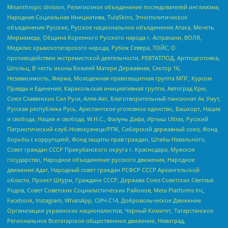
Misanthropic division, Религиозное объединение последователей инглиизма,
Народная Социальная Инициатива, TulaSkins, Этнополитическое
объединение Русские, Русское национальное объединение Атака, Мечеть
Мирмамеда, Община Коренного Русского народа г. Астрахани, ВОЛЯ,
Меджлис крымскотатарского народа, Рубеж Севера, ТОЙС, О
противодействии экстремистской деятельности, РЕВТАТПОД, Артподготовка,
Штольц, В честь иконы Божией Матери Державная, Сектор 16,
Независимость, Фирма, Молодежная правозащитная группа МПГ, Курсом
Правды и Единения, Каракольская инициативная группа, Автоград Крю,
Союз Славянских Сил Руси, Алля-Аят, Благотворительный пансионат Ак Умут,
Русская республика Русь, Арестантское уголовное единство, Башкорт, Нация
и свобода, Нация и свобода, W.H.С., Фалунь Дафа, Иртыш Ultras, Русский
Патриотический клуб-Новокузнецк/РПК, Сибирский державный союз, Фонд
борьбы с коррупцией, Фонд защиты прав граждан, Штабы Навального,
Совет граждан СССР Прикубанского округа г. Краснодара, Мужское
государство, Народное объединение русского движения, Народное
движение Адат, Народный совет граждан РСФСР СССР Архангельской
области, Проект Штурм, Граждане СССР, Держава Союз Советских Светлых
Родов, Совет Советских Социалистических Районов, Meta Platforms Inc,
Facebook, Instagram, WhatsApp, СИЧ-С14, Добровольческое Движение
Организации украинских националистов, Черный Комитет, Татарстанское
Региональное Всетатарское общественное движение, Невоград,