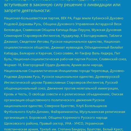
вступившее в законную силу решение о ликвидации или
запрете деятельности:
Национал-большевистская партия, ВЕК РА, Рада земли Кубанской Духовно
Родовой Державы Русь, Община Духовного Управления Асгардской Веси
Беловодья, Славянская Община Капища Веды Перуна, Мужская Духовная
Семинария Староверов-Инглингов, Нурджулар, К Богодержавию, Таблиги
Джамаат, Свидетели Иеговы, Русское национальное единство, Национал-
социалистическое общество, Джамаат мувахидов, Объединенный Вилайат
Кабарды, Балкарии и Карачая, Союз славян, Ат-Такфир Валь-Хиджра, Пит
Буль, Национал-социалистическая рабочая партия России, Славянский союз,
Формат-18, Благородный Орден Дьявола, Армия воли народа,
Национальная Социалистическая Инициатива города Череповца, Духовно-
Родовая Держава Русь, Русское национальное единство, Древнерусской
Инглистической церкви Православных Староверов-Инглингов, Русский
общенациональный союз, Движение против нелегальной иммиграции,
Кровь и Честь, О свободе совести и о религиозных объединениях, Омская
организация общественного политического движения Русское
национальное единство, Северное Братство, Клуб Болельщиков
Футбольного Клуба Динамо, Файзрахманисты, Мусульманская религиозная
организация п. Боровский, Община Коренного Русского народа
Щелковского района, Правый сектор, УНА - УНСО, Украинская
повстанческая армия, Тризуб им. Степана Бандеры, Братство, Белый Крест,