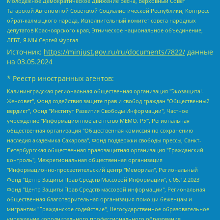
Молодежное Демократическое Движение Весна, Верховный Совет
Татарской Автономной Советской Социалистической Республики, Конгресс
ойрат-калмыцкого народа, Исполнительный комитет совета народных
депутатов Красноярского края, Этническое национальное объединение,
ЛГБТ, Я.МЫ Сергей Фургал
Источник:
https://minjust.gov.ru/ru/documents/7822/
данные
на
03.05.2024
* Реестр иностранных агентов:
Калининградская региональная общественная организация "Экозащита!-Женсовет", Фонд содействия защите прав и свобод граждан "Общественный вердикт", Фонд "Институт Развития Свободы Информации", Частное учреждение "Информационное агентство МЕМО. РУ", Региональная общественная организация "Общественная комиссия по сохранению наследия академика Сахарова", Фонд поддержки свободы прессы, Санкт-Петербургская общественная правозащитная организация "Гражданский контроль", Межрегиональная общественная организация "Информационно-просветительский центр "Мемориал", Региональный Фонд "Центр Защиты Прав Средств Массовой Информации", с 05.12.2023 Фонд "Центр Защиты Прав Средств массовой информации", Региональная общественная благотворительная организация помощи беженцам и мигрантам "Гражданское содействие", Негосударственное образовательное учреждение дополнительного профессионального образования (повышение квалификации) специалистов "АКАДЕМИЯ ПО ПРАВАМ ЧЕЛОВЕКА", Свердловская региональная общественная организация "Сутяжник", Автономная некоммерческая организация "Центр независимых социологических исследований", Союз общественных объединений "Российский исследовательский центр по правам человека", Региональное общественное учреждение научно-информационный центр "МЕМОРИАЛ", Некоммерческая организация "Фонд защиты гласности", Автономная некоммерческая организация "Институт прав человека", Городская общественная организация "Екатеринбургское общество "МЕМОРИАЛ", Городская общественная организация "Рязанское историко-просветительское и правозащитное общество "Мемориал" (Рязанский Мемориал), Челябинский региональный орган общественной самодеятельности – женское общественное объединение "Женщины Евразии", Челябинский региональный орган общественной самодеятельности "Уральская правозащитная группа", Фонд содействия защите здоровья и социальной справедливости имени Андрея Рылькова, Автономная Некоммерческая Организация "Аналитический Центр Юрия Левады", Автономная некоммерческая организация социальной поддержки населения "Проект Апрель", Региональная общественная организация помощи женщинам и детям, находящимся в кризисной ситуации "Информационно-методический центр "Анна", Фонд содействия развитию массовых коммуникаций и правовому просвещению "Так-так-Так", Фонд содействия устойчивому развитию "Серебряная тайга", Свердловский региональный общественный фонд социальных проектов "Новое время", "Idel.Реалии", Кавказ.Реалии, Крым.Реалии, Телеканал Настоящее Время, Татаро-башкирская служба Радио Свобода (Azatliq Radiosi), Радио Свободная Европа/Радио Свобода (PCE/PC), "Сибирь.Реалии", "Фактограф", Благотворительный фонд помощи осужденным и их семьям, Автономная некоммерческая организация "Институт глобализации и социальных движений", Фонд "В защиту прав заключенных", Частное учреждение "Центр поддержки и содействия развитию средств массовой информации", Пензенский региональный общественный благотворительный фонд "Гражданский союз", "Север.Реалии", Некоммерческая организация Фонд "Правовая инициатива", Общество с ограниченной ответственностью "Радио Свободная Европа/Радио Свобода", Чешское информационное агентство "MEDIUM-ORIENT", Красноярская региональная общественная организация "Мы против СПИДа", Камалягин Денис Николаевич, Маркелов Сергей Евгеньевич, Пономарев Лев Александрович, Савицкая Людмила Алексеевна, Автономная некоммерческая организация "Центр по работе с проблемой насилия "НАСИЛИЮ.НЕТ", Межрегиональный профессиональный союз работников здравоохранения "Альянс врачей", Юридическое лицо, зарегистрированное в Латвийской Республике, SIA "Medusa Project" (регистрационный номер 40103797863, дата регистрации 10.06.2014), Некоммерческая организация "Фонд по борьбе с коррупцией", Автономная некоммерческая организация "Институт права и публичной политики", Баданин Роман Сергеевич, Гликин Максим Александрович, Железнова Мария Михайловна, Лукьянова Юлия Сергеевна, Маетная Елизавета Витальевна, Маняхин Петр Борисович, Чуракова Ольга Владимировна, Ярош Юлия Петровна, Юридическое лицо "The Insider SIA", зарегистрированное в Риге, Латвийская Республика (дата регистрации 26.06.2015), являющееся администратором доменного имени интернет-издания "The Insider SIA", https://theins.ru, Постернак Алексей Евгеньевич, Рубин Михаил Аркадьевич, Анин Роман Александрович, Юридическое лицо Istories fonds, зарегистрированное в Латвийской Республике (регистрационный номер 50008295751, дата регистрации 24.02.2020), Великовский Дмитрий Александрович, Долинина Ирина Николаевна, Мароховская Алеся Алексеевна, Шлейнов Роман Юрьевич, Шмагун Олеся Валентиновна, Общество с ограниченной ответственностью "Альтаир 2021", Общество с ограниченной ответственностью "Вега 2021", Общество с ограниченной ответственностью "Главный редактор 2021", Общество с ограниченной ответственностью "Ромашки монолит", Важенков Артем Валерьевич, Ивановская областная общественная организация "Центр гендерных исследований", Гурман Юрий Альбертович, Медиапроект "ОВД-Инфо", Егоров Владимир Владимирович, Жилинский Владимир Александрович, Общество с ограниченной ответственностью "ЗП", Иванова София Юрьевна, Карезина Инна Павловна, Кильтау Екатерина Викторовна, Петров Алексей Викторович, Пискунов Сергей Евгеньевич, Смирнов Сергей Сергеевич, Тихонов Михаил Сергеевич, Общество с ограниченной ответственностью "ЖУРНАЛИСТ-ИНОСТРАННЫЙ АГЕНТ", Арапова Галина Юрьевна, Вольтская Татьяна Анатольевна, Американская компания "Mason G.E.S. Anonymous Foundation" (США), являющаяся владельцем интернет-издания https://mnews.world/, Компания "Stichting Bellingcat", зарегистрированная в Нидерландах (дата регистрации 11.07.2018), Захаров Андрей Вячеславович, Клепиковская Екатерина Дмитриевна, Общество с ограниченной ответственностью "МЕМО", Перл Роман Александрович, Симонов Евгений Алексеевич, Соловьева Елена Анатольевна, Сотников Даниил Владимирович, Сурначева Елизавета Дмитриевна, Автономная некоммерческая организация по защите прав человека и информированию населения "Якутия – Наше Мнение", Общество с ограниченной ответственностью "Москоу диджитал медиа", с 26.01.2023 Общество с ограниченной ответственностью "Чайка Белые сады", Ветошкина Валерия Валерьевна, Заговора Максим Александрович, Межрегиональное общественное движение "Российская ЛГБТ - сеть", Оленичев Максим Владимирович, Павлов Иван Юрьевич, Скворцова Елена Сергеевна, Общество с ограниченной ответственностью "Как бы инагент", Кочетков Игорь Викторович, Общество с ограниченной ответственностью "Честные выборы", Еланчик Олег Александрович, Общество с ограниченной ответственностью "Нобелевский призыв", Гималова Регина Эмилевна, Григорьев Андрей Валерьевич, Григорьева Алина Александровна, Ассоциация по содействию защите прав призывников, альтернативнослужащих и военнослужащих "Правозащитная группа "Гражданин.Армия.Право", Хисамова Регина Фаритовна, Автономная некоммерческая организация по реализации социально-правовых программ "Лилит", Дальневосточное общественное движение "Маяк", Санкт-Петербургская ЛГБТ-инициативная группа "Выход", Инициативная группа ЛГБТ+ "Реверс", Алексеев Андрей Викторович, Бекбулатова Таисия Львовна, Беляев Иван Михайлович, Владыкина Елена Сергеевна, Гельман Марат Александрович, Никульшина Вероника Юрьевна, Толоконникова Надежда Андреевна, Шендерович Виктор Анатольевич, Общество с ограниченной ответственностью "Данное сообщение", Общество с ограниченной ответственностью Издательский дом "Новая глава", Айнбиндер Александра Александровна, Московский комьюнити-центр для ЛГБТ+инициатив, Благотворительный фонд развития филантропии, Deutsche Welle (Германия, Kurt-Schumacher-Strasse 3, 53113 Bonn), Борзунова Мария Михайловна, Воробьев Виктор Викторович, Голубева Анна Львовна, Константинова Алла Михайловна, Малкова Ирина Владимировна, Мурадов Мурад Абдулгалимович, Осетинская Елизавета Николаевна, Понасенков Евгений Николаевич, Ганапольский Матвей Юрьевич, Киселев Евгений Алексеевич, Борухович Ирина Григорьевна, Дремин Иван Тимофеевич, Дубровский Дмитрий Викторович, Красноярская региональная общественная организация поддержки и развития альтернативных образовательных технологий и межкультурных коммуникаций "ИНТЕРРА", Маяковская Екатерина Алексеевна, Фейгин Марк Захарович, Филимонов Андрей Викторович, Дзугкоева Регина Николаевна, Доброхотов Роман Александрович, Дудь Юрий Александрович, Елкин Сергей Владимирович, Кругликов Кирилл Игоревич, Сабунаева Мария Леонидовна, Семенов Алексей Владимирович, Шаинян Карен Багратович, Шульман Екатерина Михайловна, Асафьев Артур Валерьевич, Вахштайн Виктор Семенович, Венедиктов Алексей Алексеевич, Лушникова Екатерина Евгеньевна, Волков Леонид Михайлович, Невзоров Александр Глебович, Пархоменко Сергей Борисович, Сироткин Ярослав Николаевич, Кара-Мурза Владимир Владимирович, Баранова Наталья Владимировна, Гозман Леонид Яковлевич, Кагарлицкий Борис Юльевич, Климарев Михаил Валерьевич, Милов Владимир Станиславович, Автономная некоммерческая организация Краснодарский центр современного искусства "Типография", Моргенштерн Алишер Тагирович, Соболь Любовь Эдуардовна, Общество с ограниченной ответственностью "ЛИЗА НОРМ", Каспаров Гарри Кимович, Ходорковский Михаил Борисович, Общество с ограниченной ответственностью "Апрельские тезисы", Данилович Ирина Брониславовна, Кашин Олег Владимирович, Петров Николай Владимирович, Пивоваров Алексей Владимирович, Соколов Михаил Владимирович, Цветкова Юлия Владимировна, Чичваркин Евгений Александрович, Комитет против пыток/Команда против пыток, Общество с ограниченной ответственностью "Первый научный", Общество с ограниченной ответственностью "Вертолет и ко", Белоцерковская Вероника Борисовна, Кац Максим Евгеньевич, Лазарева Татьяна Юрьевна, Шаведдинов Руслан Табризович, Яшин Илья Валерьевич, Общество с ограниченной ответственностью "Иноагент ААВ", Алешковский Дмитрий Петрович, Альбац Евгения Марковна, Быков Дмитрий Львович, Галямина Юлия Евгеньевна, Лойко Сергей Леонидович, Мартынов Кирилл Константинович, Медведев Сергей Александрович, Крашенинников Федор Геннадиевич, Гордеева Катерина Вл