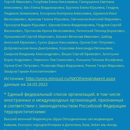
Сергей Иванович, Голубева Елена Николаевна, Ганнушкина Светлана
Алексеевна, Закс Елена Владимировна, Буртина Елена Юрьевна, Гендель
Людмила Залмановна, Кокорина Екатерина Алексеевна, Шуманов Илья
Вячеславович, Арапова Галина Юрьевна, Свечников Анатолий Мариевич,
Прохоров Вадим Юрьевич, Шахова Елена Владимировна, Подузов Сергей
Васильевич, Протасова Ирина Вячеславовна, Литинский Леонид Борисович,
Лукашевский Сергей Маркович, Бахмин Вячеслав Иванович, Шабад
Анатолий Ефимович, Сухих Дарья Николаевна, Орлов Олег Петрович,
Добровольская Анна Дмитриевна, Королева Александра Евгеньевна,
Смирнов Владимир Александрович, Вицин Сергей Ефимович, Золотухин
Борис Андреевич, Левинсон Лев Семенович, Локшина Татьяна Иосифовна,
Орлов Олег Петрович, Полякова Мара Федоровна, Резник Генри Маркович,
Захаров Герман Константинович
Источник:
http://unro.minjust.ru/NKOForeignAgent.aspx
данные на
24.03.2022
* Единый федеральный список организаций, в том числе
иностранных и международных организаций, признанных
в соответствии с законодательством Российской Федерации
террористическими:
Высший военный Маджлисуль Шура Объединенных сил моджахедов
Кавказа, Конгресс народов Ичкерии и Дагестана, База, Асбат аль-Ансар,