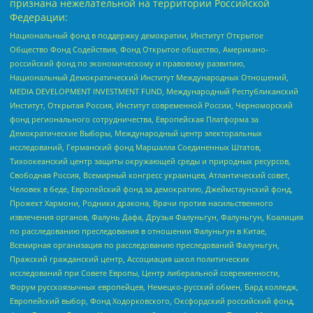
признана нежелательной на территории Российской
Федерации:
Национальный фонд в поддержку демократии, Институт Открытое
Общество Фонд Содействия, Фонд Открытое общество, Американо-
российский фонд по экономическому и правовому развитию,
Национальный Демократический Институт Международных Отношений,
MEDIA DEVELOPMENT INVESTMENT FUND, Международный Республиканский
Институт, Открытая Россия, Институт современной России, Черноморский
фонд регионального сотрудничества, Европейская Платформа за
Демократические Выборы, Международный центр электоральных
исследований, Германский фонд Маршалла Соединенных Штатов,
Тихоокеанский центр защиты окружающей среды и природных ресурсов,
Свободная Россия, Всемирный конгресс украинцев, Атлантический совет,
Человек в беде, Европейский фонд за демократию, Джеймстаунский фонд,
Прожект Хармони, Родники дракона, Врачи против насильственного
извлечения органов, Фалунь Дафа, Друзья Фалуньгун, Фалуньгун, Коалиция
по расследованию преследования в отношении Фалуньгун в Китае,
Всемирная организация по расследованию преследований Фалуньгун,
Пражский гражданский центр, Ассоциация школ политических
исследований при Совете Европы, Центр либеральной современности,
Форум русскоязычных европейцев, Немецко-русский обмен, Бард колледж,
Европейский выбор, Фонд Ходорковского, Оксфордский российский фонд,