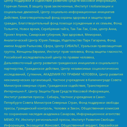
Центр поддержки и содействия развитию средств массовой информации,
Горячая Линия, В защиту прав заключенных, Институт глобализации и
социальных движений, Центр социально-информационных инициатив
Действие, Благотворительный фонд охраны здоровья и защиты прав
граждан, Благотворительный фонд помощи осужденным и их семьям, Фонд
Тольятти, Новое время, Серебряная тайга, Так-Так-Так, Сова, центр Анна,
Проект Апрель, Самарская губерния, Эра здоровья, Мемориал,
Аналитический Центр Юрия Левады, Издательство Парк Гагарина, Фонд
имени Андрея Рылькова, Сфера, Центр СИБАЛЬТ, Уральская правозащитная
группа, Женщины Евразии, Институт прав человека, Фонд защиты гласности,
Российский исследовательский центр по правам человека,
Дальневосточный центр развития гражданских инициатив и социального
партнерства, Гражданское действие, Центр независимых социологических
исследований, Сутяжник, АКАДЕМИЯ ПО ПРАВАМ ЧЕЛОВЕКА, Центр развития
некоммерческих организаций, Частное учреждение в Калининграде Совета
Министров северных стран, Гражданское содействие, Трансперенси
Интернешнл-Р, Центр Защиты Прав Средств Массовой Информации,
Институт развития прессы - Сибирь, Частное учреждение в Санкт-
Петербурге Совета Министров Северных Стран, Фонд поддержки свободы
прессы, Гражданский контроль, Человек и Закон, Общественная комиссия
по сохранению наследия академика Сахарова, Информационное агентство
МЕМО. РУ, Институт региональной прессы, Институт Развития Свободы
Информации, Экозащита!-Женсовет, Общественный вердикт, Евразийская