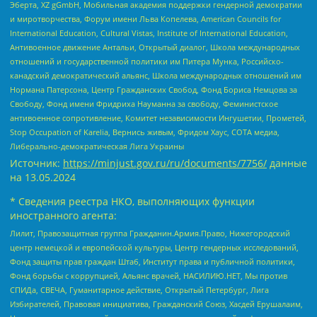
Эберта, XZ gGmbH, Мобильная академия поддержки гендерной демократии
и миротворчества, Форум имени Льва Копелева, American Councils for
International Education, Cultural Vistas, Institute of International Education,
Антивоенное движение Антальи, Открытый диалог, Школа международных
отношений и государственной политики им Питера Мунка, Российско-
канадский демократический альянс, Школа международных отношений им
Нормана Патерсона, Центр Гражданских Свобод, Фонд Бориса Немцова за
Свободу, Фонд имени Фридриха Науманна за свободу, Феминистское
антивоенное сопротивление, Комитет независимости Ингушетии, Прометей,
Stop Occupation of Karelia, Вернись живым, Фридом Хаус, СОТА медиа,
Либерально-демократическая Лига Украины
Источник:
https://minjust.gov.ru/ru/documents/7756/
данные
на
13.05.2024
* Сведения реестра НКО, выполняющих функции
иностранного агента:
Лилит, Правозащитная группа Гражданин.Армия.Право, Нижегородский
центр немецкой и европейской культуры, Центр гендерных исследований,
Фонд защиты прав граждан Штаб, Институт права и публичной политики,
Фонд борьбы с коррупцией, Альянс врачей, НАСИЛИЮ.НЕТ, Мы против
СПИДа, СВЕЧА, Гуманитарное действие, Открытый Петербург, Лига
Избирателей, Правовая инициатива, Гражданский Союз, Хасдей Ерушалаим,