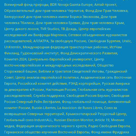
Всемирный фонд природы, BDR Novaja Gazeta-Europe, Алтай проект,
Образовательный дом прав человека Чернигов, Фонд Дом Прав Человека,
Белорусский дом прав человека имени Бориса Звозскова, Дом прав
человека Тбилиси, Дом прав человека Ереван, Дом прав человека Крым,
Центр дикого лосося, TVR Studios, ТВ Дождь, Центр европейских
исследований им Вилфрида Мартенса, Сетевое объединение журналистов
расследователей, АЛЛАТРА, За свободную Россию, Свободная Бурятия, Uralic,
UnKremlin, Международная федерация транспортных рабочих, ИстЧам
Финланд, Гудзоновский институт, Фонд Демократического Развития,
Комитет-2024, Центрально-Европейский университет, Центр
восточноевропейских и международных исследований, Общество
Сторожевой башни, Библии и трактатов Свидетелей Иеговы, Гражданский
Совет, Центр анализа европейской политики, Академическая сеть Восточная
Европа, Российский комитет действия, РЭНД корпорейшн, Русская Америка
за демократию в России, Настоящая Россия, Глобальная сеть журналистов-
расследователей, Служба поддержки, Свободная Россия Берлин, Свободная
Россия Северный Рейн-Вестфалия, Фонд глобальной помощи, Антивоенный
комитет России, Russie-Libertes, La Asocicion de Rusos Libres, Союз за
возвращение Северных территорий, Крымскотатарский Ресурсный Центр,
Глобальный союз IndustriALL, Russian Election Monitor, Article 19, Мнение
медиа, Федерация анархического черного креста, Радио Свободная Европа,
Германское общество изучения Восточной Европы, Фонд имени Фридриха