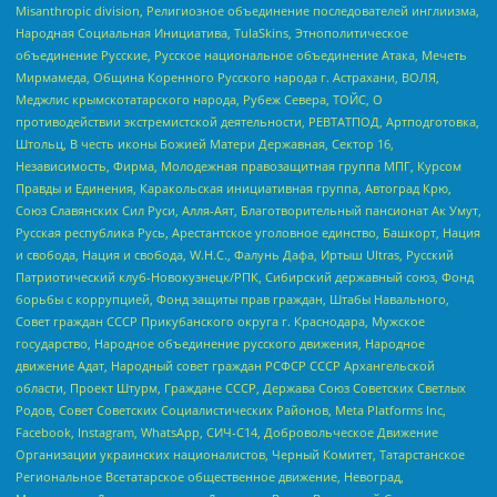
Misanthropic division, Религиозное объединение последователей инглиизма,
Народная Социальная Инициатива, TulaSkins, Этнополитическое
объединение Русские, Русское национальное объединение Атака, Мечеть
Мирмамеда, Община Коренного Русского народа г. Астрахани, ВОЛЯ,
Меджлис крымскотатарского народа, Рубеж Севера, ТОЙС, О
противодействии экстремистской деятельности, РЕВТАТПОД, Артподготовка,
Штольц, В честь иконы Божией Матери Державная, Сектор 16,
Независимость, Фирма, Молодежная правозащитная группа МПГ, Курсом
Правды и Единения, Каракольская инициативная группа, Автоград Крю,
Союз Славянских Сил Руси, Алля-Аят, Благотворительный пансионат Ак Умут,
Русская республика Русь, Арестантское уголовное единство, Башкорт, Нация
и свобода, Нация и свобода, W.H.С., Фалунь Дафа, Иртыш Ultras, Русский
Патриотический клуб-Новокузнецк/РПК, Сибирский державный союз, Фонд
борьбы с коррупцией, Фонд защиты прав граждан, Штабы Навального,
Совет граждан СССР Прикубанского округа г. Краснодара, Мужское
государство, Народное объединение русского движения, Народное
движение Адат, Народный совет граждан РСФСР СССР Архангельской
области, Проект Штурм, Граждане СССР, Держава Союз Советских Светлых
Родов, Совет Советских Социалистических Районов, Meta Platforms Inc,
Facebook, Instagram, WhatsApp, СИЧ-С14, Добровольческое Движение
Организации украинских националистов, Черный Комитет, Татарстанское
Региональное Всетатарское общественное движение, Невоград,