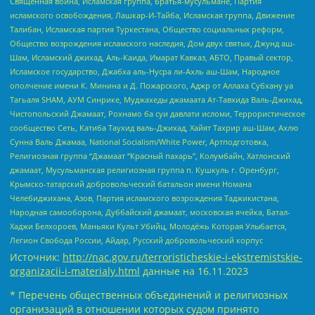
Священная война, Исламская группа, Братья-мусульмане, Партия
исламского освобождения, Лашкар-И-Тайба, Исламская группа, Движение
Талибан, Исламская партия Туркестана, Общество социальных реформ,
Общество возрождения исламского наследия, Дом двух святых, Джунд аш-
Шам, Исламский джихад, Аль-Каида, Имарат Кавказ, АБТО, Правый сектор,
Исламское государство, Джабха аль-Нусра ли-Ахль аш-Шам, Народное
ополчение имени К. Минина и Д. Пожарского, Аджр от Аллаха Субхану уа
Тагьаля SHAM, АУМ Синрике, Муджахеды джамаата Ат-Тавхида Валь-Джихад,
Чистопольский Джамаат, Рохнамо ба суи давлати исломи, Террористическое
сообщество Сеть, Катиба Таухид валь-Джихад, Хайят Тахрир аш-Шам, Ахлю
Сунна Валь Джамаа, National Socialism/White Power, Артподготовка,
Религиозная группа “Джамаат “Красный пахарь”, Колумбайн, Хатлонский
джамаат, Мусульманская религиозная группа п. Кушкуль г. Оренбург,
Крымско-татарский добровольческий батальон имени Номана
Челебиджихана, Азов, Партия исламского возрождения Таджикистана,
Народная самооборона, Дуббайский джамаат, московская ячейка, Батал-
Хаджи Белхороев, Маньяки Культ Убийц, Молодёжь Которая Улыбается,
Легион Свобода России, Айдар, Русский добровольческий корпус
Источник:
http://nac.gov.ru/terroristicheskie-i-ekstremistskie-
organizacii-i-materialy.html
данные на
16.11.2023
* Перечень общественных объединений и религиозных
организаций в отношении которых судом принято