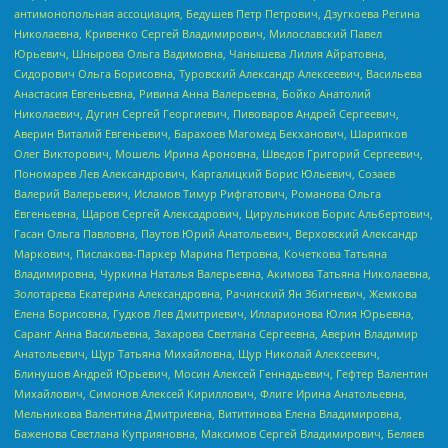
антимонопольная ассоциация, Бедушев Петр Петрович, Дзугкоева Регина
Николаевна, Кривенко Сергей Владимирович, Милославский Павел
Юрьевич, Шнырова Ольга Вадимовна, Чанышева Лилия Айратовна,
Сидорович Ольга Борисовна, Туровский Александр Алексеевич, Васильева
Анастасия Евгеньевна, Ривина Анна Валерьевна, Бойко Анатолий
Николаевич, Дугин Сергей Георгиевич, Пивоваров Андрей Сергеевич,
Аверин Виталий Евгеньевич, Барахоев Магомед Бекханович, Шарипков
Олег Викторович, Мошель Ирина Ароновна, Шведов Григорий Сергеевич,
Пономарев Лев Александрович, Каргалицкий Борис Юльевич, Созаев
Валерий Валерьевич, Исламов Тимур Рифгатович, Романова Ольга
Евгеньевна, Щаров Сергей Алексадрович, Цирульников Борис Альбертович,
Гасан Ольга Павловна, Паутов Юрий Анатольевич, Верховский Александр
Маркович, Пислакова-Паркер Марина Петровна, Кочеткова Татьяна
Владимировна, Чуркина Наталья Валерьевна, Акимова Татьяна Николаевна,
Золотарева Екатерина Александровна, Рачинский Ян Збигневич, Жемкова
Елена Борисовна, Гудков Лев Дмитриевич, Илларионова Юлия Юрьевна,
Саранг Анна Васильевна, Захарова Светлана Сергеевна, Аверин Владимир
Анатольевич, Щур Татьяна Михайловна, Щур Николай Алексеевич,
Блинушов Андрей Юрьевич, Мосин Алексей Геннадьевич, Гефтер Валентин
Михайлович, Симонов Алексей Кириллович, Флиге Ирина Анатольевна,
Мельникова Валентина Дмитриевна, Вититинова Елена Владимировна,
Баженова Светлана Куприяновна, Максимов Сергей Владимирович, Беляев