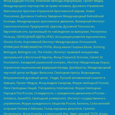
Фонд Будущее России, Компания свободы информации, Проект Медиа,
Международное партнерство за права человека, Духовное Управление
Евангельских Христиан Украинской Христианской Церкви, Новое
Поколение, Духовное Учебное Заведение Международный Библейский
Колледж, Международное христианское движение, Всемирный Институт
Саентологических Предприятий, Церковь Духовной Технологии,
Европейская сеть организаций по наблюдению за выборами, Республика
Польша, СВОБОДНЫЙ ИДЕЛЬ-УРАЛ, Ассоциация развития журналистики,
IStories fonds, Королевский Институт Международных Отношений,
КРИМСЬКА ПРАВОЗАХИСНА ГРУПА, Фонд имени Генриха Бёлля, Stichting
Bellingcat, Bellingcat Ltd, The Insider, Институт правовой инициативы
Центральной и Восточной Европы, Фонд Открытой Эстонии, Calvert 22
Foundation, Канадский украинский конгресс, Институт Макдональда-Лорье,
Украинская национальная федерация Канады, Декабристы, Международный
научный центр им Вудро Вильсона, Свободная пресса, Возрождение,
Всеукраинский духовный центр , Риддл, Русский антивоенный комитет в
Швеции, Проект Медуза, Фонд Андрея Сахарова, Форум свободной России,
Лига Свободных Наций, Transparеncy International, Форум Свободных
Народов ПостРоссии, Солидарность с гражданским движением в России –
Solidarus, КрымSOS, Свободный университет, Институт государственного
управления, Форум гражданского общества Россия, Беллона, Союз жителей
островов Тисима и Хабомаи, Съезд народных депутатов, Гринпис
Интернешнл, Фонд борьбы с коррупцией Инк, Завет церквей TCCN, Агора,