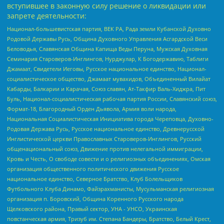
вступившее в законную силу решение о ликвидации или
запрете деятельности:
Национал-большевистская партия, ВЕК РА, Рада земли Кубанской Духовно
Родовой Державы Русь, Община Духовного Управления Асгардской Веси
Беловодья, Славянская Община Капища Веды Перуна, Мужская Духовная
Семинария Староверов-Инглингов, Нурджулар, К Богодержавию, Таблиги
Джамаат, Свидетели Иеговы, Русское национальное единство, Национал-
социалистическое общество, Джамаат мувахидов, Объединенный Вилайат
Кабарды, Балкарии и Карачая, Союз славян, Ат-Такфир Валь-Хиджра, Пит
Буль, Национал-социалистическая рабочая партия России, Славянский союз,
Формат-18, Благородный Орден Дьявола, Армия воли народа,
Национальная Социалистическая Инициатива города Череповца, Духовно-
Родовая Держава Русь, Русское национальное единство, Древнерусской
Инглистической церкви Православных Староверов-Инглингов, Русский
общенациональный союз, Движение против нелегальной иммиграции,
Кровь и Честь, О свободе совести и о религиозных объединениях, Омская
организация общественного политического движения Русское
национальное единство, Северное Братство, Клуб Болельщиков
Футбольного Клуба Динамо, Файзрахманисты, Мусульманская религиозная
организация п. Боровский, Община Коренного Русского народа
Щелковского района, Правый сектор, УНА - УНСО, Украинская
повстанческая армия, Тризуб им. Степана Бандеры, Братство, Белый Крест,