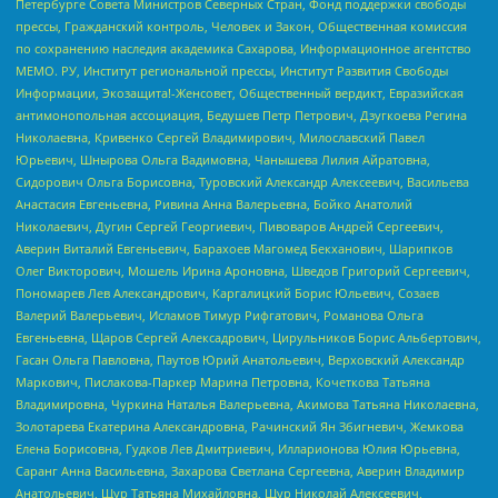
Петербурге Совета Министров Северных Стран, Фонд поддержки свободы
прессы, Гражданский контроль, Человек и Закон, Общественная комиссия
по сохранению наследия академика Сахарова, Информационное агентство
МЕМО. РУ, Институт региональной прессы, Институт Развития Свободы
Информации, Экозащита!-Женсовет, Общественный вердикт, Евразийская
антимонопольная ассоциация, Бедушев Петр Петрович, Дзугкоева Регина
Николаевна, Кривенко Сергей Владимирович, Милославский Павел
Юрьевич, Шнырова Ольга Вадимовна, Чанышева Лилия Айратовна,
Сидорович Ольга Борисовна, Туровский Александр Алексеевич, Васильева
Анастасия Евгеньевна, Ривина Анна Валерьевна, Бойко Анатолий
Николаевич, Дугин Сергей Георгиевич, Пивоваров Андрей Сергеевич,
Аверин Виталий Евгеньевич, Барахоев Магомед Бекханович, Шарипков
Олег Викторович, Мошель Ирина Ароновна, Шведов Григорий Сергеевич,
Пономарев Лев Александрович, Каргалицкий Борис Юльевич, Созаев
Валерий Валерьевич, Исламов Тимур Рифгатович, Романова Ольга
Евгеньевна, Щаров Сергей Алексадрович, Цирульников Борис Альбертович,
Гасан Ольга Павловна, Паутов Юрий Анатольевич, Верховский Александр
Маркович, Пислакова-Паркер Марина Петровна, Кочеткова Татьяна
Владимировна, Чуркина Наталья Валерьевна, Акимова Татьяна Николаевна,
Золотарева Екатерина Александровна, Рачинский Ян Збигневич, Жемкова
Елена Борисовна, Гудков Лев Дмитриевич, Илларионова Юлия Юрьевна,
Саранг Анна Васильевна, Захарова Светлана Сергеевна, Аверин Владимир
Анатольевич, Щур Татьяна Михайловна, Щур Николай Алексеевич,