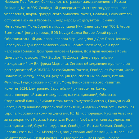
Народов ПостРоссии, Солидарность с гражданским движением в России –
Solidarus, КрымSOS, Свободный университет, Институт государственного
управления, Форум гражданского общества Россия, Беллона, Союз жителей
островов Тисима и Хабомаи, Съезд народных депутатов, Гринпис
Интернешнл, Фонд борьбы с коррупцией Инк, Завет церквей TCCN, Агора,
Всемирный фонд природы, BDR Novaja Gazeta-Europe, Алтай проект,
Образовательный дом прав человека Чернигов, Фонд Дом Прав Человека,
Белорусский дом прав человека имени Бориса Звозскова, Дом прав
человека Тбилиси, Дом прав человека Ереван, Дом прав человека Крым,
Центр дикого лосося, TVR Studios, ТВ Дождь, Центр европейских
исследований им Вилфрида Мартенса, Сетевое объединение журналистов
расследователей, АЛЛАТРА, За свободную Россию, Свободная Бурятия, Uralic,
UnKremlin, Международная федерация транспортных рабочих, ИстЧам
Финланд, Гудзоновский институт, Фонд Демократического Развития,
Комитет-2024, Центрально-Европейский университет, Центр
восточноевропейских и международных исследований, Общество
Сторожевой башни, Библии и трактатов Свидетелей Иеговы, Гражданский
Совет, Центр анализа европейской политики, Академическая сеть Восточная
Европа, Российский комитет действия, РЭНД корпорейшн, Русская Америка
за демократию в России, Настоящая Россия, Глобальная сеть журналистов-
расследователей, Служба поддержки, Свободная Россия Берлин, Свободная
Россия Северный Рейн-Вестфалия, Фонд глобальной помощи, Антивоенный
комитет России, Russie-Libertes, La Asocicion de Rusos Libres, Союз за