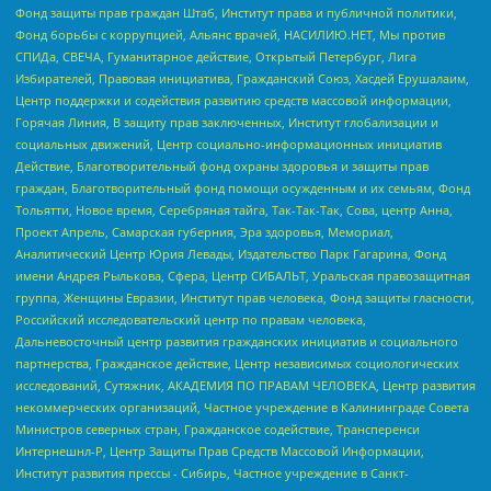
Фонд защиты прав граждан Штаб, Институт права и публичной политики,
Фонд борьбы с коррупцией, Альянс врачей, НАСИЛИЮ.НЕТ, Мы против
СПИДа, СВЕЧА, Гуманитарное действие, Открытый Петербург, Лига
Избирателей, Правовая инициатива, Гражданский Союз, Хасдей Ерушалаим,
Центр поддержки и содействия развитию средств массовой информации,
Горячая Линия, В защиту прав заключенных, Институт глобализации и
социальных движений, Центр социально-информационных инициатив
Действие, Благотворительный фонд охраны здоровья и защиты прав
граждан, Благотворительный фонд помощи осужденным и их семьям, Фонд
Тольятти, Новое время, Серебряная тайга, Так-Так-Так, Сова, центр Анна,
Проект Апрель, Самарская губерния, Эра здоровья, Мемориал,
Аналитический Центр Юрия Левады, Издательство Парк Гагарина, Фонд
имени Андрея Рылькова, Сфера, Центр СИБАЛЬТ, Уральская правозащитная
группа, Женщины Евразии, Институт прав человека, Фонд защиты гласности,
Российский исследовательский центр по правам человека,
Дальневосточный центр развития гражданских инициатив и социального
партнерства, Гражданское действие, Центр независимых социологических
исследований, Сутяжник, АКАДЕМИЯ ПО ПРАВАМ ЧЕЛОВЕКА, Центр развития
некоммерческих организаций, Частное учреждение в Калининграде Совета
Министров северных стран, Гражданское содействие, Трансперенси
Интернешнл-Р, Центр Защиты Прав Средств Массовой Информации,
Институт развития прессы - Сибирь, Частное учреждение в Санкт-