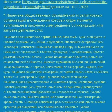
Источник:
http://nac.gov.ru/terroristicheskie-i-ekstremistskie-
organizacii-i-materialy.html
данные на
16.11.2023
* Перечень общественных объединений и религиозных
организаций в отношении которых судом принято
вступившее в законную силу решение о ликвидации или
запрете деятельности:
Национал-большевистская партия, ВЕК РА, Рада земли Кубанской Духовно
Родовой Державы Русь, Община Духовного Управления Асгардской Веси
Беловодья, Славянская Община Капища Веды Перуна, Мужская Духовная
Семинария Староверов-Инглингов, Нурджулар, К Богодержавию, Таблиги
Джамаат, Свидетели Иеговы, Русское национальное единство, Национал-
социалистическое общество, Джамаат мувахидов, Объединенный Вилайат
Кабарды, Балкарии и Карачая, Союз славян, Ат-Такфир Валь-Хиджра, Пит
Буль, Национал-социалистическая рабочая партия России, Славянский союз,
Формат-18, Благородный Орден Дьявола, Армия воли народа,
Национальная Социалистическая Инициатива города Череповца, Духовно-
Родовая Держава Русь, Русское национальное единство, Древнерусской
Инглистической церкви Православных Староверов-Инглингов, Русский
общенациональный союз, Движение против нелегальной иммиграции,
Кровь и Честь, О свободе совести и о религиозных объединениях, Омская
организация общественного политического движения Русское
национальное единство, Северное Братство, Клуб Болельщиков