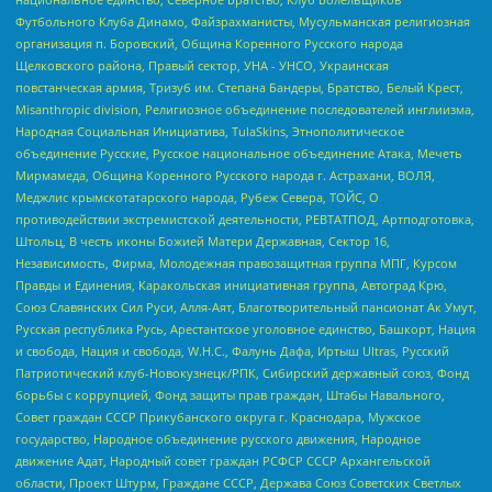
Футбольного Клуба Динамо, Файзрахманисты, Мусульманская религиозная
организация п. Боровский, Община Коренного Русского народа
Щелковского района, Правый сектор, УНА - УНСО, Украинская
повстанческая армия, Тризуб им. Степана Бандеры, Братство, Белый Крест,
Misanthropic division, Религиозное объединение последователей инглиизма,
Народная Социальная Инициатива, TulaSkins, Этнополитическое
объединение Русские, Русское национальное объединение Атака, Мечеть
Мирмамеда, Община Коренного Русского народа г. Астрахани, ВОЛЯ,
Меджлис крымскотатарского народа, Рубеж Севера, ТОЙС, О
противодействии экстремистской деятельности, РЕВТАТПОД, Артподготовка,
Штольц, В честь иконы Божией Матери Державная, Сектор 16,
Независимость, Фирма, Молодежная правозащитная группа МПГ, Курсом
Правды и Единения, Каракольская инициативная группа, Автоград Крю,
Союз Славянских Сил Руси, Алля-Аят, Благотворительный пансионат Ак Умут,
Русская республика Русь, Арестантское уголовное единство, Башкорт, Нация
и свобода, Нация и свобода, W.H.С., Фалунь Дафа, Иртыш Ultras, Русский
Патриотический клуб-Новокузнецк/РПК, Сибирский державный союз, Фонд
борьбы с коррупцией, Фонд защиты прав граждан, Штабы Навального,
Совет граждан СССР Прикубанского округа г. Краснодара, Мужское
государство, Народное объединение русского движения, Народное
движение Адат, Народный совет граждан РСФСР СССР Архангельской
области, Проект Штурм, Граждане СССР, Держава Союз Советских Светлых