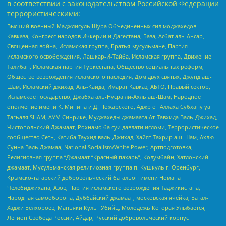
в соответствии с законодательством Российской Федерации
террористическими:
Высший военный Маджлисуль Шура Объединенных сил моджахедов
Кавказа, Конгресс народов Ичкерии и Дагестана, База, Асбат аль-Ансар,
Священная война, Исламская группа, Братья-мусульмане, Партия
исламского освобождения, Лашкар-И-Тайба, Исламская группа, Движение
Талибан, Исламская партия Туркестана, Общество социальных реформ,
Общество возрождения исламского наследия, Дом двух святых, Джунд аш-
Шам, Исламский джихад, Аль-Каида, Имарат Кавказ, АБТО, Правый сектор,
Исламское государство, Джабха аль-Нусра ли-Ахль аш-Шам, Народное
ополчение имени К. Минина и Д. Пожарского, Аджр от Аллаха Субхану уа
Тагьаля SHAM, АУМ Синрике, Муджахеды джамаата Ат-Тавхида Валь-Джихад,
Чистопольский Джамаат, Рохнамо ба суи давлати исломи, Террористическое
сообщество Сеть, Катиба Таухид валь-Джихад, Хайят Тахрир аш-Шам, Ахлю
Сунна Валь Джамаа, National Socialism/White Power, Артподготовка,
Религиозная группа “Джамаат “Красный пахарь”, Колумбайн, Хатлонский
джамаат, Мусульманская религиозная группа п. Кушкуль г. Оренбург,
Крымско-татарский добровольческий батальон имени Номана
Челебиджихана, Азов, Партия исламского возрождения Таджикистана,
Народная самооборона, Дуббайский джамаат, московская ячейка, Батал-
Хаджи Белхороев, Маньяки Культ Убийц, Молодёжь Которая Улыбается,
Легион Свобода России, Айдар, Русский добровольческий корпус