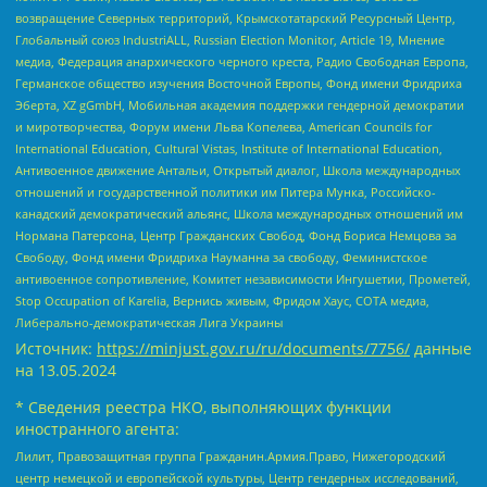
возвращение Северных территорий, Крымскотатарский Ресурсный Центр,
Глобальный союз IndustriALL, Russian Election Monitor, Article 19, Мнение
медиа, Федерация анархического черного креста, Радио Свободная Европа,
Германское общество изучения Восточной Европы, Фонд имени Фридриха
Эберта, XZ gGmbH, Мобильная академия поддержки гендерной демократии
и миротворчества, Форум имени Льва Копелева, American Councils for
International Education, Cultural Vistas, Institute of International Education,
Антивоенное движение Антальи, Открытый диалог, Школа международных
отношений и государственной политики им Питера Мунка, Российско-
канадский демократический альянс, Школа международных отношений им
Нормана Патерсона, Центр Гражданских Свобод, Фонд Бориса Немцова за
Свободу, Фонд имени Фридриха Науманна за свободу, Феминистское
антивоенное сопротивление, Комитет независимости Ингушетии, Прометей,
Stop Occupation of Karelia, Вернись живым, Фридом Хаус, СОТА медиа,
Либерально-демократическая Лига Украины
Источник:
https://minjust.gov.ru/ru/documents/7756/
данные
на
13.05.2024
* Сведения реестра НКО, выполняющих функции
иностранного агента:
Лилит, Правозащитная группа Гражданин.Армия.Право, Нижегородский
центр немецкой и европейской культуры, Центр гендерных исследований,