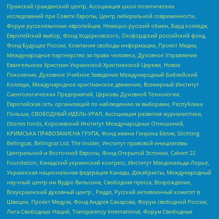
Пражский гражданский центр, Ассоциация школ политических
исследований при Совете Европы, Центр либеральной современности,
Форум русскоязычных европейцев, Немецко-русский обмен, Бард колледж,
Европейский выбор, Фонд Ходорковского, Оксфордский российский фонд,
Фонд Будущее России, Компания свободы информации, Проект Медиа,
Международное партнерство за права человека, Духовное Управление
Евангельских Христиан Украинской Христианской Церкви, Новое
Поколение, Духовное Учебное Заведение Международный Библейский
Колледж, Международное христианское движение, Всемирный Институт
Саентологических Предприятий, Церковь Духовной Технологии,
Европейская сеть организаций по наблюдению за выборами, Республика
Польша, СВОБОДНЫЙ ИДЕЛЬ-УРАЛ, Ассоциация развития журналистики,
IStories fonds, Королевский Институт Международных Отношений,
КРИМСЬКА ПРАВОЗАХИСНА ГРУПА, Фонд имени Генриха Бёлля, Stichting
Bellingcat, Bellingcat Ltd, The Insider, Институт правовой инициативы
Центральной и Восточной Европы, Фонд Открытой Эстонии, Calvert 22
Foundation, Канадский украинский конгресс, Институт Макдональда-Лорье,
Украинская национальная федерация Канады, Декабристы, Международный
научный центр им Вудро Вильсона, Свободная пресса, Возрождение,
Всеукраинский духовный центр , Риддл, Русский антивоенный комитет в
Швеции, Проект Медуза, Фонд Андрея Сахарова, Форум свободной России,
Лига Свободных Наций, Transparеncy International, Форум Свободных