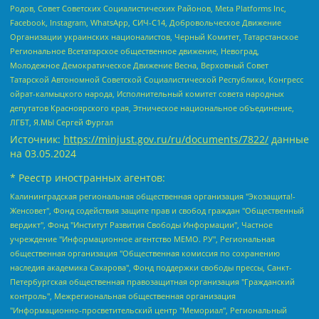
Родов, Совет Советских Социалистических Районов, Meta Platforms Inc,
Facebook, Instagram, WhatsApp, СИЧ-С14, Добровольческое Движение
Организации украинских националистов, Черный Комитет, Татарстанское
Региональное Всетатарское общественное движение, Невоград,
Молодежное Демократическое Движение Весна, Верховный Совет
Татарской Автономной Советской Социалистической Республики, Конгресс
ойрат-калмыцкого народа, Исполнительный комитет совета народных
депутатов Красноярского края, Этническое национальное объединение,
ЛГБТ, Я.МЫ Сергей Фургал
Источник:
https://minjust.gov.ru/ru/documents/7822/
данные
на
03.05.2024
* Реестр иностранных агентов:
Калининградская региональная общественная организация "Экозащита!-Женсовет", Фонд содействия защите прав и свобод граждан "Общественный вердикт", Фонд "Институт Развития Свободы Информации", Частное учреждение "Информационное агентство МЕМО. РУ", Региональная общественная организация "Общественная комиссия по сохранению наследия академика Сахарова", Фонд поддержки свободы прессы, Санкт-Петербургская общественная правозащитная организация "Гражданский контроль", Межрегиональная общественная организация "Информационно-просветительский центр "Мемориал", Региональный Фонд "Центр Защиты Прав Средств Массовой Информации", с 05.12.2023 Фонд "Центр Защиты Прав Средств массовой информации", Региональная общественная благотворительная организация помощи беженцам и мигрантам "Гражданское содействие", Негосударственное образовательное учреждение дополнительного профессионального образования (повышение квалификации) специалистов "АКАДЕМИЯ ПО ПРАВАМ ЧЕЛОВЕКА", Свердловская региональная общественная организация "Сутяжник", Автономная некоммерческая организация "Центр независимых социологических исследований", Союз общественных объединений "Российский исследовательский центр по правам человека", Региональное общественное учреждение научно-информационный центр "МЕМОРИАЛ", Некоммерческая организация "Фонд защиты гласности", Автономная некоммерческая организация "Институт прав человека", Городская общественная организация "Екатеринбургское общество "МЕМОРИАЛ", Городская общественная организация "Рязанское историко-просветительское и правозащитное общество "Мемориал" (Рязанский Мемориал), Челябинский региональный орган общественной самодеятельности – женское общественное объединение "Женщины Евразии", Челябинский региональный орган общественной самодеятельности "Уральская правозащитная группа", Фонд содействия защите здоровья и социальной справедливости имени Андрея Рылькова, Автономная Некоммерческая Организация "Аналитический Центр Юрия Левады", Автономная некоммерческая организация социальной поддержки населения "Проект Апрель", Региональная общественная организация помощи женщинам и детям, находящимся в кризисной ситуации "Информационно-методический центр "Анна", Фонд содействия развитию массовых коммуникаций и правовому просвещению "Так-так-Так", Фонд содействия устойчивому развитию "Серебряная тайга", Свердловский региональный общественный фонд социальных проектов "Новое время", "Idel.Реалии", Кавказ.Реалии, Крым.Реалии, Телеканал Настоящее Время, Татаро-башкирская служба Радио Свобода (Azatliq Radiosi), Радио Свободная Европа/Радио Свобода (PCE/PC), "Сибирь.Реалии", "Фактограф", Благотворительный фонд помощи осужденным и их семьям, Автономная некоммерческая организация "Институт глобализации и социальных движений", Фонд "В защиту прав заключенных", Частное учреждение "Центр поддержки и содействия развитию средств массовой информации", Пензенский региональный общественный благотворительный фонд "Гражданский союз", "Север.Реалии", Некоммерческая организация Фонд "Правовая инициатива", Общество с ограниченной ответственностью "Радио Свободная Европа/Радио Свобода", Чешское информационное агентство "MEDIUM-ORIENT", Красноярская региональная общественная организация "Мы против СПИДа", Камалягин Денис Николаевич, Маркелов Сергей Евгеньевич, Пономарев Лев Александрович, Савицкая Людмила Алексеевна, Автономная некоммерческая организация "Центр по работе с проблемой насилия "НАСИЛИЮ.НЕТ", Межрегиональный профессиональный союз работников здравоохранения "Альянс врачей", Юридическое лицо, зарегистрированное в Латвийской Республике, SIA "Medusa Project" (регистрационный номер 40103797863, дата регистрации 10.06.2014), Некоммерческая организация "Фонд по борьбе с коррупцией", Автономная некоммерческая организация "Институт права и публичной политики", Баданин Роман Сергеевич, Гликин Максим Александрович, Железнова Мария Михайловна, Лукьянова Юлия Сергеевна, Маетная Елизавета Витальевна, Маняхин Петр Борисович, Чуракова Ольга Владимировна, Ярош Юлия Петровна, Юридическое лицо "The Insider SIA", зарегистрированное в Риге, Латвийская Республика (дата регистрации 26.06.2015), являющееся администратором доменного имени интернет-издания "The Insider SIA", https://theins.ru, Постернак Алексей Евгеньевич, Рубин Михаил Аркадьевич, Анин Роман Александрович, Юридическое лицо Istories fonds, зарегистрированное в Латвийской Республике (регистрационный номер 50008295751, дата регистрации 24.02.2020), Великовский Дмитрий Александрович, Долинина Ирина Николаевна, Мароховская Алеся Алексеевна, Шлейнов Роман Юрьевич, Шмагун Олеся Валентиновна, Общество с ограниченной ответственностью "Альтаир 2021", Общество с ограниченной ответственностью "Вега 2021", Общество с ограниченной ответственностью "Главный редактор 2021", Общество с ограниченной ответственностью "Ромашки монолит", Важенков Артем Валерьевич, Ивановская областная общественная организация "Центр гендерных исследований", Гурман Юрий Альбертович, Медиапроект "ОВД-Инфо", Егоров Владимир Владимирович, Жилинский Владимир Александрович, Общество с ограниченной ответственностью "ЗП", Иванова София Юрьевна, Карезина Инна Павловна, Кильтау Екатерина Викторовна, Петров Алексей Викторович, Пискунов Сергей Евгеньевич, Смирнов Сергей Сергеевич, Тихонов Михаил Сергеевич, Общество с ограниченной ответственностью "ЖУРНАЛИСТ-ИНОСТРАННЫЙ АГЕНТ", Арапова Галина Юрьевна, Вольтская Татьяна Анатольевна, Американская компания "Mason G.E.S. Anonymous Foundation" (США), являющаяся владельцем интернет-издания https://mnews.world/, Компания "Stichting Bellingcat", зарегистрированная в Нидерландах (дата регистрации 11.07.2018), Захаров Андрей Вячеславович, Клепиковская Екатерина Дмитриевна, Общество с ограниченной ответственностью "МЕМО", Перл Роман Александрович, Симонов Евгений Алексеевич, Соловьева Елена Анатольевна, Сотников Даниил Владимирович, Сурначева Елизавета Дмитриевна, Автономная некоммерческая организация по защите прав человека и информированию населения "Якутия – Наше Мнение", Общество с ограниченной ответственностью "Москоу диджитал медиа", с 26.01.2023 Общество с ограниченной ответственностью "Чайка Белые сады", Ветошкина Валерия Валерьевна, Заговора Максим Александрович, Межрегиональное общественное движение "Российская ЛГБТ - сеть", Оленичев Максим Владимирович, Павлов Иван Юрьевич, Скворцова Елена Сергеевна, Общество с ограниченной ответственностью "Как бы инагент", Кочетков Игорь Викторович, Общество с ограниченной ответственностью "Честные выборы", Еланчик Олег Александрович, Общество с ограниченной ответственностью "Нобелевский призыв", Гималова Регина Эмилевна, Григорьев Андрей Валерьевич, Григорьева Алина Александровна, Ассоциация по содействию защите прав призывников, альтернативнослужащих и военнослужащих "Правозащитная группа "Гражданин.Армия.Право", Хисамова Регина Фаритовна, Автономная некоммерческая организация по реализации социально-правовых программ "Лилит", Дальневосточное общественное движение "Маяк", Санкт-Петербургская ЛГБТ-инициативная группа "Выход", Инициативная группа ЛГБТ+ "Реверс", Алексеев Андрей Викторович, Бекбулатова Таисия Львовна, Беляев Иван Михайлович, Владыкина Елена Сергеевна, Гельман Марат Александрович, Никульшина Вероника Юрьевна, Толоконникова Надежда Андреевна, Шендерович Виктор Анатольевич, Общество с ограниченной ответственностью "Данное сообщение", Общество с ограниченной ответственностью Издательский дом "Новая глава", Айнбиндер Александра Александровна, Московский комьюнити-центр для ЛГБТ+инициатив, Благотворительный фонд развития филантропии, Deutsche Welle (Германия, Kurt-Schumacher-Strasse 3, 53113 Bonn), Борзунова Мария Михайловна, Воробьев Виктор Викторович, Голубева Анна Львовна, Константинова Алла Михайловна, Малкова Ирина Владимировна, Мурадов Мурад Абдулгалимович, Осетинская Елизавета Николаевна, Понасенков Евгений Николаевич, Ганапольский Матвей Юрьевич, Киселев Евгений Алексеевич, Борухович Ирина Григорьевна, Дремин Иван Тимофеевич, Дубровский Дмитрий Викторович, Красноярская региональная общественная организация поддержки и развития альтернативных образовательных технологий и межкультурных коммуникаций "ИНТЕРРА", Маяковская Екатерина Алексеевна, Фейгин Марк Захарович, Филимонов Андрей Викторович, Дзугкоева Регина Николаевна, Доброхотов Роман Александрович, Дудь Юрий Александрович, Елкин Сергей Владимирович, Кругликов Кирилл Игоревич, Сабунаева Мария Леонидовна, Семенов Алексей Владимирович, Шаинян Карен Багратович, Шульман Екатерина Михайловна, Асафьев Артур Валерьевич, Вахштайн Виктор Семенович, Венедиктов Алексей Алексеевич, Лушникова Екатерина Евгеньевна, Волков Леонид Михайлович, Невзоров Александр Глебович, Пархоменко Сергей Борисович, Сироткин Ярослав Николаевич, Кара-Мурза Владимир Владимирович, Баранова Наталья Владимировна, Гозман Леонид Яковлевич, Кагарлицкий Борис Юльевич, Климарев Михаил Валерьевич, Милов Владимир Станиславович, Автономная некоммерческая организация Краснодарский центр современного искусства "Типография", Моргенштерн Алишер Тагирович, Соболь Любовь Эдуардовна, Общество с ограниченной ответственностью "ЛИЗА НОРМ", Каспаров Гарри Кимович, Ходорковский Михаил Борисович, Общество с ограниченной ответственностью "Апрельские тезисы", Данилович Ирина Брониславовна, Кашин Олег Владимирович, Петров Николай Владимирович, Пивоваров Алексей Владимирович, Соколов Михаил Владимирович, Цветкова Юлия Владимировна, Чичваркин Евгений Александрович, Комитет против пыток/Команда против пыток, Общество с ограниченной ответственностью "Первый научный", Общество с ограниченной ответственностью "Вертолет и ко", Белоцерковская Вероника Борисовна, Кац Максим Евгеньевич, Лазарева Татьяна Юрьевна, Шаведдинов Руслан Табризович, Яшин Илья Валерьевич, Общество с ограниченной ответственностью "Иноагент ААВ", Алешковский Дмитрий Петрович, Альбац Евгения Марковна, Быков Дмитрий Львович, Галямина Юлия Евгеньевна, Лойко Сергей Леонидович, Мартынов Кирилл Константинович, Медведев Сергей Александрович, Крашенинников Федор Геннадиевич, Гордеева Катерина Вл