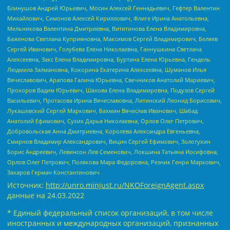
Блинушов Андрей Юрьевич, Мосин Алексей Геннадьевич, Гефтер Валентин
Михайлович, Симонов Алексей Кириллович, Флиге Ирина Анатольевна,
Мельникова Валентина Дмитриевна, Вититинова Елена Владимировна,
Баженова Светлана Куприяновна, Максимов Сергей Владимирович, Беляев
Сергей Иванович, Голубева Елена Николаевна, Ганнушкина Светлана
Алексеевна, Закс Елена Владимировна, Буртина Елена Юрьевна, Гендель
Людмила Залмановна, Кокорина Екатерина Алексеевна, Шуманов Илья
Вячеславович, Арапова Галина Юрьевна, Свечников Анатолий Мариевич,
Прохоров Вадим Юрьевич, Шахова Елена Владимировна, Подузов Сергей
Васильевич, Протасова Ирина Вячеславовна, Литинский Леонид Борисович,
Лукашевский Сергей Маркович, Бахмин Вячеслав Иванович, Шабад
Анатолий Ефимович, Сухих Дарья Николаевна, Орлов Олег Петрович,
Добровольская Анна Дмитриевна, Королева Александра Евгеньевна,
Смирнов Владимир Александрович, Вицин Сергей Ефимович, Золотухин
Борис Андреевич, Левинсон Лев Семенович, Локшина Татьяна Иосифовна,
Орлов Олег Петрович, Полякова Мара Федоровна, Резник Генри Маркович,
Захаров Герман Константинович
Источник:
http://unro.minjust.ru/NKOForeignAgent.aspx
данные на
24.03.2022
* Единый федеральный список организаций, в том числе
иностранных и международных организаций, признанных