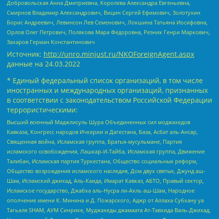
Добровольская Анна Дмитриевна, Королева Александра Евгеньевна,
Смирнов Владимир Александрович, Вицин Сергей Ефимович, Золотухин
Борис Андреевич, Левинсон Лев Семенович, Локшина Татьяна Иосифовна,
Орлов Олег Петрович, Полякова Мара Федоровна, Резник Генри Маркович,
Захаров Герман Константинович
Источник:
http://unro.minjust.ru/NKOForeignAgent.aspx
данные на
24.03.2022
* Единый федеральный список организаций, в том числе
иностранных и международных организаций, признанных
в соответствии с законодательством Российской Федерации
террористическими:
Высший военный Маджлисуль Шура Объединенных сил моджахедов
Кавказа, Конгресс народов Ичкерии и Дагестана, База, Асбат аль-Ансар,
Священная война, Исламская группа, Братья-мусульмане, Партия
исламского освобождения, Лашкар-И-Тайба, Исламская группа, Движение
Талибан, Исламская партия Туркестана, Общество социальных реформ,
Общество возрождения исламского наследия, Дом двух святых, Джунд аш-
Шам, Исламский джихад, Аль-Каида, Имарат Кавказ, АБТО, Правый сектор,
Исламское государство, Джабха аль-Нусра ли-Ахль аш-Шам, Народное
ополчение имени К. Минина и Д. Пожарского, Аджр от Аллаха Субхану уа
Тагьаля SHAM, АУМ Синрике, Муджахеды джамаата Ат-Тавхида Валь-Джихад,