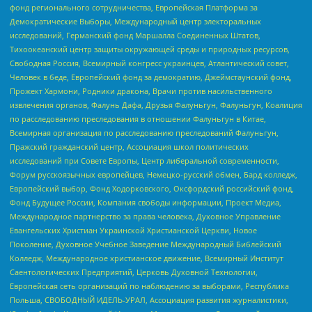
фонд регионального сотрудничества, Европейская Платформа за
Демократические Выборы, Международный центр электоральных
исследований, Германский фонд Маршалла Соединенных Штатов,
Тихоокеанский центр защиты окружающей среды и природных ресурсов,
Свободная Россия, Всемирный конгресс украинцев, Атлантический совет,
Человек в беде, Европейский фонд за демократию, Джеймстаунский фонд,
Прожект Хармони, Родники дракона, Врачи против насильственного
извлечения органов, Фалунь Дафа, Друзья Фалуньгун, Фалуньгун, Коалиция
по расследованию преследования в отношении Фалуньгун в Китае,
Всемирная организация по расследованию преследований Фалуньгун,
Пражский гражданский центр, Ассоциация школ политических
исследований при Совете Европы, Центр либеральной современности,
Форум русскоязычных европейцев, Немецко-русский обмен, Бард колледж,
Европейский выбор, Фонд Ходорковского, Оксфордский российский фонд,
Фонд Будущее России, Компания свободы информации, Проект Медиа,
Международное партнерство за права человека, Духовное Управление
Евангельских Христиан Украинской Христианской Церкви, Новое
Поколение, Духовное Учебное Заведение Международный Библейский
Колледж, Международное христианское движение, Всемирный Институт
Саентологических Предприятий, Церковь Духовной Технологии,
Европейская сеть организаций по наблюдению за выборами, Республика
Польша, СВОБОДНЫЙ ИДЕЛЬ-УРАЛ, Ассоциация развития журналистики,