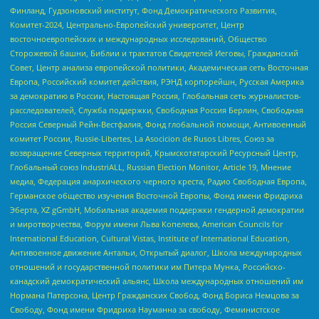
Финланд, Гудзоновский институт, Фонд Демократического Развития,
Комитет-2024, Центрально-Европейский университет, Центр
восточноевропейских и международных исследований, Общество
Сторожевой башни, Библии и трактатов Свидетелей Иеговы, Гражданский
Совет, Центр анализа европейской политики, Академическая сеть Восточная
Европа, Российский комитет действия, РЭНД корпорейшн, Русская Америка
за демократию в России, Настоящая Россия, Глобальная сеть журналистов-
расследователей, Служба поддержки, Свободная Россия Берлин, Свободная
Россия Северный Рейн-Вестфалия, Фонд глобальной помощи, Антивоенный
комитет России, Russie-Libertes, La Asocicion de Rusos Libres, Союз за
возвращение Северных территорий, Крымскотатарский Ресурсный Центр,
Глобальный союз IndustriALL, Russian Election Monitor, Article 19, Мнение
медиа, Федерация анархического черного креста, Радио Свободная Европа,
Германское общество изучения Восточной Европы, Фонд имени Фридриха
Эберта, XZ gGmbH, Мобильная академия поддержки гендерной демократии
и миротворчества, Форум имени Льва Копелева, American Councils for
International Education, Cultural Vistas, Institute of International Education,
Антивоенное движение Антальи, Открытый диалог, Школа международных
отношений и государственной политики им Питера Мунка, Российско-
канадский демократический альянс, Школа международных отношений им
Нормана Патерсона, Центр Гражданских Свобод, Фонд Бориса Немцова за
Свободу, Фонд имени Фридриха Науманна за свободу, Феминистское