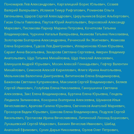
Пономарев Лев Александрович, Каргалицкий Борис Юльевич, Созаев
Валерий Валерьевич, Исламов Тимур Рифгатович, Романова Ольга
Евгеньевна, Щаров Сергей Алексадрович, Цирульников Борис Альбертович,
Гасан Ольга Павловна, Паутов Юрий Анатольевич, Верховский Александр
Маркович, Пислакова-Паркер Марина Петровна, Кочеткова Татьяна
Владимировна, Чуркина Наталья Валерьевна, Акимова Татьяна Николаевна,
Золотарева Екатерина Александровна, Рачинский Ян Збигневич, Жемкова
Елена Борисовна, Гудков Лев Дмитриевич, Илларионова Юлия Юрьевна,
Саранг Анна Васильевна, Захарова Светлана Сергеевна, Аверин Владимир
Анатольевич, Щур Татьяна Михайловна, Щур Николай Алексеевич,
Блинушов Андрей Юрьевич, Мосин Алексей Геннадьевич, Гефтер Валентин
Михайлович, Симонов Алексей Кириллович, Флиге Ирина Анатольевна,
Мельникова Валентина Дмитриевна, Вититинова Елена Владимировна,
Баженова Светлана Куприяновна, Максимов Сергей Владимирович, Беляев
Сергей Иванович, Голубева Елена Николаевна, Ганнушкина Светлана
Алексеевна, Закс Елена Владимировна, Буртина Елена Юрьевна, Гендель
Людмила Залмановна, Кокорина Екатерина Алексеевна, Шуманов Илья
Вячеславович, Арапова Галина Юрьевна, Свечников Анатолий Мариевич,
Прохоров Вадим Юрьевич, Шахова Елена Владимировна, Подузов Сергей
Васильевич, Протасова Ирина Вячеславовна, Литинский Леонид Борисович,
Лукашевский Сергей Маркович, Бахмин Вячеслав Иванович, Шабад
Анатолий Ефимович, Сухих Дарья Николаевна, Орлов Олег Петрович,