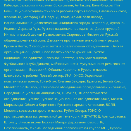
Кабарды, Балкарии и Карачая, Союз славян, Ат-Такфир Валь-Хиджра, Пит
Буль, Национал-социалистическая рабочая партия России, Славянский союз,
Формат-18, Благородный Орден Дьявола, Армия воли народа,
Национальная Социалистическая Инициатива города Череповца, Духовно-
Родовая Держава Русь, Русское национальное единство, Древнерусской
Инглистической церкви Православных Староверов-Инглингов, Русский
общенациональный союз, Движение против нелегальной иммиграции,
Кровь и Честь, О свободе совести и о религиозных объединениях, Омская
организация общественного политического движения Русское
национальное единство, Северное Братство, Клуб Болельщиков
Футбольного Клуба Динамо, Файзрахманисты, Мусульманская религиозная
организация п. Боровский, Община Коренного Русского народа
Щелковского района, Правый сектор, УНА - УНСО, Украинская
повстанческая армия, Тризуб им. Степана Бандеры, Братство, Белый Крест,
Misanthropic division, Религиозное объединение последователей инглиизма,
Народная Социальная Инициатива, TulaSkins, Этнополитическое
объединение Русские, Русское национальное объединение Атака, Мечеть
Мирмамеда, Община Коренного Русского народа г. Астрахани, ВОЛЯ,
Меджлис крымскотатарского народа, Рубеж Севера, ТОЙС, О
противодействии экстремистской деятельности, РЕВТАТПОД, Артподготовка,
Штольц, В честь иконы Божией Матери Державная, Сектор 16,
Независимость, Фирма, Молодежная правозащитная группа МПГ, Курсом