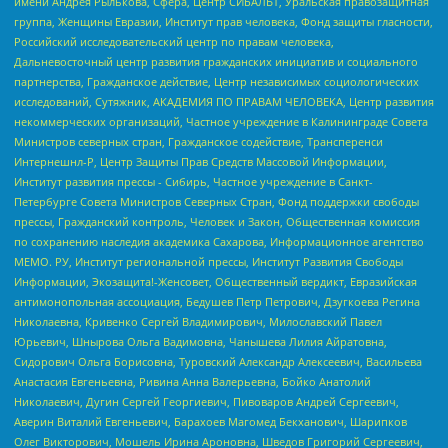
имени Андрея Рылькова, Сфера, Центр СИБАЛЬТ, Уральская правозащитная
группа, Женщины Евразии, Институт прав человека, Фонд защиты гласности,
Российский исследовательский центр по правам человека,
Дальневосточный центр развития гражданских инициатив и социального
партнерства, Гражданское действие, Центр независимых социологических
исследований, Сутяжник, АКАДЕМИЯ ПО ПРАВАМ ЧЕЛОВЕКА, Центр развития
некоммерческих организаций, Частное учреждение в Калининграде Совета
Министров северных стран, Гражданское содействие, Трансперенси
Интернешнл-Р, Центр Защиты Прав Средств Массовой Информации,
Институт развития прессы - Сибирь, Частное учреждение в Санкт-
Петербурге Совета Министров Северных Стран, Фонд поддержки свободы
прессы, Гражданский контроль, Человек и Закон, Общественная комиссия
по сохранению наследия академика Сахарова, Информационное агентство
МЕМО. РУ, Институт региональной прессы, Институт Развития Свободы
Информации, Экозащита!-Женсовет, Общественный вердикт, Евразийская
антимонопольная ассоциация, Бедушев Петр Петрович, Дзугкоева Регина
Николаевна, Кривенко Сергей Владимирович, Милославский Павел
Юрьевич, Шнырова Ольга Вадимовна, Чанышева Лилия Айратовна,
Сидорович Ольга Борисовна, Туровский Александр Алексеевич, Васильева
Анастасия Евгеньевна, Ривина Анна Валерьевна, Бойко Анатолий
Николаевич, Дугин Сергей Георгиевич, Пивоваров Андрей Сергеевич,
Аверин Виталий Евгеньевич, Барахоев Магомед Бекханович, Шарипков
Олег Викторович, Мошель Ирина Ароновна, Шведов Григорий Сергеевич,