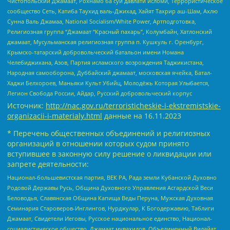
Чистопольский Джамаат, Рохнамо ба суи давлати исломи, Террористическое
сообщество Сеть, Катиба Таухид валь-Джихад, Хайят Тахрир аш-Шам, Ахлю
Сунна Валь Джамаа, National Socialism/White Power, Артподготовка,
Религиозная группа “Джамаат “Красный пахарь”, Колумбайн, Хатлонский
джамаат, Мусульманская религиозная группа п. Кушкуль г. Оренбург,
Крымско-татарский добровольческий батальон имени Номана
Челебиджихана, Азов, Партия исламского возрождения Таджикистана,
Народная самооборона, Дуббайский джамаат, московская ячейка, Батал-
Хаджи Белхороев, Маньяки Культ Убийц, Молодёжь Которая Улыбается,
Легион Свобода России, Айдар, Русский добровольческий корпус
Источник:
http://nac.gov.ru/terroristicheskie-i-ekstremistskie-
organizacii-i-materialy.html
данные на
16.11.2023
* Перечень общественных объединений и религиозных
организаций в отношении которых судом принято
вступившее в законную силу решение о ликвидации или
запрете деятельности:
Национал-большевистская партия, ВЕК РА, Рада земли Кубанской Духовно
Родовой Державы Русь, Община Духовного Управления Асгардской Веси
Беловодья, Славянская Община Капища Веды Перуна, Мужская Духовная
Семинария Староверов-Инглингов, Нурджулар, К Богодержавию, Таблиги
Джамаат, Свидетели Иеговы, Русское национальное единство, Национал-
социалистическое общество, Джамаат мувахидов, Объединенный Вилайат