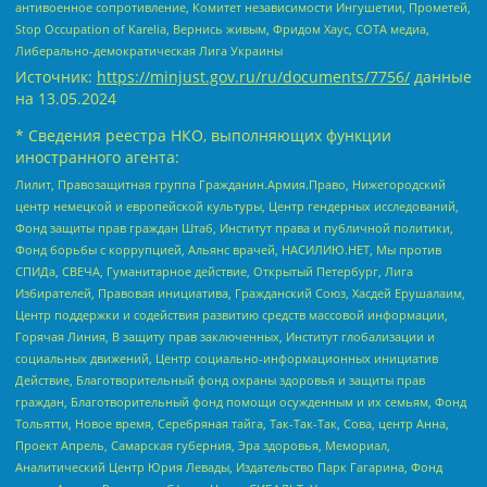
антивоенное сопротивление, Комитет независимости Ингушетии, Прометей,
Stop Occupation of Karelia, Вернись живым, Фридом Хаус, СОТА медиа,
Либерально-демократическая Лига Украины
Источник:
https://minjust.gov.ru/ru/documents/7756/
данные
на
13.05.2024
* Сведения реестра НКО, выполняющих функции
иностранного агента:
Лилит, Правозащитная группа Гражданин.Армия.Право, Нижегородский
центр немецкой и европейской культуры, Центр гендерных исследований,
Фонд защиты прав граждан Штаб, Институт права и публичной политики,
Фонд борьбы с коррупцией, Альянс врачей, НАСИЛИЮ.НЕТ, Мы против
СПИДа, СВЕЧА, Гуманитарное действие, Открытый Петербург, Лига
Избирателей, Правовая инициатива, Гражданский Союз, Хасдей Ерушалаим,
Центр поддержки и содействия развитию средств массовой информации,
Горячая Линия, В защиту прав заключенных, Институт глобализации и
социальных движений, Центр социально-информационных инициатив
Действие, Благотворительный фонд охраны здоровья и защиты прав
граждан, Благотворительный фонд помощи осужденным и их семьям, Фонд
Тольятти, Новое время, Серебряная тайга, Так-Так-Так, Сова, центр Анна,
Проект Апрель, Самарская губерния, Эра здоровья, Мемориал,
Аналитический Центр Юрия Левады, Издательство Парк Гагарина, Фонд