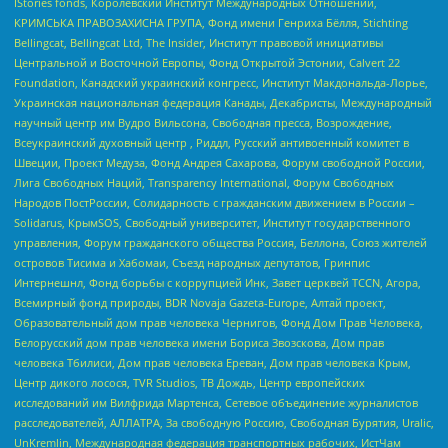
IStories fonds, Королевский Институт Международных Отношений,
КРИМСЬКА ПРАВОЗАХИСНА ГРУПА, Фонд имени Генриха Бёлля, Stichting
Bellingcat, Bellingcat Ltd, The Insider, Институт правовой инициативы
Центральной и Восточной Европы, Фонд Открытой Эстонии, Calvert 22
Foundation, Канадский украинский конгресс, Институт Макдональда-Лорье,
Украинская национальная федерация Канады, Декабристы, Международный
научный центр им Вудро Вильсона, Свободная пресса, Возрождение,
Всеукраинский духовный центр , Риддл, Русский антивоенный комитет в
Швеции, Проект Медуза, Фонд Андрея Сахарова, Форум свободной России,
Лига Свободных Наций, Transparеncy International, Форум Свободных
Народов ПостРоссии, Солидарность с гражданским движением в России –
Solidarus, КрымSOS, Свободный университет, Институт государственного
управления, Форум гражданского общества Россия, Беллона, Союз жителей
островов Тисима и Хабомаи, Съезд народных депутатов, Гринпис
Интернешнл, Фонд борьбы с коррупцией Инк, Завет церквей TCCN, Агора,
Всемирный фонд природы, BDR Novaja Gazeta-Europe, Алтай проект,
Образовательный дом прав человека Чернигов, Фонд Дом Прав Человека,
Белорусский дом прав человека имени Бориса Звозскова, Дом прав
человека Тбилиси, Дом прав человека Ереван, Дом прав человека Крым,
Центр дикого лосося, TVR Studios, ТВ Дождь, Центр европейских
исследований им Вилфрида Мартенса, Сетевое объединение журналистов
расследователей, АЛЛАТРА, За свободную Россию, Свободная Бурятия, Uralic,
UnKremlin, Международная федерация транспортных рабочих, ИстЧам