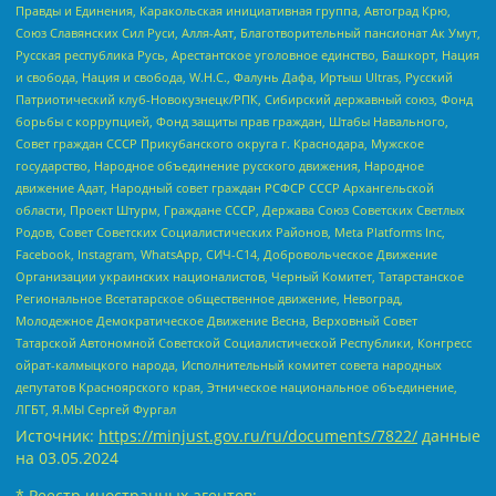
Правды и Единения, Каракольская инициативная группа, Автоград Крю,
Союз Славянских Сил Руси, Алля-Аят, Благотворительный пансионат Ак Умут,
Русская республика Русь, Арестантское уголовное единство, Башкорт, Нация
и свобода, Нация и свобода, W.H.С., Фалунь Дафа, Иртыш Ultras, Русский
Патриотический клуб-Новокузнецк/РПК, Сибирский державный союз, Фонд
борьбы с коррупцией, Фонд защиты прав граждан, Штабы Навального,
Совет граждан СССР Прикубанского округа г. Краснодара, Мужское
государство, Народное объединение русского движения, Народное
движение Адат, Народный совет граждан РСФСР СССР Архангельской
области, Проект Штурм, Граждане СССР, Держава Союз Советских Светлых
Родов, Совет Советских Социалистических Районов, Meta Platforms Inc,
Facebook, Instagram, WhatsApp, СИЧ-С14, Добровольческое Движение
Организации украинских националистов, Черный Комитет, Татарстанское
Региональное Всетатарское общественное движение, Невоград,
Молодежное Демократическое Движение Весна, Верховный Совет
Татарской Автономной Советской Социалистической Республики, Конгресс
ойрат-калмыцкого народа, Исполнительный комитет совета народных
депутатов Красноярского края, Этническое национальное объединение,
ЛГБТ, Я.МЫ Сергей Фургал
Источник:
https://minjust.gov.ru/ru/documents/7822/
данные
на
03.05.2024
* Реестр иностранных агентов: