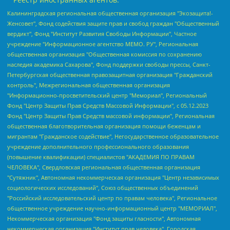
Калининградская региональная общественная организация "Экозащита!-Женсовет", Фонд содействия защите прав и свобод граждан "Общественный вердикт", Фонд "Институт Развития Свободы Информации", Частное учреждение "Информационное агентство МЕМО. РУ", Региональная общественная организация "Общественная комиссия по сохранению наследия академика Сахарова", Фонд поддержки свободы прессы, Санкт-Петербургская общественная правозащитная организация "Гражданский контроль", Межрегиональная общественная организация "Информационно-просветительский центр "Мемориал", Региональный Фонд "Центр Защиты Прав Средств Массовой Информации", с 05.12.2023 Фонд "Центр Защиты Прав Средств массовой информации", Региональная общественная благотворительная организация помощи беженцам и мигрантам "Гражданское содействие", Негосударственное образовательное учреждение дополнительного профессионального образования (повышение квалификации) специалистов "АКАДЕМИЯ ПО ПРАВАМ ЧЕЛОВЕКА", Свердловская региональная общественная организация "Сутяжник", Автономная некоммерческая организация "Центр независимых социологических исследований", Союз общественных объединений "Российский исследовательский центр по правам человека", Региональное общественное учреждение научно-информационный центр "МЕМОРИАЛ", Некоммерческая организация "Фонд защиты гласности", Автономная некоммерческая организация "Институт прав человека", Городская общественная организация "Екатеринбургское общество "МЕМОРИАЛ", Городская общественная организация "Рязанское историко-просветительское и правозащитное общество "Мемориал" (Рязанский Мемориал), Челябинский региональный орган общественной самодеятельности – женское общественное объединение "Женщины Евразии", Челябинский региональный орган общественной самодеятельности "Уральская правозащитная группа", Фонд содействия защите здоровья и социальной справедливости имени Андрея Рылькова, Автономная Некоммерческая Организация "Аналитический Центр Юрия Левады", Автономная некоммерческая организация социальной поддержки населения "Проект Апрель", Региональная общественная организация помощи женщинам и детям, находящимся в кризисной ситуации "Информационно-методический центр "Анна", Фонд содействия развитию массовых коммуникаций и правовому просвещению "Так-так-Так", Фонд содействия устойчивому развитию "Серебряная тайга", Свердловский региональный общественный фонд социальных проектов "Новое время", "Idel.Реалии", Кавказ.Реалии, Крым.Реалии, Телеканал Настоящее Время, Татаро-башкирская служба Радио Свобода (Azatliq Radiosi), Радио Свободная Европа/Радио Свобода (PCE/PC), "Сибирь.Реалии", "Фактограф", Благотворительный фонд помощи осужденным и их семьям, Автономная некоммерческая организация "Институт глобализации и социальных движений", Фонд "В защиту прав заключенных", Частное учреждение "Центр поддержки и содействия развитию средств массовой информации", Пензенский региональный общественный благотворительный фонд "Гражданский союз", "Север.Реалии", Некоммерческая организация Фонд "Правовая инициатива", Общество с ограниченной ответственностью "Радио Свободная Европа/Радио Свобода", Чешское информационное агентство "MEDIUM-ORIENT", Красноярская региональная общественная организация "Мы против СПИДа", Камалягин Денис Николаевич, Маркелов Сергей Евгеньевич, Пономарев Лев Александрович, Савицкая Людмила Алексеевна, Автономная некоммерческая организация "Центр по работе с проблемой насилия "НАСИЛИЮ.НЕТ", Межрегиональный профессиональный союз работников здравоохранения "Альянс врачей", Юридическое лицо, зарегистрированное в Латвийской Республике, SIA "Medusa Project" (регистрационный номер 40103797863, дата регистрации 10.06.2014), Некоммерческая организация "Фонд по борьбе с коррупцией", Автономная некоммерческая организация "Институт права и публичной политики", Баданин Роман Сергеевич, Гликин Максим Александрович, Железнова Мария Михайловна, Лукьянова Юлия Сергеевна, Маетная Елизавета Витальевна, Маняхин Петр Борисович, Чуракова Ольга Владимировна, Ярош Юлия Петровна, Юридическое лицо "The Insider SIA", зарегистрированное в Риге, Латвийская Республика (дата регистрации 26.06.2015), являющееся администратором доменного имени интернет-издания "The Insider SIA", https://theins.ru, Постернак Алексей Евгеньевич, Рубин Михаил Аркадьевич, Анин Роман Александрович, Юридическое лицо Istories fonds, зарегистрированное в Латвийской Республике (регистрационный номер 50008295751, дата регистрации 24.02.2020), Великовский Дмитрий Александрович, Долинина Ирина Николаевна, Мароховская Алеся Алексеевна, Шлейнов Роман Юрьевич, Шмагун Олеся Валентиновна, Общество с ограниченной ответственностью "Альтаир 2021", Общество с ограниченной ответственностью "Вега 2021", Общество с ограниченной ответственностью "Главный редактор 2021", Общество с ограниченной ответственностью "Ромашки монолит", Важенков Артем Валерьевич, Ивановская областная общественная организация "Центр гендерных исследований", Гурман Юрий Альбертович, Медиапроект "ОВД-Инфо", Егоров Владимир Владимирович, Жилинский Владимир Александрович, Общество с ограниченной ответственностью "ЗП", Иванова София Юрьевна, Карезина Инна Павловна, Кильтау Екатерина Викторовна, Петров Алексей Викторович, Пискунов Сергей Евгеньевич, Смирнов Сергей Сергеевич, Тихонов Михаил Сергеевич, Общество с ограниченной ответственностью "ЖУРНАЛИСТ-ИНОСТРАННЫЙ АГЕНТ", Арапова Галина Юрьевна, Вольтская Татьяна Анатольевна, Американская компания "Mason G.E.S. Anonymous Foundation" (США), являющаяся владельцем интернет-издания https://mnews.world/, Компания "Stichting Bellingcat", зарегистрированная в Нидерландах (дата регистрации 11.07.2018), Захаров Андрей Вячеславович, Клепиковская Екатерина Дмитриевна, Общество с ограниченной ответственностью "МЕМО", Перл Роман Александрович, Симонов Евгений Алексеевич, Соловьева Елена Анатольевна, Сотников Даниил Владимирович, Сурначева Елизавета Дмитриевна, Автономная некоммерческая организация по защите прав человека и информированию населения "Якутия – Наше Мнение", Общество с ограниченной ответственностью "Москоу диджитал медиа", с 26.01.2023 Общество с ограниченной ответственностью "Чайка Белые сады", Ветошкина Валерия Валерьевна, Заговора Максим Александрович, Межрегиональное общественное движение "Российская ЛГБТ - сеть", Оленичев Максим Владимирович, Павлов Иван Юрьевич, Скворцова Елена Сергеевна, Общество с ограниченной ответственностью "Как бы инагент", Кочетков Игорь Викторович, Общество с ограниченной ответственностью "Честные выборы", Еланчик Олег Александрович, Общество с ограниченной ответственностью "Нобелевский призыв", Гималова Регина Эмилевна, Григорьев Андрей Валерьевич, Григорьева Алина Александровна, Ассоциация по содействию защите прав призывников, альтернативнослужащих и военнослужащих "Правозащитная группа "Гражданин.Армия.Право", Хисамова Регина Фаритовна, Автономная некоммерческая организация по реализации социально-правовых программ "Лилит", Дальневосточное общественное движение "Маяк", Санкт-Петербургская ЛГБТ-инициативная группа "Выход", Инициативная группа ЛГБТ+ "Реверс", Алексеев Андрей Викторович, Бекбулатова Таисия Львовна, Беляев Иван Михайлович, Владыкина Елена Сергеевна, Гельман Марат Александрович, Никульшина Вероника Юрьевна, Толоконникова Надежда Андреевна, Шендерович Виктор Анатольевич, Общество с ограниченной ответственностью "Данное сообщение", Общество с ограниченной ответственностью Издательский дом "Новая глава", Айнбиндер Александра Александровна, Московский комьюнити-центр для ЛГБТ+инициатив, Благотворительный фонд развития филантропии, Deutsche Welle (Германия, Kurt-Schumacher-Strasse 3, 53113 Bonn), Борзунова Мария Михайловна, Воробьев Виктор Викторович, Голубева Анна Львовна, Константинова Алла Михайловна, Малкова Ирина Владимировна, Мурадов Мурад Абдулгалимович, Осетинская Елизавета Николаевна, Понасенков Евгений Николаевич, Ганапольский Матвей Юрьевич, Киселев Евгений Алексеевич, Борухович Ирина Григорьевна, Дремин Иван Тимофеевич, Дубровский Дмитрий Викторович, Красноярская региональная общественная организация поддержки и развития альтернативных образовательных технологий и межкультурных коммуникаций "ИНТЕРРА", Маяковская Екатерина Алексеевна, Фейгин Марк Захарович, Филимонов Андрей Викторович, Дзугкоева Регина Николаевна, Доброхотов Роман Александрович, Дудь Юрий Александрович, Елкин Сергей Владимирович, Кругликов Кирилл Игоревич, Сабунаева Мария Леонидовна, Семенов Алексей Владимирович, Шаинян Карен Багратович, Шульман Екатерина Михайловна, Асафьев Артур Валерьевич, Вахштайн Виктор Семенович, Венедиктов Алексей Алексеевич, Лушникова Екатерина Евгеньевна, Волков Леонид Михайлович, Невзоров Александр Глебович, Пархоменко Сергей Борисович, Сироткин Ярослав Николаевич, Кара-Мурза Владимир Владимирович, Баранова Наталья Владимировна, Гозман Леонид Яковлевич, Кагарлицкий Борис Юльевич, Климарев Михаил Валерьевич, Милов Владимир Станиславович, Автономная некоммерческая организация Краснодарский центр современного искусства "Типография", Моргенштерн Алишер Тагирович, Соболь Любовь Эдуардовна, Общество с ограниченной ответственностью "ЛИЗА НОРМ", Каспаров Гарри Кимович, Ходорковский Михаил Борисович, Общество с ограниченной ответственностью "Апрельские тезисы", Данилович Ирина Брониславовна, Кашин Олег Владимирович, Петров Николай Владимирович, Пивоваров Алексей Владимирович, Соколов Михаил Владимирович, Цветкова Юлия Владимировна, Чичваркин Евгений Александрович, Комитет против пыток/Команда против пыток, Общество с ограниченной ответственностью "Первый научный", Общество с ограниченной ответственностью "Вертолет и ко", Белоцерковская Вероника Борисовна, Кац Максим Евгеньевич, Лазарева Татьяна Юрьевна, Шаведдинов Руслан Табризович, Яшин Илья Валерьевич, Общество с ограниченной ответственностью "Иноагент ААВ", Алешковский Дмитрий Петрович, Альбац Евгения Марковна, Быков Дмитрий Львович, Галямина Юлия Евгеньевна, Лойко Сергей Леонидович, Мартынов Кирилл Константинович, Медведев Сергей Александрович, Крашенинников Федор Геннадиевич, Гордеева Катерина Вл