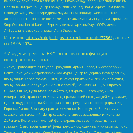
канадский демократический альянс, Школа международных отношений им
Нормана Патерсона, Центр Гражданских Свобод, Фонд Бориса Немцова за
Свободу, Фонд имени Фридриха Науманна за свободу, Феминистское
антивоенное сопротивление, Комитет независимости Ингушетии, Прометей,
Stop Occupation of Karelia, Вернись живым, Фридом Хаус, СОТА медиа,
Либерально-демократическая Лига Украины
Источник:
https://minjust.gov.ru/ru/documents/7756/
данные
на
13.05.2024
* Сведения реестра НКО, выполняющих функции
иностранного агента:
Лилит, Правозащитная группа Гражданин.Армия.Право, Нижегородский
центр немецкой и европейской культуры, Центр гендерных исследований,
Фонд защиты прав граждан Штаб, Институт права и публичной политики,
Фонд борьбы с коррупцией, Альянс врачей, НАСИЛИЮ.НЕТ, Мы против
СПИДа, СВЕЧА, Гуманитарное действие, Открытый Петербург, Лига
Избирателей, Правовая инициатива, Гражданский Союз, Хасдей Ерушалаим,
Центр поддержки и содействия развитию средств массовой информации,
Горячая Линия, В защиту прав заключенных, Институт глобализации и
социальных движений, Центр социально-информационных инициатив
Действие, Благотворительный фонд охраны здоровья и защиты прав
граждан, Благотворительный фонд помощи осужденным и их семьям, Фонд
Тольятти, Новое время, Серебряная тайга, Так-Так-Так, Сова, центр Анна,