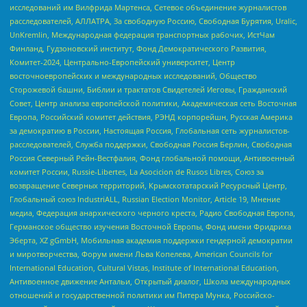
исследований им Вилфрида Мартенса, Сетевое объединение журналистов
расследователей, АЛЛАТРА, За свободную Россию, Свободная Бурятия, Uralic,
UnKremlin, Международная федерация транспортных рабочих, ИстЧам
Финланд, Гудзоновский институт, Фонд Демократического Развития,
Комитет-2024, Центрально-Европейский университет, Центр
восточноевропейских и международных исследований, Общество
Сторожевой башни, Библии и трактатов Свидетелей Иеговы, Гражданский
Совет, Центр анализа европейской политики, Академическая сеть Восточная
Европа, Российский комитет действия, РЭНД корпорейшн, Русская Америка
за демократию в России, Настоящая Россия, Глобальная сеть журналистов-
расследователей, Служба поддержки, Свободная Россия Берлин, Свободная
Россия Северный Рейн-Вестфалия, Фонд глобальной помощи, Антивоенный
комитет России, Russie-Libertes, La Asocicion de Rusos Libres, Союз за
возвращение Северных территорий, Крымскотатарский Ресурсный Центр,
Глобальный союз IndustriALL, Russian Election Monitor, Article 19, Мнение
медиа, Федерация анархического черного креста, Радио Свободная Европа,
Германское общество изучения Восточной Европы, Фонд имени Фридриха
Эберта, XZ gGmbH, Мобильная академия поддержки гендерной демократии
и миротворчества, Форум имени Льва Копелева, American Councils for
International Education, Cultural Vistas, Institute of International Education,
Антивоенное движение Антальи, Открытый диалог, Школа международных
отношений и государственной политики им Питера Мунка, Российско-