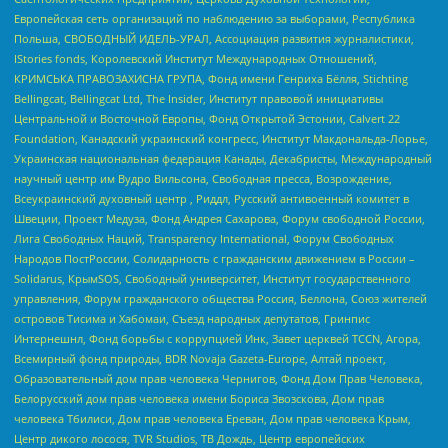
Европейская сеть организаций по наблюдению за выборами, Республика
Польша, СВОБОДНЫЙ ИДЕЛЬ-УРАЛ, Ассоциация развития журналистики,
IStories fonds, Королевский Институт Международных Отношений,
КРИМСЬКА ПРАВОЗАХИСНА ГРУПА, Фонд имени Генриха Бёлля, Stichting
Bellingcat, Bellingcat Ltd, The Insider, Институт правовой инициативы
Центральной и Восточной Европы, Фонд Открытой Эстонии, Calvert 22
Foundation, Канадский украинский конгресс, Институт Макдональда-Лорье,
Украинская национальная федерация Канады, Декабристы, Международный
научный центр им Вудро Вильсона, Свободная пресса, Возрождение,
Всеукраинский духовный центр , Риддл, Русский антивоенный комитет в
Швеции, Проект Медуза, Фонд Андрея Сахарова, Форум свободной России,
Лига Свободных Наций, Transparеncy International, Форум Свободных
Народов ПостРоссии, Солидарность с гражданским движением в России –
Solidarus, КрымSOS, Свободный университет, Институт государственного
управления, Форум гражданского общества Россия, Беллона, Союз жителей
островов Тисима и Хабомаи, Съезд народных депутатов, Гринпис
Интернешнл, Фонд борьбы с коррупцией Инк, Завет церквей TCCN, Агора,
Всемирный фонд природы, BDR Novaja Gazeta-Europe, Алтай проект,
Образовательный дом прав человека Чернигов, Фонд Дом Прав Человека,
Белорусский дом прав человека имени Бориса Звозскова, Дом прав
человека Тбилиси, Дом прав человека Ереван, Дом прав человека Крым,
Центр дикого лосося, TVR Studios, ТВ Дождь, Центр европейских