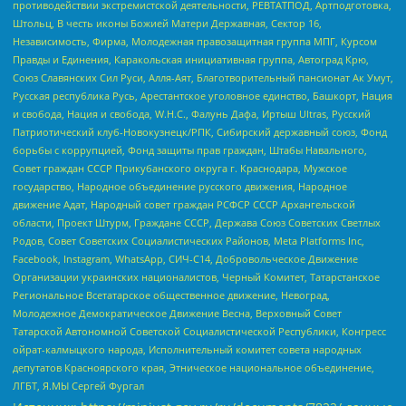
противодействии экстремистской деятельности, РЕВТАТПОД, Артподготовка,
Штольц, В честь иконы Божией Матери Державная, Сектор 16,
Независимость, Фирма, Молодежная правозащитная группа МПГ, Курсом
Правды и Единения, Каракольская инициативная группа, Автоград Крю,
Союз Славянских Сил Руси, Алля-Аят, Благотворительный пансионат Ак Умут,
Русская республика Русь, Арестантское уголовное единство, Башкорт, Нация
и свобода, Нация и свобода, W.H.С., Фалунь Дафа, Иртыш Ultras, Русский
Патриотический клуб-Новокузнецк/РПК, Сибирский державный союз, Фонд
борьбы с коррупцией, Фонд защиты прав граждан, Штабы Навального,
Совет граждан СССР Прикубанского округа г. Краснодара, Мужское
государство, Народное объединение русского движения, Народное
движение Адат, Народный совет граждан РСФСР СССР Архангельской
области, Проект Штурм, Граждане СССР, Держава Союз Советских Светлых
Родов, Совет Советских Социалистических Районов, Meta Platforms Inc,
Facebook, Instagram, WhatsApp, СИЧ-С14, Добровольческое Движение
Организации украинских националистов, Черный Комитет, Татарстанское
Региональное Всетатарское общественное движение, Невоград,
Молодежное Демократическое Движение Весна, Верховный Совет
Татарской Автономной Советской Социалистической Республики, Конгресс
ойрат-калмыцкого народа, Исполнительный комитет совета народных
депутатов Красноярского края, Этническое национальное объединение,
ЛГБТ, Я.МЫ Сергей Фургал