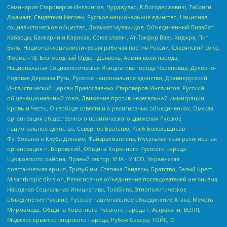
Семинария Староверов-Инглингов, Нурджулар, К Богодержавию, Таблиги
Джамаат, Свидетели Иеговы, Русское национальное единство, Национал-
социалистическое общество, Джамаат мувахидов, Объединенный Вилайат
Кабарды, Балкарии и Карачая, Союз славян, Ат-Такфир Валь-Хиджра, Пит
Буль, Национал-социалистическая рабочая партия России, Славянский союз,
Формат-18, Благородный Орден Дьявола, Армия воли народа,
Национальная Социалистическая Инициатива города Череповца, Духовно-
Родовая Держава Русь, Русское национальное единство, Древнерусской
Инглистической церкви Православных Староверов-Инглингов, Русский
общенациональный союз, Движение против нелегальной иммиграции,
Кровь и Честь, О свободе совести и о религиозных объединениях, Омская
организация общественного политического движения Русское
национальное единство, Северное Братство, Клуб Болельщиков
Футбольного Клуба Динамо, Файзрахманисты, Мусульманская религиозная
организация п. Боровский, Община Коренного Русского народа
Щелковского района, Правый сектор, УНА - УНСО, Украинская
повстанческая армия, Тризуб им. Степана Бандеры, Братство, Белый Крест,
Misanthropic division, Религиозное объединение последователей инглиизма,
Народная Социальная Инициатива, TulaSkins, Этнополитическое
объединение Русские, Русское национальное объединение Атака, Мечеть
Мирмамеда, Община Коренного Русского народа г. Астрахани, ВОЛЯ,
Меджлис крымскотатарского народа, Рубеж Севера, ТОЙС, О