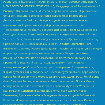
Национальный Демократический Институт Международных Отношений,
MEDIA DEVELOPMENT INVESTMENT FUND, Международный Республиканский
Институт, Открытая Россия, Институт современной России, Черноморский
фонд регионального сотрудничества, Европейская Платформа за
Демократические Выборы, Международный центр электоральных
исследований, Германский фонд Маршалла Соединенных Штатов,
Тихоокеанский центр защиты окружающей среды и природных ресурсов,
Свободная Россия, Всемирный конгресс украинцев, Атлантический совет,
Человек в беде, Европейский фонд за демократию, Джеймстаунский фонд,
Прожект Хармони, Родники дракона, Врачи против насильственного
извлечения органов, Фалунь Дафа, Друзья Фалуньгун, Фалуньгун, Коалиция
по расследованию преследования в отношении Фалуньгун в Китае,
Всемирная организация по расследованию преследований Фалуньгун,
Пражский гражданский центр, Ассоциация школ политических
исследований при Совете Европы, Центр либеральной современности,
Форум русскоязычных европейцев, Немецко-русский обмен, Бард колледж,
Европейский выбор, Фонд Ходорковского, Оксфордский российский фонд,
Фонд Будущее России, Компания свободы информации, Проект Медиа,
Международное партнерство за права человека, Духовное Управление
Евангельских Христиан Украинской Христианской Церкви, Новое
Поколение, Духовное Учебное Заведение Международный Библейский
Колледж, Международное христианское движение, Всемирный Институт
Саентологических Предприятий, Церковь Духовной Технологии,