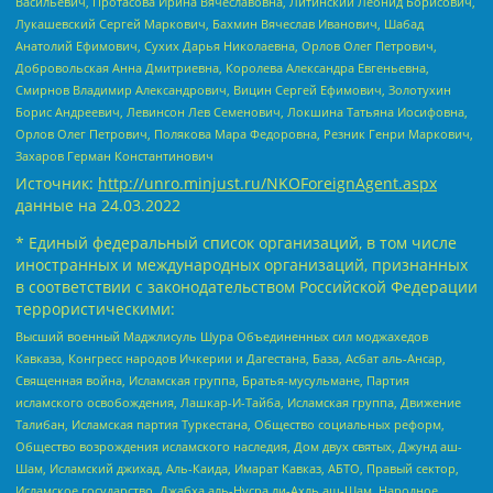
Васильевич, Протасова Ирина Вячеславовна, Литинский Леонид Борисович,
Лукашевский Сергей Маркович, Бахмин Вячеслав Иванович, Шабад
Анатолий Ефимович, Сухих Дарья Николаевна, Орлов Олег Петрович,
Добровольская Анна Дмитриевна, Королева Александра Евгеньевна,
Смирнов Владимир Александрович, Вицин Сергей Ефимович, Золотухин
Борис Андреевич, Левинсон Лев Семенович, Локшина Татьяна Иосифовна,
Орлов Олег Петрович, Полякова Мара Федоровна, Резник Генри Маркович,
Захаров Герман Константинович
Источник:
http://unro.minjust.ru/NKOForeignAgent.aspx
данные на
24.03.2022
* Единый федеральный список организаций, в том числе
иностранных и международных организаций, признанных
в соответствии с законодательством Российской Федерации
террористическими:
Высший военный Маджлисуль Шура Объединенных сил моджахедов
Кавказа, Конгресс народов Ичкерии и Дагестана, База, Асбат аль-Ансар,
Священная война, Исламская группа, Братья-мусульмане, Партия
исламского освобождения, Лашкар-И-Тайба, Исламская группа, Движение
Талибан, Исламская партия Туркестана, Общество социальных реформ,
Общество возрождения исламского наследия, Дом двух святых, Джунд аш-
Шам, Исламский джихад, Аль-Каида, Имарат Кавказ, АБТО, Правый сектор,
Исламское государство, Джабха аль-Нусра ли-Ахль аш-Шам, Народное