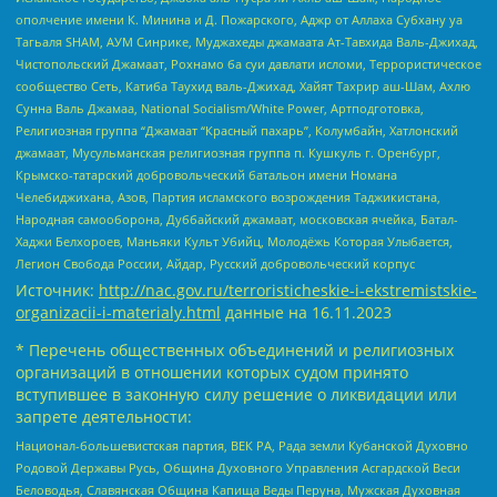
ополчение имени К. Минина и Д. Пожарского, Аджр от Аллаха Субхану уа
Тагьаля SHAM, АУМ Синрике, Муджахеды джамаата Ат-Тавхида Валь-Джихад,
Чистопольский Джамаат, Рохнамо ба суи давлати исломи, Террористическое
сообщество Сеть, Катиба Таухид валь-Джихад, Хайят Тахрир аш-Шам, Ахлю
Сунна Валь Джамаа, National Socialism/White Power, Артподготовка,
Религиозная группа “Джамаат “Красный пахарь”, Колумбайн, Хатлонский
джамаат, Мусульманская религиозная группа п. Кушкуль г. Оренбург,
Крымско-татарский добровольческий батальон имени Номана
Челебиджихана, Азов, Партия исламского возрождения Таджикистана,
Народная самооборона, Дуббайский джамаат, московская ячейка, Батал-
Хаджи Белхороев, Маньяки Культ Убийц, Молодёжь Которая Улыбается,
Легион Свобода России, Айдар, Русский добровольческий корпус
Источник:
http://nac.gov.ru/terroristicheskie-i-ekstremistskie-
organizacii-i-materialy.html
данные на
16.11.2023
* Перечень общественных объединений и религиозных
организаций в отношении которых судом принято
вступившее в законную силу решение о ликвидации или
запрете деятельности:
Национал-большевистская партия, ВЕК РА, Рада земли Кубанской Духовно
Родовой Державы Русь, Община Духовного Управления Асгардской Веси
Беловодья, Славянская Община Капища Веды Перуна, Мужская Духовная