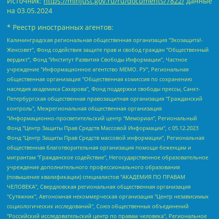
Источник:
https://minjust.gov.ru/ru/documents/7822/
данные
на
03.05.2024
* Реестр иностранных агентов:
Калининградская региональная общественная организация "Экозащита!-Женсовет", Фонд содействия защите прав и свобод граждан "Общественный вердикт", Фонд "Институт Развития Свободы Информации", Частное учреждение "Информационное агентство МЕМО. РУ", Региональная общественная организация "Общественная комиссия по сохранению наследия академика Сахарова", Фонд поддержки свободы прессы, Санкт-Петербургская общественная правозащитная организация "Гражданский контроль", Межрегиональная общественная организация "Информационно-просветительский центр "Мемориал", Региональный Фонд "Центр Защиты Прав Средств Массовой Информации", с 05.12.2023 Фонд "Центр Защиты Прав Средств массовой информации", Региональная общественная благотворительная организация помощи беженцам и мигрантам "Гражданское содействие", Негосударственное образовательное учреждение дополнительного профессионального образования (повышение квалификации) специалистов "АКАДЕМИЯ ПО ПРАВАМ ЧЕЛОВЕКА", Свердловская региональная общественная организация "Сутяжник", Автономная некоммерческая организация "Центр независимых социологических исследований", Союз общественных объединений "Российский исследовательский центр по правам человека", Региональное общественное учреждение научно-информационный центр "МЕМОРИАЛ", Некоммерческая организация "Фонд защиты гласности", Автономная некоммерческая организация "Институт прав человека", Городская общественная организация "Екатеринбургское общество "МЕМОРИАЛ", Городская общественная организация "Рязанское историко-просветительское и правозащитное общество "Мемориал" (Рязанский Мемориал), Челябинский региональный орган общественной самодеятельности – женское общественное объединение "Женщины Евразии", Челябинский региональный орган общественной самодеятельности "Уральская правозащитная группа", Фонд содействия защите здоровья и социальной справедливости имени Андрея Рылькова, Автономная Некоммерческая Организация "Аналитический Центр Юрия Левады", Автономная некоммерческая организация социальной поддержки населения "Проект Апрель", Региональная общественная организация помощи женщинам и детям, находящимся в кризисной ситуации "Информационно-методический центр "Анна", Фонд содействия развитию массовых коммуникаций и правовому просвещению "Так-так-Так", Фонд содействия устойчивому развитию "Серебряная тайга", Свердловский региональный общественный фонд социальных проектов "Новое время", "Idel.Реалии", Кавказ.Реалии, Крым.Реалии, Телеканал Настоящее Время, Татаро-башкирская служба Радио Свобода (Azatliq Radiosi), Радио Свободная Европа/Радио Свобода (PCE/PC), "Сибирь.Реалии", "Фактограф", Благотворительный фонд помощи осужденным и их семьям, Автономная некоммерческая организация "Институт глобализации и социальных движений", Фонд "В защиту прав заключенных", Частное учреждение "Центр поддержки и содействия развитию средств массовой информации", Пензенский региональный общественный благотворительный фонд "Гражданский союз", "Север.Реалии", Некоммерческая организация Фонд "Правовая инициатива", Общество с ограниченной ответственностью "Радио Свободная Европа/Радио Свобода", Чешское информационное агентство "MEDIUM-ORIENT", Красноярская региональная общественная организация "Мы против СПИДа", Камалягин Денис Николаевич, Маркелов Сергей Евгеньевич, Пономарев Лев Александрович, Савицкая Людмила Алексеевна, Автономная некоммерческая организация "Центр по работе с проблемой насилия "НАСИЛИЮ.НЕТ", Межрегиональный профессиональный союз работников здравоохранения "Альянс врачей", Юридическое лицо, зарегистрированное в Латвийской Республике, SIA "Medusa Project" (регистрационный номер 40103797863, дата регистрации 10.06.2014), Некоммерческая организация "Фонд по борьбе с коррупцией", Автономная некоммерческая организация "Институт права и публичной политики", Баданин Роман Сергеевич, Гликин Максим Александрович, Железнова Мария Михайловна, Лукьянова Юлия Сергеевна, Маетная Елизавета Витальевна, Маняхин Петр Борисович, Чуракова Ольга Владимировна, Ярош Юлия Петровна, Юридическое лицо "The Insider SIA", зарегистрированное в Риге, Латвийская Республика (дата регистрации 26.06.2015), являющееся администратором доменного имени интернет-издания "The Insider SIA", https://theins.ru, Постернак Алексей Евгеньевич, Рубин Михаил Аркадьевич, Анин Роман Александрович, Юридическое лицо Istories fonds, зарегистрированное в Латвийской Республике (регистрационный номер 50008295751, дата регистрации 24.02.2020), Великовский Дмитрий Александрович, Долинина Ирина Николаевна, Мароховская Алеся Алексеевна, Шлейнов Роман Юрьевич, Шмагун Олеся Валентиновна, Общество с ограниченной ответственностью "Альтаир 2021", Общество с ограниченной ответственностью "Вега 2021", Общество с ограниченной ответственностью "Главный редактор 2021", Общество с ограниченной ответственностью "Ромашки монолит", Важенков Артем Валерьевич, Ивановская областная общественная организация "Центр гендерных исследований", Гурман Юрий Альбертович, Медиапроект "ОВД-Инфо", Егоров Владимир Владимирович, Жилинский Владимир Александрович, Общество с ограниченной ответственностью "ЗП", Иванова София Юрьевна, Карезина Инна Павловна, Кильтау Екатерина Викторовна, Петров Алексей Викторович, Пискунов Сергей Евгеньевич, Смирнов Сергей Сергеевич, Тихонов Михаил Сергеевич, Общество с ограниченной ответственностью "ЖУРНАЛИСТ-ИНОСТРАННЫЙ АГЕНТ", Арапова Галина Юрьевна, Вольтская Татьяна Анатольевна, Американская компания "Mason G.E.S. Anonymous Foundation" (США), являющаяся владельцем интернет-издания https://mnews.world/, Компания "Stichting Bellingcat", зарегистрированная в Нидерландах (дата регистрации 11.07.2018), Захаров Андрей Вячеславович, Клепиковская Екатерина Дмитриевна, Общество с ограниченной ответственностью "МЕМО", Перл Роман Александрович, Симонов Евгений Алексеевич, Соловьева Елена Анатольевна, Сотников Даниил Владимирович, Сурначева Елизавета Дмитриевна, Автономная некоммерческая организация по защите прав человека и информированию населения "Якутия – Наше Мнение", Общество с ограниченной ответственностью "Москоу диджитал медиа", с 26.01.2023 Общество с ограниченной ответственностью "Чайка Белые сады", Ветошкина Валерия Валерьевна, Заговора Максим Александрович, Межрегиональное общественное движение "Российская ЛГБТ - сеть", Оленичев Максим Владимирович, Павлов Иван Юрьевич, Скворцова Елена Сергеевна, Общество с ограниченной ответственностью "Как бы инагент", Кочетков Игорь Викторович, Общество с ограниченной ответственностью "Честные выборы", Еланчик Олег Александрович, Общество с ограниченной ответственностью "Нобелевский призыв", Гималова Регина Эмилевна, Григорьев Андрей Валерьевич, Григорьева Алина Александровна, Ассоциация по содействию защите прав призывников, альтернативнослужащих и военнослужащих "Правозащитная группа "Гражданин.Армия.Право", Хисамова Регина Фаритовна, Автономная некоммерческая организация по реализации социально-правовых программ "Лилит", Дальневосточное общественное движение "Маяк", Санкт-Петербургская ЛГБТ-инициативная группа "Выход", Инициативная группа ЛГБТ+ "Реверс", Алексеев Андрей Викторович, Бекбулатова Таисия Львовна, Беляев Иван Михайлович, Владыкина Елена Сергеевна, Гельман Марат Александрович, Никульшина Вероника Юрьевна, Толоконникова Надежда Андреевна, Шендерович Виктор Анатольевич, Общество с ограниченной ответственностью "Данное сообщение", Общество с ограниченной ответственностью Издательский дом "Новая глава", Айнбиндер Александра Александровна, Московский комьюнити-центр для ЛГБТ+инициатив, Благотворительный фонд развития филантропии, Deutsche Welle (Германия, Kurt-Schumacher-Strasse 3, 53113 Bonn), Борзунова Мария Михайловна, Воробьев Виктор Викторович, Голубева Анна Львовна, Константинова Алла Михайловна, Малкова Ирина Владимировна, Мурадов Мурад Абдулгалимович, Осетинская Елизавета Николаевна, Понасенков Евгений Николаевич, Ганапольский Матвей Юрьевич, Киселев Евгений Алексеевич, Борухович Ирина Григорьевна, Дремин Иван Тимофеевич, Дубровский Дмитрий Викторович, Красноярская региональная общественная организация поддержки и развития альтернативных образовательных технологий и межкультурных коммуникаций "ИНТЕРРА", Маяковская Екатерина Алексеевна, Фейгин Марк Захарович, Филимонов Андрей Викторович, Дзугкоева Регина Николаевна, Доброхотов Роман Александрович, Дудь Юрий Александрович, Елкин Сергей Владимирович, Кругликов Кирилл Игоревич, Сабунаева Мария Леонидовна, Семенов Алексей Владимирович, Шаинян Карен Багратович, Шульман Екатерина Михайловна, Асафьев Артур Валерьевич, Вахштайн Виктор Семенович, Венедиктов Алексей Алексеевич, Лушникова Екатерина Евгеньевна, Волков Леонид Михайлович, Невзоров Александр Глебович, Пархоменко Сергей Борисович, Сироткин Ярослав Николаевич, Кара-Мурза Владимир Владимирович, Баранова Наталья Владимировна, Гозман Леонид Яковлевич, Кагарлицкий Борис Юльевич, Климарев Михаил Валерьевич, Милов Владимир Станиславович, Автономная некоммерческая организация Краснодарский центр современного искусства "Типография", Моргенштерн Алишер Тагирович, Соболь Любовь Эдуардовна, Общество с ограниченной ответственностью "ЛИЗА НОРМ", Каспаров Гарри Кимович, Ходорковский Михаил Борисович, Общество с ограниченной ответственностью "Апрельские тезисы", Данилович Ирина Брониславовна, Кашин Олег Владимирович, Петров Николай Владимирович, Пивоваров Алексей Владимирович, Соколов Михаил Владимирович, Цветкова Юлия Владимировна, Чичваркин Евгений Александрович, Комитет против пыток/Команда против пыток, Общество с ограниченной ответственностью "Первый научный", Общество с ограниченной ответственностью "Вертолет и ко", Белоцерковская Вероника Борисовна, Кац Максим Евгеньевич, Лазарева Татьяна Юрьевна, Шаведдинов Руслан Табризович, Яшин Илья Валерьевич, Общество с ограниченной ответственностью "Иноагент ААВ", Алешковский Дмитрий Петрович, Альбац Евгения Марковна, Быков Дмитрий Львович, Галямина Юлия Евгеньевна, Лойко Сергей Леонидович, Мартынов Кирилл Константинович, Медведев Сергей Александрович, Крашенинников Федор Геннадиевич, Гордеева Катерина Вл