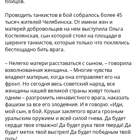
бойцов.
Проводить танкистов в бой собралось более 45
тысяч жителей Челябинска. От имени жен и
матерей добровольцев на нем выступила Ольга
Костелянская, сын которой стоял на площади в
шеренге танкистов, которые только что поклялись
беспощадно бить врага.
– Нелегко матери расставаться с сыном, – говорила
взволнованная женщина. – Многие чувства
владеют матерью, когда она отправляет его на
фронт. Но сегодня весь советский народ, все
женщины нашей великой страны живут только
одним – разгромить ненавистного врага, наказать
фашизм за все его злодеяния. И я говорю: «Иди,
мой сын, в бой. Круши заклятого врага грозным
уральским оружием и всей силой гнева. Да будет
сердце твое отважно! Да будет рука твоя тверда! Да
будет меток твой выстрел! Да будет победным твой
путь!