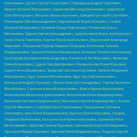
Николаевич, Дугин Сергей Георгиевич, Пивоваров Андрей Сергеевич,
Аверин Виталий Евгеньевич, Барахоев Магомед Бекханович, Шарипков
Олег Викторович, Мошель Ирина Ароновна, Шведов Григорий Сергеевич,
Пономарев Лев Александрович, Каргалицкий Борис Юльевич, Созаев
Валерий Валерьевич, Исламов Тимур Рифгатович, Романова Ольга
Евгеньевна, Щаров Сергей Алексадрович, Цирульников Борис Альбертович,
Гасан Ольга Павловна, Паутов Юрий Анатольевич, Верховский Александр
Маркович, Пислакова-Паркер Марина Петровна, Кочеткова Татьяна
Владимировна, Чуркина Наталья Валерьевна, Акимова Татьяна Николаевна,
Золотарева Екатерина Александровна, Рачинский Ян Збигневич, Жемкова
Елена Борисовна, Гудков Лев Дмитриевич, Илларионова Юлия Юрьевна,
Саранг Анна Васильевна, Захарова Светлана Сергеевна, Аверин Владимир
Анатольевич, Щур Татьяна Михайловна, Щур Николай Алексеевич,
Блинушов Андрей Юрьевич, Мосин Алексей Геннадьевич, Гефтер Валентин
Михайлович, Симонов Алексей Кириллович, Флиге Ирина Анатольевна,
Мельникова Валентина Дмитриевна, Вититинова Елена Владимировна,
Баженова Светлана Куприяновна, Максимов Сергей Владимирович, Беляев
Сергей Иванович, Голубева Елена Николаевна, Ганнушкина Светлана
Алексеевна, Закс Елена Владимировна, Буртина Елена Юрьевна, Гендель
Людмила Залмановна, Кокорина Екатерина Алексеевна, Шуманов Илья
Вячеславович, Арапова Галина Юрьевна, Свечников Анатолий Мариевич,
Прохоров Вадим Юрьевич, Шахова Елена Владимировна, Подузов Сергей