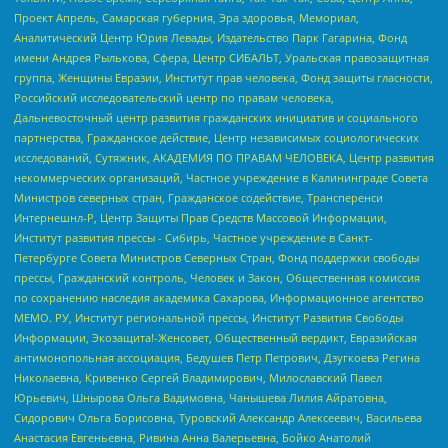
Проект Апрель, Самарская губерния, Эра здоровья, Мемориал,
Аналитический Центр Юрия Левады, Издательство Парк Гагарина, Фонд
имени Андрея Рылькова, Сфера, Центр СИБАЛЬТ, Уральская правозащитная
группа, Женщины Евразии, Институт прав человека, Фонд защиты гласности,
Российский исследовательский центр по правам человека,
Дальневосточный центр развития гражданских инициатив и социального
партнерства, Гражданское действие, Центр независимых социологических
исследований, Сутяжник, АКАДЕМИЯ ПО ПРАВАМ ЧЕЛОВЕКА, Центр развития
некоммерческих организаций, Частное учреждение в Калининграде Совета
Министров северных стран, Гражданское содействие, Трансперенси
Интернешнл-Р, Центр Защиты Прав Средств Массовой Информации,
Институт развития прессы - Сибирь, Частное учреждение в Санкт-
Петербурге Совета Министров Северных Стран, Фонд поддержки свободы
прессы, Гражданский контроль, Человек и Закон, Общественная комиссия
по сохранению наследия академика Сахарова, Информационное агентство
МЕМО. РУ, Институт региональной прессы, Институт Развития Свободы
Информации, Экозащита!-Женсовет, Общественный вердикт, Евразийская
антимонопольная ассоциация, Бедушев Петр Петрович, Дзугкоева Регина
Николаевна, Кривенко Сергей Владимирович, Милославский Павел
Юрьевич, Шнырова Ольга Вадимовна, Чанышева Лилия Айратовна,
Сидорович Ольга Борисовна, Туровский Александр Алексеевич, Васильева
Анастасия Евгеньевна, Ривина Анна Валерьевна, Бойко Анатолий