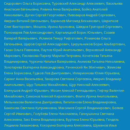
Сидорович Ольга Борисовна, Туровский Александр Алексеевич, Васильева
Анастасия Евгеньевна, Ривина Анна Валерьевна, Бойко Анатолий
Николаевич, Дугин Сергей Георгиевич, Пивоваров Андрей Сергеевич,
Аверин Виталий Евгеньевич, Барахоев Магомед Бекханович, Шарипков
Олег Викторович, Мошель Ирина Ароновна, Шведов Григорий Сергеевич,
Пономарев Лев Александрович, Каргалицкий Борис Юльевич, Созаев
Валерий Валерьевич, Исламов Тимур Рифгатович, Романова Ольга
Евгеньевна, Щаров Сергей Алексадрович, Цирульников Борис Альбертович,
Гасан Ольга Павловна, Паутов Юрий Анатольевич, Верховский Александр
Маркович, Пислакова-Паркер Марина Петровна, Кочеткова Татьяна
Владимировна, Чуркина Наталья Валерьевна, Акимова Татьяна Николаевна,
Золотарева Екатерина Александровна, Рачинский Ян Збигневич, Жемкова
Елена Борисовна, Гудков Лев Дмитриевич, Илларионова Юлия Юрьевна,
Саранг Анна Васильевна, Захарова Светлана Сергеевна, Аверин Владимир
Анатольевич, Щур Татьяна Михайловна, Щур Николай Алексеевич,
Блинушов Андрей Юрьевич, Мосин Алексей Геннадьевич, Гефтер Валентин
Михайлович, Симонов Алексей Кириллович, Флиге Ирина Анатольевна,
Мельникова Валентина Дмитриевна, Вититинова Елена Владимировна,
Баженова Светлана Куприяновна, Максимов Сергей Владимирович, Беляев
Сергей Иванович, Голубева Елена Николаевна, Ганнушкина Светлана
Алексеевна, Закс Елена Владимировна, Буртина Елена Юрьевна, Гендель
Людмила Залмановна, Кокорина Екатерина Алексеевна, Шуманов Илья