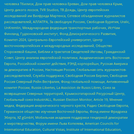
человека Тбилиси, Дом прав человека Ереван, Дом прав человека Крым,
Центр дикого лосося, TVR Studios, ТВ Дождь, Центр европейских
исследований им Вилфрида Мартенса, Сетевое объединение журналистов
расследователей, АЛЛАТРА, За свободную Россию, Свободная Бурятия, Uralic,
UnKremlin, Международная федерация транспортных рабочих, ИстЧам
Финланд, Гудзоновский институт, Фонд Демократического Развития,
Комитет-2024, Центрально-Европейский университет, Центр
восточноевропейских и международных исследований, Общество
Сторожевой башни, Библии и трактатов Свидетелей Иеговы, Гражданский
Совет, Центр анализа европейской политики, Академическая сеть Восточная
Европа, Российский комитет действия, РЭНД корпорейшн, Русская Америка
за демократию в России, Настоящая Россия, Глобальная сеть журналистов-
расследователей, Служба поддержки, Свободная Россия Берлин, Свободная
Россия Северный Рейн-Вестфалия, Фонд глобальной помощи, Антивоенный
комитет России, Russie-Libertes, La Asocicion de Rusos Libres, Союз за
возвращение Северных территорий, Крымскотатарский Ресурсный Центр,
Глобальный союз IndustriALL, Russian Election Monitor, Article 19, Мнение
медиа, Федерация анархического черного креста, Радио Свободная Европа,
Германское общество изучения Восточной Европы, Фонд имени Фридриха
Эберта, XZ gGmbH, Мобильная академия поддержки гендерной демократии
и миротворчества, Форум имени Льва Копелева, American Councils for
International Education, Cultural Vistas, Institute of International Education,