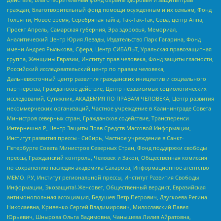
граждан, Благотворительный фонд помощи осужденным и их семьям, Фонд
Тольятти, Новое время, Серебряная тайга, Так-Так-Так, Сова, центр Анна,
Проект Апрель, Самарская губерния, Эра здоровья, Мемориал,
Аналитический Центр Юрия Левады, Издательство Парк Гагарина, Фонд
имени Андрея Рылькова, Сфера, Центр СИБАЛЬТ, Уральская правозащитная
группа, Женщины Евразии, Институт прав человека, Фонд защиты гласности,
Российский исследовательский центр по правам человека,
Дальневосточный центр развития гражданских инициатив и социального
партнерства, Гражданское действие, Центр независимых социологических
исследований, Сутяжник, АКАДЕМИЯ ПО ПРАВАМ ЧЕЛОВЕКА, Центр развития
некоммерческих организаций, Частное учреждение в Калининграде Совета
Министров северных стран, Гражданское содействие, Трансперенси
Интернешнл-Р, Центр Защиты Прав Средств Массовой Информации,
Институт развития прессы - Сибирь, Частное учреждение в Санкт-
Петербурге Совета Министров Северных Стран, Фонд поддержки свободы
прессы, Гражданский контроль, Человек и Закон, Общественная комиссия
по сохранению наследия академика Сахарова, Информационное агентство
МЕМО. РУ, Институт региональной прессы, Институт Развития Свободы
Информации, Экозащита!-Женсовет, Общественный вердикт, Евразийская
антимонопольная ассоциация, Бедушев Петр Петрович, Дзугкоева Регина
Николаевна, Кривенко Сергей Владимирович, Милославский Павел
Юрьевич, Шнырова Ольга Вадимовна, Чанышева Лилия Айратовна,