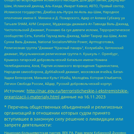
Шам, Исламский джихад, Аль-Каида, Имарат Кавказ, АБТО, Правый сектор,
Исламское государство, Джабха аль-Нусра ли-Ахль аш-Шам, Народное
ополчение имени К. Минина и Д. Пожарского, Аджр от Аллаха Субхану уа
Тагьаля SHAM, АУМ Синрике, Муджахеды джамаата Ат-Тавхида Валь-Джихад,
Чистопольский Джамаат, Рохнамо ба суи давлати исломи, Террористическое
сообщество Сеть, Катиба Таухид валь-Джихад, Хайят Тахрир аш-Шам, Ахлю
Сунна Валь Джамаа, National Socialism/White Power, Артподготовка,
Религиозная группа “Джамаат “Красный пахарь”, Колумбайн, Хатлонский
джамаат, Мусульманская религиозная группа п. Кушкуль г. Оренбург,
Крымско-татарский добровольческий батальон имени Номана
Челебиджихана, Азов, Партия исламского возрождения Таджикистана,
Народная самооборона, Дуббайский джамаат, московская ячейка, Батал-
Хаджи Белхороев, Маньяки Культ Убийц, Молодёжь Которая Улыбается,
Легион Свобода России, Айдар, Русский добровольческий корпус
Источник:
http://nac.gov.ru/terroristicheskie-i-ekstremistskie-
organizacii-i-materialy.html
данные на
16.11.2023
* Перечень общественных объединений и религиозных
организаций в отношении которых судом принято
вступившее в законную силу решение о ликвидации или
запрете деятельности:
Национал-большевистская партия, ВЕК РА, Рада земли Кубанской Духовно