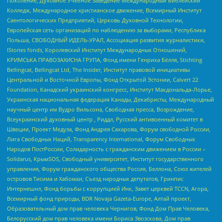
Поколение, Духовное Учебное Заведение Международный Библейский
Колледж, Международное христианское движение, Всемирный Институт
Саентологических Предприятий, Церковь Духовной Технологии,
Европейская сеть организаций по наблюдению за выборами, Республика
Польша, СВОБОДНЫЙ ИДЕЛЬ-УРАЛ, Ассоциация развития журналистики,
IStories fonds, Королевский Институт Международных Отношений,
КРИМСЬКА ПРАВОЗАХИСНА ГРУПА, Фонд имени Генриха Бёлля, Stichting
Bellingcat, Bellingcat Ltd, The Insider, Институт правовой инициативы
Центральной и Восточной Европы, Фонд Открытой Эстонии, Calvert 22
Foundation, Канадский украинский конгресс, Институт Макдональда-Лорье,
Украинская национальная федерация Канады, Декабристы, Международный
научный центр им Вудро Вильсона, Свободная пресса, Возрождение,
Всеукраинский духовный центр , Риддл, Русский антивоенный комитет в
Швеции, Проект Медуза, Фонд Андрея Сахарова, Форум свободной России,
Лига Свободных Наций, Transparеncy International, Форум Свободных
Народов ПостРоссии, Солидарность с гражданским движением в России –
Solidarus, КрымSOS, Свободный университет, Институт государственного
управления, Форум гражданского общества Россия, Беллона, Союз жителей
островов Тисима и Хабомаи, Съезд народных депутатов, Гринпис
Интернешнл, Фонд борьбы с коррупцией Инк, Завет церквей TCCN, Агора,
Всемирный фонд природы, BDR Novaja Gazeta-Europe, Алтай проект,
Образовательный дом прав человека Чернигов, Фонд Дом Прав Человека,
Белорусский дом прав человека имени Бориса Звозскова, Дом прав