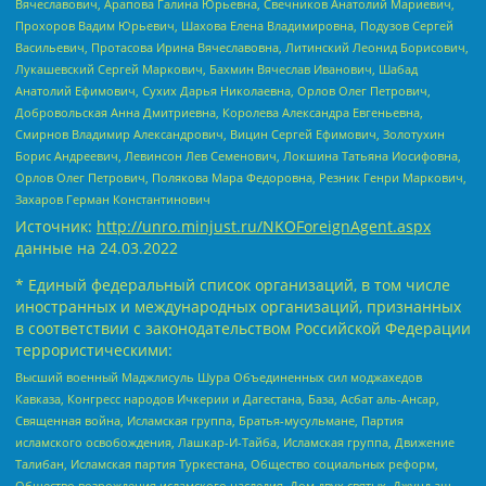
Вячеславович, Арапова Галина Юрьевна, Свечников Анатолий Мариевич,
Прохоров Вадим Юрьевич, Шахова Елена Владимировна, Подузов Сергей
Васильевич, Протасова Ирина Вячеславовна, Литинский Леонид Борисович,
Лукашевский Сергей Маркович, Бахмин Вячеслав Иванович, Шабад
Анатолий Ефимович, Сухих Дарья Николаевна, Орлов Олег Петрович,
Добровольская Анна Дмитриевна, Королева Александра Евгеньевна,
Смирнов Владимир Александрович, Вицин Сергей Ефимович, Золотухин
Борис Андреевич, Левинсон Лев Семенович, Локшина Татьяна Иосифовна,
Орлов Олег Петрович, Полякова Мара Федоровна, Резник Генри Маркович,
Захаров Герман Константинович
Источник:
http://unro.minjust.ru/NKOForeignAgent.aspx
данные на
24.03.2022
* Единый федеральный список организаций, в том числе
иностранных и международных организаций, признанных
в соответствии с законодательством Российской Федерации
террористическими:
Высший военный Маджлисуль Шура Объединенных сил моджахедов
Кавказа, Конгресс народов Ичкерии и Дагестана, База, Асбат аль-Ансар,
Священная война, Исламская группа, Братья-мусульмане, Партия
исламского освобождения, Лашкар-И-Тайба, Исламская группа, Движение
Талибан, Исламская партия Туркестана, Общество социальных реформ,
Общество возрождения исламского наследия, Дом двух святых, Джунд аш-