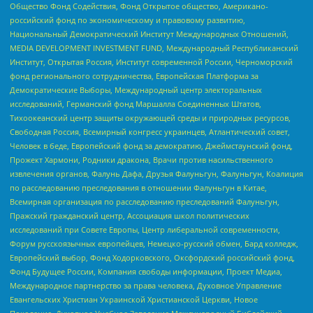
Общество Фонд Содействия, Фонд Открытое общество, Американо-
российский фонд по экономическому и правовому развитию,
Национальный Демократический Институт Международных Отношений,
MEDIA DEVELOPMENT INVESTMENT FUND, Международный Республиканский
Институт, Открытая Россия, Институт современной России, Черноморский
фонд регионального сотрудничества, Европейская Платформа за
Демократические Выборы, Международный центр электоральных
исследований, Германский фонд Маршалла Соединенных Штатов,
Тихоокеанский центр защиты окружающей среды и природных ресурсов,
Свободная Россия, Всемирный конгресс украинцев, Атлантический совет,
Человек в беде, Европейский фонд за демократию, Джеймстаунский фонд,
Прожект Хармони, Родники дракона, Врачи против насильственного
извлечения органов, Фалунь Дафа, Друзья Фалуньгун, Фалуньгун, Коалиция
по расследованию преследования в отношении Фалуньгун в Китае,
Всемирная организация по расследованию преследований Фалуньгун,
Пражский гражданский центр, Ассоциация школ политических
исследований при Совете Европы, Центр либеральной современности,
Форум русскоязычных европейцев, Немецко-русский обмен, Бард колледж,
Европейский выбор, Фонд Ходорковского, Оксфордский российский фонд,
Фонд Будущее России, Компания свободы информации, Проект Медиа,
Международное партнерство за права человека, Духовное Управление
Евангельских Христиан Украинской Христианской Церкви, Новое