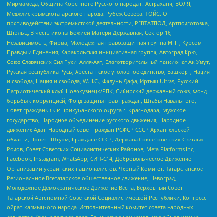
Мирмамеда, Община Коренного Русского народа г. Астрахани, ВОЛЯ,
Меджлис крымскотатарского народа, Рубеж Севера, ТОЙС, О
противодействии экстремистской деятельности, РЕВТАТПОД, Артподготовка,
Штольц, В честь иконы Божией Матери Державная, Сектор 16,
Независимость, Фирма, Молодежная правозащитная группа МПГ, Курсом
Правды и Единения, Каракольская инициативная группа, Автоград Крю,
Союз Славянских Сил Руси, Алля-Аят, Благотворительный пансионат Ак Умут,
Русская республика Русь, Арестантское уголовное единство, Башкорт, Нация
и свобода, Нация и свобода, W.H.С., Фалунь Дафа, Иртыш Ultras, Русский
Патриотический клуб-Новокузнецк/РПК, Сибирский державный союз, Фонд
борьбы с коррупцией, Фонд защиты прав граждан, Штабы Навального,
Совет граждан СССР Прикубанского округа г. Краснодара, Мужское
государство, Народное объединение русского движения, Народное
движение Адат, Народный совет граждан РСФСР СССР Архангельской
области, Проект Штурм, Граждане СССР, Держава Союз Советских Светлых
Родов, Совет Советских Социалистических Районов, Meta Platforms Inc,
Facebook, Instagram, WhatsApp, СИЧ-С14, Добровольческое Движение
Организации украинских националистов, Черный Комитет, Татарстанское
Региональное Всетатарское общественное движение, Невоград,
Молодежное Демократическое Движение Весна, Верховный Совет
Татарской Автономной Советской Социалистической Республики, Конгресс
ойрат-калмыцкого народа, Исполнительный комитет совета народных
депутатов Красноярского края, Этническое национальное объединение,