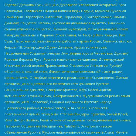
Родовой Державы Русь, Община Духовного Управления Асгардской Веси
Беловодья, Славянская Община Капища Веды Перуна, Мужская Духовная
Семинария Староверов-Инглингов, Нурджулар, К Богодержавию, Таблиги
Джамаат, Свидетели Иеговы, Русское национальное единство, Национал-
социалистическое общество, Джамаат мувахидов, Объединенный Вилайат
Кабарды, Балкарии и Карачая, Союз славян, Ат-Такфир Валь-Хиджра, Пит
Буль, Национал-социалистическая рабочая партия России, Славянский союз,
Формат-18, Благородный Орден Дьявола, Армия воли народа,
Национальная Социалистическая Инициатива города Череповца, Духовно-
Родовая Держава Русь, Русское национальное единство, Древнерусской
Инглистической церкви Православных Староверов-Инглингов, Русский
общенациональный союз, Движение против нелегальной иммиграции,
Кровь и Честь, О свободе совести и о религиозных объединениях, Омская
организация общественного политического движения Русское
национальное единство, Северное Братство, Клуб Болельщиков
Футбольного Клуба Динамо, Файзрахманисты, Мусульманская религиозная
организация п. Боровский, Община Коренного Русского народа
Щелковского района, Правый сектор, УНА - УНСО, Украинская
повстанческая армия, Тризуб им. Степана Бандеры, Братство, Белый Крест,
Misanthropic division, Религиозное объединение последователей инглиизма,
Народная Социальная Инициатива, TulaSkins, Этнополитическое
объединение Русские, Русское национальное объединение Атака, Мечеть