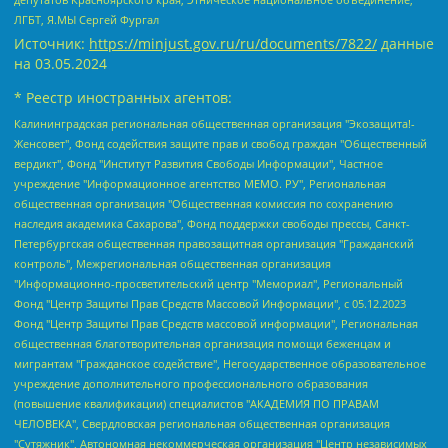
ЛГБТ, Я.МЫ Сергей Фургал
Источник:
https://minjust.gov.ru/ru/documents/7822/
данные
на
03.05.2024
* Реестр иностранных агентов:
Калининградская региональная общественная организация "Экозащита!-Женсовет", Фонд содействия защите прав и свобод граждан "Общественный вердикт", Фонд "Институт Развития Свободы Информации", Частное учреждение "Информационное агентство МЕМО. РУ", Региональная общественная организация "Общественная комиссия по сохранению наследия академика Сахарова", Фонд поддержки свободы прессы, Санкт-Петербургская общественная правозащитная организация "Гражданский контроль", Межрегиональная общественная организация "Информационно-просветительский центр "Мемориал", Региональный Фонд "Центр Защиты Прав Средств Массовой Информации", с 05.12.2023 Фонд "Центр Защиты Прав Средств массовой информации", Региональная общественная благотворительная организация помощи беженцам и мигрантам "Гражданское содействие", Негосударственное образовательное учреждение дополнительного профессионального образования (повышение квалификации) специалистов "АКАДЕМИЯ ПО ПРАВАМ ЧЕЛОВЕКА", Свердловская региональная общественная организация "Сутяжник", Автономная некоммерческая организация "Центр независимых социологических исследований", Союз общественных объединений "Российский исследовательский центр по правам человека", Региональное общественное учреждение научно-информационный центр "МЕМОРИАЛ", Некоммерческая организация "Фонд защиты гласности", Автономная некоммерческая организация "Институт прав человека", Городская общественная организация "Екатеринбургское общество "МЕМОРИАЛ", Городская общественная организация "Рязанское историко-просветительское и правозащитное общество "Мемориал" (Рязанский Мемориал), Челябинский региональный орган общественной самодеятельности – женское общественное объединение "Женщины Евразии", Челябинский региональный орган общественной самодеятельности "Уральская правозащитная группа", Фонд содействия защите здоровья и социальной справедливости имени Андрея Рылькова, Автономная Некоммерческая Организация "Аналитический Центр Юрия Левады", Автономная некоммерческая организация социальной поддержки населения "Проект Апрель", Региональная общественная организация помощи женщинам и детям, находящимся в кризисной ситуации "Информационно-методический центр "Анна", Фонд содействия развитию массовых коммуникаций и правовому просвещению "Так-так-Так", Фонд содействия устойчивому развитию "Серебряная тайга", Свердловский региональный общественный фонд социальных проектов "Новое время", "Idel.Реалии", Кавказ.Реалии, Крым.Реалии, Телеканал Настоящее Время, Татаро-башкирская служба Радио Свобода (Azatliq Radiosi), Радио Свободная Европа/Радио Свобода (PCE/PC), "Сибирь.Реалии", "Фактограф", Благотворительный фонд помощи осужденным и их семьям, Автономная некоммерческая организация "Институт глобализации и социальных движений", Фонд "В защиту прав заключенных", Частное учреждение "Центр поддержки и содействия развитию средств массовой информации", Пензенский региональный общественный благотворительный фонд "Гражданский союз", "Север.Реалии", Некоммерческая организация Фонд "Правовая инициатива", Общество с ограниченной ответственностью "Радио Свободная Европа/Радио Свобода", Чешское информационное агентство "MEDIUM-ORIENT", Красноярская региональная общественная организация "Мы против СПИДа", Камалягин Денис Николаевич, Маркелов Сергей Евгеньевич, Пономарев Лев Александрович, Савицкая Людмила Алексеевна, Автономная некоммерческая организация "Центр по работе с проблемой насилия "НАСИЛИЮ.НЕТ", Межрегиональный профессиональный союз работников здравоохранения "Альянс врачей", Юридическое лицо, зарегистрированное в Латвийской Республике, SIA "Medusa Project" (регистрационный номер 40103797863, дата регистрации 10.06.2014), Некоммерческая организация "Фонд по борьбе с коррупцией", Автономная некоммерческая организация "Институт права и публичной политики", Баданин Роман Сергеевич, Гликин Максим Александрович, Железнова Мария Михайловна, Лукьянова Юлия Сергеевна, Маетная Елизавета Витальевна, Маняхин Петр Борисович, Чуракова Ольга Владимировна, Ярош Юлия Петровна, Юридическое лицо "The Insider SIA", зарегистрированное в Риге, Латвийская Республика (дата регистрации 26.06.2015), являющееся администратором доменного имени интернет-издания "The Insider SIA", https://theins.ru, Постернак Алексей Евгеньевич, Рубин Михаил Аркадьевич, Анин Роман Александрович, Юридическое лицо Istories fonds, зарегистрированное в Латвийской Республике (регистрационный номер 50008295751, дата регистрации 24.02.2020), Великовский Дмитрий Александрович, Долинина Ирина Николаевна, Мароховская Алеся Алексеевна, Шлейнов Роман Юрьевич, Шмагун Олеся Валентиновна, Общество с ограниченной ответственностью "Альтаир 2021", Общество с ограниченной ответственностью "Вега 2021", Общество с ограниченной ответственностью "Главный редактор 2021", Общество с ограниченной ответственностью "Ромашки монолит", Важенков Артем Валерьевич, Ивановская областная общественная организация "Центр гендерных исследований", Гурман Юрий Альбертович, Медиапроект "ОВД-Инфо", Егоров Владимир Владимирович, Жилинский Владимир Александрович, Общество с ограниченной ответственностью "ЗП", Иванова София Юрьевна, Карезина Инна Павловна, Кильтау Екатерина Викторовна, Петров Алексей Викторович, Пискунов Сергей Евгеньевич, Смирнов Сергей Сергеевич, Тихонов Михаил Сергеевич, Общество с ограниченной ответственностью "ЖУРНАЛИСТ-ИНОСТРАННЫЙ АГЕНТ", Арапова Галина Юрьевна, Вольтская Татьяна Анатольевна, Американская компания "Mason G.E.S. Anonymous Foundation" (США), являющаяся владельцем интернет-издания https://mnews.world/, Компания "Stichting Bellingcat", зарегистрированная в Нидерландах (дата регистрации 11.07.2018), Захаров Андрей Вячеславович, Клепиковская Екатерина Дмитриевна, Общество с ограниченной ответственностью "МЕМО", Перл Роман Александрович, Симонов Евгений Алексеевич, Соловьева Елена Анатольевна, Сотников Даниил Владимирович, Сурначева Елизавета Дмитриевна, Автономная некоммерческая организация по защите прав человека и информированию населения "Якутия – Наше Мнение", Общество с ограниченной ответственностью "Москоу диджитал медиа", с 26.01.2023 Общество с ограниченной ответственностью "Чайка Белые сады", Ветошкина Валерия Валерьевна, Заговора Максим Александрович, Межрегиональное общественное движение "Российская ЛГБТ - сеть", Оленичев Максим Владимирович, Павлов Иван Юрьевич, Скворцова Елена Сергеевна, Общество с ограниченной ответственностью "Как бы инагент", Кочетков Игорь Викторович, Общество с ограниченной ответственностью "Честные выборы", Еланчик Олег Александрович, Общество с ограниченной ответственностью "Нобелевский призыв", Гималова Регина Эмилевна, Григорьев Андрей Валерьевич, Григорьева Алина Александровна, Ассоциация по содействию защите прав призывников, альтернативнослужащих и военнослужащих "Правозащитная группа "Гражданин.Армия.Право", Хисамова Регина Фаритовна, Автономная некоммерческая организация по реализации социально-правовых программ "Лилит", Дальневосточное общественное движение "Маяк", Санкт-Петербургская ЛГБТ-инициативная группа "Выход", Инициативная группа ЛГБТ+ "Реверс", Алексеев Андрей Викторович, Бекбулатова Таисия Львовна, Беляев Иван Михайлович, Владыкина Елена Сергеевна, Гельман Марат Александрович, Никульшина Вероника Юрьевна, Толоконникова Надежда Андреевна, Шендерович Виктор Анатольевич, Общество с ограниченной ответственностью "Данное сообщение", Общество с ограниченной ответственностью Издательский дом "Новая глава", Айнбиндер Александра Александровна, Московский комьюнити-центр для ЛГБТ+инициатив, Благотворительный фонд развития филантропии, Deutsche Welle (Германия, Kurt-Schumacher-Strasse 3, 53113 Bonn), Борзунова Мария Михайловна, Воробьев Виктор Викторович, Голубева Анна Львовна, Константинова Алла Михайловна, Малкова Ирина Владимировна, Мурадов Мурад Абдулгалимович, Осетинская Елизавета Николаевна, Понасенков Евгений Николаевич, Ганапольский Матвей Юрьевич, Киселев Евгений Алексеевич, Борухович Ирина Григорьевна, Дремин Иван Тимофеевич, Дубровский Дмитрий Викторович, Красноярская региональная общественная организация поддержки и развития альтернативных образовательных технологий и межкультурных коммуникаций "ИНТЕРРА", Маяковская Екатерина Алексеевна, Фейгин Марк Захарович, Филимонов Андрей Викторович, Дзугкоева Регина Николаевна, Доброхотов Роман Александрович, Дудь Юрий Александрович, Елкин Сергей Владимирович, Кругликов Кирилл Игоревич, Сабунаева Мария Леонидовна, Семенов Алексей Владимирович, Шаинян Карен Багратович, Шульман Екатерина Михайловна, Асафьев Артур Валерьевич, Вахштайн Виктор Семенович, Венедиктов Алексей Алексеевич, Лушникова Екатерина Евгеньевна, Волков Леонид Михайлович, Невзоров Александр Глебович, Пархоменко Сергей Борисович, Сироткин Ярослав Николаевич, Кара-Мурза Владимир Владимирович, Баранова Наталья Владимировна, Гозман Леонид Яковлевич, Кагарлицкий Борис Юльевич, Климарев Михаил Валерьевич, Милов Владимир Станиславович, Автономная некоммерческая организация Краснодарский центр современного искусства "Типография", Моргенштерн Алишер Тагирович, Соболь Любовь Эдуардовна, Общество с ограниченной ответственностью "ЛИЗА НОРМ", Каспаров Гарри Кимович, Ходорковский Михаил Борисович, Общество с ограниченной ответственностью "Апрельские тезисы", Данилович Ирина Брониславовна, Кашин Олег Владимирович, Петров Николай Владимирович, Пивоваров Алексей Владимирович, Соколов Михаил Владимирович, Цветкова Юлия Владимировна, Чичваркин Евгений Александрович, Комитет против пыток/Команда против пыток, Общество с ограниченной ответственностью "Первый научный", Общество с ограниченной ответственностью "Вертолет и ко", Белоцерковская Вероника Борисовна, Кац Максим Евгеньевич, Лазарева Татьяна Юрьевна, Шаведдинов Руслан Табризович, Яшин Илья Валерьевич, Общество с ограниченной ответственностью "Иноагент ААВ", Алешковский Дмитрий Петрович, Альбац Евгения Марковна, Быков Дмитрий Львович, Галямина Юлия Евгеньевна, Лойко Сергей Леонидович, Мартынов Кирилл Константинович, Медведев Сергей Александрович, Крашенинников Федор Геннадиевич, Гордеева Катерина Вл