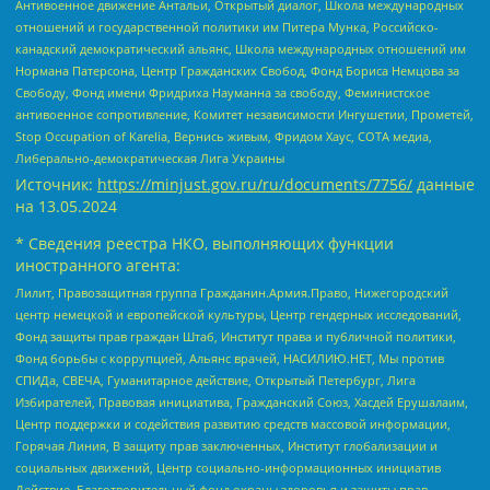
Антивоенное движение Антальи, Открытый диалог, Школа международных
отношений и государственной политики им Питера Мунка, Российско-
канадский демократический альянс, Школа международных отношений им
Нормана Патерсона, Центр Гражданских Свобод, Фонд Бориса Немцова за
Свободу, Фонд имени Фридриха Науманна за свободу, Феминистское
антивоенное сопротивление, Комитет независимости Ингушетии, Прометей,
Stop Occupation of Karelia, Вернись живым, Фридом Хаус, СОТА медиа,
Либерально-демократическая Лига Украины
Источник:
https://minjust.gov.ru/ru/documents/7756/
данные
на
13.05.2024
* Сведения реестра НКО, выполняющих функции
иностранного агента:
Лилит, Правозащитная группа Гражданин.Армия.Право, Нижегородский
центр немецкой и европейской культуры, Центр гендерных исследований,
Фонд защиты прав граждан Штаб, Институт права и публичной политики,
Фонд борьбы с коррупцией, Альянс врачей, НАСИЛИЮ.НЕТ, Мы против
СПИДа, СВЕЧА, Гуманитарное действие, Открытый Петербург, Лига
Избирателей, Правовая инициатива, Гражданский Союз, Хасдей Ерушалаим,
Центр поддержки и содействия развитию средств массовой информации,
Горячая Линия, В защиту прав заключенных, Институт глобализации и
социальных движений, Центр социально-информационных инициатив
Действие, Благотворительный фонд охраны здоровья и защиты прав