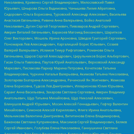
Николаевна, Кривенко Сергей Владимирович, Милославский Павел
Юрьевич, Шнырова Ольга Вадимовна, Чанышева Лилия Айратовна,
Сидорович Ольга Борисовна, Туровский Александр Алексеевич, Васильева
Анастасия Евгеньевна, Ривина Анна Валерьевна, Бойко Анатолий
Николаевич, Дугин Сергей Георгиевич, Пивоваров Андрей Сергеевич,
Аверин Виталий Евгеньевич, Барахоев Магомед Бекханович, Шарипков
Олег Викторович, Мошель Ирина Ароновна, Шведов Григорий Сергеевич,
Пономарев Лев Александрович, Каргалицкий Борис Юльевич, Созаев
Валерий Валерьевич, Исламов Тимур Рифгатович, Романова Ольга
Евгеньевна, Щаров Сергей Алексадрович, Цирульников Борис Альбертович,
Гасан Ольга Павловна, Паутов Юрий Анатольевич, Верховский Александр
Маркович, Пислакова-Паркер Марина Петровна, Кочеткова Татьяна
Владимировна, Чуркина Наталья Валерьевна, Акимова Татьяна Николаевна,
Золотарева Екатерина Александровна, Рачинский Ян Збигневич, Жемкова
Елена Борисовна, Гудков Лев Дмитриевич, Илларионова Юлия Юрьевна,
Саранг Анна Васильевна, Захарова Светлана Сергеевна, Аверин Владимир
Анатольевич, Щур Татьяна Михайловна, Щур Николай Алексеевич,
Блинушов Андрей Юрьевич, Мосин Алексей Геннадьевич, Гефтер Валентин
Михайлович, Симонов Алексей Кириллович, Флиге Ирина Анатольевна,
Мельникова Валентина Дмитриевна, Вититинова Елена Владимировна,
Баженова Светлана Куприяновна, Максимов Сергей Владимирович, Беляев
Сергей Иванович, Голубева Елена Николаевна, Ганнушкина Светлана
Алексеевна, Закс Елена Владимировна, Буртина Елена Юрьевна, Гендель