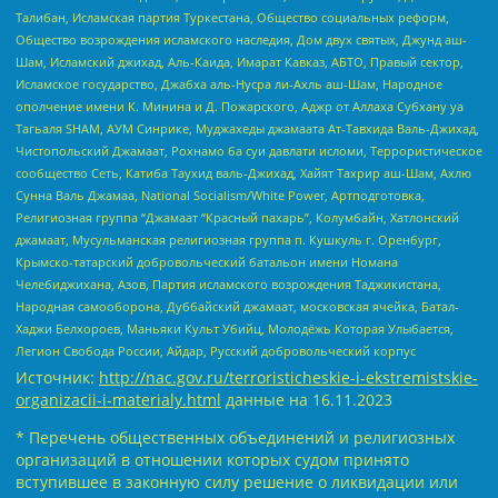
Талибан, Исламская партия Туркестана, Общество социальных реформ,
Общество возрождения исламского наследия, Дом двух святых, Джунд аш-
Шам, Исламский джихад, Аль-Каида, Имарат Кавказ, АБТО, Правый сектор,
Исламское государство, Джабха аль-Нусра ли-Ахль аш-Шам, Народное
ополчение имени К. Минина и Д. Пожарского, Аджр от Аллаха Субхану уа
Тагьаля SHAM, АУМ Синрике, Муджахеды джамаата Ат-Тавхида Валь-Джихад,
Чистопольский Джамаат, Рохнамо ба суи давлати исломи, Террористическое
сообщество Сеть, Катиба Таухид валь-Джихад, Хайят Тахрир аш-Шам, Ахлю
Сунна Валь Джамаа, National Socialism/White Power, Артподготовка,
Религиозная группа “Джамаат “Красный пахарь”, Колумбайн, Хатлонский
джамаат, Мусульманская религиозная группа п. Кушкуль г. Оренбург,
Крымско-татарский добровольческий батальон имени Номана
Челебиджихана, Азов, Партия исламского возрождения Таджикистана,
Народная самооборона, Дуббайский джамаат, московская ячейка, Батал-
Хаджи Белхороев, Маньяки Культ Убийц, Молодёжь Которая Улыбается,
Легион Свобода России, Айдар, Русский добровольческий корпус
Источник:
http://nac.gov.ru/terroristicheskie-i-ekstremistskie-
organizacii-i-materialy.html
данные на
16.11.2023
* Перечень общественных объединений и религиозных
организаций в отношении которых судом принято
вступившее в законную силу решение о ликвидации или