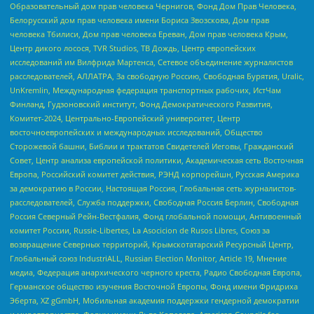
Образовательный дом прав человека Чернигов, Фонд Дом Прав Человека,
Белорусский дом прав человека имени Бориса Звозскова, Дом прав
человека Тбилиси, Дом прав человека Ереван, Дом прав человека Крым,
Центр дикого лосося, TVR Studios, ТВ Дождь, Центр европейских
исследований им Вилфрида Мартенса, Сетевое объединение журналистов
расследователей, АЛЛАТРА, За свободную Россию, Свободная Бурятия, Uralic,
UnKremlin, Международная федерация транспортных рабочих, ИстЧам
Финланд, Гудзоновский институт, Фонд Демократического Развития,
Комитет-2024, Центрально-Европейский университет, Центр
восточноевропейских и международных исследований, Общество
Сторожевой башни, Библии и трактатов Свидетелей Иеговы, Гражданский
Совет, Центр анализа европейской политики, Академическая сеть Восточная
Европа, Российский комитет действия, РЭНД корпорейшн, Русская Америка
за демократию в России, Настоящая Россия, Глобальная сеть журналистов-
расследователей, Служба поддержки, Свободная Россия Берлин, Свободная
Россия Северный Рейн-Вестфалия, Фонд глобальной помощи, Антивоенный
комитет России, Russie-Libertes, La Asocicion de Rusos Libres, Союз за
возвращение Северных территорий, Крымскотатарский Ресурсный Центр,
Глобальный союз IndustriALL, Russian Election Monitor, Article 19, Мнение
медиа, Федерация анархического черного креста, Радио Свободная Европа,
Германское общество изучения Восточной Европы, Фонд имени Фридриха
Эберта, XZ gGmbH, Мобильная академия поддержки гендерной демократии