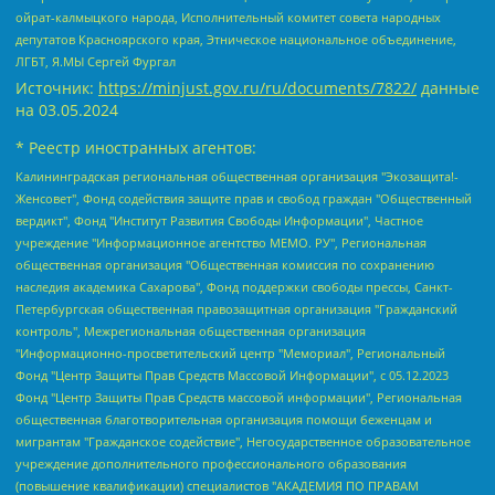
ойрат-калмыцкого народа, Исполнительный комитет совета народных
депутатов Красноярского края, Этническое национальное объединение,
ЛГБТ, Я.МЫ Сергей Фургал
Источник:
https://minjust.gov.ru/ru/documents/7822/
данные
на
03.05.2024
* Реестр иностранных агентов:
Калининградская региональная общественная организация "Экозащита!-Женсовет", Фонд содействия защите прав и свобод граждан "Общественный вердикт", Фонд "Институт Развития Свободы Информации", Частное учреждение "Информационное агентство МЕМО. РУ", Региональная общественная организация "Общественная комиссия по сохранению наследия академика Сахарова", Фонд поддержки свободы прессы, Санкт-Петербургская общественная правозащитная организация "Гражданский контроль", Межрегиональная общественная организация "Информационно-просветительский центр "Мемориал", Региональный Фонд "Центр Защиты Прав Средств Массовой Информации", с 05.12.2023 Фонд "Центр Защиты Прав Средств массовой информации", Региональная общественная благотворительная организация помощи беженцам и мигрантам "Гражданское содействие", Негосударственное образовательное учреждение дополнительного профессионального образования (повышение квалификации) специалистов "АКАДЕМИЯ ПО ПРАВАМ ЧЕЛОВЕКА", Свердловская региональная общественная организация "Сутяжник", Автономная некоммерческая организация "Центр независимых социологических исследований", Союз общественных объединений "Российский исследовательский центр по правам человека", Региональное общественное учреждение научно-информационный центр "МЕМОРИАЛ", Некоммерческая организация "Фонд защиты гласности", Автономная некоммерческая организация "Институт прав человека", Городская общественная организация "Екатеринбургское общество "МЕМОРИАЛ", Городская общественная организация "Рязанское историко-просветительское и правозащитное общество "Мемориал" (Рязанский Мемориал), Челябинский региональный орган общественной самодеятельности – женское общественное объединение "Женщины Евразии", Челябинский региональный орган общественной самодеятельности "Уральская правозащитная группа", Фонд содействия защите здоровья и социальной справедливости имени Андрея Рылькова, Автономная Некоммерческая Организация "Аналитический Центр Юрия Левады", Автономная некоммерческая организация социальной поддержки населения "Проект Апрель", Региональная общественная организация помощи женщинам и детям, находящимся в кризисной ситуации "Информационно-методический центр "Анна", Фонд содействия развитию массовых коммуникаций и правовому просвещению "Так-так-Так", Фонд содействия устойчивому развитию "Серебряная тайга", Свердловский региональный общественный фонд социальных проектов "Новое время", "Idel.Реалии", Кавказ.Реалии, Крым.Реалии, Телеканал Настоящее Время, Татаро-башкирская служба Радио Свобода (Azatliq Radiosi), Радио Свободная Европа/Радио Свобода (PCE/PC), "Сибирь.Реалии", "Фактограф", Благотворительный фонд помощи осужденным и их семьям, Автономная некоммерческая организация "Институт глобализации и социальных движений", Фонд "В защиту прав заключенных", Частное учреждение "Центр поддержки и содействия развитию средств массовой информации", Пензенский региональный общественный благотворительный фонд "Гражданский союз", "Север.Реалии", Некоммерческая организация Фонд "Правовая инициатива", Общество с ограниченной ответственностью "Радио Свободная Европа/Радио Свобода", Чешское информационное агентство "MEDIUM-ORIENT", Красноярская региональная общественная организация "Мы против СПИДа", Камалягин Денис Николаевич, Маркелов Сергей Евгеньевич, Пономарев Лев Александрович, Савицкая Людмила Алексеевна, Автономная некоммерческая организация "Центр по работе с проблемой насилия "НАСИЛИЮ.НЕТ", Межрегиональный профессиональный союз работников здравоохранения "Альянс врачей", Юридическое лицо, зарегистрированное в Латвийской Республике, SIA "Medusa Project" (регистрационный номер 40103797863, дата регистрации 10.06.2014), Некоммерческая организация "Фонд по борьбе с коррупцией", Автономная некоммерческая организация "Институт права и публичной политики", Баданин Роман Сергеевич, Гликин Максим Александрович, Железнова Мария Михайловна, Лукьянова Юлия Сергеевна, Маетная Елизавета Витальевна, Маняхин Петр Борисович, Чуракова Ольга Владимировна, Ярош Юлия Петровна, Юридическое лицо "The Insider SIA", зарегистрированное в Риге, Латвийская Республика (дата регистрации 26.06.2015), являющееся администратором доменного имени интернет-издания "The Insider SIA", https://theins.ru, Постернак Алексей Евгеньевич, Рубин Михаил Аркадьевич, Анин Роман Александрович, Юридическое лицо Istories fonds, зарегистрированное в Латвийской Республике (регистрационный номер 50008295751, дата регистрации 24.02.2020), Великовский Дмитрий Александрович, Долинина Ирина Николаевна, Мароховская Алеся Алексеевна, Шлейнов Роман Юрьевич, Шмагун Олеся Валентиновна, Общество с ограниченной ответственностью "Альтаир 2021", Общество с ограниченной ответственностью "Вега 2021", Общество с ограниченной ответственностью "Главный редактор 2021", Общество с ограниченной ответственностью "Ромашки монолит", Важенков Артем Валерьевич, Ивановская областная общественная организация "Центр гендерных исследований", Гурман Юрий Альбертович, Медиапроект "ОВД-Инфо", Егоров Владимир Владимирович, Жилинский Владимир Александрович, Общество с ограниченной ответственностью "ЗП", Иванова София Юрьевна, Карезина Инна Павловна, Кильтау Екатерина Викторовна, Петров Алексей Викторович, Пискунов Сергей Евгеньевич, Смирнов Сергей Сергеевич, Тихонов Михаил Сергеевич, Общество с ограниченной ответственностью "ЖУРНАЛИСТ-ИНОСТРАННЫЙ АГЕНТ", Арапова Галина Юрьевна, Вольтская Татьяна Анатольевна, Американская компания "Mason G.E.S. Anonymous Foundation" (США), являющаяся владельцем интернет-издания https://mnews.world/, Компания "Stichting Bellingcat", зарегистрированная в Нидерландах (дата регистрации 11.07.2018), Захаров Андрей Вячеславович, Клепиковская Екатерина Дмитриевна, Общество с ограниченной ответственностью "МЕМО", Перл Роман Александрович, Симонов Евгений Алексеевич, Соловьева Елена Анатольевна, Сотников Даниил Владимирович, Сурначева Елизавета Дмитриевна, Автономная некоммерческая организация по защите прав человека и информированию населения "Якутия – Наше Мнение", Общество с ограниченной ответственностью "Москоу диджитал медиа", с 26.01.2023 Общество с ограниченной ответственностью "Чайка Белые сады", Ветошкина Валерия Валерьевна, Заговора Максим Александрович, Межрегиональное общественное движение "Российская ЛГБТ - сеть", Оленичев Максим Владимирович, Павлов Иван Юрьевич, Скворцова Елена Сергеевна, Общество с ограниченной ответственностью "Как бы инагент", Кочетков Игорь Викторович, Общество с ограниченной ответственностью "Честные выборы", Еланчик Олег Александрович, Общество с ограниченной ответственностью "Нобелевский призыв", Гималова Регина Эмилевна, Григорьев Андрей Валерьевич, Григорьева Алина Александровна, Ассоциация по содействию защите прав призывников, альтернативнослужащих и военнослужащих "Правозащитная группа "Гражданин.Армия.Право", Хисамова Регина Фаритовна, Автономная некоммерческая организация по реализации социально-правовых программ "Лилит", Дальневосточное общественное движение "Маяк", Санкт-Петербургская ЛГБТ-инициативная группа "Выход", Инициативная группа ЛГБТ+ "Реверс", Алексеев Андрей Викторович, Бекбулатова Таисия Львовна, Беляев Иван Михайлович, Владыкина Елена Сергеевна, Гельман Марат Александрович, Никульшина Вероника Юрьевна, Толоконникова Надежда Андреевна, Шендерович Виктор Анатольевич, Общество с ограниченной ответственностью "Данное сообщение", Общество с ограниченной ответственностью Издательский дом "Новая глава", Айнбиндер Александра Александровна, Московский комьюнити-центр для ЛГБТ+инициатив, Благотворительный фонд развития филантропии, Deutsche Welle (Германия, Kurt-Schumacher-Strasse 3, 53113 Bonn), Борзунова Мария Михайловна, Воробьев Виктор Викторович, Голубева Анна Львовна, Константинова Алла Михайловна, Малкова Ирина Владимировна, Мурадов Мурад Абдулгалимович, Осетинская Елизавета Николаевна, Понасенков Евгений Николаевич, Ганапольский Матвей Юрьевич, Киселев Евгений Алексеевич, Борухович Ирина Григорьевна, Дремин Иван Тимофеевич, Дубровский Дмитрий Викторович, Красноярская региональная общественная организация поддержки и развития альтернативных образовательных технологий и межкультурных коммуникаций "ИНТЕРРА", Маяковская Екатерина Алексеевна, Фейгин Марк Захарович, Филимонов Андрей Викторович, Дзугкоева Регина Николаевна, Доброхотов Роман Александрович, Дудь Юрий Александрович, Елкин Сергей Владимирович, Кругликов Кирилл Игоревич, Сабунаева Мария Леонидовна, Семенов Алексей Владимирович, Шаинян Карен Багратович, Шульман Екатерина Михайловна, Асафьев Артур Валерьевич, Вахштайн Виктор Семенович, Венедиктов Алексей Алексеевич, Лушникова Екатерина Евгеньевна, Волков Леонид Михайлович, Невзоров Александр Глебович, Пархоменко Сергей Борисович, Сироткин Ярослав Николаевич, Кара-Мурза Владимир Владимирович, Баранова Наталья Владимировна, Гозман Леонид Яковлевич, Кагарлицкий Борис Юльевич, Климарев Михаил Валерьевич, Милов Владимир Станиславович, Автономная некоммерческая организация Краснодарский центр современного искусства "Типография", Моргенштерн Алишер Тагирович, Соболь Любовь Эдуардовна, Общество с ограниченной ответственностью "ЛИЗА НОРМ", Каспаров Гарри Кимович, Ходорковский Михаил Борисович, Общество с ограниченной ответственностью "Апрельские тезисы", Данилович Ирина Брониславовна, Кашин Олег Владимирович, Петров Николай Владимирович, Пивоваров Алексей Владимирович, Соколов Михаил Владимирович, Цветкова Юлия Владимировна, Чичваркин Евгений Александрович, Комитет против пыток/Команда против пыток, Общество с ограниченной ответственностью "Первый научный", Общество с ограниченной ответственностью "Вертолет и ко", Белоцерковская Вероника Борисовна, Кац Максим Евгеньевич, Лазарева Татьяна Юрьевна, Шаведдинов Руслан Табризович, Яшин Илья Валерьевич, Общество с ограниченной ответственностью "Иноагент ААВ", Алешковский Дмитрий Петрович, Альбац Евгения Марковна, Быков Дмитрий Львович, Галямина Юлия Евгеньевна, Лойко Сергей Леонидович, Мартынов Кирилл Константинович, Медведев Сергей Александрович, Крашенинников Федор Геннадиевич, Гордеева Катерина Вл