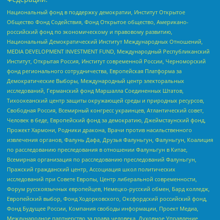
Национальный фонд в поддержку демократии, Институт Открытое
Общество Фонд Содействия, Фонд Открытое общество, Американо-
российский фонд по экономическому и правовому развитию,
Национальный Демократический Институт Международных Отношений,
MEDIA DEVELOPMENT INVESTMENT FUND, Международный Республиканский
Институт, Открытая Россия, Институт современной России, Черноморский
фонд регионального сотрудничества, Европейская Платформа за
Демократические Выборы, Международный центр электоральных
исследований, Германский фонд Маршалла Соединенных Штатов,
Тихоокеанский центр защиты окружающей среды и природных ресурсов,
Свободная Россия, Всемирный конгресс украинцев, Атлантический совет,
Человек в беде, Европейский фонд за демократию, Джеймстаунский фонд,
Прожект Хармони, Родники дракона, Врачи против насильственного
извлечения органов, Фалунь Дафа, Друзья Фалуньгун, Фалуньгун, Коалиция
по расследованию преследования в отношении Фалуньгун в Китае,
Всемирная организация по расследованию преследований Фалуньгун,
Пражский гражданский центр, Ассоциация школ политических
исследований при Совете Европы, Центр либеральной современности,
Форум русскоязычных европейцев, Немецко-русский обмен, Бард колледж,
Европейский выбор, Фонд Ходорковского, Оксфордский российский фонд,
Фонд Будущее России, Компания свободы информации, Проект Медиа,
Международное партнерство за права человека, Духовное Управление