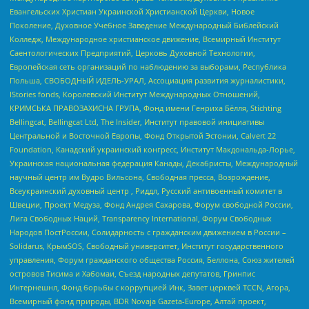
Евангельских Христиан Украинской Христианской Церкви, Новое
Поколение, Духовное Учебное Заведение Международный Библейский
Колледж, Международное христианское движение, Всемирный Институт
Саентологических Предприятий, Церковь Духовной Технологии,
Европейская сеть организаций по наблюдению за выборами, Республика
Польша, СВОБОДНЫЙ ИДЕЛЬ-УРАЛ, Ассоциация развития журналистики,
IStories fonds, Королевский Институт Международных Отношений,
КРИМСЬКА ПРАВОЗАХИСНА ГРУПА, Фонд имени Генриха Бёлля, Stichting
Bellingcat, Bellingcat Ltd, The Insider, Институт правовой инициативы
Центральной и Восточной Европы, Фонд Открытой Эстонии, Calvert 22
Foundation, Канадский украинский конгресс, Институт Макдональда-Лорье,
Украинская национальная федерация Канады, Декабристы, Международный
научный центр им Вудро Вильсона, Свободная пресса, Возрождение,
Всеукраинский духовный центр , Риддл, Русский антивоенный комитет в
Швеции, Проект Медуза, Фонд Андрея Сахарова, Форум свободной России,
Лига Свободных Наций, Transparеncy International, Форум Свободных
Народов ПостРоссии, Солидарность с гражданским движением в России –
Solidarus, КрымSOS, Свободный университет, Институт государственного
управления, Форум гражданского общества Россия, Беллона, Союз жителей
островов Тисима и Хабомаи, Съезд народных депутатов, Гринпис
Интернешнл, Фонд борьбы с коррупцией Инк, Завет церквей TCCN, Агора,
Всемирный фонд природы, BDR Novaja Gazeta-Europe, Алтай проект,