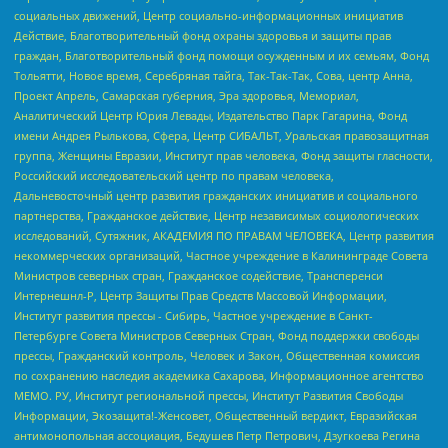
социальных движений, Центр социально-информационных инициатив
Действие, Благотворительный фонд охраны здоровья и защиты прав
граждан, Благотворительный фонд помощи осужденным и их семьям, Фонд
Тольятти, Новое время, Серебряная тайга, Так-Так-Так, Сова, центр Анна,
Проект Апрель, Самарская губерния, Эра здоровья, Мемориал,
Аналитический Центр Юрия Левады, Издательство Парк Гагарина, Фонд
имени Андрея Рылькова, Сфера, Центр СИБАЛЬТ, Уральская правозащитная
группа, Женщины Евразии, Институт прав человека, Фонд защиты гласности,
Российский исследовательский центр по правам человека,
Дальневосточный центр развития гражданских инициатив и социального
партнерства, Гражданское действие, Центр независимых социологических
исследований, Сутяжник, АКАДЕМИЯ ПО ПРАВАМ ЧЕЛОВЕКА, Центр развития
некоммерческих организаций, Частное учреждение в Калининграде Совета
Министров северных стран, Гражданское содействие, Трансперенси
Интернешнл-Р, Центр Защиты Прав Средств Массовой Информации,
Институт развития прессы - Сибирь, Частное учреждение в Санкт-
Петербурге Совета Министров Северных Стран, Фонд поддержки свободы
прессы, Гражданский контроль, Человек и Закон, Общественная комиссия
по сохранению наследия академика Сахарова, Информационное агентство
МЕМО. РУ, Институт региональной прессы, Институт Развития Свободы
Информации, Экозащита!-Женсовет, Общественный вердикт, Евразийская
антимонопольная ассоциация, Бедушев Петр Петрович, Дзугкоева Регина