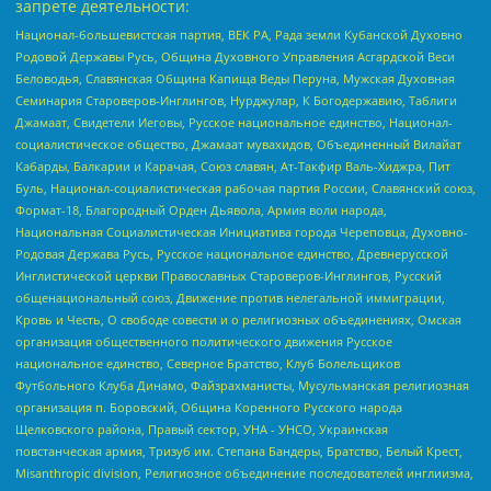
запрете деятельности:
Национал-большевистская партия, ВЕК РА, Рада земли Кубанской Духовно
Родовой Державы Русь, Община Духовного Управления Асгардской Веси
Беловодья, Славянская Община Капища Веды Перуна, Мужская Духовная
Семинария Староверов-Инглингов, Нурджулар, К Богодержавию, Таблиги
Джамаат, Свидетели Иеговы, Русское национальное единство, Национал-
социалистическое общество, Джамаат мувахидов, Объединенный Вилайат
Кабарды, Балкарии и Карачая, Союз славян, Ат-Такфир Валь-Хиджра, Пит
Буль, Национал-социалистическая рабочая партия России, Славянский союз,
Формат-18, Благородный Орден Дьявола, Армия воли народа,
Национальная Социалистическая Инициатива города Череповца, Духовно-
Родовая Держава Русь, Русское национальное единство, Древнерусской
Инглистической церкви Православных Староверов-Инглингов, Русский
общенациональный союз, Движение против нелегальной иммиграции,
Кровь и Честь, О свободе совести и о религиозных объединениях, Омская
организация общественного политического движения Русское
национальное единство, Северное Братство, Клуб Болельщиков
Футбольного Клуба Динамо, Файзрахманисты, Мусульманская религиозная
организация п. Боровский, Община Коренного Русского народа
Щелковского района, Правый сектор, УНА - УНСО, Украинская
повстанческая армия, Тризуб им. Степана Бандеры, Братство, Белый Крест,
Misanthropic division, Религиозное объединение последователей инглиизма,