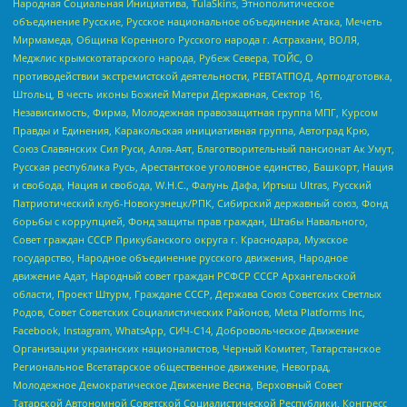
Народная Социальная Инициатива, TulaSkins, Этнополитическое
объединение Русские, Русское национальное объединение Атака, Мечеть
Мирмамеда, Община Коренного Русского народа г. Астрахани, ВОЛЯ,
Меджлис крымскотатарского народа, Рубеж Севера, ТОЙС, О
противодействии экстремистской деятельности, РЕВТАТПОД, Артподготовка,
Штольц, В честь иконы Божией Матери Державная, Сектор 16,
Независимость, Фирма, Молодежная правозащитная группа МПГ, Курсом
Правды и Единения, Каракольская инициативная группа, Автоград Крю,
Союз Славянских Сил Руси, Алля-Аят, Благотворительный пансионат Ак Умут,
Русская республика Русь, Арестантское уголовное единство, Башкорт, Нация
и свобода, Нация и свобода, W.H.С., Фалунь Дафа, Иртыш Ultras, Русский
Патриотический клуб-Новокузнецк/РПК, Сибирский державный союз, Фонд
борьбы с коррупцией, Фонд защиты прав граждан, Штабы Навального,
Совет граждан СССР Прикубанского округа г. Краснодара, Мужское
государство, Народное объединение русского движения, Народное
движение Адат, Народный совет граждан РСФСР СССР Архангельской
области, Проект Штурм, Граждане СССР, Держава Союз Советских Светлых
Родов, Совет Советских Социалистических Районов, Meta Platforms Inc,
Facebook, Instagram, WhatsApp, СИЧ-С14, Добровольческое Движение
Организации украинских националистов, Черный Комитет, Татарстанское
Региональное Всетатарское общественное движение, Невоград,
Молодежное Демократическое Движение Весна, Верховный Совет
Татарской Автономной Советской Социалистической Республики, Конгресс