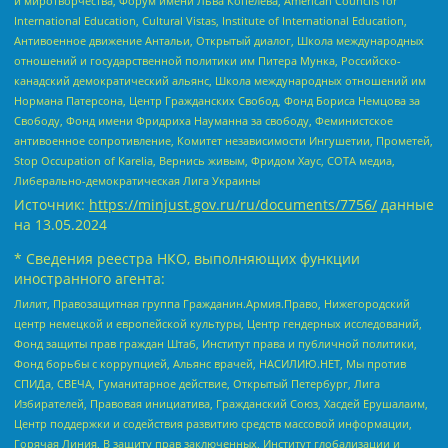
и миротворчества, Форум имени Льва Копелева, American Councils for
International Education, Cultural Vistas, Institute of International Education,
Антивоенное движение Антальи, Открытый диалог, Школа международных
отношений и государственной политики им Питера Мунка, Российско-
канадский демократический альянс, Школа международных отношений им
Нормана Патерсона, Центр Гражданских Свобод, Фонд Бориса Немцова за
Свободу, Фонд имени Фридриха Науманна за свободу, Феминистское
антивоенное сопротивление, Комитет независимости Ингушетии, Прометей,
Stop Occupation of Karelia, Вернись живым, Фридом Хаус, СОТА медиа,
Либерально-демократическая Лига Украины
Источник:
https://minjust.gov.ru/ru/documents/7756/
данные
на
13.05.2024
* Сведения реестра НКО, выполняющих функции
иностранного агента:
Лилит, Правозащитная группа Гражданин.Армия.Право, Нижегородский
центр немецкой и европейской культуры, Центр гендерных исследований,
Фонд защиты прав граждан Штаб, Институт права и публичной политики,
Фонд борьбы с коррупцией, Альянс врачей, НАСИЛИЮ.НЕТ, Мы против
СПИДа, СВЕЧА, Гуманитарное действие, Открытый Петербург, Лига
Избирателей, Правовая инициатива, Гражданский Союз, Хасдей Ерушалаим,
Центр поддержки и содействия развитию средств массовой информации,
Горячая Линия, В защиту прав заключенных, Институт глобализации и