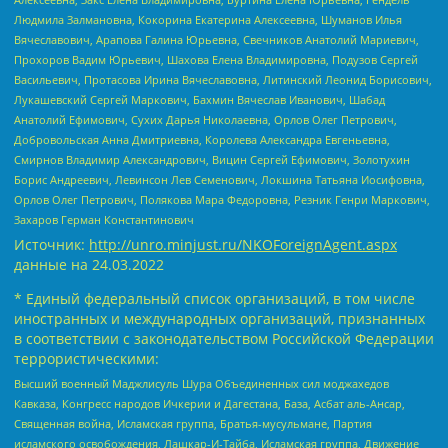
Людмила Залмановна, Кокорина Екатерина Алексеевна, Шуманов Илья
Вячеславович, Арапова Галина Юрьевна, Свечников Анатолий Мариевич,
Прохоров Вадим Юрьевич, Шахова Елена Владимировна, Подузов Сергей
Васильевич, Протасова Ирина Вячеславовна, Литинский Леонид Борисович,
Лукашевский Сергей Маркович, Бахмин Вячеслав Иванович, Шабад
Анатолий Ефимович, Сухих Дарья Николаевна, Орлов Олег Петрович,
Добровольская Анна Дмитриевна, Королева Александра Евгеньевна,
Смирнов Владимир Александрович, Вицин Сергей Ефимович, Золотухин
Борис Андреевич, Левинсон Лев Семенович, Локшина Татьяна Иосифовна,
Орлов Олег Петрович, Полякова Мара Федоровна, Резник Генри Маркович,
Захаров Герман Константинович
Источник:
http://unro.minjust.ru/NKOForeignAgent.aspx
данные на
24.03.2022
* Единый федеральный список организаций, в том числе
иностранных и международных организаций, признанных
в соответствии с законодательством Российской Федерации
террористическими:
Высший военный Маджлисуль Шура Объединенных сил моджахедов
Кавказа, Конгресс народов Ичкерии и Дагестана, База, Асбат аль-Ансар,
Священная война, Исламская группа, Братья-мусульмане, Партия
исламского освобождения, Лашкар-И-Тайба, Исламская группа, Движение