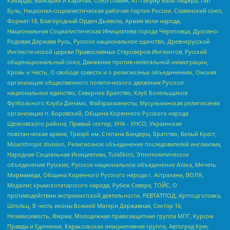
Кабарды, Балкарии и Карачая, Союз славян, Ат-Такфир Валь-Хиджра, Пит
Буль, Национал-социалистическая рабочая партия России, Славянский союз,
Формат-18, Благородный Орден Дьявола, Армия воли народа,
Национальная Социалистическая Инициатива города Череповца, Духовно-
Родовая Держава Русь, Русское национальное единство, Древнерусской
Инглистической церкви Православных Староверов-Инглингов, Русский
общенациональный союз, Движение против нелегальной иммиграции,
Кровь и Честь, О свободе совести и о религиозных объединениях, Омская
организация общественного политического движения Русское
национальное единство, Северное Братство, Клуб Болельщиков
Футбольного Клуба Динамо, Файзрахманисты, Мусульманская религиозная
организация п. Боровский, Община Коренного Русского народа
Щелковского района, Правый сектор, УНА - УНСО, Украинская
повстанческая армия, Тризуб им. Степана Бандеры, Братство, Белый Крест,
Misanthropic division, Религиозное объединение последователей инглиизма,
Народная Социальная Инициатива, TulaSkins, Этнополитическое
объединение Русские, Русское национальное объединение Атака, Мечеть
Мирмамеда, Община Коренного Русского народа г. Астрахани, ВОЛЯ,
Меджлис крымскотатарского народа, Рубеж Севера, ТОЙС, О
противодействии экстремистской деятельности, РЕВТАТПОД, Артподготовка,
Штольц, В честь иконы Божией Матери Державная, Сектор 16,
Независимость, Фирма, Молодежная правозащитная группа МПГ, Курсом
Правды и Единения, Каракольская инициативная группа, Автоград Крю,