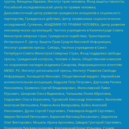
группа, Женщины Евразии, Институт прав человека, Фонд защиты гласности,
Российский исследовательский центр по правам человека,
Дальневосточный центр развития гражданских инициатив и социального
партнерства, Гражданское действие, Центр независимых социологических
исследований, Сутяжник, АКАДЕМИЯ ПО ПРАВАМ ЧЕЛОВЕКА, Центр развития
некоммерческих организаций, Частное учреждение в Калининграде Совета
Министров северных стран, Гражданское содействие, Трансперенси
Интернешнл-Р, Центр Защиты Прав Средств Массовой Информации,
Институт развития прессы - Сибирь, Частное учреждение в Санкт-
Петербурге Совета Министров Северных Стран, Фонд поддержки свободы
прессы, Гражданский контроль, Человек и Закон, Общественная комиссия
по сохранению наследия академика Сахарова, Информационное агентство
МЕМО. РУ, Институт региональной прессы, Институт Развития Свободы
Информации, Экозащита!-Женсовет, Общественный вердикт, Евразийская
антимонопольная ассоциация, Бедушев Петр Петрович, Дзугкоева Регина
Николаевна, Кривенко Сергей Владимирович, Милославский Павел
Юрьевич, Шнырова Ольга Вадимовна, Чанышева Лилия Айратовна,
Сидорович Ольга Борисовна, Туровский Александр Алексеевич, Васильева
Анастасия Евгеньевна, Ривина Анна Валерьевна, Бойко Анатолий
Николаевич, Дугин Сергей Георгиевич, Пивоваров Андрей Сергеевич,
Аверин Виталий Евгеньевич, Барахоев Магомед Бекханович, Шарипков
Олег Викторович, Мошель Ирина Ароновна, Шведов Григорий Сергеевич,
Пономарев Лев Александрович, Каргалицкий Борис Юльевич, Созаев