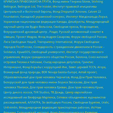
КРИМСЬКА ПРАВОЗАХИСНА ГРУПА, Фонд имени Генриха Бёлля, Stichting
Bellingcat, Bellingcat Ltd, The Insider, Институт правовой инициативы
Центральной и Восточной Европы, Фонд Открытой Эстонии, Calvert 22
Foundation, Канадский украинский конгресс, Институт Макдональда-Лорье,
Украинская национальная федерация Канады, Декабристы, Международный
научный центр им Вудро Вильсона, Свободная пресса, Возрождение,
Всеукраинский духовный центр , Риддл, Русский антивоенный комитет в
Швеции, Проект Медуза, Фонд Андрея Сахарова, Форум свободной России,
Лига Свободных Наций, Transparеncy International, Форум Свободных
Народов ПостРоссии, Солидарность с гражданским движением в России –
Solidarus, КрымSOS, Свободный университет, Институт государственного
управления, Форум гражданского общества Россия, Беллона, Союз жителей
островов Тисима и Хабомаи, Съезд народных депутатов, Гринпис
Интернешнл, Фонд борьбы с коррупцией Инк, Завет церквей TCCN, Агора,
Всемирный фонд природы, BDR Novaja Gazeta-Europe, Алтай проект,
Образовательный дом прав человека Чернигов, Фонд Дом Прав Человека,
Белорусский дом прав человека имени Бориса Звозскова, Дом прав
человека Тбилиси, Дом прав человека Ереван, Дом прав человека Крым,
Центр дикого лосося, TVR Studios, ТВ Дождь, Центр европейских
исследований им Вилфрида Мартенса, Сетевое объединение журналистов
расследователей, АЛЛАТРА, За свободную Россию, Свободная Бурятия, Uralic,
UnKremlin, Международная федерация транспортных рабочих, ИстЧам
Финланд, Гудзоновский институт, Фонд Демократического Развития,