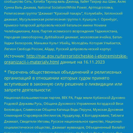
сообщество Сеть, Катиба Таухид валь-Джихад, Хайят Тахрир аш-Шам, Ахлю
Сунна Валь Джамаа, National Socialism/White Power, Артподготовка,
Религиозная группа “Джамаат “Красный пахарь”, Колумбайн, Хатлонский
джамаат, Мусульманская религиозная группа п. Кушкуль г. Оренбург,
Крымско-татарский добровольческий батальон имени Номана
Челебиджихана, Азов, Партия исламского возрождения Таджикистана,
Народная самооборона, Дуббайский джамаат, московская ячейка, Батал-
Хаджи Белхороев, Маньяки Культ Убийц, Молодёжь Которая Улыбается,
Легион Свобода России, Айдар, Русский добровольческий корпус
Источник:
http://nac.gov.ru/terroristicheskie-i-ekstremistskie-
organizacii-i-materialy.html
данные на
16.11.2023
* Перечень общественных объединений и религиозных
организаций в отношении которых судом принято
вступившее в законную силу решение о ликвидации или
запрете деятельности:
Национал-большевистская партия, ВЕК РА, Рада земли Кубанской Духовно
Родовой Державы Русь, Община Духовного Управления Асгардской Веси
Беловодья, Славянская Община Капища Веды Перуна, Мужская Духовная
Семинария Староверов-Инглингов, Нурджулар, К Богодержавию, Таблиги
Джамаат, Свидетели Иеговы, Русское национальное единство, Национал-
социалистическое общество, Джамаат мувахидов, Объединенный Вилайат