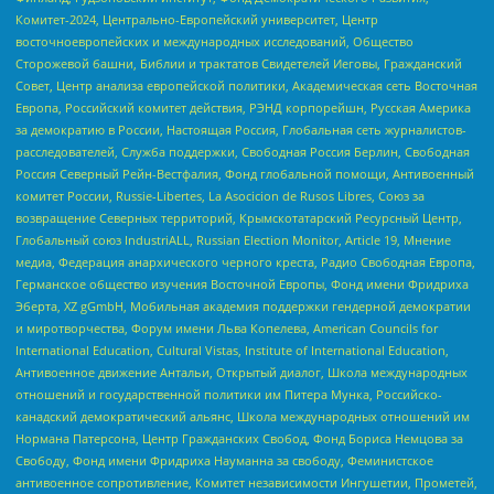
Комитет-2024, Центрально-Европейский университет, Центр
восточноевропейских и международных исследований, Общество
Сторожевой башни, Библии и трактатов Свидетелей Иеговы, Гражданский
Совет, Центр анализа европейской политики, Академическая сеть Восточная
Европа, Российский комитет действия, РЭНД корпорейшн, Русская Америка
за демократию в России, Настоящая Россия, Глобальная сеть журналистов-
расследователей, Служба поддержки, Свободная Россия Берлин, Свободная
Россия Северный Рейн-Вестфалия, Фонд глобальной помощи, Антивоенный
комитет России, Russie-Libertes, La Asocicion de Rusos Libres, Союз за
возвращение Северных территорий, Крымскотатарский Ресурсный Центр,
Глобальный союз IndustriALL, Russian Election Monitor, Article 19, Мнение
медиа, Федерация анархического черного креста, Радио Свободная Европа,
Германское общество изучения Восточной Европы, Фонд имени Фридриха
Эберта, XZ gGmbH, Мобильная академия поддержки гендерной демократии
и миротворчества, Форум имени Льва Копелева, American Councils for
International Education, Cultural Vistas, Institute of International Education,
Антивоенное движение Антальи, Открытый диалог, Школа международных
отношений и государственной политики им Питера Мунка, Российско-
канадский демократический альянс, Школа международных отношений им
Нормана Патерсона, Центр Гражданских Свобод, Фонд Бориса Немцова за
Свободу, Фонд имени Фридриха Науманна за свободу, Феминистское
антивоенное сопротивление, Комитет независимости Ингушетии, Прометей,