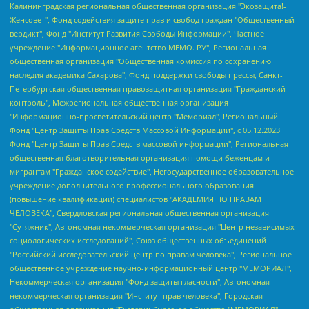
Калининградская региональная общественная организация "Экозащита!-Женсовет", Фонд содействия защите прав и свобод граждан "Общественный вердикт", Фонд "Институт Развития Свободы Информации", Частное учреждение "Информационное агентство МЕМО. РУ", Региональная общественная организация "Общественная комиссия по сохранению наследия академика Сахарова", Фонд поддержки свободы прессы, Санкт-Петербургская общественная правозащитная организация "Гражданский контроль", Межрегиональная общественная организация "Информационно-просветительский центр "Мемориал", Региональный Фонд "Центр Защиты Прав Средств Массовой Информации", с 05.12.2023 Фонд "Центр Защиты Прав Средств массовой информации", Региональная общественная благотворительная организация помощи беженцам и мигрантам "Гражданское содействие", Негосударственное образовательное учреждение дополнительного профессионального образования (повышение квалификации) специалистов "АКАДЕМИЯ ПО ПРАВАМ ЧЕЛОВЕКА", Свердловская региональная общественная организация "Сутяжник", Автономная некоммерческая организация "Центр независимых социологических исследований", Союз общественных объединений "Российский исследовательский центр по правам человека", Региональное общественное учреждение научно-информационный центр "МЕМОРИАЛ", Некоммерческая организация "Фонд защиты гласности", Автономная некоммерческая организация "Институт прав человека", Городская общественная организация "Екатеринбургское общество "МЕМОРИАЛ", Городская общественная организация "Рязанское историко-просветительское и правозащитное общество "Мемориал" (Рязанский Мемориал), Челябинский региональный орган общественной самодеятельности – женское общественное объединение "Женщины Евразии", Челябинский региональный орган общественной самодеятельности "Уральская правозащитная группа", Фонд содействия защите здоровья и социальной справедливости имени Андрея Рылькова, Автономная Некоммерческая Организация "Аналитический Центр Юрия Левады", Автономная некоммерческая организация социальной поддержки населения "Проект Апрель", Региональная общественная организация помощи женщинам и детям, находящимся в кризисной ситуации "Информационно-методический центр "Анна", Фонд содействия развитию массовых коммуникаций и правовому просвещению "Так-так-Так", Фонд содействия устойчивому развитию "Серебряная тайга", Свердловский региональный общественный фонд социальных проектов "Новое время", "Idel.Реалии", Кавказ.Реалии, Крым.Реалии, Телеканал Настоящее Время, Татаро-башкирская служба Радио Свобода (Azatliq Radiosi), Радио Свободная Европа/Радио Свобода (PCE/PC), "Сибирь.Реалии", "Фактограф", Благотворительный фонд помощи осужденным и их семьям, Автономная некоммерческая организация "Институт глобализации и социальных движений", Фонд "В защиту прав заключенных", Частное учреждение "Центр поддержки и содействия развитию средств массовой информации", Пензенский региональный общественный благотворительный фонд "Гражданский союз", "Север.Реалии", Некоммерческая организация Фонд "Правовая инициатива", Общество с ограниченной ответственностью "Радио Свободная Европа/Радио Свобода", Чешское информационное агентство "MEDIUM-ORIENT", Красноярская региональная общественная организация "Мы против СПИДа", Камалягин Денис Николаевич, Маркелов Сергей Евгеньевич, Пономарев Лев Александрович, Савицкая Людмила Алексеевна, Автономная некоммерческая организация "Центр по работе с проблемой насилия "НАСИЛИЮ.НЕТ", Межрегиональный профессиональный союз работников здравоохранения "Альянс врачей", Юридическое лицо, зарегистрированное в Латвийской Республике, SIA "Medusa Project" (регистрационный номер 40103797863, дата регистрации 10.06.2014), Некоммерческая организация "Фонд по борьбе с коррупцией", Автономная некоммерческая организация "Институт права и публичной политики", Баданин Роман Сергеевич, Гликин Максим Александрович, Железнова Мария Михайловна, Лукьянова Юлия Сергеевна, Маетная Елизавета Витальевна, Маняхин Петр Борисович, Чуракова Ольга Владимировна, Ярош Юлия Петровна, Юридическое лицо "The Insider SIA", зарегистрированное в Риге, Латвийская Республика (дата регистрации 26.06.2015), являющееся администратором доменного имени интернет-издания "The Insider SIA", https://theins.ru, Постернак Алексей Евгеньевич, Рубин Михаил Аркадьевич, Анин Роман Александрович, Юридическое лицо Istories fonds, зарегистрированное в Латвийской Республике (регистрационный номер 50008295751, дата регистрации 24.02.2020), Великовский Дмитрий Александрович, Долинина Ирина Николаевна, Мароховская Алеся Алексеевна, Шлейнов Роман Юрьевич, Шмагун Олеся Валентиновна, Общество с ограниченной ответственностью "Альтаир 2021", Общество с ограниченной ответственностью "Вега 2021", Общество с ограниченной ответственностью "Главный редактор 2021", Общество с ограниченной ответственностью "Ромашки монолит", Важенков Артем Валерьевич, Ивановская областная общественная организация "Центр гендерных исследований", Гурман Юрий Альбертович, Медиапроект "ОВД-Инфо", Егоров Владимир Владимирович, Жилинский Владимир Александрович, Общество с ограниченной ответственностью "ЗП", Иванова София Юрьевна, Карезина Инна Павловна, Кильтау Екатерина Викторовна, Петров Алексей Викторович, Пискунов Сергей Евгеньевич, Смирнов Сергей Сергеевич, Тихонов Михаил Сергеевич, Общество с ограниченной ответственностью "ЖУРНАЛИСТ-ИНОСТРАННЫЙ АГЕНТ", Арапова Галина Юрьевна, Вольтская Татьяна Анатольевна, Американская компания "Mason G.E.S. Anonymous Foundation" (США), являющаяся владельцем интернет-издания https://mnews.world/, Компания "Stichting Bellingcat", зарегистрированная в Нидерландах (дата регистрации 11.07.2018), Захаров Андрей Вячеславович, Клепиковская Екатерина Дмитриевна, Общество с ограниченной ответственностью "МЕМО", Перл Роман Александрович, Симонов Евгений Алексеевич, Соловьева Елена Анатольевна, Сотников Даниил Владимирович, Сурначева Елизавета Дмитриевна, Автономная некоммерческая организация по защите прав человека и информированию населения "Якутия – Наше Мнение", Общество с ограниченной ответственностью "Москоу диджитал медиа", с 26.01.2023 Общество с ограниченной ответственностью "Чайка Белые сады", Ветошкина Валерия Валерьевна, Заговора Максим Александрович, Межрегиональное общественное движение "Российская ЛГБТ - сеть", Оленичев Максим Владимирович, Павлов Иван Юрьевич, Скворцова Елена Сергеевна, Общество с ограниченной ответственностью "Как бы инагент", Кочетков Игорь Викторович, Общество с ограниченной ответственностью "Честные выборы", Еланчик Олег Александрович, Общество с ограниченной ответственностью "Нобелевский призыв", Гималова Регина Эмилевна, Григорьев Андрей Валерьевич, Григорьева Алина Александровна, Ассоциация по содействию защите прав призывников, альтернативнослужащих и военнослужащих "Правозащитная группа "Гражданин.Армия.Право", Хисамова Регина Фаритовна, Автономная некоммерческая организация по реализации социально-правовых программ "Лилит", Дальневосточное общественное движение "Маяк", Санкт-Петербургская ЛГБТ-инициативная группа "Выход", Инициативная группа ЛГБТ+ "Реверс", Алексеев Андрей Викторович, Бекбулатова Таисия Львовна, Беляев Иван Михайлович, Владыкина Елена Сергеевна, Гельман Марат Александрович, Никульшина Вероника Юрьевна, Толоконникова Надежда Андреевна, Шендерович Виктор Анатольевич, Общество с ограниченной ответственностью "Данное сообщение", Общество с ограниченной ответственностью Издательский дом "Новая глава", Айнбиндер Александра Александровна, Московский комьюнити-центр для ЛГБТ+инициатив, Благотворительный фонд развития филантропии, Deutsche Welle (Германия, Kurt-Schumacher-Strasse 3, 53113 Bonn), Борзунова Мария Михайловна, Воробьев Виктор Викторович, Голубева Анна Львовна, Константинова Алла Михайловна, Малкова Ирина Владимировна, Мурадов Мурад Абдулгалимович, Осетинская Елизавета Николаевна, Понасенков Евгений Николаевич, Ганапольский Матвей Юрьевич, Киселев Евгений Алексеевич, Борухович Ирина Григорьевна, Дремин Иван Тимофеевич, Дубровский Дмитрий Викторович, Красноярская региональная общественная организация поддержки и развития альтернативных образовательных технологий и межкультурных коммуникаций "ИНТЕРРА", Маяковская Екатерина Алексеевна, Фейгин Марк Захарович, Филимонов Андрей Викторович, Дзугкоева Регина Николаевна, Доброхотов Роман Александрович, Дудь Юрий Александрович, Елкин Сергей Владимирович, Кругликов Кирилл Игоревич, Сабунаева Мария Леонидовна, Семенов Алексей Владимирович, Шаинян Карен Багратович, Шульман Екатерина Михайловна, Асафьев Артур Валерьевич, Вахштайн Виктор Семенович, Венедиктов Алексей Алексеевич, Лушникова Екатерина Евгеньевна, Волков Леонид Михайлович, Невзоров Александр Глебович, Пархоменко Сергей Борисович, Сироткин Ярослав Николаевич, Кара-Мурза Владимир Владимирович, Баранова Наталья Владимировна, Гозман Леонид Яковлевич, Кагарлицкий Борис Юльевич, Климарев Михаил Валерьевич, Милов Владимир Станиславович, Автономная некоммерческая организация Краснодарский центр современного искусства "Типография", Моргенштерн Алишер Тагирович, Соболь Любовь Эдуардовна, Общество с ограниченной ответственностью "ЛИЗА НОРМ", Каспаров Гарри Кимович, Ходорковский Михаил Борисович, Общество с ограниченной ответственностью "Апрельские тезисы", Данилович Ирина Брониславовна, Кашин Олег Владимирович, Петров Николай Владимирович, Пивоваров Алексей Владимирович, Соколов Михаил Владимирович, Цветкова Юлия Владимировна, Чичваркин Евгений Александрович, Комитет против пыток/Команда против пыток, Общество с ограниченной ответственностью "Первый научный", Общество с ограниченной ответственностью "Вертолет и ко", Белоцерковская Вероника Борисовна, Кац Максим Евгеньевич, Лазарева Татьяна Юрьевна, Шаведдинов Руслан Табризович, Яшин Илья Валерьевич, Общество с ограниченной ответственностью "Иноагент ААВ", Алешковский Дмитрий Петрович, Альбац Евгения Марковна, Быков Дмитрий Львович, Галямина Юлия Евгеньевна, Лойко Сергей Леонидович, Мартынов Кирилл Константинович, Медведев Сергей Александрович, Крашенинников Федор Геннадиевич, Гордеева Катерина Вл