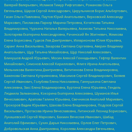
Валерий Валерьевич, Исламов Тимур Рифгатович, Романова Ольга
Евгеньевна, Щаров Сергей Алексадрович, Цирульников Борис Альбертович,
Гасан Ольга Павловна, Паутов Юрий Анатольевич, Верховский Александр
Маркович, Пислакова-Паркер Марина Петровна, Кочеткова Татьяна
Владимировна, Чуркина Наталья Валерьевна, Акимова Татьяна Николаевна,
Золотарева Екатерина Александровна, Рачинский Ян Збигневич, Жемкова
Елена Борисовна, Гудков Лев Дмитриевич, Илларионова Юлия Юрьевна,
Саранг Анна Васильевна, Захарова Светлана Сергеевна, Аверин Владимир
Анатольевич, Щур Татьяна Михайловна, Щур Николай Алексеевич,
Блинушов Андрей Юрьевич, Мосин Алексей Геннадьевич, Гефтер Валентин
Михайлович, Симонов Алексей Кириллович, Флиге Ирина Анатольевна,
Мельникова Валентина Дмитриевна, Вититинова Елена Владимировна,
Баженова Светлана Куприяновна, Максимов Сергей Владимирович, Беляев
Сергей Иванович, Голубева Елена Николаевна, Ганнушкина Светлана
Алексеевна, Закс Елена Владимировна, Буртина Елена Юрьевна, Гендель
Людмила Залмановна, Кокорина Екатерина Алексеевна, Шуманов Илья
Вячеславович, Арапова Галина Юрьевна, Свечников Анатолий Мариевич,
Прохоров Вадим Юрьевич, Шахова Елена Владимировна, Подузов Сергей
Васильевич, Протасова Ирина Вячеславовна, Литинский Леонид Борисович,
Лукашевский Сергей Маркович, Бахмин Вячеслав Иванович, Шабад
Анатолий Ефимович, Сухих Дарья Николаевна, Орлов Олег Петрович,
Добровольская Анна Дмитриевна, Королева Александра Евгеньевна,