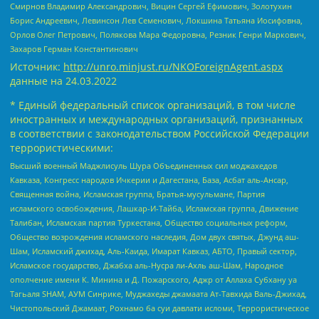
Смирнов Владимир Александрович, Вицин Сергей Ефимович, Золотухин
Борис Андреевич, Левинсон Лев Семенович, Локшина Татьяна Иосифовна,
Орлов Олег Петрович, Полякова Мара Федоровна, Резник Генри Маркович,
Захаров Герман Константинович
Источник:
http://unro.minjust.ru/NKOForeignAgent.aspx
данные на
24.03.2022
* Единый федеральный список организаций, в том числе
иностранных и международных организаций, признанных
в соответствии с законодательством Российской Федерации
террористическими:
Высший военный Маджлисуль Шура Объединенных сил моджахедов
Кавказа, Конгресс народов Ичкерии и Дагестана, База, Асбат аль-Ансар,
Священная война, Исламская группа, Братья-мусульмане, Партия
исламского освобождения, Лашкар-И-Тайба, Исламская группа, Движение
Талибан, Исламская партия Туркестана, Общество социальных реформ,
Общество возрождения исламского наследия, Дом двух святых, Джунд аш-
Шам, Исламский джихад, Аль-Каида, Имарат Кавказ, АБТО, Правый сектор,
Исламское государство, Джабха аль-Нусра ли-Ахль аш-Шам, Народное
ополчение имени К. Минина и Д. Пожарского, Аджр от Аллаха Субхану уа
Тагьаля SHAM, АУМ Синрике, Муджахеды джамаата Ат-Тавхида Валь-Джихад,
Чистопольский Джамаат, Рохнамо ба суи давлати исломи, Террористическое