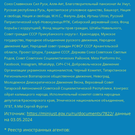
Союз Славянских Сил Руси, Алля-Аят, Благотворительный пансионат Ак Умут,
Русская республика Русь, Арестантское уголовное единство, Башкорт, Нация
и свобода, Нация и свобода, W.H.С., Фалунь Дафа, Иртыш Ultras, Русский
Патриотический клуб-Новокузнецк/РПК, Сибирский державный союз, Фонд
борьбы с коррупцией, Фонд защиты прав граждан, Штабы Навального,
Совет граждан СССР Прикубанского округа г. Краснодара, Мужское
государство, Народное объединение русского движения, Народное
движение Адат, Народный совет граждан РСФСР СССР Архангельской
области, Проект Штурм, Граждане СССР, Держава Союз Советских Светлых
Родов, Совет Советских Социалистических Районов, Meta Platforms Inc,
Facebook, Instagram, WhatsApp, СИЧ-С14, Добровольческое Движение
Организации украинских националистов, Черный Комитет, Татарстанское
Региональное Всетатарское общественное движение, Невоград,
Молодежное Демократическое Движение Весна, Верховный Совет
Татарской Автономной Советской Социалистической Республики, Конгресс
ойрат-калмыцкого народа, Исполнительный комитет совета народных
депутатов Красноярского края, Этническое национальное объединение,
ЛГБТ, Я.МЫ Сергей Фургал
Источник:
https://minjust.gov.ru/ru/documents/7822/
данные
на
03.05.2024
* Реестр иностранных агентов: