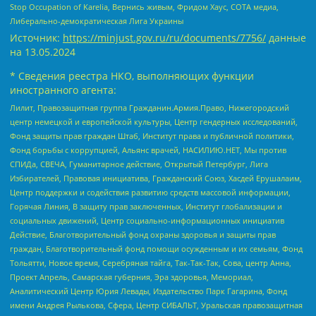
Stop Occupation of Karelia, Вернись живым, Фридом Хаус, СОТА медиа,
Либерально-демократическая Лига Украины
Источник:
https://minjust.gov.ru/ru/documents/7756/
данные
на
13.05.2024
* Сведения реестра НКО, выполняющих функции
иностранного агента:
Лилит, Правозащитная группа Гражданин.Армия.Право, Нижегородский
центр немецкой и европейской культуры, Центр гендерных исследований,
Фонд защиты прав граждан Штаб, Институт права и публичной политики,
Фонд борьбы с коррупцией, Альянс врачей, НАСИЛИЮ.НЕТ, Мы против
СПИДа, СВЕЧА, Гуманитарное действие, Открытый Петербург, Лига
Избирателей, Правовая инициатива, Гражданский Союз, Хасдей Ерушалаим,
Центр поддержки и содействия развитию средств массовой информации,
Горячая Линия, В защиту прав заключенных, Институт глобализации и
социальных движений, Центр социально-информационных инициатив
Действие, Благотворительный фонд охраны здоровья и защиты прав
граждан, Благотворительный фонд помощи осужденным и их семьям, Фонд
Тольятти, Новое время, Серебряная тайга, Так-Так-Так, Сова, центр Анна,
Проект Апрель, Самарская губерния, Эра здоровья, Мемориал,
Аналитический Центр Юрия Левады, Издательство Парк Гагарина, Фонд
имени Андрея Рылькова, Сфера, Центр СИБАЛЬТ, Уральская правозащитная