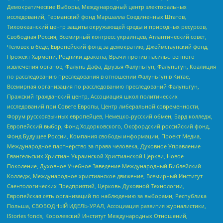
Демократические Выборы, Международный центр электоральных
исследований, Германский фонд Маршалла Соединенных Штатов,
Тихоокеанский центр защиты окружающей среды и природных ресурсов,
Свободная Россия, Всемирный конгресс украинцев, Атлантический совет,
Человек в беде, Европейский фонд за демократию, Джеймстаунский фонд,
Прожект Хармони, Родники дракона, Врачи против насильственного
извлечения органов, Фалунь Дафа, Друзья Фалуньгун, Фалуньгун, Коалиция
по расследованию преследования в отношении Фалуньгун в Китае,
Всемирная организация по расследованию преследований Фалуньгун,
Пражский гражданский центр, Ассоциация школ политических
исследований при Совете Европы, Центр либеральной современности,
Форум русскоязычных европейцев, Немецко-русский обмен, Бард колледж,
Европейский выбор, Фонд Ходорковского, Оксфордский российский фонд,
Фонд Будущее России, Компания свободы информации, Проект Медиа,
Международное партнерство за права человека, Духовное Управление
Евангельских Христиан Украинской Христианской Церкви, Новое
Поколение, Духовное Учебное Заведение Международный Библейский
Колледж, Международное христианское движение, Всемирный Институт
Саентологических Предприятий, Церковь Духовной Технологии,
Европейская сеть организаций по наблюдению за выборами, Республика
Польша, СВОБОДНЫЙ ИДЕЛЬ-УРАЛ, Ассоциация развития журналистики,
IStories fonds, Королевский Институт Международных Отношений,