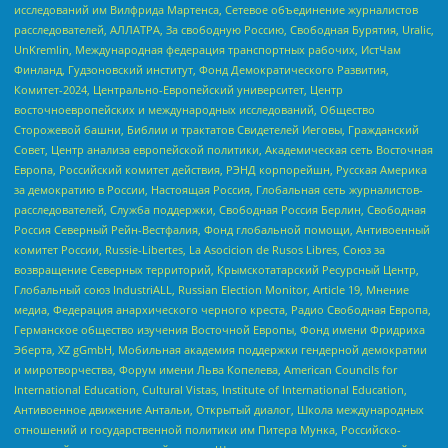
исследований им Вилфрида Мартенса, Сетевое объединение журналистов
расследователей, АЛЛАТРА, За свободную Россию, Свободная Бурятия, Uralic,
UnKremlin, Международная федерация транспортных рабочих, ИстЧам
Финланд, Гудзоновский институт, Фонд Демократического Развития,
Комитет-2024, Центрально-Европейский университет, Центр
восточноевропейских и международных исследований, Общество
Сторожевой башни, Библии и трактатов Свидетелей Иеговы, Гражданский
Совет, Центр анализа европейской политики, Академическая сеть Восточная
Европа, Российский комитет действия, РЭНД корпорейшн, Русская Америка
за демократию в России, Настоящая Россия, Глобальная сеть журналистов-
расследователей, Служба поддержки, Свободная Россия Берлин, Свободная
Россия Северный Рейн-Вестфалия, Фонд глобальной помощи, Антивоенный
комитет России, Russie-Libertes, La Asocicion de Rusos Libres, Союз за
возвращение Северных территорий, Крымскотатарский Ресурсный Центр,
Глобальный союз IndustriALL, Russian Election Monitor, Article 19, Мнение
медиа, Федерация анархического черного креста, Радио Свободная Европа,
Германское общество изучения Восточной Европы, Фонд имени Фридриха
Эберта, XZ gGmbH, Мобильная академия поддержки гендерной демократии
и миротворчества, Форум имени Льва Копелева, American Councils for
International Education, Cultural Vistas, Institute of International Education,
Антивоенное движение Антальи, Открытый диалог, Школа международных
отношений и государственной политики им Питера Мунка, Российско-