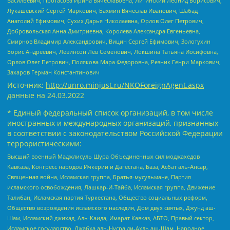
Васильевич, Протасова Ирина Вячеславовна, Литинский Леонид Борисович,
Лукашевский Сергей Маркович, Бахмин Вячеслав Иванович, Шабад
Анатолий Ефимович, Сухих Дарья Николаевна, Орлов Олег Петрович,
Добровольская Анна Дмитриевна, Королева Александра Евгеньевна,
Смирнов Владимир Александрович, Вицин Сергей Ефимович, Золотухин
Борис Андреевич, Левинсон Лев Семенович, Локшина Татьяна Иосифовна,
Орлов Олег Петрович, Полякова Мара Федоровна, Резник Генри Маркович,
Захаров Герман Константинович
Источник:
http://unro.minjust.ru/NKOForeignAgent.aspx
данные на
24.03.2022
* Единый федеральный список организаций, в том числе
иностранных и международных организаций, признанных
в соответствии с законодательством Российской Федерации
террористическими:
Высший военный Маджлисуль Шура Объединенных сил моджахедов
Кавказа, Конгресс народов Ичкерии и Дагестана, База, Асбат аль-Ансар,
Священная война, Исламская группа, Братья-мусульмане, Партия
исламского освобождения, Лашкар-И-Тайба, Исламская группа, Движение
Талибан, Исламская партия Туркестана, Общество социальных реформ,
Общество возрождения исламского наследия, Дом двух святых, Джунд аш-
Шам, Исламский джихад, Аль-Каида, Имарат Кавказ, АБТО, Правый сектор,
Исламское государство, Джабха аль-Нусра ли-Ахль аш-Шам, Народное