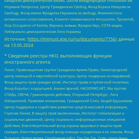
канадский демократический альянс, Школа международных отношений им
Нормана Патерсона, Центр Гражданских Свобод, Фонд Бориса Немцова за
Свободу, Фонд имени Фридриха Науманна за свободу, Феминистское
антивоенное сопротивление, Комитет независимости Ингушетии, Прометей,
Stop Occupation of Karelia, Вернись живым, Фридом Хаус, СОТА медиа,
Либерально-демократическая Лига Украины
Источник:
https://minjust.gov.ru/ru/documents/7756/
данные
на
13.05.2024
* Сведения реестра НКО, выполняющих функции
иностранного агента:
Лилит, Правозащитная группа Гражданин.Армия.Право, Нижегородский
центр немецкой и европейской культуры, Центр гендерных исследований,
Фонд защиты прав граждан Штаб, Институт права и публичной политики,
Фонд борьбы с коррупцией, Альянс врачей, НАСИЛИЮ.НЕТ, Мы против
СПИДа, СВЕЧА, Гуманитарное действие, Открытый Петербург, Лига
Избирателей, Правовая инициатива, Гражданский Союз, Хасдей Ерушалаим,
Центр поддержки и содействия развитию средств массовой информации,
Горячая Линия, В защиту прав заключенных, Институт глобализации и
социальных движений, Центр социально-информационных инициатив
Действие, Благотворительный фонд охраны здоровья и защиты прав
граждан, Благотворительный фонд помощи осужденным и их семьям, Фонд
Тольятти, Новое время, Серебряная тайга, Так-Так-Так, Сова, центр Анна,