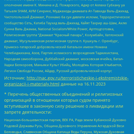
ополчение имени К. Минина и Д. Пожарского, Аджр от Аллаха Субхану уа
Тагьаля SHAM, АУМ Синрике, Муджахеды джамаата Ат-Тавхида Валь-Джихад,
Чистопольский Джамаат, Рохнамо ба суи давлати исломи, Террористическое
сообщество Сеть, Катиба Таухид валь-Джихад, Хайят Тахрир аш-Шам, Ахлю
Сунна Валь Джамаа, National Socialism/White Power, Артподготовка,
Религиозная группа “Джамаат “Красный пахарь”, Колумбайн, Хатлонский
джамаат, Мусульманская религиозная группа п. Кушкуль г. Оренбург,
Крымско-татарский добровольческий батальон имени Номана
Челебиджихана, Азов, Партия исламского возрождения Таджикистана,
Народная самооборона, Дуббайский джамаат, московская ячейка, Батал-
Хаджи Белхороев, Маньяки Культ Убийц, Молодёжь Которая Улыбается,
Легион Свобода России, Айдар, Русский добровольческий корпус
Источник:
http://nac.gov.ru/terroristicheskie-i-ekstremistskie-
organizacii-i-materialy.html
данные на
16.11.2023
* Перечень общественных объединений и религиозных
организаций в отношении которых судом принято
вступившее в законную силу решение о ликвидации или
запрете деятельности:
Национал-большевистская партия, ВЕК РА, Рада земли Кубанской Духовно
Родовой Державы Русь, Община Духовного Управления Асгардской Веси
Беловодья, Славянская Община Капища Веды Перуна, Мужская Духовная