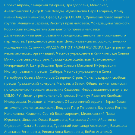
Проект Апрель, Самарская губерния, Эра здоровья, Мемориал,
Аналитический Центр Юрия Левады, Издательство Парк Гагарина, Фонд
имени Андрея Рылькова, Сфера, Центр СИБАЛЬТ, Уральская правозащитная
группа, Женщины Евразии, Институт прав человека, Фонд защиты гласности,
Российский исследовательский центр по правам человека,
Дальневосточный центр развития гражданских инициатив и социального
партнерства, Гражданское действие, Центр независимых социологических
исследований, Сутяжник, АКАДЕМИЯ ПО ПРАВАМ ЧЕЛОВЕКА, Центр развития
некоммерческих организаций, Частное учреждение в Калининграде Совета
Министров северных стран, Гражданское содействие, Трансперенси
Интернешнл-Р, Центр Защиты Прав Средств Массовой Информации,
Институт развития прессы - Сибирь, Частное учреждение в Санкт-
Петербурге Совета Министров Северных Стран, Фонд поддержки свободы
прессы, Гражданский контроль, Человек и Закон, Общественная комиссия
по сохранению наследия академика Сахарова, Информационное агентство
МЕМО. РУ, Институт региональной прессы, Институт Развития Свободы
Информации, Экозащита!-Женсовет, Общественный вердикт, Евразийская
антимонопольная ассоциация, Бедушев Петр Петрович, Дзугкоева Регина
Николаевна, Кривенко Сергей Владимирович, Милославский Павел
Юрьевич, Шнырова Ольга Вадимовна, Чанышева Лилия Айратовна,
Сидорович Ольга Борисовна, Туровский Александр Алексеевич, Васильева
Анастасия Евгеньевна, Ривина Анна Валерьевна, Бойко Анатолий