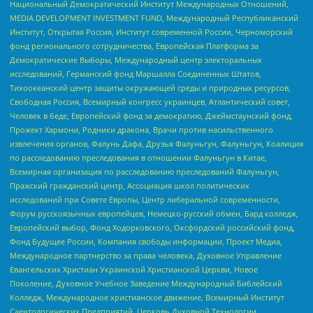
Национальный Демократический Институт Международных Отношений,
MEDIA DEVELOPMENT INVESTMENT FUND, Международный Республиканский
Институт, Открытая Россия, Институт современной России, Черноморский
фонд регионального сотрудничества, Европейская Платформа за
Демократические Выборы, Международный центр электоральных
исследований, Германский фонд Маршалла Соединенных Штатов,
Тихоокеанский центр защиты окружающей среды и природных ресурсов,
Свободная Россия, Всемирный конгресс украинцев, Атлантический совет,
Человек в беде, Европейский фонд за демократию, Джеймстаунский фонд,
Прожект Хармони, Родники дракона, Врачи против насильственного
извлечения органов, Фалунь Дафа, Друзья Фалуньгун, Фалуньгун, Коалиция
по расследованию преследования в отношении Фалуньгун в Китае,
Всемирная организация по расследованию преследований Фалуньгун,
Пражский гражданский центр, Ассоциация школ политических
исследований при Совете Европы, Центр либеральной современности,
Форум русскоязычных европейцев, Немецко-русский обмен, Бард колледж,
Европейский выбор, Фонд Ходорковского, Оксфордский российский фонд,
Фонд Будущее России, Компания свободы информации, Проект Медиа,
Международное партнерство за права человека, Духовное Управление
Евангельских Христиан Украинской Христианской Церкви, Новое
Поколение, Духовное Учебное Заведение Международный Библейский
Колледж, Международное христианское движение, Всемирный Институт
Саентологических Предприятий, Церковь Духовной Технологии,