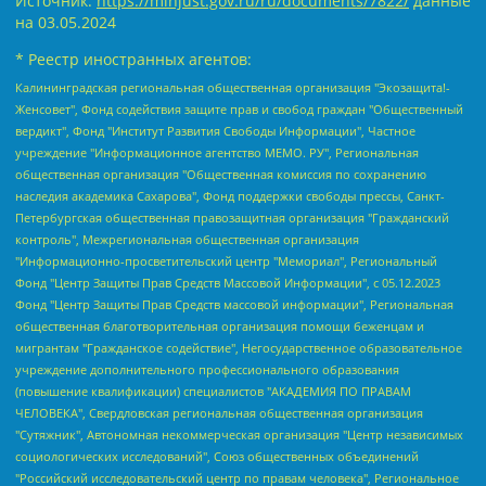
Источник:
https://minjust.gov.ru/ru/documents/7822/
данные
на
03.05.2024
* Реестр иностранных агентов:
Калининградская региональная общественная организация "Экозащита!-Женсовет", Фонд содействия защите прав и свобод граждан "Общественный вердикт", Фонд "Институт Развития Свободы Информации", Частное учреждение "Информационное агентство МЕМО. РУ", Региональная общественная организация "Общественная комиссия по сохранению наследия академика Сахарова", Фонд поддержки свободы прессы, Санкт-Петербургская общественная правозащитная организация "Гражданский контроль", Межрегиональная общественная организация "Информационно-просветительский центр "Мемориал", Региональный Фонд "Центр Защиты Прав Средств Массовой Информации", с 05.12.2023 Фонд "Центр Защиты Прав Средств массовой информации", Региональная общественная благотворительная организация помощи беженцам и мигрантам "Гражданское содействие", Негосударственное образовательное учреждение дополнительного профессионального образования (повышение квалификации) специалистов "АКАДЕМИЯ ПО ПРАВАМ ЧЕЛОВЕКА", Свердловская региональная общественная организация "Сутяжник", Автономная некоммерческая организация "Центр независимых социологических исследований", Союз общественных объединений "Российский исследовательский центр по правам человека", Региональное общественное учреждение научно-информационный центр "МЕМОРИАЛ", Некоммерческая организация "Фонд защиты гласности", Автономная некоммерческая организация "Институт прав человека", Городская общественная организация "Екатеринбургское общество "МЕМОРИАЛ", Городская общественная организация "Рязанское историко-просветительское и правозащитное общество "Мемориал" (Рязанский Мемориал), Челябинский региональный орган общественной самодеятельности – женское общественное объединение "Женщины Евразии", Челябинский региональный орган общественной самодеятельности "Уральская правозащитная группа", Фонд содействия защите здоровья и социальной справедливости имени Андрея Рылькова, Автономная Некоммерческая Организация "Аналитический Центр Юрия Левады", Автономная некоммерческая организация социальной поддержки населения "Проект Апрель", Региональная общественная организация помощи женщинам и детям, находящимся в кризисной ситуации "Информационно-методический центр "Анна", Фонд содействия развитию массовых коммуникаций и правовому просвещению "Так-так-Так", Фонд содействия устойчивому развитию "Серебряная тайга", Свердловский региональный общественный фонд социальных проектов "Новое время", "Idel.Реалии", Кавказ.Реалии, Крым.Реалии, Телеканал Настоящее Время, Татаро-башкирская служба Радио Свобода (Azatliq Radiosi), Радио Свободная Европа/Радио Свобода (PCE/PC), "Сибирь.Реалии", "Фактограф", Благотворительный фонд помощи осужденным и их семьям, Автономная некоммерческая организация "Институт глобализации и социальных движений", Фонд "В защиту прав заключенных", Частное учреждение "Центр поддержки и содействия развитию средств массовой информации", Пензенский региональный общественный благотворительный фонд "Гражданский союз", "Север.Реалии", Некоммерческая организация Фонд "Правовая инициатива", Общество с ограниченной ответственностью "Радио Свободная Европа/Радио Свобода", Чешское информационное агентство "MEDIUM-ORIENT", Красноярская региональная общественная организация "Мы против СПИДа", Камалягин Денис Николаевич, Маркелов Сергей Евгеньевич, Пономарев Лев Александрович, Савицкая Людмила Алексеевна, Автономная некоммерческая организация "Центр по работе с проблемой насилия "НАСИЛИЮ.НЕТ", Межрегиональный профессиональный союз работников здравоохранения "Альянс врачей", Юридическое лицо, зарегистрированное в Латвийской Республике, SIA "Medusa Project" (регистрационный номер 40103797863, дата регистрации 10.06.2014), Некоммерческая организация "Фонд по борьбе с коррупцией", Автономная некоммерческая организация "Институт права и публичной политики", Баданин Роман Сергеевич, Гликин Максим Александрович, Железнова Мария Михайловна, Лукьянова Юлия Сергеевна, Маетная Елизавета Витальевна, Маняхин Петр Борисович, Чуракова Ольга Владимировна, Ярош Юлия Петровна, Юридическое лицо "The Insider SIA", зарегистрированное в Риге, Латвийская Республика (дата регистрации 26.06.2015), являющееся администратором доменного имени интернет-издания "The Insider SIA", https://theins.ru, Постернак Алексей Евгеньевич, Рубин Михаил Аркадьевич, Анин Роман Александрович, Юридическое лицо Istories fonds, зарегистрированное в Латвийской Республике (регистрационный номер 50008295751, дата регистрации 24.02.2020), Великовский Дмитрий Александрович, Долинина Ирина Николаевна, Мароховская Алеся Алексеевна, Шлейнов Роман Юрьевич, Шмагун Олеся Валентиновна, Общество с ограниченной ответственностью "Альтаир 2021", Общество с ограниченной ответственностью "Вега 2021", Общество с ограниченной ответственностью "Главный редактор 2021", Общество с ограниченной ответственностью "Ромашки монолит", Важенков Артем Валерьевич, Ивановская областная общественная организация "Центр гендерных исследований", Гурман Юрий Альбертович, Медиапроект "ОВД-Инфо", Егоров Владимир Владимирович, Жилинский Владимир Александрович, Общество с ограниченной ответственностью "ЗП", Иванова София Юрьевна, Карезина Инна Павловна, Кильтау Екатерина Викторовна, Петров Алексей Викторович, Пискунов Сергей Евгеньевич, Смирнов Сергей Сергеевич, Тихонов Михаил Сергеевич, Общество с ограниченной ответственностью "ЖУРНАЛИСТ-ИНОСТРАННЫЙ АГЕНТ", Арапова Галина Юрьевна, Вольтская Татьяна Анатольевна, Американская компания "Mason G.E.S. Anonymous Foundation" (США), являющаяся владельцем интернет-издания https://mnews.world/, Компания "Stichting Bellingcat", зарегистрированная в Нидерландах (дата регистрации 11.07.2018), Захаров Андрей Вячеславович, Клепиковская Екатерина Дмитриевна, Общество с ограниченной ответственностью "МЕМО", Перл Роман Александрович, Симонов Евгений Алексеевич, Соловьева Елена Анатольевна, Сотников Даниил Владимирович, Сурначева Елизавета Дмитриевна, Автономная некоммерческая организация по защите прав человека и информированию населения "Якутия – Наше Мнение", Общество с ограниченной ответственностью "Москоу диджитал медиа", с 26.01.2023 Общество с ограниченной ответственностью "Чайка Белые сады", Ветошкина Валерия Валерьевна, Заговора Максим Александрович, Межрегиональное общественное движение "Российская ЛГБТ - сеть", Оленичев Максим Владимирович, Павлов Иван Юрьевич, Скворцова Елена Сергеевна, Общество с ограниченной ответственностью "Как бы инагент", Кочетков Игорь Викторович, Общество с ограниченной ответственностью "Честные выборы", Еланчик Олег Александрович, Общество с ограниченной ответственностью "Нобелевский призыв", Гималова Регина Эмилевна, Григорьев Андрей Валерьевич, Григорьева Алина Александровна, Ассоциация по содействию защите прав призывников, альтернативнослужащих и военнослужащих "Правозащитная группа "Гражданин.Армия.Право", Хисамова Регина Фаритовна, Автономная некоммерческая организация по реализации социально-правовых программ "Лилит", Дальневосточное общественное движение "Маяк", Санкт-Петербургская ЛГБТ-инициативная группа "Выход", Инициативная группа ЛГБТ+ "Реверс", Алексеев Андрей Викторович, Бекбулатова Таисия Львовна, Беляев Иван Михайлович, Владыкина Елена Сергеевна, Гельман Марат Александрович, Никульшина Вероника Юрьевна, Толоконникова Надежда Андреевна, Шендерович Виктор Анатольевич, Общество с ограниченной ответственностью "Данное сообщение", Общество с ограниченной ответственностью Издательский дом "Новая глава", Айнбиндер Александра Александровна, Московский комьюнити-центр для ЛГБТ+инициатив, Благотворительный фонд развития филантропии, Deutsche Welle (Германия, Kurt-Schumacher-Strasse 3, 53113 Bonn), Борзунова Мария Михайловна, Воробьев Виктор Викторович, Голубева Анна Львовна, Константинова Алла Михайловна, Малкова Ирина Владимировна, Мурадов Мурад Абдулгалимович, Осетинская Елизавета Николаевна, Понасенков Евгений Николаевич, Ганапольский Матвей Юрьевич, Киселев Евгений Алексеевич, Борухович Ирина Григорьевна, Дремин Иван Тимофеевич, Дубровский Дмитрий Викторович, Красноярская региональная общественная организация поддержки и развития альтернативных образовательных технологий и межкультурных коммуникаций "ИНТЕРРА", Маяковская Екатерина Алексеевна, Фейгин Марк Захарович, Филимонов Андрей Викторович, Дзугкоева Регина Николаевна, Доброхотов Роман Александрович, Дудь Юрий Александрович, Елкин Сергей Владимирович, Кругликов Кирилл Игоревич, Сабунаева Мария Леонидовна, Семенов Алексей Владимирович, Шаинян Карен Багратович, Шульман Екатерина Михайловна, Асафьев Артур Валерьевич, Вахштайн Виктор Семенович, Венедиктов Алексей Алексеевич, Лушникова Екатерина Евгеньевна, Волков Леонид Михайлович, Невзоров Александр Глебович, Пархоменко Сергей Борисович, Сироткин Ярослав Николаевич, Кара-Мурза Владимир Владимирович, Баранова Наталья Владимировна, Гозман Леонид Яковлевич, Кагарлицкий Борис Юльевич, Климарев Михаил Валерьевич, Милов Владимир Станиславович, Автономная некоммерческая организация Краснодарский центр современного искусства "Типография", Моргенштерн Алишер Тагирович, Соболь Любовь Эдуардовна, Общество с ограниченной ответственностью "ЛИЗА НОРМ", Каспаров Гарри Кимович, Ходорковский Михаил Борисович, Общество с ограниченной ответственностью "Апрельские тезисы", Данилович Ирина Брониславовна, Кашин Олег Владимирович, Петров Николай Владимирович, Пивоваров Алексей Владимирович, Соколов Михаил Владимирович, Цветкова Юлия Владимировна, Чичваркин Евгений Александрович, Комитет против пыток/Команда против пыток, Общество с ограниченной ответственностью "Первый научный", Общество с ограниченной ответственностью "Вертолет и ко", Белоцерковская Вероника Борисовна, Кац Максим Евгеньевич, Лазарева Татьяна Юрьевна, Шаведдинов Руслан Табризович, Яшин Илья Валерьевич, Общество с ограниченной ответственностью "Иноагент ААВ", Алешковский Дмитрий Петрович, Альбац Евгения Марковна, Быков Дмитрий Львович, Галямина Юлия Евгеньевна, Лойко Сергей Леонидович, Мартынов Кирилл Константинович, Медведев Сергей Александрович, Крашенинников Федор Геннадиевич, Гордеева Катерина Вл