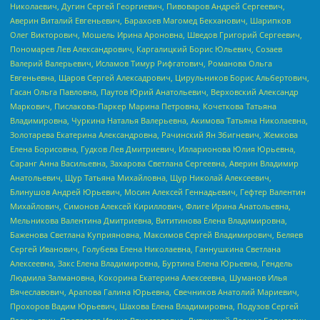
Николаевич, Дугин Сергей Георгиевич, Пивоваров Андрей Сергеевич,
Аверин Виталий Евгеньевич, Барахоев Магомед Бекханович, Шарипков
Олег Викторович, Мошель Ирина Ароновна, Шведов Григорий Сергеевич,
Пономарев Лев Александрович, Каргалицкий Борис Юльевич, Созаев
Валерий Валерьевич, Исламов Тимур Рифгатович, Романова Ольга
Евгеньевна, Щаров Сергей Алексадрович, Цирульников Борис Альбертович,
Гасан Ольга Павловна, Паутов Юрий Анатольевич, Верховский Александр
Маркович, Пислакова-Паркер Марина Петровна, Кочеткова Татьяна
Владимировна, Чуркина Наталья Валерьевна, Акимова Татьяна Николаевна,
Золотарева Екатерина Александровна, Рачинский Ян Збигневич, Жемкова
Елена Борисовна, Гудков Лев Дмитриевич, Илларионова Юлия Юрьевна,
Саранг Анна Васильевна, Захарова Светлана Сергеевна, Аверин Владимир
Анатольевич, Щур Татьяна Михайловна, Щур Николай Алексеевич,
Блинушов Андрей Юрьевич, Мосин Алексей Геннадьевич, Гефтер Валентин
Михайлович, Симонов Алексей Кириллович, Флиге Ирина Анатольевна,
Мельникова Валентина Дмитриевна, Вититинова Елена Владимировна,
Баженова Светлана Куприяновна, Максимов Сергей Владимирович, Беляев
Сергей Иванович, Голубева Елена Николаевна, Ганнушкина Светлана
Алексеевна, Закс Елена Владимировна, Буртина Елена Юрьевна, Гендель
Людмила Залмановна, Кокорина Екатерина Алексеевна, Шуманов Илья
Вячеславович, Арапова Галина Юрьевна, Свечников Анатолий Мариевич,
Прохоров Вадим Юрьевич, Шахова Елена Владимировна, Подузов Сергей