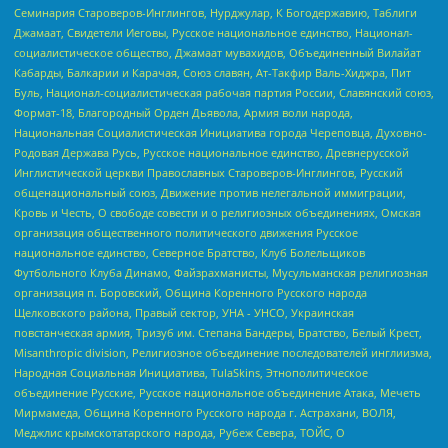
Семинария Староверов-Инглингов, Нурджулар, К Богодержавию, Таблиги
Джамаат, Свидетели Иеговы, Русское национальное единство, Национал-
социалистическое общество, Джамаат мувахидов, Объединенный Вилайат
Кабарды, Балкарии и Карачая, Союз славян, Ат-Такфир Валь-Хиджра, Пит
Буль, Национал-социалистическая рабочая партия России, Славянский союз,
Формат-18, Благородный Орден Дьявола, Армия воли народа,
Национальная Социалистическая Инициатива города Череповца, Духовно-
Родовая Держава Русь, Русское национальное единство, Древнерусской
Инглистической церкви Православных Староверов-Инглингов, Русский
общенациональный союз, Движение против нелегальной иммиграции,
Кровь и Честь, О свободе совести и о религиозных объединениях, Омская
организация общественного политического движения Русское
национальное единство, Северное Братство, Клуб Болельщиков
Футбольного Клуба Динамо, Файзрахманисты, Мусульманская религиозная
организация п. Боровский, Община Коренного Русского народа
Щелковского района, Правый сектор, УНА - УНСО, Украинская
повстанческая армия, Тризуб им. Степана Бандеры, Братство, Белый Крест,
Misanthropic division, Религиозное объединение последователей инглиизма,
Народная Социальная Инициатива, TulaSkins, Этнополитическое
объединение Русские, Русское национальное объединение Атака, Мечеть
Мирмамеда, Община Коренного Русского народа г. Астрахани, ВОЛЯ,
Меджлис крымскотатарского народа, Рубеж Севера, ТОЙС, О