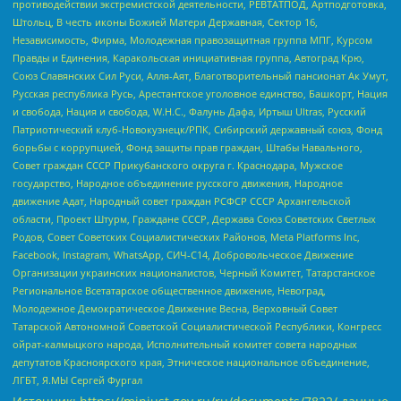
противодействии экстремистской деятельности, РЕВТАТПОД, Артподготовка,
Штольц, В честь иконы Божией Матери Державная, Сектор 16,
Независимость, Фирма, Молодежная правозащитная группа МПГ, Курсом
Правды и Единения, Каракольская инициативная группа, Автоград Крю,
Союз Славянских Сил Руси, Алля-Аят, Благотворительный пансионат Ак Умут,
Русская республика Русь, Арестантское уголовное единство, Башкорт, Нация
и свобода, Нация и свобода, W.H.С., Фалунь Дафа, Иртыш Ultras, Русский
Патриотический клуб-Новокузнецк/РПК, Сибирский державный союз, Фонд
борьбы с коррупцией, Фонд защиты прав граждан, Штабы Навального,
Совет граждан СССР Прикубанского округа г. Краснодара, Мужское
государство, Народное объединение русского движения, Народное
движение Адат, Народный совет граждан РСФСР СССР Архангельской
области, Проект Штурм, Граждане СССР, Держава Союз Советских Светлых
Родов, Совет Советских Социалистических Районов, Meta Platforms Inc,
Facebook, Instagram, WhatsApp, СИЧ-С14, Добровольческое Движение
Организации украинских националистов, Черный Комитет, Татарстанское
Региональное Всетатарское общественное движение, Невоград,
Молодежное Демократическое Движение Весна, Верховный Совет
Татарской Автономной Советской Социалистической Республики, Конгресс
ойрат-калмыцкого народа, Исполнительный комитет совета народных
депутатов Красноярского края, Этническое национальное объединение,
ЛГБТ, Я.МЫ Сергей Фургал