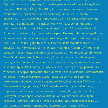
Европейская сеть организаций по наблюдению за выборами, Республика
Польша, СВОБОДНЫЙ ИДЕЛЬ-УРАЛ, Ассоциация развития журналистики,
IStories fonds, Королевский Институт Международных Отношений,
КРИМСЬКА ПРАВОЗАХИСНА ГРУПА, Фонд имени Генриха Бёлля, Stichting
Bellingcat, Bellingcat Ltd, The Insider, Институт правовой инициативы
Центральной и Восточной Европы, Фонд Открытой Эстонии, Calvert 22
Foundation, Канадский украинский конгресс, Институт Макдональда-Лорье,
Украинская национальная федерация Канады, Декабристы, Международный
научный центр им Вудро Вильсона, Свободная пресса, Возрождение,
Всеукраинский духовный центр , Риддл, Русский антивоенный комитет в
Швеции, Проект Медуза, Фонд Андрея Сахарова, Форум свободной России,
Лига Свободных Наций, Transparеncy International, Форум Свободных
Народов ПостРоссии, Солидарность с гражданским движением в России –
Solidarus, КрымSOS, Свободный университет, Институт государственного
управления, Форум гражданского общества Россия, Беллона, Союз жителей
островов Тисима и Хабомаи, Съезд народных депутатов, Гринпис
Интернешнл, Фонд борьбы с коррупцией Инк, Завет церквей TCCN, Агора,
Всемирный фонд природы, BDR Novaja Gazeta-Europe, Алтай проект,
Образовательный дом прав человека Чернигов, Фонд Дом Прав Человека,
Белорусский дом прав человека имени Бориса Звозскова, Дом прав
человека Тбилиси, Дом прав человека Ереван, Дом прав человека Крым,
Центр дикого лосося, TVR Studios, ТВ Дождь, Центр европейских